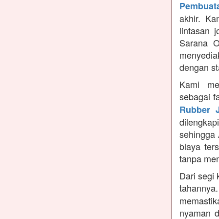
Pembuata
akhir. K
lintasan 
Sarana O
menyedia
dengan st
Kami me
sebagai f
Rubber J
dilengka
sehingga 
biaya ter
tanpa me
Dari segi 
tahannya
memastikan
nyaman di