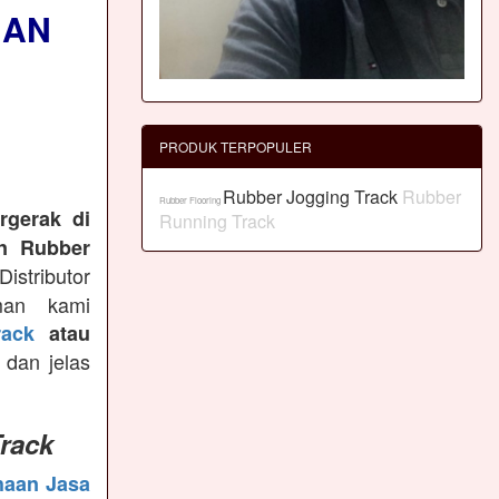
NAN
PRODUK TERPOPULER
Rubber Jogging Track
Rubber
Rubber Flooring
rgerak di
Running Track
n Rubber
istributor
man kami
ack
atau
 dan jelas
rack
haan Jasa