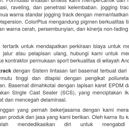
dasi, raveling, dan penetrasi kelembaban. jogging trac
ua warna standar jogging track dengan memanfaatkan
ispersion. ColorPlus mengandung pigmen berkualitas ti
n warna cerah, persembunyian, dan kinerja non-fading
 tertarik untuk mendapatkan perkiraan biaya untuk m
i jalur atau pelapisan ulang, hubungi kami untuk m
 ke kontraktor permukaan sport berkualitas di wilayah An
dengan Sistem lintasan lari basemat terbuat dari 
track
rmutu tinggi dan dilapisi dengan pengikat poliuret
n. Basemat dimahkotai dengan lapisan karet EPDM d
kan Single Cast Sealer (SCS), yang menciptakan ik
at dan mencegah delaminasi.
anggan yang pernah bekerjasama dengan kami mera
an produk dan jasa yang kami berikan. Oleh karna itu 
lah mendedikasikan diri untuk mengabdi