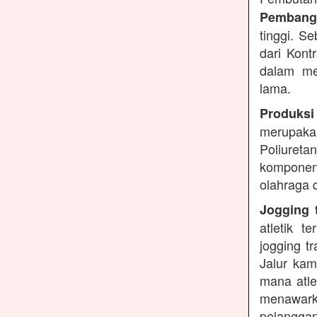
Pembangu
tinggi. S
dari Kont
dalam me
lama.
Produksi
merupakan
Poliuret
komponen 
olahraga 
Jogging t
atletik 
jogging t
Jalur kam
mana atle
menawarka
pelanggan