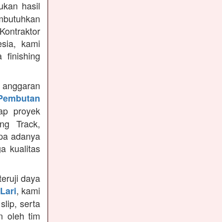
kan hasil
mbutuhkan
Kontraktor
sia, kami
finishing
anggaran
Pembutan
ap proyek
ng Track,
npa adanya
a kualitas
teruji daya
, kami
Lari
slip, serta
n oleh tim