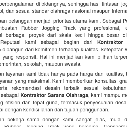
 berpengalaman di bidangnya, sehingga hasil lintasan jog
api, dan sesuai standar olahraga nasional maupun interna
an pelanggan menjadi prioritas utama kami. Sebagai 
buatan Rubber Jogging Track yang profesional, k
i berbagai proyek dari skala kecil hingga besar di
 Reputasi kami sebagai bagian dari
Kontraktor
dibangun dari komitmen terhadap kualitas, ketepatan 
a
 yang responsif. Hal ini menjadikan kami pilihan terpe
pemerintah, sekolah, maupun swasta.
n layanan kami tidak hanya pada harga dan kualitas, t
yanan yang maksimal. Kami memberikan konsultasi grat
serta rekomendasi desain terbaik sesuai kebutuha
 sebagai
, kami mampu m
Kontraktor Sarana Olahraga
ng efisien dan tepat guna, termasuk penyesuaian desai
ai dengan kondisi lahan dan tujuan penggunaan.
an bekerja sama dengan kami sangat jelas, mulai d
 Rubber Jogging Track yang bersaing, transpar