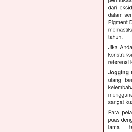
dari oksi
dalam sem
Pigment D
memastika
tahun.
Jika Anda
konstruks
referensi
Jogging 
ulang be
kelembaba
mengguna
sangat ku
Para pel
puas deng
lama te