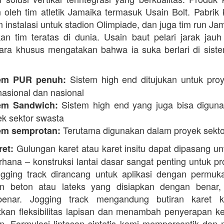
 oleh tim atletik Jamaika termasuk Usain Bolt. Pabrik 
 instalasi untuk stadion Olimpiade, dan juga tim run Ja
an tim teratas di dunia. Usain baut pelari jarak jauh 
ara khusus mengatakan bahwa ia suka berlari di siste
Sistem high end ditujukan untuk proy
em PUR penuh:
nasional dan nasional
Sistem high end yang juga bisa digun
em Sandwich:
ek sektor swasta
Terutama digunakan dalam proyek sekto
em semprotan:
Gulungan karet atau karet insitu dapat dipasang un
ret:
erhana – konstruksi lantai dasar sangat penting untuk pr
ogging track dirancang untuk aplikasi dengan permuk
n beton atau lateks yang disiapkan dengan benar, 
enar. Jogging track mengandung butiran karet k
kan fleksibilitas lapisan dan menambah penyerapan k
. Formulasi lintasan sintetis kami mempercantik dan 