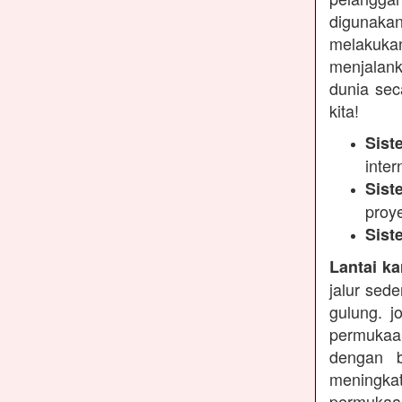
digunakan
melakukan
menjalank
dunia sec
kita!
Sist
inter
Sist
proy
Sist
Lantai ka
jalur sed
gulung. j
permukaa
dengan b
meningkat
permukaan