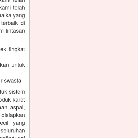
kami telah
maika yang
terbaik di
m lintasan
ek tingkat
akan untuk
r swasta
tuk sistem
oduk karet
aan aspal,
disiapkan
ecil yang
eseluruhan
melindungi