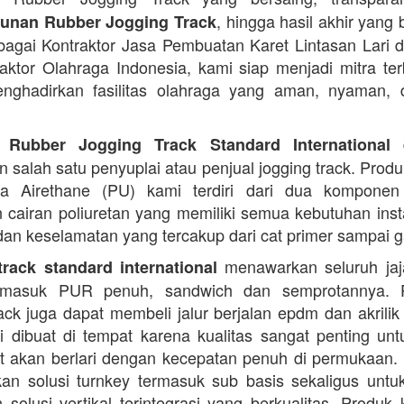
, hingga hasil akhir yang 
nan Rubber Jogging Track
ebagai Kontraktor Jasa Pembuatan Karet Lintasan Lari 
raktor Olahraga Indonesia, kami siap menjadi mitra te
nghadirkan fasilitas olahraga yang aman, nyaman, 
d
 Rubber Jogging Track Standard International
 salah satu penyuplai atau penjual jogging track. Produ
ana Airethane (PU) kami terdiri dari dua kompone
cairan poliuretan yang memiliki semua kebutuhan instal
dan keselamatan yang tercakup dari cat primer sampai ga
menawarkan seluruh jaja
rack standard international
termasuk PUR penuh, sandwich dan semprotannya. 
rack juga dapat membeli jalur berjalan epdm dan akrilik 
i dibuat di tempat karena kualitas sangat penting unt
t akan berlari dengan kecepatan penuh di permukaan.
n solusi turnkey termasuk sub basis sekaligus unt
 solusi vertikal terintegrasi yang berkualitas. Produk 