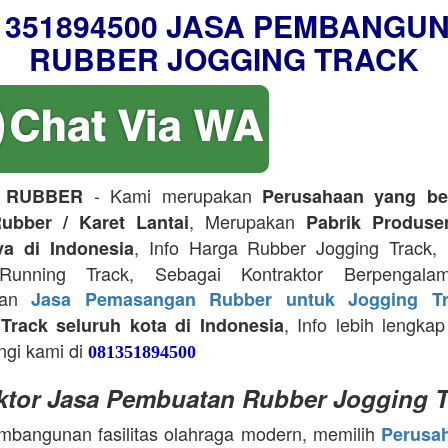
1351894500 JASA PEMBANGU
RUBBER JOGGING TRACK
- Kami merupakan
 RUBBER
Perusahaan yang be
, Merupakan
ubber / Karet Lantai
Pabrik Produse
, Info Harga Rubber Jogging Track, D
ya di Indonesia
Running Track, Sebagai Kontraktor Berpengala
kan
Jasa Pemasangan Rubber untuk Jogging Tr
, Info lebih lengkap
Track seluruh kota di Indonesia
ngi kami di
081351894500
ktor Jasa Pembuatan Rubber Jogging T
bangunan fasilitas olahraga modern, memilih
Perusa