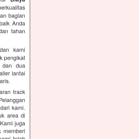
berkualitas
dan bagian
rbaik Anda
dan tahan
an kami
k pengikat
n dan dua
ler lantai
ris.
ran track
Pelanggan
dari kami.
uk area di
 Kami juga
uk memberi
kami telah