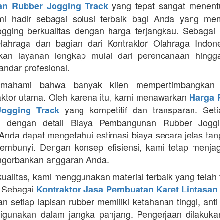
yang tepat sangat menentu
n Rubber Jogging Track
ami hadir sebagai solusi terbaik bagi Anda yang me
jogging berkualitas dengan harga terjangkau. Sebagai 
lahraga dan bagian dari Kontraktor Olahraga Indone
kan layanan lengkap mulai dari perencanaan hingga 
andar profesional.
mahami bahwa banyak klien mempertimbangkan 
aktor utama. Oleh karena itu, kami menawarkan
Harga 
yang kompetitif dan transparan. Seti
ogging Track
pi dengan detail Biaya Pembangunan Rubber Joggi
Anda dapat mengetahui estimasi biaya secara jelas ta
sembunyi. Dengan konsep efisiensi, kami tetap menjag
ngorbankan anggaran Anda.
kualitas, kami menggunakan material terbaik yang telah 
. Sebagai
Kontraktor Jasa Pembuatan Karet Lintasan 
 setiap lapisan rubber memiliki ketahanan tinggi, anti 
gunakan dalam jangka panjang. Pengerjaan dilakuka