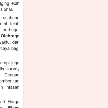
ging lebih
sional.
Perusahaan
ami telah
 berbagai
 Olahraga
waktu, dan
rcaya bagi
etapi juga
is, survey
n. Dengan
emberikan
n lintasan
ari Harga
ansi
Biaya