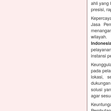
ahli yang
presisi, r
Kepercaya
Jasa Pem
menangan
wilayah.
Indonesi
pelayanan
instansi 
Keunggula
pada pela
lokasi, 
dukungan
solusi ya
agar sesu
Keuntung
Pembutan