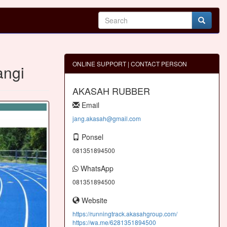
ONLINE SUPPORT | CONTACT PERSON
angi
AKASAH RUBBER
Email
jang.akasah@gmail.com
Ponsel
081351894500
WhatsApp
081351894500
Website
https://runningtrack.akasahgroup.com/
https://wa.me/6281351894500