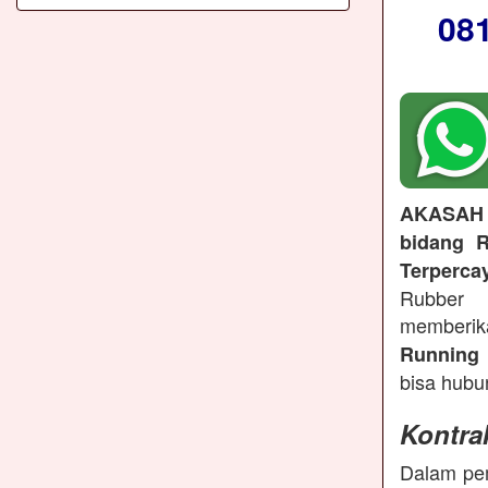
08
AKASAH
bidang R
Terperca
Rubber 
memberi
Running 
bisa hubu
Kontra
Dalam pem