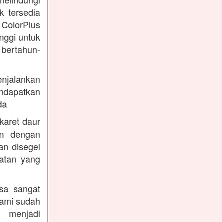
k tersedia
 ColorPlus
nggi untuk
 bertahun-
enjalankan
endapatkan
da
karet daur
an dengan
an disegel
atan yang
sa sangat
kami sudah
 menjadi