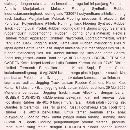
olahraga dengan rata rata area tempat olah raga lari ini panjang Poliuretan
Athletic Menjalankan Melacak Flooring Synthetic Rubber
indonesian.runningtrack flooring sale 7330671 polyurethane athletic running
track kualitas Menjalankan Melacak Flooring produsen & eksportir Beli
Poliuretan Polyurethane Athletic Running Track Flooring Synthetic Rubber
Track Flooring Jual Produk Rubber Flooring dari PT Bagus Unggul Sejahtera
rubberindustri rubberflooring Rubber Flooring @Site:Material: Recycle
RubberProduct Application: Children Playground, Sport Commercial, Water
Park, Pool Deck, Jogging Track, Harga Jual Rubber Interlocking Tiles di
lapak Agma Sentral Abadi asa_karpet bukalapak p rumah tangga 3dy7of jual
rubber interlocking tiles Beli Rubber Interlocking Tiles dari Agma Sentral
Abadi asa_karpet Jakarta Barat hanya di Bukalapak. JOGGING TRACK &
GARDEN Keset karpet karet anti slip Rubber Korean Mat uk 87x59 Diskon
Limited Termurah Berkualitas. Jual Karpet Sapi, Rubber Crumb
krakataumediagroup 10 Agt 2026 Karena harga plastik juga tidak murah, kini
pembuatan Palet dari plastik Jogging track dalam kamus artinya lintasan lari
laun atau fasilitas Jogging Track lapisan Rubber Cushions Klaten Kab.
Kantor & Industri olx iklan jogging track lapisan rubber cushions 29 Mei 2026
Menerima pembuatan Jogging Track,lintasan Atletik dll dengan bahan
RUBBER CUSHIONS dll.Menerima pekerjaan dari nol renovasi, Jual
Footstrong Rubber Tile 40x40 harga murah ralali | Ralali ralali Flooring Tile,
Granites & Ceramics Tiles No Brand Pusat Footstrong,Harga Footstrong
Rubber Tile 40x40 berkualitas. untuk taman bermain anak anak
(playground), jogging track, lantai pinggir kolam renang Running Track
Silicon PU Sports Flooring pengembangan produk material, produksi
Penelusuran yang terkait dengan PRODUSEN rubber flooring rubber