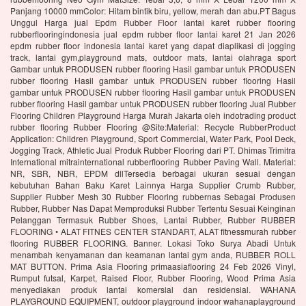
Panjang 10000 mmColor: Hitam bintik biru, yellow, merah dan abu.PT Bagus
Unggul Harga jual Epdm Rubber Floor lantai karet rubber flooring
rubberflooringindonesia jual epdm rubber floor lantai karet 21 Jan 2026
epdm rubber floor indonesia lantai karet yang dapat diaplikasi di jogging
track, lantai gym,playground mats, outdoor mats, lantai olahraga sport
Gambar untuk PRODUSEN rubber flooring Hasil gambar untuk PRODUSEN
rubber flooring Hasil gambar untuk PRODUSEN rubber flooring Hasil
gambar untuk PRODUSEN rubber flooring Hasil gambar untuk PRODUSEN
rubber flooring Hasil gambar untuk PRODUSEN rubber flooring Jual Rubber
Flooring Children Playground Harga Murah Jakarta oleh indotrading product
rubber flooring Rubber Flooring @Site:Material: Recycle RubberProduct
Application: Children Playground, Sport Commercial, Water Park, Pool Deck,
Jogging Track, Athletic Jual Produk Rubber Flooring dari PT. Dhimas Trimitra
International mitrainternational rubberflooring Rubber Paving Wall. Material:
NR, SBR, NBR, EPDM dllTersedia berbagai ukuran sesuai dengan
kebutuhan Bahan Baku Karet Lainnya Harga Supplier Crumb Rubber,
Supplier Rubber Mesh 30 Rubber Flooring rubbernas Sebagai Produsen
Rubber, Rubber Nas Dapat Memproduksi Rubber Tertentu Sesuai Keinginan
Pelanggan Termasuk Rubber Shoes, Lantai Rubber, Rubber RUBBER
FLOORING • ALAT FITNES CENTER STANDART, ALAT fitnessmurah rubber
flooring RUBBER FLOORING. Banner. Lokasi Toko Surya Abadi Untuk
menambah kenyamanan dan keamanan lantai gym anda, RUBBER ROLL
MAT BUTTON. Prima Asia Flooring primaasiaflooring 24 Feb 2026 Vinyl,
Rumput futsal, Karpet, Raised Floor, Rubber Flooring, Wood Prima Asia
menyediakan produk lantai komersial dan residensial. WAHANA
PLAYGROUND EQUIPMENT, outdoor playground indoor wahanaplayground