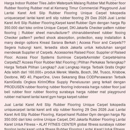
Harga Indoor Rubber Tiles Jatim Waterpark Malang Rubber Mat Rubber floor
Rubber flooring Rubber mat at Kemang Timur Commercial Playground Jual
Lantai Karet Anti Slip Rubber Flooring Unique Carpet tokopedia
uniquecarpet lantai karet anti slip rubber flooring 29 Des 2026 Jual Lantai
Karet Anti Slip Rubber Flooring,Karpet karet Rubber Gym dengan harga Rp
350.000 dari toko online Unique Carpet, DKI Jakarta Checker pattem rubber
flooring | Rubber sheet manufacturer? chinarubbersheet rubber flooing
Checker pattem? perfect shock absorption, protection, easy installation &
many design options Kreasi Sarana Berkah | Access Floor and Carpets??
Segera hubungi kami, tersedia stock Jakarta untuk kebutuhan sangat
mendesak Supplier of Carpets. Accessories Raised Floor. Supplier of Raised
Floor. Access Floor Systems Suminoe CarpetsAxmister CarpetsHaima
CarpetsZT Access Floor Rubber Mat Flooring | Pilihan Perkakas Terlengkap?
Harga Terbaik Pilihan Lengkap? Jual Lengkap Harga Terbaik Gratis Ongkir
Ada lebih dari 160.000+ produk Merek: Makita, Bosch, 3M, Trusco, Krisbow,
Dextone, WD 40, PaperOne, Uvex Sekarang Bisa CODPenawaran Terbaik
KamiGratis Ongkos KirimOffice Supply Penelusuran yang terkait dengan
PRODUSEN rubber flooring rubber flooring indonesia harga rubber floor jual
beli rubber floor rubber flooring surabaya harga rubber mat playground
rubber mat karet lantai karet gym harga karpet rubber
Jual Lantai Karet Anti Slip Rubber Flooring Unique Carpet tokopedia
uniquecarpet lantai karet anti slip rubber flooring 29 Des 2026 Jual Lantai
Karet Anti Slip Rubber Flooring, Karpet karet Rubber Gym dengan harga Rp
350.000 dari toko online Unique Carpet, DKI Jakarta Rubber Flooring Lantai
Karet Untuk Fitness • ALAT FITNES CENTER global fitness surabaya rubber
flooring lantai karet untuk fitness Rubber Flooring Lantai Karet Untuk Fitness.