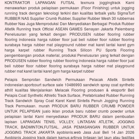
KONTRAKTOR LAPANGAN FUTSAL texmura joggingtrack Kami
menawarkan produk pelapisan permukaan (Floor Finishing) untuk jogging
running track dengan teknologi terkini dan kualitas terbaik yaitu SigmaTurf
RUBBER NAS Supplier Crumb Rubber, Supplier Rubber Mesh 30 rubbernas
Rubber Nas Juga Memproduksi Dan Menyediakan Berbagai Produk Rubber
Atletik Running track Official ASEAN GAMES Senayan Jakarta Palembang
Penelusuran yang terkait dengan PRODUSEN rubber flooring rubber
flooring indonesia harga rubber floor jual beli rubber floor rubber flooring
surabaya harga rubber mat playground rubber mat karet lantai karet gym
harga karpet rubber Running Track Silicon PU Sports Flooring
pengembangan produk material, produksi Penelusuran yang terkait dengan
PRODUSEN rubber flooring rubber flooring indonesia harga rubber floor jual
beli rubber floor rubber flooring surabaya harga rubber mat playground
rubber mat karet lantai karet gym harga karpet rubber
Pelapis Semprotan Sandwich Permukaan Pelacak Atletik Sintetik
indonesian.sportcourt surface sale 10486993 sandwich spray coat synthetic
athlit kualitas Menjalankan Melacak Flooring produsen & eksportir Beli
Pelapis Coat Synthetic Athletic Track Surface, Prefabricated Rubber Running
Track Sandwich Spray Coat Karet Karet Sintetis Penuh Jogging Running
Track Permukaan. murah PRODUK BARU RUBBER CRUMB POWDER
UNTUK PELAPISAN jualo iklan produk baru rubber crumb powder untuk
pelapisan lantai Kami menyediakan PRODUK BARU dalam pembuatan
lapisan LAPANGAN TENIS, VOLLEY, LINTASAN ATLETIK, JOGGING
TRACK, BADMINTON,FUTSAL. JASA PEMASANGAN RUBBER UNTUK
JOGGING TRACK JAKARTA ayobisnis.web Jasa Jual Beli 14 Jan 2026
Ayobisnis Jogging track dalam kamus artinya lintasan lari laun atau fasilitas