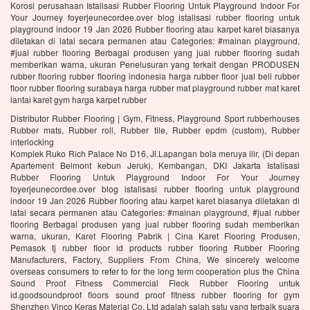
Korosi perusahaan Istalisasi Rubber Flooring Untuk Playground Indoor For
Your Journey foyerjeunecordee.over blog istalisasi rubber flooring untuk
playground indoor 19 Jan 2026 Rubber flooring atau karpet karet biasanya
diletakan di latai secara permanen atau Categories: #mainan playground,
#jual rubber flooring Berbagai produsen yang jual rubber flooring sudah
memberikan warna, ukuran Penelusuran yang terkait dengan PRODUSEN
rubber flooring rubber flooring indonesia harga rubber floor jual beli rubber
floor rubber flooring surabaya harga rubber mat playground rubber mat karet
lantai karet gym harga karpet rubber
Distributor Rubber Flooring | Gym, Fitness, Playground Sport rubberhouses
Rubber mats, Rubber roll, Rubber tile, Rubber epdm (custom), Rubber
interlocking
Komplek Ruko Rich Palace No D16, Jl.Lapangan bola meruya ilir, (Di depan
Apartement Belmont kebun Jeruk), Kembangan, DKI Jakarta Istalisasi
Rubber Flooring Untuk Playground Indoor For Your Journey
foyerjeunecordee.over blog istalisasi rubber flooring untuk playground
indoor 19 Jan 2026 Rubber flooring atau karpet karet biasanya diletakan di
latai secara permanen atau Categories: #mainan playground, #jual rubber
flooring Berbagai produsen yang jual rubber flooring sudah memberikan
warna, ukuran, Karet Flooring Pabrik | Cina Karet Flooring Produsen,
Pemasok tj rubber floor id products rubber flooring Rubber Flooring
Manufacturers, Factory, Suppliers From China, We sincerely welcome
overseas consumers to refer to for the long term cooperation plus the China
Sound Proof Fitness Commercial Fleck Rubber Flooring untuk
id.goodsoundproof floors sound proof fitness rubber flooring for gym
Shenzhen Vinco Keras Material Co, Ltd adalah salah satu yang terbaik suara