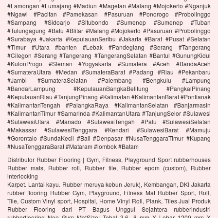
#Lamongan #Lumajang #Madiun #Magetan #Malang #Mojokerto #Nganjuk
#Ngawi #Pacitan #Pamekasan #Pasuruan #Ponorogo #Probolinggo
#Sampang #Sidoarjo #Situbondo #Sumenep #Sumenep #Tuban
#Tulungagung #Batu #Blitar #Malang #Mojokerto #Pasuruan #Probolinggo
#Surabaya #Jakarta #KepulauanSeribu #Jakarta #Barat #Pusat #Selatan
#Timur #Utara #banten #Lebak #Pandeglang #Serang #Tangerang
#Cilegon #Serang #Tangerang #TangerangSelatan #Bantul #GunungKidul
#KulonProgo #Sleman #Yogyakarta #Sumatera #Aceh #BandaAceh
#SumateraUtara #Medan #SumateraBarat #Padang #Riau #Pekanbaru
#Jambi #SumateraSelatan #Palembang #Bengkulu #Lampung
#BandarLampung #KepulauanBangkaBelitung #PangkalPinang
#KepulauanRiau #TanjungPinang #Kalimatan #KalimantanBarat #Pontianak
#KalimantanTengah #PalangkaRaya #KalimantanSelatan #Banjarmasin
#KalimantanTimur #Samarinda #KalimantanUtara #TanjungSelor #Sulawesi
#SulawesiUtara #Manado #SulawesiTengah #Palu #SulawesiSelatan
#Makassar #SulawesiTenggara #Kendari #SulawesiBarat #Mamuju
#Gorontalo #SundaKecil #Bali #Denpasar #NusaTenggaraTimur #Kupang
#NusaTenggaraBarat #Mataram #lombok #Batam
Distributor Rubber Flooring | Gym, Fitness, Playground Sport rubberhouses
Rubber mats, Rubber roll, Rubber tile, Rubber epdm (custom), Rubber
interlocking
Karpet. Lantai kayu. Rubber meruya kebun Jeruk), Kembangan, DKI Jakarta
rubber flooring Rubber Gym, Playground, Fitness Mat Rubber Sport, Roll,
Tile, Custom Vinyl sport, Hospital, Home Vinyl Roll, Plank, Tiles Jual Produk
Rubber Flooring dari PT Bagus Unggul Sejahtera rubberindustri
rubberflooring Neo Gym MatSize: Tebal 3,6, 8 mm X Lebar 1200 mm X