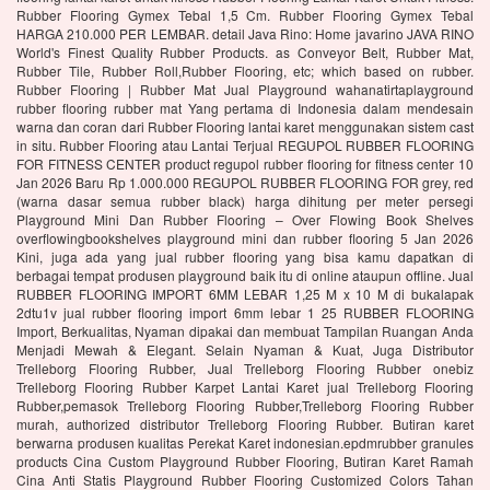
Rubber Flooring Gymex Tebal 1,5 Cm. Rubber Flooring Gymex Tebal
HARGA 210.000 PER LEMBAR. detail Java Rino: Home javarino JAVA RINO
World's Finest Quality Rubber Products. as Conveyor Belt, Rubber Mat,
Rubber Tile, Rubber Roll,Rubber Flooring, etc; which based on rubber.
Rubber Flooring | Rubber Mat Jual Playground wahanatirtaplayground
rubber flooring rubber mat Yang pertama di Indonesia dalam mendesain
warna dan coran dari Rubber Flooring lantai karet menggunakan sistem cast
in situ. Rubber Flooring atau Lantai Terjual REGUPOL RUBBER FLOORING
FOR FITNESS CENTER product regupol rubber flooring for fitness center 10
Jan 2026 Baru Rp 1.000.000 REGUPOL RUBBER FLOORING FOR grey, red
(warna dasar semua rubber black) harga dihitung per meter persegi
Playground Mini Dan Rubber Flooring – Over Flowing Book Shelves
overflowingbookshelves playground mini dan rubber flooring 5 Jan 2026
Kini, juga ada yang jual rubber flooring yang bisa kamu dapatkan di
berbagai tempat produsen playground baik itu di online ataupun offline. Jual
RUBBER FLOORING IMPORT 6MM LEBAR 1,25 M x 10 M di bukalapak
2dtu1v jual rubber flooring import 6mm lebar 1 25 RUBBER FLOORING
Import, Berkualitas, Nyaman dipakai dan membuat Tampilan Ruangan Anda
Menjadi Mewah & Elegant. Selain Nyaman & Kuat, Juga Distributor
Trelleborg Flooring Rubber, Jual Trelleborg Flooring Rubber onebiz
Trelleborg Flooring Rubber Karpet Lantai Karet jual Trelleborg Flooring
Rubber,pemasok Trelleborg Flooring Rubber,Trelleborg Flooring Rubber
murah, authorized distributor Trelleborg Flooring Rubber. Butiran karet
berwarna produsen kualitas Perekat Karet indonesian.epdmrubber granules
products Cina Custom Playground Rubber Flooring, Butiran Karet Ramah
Cina Anti Statis Playground Rubber Flooring Customized Colors Tahan