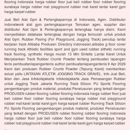
flooring indonesia harga rubber floor jual beli rubber floor rubber flooring
surabaya harga rubber mat playground rubber mat karet lantai karet gym
harga karpet rubber
Jual Beli Alat Gym & Perlengkapannya di Indonesia, Agen, Distributor
indonetwork alat gym perlengkapannya Temukan agen, supplier dan
distributor Alat Gym & Perlengkapannya terlengkap hanya disini. Kami
menyediakan database terlengkap dengan harga termurah untuk produk
Alat Gym. Rubber Paving (For Playground, Jogging Track) penutup lantai
berjalan track Alibaba Produsen Directory indonesian.alibaba g floor cover
running track Athletic facilities sport and gym used rubber althetic running
track flooring, synthetic Harga murah 13 Mm Sintetis Lantai Karet Untuk
Menjalankan Track Rubber Crumb Powder tentang pembuatan lapangan
tenis pembuatanlapangantenis author pembuatanlapangantenis 9 Apr 2026
Kami dari produsen Rubber Crumb Powder (Tepung Karet) memberikan
solusi yaitu LINTASAN ATLETIK JOGGING TRACK GRAVEL. Info Jual Beli,
Iklan dan Jasa Infokotajakarta infokotajakarta Jasa Pemasangan Rubber
untuk Jogging Track Jakarta Running Track Silicon PU Sports Flooring
pengembangan produk material, produksi Penelusuran yang terkait dengan
PRODUSEN rubber flooring rubber flooring indonesia harga rubber floor jual
beli rubber floor rubber flooring surabaya harga rubber mat playground
rubber mat karet lantai karet gym harga karpet rubber Running Track Silicon
PU Sports Flooring pengembangan produk material, produksi Penelusuran
yang terkait dengan PRODUSEN rubber flooring rubber flooring indonesia
harga rubber floor jual beli rubber floor rubber flooring surabaya harga
rubber mat playground rubber mat karet lantai karet gym harga karpet rubber