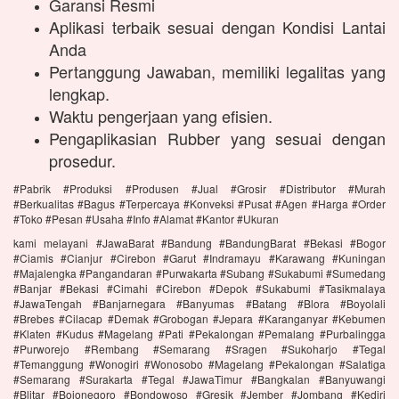
Garansi Resmi
Aplikasi terbaik sesuai dengan Kondisi Lantai
Anda
Pertanggung Jawaban, memiliki legalitas yang
lengkap.
Waktu pengerjaan yang efisien.
Pengaplikasian Rubber yang sesuai dengan
prosedur.
#Pabrik #Produksi #Produsen #Jual #Grosir #Distributor #Murah
#Berkualitas #Bagus #Terpercaya #Konveksi #Pusat #Agen #Harga #Order
#Toko #Pesan #Usaha #Info #Alamat #Kantor #Ukuran
kami melayani #JawaBarat #Bandung #BandungBarat #Bekasi #Bogor
#Ciamis #Cianjur #Cirebon #Garut #Indramayu #Karawang #Kuningan
#Majalengka #Pangandaran #Purwakarta #Subang #Sukabumi #Sumedang
#Banjar #Bekasi #Cimahi #Cirebon #Depok #Sukabumi #Tasikmalaya
#JawaTengah #Banjarnegara #Banyumas #Batang #Blora #Boyolali
#Brebes #Cilacap #Demak #Grobogan #Jepara #Karanganyar #Kebumen
#Klaten #Kudus #Magelang #Pati #Pekalongan #Pemalang #Purbalingga
#Purworejo #Rembang #Semarang #Sragen #Sukoharjo #Tegal
#Temanggung #Wonogiri #Wonosobo #Magelang #Pekalongan #Salatiga
#Semarang #Surakarta #Tegal #JawaTimur #Bangkalan #Banyuwangi
#Blitar #Bojonegoro #Bondowoso #Gresik #Jember #Jombang #Kediri