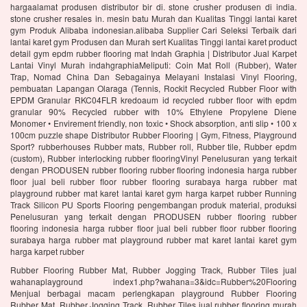
hargaalamat produsen distributor bir di. stone crusher produsen di india.
stone crusher resales in. mesin batu Murah dan Kualitas Tinggi lantai karet
gym Produk Alibaba indonesian.alibaba Supplier Cari Seleksi Terbaik dari
lantai karet gym Produsen dan Murah sert Kualitas Tinggi lantai karet product
detail gym epdm rubber flooring mat Indah Graphia | Distributor Jual Karpet
Lantai Vinyl Murah indahgraphiaMeliputi: Coin Mat Roll (Rubber), Water
Trap, Nomad China Dan Sebagainya Melayani Instalasi Vinyl Flooring,
pembuatan Lapangan Olaraga (Tennis, Rockit Recycled Rubber Floor with
EPDM Granular RKC04FLR kredoaum id recycled rubber floor with epdm
granular 90% Recycled rubber with 10% Ethylene Propylene Diene
Monomer • Envirement friendly, non toxic • Shock absorption, anti slip • 100 x
100cm puzzle shape Distributor Rubber Flooring | Gym, Fitness, Playground
Sport? rubberhouses Rubber mats, Rubber roll, Rubber tile, Rubber epdm
(custom), Rubber interlocking rubber flooringVinyl Penelusuran yang terkait
dengan PRODUSEN rubber flooring rubber flooring indonesia harga rubber
floor jual beli rubber floor rubber flooring surabaya harga rubber mat
playground rubber mat karet lantai karet gym harga karpet rubber Running
Track Silicon PU Sports Flooring pengembangan produk material, produksi
Penelusuran yang terkait dengan PRODUSEN rubber flooring rubber
flooring indonesia harga rubber floor jual beli rubber floor rubber flooring
surabaya harga rubber mat playground rubber mat karet lantai karet gym
harga karpet rubber
Rubber Flooring Rubber Mat, Rubber Jogging Track, Rubber Tiles jual
wahanaplayground index1.php?wahana=3&idc=Rubber%20Flooring
Menjual berbagai macam perlengkapan playground Rubber Flooring
Rubber Mat, Rubber Jogging Track, Rubber Tiles jual rubber flooring murah