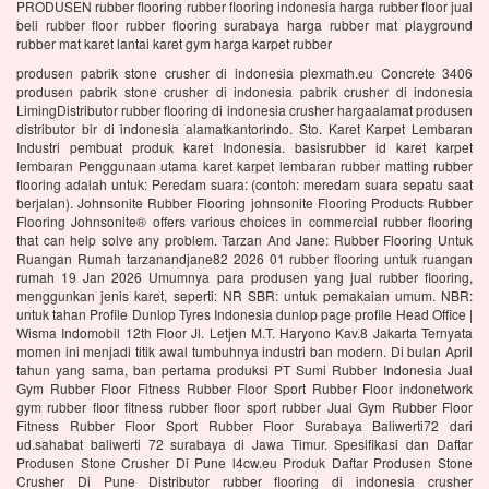
PRODUSEN rubber flooring rubber flooring indonesia harga rubber floor jual
beli rubber floor rubber flooring surabaya harga rubber mat playground
rubber mat karet lantai karet gym harga karpet rubber
produsen pabrik stone crusher di indonesia plexmath.eu Concrete 3406
produsen pabrik stone crusher di indonesia pabrik crusher di indonesia
LimingDistributor rubber flooring di indonesia crusher hargaalamat produsen
distributor bir di indonesia alamatkantorindo. Sto. Karet Karpet Lembaran
Industri pembuat produk karet Indonesia. basisrubber id karet karpet
lembaran Penggunaan utama karet karpet lembaran rubber matting rubber
flooring adalah untuk: Peredam suara: (contoh: meredam suara sepatu saat
berjalan). Johnsonite Rubber Flooring johnsonite Flooring Products Rubber
Flooring Johnsonite® offers various choices in commercial rubber flooring
that can help solve any problem. Tarzan And Jane: Rubber Flooring Untuk
Ruangan Rumah tarzanandjane82 2026 01 rubber flooring untuk ruangan
rumah 19 Jan 2026 Umumnya para produsen yang jual rubber flooring,
menggunkan jenis karet, seperti: NR SBR: untuk pemakaian umum. NBR:
untuk tahan Profile Dunlop Tyres Indonesia dunlop page profile Head Office |
Wisma Indomobil 12th Floor Jl. Letjen M.T. Haryono Kav.8 Jakarta Ternyata
momen ini menjadi titik awal tumbuhnya industri ban modern. Di bulan April
tahun yang sama, ban pertama produksi PT Sumi Rubber Indonesia Jual
Gym Rubber Floor Fitness Rubber Floor Sport Rubber Floor indonetwork
gym rubber floor fitness rubber floor sport rubber Jual Gym Rubber Floor
Fitness Rubber Floor Sport Rubber Floor Surabaya Baliwerti72 dari
ud.sahabat baliwerti 72 surabaya di Jawa Timur. Spesifikasi dan Daftar
Produsen Stone Crusher Di Pune l4cw.eu Produk Daftar Produsen Stone
Crusher Di Pune Distributor rubber flooring di indonesia crusher