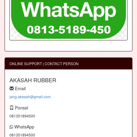
ONLINE SUPPORT | CONTACT PERSON
AKASAH RUBBER
Email
jang.akasah@gmail.com
Ponsel
081351894500
WhatsApp
081351894500