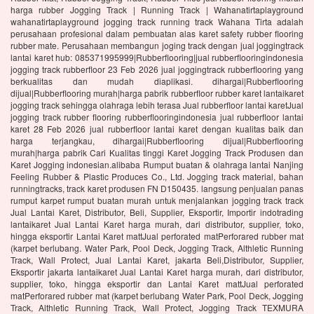
harga rubber Jogging Track | Running Track | Wahanatirtaplayground
wahanatirtaplayground jogging track running track Wahana Tirta adalah
perusahaan profesional dalam pembuatan alas karet safety rubber flooring
rubber mate. Perusahaan membangun joging track dengan jual joggingtrack
lantai karet hub: 085371995999|Rubberflooring|jual rubberflooringindonesia
jogging track rubberfloor 23 Feb 2026 jual joggingtrack rubberflooring yang
berkualitas dan mudah diaplikasi. dihargai|Rubberflooring
dijual|Rubberflooring murah|harga pabrik rubberfloor rubber karet lantaikaret
jogging track sehingga olahraga lebih terasa Jual rubberfloor lantai karetJual
jogging track rubber flooring rubberflooringindonesia jual rubberfloor lantai
karet 28 Feb 2026 jual rubberfloor lantai karet dengan kualitas baik dan
harga terjangkau, dihargai|Rubberflooring dijual|Rubberflooring
murah|harga pabrik Cari Kualitas tinggi Karet Jogging Track Produsen dan
Karet Jogging indonesian.alibaba Rumput buatan & olahraga lantai Nanjing
Feeling Rubber & Plastic Produces Co., Ltd. Jogging track material, bahan
runningtracks, track karet produsen FN D150435. langsung penjualan panas
rumput karpet rumput buatan murah untuk menjalankan jogging track track
Jual Lantai Karet, Distributor, Beli, Supplier, Eksportir, Importir indotrading
lantaikaret Jual Lantai Karet harga murah, dari distributor, supplier, toko,
hingga eksportir Lantai Karet mattJual perforated matPerforared rubber mat
(karpet berlubang. Water Park, Pool Deck, Jogging Track, Althletic Running
Track, Wall Protect, Jual Lantai Karet, jakarta Beli,Distributor, Supplier,
Eksportir jakarta lantaikaret Jual Lantai Karet harga murah, dari distributor,
supplier, toko, hingga eksportir dan Lantai Karet mattJual perforated
matPerforared rubber mat (karpet berlubang Water Park, Pool Deck, Jogging
Track, Althletic Running Track, Wall Protect, Jogging Track TEXMURA