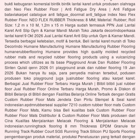
bukti kebugaran komersial bintik bintik lantai karet untuk produsen olahraga
dan Neo Flex Rubber Floor | Anti Fatigue Dry Area | Anti Fatigue
bataviakarpet catalogue anti fatigue_doormat anti_fatigue index Neo Flex
Rubber Floor. NEO FLEX RUBBER Thickness: 8 MM; Material: Rubber; Roll
Size: 1,2 m x 10 M, 1,2m x 15 m Harga sudah termasuk PPN Jual Lantai
Karet Anti Slip Gym & Kamar Mandi Murah Toko Jakarta decorindoperkasa
lantai karet 9 Okt 2026 Jual Lantai Karet Anti Slip untuk Gym & Kamar Mandi.
Tersedia berbagai ketebalan, motif & bentuk. Beli lantai karet murah di Toko
Decorindo Humane Manufacturing Humane Manufacturing Rubber Flooring
humanerubberflooring Humane provides high quality molded recycled
rubber mats and recycled rubber flooring products using a vulcanizing
process which utilizes as its base Playground Anak Dan Rubber Flooring
Sinten Quisii qenn 2026 01 playground anak dan rubber flooring 19 Jan
2026 Bukan hanya itu saja, para penyedia mainan tersebut, podusen
produsen toko playground juga jualrubber flooring atau karpet karet.
Berbagai Jual Rubber Floor Terbaru Harga Murah | Blibli blibli jual rubber
floor Jual Rubber Floor Online Terbaru Harga Murah, Promo & Diskon di
Blibli Belanja di Blibli dengan Fasilitas Belanja Online Terbaik dengan Gratis
Custom Rubber Floor Mats Jendela Dan Pintu Stempel & Seal karet
indonesian.epdmrubberseal supplier 7210 custom rubber floor mats Custom
Rubber Floor Mats, Kamu bisa Beli kualitas baik Custom Rubber Floor
Rubber Floor Mats Distributor & Custom Rubber Floor Mats produsen dari
Cina Kualitas Menjalankan Melacak Flooring & Menjalankan Melacak
indonesian.runningtrack flooring 8 mm Thickness EPDM Granule for
Running Track Rubber Court SGS Running Track Silicon PU Sports Flooring
pengembangan produk material, produksi Penelusuran yang terkait dengan