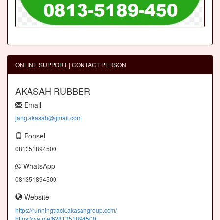
ONLINE SUPPORT | CONTACT PERSON
AKASAH RUBBER
Email
jang.akasah@gmail.com
Ponsel
081351894500
WhatsApp
081351894500
Website
https://runningtrack.akasahgroup.com/
https://wa.me/6281351894500