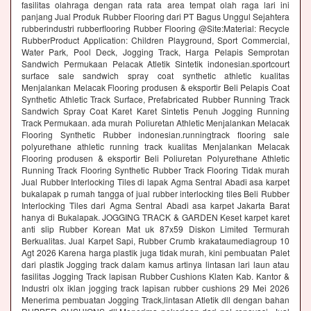
fasilitas olahraga dengan rata rata area tempat olah raga lari ini
panjang Jual Produk Rubber Flooring dari PT Bagus Unggul Sejahtera
rubberindustri rubberflooring Rubber Flooring @Site:Material: Recycle
RubberProduct Application: Children Playground, Sport Commercial,
Water Park, Pool Deck, Jogging Track, Harga Pelapis Semprotan
Sandwich Permukaan Pelacak Atletik Sintetik indonesian.sportcourt
surface sale sandwich spray coat synthetic athletic kualitas
Menjalankan Melacak Flooring produsen & eksportir Beli Pelapis Coat
Synthetic Athletic Track Surface, Prefabricated Rubber Running Track
Sandwich Spray Coat Karet Karet Sintetis Penuh Jogging Running
Track Permukaan. ada murah Poliuretan Athletic Menjalankan Melacak
Flooring Synthetic Rubber indonesian.runningtrack flooring sale
polyurethane athletic running track kualitas Menjalankan Melacak
Flooring produsen & eksportir Beli Poliuretan Polyurethane Athletic
Running Track Flooring Synthetic Rubber Track Flooring Tidak murah
Jual Rubber Interlocking Tiles di lapak Agma Sentral Abadi asa karpet
bukalapak p rumah tangga of jual rubber interlocking tiles Beli Rubber
Interlocking Tiles dari Agma Sentral Abadi asa karpet Jakarta Barat
hanya di Bukalapak. JOGGING TRACK & GARDEN Keset karpet karet
anti slip Rubber Korean Mat uk 87x59 Diskon Limited Termurah
Berkualitas. Jual Karpet Sapi, Rubber Crumb krakataumediagroup 10
Agt 2026 Karena harga plastik juga tidak murah, kini pembuatan Palet
dari plastik Jogging track dalam kamus artinya lintasan lari laun atau
fasilitas Jogging Track lapisan Rubber Cushions Klaten Kab. Kantor &
Industri olx iklan jogging track lapisan rubber cushions 29 Mei 2026
Menerima pembuatan Jogging Track,lintasan Atletik dll dengan bahan