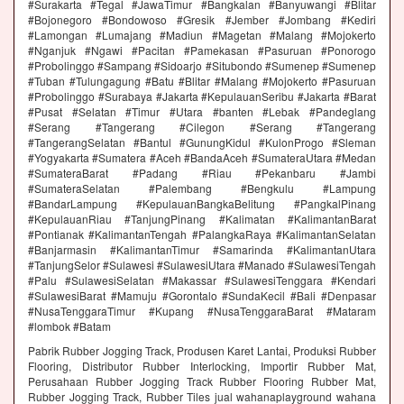
#Surakarta #Tegal #JawaTimur #Bangkalan #Banyuwangi #Blitar
#Bojonegoro #Bondowoso #Gresik #Jember #Jombang #Kediri
#Lamongan #Lumajang #Madiun #Magetan #Malang #Mojokerto
#Nganjuk #Ngawi #Pacitan #Pamekasan #Pasuruan #Ponorogo
#Probolinggo #Sampang #Sidoarjo #Situbondo #Sumenep #Sumenep
#Tuban #Tulungagung #Batu #Blitar #Malang #Mojokerto #Pasuruan
#Probolinggo #Surabaya #Jakarta #KepulauanSeribu #Jakarta #Barat
#Pusat #Selatan #Timur #Utara #banten #Lebak #Pandeglang
#Serang #Tangerang #Cilegon #Serang #Tangerang
#TangerangSelatan #Bantul #GunungKidul #KulonProgo #Sleman
#Yogyakarta #Sumatera #Aceh #BandaAceh #SumateraUtara #Medan
#SumateraBarat #Padang #Riau #Pekanbaru #Jambi
#SumateraSelatan #Palembang #Bengkulu #Lampung
#BandarLampung #KepulauanBangkaBelitung #PangkalPinang
#KepulauanRiau #TanjungPinang #Kalimatan #KalimantanBarat
#Pontianak #KalimantanTengah #PalangkaRaya #KalimantanSelatan
#Banjarmasin #KalimantanTimur #Samarinda #KalimantanUtara
#TanjungSelor #Sulawesi #SulawesiUtara #Manado #SulawesiTengah
#Palu #SulawesiSelatan #Makassar #SulawesiTenggara #Kendari
#SulawesiBarat #Mamuju #Gorontalo #SundaKecil #Bali #Denpasar
#NusaTenggaraTimur #Kupang #NusaTenggaraBarat #Mataram
#lombok #Batam
Pabrik Rubber Jogging Track, Produsen Karet Lantai, Produksi Rubber
Flooring, Distributor Rubber Interlocking, Importir Rubber Mat,
Perusahaan Rubber Jogging Track Rubber Flooring Rubber Mat,
Rubber Jogging Track, Rubber Tiles jual wahanaplayground wahana