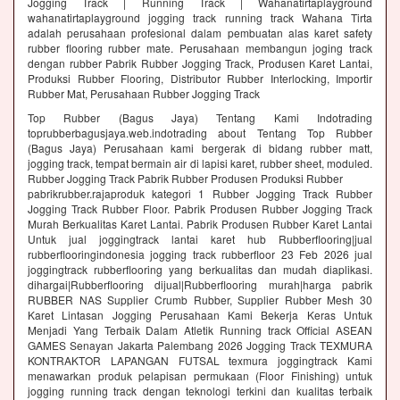
Jogging Track | Running Track | Wahanatirtaplayground
wahanatirtaplayground jogging track running track Wahana Tirta
adalah perusahaan profesional dalam pembuatan alas karet safety
rubber flooring rubber mate. Perusahaan membangun joging track
dengan rubber Pabrik Rubber Jogging Track, Produsen Karet Lantai,
Produksi Rubber Flooring, Distributor Rubber Interlocking, Importir
Rubber Mat, Perusahaan Rubber Jogging Track
Top Rubber (Bagus Jaya) Tentang Kami Indotrading
toprubberbagusjaya.web.indotrading about Tentang Top Rubber
(Bagus Jaya) Perusahaan kami bergerak di bidang rubber matt,
jogging track, tempat bermain air di lapisi karet, rubber sheet, moduled.
Rubber Jogging Track Pabrik Rubber Produsen Produksi Rubber
pabrikrubber.rajaproduk kategori 1 Rubber Jogging Track Rubber
Jogging Track Rubber Floor. Pabrik Produsen Rubber Jogging Track
Murah Berkualitas Karet Lantai. Pabrik Produsen Rubber Karet Lantai
Untuk jual joggingtrack lantai karet hub Rubberflooring|jual
rubberflooringindonesia jogging track rubberfloor 23 Feb 2026 jual
joggingtrack rubberflooring yang berkualitas dan mudah diaplikasi.
dihargai|Rubberflooring dijual|Rubberflooring murah|harga pabrik
RUBBER NAS Supplier Crumb Rubber, Supplier Rubber Mesh 30
Karet Lintasan Jogging Perusahaan Kami Bekerja Keras Untuk
Menjadi Yang Terbaik Dalam Atletik Running track Official ASEAN
GAMES Senayan Jakarta Palembang 2026 Jogging Track TEXMURA
KONTRAKTOR LAPANGAN FUTSAL texmura joggingtrack Kami
menawarkan produk pelapisan permukaan (Floor Finishing) untuk
jogging running track dengan teknologi terkini dan kualitas terbaik