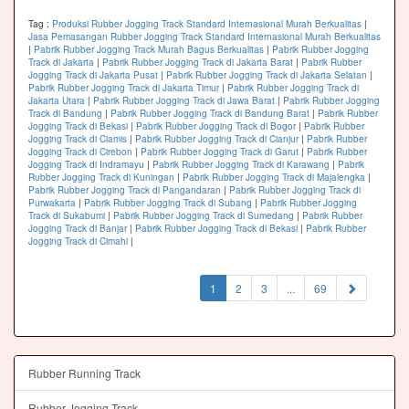
Tag :
Produksi Rubber Jogging Track Standard Internasional Murah Berkualitas
|
Jasa Pemasangan Rubber Jogging Track Standard Internasional Murah Berkualitas
|
Pabrik Rubber Jogging Track Murah Bagus Berkualitas
|
Pabrik Rubber Jogging
Track di Jakarta
|
Pabrik Rubber Jogging Track di Jakarta Barat
|
Pabrik Rubber
Jogging Track di Jakarta Pusat
|
Pabrik Rubber Jogging Track di Jakarta Selatan
|
Pabrik Rubber Jogging Track di Jakarta Timur
|
Pabrik Rubber Jogging Track di
Jakarta Utara
|
Pabrik Rubber Jogging Track di Jawa Barat
|
Pabrik Rubber Jogging
Track di Bandung
|
Pabrik Rubber Jogging Track di Bandung Barat
|
Pabrik Rubber
Jogging Track di Bekasi
|
Pabrik Rubber Jogging Track di Bogor
|
Pabrik Rubber
Jogging Track di Ciamis
|
Pabrik Rubber Jogging Track di Cianjur
|
Pabrik Rubber
Jogging Track di Cirebon
|
Pabrik Rubber Jogging Track di Garut
|
Pabrik Rubber
Jogging Track di Indramayu
|
Pabrik Rubber Jogging Track di Karawang
|
Pabrik
Rubber Jogging Track di Kuningan
|
Pabrik Rubber Jogging Track di Majalengka
|
Pabrik Rubber Jogging Track di Pangandaran
|
Pabrik Rubber Jogging Track di
Purwakarta
|
Pabrik Rubber Jogging Track di Subang
|
Pabrik Rubber Jogging
Track di Sukabumi
|
Pabrik Rubber Jogging Track di Sumedang
|
Pabrik Rubber
Jogging Track di Banjar
|
Pabrik Rubber Jogging Track di Bekasi
|
Pabrik Rubber
Jogging Track di Cimahi
|
(current)
1
2
3
...
69
Rubber Running Track
Rubber Jogging Track