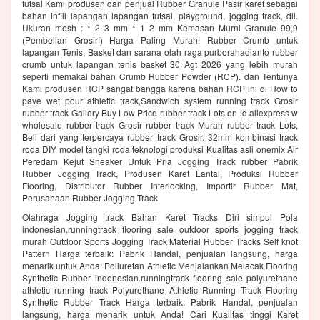
futsal Kami produsen dan penjual Rubber Granule Pasir karet sebagai
bahan infill lapangan lapangan futsal, playground, jogging track, dll.
Ukuran mesh : * 2 3 mm * 1 2 mm Kemasan Murni Granule 99,9
(Pembelian Grosir!) Harga Paling Murah! Rubber Crumb untuk
lapangan Tenis, Basket dan sarana olah raga purborahadianto rubber
crumb untuk lapangan tenis basket 30 Agt 2026 yang lebih murah
seperti memakai bahan Crumb Rubber Powder (RCP). dan Tentunya
Kami produsen RCP sangat bangga karena bahan RCP ini di How to
pave wet pour athletic track,Sandwich system running track Grosir
rubber track Gallery Buy Low Price rubber track Lots on id.aliexpress w
wholesale rubber track Grosir rubber track Murah rubber track Lots,
Beli dari yang terpercaya rubber track Grosir. 32mm kombinasi track
roda DIY model tangki roda teknologi produksi Kualitas asli onemix Air
Peredam Kejut Sneaker Untuk Pria Jogging Track rubber Pabrik
Rubber Jogging Track, Produsen Karet Lantai, Produksi Rubber
Flooring, Distributor Rubber Interlocking, Importir Rubber Mat,
Perusahaan Rubber Jogging Track
Olahraga Jogging track Bahan Karet Tracks Diri simpul Pola
indonesian.runningtrack flooring sale outdoor sports jogging track
murah Outdoor Sports Jogging Track Material Rubber Tracks Self knot
Pattern Harga terbaik: Pabrik Handal, penjualan langsung, harga
menarik untuk Anda! Poliuretan Athletic Menjalankan Melacak Flooring
Synthetic Rubber indonesian.runningtrack flooring sale polyurethane
athletic running track Polyurethane Athletic Running Track Flooring
Synthetic Rubber Track Harga terbaik: Pabrik Handal, penjualan
langsung, harga menarik untuk Anda! Cari Kualitas tinggi Karet