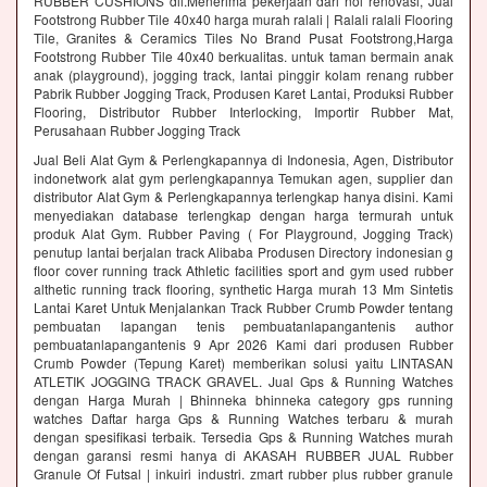
RUBBER CUSHIONS dll.Menerima pekerjaan dari nol renovasi, Jual
Footstrong Rubber Tile 40x40 harga murah ralali | Ralali ralali Flooring
Tile, Granites & Ceramics Tiles No Brand Pusat Footstrong,Harga
Footstrong Rubber Tile 40x40 berkualitas. untuk taman bermain anak
anak (playground), jogging track, lantai pinggir kolam renang rubber
Pabrik Rubber Jogging Track, Produsen Karet Lantai, Produksi Rubber
Flooring, Distributor Rubber Interlocking, Importir Rubber Mat,
Perusahaan Rubber Jogging Track
Jual Beli Alat Gym & Perlengkapannya di Indonesia, Agen, Distributor
indonetwork alat gym perlengkapannya Temukan agen, supplier dan
distributor Alat Gym & Perlengkapannya terlengkap hanya disini. Kami
menyediakan database terlengkap dengan harga termurah untuk
produk Alat Gym. Rubber Paving ( For Playground, Jogging Track)
penutup lantai berjalan track Alibaba Produsen Directory indonesian g
floor cover running track Athletic facilities sport and gym used rubber
althetic running track flooring, synthetic Harga murah 13 Mm Sintetis
Lantai Karet Untuk Menjalankan Track Rubber Crumb Powder tentang
pembuatan lapangan tenis pembuatanlapangantenis author
pembuatanlapangantenis 9 Apr 2026 Kami dari produsen Rubber
Crumb Powder (Tepung Karet) memberikan solusi yaitu LINTASAN
ATLETIK JOGGING TRACK GRAVEL. Jual Gps & Running Watches
dengan Harga Murah | Bhinneka bhinneka category gps running
watches Daftar harga Gps & Running Watches terbaru & murah
dengan spesifikasi terbaik. Tersedia Gps & Running Watches murah
dengan garansi resmi hanya di AKASAH RUBBER JUAL Rubber
Granule Of Futsal | inkuiri industri. zmart rubber plus rubber granule