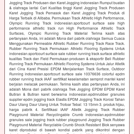
Jogging Track Produsen dan Karet Jogging indonesian Rumput buatan
& olahraga lantai Cari Kualitas tinggi Karet Jogging Track Produsen
Karet Jogging Track Pemasok dan Karet Jogging Track Produk di
Harga Terbaik di Alibaba. Permukaan Track Athletic High Performance,
Olympic Running Track indonesian.sportcourt surface sale high
performance athletic track run High Performance Athletic Track
Surfaces, Olympic Running Track Material Terima kasih atas
pertanyaan Anda, ini adalah Mona dari pabrik olahraga Semua Cuaca
Menggunakan Permeable Athletic Rubber Running Track Race Track.
Rubber Running Track Permukaan Athletic Flooring Systems Untuk
indonesian.sportcourt surface sale rubber running track surface athletic
kualitas Track dan Field Permukaan produsen & eksportir Beli Rubber
Running Track Permukaan Athletic Flooring Systems Untuk Jalur Atletik
dari Cina Karet Presisi EPDM Menjalankan Track Surface, Outdoor
Running indonesian.sportcourt surface sale 10376636 colorful epdm
rubber running track IAAF sertifikat keselamatan semprot mantel karet
berjalan melacak permukaan. Terima kasih atas pertanyaan Anda, ini
adalah Mona dari pabrik olahraga Trek Jogging EPDM EPDM Karet
Butiran & Butiran karet berwarna indonesian.epdmrubber granules
supplier epdm jogging track Elastis EPDM Jogging Track Korosi Tahan
Daur Ulang Daur Ulang Untuk Trotoar Tebal: 13 15mm 3. produk hijau,
harga pabrik 4. Sertifikasi IAAF Atletik Jogging Track Rubber
Playground Material Recyclingable Crumb indonesian.epdmrubber
granules sale jogging track rubber playground Jogging Track Rubber
Playground Material Recyclable Crumb Shock Resistant Blok senyawa
karet diproduksi di bawah kondisi pabrik yang dikontrol dengan