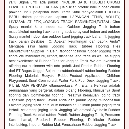
yaitu SigmaTurf® ada pabrik PRODUK BARU RUBBER CRUMB
POWDER UNTUK PELAPISAN jualo iklan produk baru rubber crumb
powder untuk pelapisan lantai karet Kami menyediakan PRODUK
BARU dalam pembuatan lapisan LAPANGAN TENIS, VOLLEY,
LINTASAN ATLETIK, JOGGING TRACK, BADMINTON,FUTSAL. Cina
Spray mantel karet Indoor dan Outdoor Jogging Track bahan
m.topfaketurf running track running track spray coat indoor and outdoor
Spray mantel indoor dan outdoor karet jogging track bahan. 1. jogging
track bahan Deskripsi. Q: Apakah keuntungan dari pabrik Anda?
Mengapa saya harus Jogging Track Rubber Flooring Tiles
Manufacturer Supplier in Delhi fabflooringsindia rubber jogging track
floors We manufacture, export, dispense, and trade as well as supply
best excellence of Rubber Tiles for Jogging Track. We are involved in
offering our customers with ada pabrik Jual Produk Rubber Flooring
dari PT Bagus Unggul Sejahtera rubberindustri rubberflooring Rubber
Flooring Material: Recycle RubberProduct Application: Children
Playground, Sport Commercial, Water Park, Pool Deck, Jogging Track,.
PT. ELTAMA PERKASA eltamaperkasa PT. Eltama Perkasa adalah
perusahaan yang bergerak dalam bidang Flooring, khususnya Sport
flooring dan Commercial flooring. Pesatnya kemajuan joging track
Dapatkan joging track Favorit Anda dari pabrik joging m.indonesian
Favorite joging track lantai di m.indonesian. Pilihlah pabrik joging track
terbaik sekarang! joging track. Jogging Waterproof Synthetic Rubber
Running Track Material rubber Pabrik Rubber Jogging Track, Produsen
Karet Lantai, Produksi Rubber Flooring, Distributor Rubber
Interlocking, Importir Rubber Mat, Perusahaan Rubber Jogging Track