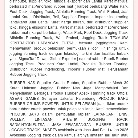
distributor, supplier, toko, hingga eksportir dan Lantai Karet mattJual
perforated matPerforared rubber mat ( karpet berlubang Water Park,
Pool Deck, Jogging Track, Althletic Running Track, Wall Protect, Jual
Lantai Karet, Distributor, Beli, Supplier, Eksportir, Importir indotrading
lantaikaret Jual Lantai Karet harga murah, dari distributor, supplier,
toko, hingga eksportir Lantai Karet mattJual perforated matPerforared
rubber mat ( karpet berlubang. Water Park, Pool Deck, Jogging Track,
Althletic Running Track, Wall Protect, Jogging Track TEXMURA
KONTRAKTOR LAPANGAN FUTSAL texmura joggingtrack Kami
menawarkan produk pelapisan permukaan (Floor Finishing) untuk
jogging running track dengan teknologi terkini dan kualitas terbaik
yaitu SigmaTurf Taiwan Global Exporter | natural rubber Pabrik Rubber
Jogging Track, Produsen Karet Lantai, Produksi Rubber Flooring,
Distributor Rubber Interlocking, Importir Rubber Mat, Perusahaan
Rubber Jogging Track
RUBBER NAS Supplier Crumb Rubber, Supplier Rubber Mesh 30
Karet Lintasan Jogging Rubber Nas Juga Memproduksi Dan
Menyediakan Berbagai Produk Rubber Atletik Running track Official
ASEAN GAMES Senayan Jakarta Palembang PRODUK BARU
RUBBER CRUMB POWDER UNTUK PELAPISAN jualo iklan produk
baru rubber crumb powder untuk pelapisan lantai Kami menyediakan
PRODUK BARU dalam pembuatan lapisan LAPANGAN TENIS,
VOLLEY, LINTASAN ATLETIK, JOGGING TRACK,
BADMINTON,FUTSAL. JASA PEMASANGAN RUBBER UNTUK
JOGGING TRACK JAKARTA ayobisnis.web Jasa Jual Beli 14 Jan 2026
Ayobisnis Jogging track dalam kamus artinya lintasan lari laun atau