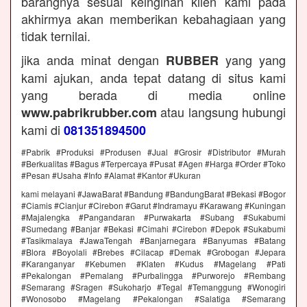
barangnya sesuai keinginan klien kami pada
akhirmya akan memberikan kebahagiaan yang
tidak ternilai.
jika anda minat dengan
yang yang
RUBBER
kami ajukan, anda tepat datang di situs kami
yang berada di media online
atau langsung hubungi
www.pabrikrubber.com
kami di
081351894500
#Pabrik #Produksi #Produsen #Jual #Grosir #Distributor #Murah
#Berkualitas #Bagus #Terpercaya #Pusat #Agen #Harga #Order #Toko
#Pesan #Usaha #Info #Alamat #Kantor #Ukuran
kami melayani #JawaBarat #Bandung #BandungBarat #Bekasi #Bogor
#Ciamis #Cianjur #Cirebon #Garut #Indramayu #Karawang #Kuningan
#Majalengka #Pangandaran #Purwakarta #Subang #Sukabumi
#Sumedang #Banjar #Bekasi #Cimahi #Cirebon #Depok #Sukabumi
#Tasikmalaya #JawaTengah #Banjarnegara #Banyumas #Batang
#Blora #Boyolali #Brebes #Cilacap #Demak #Grobogan #Jepara
#Karanganyar #Kebumen #Klaten #Kudus #Magelang #Pati
#Pekalongan #Pemalang #Purbalingga #Purworejo #Rembang
#Semarang #Sragen #Sukoharjo #Tegal #Temanggung #Wonogiri
#Wonosobo #Magelang #Pekalongan #Salatiga #Semarang