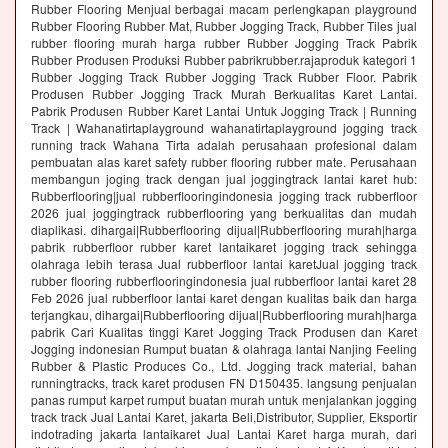
Rubber Flooring Menjual berbagai macam perlengkapan playground
Rubber Flooring Rubber Mat, Rubber Jogging Track, Rubber Tiles jual
rubber flooring murah harga rubber Rubber Jogging Track Pabrik
Rubber Produsen Produksi Rubber pabrikrubber.rajaproduk kategori 1
Rubber Jogging Track Rubber Jogging Track Rubber Floor. Pabrik
Produsen Rubber Jogging Track Murah Berkualitas Karet Lantai.
Pabrik Produsen Rubber Karet Lantai Untuk Jogging Track | Running
Track | Wahanatirtaplayground wahanatirtaplayground jogging track
running track Wahana Tirta adalah perusahaan profesional dalam
pembuatan alas karet safety rubber flooring rubber mate. Perusahaan
membangun joging track dengan jual joggingtrack lantai karet hub:
Rubberflooring|jual rubberflooringindonesia jogging track rubberfloor
2026 jual joggingtrack rubberflooring yang berkualitas dan mudah
diaplikasi. dihargai|Rubberflooring dijual|Rubberflooring murah|harga
pabrik rubberfloor rubber karet lantaikaret jogging track sehingga
olahraga lebih terasa Jual rubberfloor lantai karetJual jogging track
rubber flooring rubberflooringindonesia jual rubberfloor lantai karet 28
Feb 2026 jual rubberfloor lantai karet dengan kualitas baik dan harga
terjangkau, dihargai|Rubberflooring dijual|Rubberflooring murah|harga
pabrik Cari Kualitas tinggi Karet Jogging Track Produsen dan Karet
Jogging indonesian Rumput buatan & olahraga lantai Nanjing Feeling
Rubber & Plastic Produces Co., Ltd. Jogging track material, bahan
runningtracks, track karet produsen FN D150435. langsung penjualan
panas rumput karpet rumput buatan murah untuk menjalankan jogging
track track Jual Lantai Karet, jakarta Beli,Distributor, Supplier, Eksportir
indotrading jakarta lantaikaret Jual Lantai Karet harga murah, dari