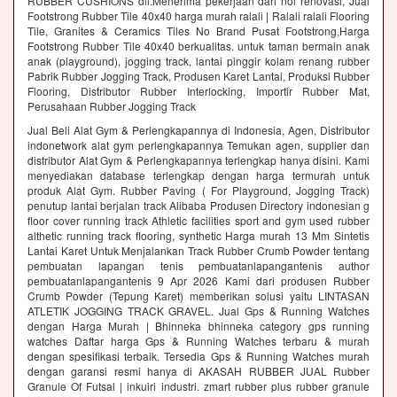
RUBBER CUSHIONS dll.Menerima pekerjaan dari nol renovasi, Jual
Footstrong Rubber Tile 40x40 harga murah ralali | Ralali ralali Flooring
Tile, Granites & Ceramics Tiles No Brand Pusat Footstrong,Harga
Footstrong Rubber Tile 40x40 berkualitas. untuk taman bermain anak
anak (playground), jogging track, lantai pinggir kolam renang rubber
Pabrik Rubber Jogging Track, Produsen Karet Lantai, Produksi Rubber
Flooring, Distributor Rubber Interlocking, Importir Rubber Mat,
Perusahaan Rubber Jogging Track
Jual Beli Alat Gym & Perlengkapannya di Indonesia, Agen, Distributor
indonetwork alat gym perlengkapannya Temukan agen, supplier dan
distributor Alat Gym & Perlengkapannya terlengkap hanya disini. Kami
menyediakan database terlengkap dengan harga termurah untuk
produk Alat Gym. Rubber Paving ( For Playground, Jogging Track)
penutup lantai berjalan track Alibaba Produsen Directory indonesian g
floor cover running track Athletic facilities sport and gym used rubber
althetic running track flooring, synthetic Harga murah 13 Mm Sintetis
Lantai Karet Untuk Menjalankan Track Rubber Crumb Powder tentang
pembuatan lapangan tenis pembuatanlapangantenis author
pembuatanlapangantenis 9 Apr 2026 Kami dari produsen Rubber
Crumb Powder (Tepung Karet) memberikan solusi yaitu LINTASAN
ATLETIK JOGGING TRACK GRAVEL. Jual Gps & Running Watches
dengan Harga Murah | Bhinneka bhinneka category gps running
watches Daftar harga Gps & Running Watches terbaru & murah
dengan spesifikasi terbaik. Tersedia Gps & Running Watches murah
dengan garansi resmi hanya di AKASAH RUBBER JUAL Rubber
Granule Of Futsal | inkuiri industri. zmart rubber plus rubber granule