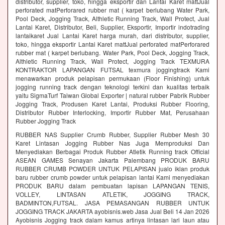
distributor, supplier, toko, hingga eksportir dan Lantai Karet mattJual
perforated matPerforared rubber mat ( karpet berlubang Water Park,
Pool Deck, Jogging Track, Althletic Running Track, Wall Protect, Jual
Lantai Karet, Distributor, Beli, Supplier, Eksportir, Importir indotrading
lantaikaret Jual Lantai Karet harga murah, dari distributor, supplier,
toko, hingga eksportir Lantai Karet mattJual perforated matPerforared
rubber mat ( karpet berlubang. Water Park, Pool Deck, Jogging Track,
Althletic Running Track, Wall Protect, Jogging Track TEXMURA
KONTRAKTOR LAPANGAN FUTSAL texmura joggingtrack Kami
menawarkan produk pelapisan permukaan (Floor Finishing) untuk
jogging running track dengan teknologi terkini dan kualitas terbaik
yaitu SigmaTurf Taiwan Global Exporter | natural rubber Pabrik Rubber
Jogging Track, Produsen Karet Lantai, Produksi Rubber Flooring,
Distributor Rubber Interlocking, Importir Rubber Mat, Perusahaan
Rubber Jogging Track
RUBBER NAS Supplier Crumb Rubber, Supplier Rubber Mesh 30
Karet Lintasan Jogging Rubber Nas Juga Memproduksi Dan
Menyediakan Berbagai Produk Rubber Atletik Running track Official
ASEAN GAMES Senayan Jakarta Palembang PRODUK BARU
RUBBER CRUMB POWDER UNTUK PELAPISAN jualo iklan produk
baru rubber crumb powder untuk pelapisan lantai Kami menyediakan
PRODUK BARU dalam pembuatan lapisan LAPANGAN TENIS,
VOLLEY, LINTASAN ATLETIK, JOGGING TRACK,
BADMINTON,FUTSAL. JASA PEMASANGAN RUBBER UNTUK
JOGGING TRACK JAKARTA ayobisnis.web Jasa Jual Beli 14 Jan 2026
Ayobisnis Jogging track dalam kamus artinya lintasan lari laun atau