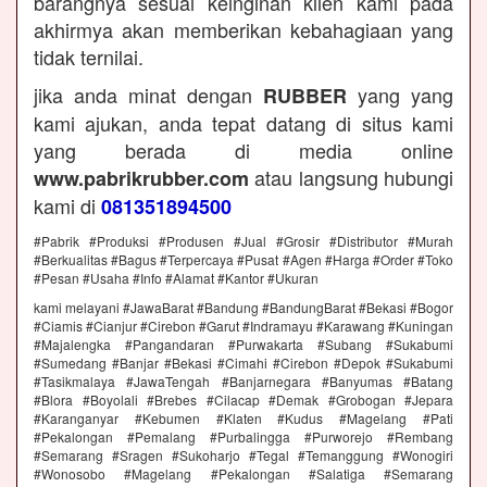
barangnya sesuai keinginan klien kami pada
akhirmya akan memberikan kebahagiaan yang
tidak ternilai.
jika anda minat dengan
yang yang
RUBBER
kami ajukan, anda tepat datang di situs kami
yang berada di media online
atau langsung hubungi
www.pabrikrubber.com
kami di
081351894500
#Pabrik #Produksi #Produsen #Jual #Grosir #Distributor #Murah
#Berkualitas #Bagus #Terpercaya #Pusat #Agen #Harga #Order #Toko
#Pesan #Usaha #Info #Alamat #Kantor #Ukuran
kami melayani #JawaBarat #Bandung #BandungBarat #Bekasi #Bogor
#Ciamis #Cianjur #Cirebon #Garut #Indramayu #Karawang #Kuningan
#Majalengka #Pangandaran #Purwakarta #Subang #Sukabumi
#Sumedang #Banjar #Bekasi #Cimahi #Cirebon #Depok #Sukabumi
#Tasikmalaya #JawaTengah #Banjarnegara #Banyumas #Batang
#Blora #Boyolali #Brebes #Cilacap #Demak #Grobogan #Jepara
#Karanganyar #Kebumen #Klaten #Kudus #Magelang #Pati
#Pekalongan #Pemalang #Purbalingga #Purworejo #Rembang
#Semarang #Sragen #Sukoharjo #Tegal #Temanggung #Wonogiri
#Wonosobo #Magelang #Pekalongan #Salatiga #Semarang