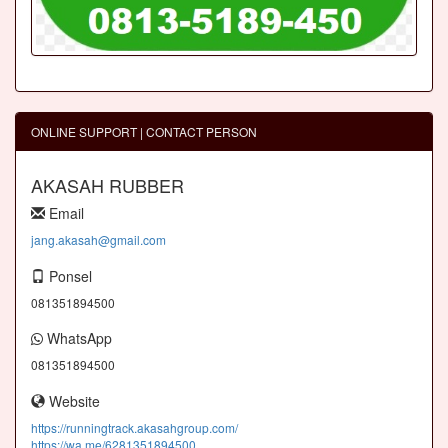
ONLINE SUPPORT | CONTACT PERSON
AKASAH RUBBER
Email
jang.akasah@gmail.com
Ponsel
081351894500
WhatsApp
081351894500
Website
https://runningtrack.akasahgroup.com/
https://wa.me/6281351894500