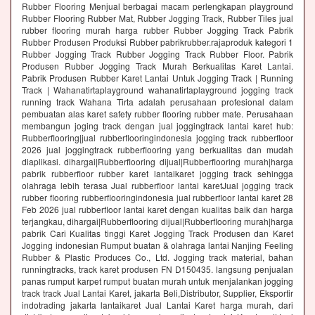
Rubber Flooring Menjual berbagai macam perlengkapan playground
Rubber Flooring Rubber Mat, Rubber Jogging Track, Rubber Tiles jual
rubber flooring murah harga rubber Rubber Jogging Track Pabrik
Rubber Produsen Produksi Rubber pabrikrubber.rajaproduk kategori 1
Rubber Jogging Track Rubber Jogging Track Rubber Floor. Pabrik
Produsen Rubber Jogging Track Murah Berkualitas Karet Lantai.
Pabrik Produsen Rubber Karet Lantai Untuk Jogging Track | Running
Track | Wahanatirtaplayground wahanatirtaplayground jogging track
running track Wahana Tirta adalah perusahaan profesional dalam
pembuatan alas karet safety rubber flooring rubber mate. Perusahaan
membangun joging track dengan jual joggingtrack lantai karet hub:
Rubberflooring|jual rubberflooringindonesia jogging track rubberfloor
2026 jual joggingtrack rubberflooring yang berkualitas dan mudah
diaplikasi. dihargai|Rubberflooring dijual|Rubberflooring murah|harga
pabrik rubberfloor rubber karet lantaikaret jogging track sehingga
olahraga lebih terasa Jual rubberfloor lantai karetJual jogging track
rubber flooring rubberflooringindonesia jual rubberfloor lantai karet 28
Feb 2026 jual rubberfloor lantai karet dengan kualitas baik dan harga
terjangkau, dihargai|Rubberflooring dijual|Rubberflooring murah|harga
pabrik Cari Kualitas tinggi Karet Jogging Track Produsen dan Karet
Jogging indonesian Rumput buatan & olahraga lantai Nanjing Feeling
Rubber & Plastic Produces Co., Ltd. Jogging track material, bahan
runningtracks, track karet produsen FN D150435. langsung penjualan
panas rumput karpet rumput buatan murah untuk menjalankan jogging
track track Jual Lantai Karet, jakarta Beli,Distributor, Supplier, Eksportir
indotrading jakarta lantaikaret Jual Lantai Karet harga murah, dari