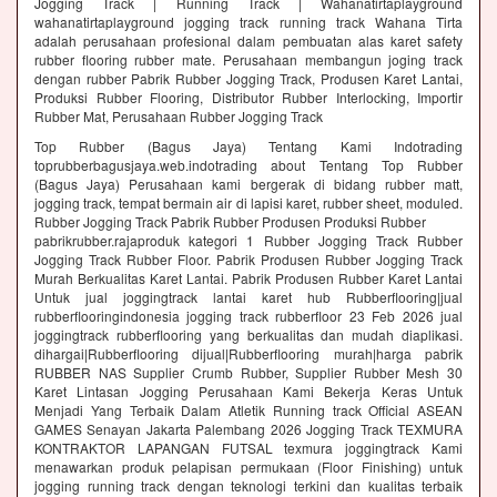
Jogging Track | Running Track | Wahanatirtaplayground
wahanatirtaplayground jogging track running track Wahana Tirta
adalah perusahaan profesional dalam pembuatan alas karet safety
rubber flooring rubber mate. Perusahaan membangun joging track
dengan rubber Pabrik Rubber Jogging Track, Produsen Karet Lantai,
Produksi Rubber Flooring, Distributor Rubber Interlocking, Importir
Rubber Mat, Perusahaan Rubber Jogging Track
Top Rubber (Bagus Jaya) Tentang Kami Indotrading
toprubberbagusjaya.web.indotrading about Tentang Top Rubber
(Bagus Jaya) Perusahaan kami bergerak di bidang rubber matt,
jogging track, tempat bermain air di lapisi karet, rubber sheet, moduled.
Rubber Jogging Track Pabrik Rubber Produsen Produksi Rubber
pabrikrubber.rajaproduk kategori 1 Rubber Jogging Track Rubber
Jogging Track Rubber Floor. Pabrik Produsen Rubber Jogging Track
Murah Berkualitas Karet Lantai. Pabrik Produsen Rubber Karet Lantai
Untuk jual joggingtrack lantai karet hub Rubberflooring|jual
rubberflooringindonesia jogging track rubberfloor 23 Feb 2026 jual
joggingtrack rubberflooring yang berkualitas dan mudah diaplikasi.
dihargai|Rubberflooring dijual|Rubberflooring murah|harga pabrik
RUBBER NAS Supplier Crumb Rubber, Supplier Rubber Mesh 30
Karet Lintasan Jogging Perusahaan Kami Bekerja Keras Untuk
Menjadi Yang Terbaik Dalam Atletik Running track Official ASEAN
GAMES Senayan Jakarta Palembang 2026 Jogging Track TEXMURA
KONTRAKTOR LAPANGAN FUTSAL texmura joggingtrack Kami
menawarkan produk pelapisan permukaan (Floor Finishing) untuk
jogging running track dengan teknologi terkini dan kualitas terbaik