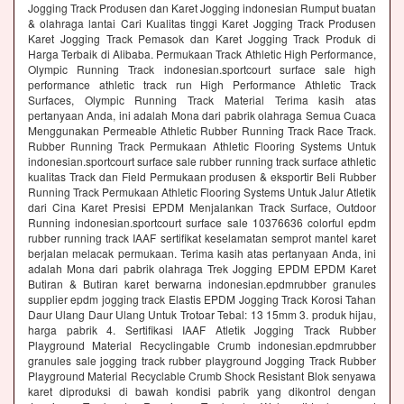
Jogging Track Produsen dan Karet Jogging indonesian Rumput buatan
& olahraga lantai Cari Kualitas tinggi Karet Jogging Track Produsen
Karet Jogging Track Pemasok dan Karet Jogging Track Produk di
Harga Terbaik di Alibaba. Permukaan Track Athletic High Performance,
Olympic Running Track indonesian.sportcourt surface sale high
performance athletic track run High Performance Athletic Track
Surfaces, Olympic Running Track Material Terima kasih atas
pertanyaan Anda, ini adalah Mona dari pabrik olahraga Semua Cuaca
Menggunakan Permeable Athletic Rubber Running Track Race Track.
Rubber Running Track Permukaan Athletic Flooring Systems Untuk
indonesian.sportcourt surface sale rubber running track surface athletic
kualitas Track dan Field Permukaan produsen & eksportir Beli Rubber
Running Track Permukaan Athletic Flooring Systems Untuk Jalur Atletik
dari Cina Karet Presisi EPDM Menjalankan Track Surface, Outdoor
Running indonesian.sportcourt surface sale 10376636 colorful epdm
rubber running track IAAF sertifikat keselamatan semprot mantel karet
berjalan melacak permukaan. Terima kasih atas pertanyaan Anda, ini
adalah Mona dari pabrik olahraga Trek Jogging EPDM EPDM Karet
Butiran & Butiran karet berwarna indonesian.epdmrubber granules
supplier epdm jogging track Elastis EPDM Jogging Track Korosi Tahan
Daur Ulang Daur Ulang Untuk Trotoar Tebal: 13 15mm 3. produk hijau,
harga pabrik 4. Sertifikasi IAAF Atletik Jogging Track Rubber
Playground Material Recyclingable Crumb indonesian.epdmrubber
granules sale jogging track rubber playground Jogging Track Rubber
Playground Material Recyclable Crumb Shock Resistant Blok senyawa
karet diproduksi di bawah kondisi pabrik yang dikontrol dengan