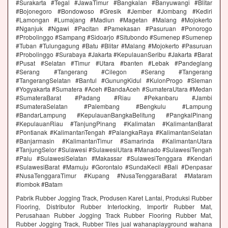
#Surakarta #Tegal #JawaTimur #Bangkalan #Banyuwangi #Blitar
#Bojonegoro #Bondowoso #Gresik #Jember #Jombang #Kediri
#Lamongan #Lumajang #Madiun #Magetan #Malang #Mojokerto
#Nganjuk #Ngawi #Pacitan #Pamekasan #Pasuruan #Ponorogo
#Probolinggo #Sampang #Sidoarjo #Situbondo #Sumenep #Sumenep
#Tuban #Tulungagung #Batu #Blitar #Malang #Mojokerto #Pasuruan
#Probolinggo #Surabaya #Jakarta #KepulauanSeribu #Jakarta #Barat
#Pusat #Selatan #Timur #Utara #banten #Lebak #Pandeglang
#Serang #Tangerang #Cilegon #Serang #Tangerang
#TangerangSelatan #Bantul #GunungKidul #KulonProgo #Sleman
#Yogyakarta #Sumatera #Aceh #BandaAceh #SumateraUtara #Medan
#SumateraBarat #Padang #Riau #Pekanbaru #Jambi
#SumateraSelatan #Palembang #Bengkulu #Lampung
#BandarLampung #KepulauanBangkaBelitung #PangkalPinang
#KepulauanRiau #TanjungPinang #Kalimatan #KalimantanBarat
#Pontianak #KalimantanTengah #PalangkaRaya #KalimantanSelatan
#Banjarmasin #KalimantanTimur #Samarinda #KalimantanUtara
#TanjungSelor #Sulawesi #SulawesiUtara #Manado #SulawesiTengah
#Palu #SulawesiSelatan #Makassar #SulawesiTenggara #Kendari
#SulawesiBarat #Mamuju #Gorontalo #SundaKecil #Bali #Denpasar
#NusaTenggaraTimur #Kupang #NusaTenggaraBarat #Mataram
#lombok #Batam
Pabrik Rubber Jogging Track, Produsen Karet Lantai, Produksi Rubber
Flooring, Distributor Rubber Interlocking, Importir Rubber Mat,
Perusahaan Rubber Jogging Track Rubber Flooring Rubber Mat,
Rubber Jogging Track, Rubber Tiles jual wahanaplayground wahana