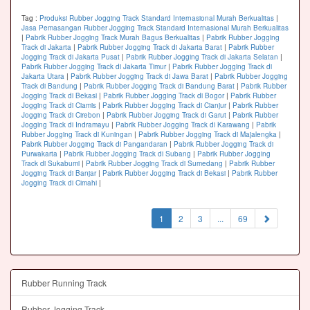
Tag :
Produksi Rubber Jogging Track Standard Internasional Murah Berkualitas
|
Jasa Pemasangan Rubber Jogging Track Standard Internasional Murah Berkualitas
|
Pabrik Rubber Jogging Track Murah Bagus Berkualitas
|
Pabrik Rubber Jogging
Track di Jakarta
|
Pabrik Rubber Jogging Track di Jakarta Barat
|
Pabrik Rubber
Jogging Track di Jakarta Pusat
|
Pabrik Rubber Jogging Track di Jakarta Selatan
|
Pabrik Rubber Jogging Track di Jakarta Timur
|
Pabrik Rubber Jogging Track di
Jakarta Utara
|
Pabrik Rubber Jogging Track di Jawa Barat
|
Pabrik Rubber Jogging
Track di Bandung
|
Pabrik Rubber Jogging Track di Bandung Barat
|
Pabrik Rubber
Jogging Track di Bekasi
|
Pabrik Rubber Jogging Track di Bogor
|
Pabrik Rubber
Jogging Track di Ciamis
|
Pabrik Rubber Jogging Track di Cianjur
|
Pabrik Rubber
Jogging Track di Cirebon
|
Pabrik Rubber Jogging Track di Garut
|
Pabrik Rubber
Jogging Track di Indramayu
|
Pabrik Rubber Jogging Track di Karawang
|
Pabrik
Rubber Jogging Track di Kuningan
|
Pabrik Rubber Jogging Track di Majalengka
|
Pabrik Rubber Jogging Track di Pangandaran
|
Pabrik Rubber Jogging Track di
Purwakarta
|
Pabrik Rubber Jogging Track di Subang
|
Pabrik Rubber Jogging
Track di Sukabumi
|
Pabrik Rubber Jogging Track di Sumedang
|
Pabrik Rubber
Jogging Track di Banjar
|
Pabrik Rubber Jogging Track di Bekasi
|
Pabrik Rubber
Jogging Track di Cimahi
|
(current)
1
2
3
...
69
Rubber Running Track
Rubber Jogging Track