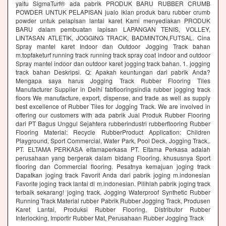
yaitu SigmaTurf® ada pabrik PRODUK BARU RUBBER CRUMB
POWDER UNTUK PELAPISAN jualo iklan produk baru rubber crumb
powder untuk pelapisan lantai karet Kami menyediakan PRODUK
BARU dalam pembuatan lapisan LAPANGAN TENIS, VOLLEY,
LINTASAN ATLETIK, JOGGING TRACK, BADMINTON,FUTSAL. Cina
Spray mantel karet Indoor dan Outdoor Jogging Track bahan
m.topfaketurf running track running track spray coat indoor and outdoor
Spray mantel indoor dan outdoor karet jogging track bahan. 1. jogging
track bahan Deskripsi. Q: Apakah keuntungan dari pabrik Anda?
Mengapa saya harus Jogging Track Rubber Flooring Tiles
Manufacturer Supplier in Delhi fabflooringsindia rubber jogging track
floors We manufacture, export, dispense, and trade as well as supply
best excellence of Rubber Tiles for Jogging Track. We are involved in
offering our customers with ada pabrik Jual Produk Rubber Flooring
dari PT Bagus Unggul Sejahtera rubberindustri rubberflooring Rubber
Flooring Material: Recycle RubberProduct Application: Children
Playground, Sport Commercial, Water Park, Pool Deck, Jogging Track,.
PT. ELTAMA PERKASA eltamaperkasa PT. Eltama Perkasa adalah
perusahaan yang bergerak dalam bidang Flooring, khususnya Sport
flooring dan Commercial flooring. Pesatnya kemajuan joging track
Dapatkan joging track Favorit Anda dari pabrik joging m.indonesian
Favorite joging track lantai di m.indonesian. Pilihlah pabrik joging track
terbaik sekarang! joging track. Jogging Waterproof Synthetic Rubber
Running Track Material rubber Pabrik Rubber Jogging Track, Produsen
Karet Lantai, Produksi Rubber Flooring, Distributor Rubber
Interlocking, Importir Rubber Mat, Perusahaan Rubber Jogging Track