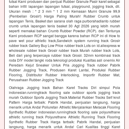
futsal Kami produsen dan penjual Rubber Granule Pasir karet sebagai
bahan infill lapangan lapangan futsal, playground, jogging track, dll.
Ukuran mesh : * 2 3 mm * 1 2 mm Kemasan Murni Granule 99,9
(Pembelian Grosir!) Harga Paling Murah! Rubber Crumb untuk
lapangan Tenis, Basket dan sarana olah raga purborahadianto rubber
crumb untuk lapangan tenis basket 30 Agt 2026 yang lebih murah
seperti memakai bahan Crumb Rubber Powder (RCP). dan Tentunya
Kami produsen RCP sangat bangga karena bahan RCP ini di How to
pave wet pour athletic track,Sandwich system running track Grosir
rubber track Gallery Buy Low Price rubber track Lots on id.aliexpress w
wholesale rubber track Grosir rubber track Murah rubber track Lots,
Beli dari yang terpercaya rubber track Grosir. 32mm kombinasi track
roda DIY model tangki roda teknologi produksi Kualitas asli onemix Air
Peredam Kejut Sneaker Untuk Pria Jogging Track rubber Pabrik
Rubber Jogging Track, Produsen Karet Lantai, Produksi Rubber
Flooring, Distributor Rubber Interlocking, Importir Rubber Mat,
Perusahaan Rubber Jogging Track
Olahraga Jogging track Bahan Karet Tracks Diri simpul Pola
indonesian.runningtrack flooring sale outdoor sports jogging track
murah Outdoor Sports Jogging Track Material Rubber Tracks Self knot
Pattern Harga terbaik: Pabrik Handal, penjualan langsung, harga
menarik untuk Anda! Poliuretan Athletic Menjalankan Melacak Flooring
Synthetic Rubber indonesian.runningtrack flooring sale polyurethane
athletic running track Polyurethane Athletic Running Track Flooring
Synthetic Rubber Track Harga terbaik: Pabrik Handal, penjualan
langsung, harga menarik untuk Anda! Cari Kualitas tinggi Karet