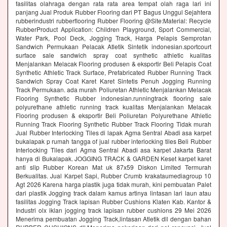
fasilitas olahraga dengan rata rata area tempat olah raga lari ini
panjang Jual Produk Rubber Flooring dari PT Bagus Unggul Sejahtera
rubberindustri rubberflooring Rubber Flooring @Site:Material: Recycle
RubberProduct Application: Children Playground, Sport Commercial,
Water Park, Pool Deck, Jogging Track, Harga Pelapis Semprotan
Sandwich Permukaan Pelacak Atletik Sintetik indonesian.sportcourt
surface sale sandwich spray coat synthetic athletic kualitas
Menjalankan Melacak Flooring produsen & eksportir Beli Pelapis Coat
Synthetic Athletic Track Surface, Prefabricated Rubber Running Track
Sandwich Spray Coat Karet Karet Sintetis Penuh Jogging Running
Track Permukaan. ada murah Poliuretan Athletic Menjalankan Melacak
Flooring Synthetic Rubber indonesian.runningtrack flooring sale
polyurethane athletic running track kualitas Menjalankan Melacak
Flooring produsen & eksportir Beli Poliuretan Polyurethane Athletic
Running Track Flooring Synthetic Rubber Track Flooring Tidak murah
Jual Rubber Interlocking Tiles di lapak Agma Sentral Abadi asa karpet
bukalapak p rumah tangga of jual rubber interlocking tiles Beli Rubber
Interlocking Tiles dari Agma Sentral Abadi asa karpet Jakarta Barat
hanya di Bukalapak. JOGGING TRACK & GARDEN Keset karpet karet
anti slip Rubber Korean Mat uk 87x59 Diskon Limited Termurah
Berkualitas. Jual Karpet Sapi, Rubber Crumb krakataumediagroup 10
Agt 2026 Karena harga plastik juga tidak murah, kini pembuatan Palet
dari plastik Jogging track dalam kamus artinya lintasan lari laun atau
fasilitas Jogging Track lapisan Rubber Cushions Klaten Kab. Kantor &
Industri olx iklan jogging track lapisan rubber cushions 29 Mei 2026
Menerima pembuatan Jogging Track,lintasan Atletik dll dengan bahan