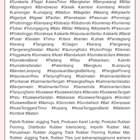
#Surakarta #Tegal #JawaTimur #Bangkalan #Banyuwangi #Blitar
#Bojonegoro #Bondowoso #Gresik #Jember #Jombang #Kediri
#Lamongan #Lumajang #Madiun #Magetan #Malang #Mojokerto
#Nganjuk #Ngawi #Pacitan #Pamekasan #Pasuruan #Ponorogo
#Probolinggo #Sampang #Sidoarjo #Situbondo #Sumenep #Sumenep
#Tuban #Tulungagung #Batu #Blitar #Malang #Mojokerto #Pasuruan
#Probolinggo #Surabaya #Jakarta #KepulauanSeribu #Jakarta #Barat
#Pusat #Selatan #Timur #Utara #banten #Lebak #Pandeglang
#Serang #Tangerang #Cilegon #Serang #Tangerang
#TangerangSelatan #Bantul #GunungKidul #KulonProgo #Sleman
#Yogyakarta #Sumatera #Aceh #BandaAceh #SumateraUtara #Medan
#SumateraBarat #Padang #Riau #Pekanbaru #Jambi
#SumateraSelatan #Palembang #Bengkulu #Lampung
#BandarLampung #KepulauanBangkaBelitung #PangkalPinang
#KepulauanRiau #TanjungPinang #Kalimatan #KalimantanBarat
#Pontianak #KalimantanTengah #PalangkaRaya #KalimantanSelatan
#Banjarmasin #KalimantanTimur #Samarinda #KalimantanUtara
#TanjungSelor #Sulawesi #SulawesiUtara #Manado #SulawesiTengah
#Palu #SulawesiSelatan #Makassar #SulawesiTenggara #Kendari
#SulawesiBarat #Mamuju #Gorontalo #SundaKecil #Bali #Denpasar
#NusaTenggaraTimur #Kupang #NusaTenggaraBarat #Mataram
#lombok #Batam
Pabrik Rubber Jogging Track, Produsen Karet Lantai, Produksi Rubber
Flooring, Distributor Rubber Interlocking, Importir Rubber Mat,
Perusahaan Rubber Jogging Track Rubber Flooring Rubber Mat,
Rubber Jogging Track, Rubber Tiles jual wahanaplayground wahana