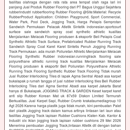
fasilitas olahraga dengan rata rata area tempat olah raga lari ini
panjang Jual Produk Rubber Flooring dari PT Bagus Unggul Sejahtera
rubberindustri rubberflooring Rubber Flooring @Site:Material: Recycle
RubberProduct Application: Children Playground, Sport Commercial,
Water Park, Pool Deck, Jogging Track, Harga Pelapis Semprotan
Sandwich Permukaan Pelacak Atletik Sintetik indonesian.sportcourt
surface sale sandwich spray coat synthetic athletic kualitas
Menjalankan Melacak Flooring produsen & eksportir Beli Pelapis Coat
Synthetic Athletic Track Surface, Prefabricated Rubber Running Track
Sandwich Spray Coat Karet Karet Sintetis Penuh Jogging Running
Track Permukaan. ada murah Poliuretan Athletic Menjalankan Melacak
Flooring Synthetic Rubber indonesian.runningtrack flooring sale
polyurethane athletic running track kualitas Menjalankan Melacak
Flooring produsen & eksportir Beli Poliuretan Polyurethane Athletic
Running Track Flooring Synthetic Rubber Track Flooring Tidak murah
Jual Rubber Interlocking Tiles di lapak Agma Sentral Abadi asa karpet
bukalapak p rumah tangga of jual rubber interlocking tiles Beli Rubber
Interlocking Tiles dari Agma Sentral Abadi asa karpet Jakarta Barat
hanya di Bukalapak. JOGGING TRACK & GARDEN Keset karpet karet
anti slip Rubber Korean Mat uk 87x59 Diskon Limited Termurah
Berkualitas. Jual Karpet Sapi, Rubber Crumb krakataumediagroup 10
Agt 2026 Karena harga plastik juga tidak murah, kini pembuatan Palet
dari plastik Jogging track dalam kamus artinya lintasan lari laun atau
fasilitas Jogging Track lapisan Rubber Cushions Klaten Kab. Kantor &
Industri olx iklan jogging track lapisan rubber cushions 29 Mei 2026
Menerima pembuatan Jogging Track,lintasan Atletik dll dengan bahan