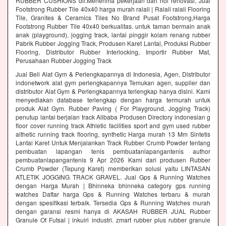
RUBBER CUSHIONS dll.Menerima pekerjaan dari nol renovasi, Jual
Footstrong Rubber Tile 40x40 harga murah ralali | Ralali ralali Flooring
Tile, Granites & Ceramics Tiles No Brand Pusat Footstrong,Harga
Footstrong Rubber Tile 40x40 berkualitas. untuk taman bermain anak
anak (playground), jogging track, lantai pinggir kolam renang rubber
Pabrik Rubber Jogging Track, Produsen Karet Lantai, Produksi Rubber
Flooring, Distributor Rubber Interlocking, Importir Rubber Mat,
Perusahaan Rubber Jogging Track
Jual Beli Alat Gym & Perlengkapannya di Indonesia, Agen, Distributor
indonetwork alat gym perlengkapannya Temukan agen, supplier dan
distributor Alat Gym & Perlengkapannya terlengkap hanya disini. Kami
menyediakan database terlengkap dengan harga termurah untuk
produk Alat Gym. Rubber Paving ( For Playground, Jogging Track)
penutup lantai berjalan track Alibaba Produsen Directory indonesian g
floor cover running track Athletic facilities sport and gym used rubber
althetic running track flooring, synthetic Harga murah 13 Mm Sintetis
Lantai Karet Untuk Menjalankan Track Rubber Crumb Powder tentang
pembuatan lapangan tenis pembuatanlapangantenis author
pembuatanlapangantenis 9 Apr 2026 Kami dari produsen Rubber
Crumb Powder (Tepung Karet) memberikan solusi yaitu LINTASAN
ATLETIK JOGGING TRACK GRAVEL. Jual Gps & Running Watches
dengan Harga Murah | Bhinneka bhinneka category gps running
watches Daftar harga Gps & Running Watches terbaru & murah
dengan spesifikasi terbaik. Tersedia Gps & Running Watches murah
dengan garansi resmi hanya di AKASAH RUBBER JUAL Rubber
Granule Of Futsal | inkuiri industri. zmart rubber plus rubber granule