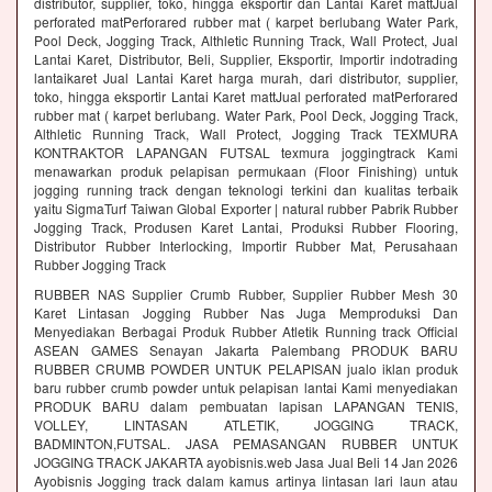
distributor, supplier, toko, hingga eksportir dan Lantai Karet mattJual
perforated matPerforared rubber mat ( karpet berlubang Water Park,
Pool Deck, Jogging Track, Althletic Running Track, Wall Protect, Jual
Lantai Karet, Distributor, Beli, Supplier, Eksportir, Importir indotrading
lantaikaret Jual Lantai Karet harga murah, dari distributor, supplier,
toko, hingga eksportir Lantai Karet mattJual perforated matPerforared
rubber mat ( karpet berlubang. Water Park, Pool Deck, Jogging Track,
Althletic Running Track, Wall Protect, Jogging Track TEXMURA
KONTRAKTOR LAPANGAN FUTSAL texmura joggingtrack Kami
menawarkan produk pelapisan permukaan (Floor Finishing) untuk
jogging running track dengan teknologi terkini dan kualitas terbaik
yaitu SigmaTurf Taiwan Global Exporter | natural rubber Pabrik Rubber
Jogging Track, Produsen Karet Lantai, Produksi Rubber Flooring,
Distributor Rubber Interlocking, Importir Rubber Mat, Perusahaan
Rubber Jogging Track
RUBBER NAS Supplier Crumb Rubber, Supplier Rubber Mesh 30
Karet Lintasan Jogging Rubber Nas Juga Memproduksi Dan
Menyediakan Berbagai Produk Rubber Atletik Running track Official
ASEAN GAMES Senayan Jakarta Palembang PRODUK BARU
RUBBER CRUMB POWDER UNTUK PELAPISAN jualo iklan produk
baru rubber crumb powder untuk pelapisan lantai Kami menyediakan
PRODUK BARU dalam pembuatan lapisan LAPANGAN TENIS,
VOLLEY, LINTASAN ATLETIK, JOGGING TRACK,
BADMINTON,FUTSAL. JASA PEMASANGAN RUBBER UNTUK
JOGGING TRACK JAKARTA ayobisnis.web Jasa Jual Beli 14 Jan 2026
Ayobisnis Jogging track dalam kamus artinya lintasan lari laun atau