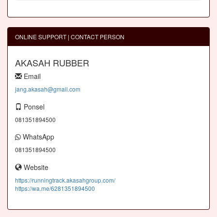
ONLINE SUPPORT | CONTACT PERSON
AKASAH RUBBER
Email
jang.akasah@gmail.com
Ponsel
081351894500
WhatsApp
081351894500
Website
https://runningtrack.akasahgroup.com/
https://wa.me/6281351894500