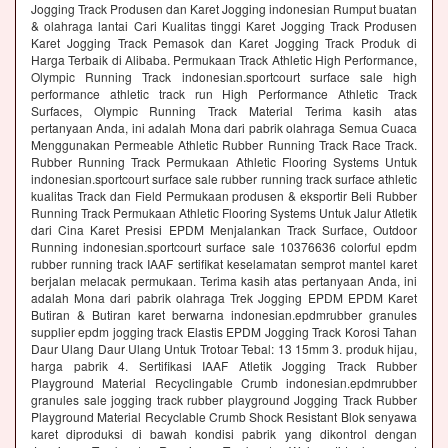
Jogging Track Produsen dan Karet Jogging indonesian Rumput buatan
& olahraga lantai Cari Kualitas tinggi Karet Jogging Track Produsen
Karet Jogging Track Pemasok dan Karet Jogging Track Produk di
Harga Terbaik di Alibaba. Permukaan Track Athletic High Performance,
Olympic Running Track indonesian.sportcourt surface sale high
performance athletic track run High Performance Athletic Track
Surfaces, Olympic Running Track Material Terima kasih atas
pertanyaan Anda, ini adalah Mona dari pabrik olahraga Semua Cuaca
Menggunakan Permeable Athletic Rubber Running Track Race Track.
Rubber Running Track Permukaan Athletic Flooring Systems Untuk
indonesian.sportcourt surface sale rubber running track surface athletic
kualitas Track dan Field Permukaan produsen & eksportir Beli Rubber
Running Track Permukaan Athletic Flooring Systems Untuk Jalur Atletik
dari Cina Karet Presisi EPDM Menjalankan Track Surface, Outdoor
Running indonesian.sportcourt surface sale 10376636 colorful epdm
rubber running track IAAF sertifikat keselamatan semprot mantel karet
berjalan melacak permukaan. Terima kasih atas pertanyaan Anda, ini
adalah Mona dari pabrik olahraga Trek Jogging EPDM EPDM Karet
Butiran & Butiran karet berwarna indonesian.epdmrubber granules
supplier epdm jogging track Elastis EPDM Jogging Track Korosi Tahan
Daur Ulang Daur Ulang Untuk Trotoar Tebal: 13 15mm 3. produk hijau,
harga pabrik 4. Sertifikasi IAAF Atletik Jogging Track Rubber
Playground Material Recyclingable Crumb indonesian.epdmrubber
granules sale jogging track rubber playground Jogging Track Rubber
Playground Material Recyclable Crumb Shock Resistant Blok senyawa
karet diproduksi di bawah kondisi pabrik yang dikontrol dengan