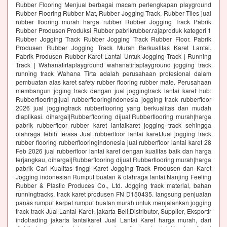
Rubber Flooring Menjual berbagai macam perlengkapan playground
Rubber Flooring Rubber Mat, Rubber Jogging Track, Rubber Tiles jual
rubber flooring murah harga rubber Rubber Jogging Track Pabrik
Rubber Produsen Produksi Rubber pabrikrubber.rajaproduk kategori 1
Rubber Jogging Track Rubber Jogging Track Rubber Floor. Pabrik
Produsen Rubber Jogging Track Murah Berkualitas Karet Lantai.
Pabrik Produsen Rubber Karet Lantai Untuk Jogging Track | Running
Track | Wahanatirtaplayground wahanatirtaplayground jogging track
running track Wahana Tirta adalah perusahaan profesional dalam
pembuatan alas karet safety rubber flooring rubber mate. Perusahaan
membangun joging track dengan jual joggingtrack lantai karet hub:
Rubberflooring|jual rubberflooringindonesia jogging track rubberfloor
2026 jual joggingtrack rubberflooring yang berkualitas dan mudah
diaplikasi. dihargai|Rubberflooring dijual|Rubberflooring murah|harga
pabrik rubberfloor rubber karet lantaikaret jogging track sehingga
olahraga lebih terasa Jual rubberfloor lantai karetJual jogging track
rubber flooring rubberflooringindonesia jual rubberfloor lantai karet 28
Feb 2026 jual rubberfloor lantai karet dengan kualitas baik dan harga
terjangkau, dihargai|Rubberflooring dijual|Rubberflooring murah|harga
pabrik Cari Kualitas tinggi Karet Jogging Track Produsen dan Karet
Jogging indonesian Rumput buatan & olahraga lantai Nanjing Feeling
Rubber & Plastic Produces Co., Ltd. Jogging track material, bahan
runningtracks, track karet produsen FN D150435. langsung penjualan
panas rumput karpet rumput buatan murah untuk menjalankan jogging
track track Jual Lantai Karet, jakarta Beli,Distributor, Supplier, Eksportir
indotrading jakarta lantaikaret Jual Lantai Karet harga murah, dari