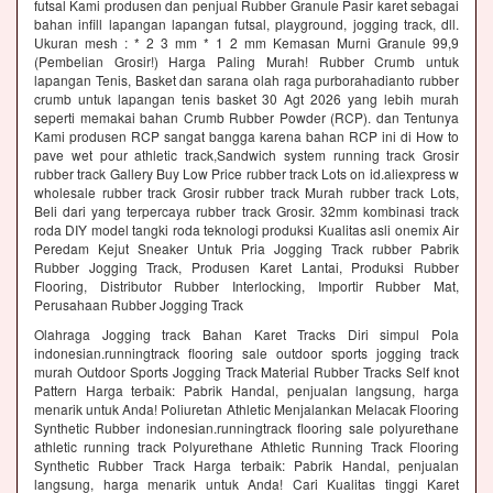
futsal Kami produsen dan penjual Rubber Granule Pasir karet sebagai
bahan infill lapangan lapangan futsal, playground, jogging track, dll.
Ukuran mesh : * 2 3 mm * 1 2 mm Kemasan Murni Granule 99,9
(Pembelian Grosir!) Harga Paling Murah! Rubber Crumb untuk
lapangan Tenis, Basket dan sarana olah raga purborahadianto rubber
crumb untuk lapangan tenis basket 30 Agt 2026 yang lebih murah
seperti memakai bahan Crumb Rubber Powder (RCP). dan Tentunya
Kami produsen RCP sangat bangga karena bahan RCP ini di How to
pave wet pour athletic track,Sandwich system running track Grosir
rubber track Gallery Buy Low Price rubber track Lots on id.aliexpress w
wholesale rubber track Grosir rubber track Murah rubber track Lots,
Beli dari yang terpercaya rubber track Grosir. 32mm kombinasi track
roda DIY model tangki roda teknologi produksi Kualitas asli onemix Air
Peredam Kejut Sneaker Untuk Pria Jogging Track rubber Pabrik
Rubber Jogging Track, Produsen Karet Lantai, Produksi Rubber
Flooring, Distributor Rubber Interlocking, Importir Rubber Mat,
Perusahaan Rubber Jogging Track
Olahraga Jogging track Bahan Karet Tracks Diri simpul Pola
indonesian.runningtrack flooring sale outdoor sports jogging track
murah Outdoor Sports Jogging Track Material Rubber Tracks Self knot
Pattern Harga terbaik: Pabrik Handal, penjualan langsung, harga
menarik untuk Anda! Poliuretan Athletic Menjalankan Melacak Flooring
Synthetic Rubber indonesian.runningtrack flooring sale polyurethane
athletic running track Polyurethane Athletic Running Track Flooring
Synthetic Rubber Track Harga terbaik: Pabrik Handal, penjualan
langsung, harga menarik untuk Anda! Cari Kualitas tinggi Karet