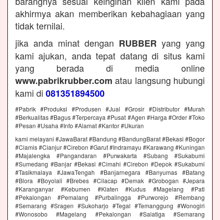
barangnya sesuai keinginan klien kami pada
akhirmya akan memberikan kebahagiaan yang
tidak ternilai.
jika anda minat dengan
yang yang
RUBBER
kami ajukan, anda tepat datang di situs kami
yang berada di media online
atau langsung hubungi
www.pabrikrubber.com
kami di
081351894500
#Pabrik #Produksi #Produsen #Jual #Grosir #Distributor #Murah
#Berkualitas #Bagus #Terpercaya #Pusat #Agen #Harga #Order #Toko
#Pesan #Usaha #Info #Alamat #Kantor #Ukuran
kami melayani #JawaBarat #Bandung #BandungBarat #Bekasi #Bogor
#Ciamis #Cianjur #Cirebon #Garut #Indramayu #Karawang #Kuningan
#Majalengka #Pangandaran #Purwakarta #Subang #Sukabumi
#Sumedang #Banjar #Bekasi #Cimahi #Cirebon #Depok #Sukabumi
#Tasikmalaya #JawaTengah #Banjarnegara #Banyumas #Batang
#Blora #Boyolali #Brebes #Cilacap #Demak #Grobogan #Jepara
#Karanganyar #Kebumen #Klaten #Kudus #Magelang #Pati
#Pekalongan #Pemalang #Purbalingga #Purworejo #Rembang
#Semarang #Sragen #Sukoharjo #Tegal #Temanggung #Wonogiri
#Wonosobo #Magelang #Pekalongan #Salatiga #Semarang