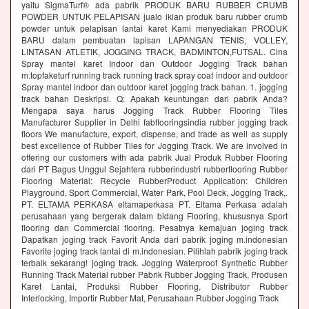
yaitu SigmaTurf® ada pabrik PRODUK BARU RUBBER CRUMB
POWDER UNTUK PELAPISAN jualo iklan produk baru rubber crumb
powder untuk pelapisan lantai karet Kami menyediakan PRODUK
BARU dalam pembuatan lapisan LAPANGAN TENIS, VOLLEY,
LINTASAN ATLETIK, JOGGING TRACK, BADMINTON,FUTSAL. Cina
Spray mantel karet Indoor dan Outdoor Jogging Track bahan
m.topfaketurf running track running track spray coat indoor and outdoor
Spray mantel indoor dan outdoor karet jogging track bahan. 1. jogging
track bahan Deskripsi. Q: Apakah keuntungan dari pabrik Anda?
Mengapa saya harus Jogging Track Rubber Flooring Tiles
Manufacturer Supplier in Delhi fabflooringsindia rubber jogging track
floors We manufacture, export, dispense, and trade as well as supply
best excellence of Rubber Tiles for Jogging Track. We are involved in
offering our customers with ada pabrik Jual Produk Rubber Flooring
dari PT Bagus Unggul Sejahtera rubberindustri rubberflooring Rubber
Flooring Material: Recycle RubberProduct Application: Children
Playground, Sport Commercial, Water Park, Pool Deck, Jogging Track,.
PT. ELTAMA PERKASA eltamaperkasa PT. Eltama Perkasa adalah
perusahaan yang bergerak dalam bidang Flooring, khususnya Sport
flooring dan Commercial flooring. Pesatnya kemajuan joging track
Dapatkan joging track Favorit Anda dari pabrik joging m.indonesian
Favorite joging track lantai di m.indonesian. Pilihlah pabrik joging track
terbaik sekarang! joging track. Jogging Waterproof Synthetic Rubber
Running Track Material rubber Pabrik Rubber Jogging Track, Produsen
Karet Lantai, Produksi Rubber Flooring, Distributor Rubber
Interlocking, Importir Rubber Mat, Perusahaan Rubber Jogging Track