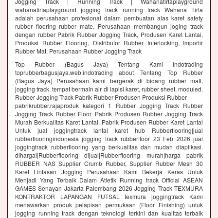
Jogging Track | Running Track | Wahanatirtaplayground
wahanatirtaplayground jogging track running track Wahana Tirta
adalah perusahaan profesional dalam pembuatan alas karet safety
rubber flooring rubber mate. Perusahaan membangun joging track
dengan rubber Pabrik Rubber Jogging Track, Produsen Karet Lantai,
Produksi Rubber Flooring, Distributor Rubber Interlocking, Importir
Rubber Mat, Perusahaan Rubber Jogging Track
Top Rubber (Bagus Jaya) Tentang Kami Indotrading
toprubberbagusjaya.web.indotrading about Tentang Top Rubber
(Bagus Jaya) Perusahaan kami bergerak di bidang rubber matt,
jogging track, tempat bermain air di lapisi karet, rubber sheet, moduled.
Rubber Jogging Track Pabrik Rubber Produsen Produksi Rubber
pabrikrubber.rajaproduk kategori 1 Rubber Jogging Track Rubber
Jogging Track Rubber Floor. Pabrik Produsen Rubber Jogging Track
Murah Berkualitas Karet Lantai. Pabrik Produsen Rubber Karet Lantai
Untuk jual joggingtrack lantai karet hub Rubberflooring|jual
rubberflooringindonesia jogging track rubberfloor 23 Feb 2026 jual
joggingtrack rubberflooring yang berkualitas dan mudah diaplikasi.
dihargai|Rubberflooring dijual|Rubberflooring murah|harga pabrik
RUBBER NAS Supplier Crumb Rubber, Supplier Rubber Mesh 30
Karet Lintasan Jogging Perusahaan Kami Bekerja Keras Untuk
Menjadi Yang Terbaik Dalam Atletik Running track Official ASEAN
GAMES Senayan Jakarta Palembang 2026 Jogging Track TEXMURA
KONTRAKTOR LAPANGAN FUTSAL texmura joggingtrack Kami
menawarkan produk pelapisan permukaan (Floor Finishing) untuk
jogging running track dengan teknologi terkini dan kualitas terbaik