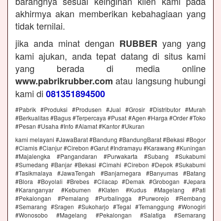
barangnya sesuai keinginan klien kami pada
akhirmya akan memberikan kebahagiaan yang
tidak ternilai.
jika anda minat dengan
yang yang
RUBBER
kami ajukan, anda tepat datang di situs kami
yang berada di media online
atau langsung hubungi
www.pabrikrubber.com
kami di
081351894500
#Pabrik #Produksi #Produsen #Jual #Grosir #Distributor #Murah
#Berkualitas #Bagus #Terpercaya #Pusat #Agen #Harga #Order #Toko
#Pesan #Usaha #Info #Alamat #Kantor #Ukuran
kami melayani #JawaBarat #Bandung #BandungBarat #Bekasi #Bogor
#Ciamis #Cianjur #Cirebon #Garut #Indramayu #Karawang #Kuningan
#Majalengka #Pangandaran #Purwakarta #Subang #Sukabumi
#Sumedang #Banjar #Bekasi #Cimahi #Cirebon #Depok #Sukabumi
#Tasikmalaya #JawaTengah #Banjarnegara #Banyumas #Batang
#Blora #Boyolali #Brebes #Cilacap #Demak #Grobogan #Jepara
#Karanganyar #Kebumen #Klaten #Kudus #Magelang #Pati
#Pekalongan #Pemalang #Purbalingga #Purworejo #Rembang
#Semarang #Sragen #Sukoharjo #Tegal #Temanggung #Wonogiri
#Wonosobo #Magelang #Pekalongan #Salatiga #Semarang