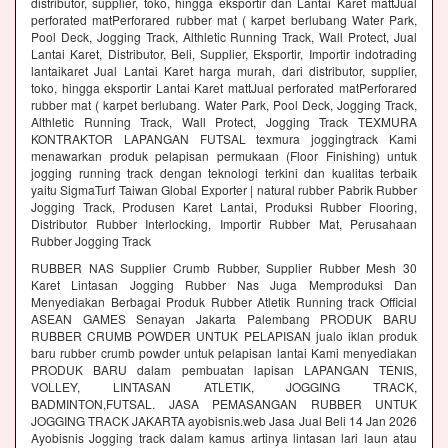
distributor, supplier, toko, hingga eksportir dan Lantai Karet mattJual
perforated matPerforared rubber mat ( karpet berlubang Water Park,
Pool Deck, Jogging Track, Althletic Running Track, Wall Protect, Jual
Lantai Karet, Distributor, Beli, Supplier, Eksportir, Importir indotrading
lantaikaret Jual Lantai Karet harga murah, dari distributor, supplier,
toko, hingga eksportir Lantai Karet mattJual perforated matPerforared
rubber mat ( karpet berlubang. Water Park, Pool Deck, Jogging Track,
Althletic Running Track, Wall Protect, Jogging Track TEXMURA
KONTRAKTOR LAPANGAN FUTSAL texmura joggingtrack Kami
menawarkan produk pelapisan permukaan (Floor Finishing) untuk
jogging running track dengan teknologi terkini dan kualitas terbaik
yaitu SigmaTurf Taiwan Global Exporter | natural rubber Pabrik Rubber
Jogging Track, Produsen Karet Lantai, Produksi Rubber Flooring,
Distributor Rubber Interlocking, Importir Rubber Mat, Perusahaan
Rubber Jogging Track
RUBBER NAS Supplier Crumb Rubber, Supplier Rubber Mesh 30
Karet Lintasan Jogging Rubber Nas Juga Memproduksi Dan
Menyediakan Berbagai Produk Rubber Atletik Running track Official
ASEAN GAMES Senayan Jakarta Palembang PRODUK BARU
RUBBER CRUMB POWDER UNTUK PELAPISAN jualo iklan produk
baru rubber crumb powder untuk pelapisan lantai Kami menyediakan
PRODUK BARU dalam pembuatan lapisan LAPANGAN TENIS,
VOLLEY, LINTASAN ATLETIK, JOGGING TRACK,
BADMINTON,FUTSAL. JASA PEMASANGAN RUBBER UNTUK
JOGGING TRACK JAKARTA ayobisnis.web Jasa Jual Beli 14 Jan 2026
Ayobisnis Jogging track dalam kamus artinya lintasan lari laun atau