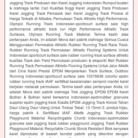
Jogging Track Produsen dan Karet Jogging indonesian Rumput buatan
& olahraga lantai Cari Kualitas tinggi Karet Jogging Track Produsen
Karet Jogging Track Pemasok dan Karet Jogging Track Produk di
Harga Terbaik di Alibaba. Permukaan Track Athletic High Performance,
Olympic Running Track indonesian.sportcourt surface sale high
performance athletic track run High Performance Athletic Track
Surfaces, Olympic Running Track Material Terima kasih atas
pertanyaan Anda, ini adalah Mona dari pabrik olahraga Semua Cuaca
Menggunakan Permeable Athletic Rubber Running Track Race Track.
Rubber Running Track Permukaan Athletic Flooring Systems Untuk
indonesian.sportcourt surface sale rubber running track surface athletic
kualitas Track dan Field Permukaan produsen & eksportir Beli Rubber
Running Track Permukaan Athletic Flooring Systems Untuk Jalur Atletik
dari Cina Karet Presisi EPDM Menjalankan Track Surface, Outdoor
Running indonesian.sportcourt surface sale 10376636 colorful epdm
rubber running track IAAF sertifikat keselamatan semprot mantel karet
berjalan melacak permukaan. Terima kasih atas pertanyaan Anda, ini
adalah Mona dari pabrik olahraga Trek Jogging EPDM EPDM Karet
Butiran & Butiran karet berwarna indonesian.epdmrubber granules
supplier epdm jogging track Elastis EPDM Jogging Track Korosi Tahan
Daur Ulang Daur Ulang Untuk Trotoar Tebal: 13 15mm 3. produk hijau,
harga pabrik 4. Sertifikasi IAAF Atletik Jogging Track Rubber
Playground Material Recyclingable Crumb indonesian.epdmrubber
granules sale jogging track rubber playground Jogging Track Rubber
Playground Material Recyclable Crumb Shock Resistant Blok senyawa
karet diproduksi di bawah kondisi pabrik yang dikontrol dengan