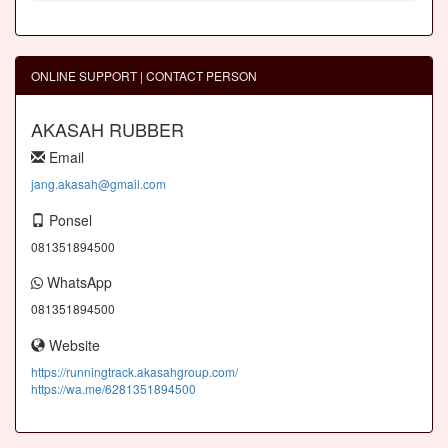
ONLINE SUPPORT | CONTACT PERSON
AKASAH RUBBER
Email
jang.akasah@gmail.com
Ponsel
081351894500
WhatsApp
081351894500
Website
https://runningtrack.akasahgroup.com/
https://wa.me/6281351894500