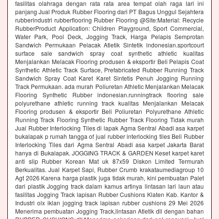
fasilitas olahraga dengan rata rata area tempat olah raga lari ini
panjang Jual Produk Rubber Flooring dari PT Bagus Unggul Sejahtera
rubberindustri rubberflooring Rubber Flooring @Site:Material: Recycle
RubberProduct Application: Children Playground, Sport Commercial,
Water Park, Pool Deck, Jogging Track, Harga Pelapis Semprotan
Sandwich Permukaan Pelacak Atletik Sintetik indonesian.sportcourt
surface sale sandwich spray coat synthetic athletic kualitas
Menjalankan Melacak Flooring produsen & eksportir Beli Pelapis Coat
Synthetic Athletic Track Surface, Prefabricated Rubber Running Track
Sandwich Spray Coat Karet Karet Sintetis Penuh Jogging Running
Track Permukaan. ada murah Poliuretan Athletic Menjalankan Melacak
Flooring Synthetic Rubber indonesian.runningtrack flooring sale
polyurethane athletic running track kualitas Menjalankan Melacak
Flooring produsen & eksportir Beli Poliuretan Polyurethane Athletic
Running Track Flooring Synthetic Rubber Track Flooring Tidak murah
Jual Rubber Interlocking Tiles di lapak Agma Sentral Abadi asa karpet
bukalapak p rumah tangga of jual rubber interlocking tiles Beli Rubber
Interlocking Tiles dari Agma Sentral Abadi asa karpet Jakarta Barat
hanya di Bukalapak. JOGGING TRACK & GARDEN Keset karpet karet
anti slip Rubber Korean Mat uk 87x59 Diskon Limited Termurah
Berkualitas. Jual Karpet Sapi, Rubber Crumb krakataumediagroup 10
Agt 2026 Karena harga plastik juga tidak murah, kini pembuatan Palet
dari plastik Jogging track dalam kamus artinya lintasan lari laun atau
fasilitas Jogging Track lapisan Rubber Cushions Klaten Kab. Kantor &
Industri olx iklan jogging track lapisan rubber cushions 29 Mei 2026
Menerima pembuatan Jogging Track,lintasan Atletik dll dengan bahan