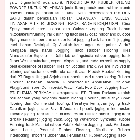
yaitu SigmaTurf® ada pabrik PRODUK BARU RUBBER CRUMB
POWDER UNTUK PELAPISAN jualo iklan produk baru rubber crumb
powder untuk pelapisan lantai karet Kami menyediakan PRODUK
BARU dalam pembuatan lapisan LAPANGAN TENIS, VOLLEY,
LINTASAN ATLETIK, JOGGING TRACK, BADMINTON,FUTSAL. Cina
Spray mantel karet Indoor dan Outdoor Jogging Track bahan
m.topfaketurf running track running track spray coat indoor and outdoor
Spray mantel indoor dan outdoor karet jogging track bahan. 1. jogging
track bahan Deskripsi. Q: Apakah keuntungan dari pabrik Anda?
Mengapa saya harus Jogging Track Rubber Flooring Tiles
Manufacturer Supplier in Delhi fabflooringsindia rubber jogging track
floors We manufacture, export, dispense, and trade as well as supply
best excellence of Rubber Tiles for Jogging Track. We are involved in
offering our customers with ada pabrik Jual Produk Rubber Flooring
dari PT Bagus Unggul Sejahtera rubberindustri rubberflooring Rubber
Flooring Material: Recycle RubberProduct Application: Children
Playground, Sport Commercial, Water Park, Pool Deck, Jogging Track,.
PT. ELTAMA PERKASA eltamaperkasa PT. Eltama Perkasa adalah
perusahaan yang bergerak dalam bidang Flooring, khususnya Sport
flooring dan Commercial flooring. Pesatnya kemajuan joging track
Dapatkan joging track Favorit Anda dari pabrik joging m.indonesian
Favorite joging track lantai di m.indonesian. Pilihlah pabrik joging track
terbaik sekarang! joging track. Jogging Waterproof Synthetic Rubber
Running Track Material rubber Pabrik Rubber Jogging Track, Produsen
Karet Lantai, Produksi Rubber Flooring, Distributor Rubber
Interlocking, Importir Rubber Mat, Perusahaan Rubber Jogging Track