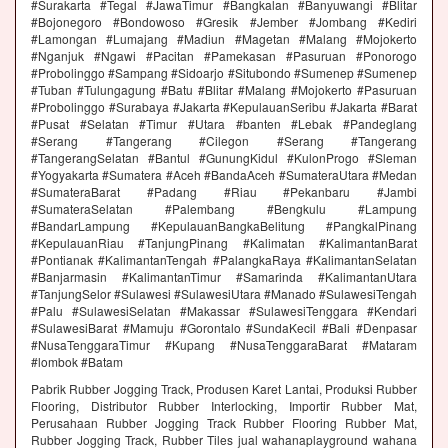
#Surakarta #Tegal #JawaTimur #Bangkalan #Banyuwangi #Blitar
#Bojonegoro #Bondowoso #Gresik #Jember #Jombang #Kediri
#Lamongan #Lumajang #Madiun #Magetan #Malang #Mojokerto
#Nganjuk #Ngawi #Pacitan #Pamekasan #Pasuruan #Ponorogo
#Probolinggo #Sampang #Sidoarjo #Situbondo #Sumenep #Sumenep
#Tuban #Tulungagung #Batu #Blitar #Malang #Mojokerto #Pasuruan
#Probolinggo #Surabaya #Jakarta #KepulauanSeribu #Jakarta #Barat
#Pusat #Selatan #Timur #Utara #banten #Lebak #Pandeglang
#Serang #Tangerang #Cilegon #Serang #Tangerang
#TangerangSelatan #Bantul #GunungKidul #KulonProgo #Sleman
#Yogyakarta #Sumatera #Aceh #BandaAceh #SumateraUtara #Medan
#SumateraBarat #Padang #Riau #Pekanbaru #Jambi
#SumateraSelatan #Palembang #Bengkulu #Lampung
#BandarLampung #KepulauanBangkaBelitung #PangkalPinang
#KepulauanRiau #TanjungPinang #Kalimatan #KalimantanBarat
#Pontianak #KalimantanTengah #PalangkaRaya #KalimantanSelatan
#Banjarmasin #KalimantanTimur #Samarinda #KalimantanUtara
#TanjungSelor #Sulawesi #SulawesiUtara #Manado #SulawesiTengah
#Palu #SulawesiSelatan #Makassar #SulawesiTenggara #Kendari
#SulawesiBarat #Mamuju #Gorontalo #SundaKecil #Bali #Denpasar
#NusaTenggaraTimur #Kupang #NusaTenggaraBarat #Mataram
#lombok #Batam
Pabrik Rubber Jogging Track, Produsen Karet Lantai, Produksi Rubber
Flooring, Distributor Rubber Interlocking, Importir Rubber Mat,
Perusahaan Rubber Jogging Track Rubber Flooring Rubber Mat,
Rubber Jogging Track, Rubber Tiles jual wahanaplayground wahana