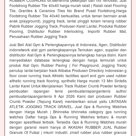
RUBBER CUSHIONS dll.Menerima pekerjaan dari nol renovasi, Jual
Footstrong Rubber Tile 40x40 harga murah ralali | Ralali ralali Flooring
Tile, Granites & Ceramics Tiles No Brand Pusat Footstrong,Harga
Footstrong Rubber Tile 40x40 berkualitas. untuk taman bermain anak
anak (playground), jogging track, lantai pinggir kolam renang rubber
Pabrik Rubber Jogging Track, Produsen Karet Lantai, Produksi Rubber
Flooring, Distributor Rubber Interlocking, Importir Rubber Mat,
Perusahaan Rubber Jogging Track
Jual Beli Alat Gym & Perlengkapannya di Indonesia, Agen, Distributor
indonetwork alat gym perlengkapannya Temukan agen, supplier dan
distributor Alat Gym & Perlengkapannya terlengkap hanya disini. Kami
menyediakan database terlengkap dengan harga termurah untuk
produk Alat Gym. Rubber Paving ( For Playground, Jogging Track)
penutup lantai berjalan track Alibaba Produsen Directory indonesian g
floor cover running track Athletic facilities sport and gym used rubber
althetic running track flooring, synthetic Harga murah 13 Mm Sintetis
Lantai Karet Untuk Menjalankan Track Rubber Crumb Powder tentang
pembuatan lapangan tenis pembuatanlapangantenis author
pembuatanlapangantenis 9 Apr 2026 Kami dari produsen Rubber
Crumb Powder (Tepung Karet) memberikan solusi yaitu LINTASAN
ATLETIK JOGGING TRACK GRAVEL. Jual Gps & Running Watches
dengan Harga Murah | Bhinneka bhinneka category gps running
watches Daftar harga Gps & Running Watches terbaru & murah
dengan spesifikasi terbaik. Tersedia Gps & Running Watches murah
dengan garansi resmi hanya di AKASAH RUBBER JUAL Rubber
Granule Of Futsal | inkuiri industri. zmart rubber plus rubber granule