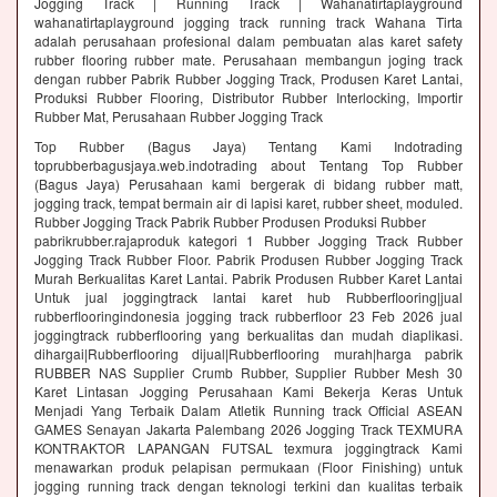
Jogging Track | Running Track | Wahanatirtaplayground
wahanatirtaplayground jogging track running track Wahana Tirta
adalah perusahaan profesional dalam pembuatan alas karet safety
rubber flooring rubber mate. Perusahaan membangun joging track
dengan rubber Pabrik Rubber Jogging Track, Produsen Karet Lantai,
Produksi Rubber Flooring, Distributor Rubber Interlocking, Importir
Rubber Mat, Perusahaan Rubber Jogging Track
Top Rubber (Bagus Jaya) Tentang Kami Indotrading
toprubberbagusjaya.web.indotrading about Tentang Top Rubber
(Bagus Jaya) Perusahaan kami bergerak di bidang rubber matt,
jogging track, tempat bermain air di lapisi karet, rubber sheet, moduled.
Rubber Jogging Track Pabrik Rubber Produsen Produksi Rubber
pabrikrubber.rajaproduk kategori 1 Rubber Jogging Track Rubber
Jogging Track Rubber Floor. Pabrik Produsen Rubber Jogging Track
Murah Berkualitas Karet Lantai. Pabrik Produsen Rubber Karet Lantai
Untuk jual joggingtrack lantai karet hub Rubberflooring|jual
rubberflooringindonesia jogging track rubberfloor 23 Feb 2026 jual
joggingtrack rubberflooring yang berkualitas dan mudah diaplikasi.
dihargai|Rubberflooring dijual|Rubberflooring murah|harga pabrik
RUBBER NAS Supplier Crumb Rubber, Supplier Rubber Mesh 30
Karet Lintasan Jogging Perusahaan Kami Bekerja Keras Untuk
Menjadi Yang Terbaik Dalam Atletik Running track Official ASEAN
GAMES Senayan Jakarta Palembang 2026 Jogging Track TEXMURA
KONTRAKTOR LAPANGAN FUTSAL texmura joggingtrack Kami
menawarkan produk pelapisan permukaan (Floor Finishing) untuk
jogging running track dengan teknologi terkini dan kualitas terbaik