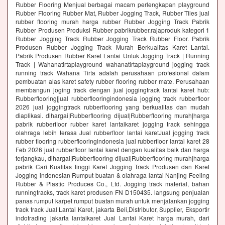
Rubber Flooring Menjual berbagai macam perlengkapan playground
Rubber Flooring Rubber Mat, Rubber Jogging Track, Rubber Tiles jual
rubber flooring murah harga rubber Rubber Jogging Track Pabrik
Rubber Produsen Produksi Rubber pabrikrubber.rajaproduk kategori 1
Rubber Jogging Track Rubber Jogging Track Rubber Floor. Pabrik
Produsen Rubber Jogging Track Murah Berkualitas Karet Lantai.
Pabrik Produsen Rubber Karet Lantai Untuk Jogging Track | Running
Track | Wahanatirtaplayground wahanatirtaplayground jogging track
running track Wahana Tirta adalah perusahaan profesional dalam
pembuatan alas karet safety rubber flooring rubber mate. Perusahaan
membangun joging track dengan jual joggingtrack lantai karet hub:
Rubberflooring|jual rubberflooringindonesia jogging track rubberfloor
2026 jual joggingtrack rubberflooring yang berkualitas dan mudah
diaplikasi. dihargai|Rubberflooring dijual|Rubberflooring murah|harga
pabrik rubberfloor rubber karet lantaikaret jogging track sehingga
olahraga lebih terasa Jual rubberfloor lantai karetJual jogging track
rubber flooring rubberflooringindonesia jual rubberfloor lantai karet 28
Feb 2026 jual rubberfloor lantai karet dengan kualitas baik dan harga
terjangkau, dihargai|Rubberflooring dijual|Rubberflooring murah|harga
pabrik Cari Kualitas tinggi Karet Jogging Track Produsen dan Karet
Jogging indonesian Rumput buatan & olahraga lantai Nanjing Feeling
Rubber & Plastic Produces Co., Ltd. Jogging track material, bahan
runningtracks, track karet produsen FN D150435. langsung penjualan
panas rumput karpet rumput buatan murah untuk menjalankan jogging
track track Jual Lantai Karet, jakarta Beli,Distributor, Supplier, Eksportir
indotrading jakarta lantaikaret Jual Lantai Karet harga murah, dari