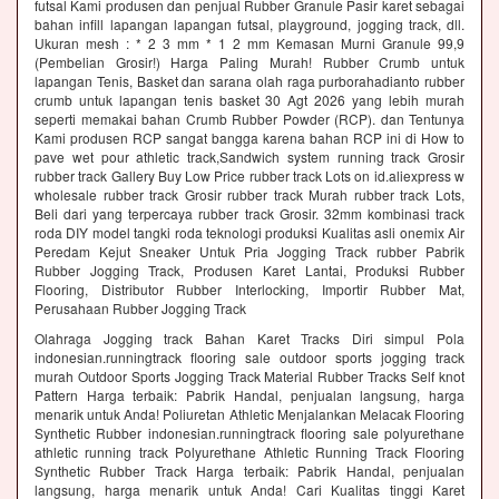
futsal Kami produsen dan penjual Rubber Granule Pasir karet sebagai
bahan infill lapangan lapangan futsal, playground, jogging track, dll.
Ukuran mesh : * 2 3 mm * 1 2 mm Kemasan Murni Granule 99,9
(Pembelian Grosir!) Harga Paling Murah! Rubber Crumb untuk
lapangan Tenis, Basket dan sarana olah raga purborahadianto rubber
crumb untuk lapangan tenis basket 30 Agt 2026 yang lebih murah
seperti memakai bahan Crumb Rubber Powder (RCP). dan Tentunya
Kami produsen RCP sangat bangga karena bahan RCP ini di How to
pave wet pour athletic track,Sandwich system running track Grosir
rubber track Gallery Buy Low Price rubber track Lots on id.aliexpress w
wholesale rubber track Grosir rubber track Murah rubber track Lots,
Beli dari yang terpercaya rubber track Grosir. 32mm kombinasi track
roda DIY model tangki roda teknologi produksi Kualitas asli onemix Air
Peredam Kejut Sneaker Untuk Pria Jogging Track rubber Pabrik
Rubber Jogging Track, Produsen Karet Lantai, Produksi Rubber
Flooring, Distributor Rubber Interlocking, Importir Rubber Mat,
Perusahaan Rubber Jogging Track
Olahraga Jogging track Bahan Karet Tracks Diri simpul Pola
indonesian.runningtrack flooring sale outdoor sports jogging track
murah Outdoor Sports Jogging Track Material Rubber Tracks Self knot
Pattern Harga terbaik: Pabrik Handal, penjualan langsung, harga
menarik untuk Anda! Poliuretan Athletic Menjalankan Melacak Flooring
Synthetic Rubber indonesian.runningtrack flooring sale polyurethane
athletic running track Polyurethane Athletic Running Track Flooring
Synthetic Rubber Track Harga terbaik: Pabrik Handal, penjualan
langsung, harga menarik untuk Anda! Cari Kualitas tinggi Karet