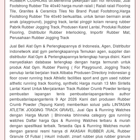
RUBBER CUSHIONS dll.Menerima pekerjaan dari nol renovasi, Jual
Footstrong Rubber Tile 40x40 harga murah ralali | Ralali ralali Flooring
Tile, Granites & Ceramics Tiles No Brand Pusat Footstrong,Harga
Footstrong Rubber Tile 40x40 berkualitas. untuk taman bermain anak
anak (playground), jogging track, lantai pinggir kolam renang rubber
Pabrik Rubber Jogging Track, Produsen Karet Lantai, Produksi Rubber
Flooring, Distributor Rubber Interlocking, Importir Rubber Mat,
Perusahaan Rubber Jogging Track
Jual Beli Alat Gym & Perlengkapannya di Indonesia, Agen, Distributor
indonetwork alat gym perlengkapannya Temukan agen, supplier dan
distributor Alat Gym & Perlengkapannya terlengkap hanya disini. Kami
menyediakan database terlengkap dengan harga termurah untuk
produk Alat Gym. Rubber Paving ( For Playground, Jogging Track)
penutup lantai berjalan track Alibaba Produsen Directory indonesian g
floor cover running track Athletic facilities sport and gym used rubber
althetic running track flooring, synthetic Harga murah 13 Mm Sintetis
Lantai Karet Untuk Menjalankan Track Rubber Crumb Powder tentang
pembuatan lapangan tenis pembuatanlapangantenis author
pembuatanlapangantenis 9 Apr 2026 Kami dari produsen Rubber
Crumb Powder (Tepung Karet) memberikan solusi yaitu LINTASAN
ATLETIK JOGGING TRACK GRAVEL. Jual Gps & Running Watches
dengan Harga Murah | Bhinneka bhinneka category gps running
watches Daftar harga Gps & Running Watches terbaru & murah
dengan spesifikasi terbaik. Tersedia Gps & Running Watches murah
dengan garansi resmi hanya di AKASAH RUBBER JUAL Rubber
Granule Of Futsal | inkuiri industri. zmart rubber plus rubber granule