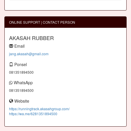
ONLINE SUPPORT | CONTACT PERSON
AKASAH RUBBER
Email
jang.akasah@gmail.com
Ponsel
081351894500
WhatsApp
081351894500
Website
https://runningtrack.akasahgroup.com/
https://wa.me/6281351894500