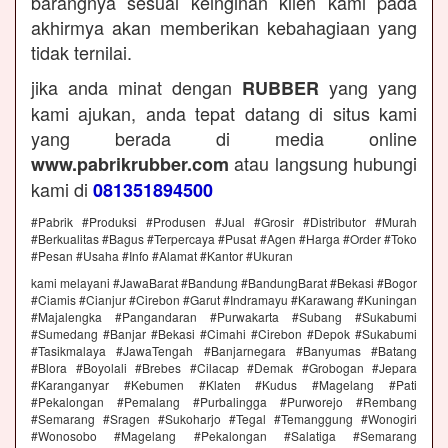
barangnya sesuai keinginan klien kami pada
akhirmya akan memberikan kebahagiaan yang
tidak ternilai.
jika anda minat dengan
yang yang
RUBBER
kami ajukan, anda tepat datang di situs kami
yang berada di media online
atau langsung hubungi
www.pabrikrubber.com
kami di
081351894500
#Pabrik #Produksi #Produsen #Jual #Grosir #Distributor #Murah
#Berkualitas #Bagus #Terpercaya #Pusat #Agen #Harga #Order #Toko
#Pesan #Usaha #Info #Alamat #Kantor #Ukuran
kami melayani #JawaBarat #Bandung #BandungBarat #Bekasi #Bogor
#Ciamis #Cianjur #Cirebon #Garut #Indramayu #Karawang #Kuningan
#Majalengka #Pangandaran #Purwakarta #Subang #Sukabumi
#Sumedang #Banjar #Bekasi #Cimahi #Cirebon #Depok #Sukabumi
#Tasikmalaya #JawaTengah #Banjarnegara #Banyumas #Batang
#Blora #Boyolali #Brebes #Cilacap #Demak #Grobogan #Jepara
#Karanganyar #Kebumen #Klaten #Kudus #Magelang #Pati
#Pekalongan #Pemalang #Purbalingga #Purworejo #Rembang
#Semarang #Sragen #Sukoharjo #Tegal #Temanggung #Wonogiri
#Wonosobo #Magelang #Pekalongan #Salatiga #Semarang