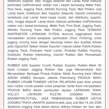
distributor, supplier, toko, hingga eksportir dan Lantai Karet mattJual
perforated matPerforared rubber mat ( karpet berlubang Water Park,
Pool Deck, Jogging Track, Althletic Running Track, Wall Protect, Jual
Lantai Karet, Distributor, Beli, Supplier, Eksportir, Importir indotrading
lantaikaret Jual Lantai Karet harga murah, dari distributor, supplier,
toko, hingga eksportir Lantai Karet mattJual perforated matPerforared
rubber mat ( karpet berlubang. Water Park, Pool Deck, Jogging Track,
Althletic Running Track, Wall Protect, Jogging Track TEXMURA
KONTRAKTOR LAPANGAN FUTSAL texmura joggingtrack Kami
menawarkan produk pelapisan permukaan (Floor Finishing) untuk
jogging running track dengan teknologi terkini dan kualitas terbaik
yaitu SigmaTurf Taiwan Global Exporter | natural rubber Pabrik Rubber
Jogging Track, Produsen Karet Lantai, Produksi Rubber Flooring,
Distributor Rubber Interlocking, Importir Rubber Mat, Perusahaan
Rubber Jogging Track
RUBBER NAS Supplier Crumb Rubber, Supplier Rubber Mesh 30
Karet Lintasan Jogging Rubber Nas Juga Memproduksi Dan
Menyediakan Berbagai Produk Rubber Atletik Running track Official
ASEAN GAMES Senayan Jakarta Palembang PRODUK BARU
RUBBER CRUMB POWDER UNTUK PELAPISAN jualo iklan produk
baru rubber crumb powder untuk pelapisan lantai Kami menyediakan
PRODUK BARU dalam pembuatan lapisan LAPANGAN TENIS,
VOLLEY, LINTASAN ATLETIK, JOGGING TRACK,
BADMINTON,FUTSAL. JASA PEMASANGAN RUBBER UNTUK
JOGGING TRACK JAKARTA ayobisnis.web Jasa Jual Beli 14 Jan 2026
Ayobisnis Jogging track dalam kamus artinya lintasan lari laun atau