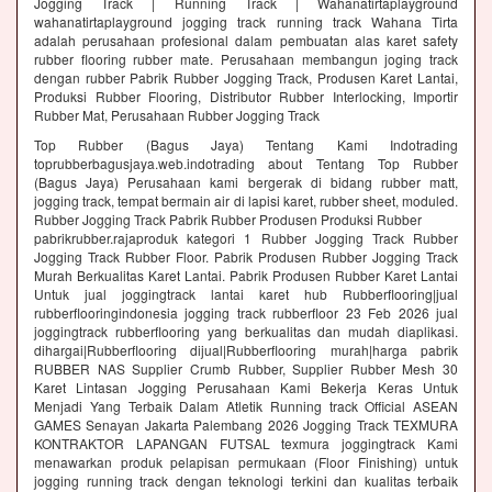
Jogging Track | Running Track | Wahanatirtaplayground
wahanatirtaplayground jogging track running track Wahana Tirta
adalah perusahaan profesional dalam pembuatan alas karet safety
rubber flooring rubber mate. Perusahaan membangun joging track
dengan rubber Pabrik Rubber Jogging Track, Produsen Karet Lantai,
Produksi Rubber Flooring, Distributor Rubber Interlocking, Importir
Rubber Mat, Perusahaan Rubber Jogging Track
Top Rubber (Bagus Jaya) Tentang Kami Indotrading
toprubberbagusjaya.web.indotrading about Tentang Top Rubber
(Bagus Jaya) Perusahaan kami bergerak di bidang rubber matt,
jogging track, tempat bermain air di lapisi karet, rubber sheet, moduled.
Rubber Jogging Track Pabrik Rubber Produsen Produksi Rubber
pabrikrubber.rajaproduk kategori 1 Rubber Jogging Track Rubber
Jogging Track Rubber Floor. Pabrik Produsen Rubber Jogging Track
Murah Berkualitas Karet Lantai. Pabrik Produsen Rubber Karet Lantai
Untuk jual joggingtrack lantai karet hub Rubberflooring|jual
rubberflooringindonesia jogging track rubberfloor 23 Feb 2026 jual
joggingtrack rubberflooring yang berkualitas dan mudah diaplikasi.
dihargai|Rubberflooring dijual|Rubberflooring murah|harga pabrik
RUBBER NAS Supplier Crumb Rubber, Supplier Rubber Mesh 30
Karet Lintasan Jogging Perusahaan Kami Bekerja Keras Untuk
Menjadi Yang Terbaik Dalam Atletik Running track Official ASEAN
GAMES Senayan Jakarta Palembang 2026 Jogging Track TEXMURA
KONTRAKTOR LAPANGAN FUTSAL texmura joggingtrack Kami
menawarkan produk pelapisan permukaan (Floor Finishing) untuk
jogging running track dengan teknologi terkini dan kualitas terbaik