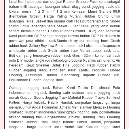
futsal Kami produsen dan penjual Rubber Granule Pasir karet sebagai
bahan infill lapangan lapangan futsal, playground, jogging track, dll.
Ukuran mesh : * 2 3 mm * 1 2 mm Kemasan Murni Granule 99,9
(Pembelian Grosir!) Harga Paling Murah! Rubber Crumb untuk
lapangan Tenis, Basket dan sarana olah raga purborahadianto rubber
crumb untuk lapangan tenis basket 30 Agt 2026 yang lebih murah
seperti memakai bahan Crumb Rubber Powder (RCP). dan Tentunya
Kami produsen RCP sangat bangga karena bahan RCP ini di How to
pave wet pour athletic track,Sandwich system running track Grosir
rubber track Gallery Buy Low Price rubber track Lots on id.aliexpress w
wholesale rubber track Grosir rubber track Murah rubber track Lots,
Beli dari yang terpercaya rubber track Grosir. 32mm kombinasi track
roda DIY model tangki roda teknologi produksi Kualitas asli onemix Air
Peredam Kejut Sneaker Untuk Pria Jogging Track rubber Pabrik
Rubber Jogging Track, Produsen Karet Lantai, Produksi Rubber
Flooring, Distributor Rubber Interlocking, Importir Rubber Mat,
Perusahaan Rubber Jogging Track
Olahraga Jogging track Bahan Karet Tracks Diri simpul Pola
indonesian.runningtrack flooring sale outdoor sports jogging track
murah Outdoor Sports Jogging Track Material Rubber Tracks Self knot
Pattern Harga terbaik: Pabrik Handal, penjualan langsung, harga
menarik untuk Anda! Poliuretan Athletic Menjalankan Melacak Flooring
Synthetic Rubber indonesian.runningtrack flooring sale polyurethane
athletic running track Polyurethane Athletic Running Track Flooring
Synthetic Rubber Track Harga terbaik: Pabrik Handal, penjualan
langsung, harga menarik untuk Anda! Cari Kualitas tinggi Karet