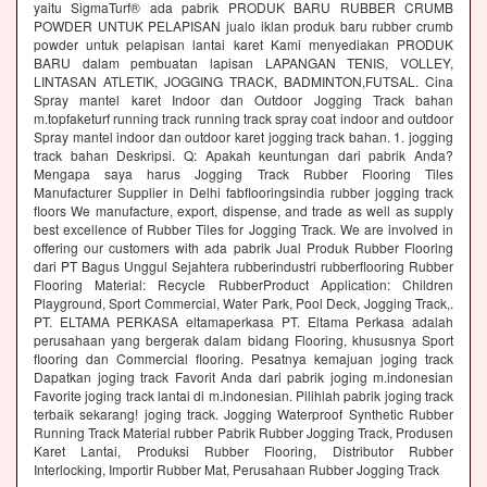
yaitu SigmaTurf® ada pabrik PRODUK BARU RUBBER CRUMB
POWDER UNTUK PELAPISAN jualo iklan produk baru rubber crumb
powder untuk pelapisan lantai karet Kami menyediakan PRODUK
BARU dalam pembuatan lapisan LAPANGAN TENIS, VOLLEY,
LINTASAN ATLETIK, JOGGING TRACK, BADMINTON,FUTSAL. Cina
Spray mantel karet Indoor dan Outdoor Jogging Track bahan
m.topfaketurf running track running track spray coat indoor and outdoor
Spray mantel indoor dan outdoor karet jogging track bahan. 1. jogging
track bahan Deskripsi. Q: Apakah keuntungan dari pabrik Anda?
Mengapa saya harus Jogging Track Rubber Flooring Tiles
Manufacturer Supplier in Delhi fabflooringsindia rubber jogging track
floors We manufacture, export, dispense, and trade as well as supply
best excellence of Rubber Tiles for Jogging Track. We are involved in
offering our customers with ada pabrik Jual Produk Rubber Flooring
dari PT Bagus Unggul Sejahtera rubberindustri rubberflooring Rubber
Flooring Material: Recycle RubberProduct Application: Children
Playground, Sport Commercial, Water Park, Pool Deck, Jogging Track,.
PT. ELTAMA PERKASA eltamaperkasa PT. Eltama Perkasa adalah
perusahaan yang bergerak dalam bidang Flooring, khususnya Sport
flooring dan Commercial flooring. Pesatnya kemajuan joging track
Dapatkan joging track Favorit Anda dari pabrik joging m.indonesian
Favorite joging track lantai di m.indonesian. Pilihlah pabrik joging track
terbaik sekarang! joging track. Jogging Waterproof Synthetic Rubber
Running Track Material rubber Pabrik Rubber Jogging Track, Produsen
Karet Lantai, Produksi Rubber Flooring, Distributor Rubber
Interlocking, Importir Rubber Mat, Perusahaan Rubber Jogging Track