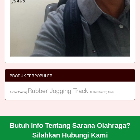
PRODUK TERPOPULER
Rubber Jogging Track
Rubber Flooring
Rubber Running Track
Butuh Info Tentang Sarana Olahraga?
BERANDA
Silahkan Hubungi Kami
PROFIL