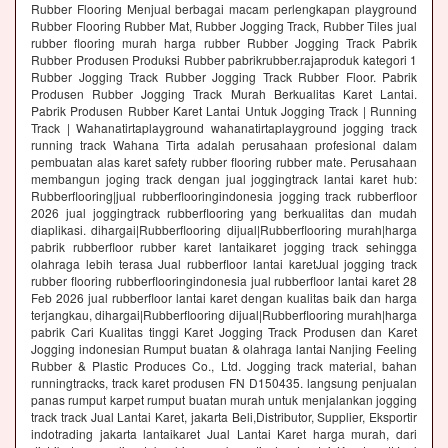
Rubber Flooring Menjual berbagai macam perlengkapan playground
Rubber Flooring Rubber Mat, Rubber Jogging Track, Rubber Tiles jual
rubber flooring murah harga rubber Rubber Jogging Track Pabrik
Rubber Produsen Produksi Rubber pabrikrubber.rajaproduk kategori 1
Rubber Jogging Track Rubber Jogging Track Rubber Floor. Pabrik
Produsen Rubber Jogging Track Murah Berkualitas Karet Lantai.
Pabrik Produsen Rubber Karet Lantai Untuk Jogging Track | Running
Track | Wahanatirtaplayground wahanatirtaplayground jogging track
running track Wahana Tirta adalah perusahaan profesional dalam
pembuatan alas karet safety rubber flooring rubber mate. Perusahaan
membangun joging track dengan jual joggingtrack lantai karet hub:
Rubberflooring|jual rubberflooringindonesia jogging track rubberfloor
2026 jual joggingtrack rubberflooring yang berkualitas dan mudah
diaplikasi. dihargai|Rubberflooring dijual|Rubberflooring murah|harga
pabrik rubberfloor rubber karet lantaikaret jogging track sehingga
olahraga lebih terasa Jual rubberfloor lantai karetJual jogging track
rubber flooring rubberflooringindonesia jual rubberfloor lantai karet 28
Feb 2026 jual rubberfloor lantai karet dengan kualitas baik dan harga
terjangkau, dihargai|Rubberflooring dijual|Rubberflooring murah|harga
pabrik Cari Kualitas tinggi Karet Jogging Track Produsen dan Karet
Jogging indonesian Rumput buatan & olahraga lantai Nanjing Feeling
Rubber & Plastic Produces Co., Ltd. Jogging track material, bahan
runningtracks, track karet produsen FN D150435. langsung penjualan
panas rumput karpet rumput buatan murah untuk menjalankan jogging
track track Jual Lantai Karet, jakarta Beli,Distributor, Supplier, Eksportir
indotrading jakarta lantaikaret Jual Lantai Karet harga murah, dari