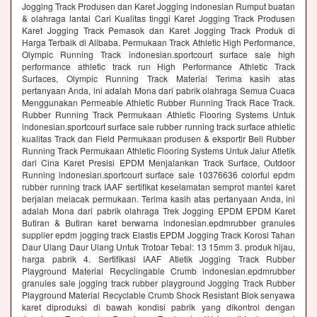
Jogging Track Produsen dan Karet Jogging indonesian Rumput buatan
& olahraga lantai Cari Kualitas tinggi Karet Jogging Track Produsen
Karet Jogging Track Pemasok dan Karet Jogging Track Produk di
Harga Terbaik di Alibaba. Permukaan Track Athletic High Performance,
Olympic Running Track indonesian.sportcourt surface sale high
performance athletic track run High Performance Athletic Track
Surfaces, Olympic Running Track Material Terima kasih atas
pertanyaan Anda, ini adalah Mona dari pabrik olahraga Semua Cuaca
Menggunakan Permeable Athletic Rubber Running Track Race Track.
Rubber Running Track Permukaan Athletic Flooring Systems Untuk
indonesian.sportcourt surface sale rubber running track surface athletic
kualitas Track dan Field Permukaan produsen & eksportir Beli Rubber
Running Track Permukaan Athletic Flooring Systems Untuk Jalur Atletik
dari Cina Karet Presisi EPDM Menjalankan Track Surface, Outdoor
Running indonesian.sportcourt surface sale 10376636 colorful epdm
rubber running track IAAF sertifikat keselamatan semprot mantel karet
berjalan melacak permukaan. Terima kasih atas pertanyaan Anda, ini
adalah Mona dari pabrik olahraga Trek Jogging EPDM EPDM Karet
Butiran & Butiran karet berwarna indonesian.epdmrubber granules
supplier epdm jogging track Elastis EPDM Jogging Track Korosi Tahan
Daur Ulang Daur Ulang Untuk Trotoar Tebal: 13 15mm 3. produk hijau,
harga pabrik 4. Sertifikasi IAAF Atletik Jogging Track Rubber
Playground Material Recyclingable Crumb indonesian.epdmrubber
granules sale jogging track rubber playground Jogging Track Rubber
Playground Material Recyclable Crumb Shock Resistant Blok senyawa
karet diproduksi di bawah kondisi pabrik yang dikontrol dengan