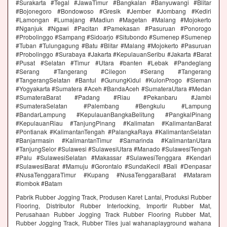
#Surakarta #Tegal #JawaTimur #Bangkalan #Banyuwangi #Blitar
#Bojonegoro #Bondowoso #Gresik #Jember #Jombang #Kediri
#Lamongan #Lumajang #Madiun #Magetan #Malang #Mojokerto
#Nganjuk #Ngawi #Pacitan #Pamekasan #Pasuruan #Ponorogo
#Probolinggo #Sampang #Sidoarjo #Situbondo #Sumenep #Sumenep
#Tuban #Tulungagung #Batu #Blitar #Malang #Mojokerto #Pasuruan
#Probolinggo #Surabaya #Jakarta #KepulauanSeribu #Jakarta #Barat
#Pusat #Selatan #Timur #Utara #banten #Lebak #Pandeglang
#Serang #Tangerang #Cilegon #Serang #Tangerang
#TangerangSelatan #Bantul #GunungKidul #KulonProgo #Sleman
#Yogyakarta #Sumatera #Aceh #BandaAceh #SumateraUtara #Medan
#SumateraBarat #Padang #Riau #Pekanbaru #Jambi
#SumateraSelatan #Palembang #Bengkulu #Lampung
#BandarLampung #KepulauanBangkaBelitung #PangkalPinang
#KepulauanRiau #TanjungPinang #Kalimatan #KalimantanBarat
#Pontianak #KalimantanTengah #PalangkaRaya #KalimantanSelatan
#Banjarmasin #KalimantanTimur #Samarinda #KalimantanUtara
#TanjungSelor #Sulawesi #SulawesiUtara #Manado #SulawesiTengah
#Palu #SulawesiSelatan #Makassar #SulawesiTenggara #Kendari
#SulawesiBarat #Mamuju #Gorontalo #SundaKecil #Bali #Denpasar
#NusaTenggaraTimur #Kupang #NusaTenggaraBarat #Mataram
#lombok #Batam
Pabrik Rubber Jogging Track, Produsen Karet Lantai, Produksi Rubber
Flooring, Distributor Rubber Interlocking, Importir Rubber Mat,
Perusahaan Rubber Jogging Track Rubber Flooring Rubber Mat,
Rubber Jogging Track, Rubber Tiles jual wahanaplayground wahana