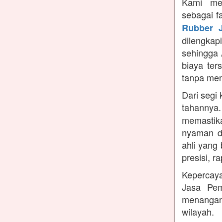
Kami me
sebagai f
Rubber J
dilengka
sehingga 
biaya ter
tanpa me
Dari segi 
tahannya
memastikan
nyaman di
ahli yang
presisi, r
Kepercaya
Jasa Pem
menangan
wilayah.