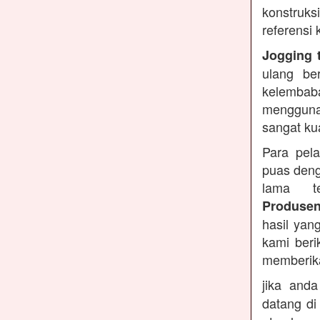
konstruks
referensi
Jogging 
ulang be
kelembaba
mengguna
sangat ku
Para pel
puas deng
lama te
Produsen
hasil yan
kami beri
memberika
jika and
datang di