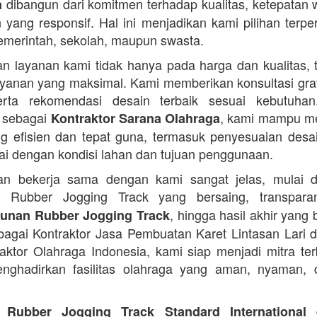
dibangun dari komitmen terhadap kualitas, ketepatan 
a
 yang responsif. Hal ini menjadikan kami pilihan terpe
pemerintah, sekolah, maupun swasta.
n layanan kami tidak hanya pada harga dan kualitas, t
yanan yang maksimal. Kami memberikan konsultasi grat
serta rekomendasi desain terbaik sesuai kebutuha
 sebagai
, kami mampu m
Kontraktor Sarana Olahraga
ng efisien dan tepat guna, termasuk penyesuaian desai
ai dengan kondisi lahan dan tujuan penggunaan.
an bekerja sama dengan kami sangat jelas, mulai d
 Rubber Jogging Track yang bersaing, transpar
, hingga hasil akhir yang 
nan Rubber Jogging Track
ebagai Kontraktor Jasa Pembuatan Karet Lintasan Lari 
raktor Olahraga Indonesia, kami siap menjadi mitra te
nghadirkan fasilitas olahraga yang aman, nyaman, 
d
 Rubber Jogging Track Standard International