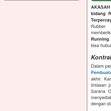
AKASAH
bidang R
Terperca
Rubber 
memberi
Running 
bisa hubu
Kontra
Dalam pem
Pembuata
akhir. K
lintasan 
Sarana O
menyedia
dengan st