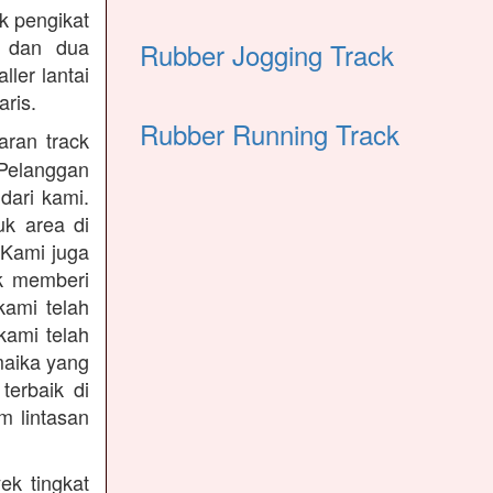
k pengikat
n dan dua
Rubber Jogging Track
ler lantai
ris.
Rubber Running Track
ran track
Pelanggan
dari kami.
uk area di
 Kami juga
uk memberi
kami telah
kami telah
maika yang
terbaik di
m lintasan
ek tingkat