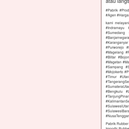
atau lang
#Pabrik #Prod
#Agen #Harga 
kami melayan
#Indramayu 
#Sumedang #
#Banjarnega
#Karanganya
#Purworejo 
#Magelang #P
#Blitar #Boj
#Magetan #Ma
#Sampang #S
#Mojokerto #P
#Timur #Uta
#TangerangSe
#SumateraUta
#Bengkulu #
#TanjungPin
#KalimantanSe
#SulawesiUtar
#SulawesiBa
#NusaTenggar
Pabrik Rubber 
Importir Rubb