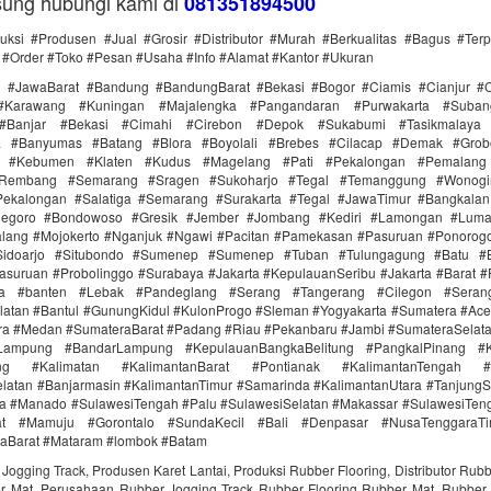
sung hubungi kami di
081351894500
uksi #Produsen #Jual #Grosir #Distributor #Murah #Berkualitas #Bagus #Ter
#Order #Toko #Pesan #Usaha #Info #Alamat #Kantor #Ukuran
i #JawaBarat #Bandung #BandungBarat #Bekasi #Bogor #Ciamis #Cianjur #C
#Karawang #Kuningan #Majalengka #Pangandaran #Purwakarta #Suba
Banjar #Bekasi #Cimahi #Cirebon #Depok #Sukabumi #Tasikmalaya
ra #Banyumas #Batang #Blora #Boyolali #Brebes #Cilacap #Demak #Grob
r #Kebumen #Klaten #Kudus #Magelang #Pati #Pekalongan #Pemalang 
#Rembang #Semarang #Sragen #Sukoharjo #Tegal #Temanggung #Wonogi
ekalongan #Salatiga #Semarang #Surakarta #Tegal #JawaTimur #Bangkala
onegoro #Bondowoso #Gresik #Jember #Jombang #Kediri #Lamongan #Lum
lang #Mojokerto #Nganjuk #Ngawi #Pacitan #Pamekasan #Pasuruan #Ponorogo
idoarjo #Situbondo #Sumenep #Sumenep #Tuban #Tulungagung #Batu #Bl
asuruan #Probolinggo #Surabaya #Jakarta #KepulauanSeribu #Jakarta #Barat #
ra #banten #Lebak #Pandeglang #Serang #Tangerang #Cilegon #Seran
latan #Bantul #GunungKidul #KulonProgo #Sleman #Yogyakarta #Sumatera #Ac
ra #Medan #SumateraBarat #Padang #Riau #Pekanbaru #Jambi #SumateraSelat
Lampung #BandarLampung #KepulauanBangkaBelitung #PangkalPinang #K
ang #Kalimatan #KalimantanBarat #Pontianak #KalimantanTengah #
latan #Banjarmasin #KalimantanTimur #Samarinda #KalimantanUtara #TanjungS
a #Manado #SulawesiTengah #Palu #SulawesiSelatan #Makassar #SulawesiTen
rat #Mamuju #Gorontalo #SundaKecil #Bali #Denpasar #NusaTenggaraT
aBarat #Mataram #lombok #Batam
Jogging Track, Produsen Karet Lantai, Produksi Rubber Flooring, Distributor Rubbe
er Mat, Perusahaan Rubber Jogging Track Rubber Flooring Rubber Mat, Rubber 