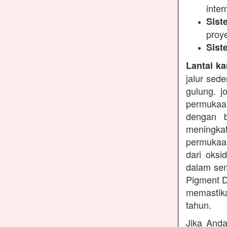
inter
Sist
proy
Sist
Lantai ka
jalur sed
gulung. j
permukaa
dengan b
meningkat
permukaan
dari oksi
dalam sem
Pigment D
memastika
tahun.
Jika Anda