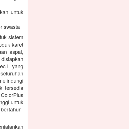
akan untuk
r swasta
tuk sistem
oduk karet
aan aspal,
disiapkan
ecil yang
eseluruhan
melindungi
k tersedia
 ColorPlus
nggi untuk
 bertahun-
enjalankan