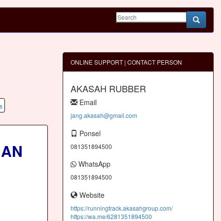
ONLINE SUPPORT | CONTACT PERSON
AKASAH RUBBER
Email
jang.akasah@gmail.com
Ponsel
NAN
081351894500
WhatsApp
081351894500
Website
https://runningtrack.akasahgroup.com/
https://wa.me/6281351894500