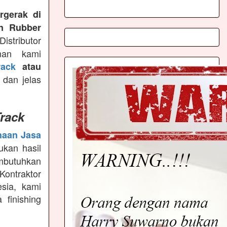
rgerak di
n Rubber
istributor
man kami
ack
atau
 dan jelas
rack
haan Jasa
kan hasil
mbutuhkan
Kontraktor
sia, kami
finishing