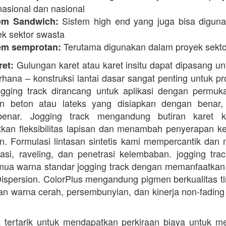
nasional dan nasional
Sistem high end yang juga bisa digun
em Sandwich:
ek sektor swasta
Terutama digunakan dalam proyek sekto
em semprotan:
Gulungan karet atau karet insitu dapat dipasang un
ret:
erhana – konstruksi lantai dasar sangat penting untuk pr
ogging track dirancang untuk aplikasi dengan permuk
n beton atau lateks yang disiapkan dengan benar, 
enar. Jogging track mengandung butiran karet k
kan fleksibilitas lapisan dan menambah penyerapan k
. Formulasi lintasan sintetis kami mempercantik dan 
dasi, raveling, dan penetrasi kelembaban. jogging trac
ua warna standar jogging track dengan memanfaatkan
ispersion. ColorPlus mengandung pigmen berkualitas ti
n warna cerah, persembunyian, dan kinerja non-fading
 tertarik untuk mendapatkan perkiraan biaya untuk m