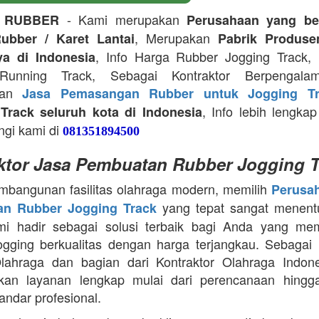
- Kami merupakan
 RUBBER
Perusahaan yang be
, Merupakan
ubber / Karet Lantai
Pabrik Produse
, Info Harga Rubber Jogging Track, D
ya di Indonesia
Running Track, Sebagai Kontraktor Berpengala
kan
Jasa Pemasangan Rubber untuk Jogging Tr
, Info lebih lengkap
Track seluruh kota di Indonesia
ngi kami di
081351894500
ktor Jasa Pembuatan Rubber Jogging T
bangunan fasilitas olahraga modern, memilih
Perusa
yang tepat sangat menentu
n Rubber Jogging Track
ami hadir sebagai solusi terbaik bagi Anda yang me
jogging berkualitas dengan harga terjangkau. Sebagai 
lahraga dan bagian dari Kontraktor Olahraga Indone
kan layanan lengkap mulai dari perencanaan hingga 
andar profesional.