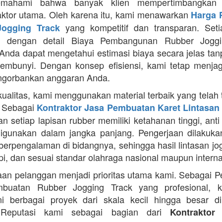
mahami bahwa banyak klien mempertimbangkan 
aktor utama. Oleh karena itu, kami menawarkan
Harga 
yang kompetitif dan transparan. Seti
ogging Track
pi dengan detail Biaya Pembangunan Rubber Joggi
Anda dapat mengetahui estimasi biaya secara jelas ta
sembunyi. Dengan konsep efisiensi, kami tetap menjag
ngorbankan anggaran Anda.
kualitas, kami menggunakan material terbaik yang telah 
. Sebagai
Kontraktor Jasa Pembuatan Karet Lintasan 
 setiap lapisan rubber memiliki ketahanan tinggi, anti 
gunakan dalam jangka panjang. Pengerjaan dilakuka
 berpengalaman di bidangnya, sehingga hasil lintasan jog
api, dan sesuai standar olahraga nasional maupun interna
an pelanggan menjadi prioritas utama kami. Sebagai 
buatan Rubber Jogging Track yang profesional, k
i berbagai proyek dari skala kecil hingga besar di
 Reputasi kami sebagai bagian dari
Kontraktor