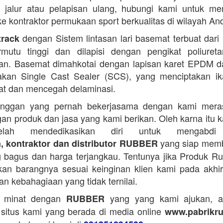
i jalur atau pelapisan ulang, hubungi kami untuk m
 ke kontraktor permukaan sport berkualitas di wilayah An
dengan Sistem lintasan lari basemat terbuat dari 
track
rmutu tinggi dan dilapisi dengan pengikat poliuret
n. Basemat dimahkotai dengan lapisan karet EPDM d
kan Single Cast Sealer (SCS), yang menciptakan ik
at dan mencegah delaminasi.
anggan yang pernah bekerjasama dengan kami mera
an produk dan jasa yang kami berikan. Oleh karna itu 
lah mendedikasikan diri untuk mengabdi
yang siap memb
, kontraktor dan distributor RUBBER
g bagus dan harga terjangkau. Tentunya jika Produk R
kan barangnya sesuai keinginan klien kami pada akh
n kebahagiaan yang tidak ternilai.
a minat dengan
yang yang kami ajukan, a
RUBBER
 situs kami yang berada di media online
www.pabrikr