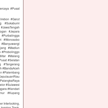
percaya #Pusat
irebon #Garut
ng #Sukabumi
 #JawaTengah
ogan #Jepara
#Purbalingga
ri #Wonosobo
n #Banyuwangi
ajang #Madiun
 #Probolinggo
itar #Malang
Pusat #Selatan
g #Tangerang
eh #BandaAceh
an #Palembang
epulauanRiau
PalangkaRaya
elor #Sulawesi
ggara #Kendari
imur #Kupang
r Interlocking,
Jogging Track,