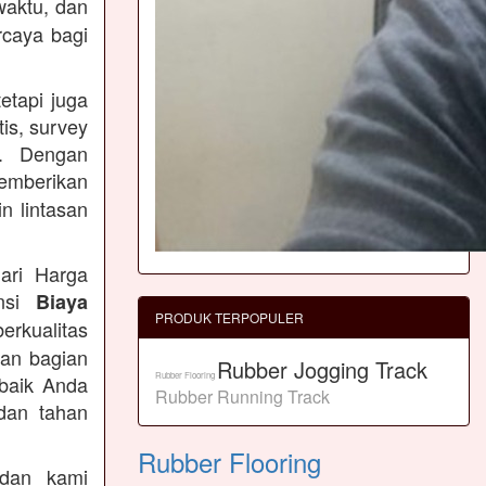
waktu, dan
rcaya bagi
etapi juga
is, survey
n. Dengan
emberikan
n lintasan
ari Harga
ansi
Biaya
PRODUK TERPOPULER
berkualitas
dan bagian
Rubber Jogging Track
Rubber Flooring
rbaik Anda
Rubber Running Track
dan tahan
Rubber Flooring
an kami