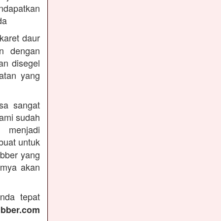
endapatkan
da
karet daur
an dengan
an disegel
atan yang
sa sangat
kami sudah
 menjadi
uat untuk
ubber yang
irmya akan
nda tepat
ubber.com