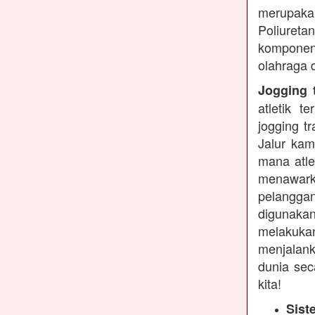
merupakan
Poliuret
komponen 
olahraga 
Jogging t
atletik 
jogging t
Jalur kam
mana atle
menawarka
pelanggan
digunakan
melakukan
menjalank
dunia sec
kita!
Sist