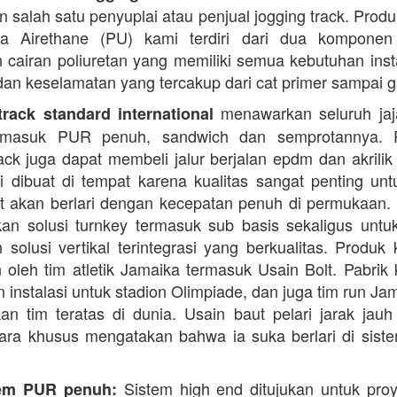
 salah satu penyuplai atau penjual jogging track. Produ
ana Airethane (PU) kami terdiri dari dua kompone
cairan poliuretan yang memiliki semua kebutuhan instal
dan keselamatan yang tercakup dari cat primer sampai ga
menawarkan seluruh jaja
rack standard international
termasuk PUR penuh, sandwich dan semprotannya. 
rack juga dapat membeli jalur berjalan epdm dan akrilik 
i dibuat di tempat karena kualitas sangat penting unt
t akan berlari dengan kecepatan penuh di permukaan.
n solusi turnkey termasuk sub basis sekaligus unt
 solusi vertikal terintegrasi yang berkualitas. Produk 
 oleh tim atletik Jamaika termasuk Usain Bolt. Pabrik 
 instalasi untuk stadion Olimpiade, dan juga tim run Ja
an tim teratas di dunia. Usain baut pelari jarak jauh 
ara khusus mengatakan bahwa ia suka berlari di siste
Sistem high end ditujukan untuk proy
em PUR penuh: