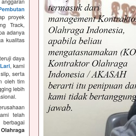
anggaran
Pembutan
ap proyek
ng Track,
npa adanya
a kualitas
teruji daya
, kami
Lari
slip, serta
n oleh tim
ging lebih
sional.
Perusahaan
ami telah
 berbagai
 Olahraga