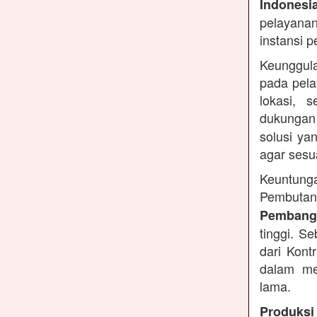
Indonesi
pelayanan
instansi 
Keunggula
pada pela
lokasi, 
dukungan
solusi ya
agar sesu
Keuntung
Pembutan
Pembangu
tinggi. S
dari Kont
dalam me
lama.
Produksi