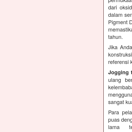
dari oksi
dalam sem
Pigment D
memastika
tahun.
Jika Anda
konstruks
referensi
Jogging 
ulang be
kelembaba
mengguna
sangat ku
Para pel
puas deng
lama te