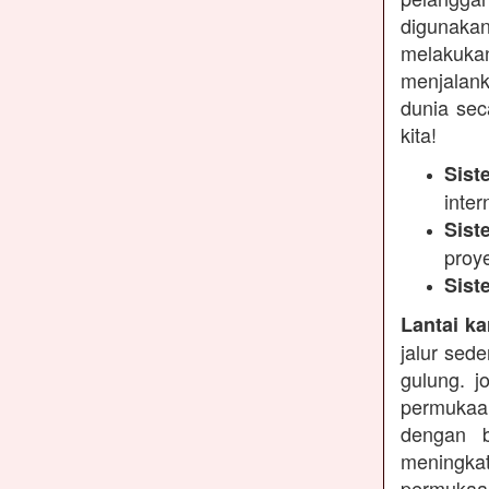
digunakan
melakukan
menjalank
dunia sec
kita!
Sist
inter
Sist
proy
Sist
Lantai ka
jalur sed
gulung. j
permukaa
dengan b
meningkat
permukaan