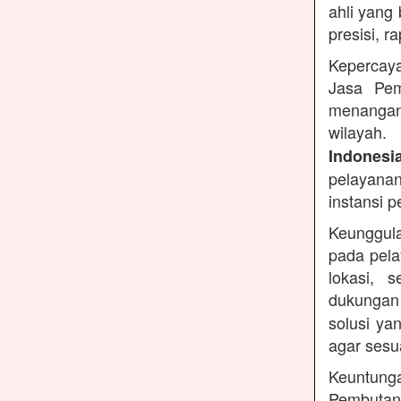
ahli yang
presisi, r
Kepercaya
Jasa Pem
menangan
wilayah.
Indonesi
pelayanan
instansi 
Keunggula
pada pela
lokasi, 
dukungan
solusi ya
agar sesu
Keuntung
Pembutan