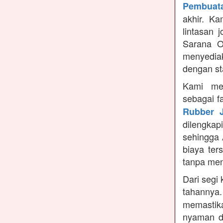
Pembuata
akhir. K
lintasan 
Sarana O
menyedia
dengan st
Kami me
sebagai f
Rubber J
dilengka
sehingga 
biaya ter
tanpa me
Dari segi 
tahannya
memastikan
nyaman di