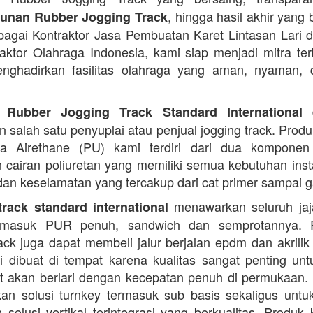
, hingga hasil akhir yang 
nan Rubber Jogging Track
ebagai Kontraktor Jasa Pembuatan Karet Lintasan Lari 
raktor Olahraga Indonesia, kami siap menjadi mitra te
nghadirkan fasilitas olahraga yang aman, nyaman, 
d
 Rubber Jogging Track Standard International
 salah satu penyuplai atau penjual jogging track. Produ
ana Airethane (PU) kami terdiri dari dua kompone
cairan poliuretan yang memiliki semua kebutuhan instal
dan keselamatan yang tercakup dari cat primer sampai ga
menawarkan seluruh jaja
rack standard international
termasuk PUR penuh, sandwich dan semprotannya. 
rack juga dapat membeli jalur berjalan epdm dan akrilik 
i dibuat di tempat karena kualitas sangat penting unt
t akan berlari dengan kecepatan penuh di permukaan.
n solusi turnkey termasuk sub basis sekaligus unt
 solusi vertikal terintegrasi yang berkualitas. Produk 