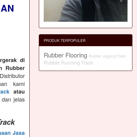
NAN
PRODUK TERPOPULER
Rubber Flooring
Rubber Jogging Track
rgerak di
Rubber Running Track
n Rubber
istributor
man kami
ack
atau
 dan jelas
rack
haan Jasa