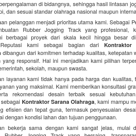
 berpengalaman di bidangnya, sehingga hasil lintasan jog
api, dan sesuai standar olahraga nasional maupun interna
an pelanggan menjadi prioritas utama kami. Sebagai 
buatan Rubber Jogging Track yang profesional, k
i berbagai proyek dari skala kecil hingga besar di
 Reputasi kami sebagai bagian dari
Kontraktor
dibangun dari komitmen terhadap kualitas, ketepatan 
a
 yang responsif. Hal ini menjadikan kami pilihan terpe
pemerintah, sekolah, maupun swasta.
n layanan kami tidak hanya pada harga dan kualitas, t
yanan yang maksimal. Kami memberikan konsultasi grat
serta rekomendasi desain terbaik sesuai kebutuha
 sebagai
, kami mampu m
Kontraktor Sarana Olahraga
ng efisien dan tepat guna, termasuk penyesuaian desai
ai dengan kondisi lahan dan tujuan penggunaan.
an bekerja sama dengan kami sangat jelas, mulai d
 Rubber Jogging Track yang bersaing, transpar