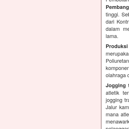
Pembangu
tinggi. S
dari Kont
dalam me
lama.
Produksi
merupakan
Poliuret
komponen 
olahraga 
Jogging t
atletik 
jogging t
Jalur kam
mana atle
menawarka
pelanggan