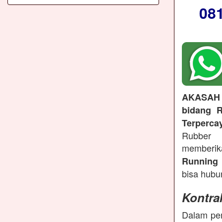
08
AKASAH
bidang R
Terperca
Rubber 
memberi
Running 
bisa hubu
Kontra
Dalam pem