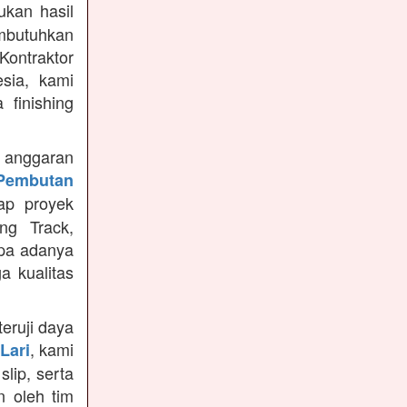
kan hasil
mbutuhkan
Kontraktor
sia, kami
finishing
anggaran
Pembutan
ap proyek
ng Track,
npa adanya
a kualitas
teruji daya
, kami
Lari
slip, serta
n oleh tim