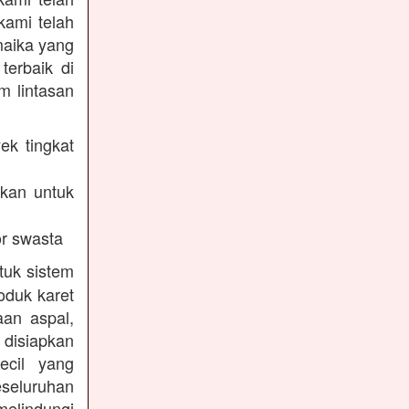
kami telah
maika yang
terbaik di
m lintasan
ek tingkat
akan untuk
r swasta
tuk sistem
oduk karet
aan aspal,
disiapkan
ecil yang
eseluruhan
melindungi