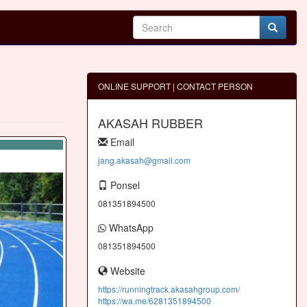
ONLINE SUPPORT | CONTACT PERSON
AKASAH RUBBER
Email
jang.akasah@gmail.com
Ponsel
081351894500
WhatsApp
081351894500
Website
https://runningtrack.akasahgroup.com/
https://wa.me/6281351894500