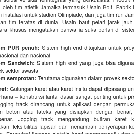
 oleh tim atletik Jamaika termasuk Usain Bolt. Pabrik 
 instalasi untuk stadion Olimpiade, dan juga tim run Ja
an tim teratas di dunia. Usain baut pelari jarak jauh 
ara khusus mengatakan bahwa ia suka berlari di siste
Sistem high end ditujukan untuk proy
em PUR penuh:
nasional dan nasional
Sistem high end yang juga bisa digun
em Sandwich:
ek sektor swasta
Terutama digunakan dalam proyek sekto
em semprotan:
Gulungan karet atau karet insitu dapat dipasang un
ret:
erhana – konstruksi lantai dasar sangat penting untuk pr
ogging track dirancang untuk aplikasi dengan permuk
n beton atau lateks yang disiapkan dengan benar, 
enar. Jogging track mengandung butiran karet k
kan fleksibilitas lapisan dan menambah penyerapan k
. Formulasi lintasan sintetis kami mempercantik dan 