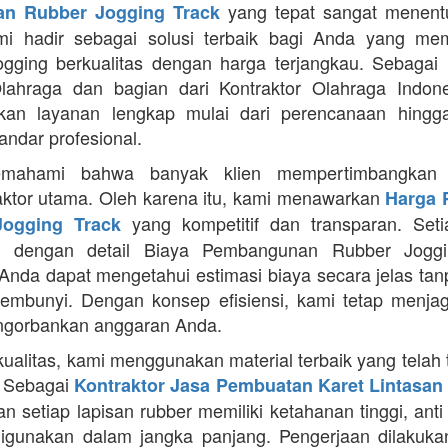
yang tepat sangat menentu
n Rubber Jogging Track
ami hadir sebagai solusi terbaik bagi Anda yang me
jogging berkualitas dengan harga terjangkau. Sebagai 
lahraga dan bagian dari Kontraktor Olahraga Indone
kan layanan lengkap mulai dari perencanaan hingga 
andar profesional.
mahami bahwa banyak klien mempertimbangkan 
aktor utama. Oleh karena itu, kami menawarkan
Harga 
yang kompetitif dan transparan. Seti
ogging Track
pi dengan detail Biaya Pembangunan Rubber Joggi
Anda dapat mengetahui estimasi biaya secara jelas ta
sembunyi. Dengan konsep efisiensi, kami tetap menjag
ngorbankan anggaran Anda.
kualitas, kami menggunakan material terbaik yang telah 
. Sebagai
Kontraktor Jasa Pembuatan Karet Lintasan 
 setiap lapisan rubber memiliki ketahanan tinggi, anti 
gunakan dalam jangka panjang. Pengerjaan dilakuka