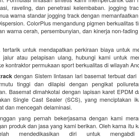
dasi, raveling, dan penetrasi kelembaban. jogging trac
ua warna standar jogging track dengan memanfaatkan
ispersion. ColorPlus mengandung pigmen berkualitas ti
n warna cerah, persembunyian, dan kinerja non-fading
 tertarik untuk mendapatkan perkiraan biaya untuk m
i jalur atau pelapisan ulang, hubungi kami untuk m
 ke kontraktor permukaan sport berkualitas di wilayah An
dengan Sistem lintasan lari basemat terbuat dari 
track
rmutu tinggi dan dilapisi dengan pengikat poliuret
n. Basemat dimahkotai dengan lapisan karet EPDM d
kan Single Cast Sealer (SCS), yang menciptakan ik
at dan mencegah delaminasi.
anggan yang pernah bekerjasama dengan kami mera
an produk dan jasa yang kami berikan. Oleh karna itu 
lah mendedikasikan diri untuk mengabdi