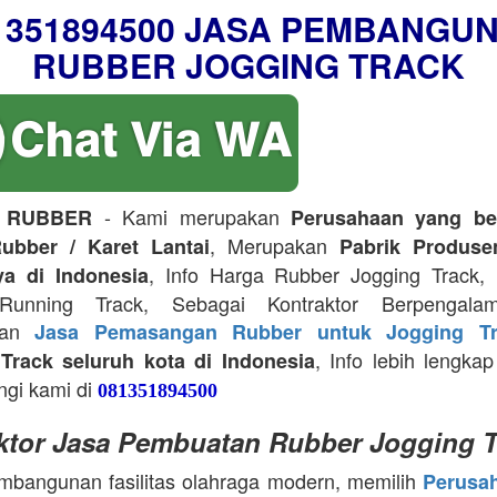
1351894500 JASA PEMBANGU
RUBBER JOGGING TRACK
- Kami merupakan
 RUBBER
Perusahaan yang be
, Merupakan
ubber / Karet Lantai
Pabrik Produse
, Info Harga Rubber Jogging Track, D
ya di Indonesia
Running Track, Sebagai Kontraktor Berpengala
kan
Jasa Pemasangan Rubber untuk Jogging Tr
, Info lebih lengkap
Track seluruh kota di Indonesia
ngi kami di
081351894500
ktor Jasa Pembuatan Rubber Jogging T
bangunan fasilitas olahraga modern, memilih
Perusa