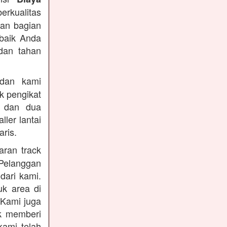
berkualitas
dan bagian
rbaik Anda
dan tahan
an kami
k pengikat
n dan dua
ler lantai
ris.
ran track
Pelanggan
dari kami.
uk area di
 Kami juga
uk memberi
kami telah