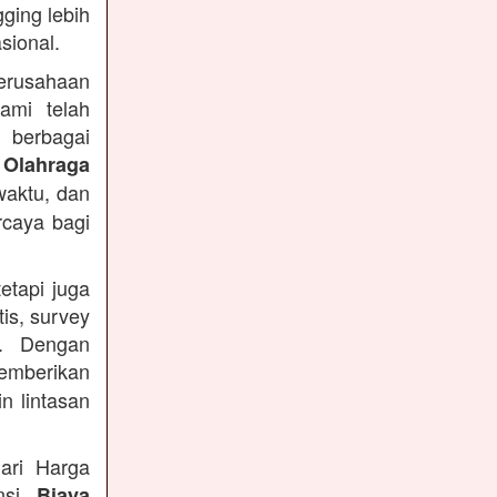
ging lebih
sional.
Perusahaan
ami telah
 berbagai
 Olahraga
waktu, dan
rcaya bagi
etapi juga
is, survey
n. Dengan
emberikan
n lintasan
ari Harga
ansi
Biaya