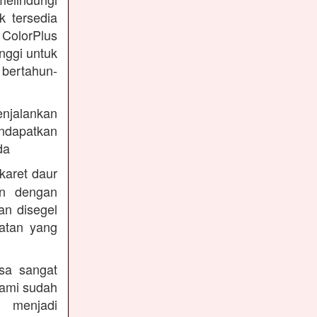
k tersedia
 ColorPlus
nggi untuk
 bertahun-
enjalankan
endapatkan
da
karet daur
an dengan
an disegel
atan yang
sa sangat
kami sudah
 menjadi