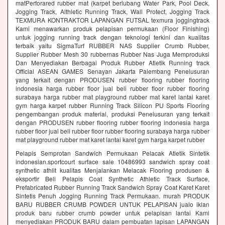
matPerforared rubber mat (karpet berlubang Water Park, Pool Deck,
Jogging Track, Althletic Running Track, Wall Protect, Jogging Track
TEXMURA KONTRAKTOR LAPANGAN FUTSAL texmura joggingtrack
Kami menawarkan produk pelapisan permukaan (Floor Finishing)
untuk jogging running track dengan teknologi terkini dan kualitas
terbaik yaitu SigmaTurf RUBBER NAS Supplier Crumb Rubber,
Supplier Rubber Mesh 30 rubbernas Rubber Nas Juga Memproduksi
Dan Menyediakan Berbagai Produk Rubber Atletik Running track
Official ASEAN GAMES Senayan Jakarta Palembang Penelusuran
yang terkait dengan PRODUSEN rubber flooring rubber flooring
indonesia harga rubber floor jual beli rubber floor rubber flooring
surabaya harga rubber mat playground rubber mat karet lantai karet
gym harga karpet rubber Running Track Silicon PU Sports Flooring
pengembangan produk material, produksi Penelusuran yang terkait
dengan PRODUSEN rubber flooring rubber flooring indonesia harga
rubber floor jual beli rubber floor rubber flooring surabaya harga rubber
mat playground rubber mat karet lantai karet gym harga karpet rubber
Pelapis Semprotan Sandwich Permukaan Pelacak Atletik Sintetik
indonesian.sportcourt surface sale 10486993 sandwich spray coat
synthetic athlit kualitas Menjalankan Melacak Flooring produsen &
eksportir Beli Pelapis Coat Synthetic Athletic Track Surface,
Prefabricated Rubber Running Track Sandwich Spray Coat Karet Karet
Sintetis Penuh Jogging Running Track Permukaan. murah PRODUK
BARU RUBBER CRUMB POWDER UNTUK PELAPISAN jualo iklan
produk baru rubber crumb powder untuk pelapisan lantai Kami
menyediakan PRODUK BARU dalam pembuatan lapisan LAPANGAN