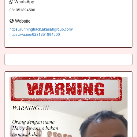
WhatsApp
081351894500
Website
https://runningtrack.akasahgroup.com/
https://wa.me/6281351894500