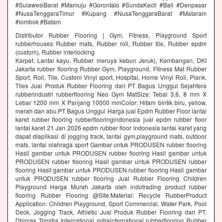
#SulawesiBarat #Mamuju #Gorontalo #SundaKecil #Bali #Denpasar
#NusaTenggaraTimur #Kupang #NusaTenggaraBarat #Mataram
#lombok #Batam
Distributor Rubber Flooring | Gym, Fitness, Playground Sport
rubberhouses Rubber mats, Rubber roll, Rubber tile, Rubber epdm
(custom), Rubber interlocking
Karpet. Lantai kayu. Rubber meruya kebun Jeruk), Kembangan, DKI
Jakarta rubber flooring Rubber Gym, Playground, Fitness Mat Rubber
Sport, Roll, Tile, Custom Vinyl sport, Hospital, Home Vinyl Roll, Plank,
Tiles Jual Produk Rubber Flooring dari PT Bagus Unggul Sejahtera
rubberindustri rubberflooring Neo Gym MatSize: Tebal 3,6, 8 mm X
Lebar 1200 mm X Panjang 10000 mmColor: Hitam bintik biru, yellow,
merah dan abu.PT Bagus Unggul Harga jual Epdm Rubber Floor lantai
karet rubber flooring rubberflooringindonesia jual epdm rubber floor
lantai karet 21 Jan 2026 epdm rubber floor indonesia lantai karet yang
dapat diaplikasi di jogging track, lantai gym,playground mats, outdoor
mats, lantai olahraga sport Gambar untuk PRODUSEN rubber flooring
Hasil gambar untuk PRODUSEN rubber flooring Hasil gambar untuk
PRODUSEN rubber flooring Hasil gambar untuk PRODUSEN rubber
flooring Hasil gambar untuk PRODUSEN rubber flooring Hasil gambar
untuk PRODUSEN rubber flooring Jual Rubber Flooring Children
Playground Harga Murah Jakarta oleh indotrading product rubber
flooring Rubber Flooring @Site:Material: Recycle RubberProduct
Application: Children Playground, Sport Commercial, Water Park, Pool
Deck, Jogging Track, Athletic Jual Produk Rubber Flooring dari PT.
Dhimas Trimitra International mitrainternational rubberflooring Rubber