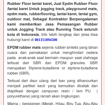
Rubber Floor lantai karet, Jual Epdm Rubber Floor
/lantai karet Untuk jogging track, playground mats,
epdm mats, rubberflooring, lantai karet, lantai gym,
outdoor mat, Sebagai Kontraktor Berpengalaman
kami memberikan Jasa Pemasangan Rubber
untuk Jogging Track atau Running Track seluruh
kota di Indonesia
, Info lebih lengkap dan jelas bisa
hubungi kami di
081351894500
EPDM rubber mats
sejenis rubber sintetis yang tahan
cuaca dan pemakaian untuk menghindari cedera
pada anak-anak saat bermain maupun saat olahraga
terbuat dari SBR dan EPDM granules. SBR
merupakan Styrene-butadiene or styrene-butadiene
rubber (SBR).
Terbuat dari daur ulang dari ban yang dihancurkan
menjadi partikel kecil yang kemudian dicetak dan
diaplikasi dengan campuran resin / lem PU (
polyurethane) yang ramah akan lingkungan.
Warna – berpigmen (Merah, Hijau, Biru Tua, Abu-Abu