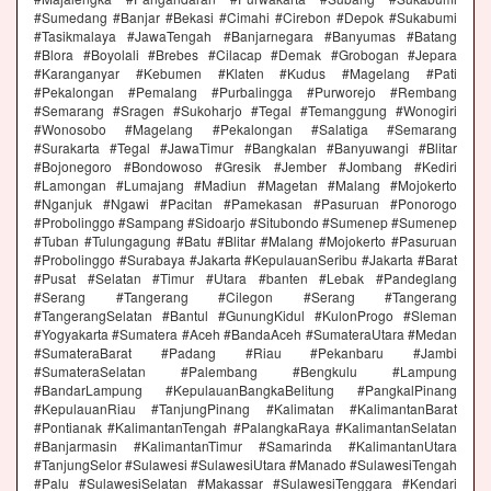
#Sumedang #Banjar #Bekasi #Cimahi #Cirebon #Depok #Sukabumi
#Tasikmalaya #JawaTengah #Banjarnegara #Banyumas #Batang
#Blora #Boyolali #Brebes #Cilacap #Demak #Grobogan #Jepara
#Karanganyar #Kebumen #Klaten #Kudus #Magelang #Pati
#Pekalongan #Pemalang #Purbalingga #Purworejo #Rembang
#Semarang #Sragen #Sukoharjo #Tegal #Temanggung #Wonogiri
#Wonosobo #Magelang #Pekalongan #Salatiga #Semarang
#Surakarta #Tegal #JawaTimur #Bangkalan #Banyuwangi #Blitar
#Bojonegoro #Bondowoso #Gresik #Jember #Jombang #Kediri
#Lamongan #Lumajang #Madiun #Magetan #Malang #Mojokerto
#Nganjuk #Ngawi #Pacitan #Pamekasan #Pasuruan #Ponorogo
#Probolinggo #Sampang #Sidoarjo #Situbondo #Sumenep #Sumenep
#Tuban #Tulungagung #Batu #Blitar #Malang #Mojokerto #Pasuruan
#Probolinggo #Surabaya #Jakarta #KepulauanSeribu #Jakarta #Barat
#Pusat #Selatan #Timur #Utara #banten #Lebak #Pandeglang
#Serang #Tangerang #Cilegon #Serang #Tangerang
#TangerangSelatan #Bantul #GunungKidul #KulonProgo #Sleman
#Yogyakarta #Sumatera #Aceh #BandaAceh #SumateraUtara #Medan
#SumateraBarat #Padang #Riau #Pekanbaru #Jambi
#SumateraSelatan #Palembang #Bengkulu #Lampung
#BandarLampung #KepulauanBangkaBelitung #PangkalPinang
#KepulauanRiau #TanjungPinang #Kalimatan #KalimantanBarat
#Pontianak #KalimantanTengah #PalangkaRaya #KalimantanSelatan
#Banjarmasin #KalimantanTimur #Samarinda #KalimantanUtara
#TanjungSelor #Sulawesi #SulawesiUtara #Manado #SulawesiTengah
#Palu #SulawesiSelatan #Makassar #SulawesiTenggara #Kendari