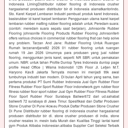
indonesia LimingDistributor rubber flooring di indonesia crusher
hargaalamat produsen distributor bir di indonesia alamatkantorindo.
Sto. Karet Karpet Lembaran Industri pembuat produk karet Indonesia.
basisrubber id karet karpet lembaran Penggunaan utama karet karpet
lembaran rubber matting rubber flooring adalah untuk: Peredam suara:
(contoh: meredam suara sepatu saat berjalan). Johnsonite Rubber
Flooring johnsonite Flooring Products Rubber Flooring Johnsonite®
offers various choices in commercial rubber flooring that can help solve
any problem. Tarzan And Jane: Rubber Flooring Untuk Ruangan
Rumah tarzanandjane82 2026 01 rubber flooring untuk ruangan
rumah 19 Jan 2026 Umumnya para produsen yang jual rubber
flooring, menggunkan jenis karet, seperti: NR SBR: untuk pemakaian
umum. NBR: untuk tahan Profile Dunlop Tyres Indonesia dunlop page
profile Head Office | Wisma Indomobil 12th Floor Jl. Letjen M.T.
Haryono Kav.8 Jakarta Ternyata momen ini menjadi titik awal
tumbuhnya industri ban modern. Di bulan April tahun yang sama, ban
pertama produksi PT Sumi Rubber Indonesia Jual Gym Rubber Floor
Fitness Rubber Floor Sport Rubber Floor indonetwork gym rubber floor
fitness rubber floor sport rubber Jual Gym Rubber Floor Fitness Rubber
Floor Sport Rubber Floor Surabaya Baliwerti72 dari ud.sahabat
baliwerti 72 surabaya di Jawa Timur. Spesifikasi dan Daftar Produsen
Stone Crusher Di Pune l4cw.eu Produk Daftar Produsen Stone Crusher
Di Pune Distributor rubber flooring di indonesia crusher hargaalamat
produsen distributor bir di. stone crusher produsen di india. stone
crusher resales in. mesin batu Murah dan Kualitas Tinggi lantai karet
gym Produk Alibaba indonesian.alibaba Supplier Cari Seleksi Terbaik