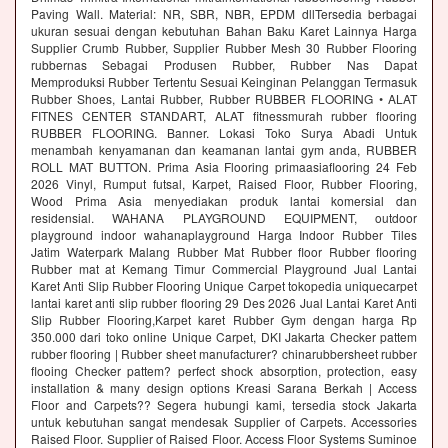
Paving Wall. Material: NR, SBR, NBR, EPDM dllTersedia berbagai
ukuran sesuai dengan kebutuhan Bahan Baku Karet Lainnya Harga
Supplier Crumb Rubber, Supplier Rubber Mesh 30 Rubber Flooring
rubbernas Sebagai Produsen Rubber, Rubber Nas Dapat
Memproduksi Rubber Tertentu Sesuai Keinginan Pelanggan Termasuk
Rubber Shoes, Lantai Rubber, Rubber RUBBER FLOORING • ALAT
FITNES CENTER STANDART, ALAT fitnessmurah rubber flooring
RUBBER FLOORING. Banner. Lokasi Toko Surya Abadi Untuk
menambah kenyamanan dan keamanan lantai gym anda, RUBBER
ROLL MAT BUTTON. Prima Asia Flooring primaasiaflooring 24 Feb
2026 Vinyl, Rumput futsal, Karpet, Raised Floor, Rubber Flooring,
Wood Prima Asia menyediakan produk lantai komersial dan
residensial. WAHANA PLAYGROUND EQUIPMENT, outdoor
playground indoor wahanaplayground Harga Indoor Rubber Tiles
Jatim Waterpark Malang Rubber Mat Rubber floor Rubber flooring
Rubber mat at Kemang Timur Commercial Playground Jual Lantai
Karet Anti Slip Rubber Flooring Unique Carpet tokopedia uniquecarpet
lantai karet anti slip rubber flooring 29 Des 2026 Jual Lantai Karet Anti
Slip Rubber Flooring,Karpet karet Rubber Gym dengan harga Rp
350.000 dari toko online Unique Carpet, DKI Jakarta Checker pattem
rubber flooring | Rubber sheet manufacturer? chinarubbersheet rubber
flooing Checker pattem? perfect shock absorption, protection, easy
installation & many design options Kreasi Sarana Berkah | Access
Floor and Carpets?? Segera hubungi kami, tersedia stock Jakarta
untuk kebutuhan sangat mendesak Supplier of Carpets. Accessories
Raised Floor. Supplier of Raised Floor. Access Floor Systems Suminoe