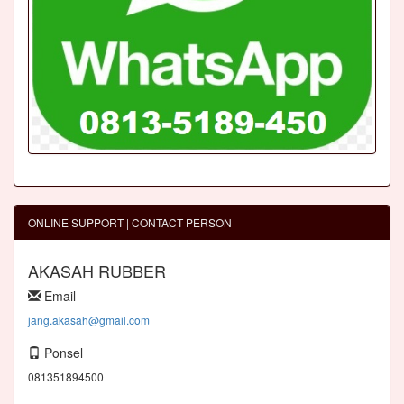
ONLINE SUPPORT | CONTACT PERSON
AKASAH RUBBER
Email
jang.akasah@gmail.com
Ponsel
081351894500