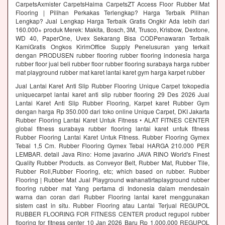
CarpetsAxmister CarpetsHaima CarpetsZT Access Floor Rubber Mat
Flooring | Pilihan Perkakas Terlengkap? Harga Terbaik Pilihan
Lengkap? Jual Lengkap Harga Terbaik Gratis Ongkir Ada lebih dari
160.000+ produk Merek: Makita, Bosch, 3M, Trusco, Krisbow, Dextone,
WD 40, PaperOne, Uvex Sekarang Bisa CODPenawaran Terbaik
KamiGratis Ongkos KirimOffice Supply Penelusuran yang terkait
dengan PRODUSEN rubber flooring rubber flooring indonesia harga
rubber floor jual beli rubber floor rubber flooring surabaya harga rubber
mat playground rubber mat karet lantai karet gym harga karpet rubber
Jual Lantai Karet Anti Slip Rubber Flooring Unique Carpet tokopedia
uniquecarpet lantai karet anti slip rubber flooring 29 Des 2026 Jual
Lantai Karet Anti Slip Rubber Flooring, Karpet karet Rubber Gym
dengan harga Rp 350.000 dari toko online Unique Carpet, DKI Jakarta
Rubber Flooring Lantai Karet Untuk Fitness • ALAT FITNES CENTER
global fitness surabaya rubber flooring lantai karet untuk fitness
Rubber Flooring Lantai Karet Untuk Fitness. Rubber Flooring Gymex
Tebal 1,5 Cm. Rubber Flooring Gymex Tebal HARGA 210.000 PER
LEMBAR. detail Java Rino: Home javarino JAVA RINO World's Finest
Quality Rubber Products. as Conveyor Belt, Rubber Mat, Rubber Tile,
Rubber Roll,Rubber Flooring, etc; which based on rubber. Rubber
Flooring | Rubber Mat Jual Playground wahanatirtaplayground rubber
flooring rubber mat Yang pertama di Indonesia dalam mendesain
warna dan coran dari Rubber Flooring lantai karet menggunakan
sistem cast in situ. Rubber Flooring atau Lantai Terjual REGUPOL
RUBBER FLOORING FOR FITNESS CENTER product regupol rubber
flooring for fitness center 10 Jan 2026 Baru Rp 1.000.000 REGUPOL