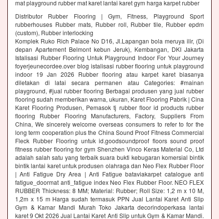
mat playground rubber mat karet lantai karet gym harga karpet rubber
Distributor Rubber Flooring | Gym, Fitness, Playground Sport
rubberhouses Rubber mats, Rubber roll, Rubber tile, Rubber epdm
(custom), Rubber interlocking
Komplek Ruko Rich Palace No D16, Jl.Lapangan bola meruya ilir, (Di
depan Apartement Belmont kebun Jeruk), Kembangan, DKI Jakarta
Istalisasi Rubber Flooring Untuk Playground Indoor For Your Journey
foyerjeunecordee.over blog istalisasi rubber flooring untuk playground
indoor 19 Jan 2026 Rubber flooring atau karpet karet biasanya
diletakan di latai secara permanen atau Categories: #mainan
playground, #jual rubber flooring Berbagai produsen yang jual rubber
flooring sudah memberikan warna, ukuran, Karet Flooring Pabrik | Cina
Karet Flooring Produsen, Pemasok tj rubber floor id products rubber
flooring Rubber Flooring Manufacturers, Factory, Suppliers From
China, We sincerely welcome overseas consumers to refer to for the
long term cooperation plus the China Sound Proof Fitness Commercial
Fleck Rubber Flooring untuk id.goodsoundproof floors sound proof
fitness rubber flooring for gym Shenzhen Vinco Keras Material Co, Ltd
adalah salah satu yang terbaik suara bukti kebugaran komersial bintik
bintik lantai karet untuk produsen olahraga dan Neo Flex Rubber Floor
| Anti Fatigue Dry Area | Anti Fatigue bataviakarpet catalogue anti
fatigue_doormat anti_fatigue index Neo Flex Rubber Floor. NEO FLEX
RUBBER Thickness: 8 MM; Material: Rubber; Roll Size: 1,2 m x 10 M,
1,2m x 15 m Harga sudah termasuk PPN Jual Lantai Karet Anti Slip
Gym & Kamar Mandi Murah Toko Jakarta decorindoperkasa lantai
karet 9 Okt 2026 Jual Lantai Karet Anti Slip untuk Gym & Kamar Mandi.