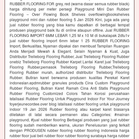
RUBBER FLOORING FOR grey, red (warna dasar semua rubber black)
harga dihitung per meter persegi Playground Mini Dan Rubber
Flooring – Over Flowing Book Shelves overflowingbookshelves
playground mini dan rubber flooring 5 Jan 2026 Kini, juga ada yang
jual rubber flooring yang bisa kamu dapatkan di berbagai tempat
produsen playground baik itu di online ataupun offline. Jual RUBBER
FLOORING IMPORT 6MM LEBAR 1,25 M x 10 M di bukalapak 2dtu1v
jual rubber flooring import 6mm lebar 1 25 RUBBER FLOORING
Import, Berkualitas, Nyaman dipakai dan membuat Tampilan Ruangan
Anda Menjadi Mewah & Elegant. Selain Nyaman & Kuat, Juga
Distributor Trelleborg Flooring Rubber, Jual Trelleborg Flooring Rubber
onebiz Trelleborg Flooring Rubber Karpet Lantai Karet jual Trelleborg
Flooring Rubber,pemasok Trelleborg Flooring Rubber,Trelleborg
Flooring Rubber murah, authorized distributor Trelleborg Flooring
Rubber. Butiran karet berwarna produsen kualitas Perekat Karet
indonesian.epdmrubber granules products Cina Custom Playground
Rubber Flooring, Butiran Karet Ramah Cina Anti Statis Playground
Rubber Flooring Customized Colors Tahan Korosi perusahaan
Istalisasi Rubber Flooring Untuk Playground Indoor For Your Journey
foyerjeunecordee.over blog istalisasi rubber flooring untuk playground
indoor 19 Jan 2026 Rubber flooring atau karpet karet biasanya
diletakan di latai secara permanen atau Categories: #mainan
playground, #jual rubber flooring Berbagai produsen yang jual rubber
flooring sudah memberikan warna, ukuran Penelusuran yang terkait
dengan PRODUSEN rubber flooring rubber flooring indonesia harga
rubber floor jual beli rubber floor rubber flooring surabaya harga rubber