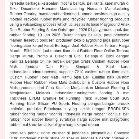
Tersedia berbagai ketebalan, motif & bentuk. Beli lantai karet murah di
Toko Decorindo Humane Manufacturing Humane Manufacturing
Rubber Flooring humanerubberflooring Humane provides high quality
molded recycled rubber mats and recycled rubber flooring products
using a vulcanizing process which utilizes as its base Playground Anak
Dan Rubber Flooring Sinten Quisii qenn 2026 01 playground anak dan
rubber flooring 19 Jan 2026 Bukan hanya itu saja, para penyedia
mainan tersebut, podusen produsen toko playground juga jualrubber
flooring atau karpet karet. Berbagai Jual Rubber Floor Terbaru Harga
Murah | Blibli blibli jual rubber floor Jual Rubber Floor Online Terbaru
Harga Murah, Promo & Diskon di Blibli Belanja di Blibli dengan
Fasilitas Belanja Online Terbaik dengan Gratis Custom Rubber Floor
Mats Jendela Dan Pintu Stempel & Seal karet
indonesian.epdmrubberseal supplier 7210 custom rubber floor mats
Custom Rubber Floor Mats, Kamu bisa Beli kualitas baik Custom
Rubber Floor Rubber Floor Mats Distributor & Custom Rubber Floor
Mats produsen dari Cina Kualitas Menjalankan Melacak Flooring &
Menjalankan Melacak indonesian.runningtrack flooring 8 mm
Thickness EPDM Granule for Running Track Rubber Court SGS
Running Track Silicon PU Sports Flooring pengembangan produk
material, produksi Penelusuran yang terkait dengan PRODUSEN
rubber flooring rubber flooring indonesia harga rubber floor jual beli
rubber floor rubber flooring surabaya harga rubber mat playground
rubber mat karet lantai karet gym harga karpet rubber
produsen pabrik stone crusher di indonesia plexmath.eu Concrete
3406 produsen pabrik stone crusher di indonesia pabrik crusher di