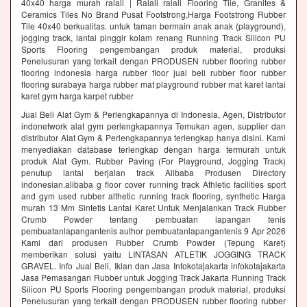
40x40 harga murah ralali | Ralali ralali Flooring Tile, Granites &
Ceramics Tiles No Brand Pusat Footstrong,Harga Footstrong Rubber
Tile 40x40 berkualitas. untuk taman bermain anak anak (playground),
jogging track, lantai pinggir kolam renang Running Track Silicon PU
Sports Flooring pengembangan produk material, produksi
Penelusuran yang terkait dengan PRODUSEN rubber flooring rubber
flooring indonesia harga rubber floor jual beli rubber floor rubber
flooring surabaya harga rubber mat playground rubber mat karet lantai
karet gym harga karpet rubber
Jual Beli Alat Gym & Perlengkapannya di Indonesia, Agen, Distributor
indonetwork alat gym perlengkapannya Temukan agen, supplier dan
distributor Alat Gym & Perlengkapannya terlengkap hanya disini. Kami
menyediakan database terlengkap dengan harga termurah untuk
produk Alat Gym. Rubber Paving (For Playground, Jogging Track)
penutup lantai berjalan track Alibaba Produsen Directory
indonesian.alibaba g floor cover running track Athletic facilities sport
and gym used rubber althetic running track flooring, synthetic Harga
murah 13 Mm Sintetis Lantai Karet Untuk Menjalankan Track Rubber
Crumb Powder tentang pembuatan lapangan tenis
pembuatanlapangantenis author pembuatanlapangantenis 9 Apr 2026
Kami dari produsen Rubber Crumb Powder (Tepung Karet)
memberikan solusi yaitu LINTASAN ATLETIK JOGGING TRACK
GRAVEL. Info Jual Beli, Iklan dan Jasa Infokotajakarta infokotajakarta
Jasa Pemasangan Rubber untuk Jogging Track Jakarta Running Track
Silicon PU Sports Flooring pengembangan produk material, produksi
Penelusuran yang terkait dengan PRODUSEN rubber flooring rubber