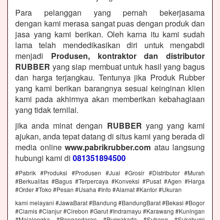
Para pelanggan yang pernah bekerjasama
dengan kami merasa sangat puas dengan produk dan
jasa yang kami berikan. Oleh karna itu kami sudah
lama telah mendedikasikan diri untuk mengabdi
menjadi
Produsen, kontraktor dan distributor
RUBBER
yang siap membuat untuk hasil yang bagus
dan harga terjangkau. Tentunya jika Produk Rubber
yang kami berikan barangnya sesuai keinginan klien
kami pada akhirmya akan memberikan kebahagiaan
yang tidak ternilai.
jika anda minat dengan
RUBBER
yang yang kami
ajukan, anda tepat datang di situs kami yang berada di
media online
www.pabrikrubber.com
atau langsung
hubungi kami di
081351894500
#Pabrik #Produksi #Produsen #Jual #Grosir #Distributor #Murah
#Berkualitas #Bagus #Terpercaya #Konveksi #Pusat #Agen #Harga
#Order #Toko #Pesan #Usaha #Info #Alamat #Kantor #Ukuran
kami melayani #JawaBarat #Bandung #BandungBarat #Bekasi #Bogor
#Ciamis #Cianjur #Cirebon #Garut #Indramayu #Karawang #Kuningan
#Majalengka #Pangandaran #Purwakarta #Subang #Sukabumi