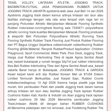
TENIS, VOLLEY, LINTASAN ATLETIK, JOGGING TRACK,
BADMINTON,FUTSAL. JASA PEMASANGAN RUBBER UNTUK
JOGGING TRACK JAKARTA ayobisnis.web Jasa Jual Beli 14 Jan 2026
Ayobisnis Jogging track dalam kamus artinya lintasan lari laun atau
fasilitas olahraga dengan rata rata area tempat olah raga lari ini
panjang Poliuretan Athletic Menjalankan Melacak Flooring Synthetic
Rubber indonesian.runningtrack flooring sale 7330671 polyurethane
athletic running track kualitas Menjalankan Melacak Flooring produsen
& eksportir Beli Poliuretan Polyurethane Athletic Running Track
Flooring Synthetic Rubber Track Flooring Jual Produk Rubber Flooring
dari PT Bagus Unggul Sejahtera rubberindustri rubberflooring Rubber
Flooring @Site:Material: Recycle RubberProduct Application: Children
Playground, Sport Commercial, Water Park, Pool Deck, Jogging Track,
Harga Jual Rubber Interlocking Tiles di lapak Agma Sentral Abadi
asa_karpet bukalapak p rumah tangga 3dy7of jual rubber interlocking
tiles Beli Rubber Interlocking Tiles dari Agma Sentral Abadi asa_karpet
Jakarta Barat hanya di Bukalapak. JOGGING TRACK & GARDEN
Keset karpet karet anti slip Rubber Korean Mat uk 87x59 Diskon
Limited Termurah Berkualitas. Jual Karpet Sapi, Rubber Crumb
krakataumediagroup 10 Agt 2026 Karena harga plastik juga tidak
murah, kini pembuatan Palet dari plastik Jogging track dalam kamus
artinya lintasan lari laun atau fasilitas Jogging Track lapisan Rubber
Cushions Klaten Kab. Kantor & Industri olx iklan jogging track lapisan
rubber cushions 29 Mei 2026 Menerima pembuatan Jogging
Track,lintasan Atletik dll dengan bahan RUBBER CUSHIONS
dll.Menerima pekerjaan dari nol renovasi, Jual Footstrong Rubber Tile