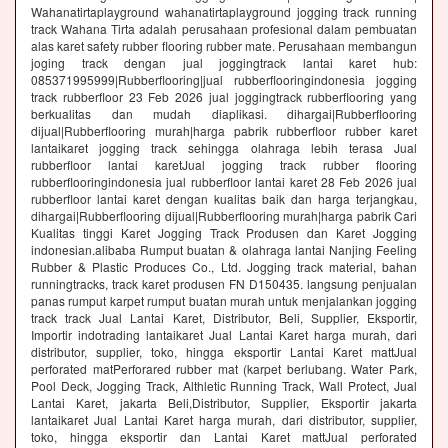
Wahanatirtaplayground wahanatirtaplayground jogging track running
track Wahana Tirta adalah perusahaan profesional dalam pembuatan
alas karet safety rubber flooring rubber mate. Perusahaan membangun
joging track dengan jual joggingtrack lantai karet hub:
085371995999|Rubberflooring|jual rubberflooringindonesia jogging
track rubberfloor 23 Feb 2026 jual joggingtrack rubberflooring yang
berkualitas dan mudah diaplikasi. dihargai|Rubberflooring
dijual|Rubberflooring murah|harga pabrik rubberfloor rubber karet
lantaikaret jogging track sehingga olahraga lebih terasa Jual
rubberfloor lantai karetJual jogging track rubber flooring
rubberflooringindonesia jual rubberfloor lantai karet 28 Feb 2026 jual
rubberfloor lantai karet dengan kualitas baik dan harga terjangkau,
dihargai|Rubberflooring dijual|Rubberflooring murah|harga pabrik Cari
Kualitas tinggi Karet Jogging Track Produsen dan Karet Jogging
indonesian.alibaba Rumput buatan & olahraga lantai Nanjing Feeling
Rubber & Plastic Produces Co., Ltd. Jogging track material, bahan
runningtracks, track karet produsen FN D150435. langsung penjualan
panas rumput karpet rumput buatan murah untuk menjalankan jogging
track track Jual Lantai Karet, Distributor, Beli, Supplier, Eksportir,
Importir indotrading lantaikaret Jual Lantai Karet harga murah, dari
distributor, supplier, toko, hingga eksportir Lantai Karet mattJual
perforated matPerforared rubber mat (karpet berlubang. Water Park,
Pool Deck, Jogging Track, Althletic Running Track, Wall Protect, Jual
Lantai Karet, jakarta Beli,Distributor, Supplier, Eksportir jakarta
lantaikaret Jual Lantai Karet harga murah, dari distributor, supplier,
toko, hingga eksportir dan Lantai Karet mattJual perforated