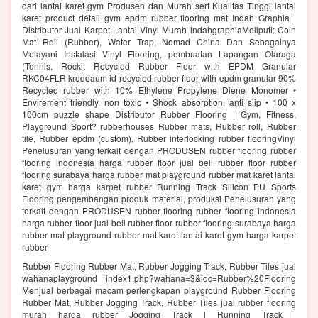
dari lantai karet gym Produsen dan Murah sert Kualitas Tinggi lantai
karet product detail gym epdm rubber flooring mat Indah Graphia |
Distributor Jual Karpet Lantai Vinyl Murah indahgraphiaMeliputi: Coin
Mat Roll (Rubber), Water Trap, Nomad China Dan Sebagainya
Melayani Instalasi Vinyl Flooring, pembuatan Lapangan Olaraga
(Tennis, Rockit Recycled Rubber Floor with EPDM Granular
RKC04FLR kredoaum id recycled rubber floor with epdm granular 90%
Recycled rubber with 10% Ethylene Propylene Diene Monomer •
Envirement friendly, non toxic • Shock absorption, anti slip • 100 x
100cm puzzle shape Distributor Rubber Flooring | Gym, Fitness,
Playground Sport? rubberhouses Rubber mats, Rubber roll, Rubber
tile, Rubber epdm (custom), Rubber interlocking rubber flooringVinyl
Penelusuran yang terkait dengan PRODUSEN rubber flooring rubber
flooring indonesia harga rubber floor jual beli rubber floor rubber
flooring surabaya harga rubber mat playground rubber mat karet lantai
karet gym harga karpet rubber Running Track Silicon PU Sports
Flooring pengembangan produk material, produksi Penelusuran yang
terkait dengan PRODUSEN rubber flooring rubber flooring indonesia
harga rubber floor jual beli rubber floor rubber flooring surabaya harga
rubber mat playground rubber mat karet lantai karet gym harga karpet
rubber
Rubber Flooring Rubber Mat, Rubber Jogging Track, Rubber Tiles jual
wahanaplayground index1.php?wahana=3&idc=Rubber%20Flooring
Menjual berbagai macam perlengkapan playground Rubber Flooring
Rubber Mat, Rubber Jogging Track, Rubber Tiles jual rubber flooring
murah harga rubber Jogging Track | Running Track |