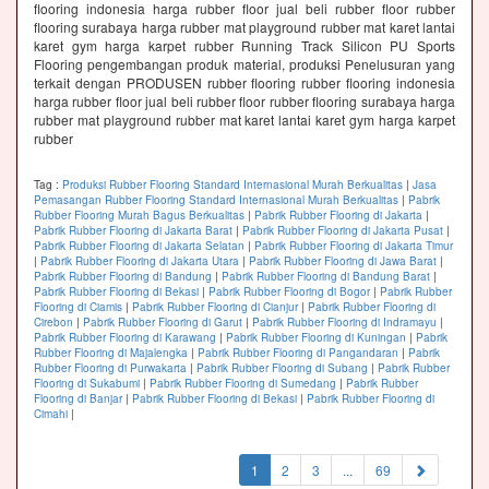
flooring indonesia harga rubber floor jual beli rubber floor rubber
flooring surabaya harga rubber mat playground rubber mat karet lantai
karet gym harga karpet rubber Running Track Silicon PU Sports
Flooring pengembangan produk material, produksi Penelusuran yang
terkait dengan PRODUSEN rubber flooring rubber flooring indonesia
harga rubber floor jual beli rubber floor rubber flooring surabaya harga
rubber mat playground rubber mat karet lantai karet gym harga karpet
rubber
Tag :
Produksi Rubber Flooring Standard Internasional Murah Berkualitas
|
Jasa
Pemasangan Rubber Flooring Standard Internasional Murah Berkualitas
|
Pabrik
Rubber Flooring Murah Bagus Berkualitas
|
Pabrik Rubber Flooring di Jakarta
|
Pabrik Rubber Flooring di Jakarta Barat
|
Pabrik Rubber Flooring di Jakarta Pusat
|
Pabrik Rubber Flooring di Jakarta Selatan
|
Pabrik Rubber Flooring di Jakarta Timur
|
Pabrik Rubber Flooring di Jakarta Utara
|
Pabrik Rubber Flooring di Jawa Barat
|
Pabrik Rubber Flooring di Bandung
|
Pabrik Rubber Flooring di Bandung Barat
|
Pabrik Rubber Flooring di Bekasi
|
Pabrik Rubber Flooring di Bogor
|
Pabrik Rubber
Flooring di Ciamis
|
Pabrik Rubber Flooring di Cianjur
|
Pabrik Rubber Flooring di
Cirebon
|
Pabrik Rubber Flooring di Garut
|
Pabrik Rubber Flooring di Indramayu
|
Pabrik Rubber Flooring di Karawang
|
Pabrik Rubber Flooring di Kuningan
|
Pabrik
Rubber Flooring di Majalengka
|
Pabrik Rubber Flooring di Pangandaran
|
Pabrik
Rubber Flooring di Purwakarta
|
Pabrik Rubber Flooring di Subang
|
Pabrik Rubber
Flooring di Sukabumi
|
Pabrik Rubber Flooring di Sumedang
|
Pabrik Rubber
Flooring di Banjar
|
Pabrik Rubber Flooring di Bekasi
|
Pabrik Rubber Flooring di
Cimahi
|
(current)
1
2
3
...
69