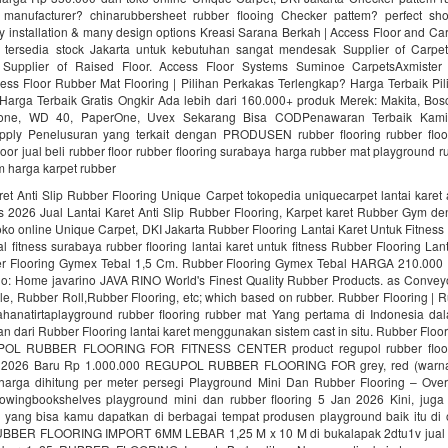
manufacturer? chinarubbersheet rubber flooing Checker pattem? perfect sho
sy installation & many design options Kreasi Sarana Berkah | Access Floor and C
 tersedia stock Jakarta untuk kebutuhan sangat mendesak Supplier of Carpet
. Supplier of Raised Floor. Access Floor Systems Suminoe CarpetsAxmister
ess Floor Rubber Mat Flooring | Pilihan Perkakas Terlengkap? Harga Terbaik Pi
Harga Terbaik Gratis Ongkir Ada lebih dari 160.000+ produk Merek: Makita, Bosc
tone, WD 40, PaperOne, Uvex Sekarang Bisa CODPenawaran Terbaik Kami
upply Penelusuran yang terkait dengan PRODUSEN rubber flooring rubber floo
loor jual beli rubber floor rubber flooring surabaya harga rubber mat playground r
ym harga karpet rubber
ret Anti Slip Rubber Flooring Unique Carpet tokopedia uniquecarpet lantai karet a
es 2026 Jual Lantai Karet Anti Slip Rubber Flooring, Karpet karet Rubber Gym d
oko online Unique Carpet, DKI Jakarta Rubber Flooring Lantai Karet Untuk Fitnes
fitness surabaya rubber flooring lantai karet untuk fitness Rubber Flooring Lan
er Flooring Gymex Tebal 1,5 Cm. Rubber Flooring Gymex Tebal HARGA 210.0
no: Home javarino JAVA RINO World's Finest Quality Rubber Products. as Convey
le, Rubber Roll,Rubber Flooring, etc; which based on rubber. Rubber Flooring | 
hanatirtaplayground rubber flooring rubber mat Yang pertama di Indonesia d
n dari Rubber Flooring lantai karet menggunakan sistem cast in situ. Rubber Floor
POL RUBBER FLOORING FOR FITNESS CENTER product regupol rubber floorin
n 2026 Baru Rp 1.000.000 REGUPOL RUBBER FLOORING FOR grey, red (warn
 harga dihitung per meter persegi Playground Mini Dan Rubber Flooring – Ove
lowingbookshelves playground mini dan rubber flooring 5 Jan 2026 Kini, juga
ng yang bisa kamu dapatkan di berbagai tempat produsen playground baik itu di 
 RUBBER FLOORING IMPORT 6MM LEBAR 1,25 M x 10 M di bukalapak 2dtu1v jual r