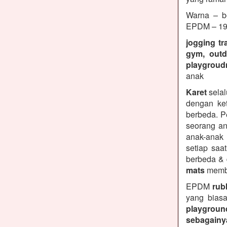
Warna – be
EPDM – 19 
jogging tr
gym, outd
playgroud
anak
Karet
selal
dengan ket
berbeda. P
seorang an
anak-anak
setiap saa
berbeda &
mats
membe
EPDM
rubb
yang biasa
playground
sebagainy