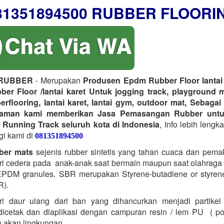
81351894500 RUBBER FLOORI
RUBBER
- Merupakan
Produsen Epdm Rubber Floor lantai 
er Floor /lantai karet Untuk jogging track, playground 
erflooring, lantai karet, lantai gym, outdoor mat, Sebagai
laman kami memberikan Jasa Pemasangan Rubber untu
 Running Track seluruh kota di Indonesia
, Info lebih lengk
gi kami di
081351894500
ber mats
sejenis rubber sintetis yang tahan cuaca dan pema
i cedera pada anak-anak saat bermain maupun saat olahraga t
PDM granules. SBR merupakan Styrene-butadiene or styrene
R).
ri daur ulang dari ban yang dihancurkan menjadi partikel
icetak dan diaplikasi dengan campuran resin / lem PU ( po
 akan lingkungan.