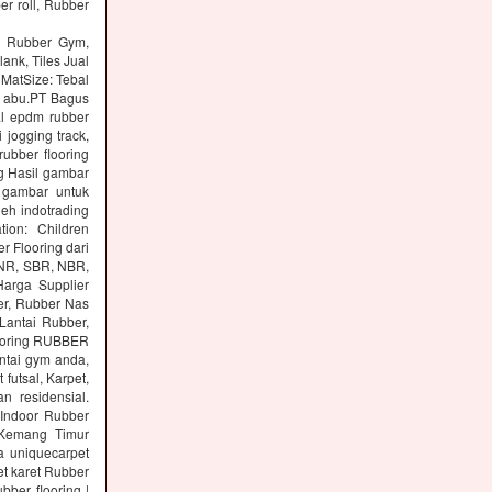
er roll, Rubber
ng Rubber Gym,
lank, Tiles Jual
 MatSize: Tebal
n abu.PT Bagus
al epdm rubber
 jogging track,
ubber flooring
g Hasil gambar
 gambar untuk
eh indotrading
tion: Children
r Flooring dari
: NR, SBR, NBR,
arga Supplier
er, Rubber Nas
Lantai Rubber,
ooring RUBBER
tai gym anda,
utsal, Karpet,
n residensial.
Indoor Rubber
 Kemang Timur
a uniquecarpet
pet karet Rubber
ber flooring |