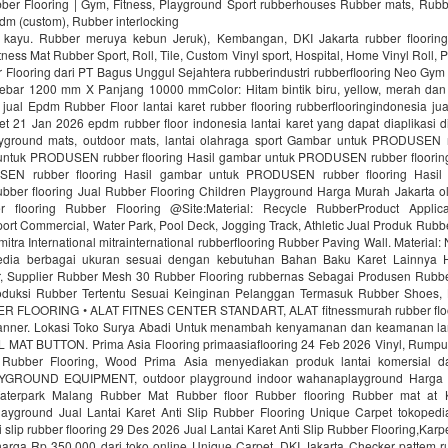
bber Flooring | Gym, Fitness, Playground Sport rubberhouses Rubber mats, Rubb
pdm (custom), Rubber interlocking
i kayu. Rubber meruya kebun Jeruk), Kembangan, DKI Jakarta rubber floori
ness Mat Rubber Sport, Roll, Tile, Custom Vinyl sport, Hospital, Home Vinyl Roll, P
Flooring dari PT Bagus Unggul Sejahtera rubberindustri rubberflooring Neo Gym
ebar 1200 mm X Panjang 10000 mmColor: Hitam bintik biru, yellow, merah da
jual Epdm Rubber Floor lantai karet rubber flooring rubberflooringindonesia ju
aret 21 Jan 2026 epdm rubber floor indonesia lantai karet yang dapat diaplikasi di
ayground mats, outdoor mats, lantai olahraga sport Gambar untuk PRODUSEN r
untuk PRODUSEN rubber flooring Hasil gambar untuk PRODUSEN rubber floorin
EN rubber flooring Hasil gambar untuk PRODUSEN rubber flooring Hasil
er flooring Jual Rubber Flooring Children Playground Harga Murah Jakarta ol
r flooring Rubber Flooring @Site:Material: Recycle RubberProduct Applica
ort Commercial, Water Park, Pool Deck, Jogging Track, Athletic Jual Produk Rubbe
mitra International mitrainternational rubberflooring Rubber Paving Wall. Material
edia berbagai ukuran sesuai dengan kebutuhan Bahan Baku Karet Lainnya H
 Supplier Rubber Mesh 30 Rubber Flooring rubbernas Sebagai Produsen Rubb
uksi Rubber Tertentu Sesuai Keinginan Pelanggan Termasuk Rubber Shoes, 
R FLOORING • ALAT FITNES CENTER STANDART, ALAT fitnessmurah rubber fl
nner. Lokasi Toko Surya Abadi Untuk menambah kenyamanan dan keamanan lan
AT BUTTON. Prima Asia Flooring primaasiaflooring 24 Feb 2026 Vinyl, Rumput f
 Rubber Flooring, Wood Prima Asia menyediakan produk lantai komersial da
ROUND EQUIPMENT, outdoor playground indoor wahanaplayground Harga 
Waterpark Malang Rubber Mat Rubber floor Rubber flooring Rubber mat at
ayground Jual Lantai Karet Anti Slip Rubber Flooring Unique Carpet tokopedi
ti slip rubber flooring 29 Des 2026 Jual Lantai Karet Anti Slip Rubber Flooring,Kar
rga Rp 350.000 dari toko online Unique Carpet, DKI Jakarta Checker pattem rub