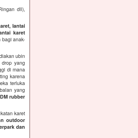
ingan dll),
ret, lantai
ntai karet
 bagi anak-
diakan ubin
n drop yang
ggi di mana
ting karena
ka terluka
ebalan yang
PDM rubber
katan karet
an outdoor
terpark dan