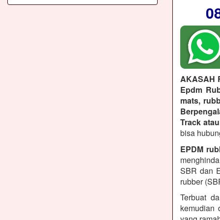
0
AKASAH 
Epdm Rubb
mats, rubb
Berpenga
Track atau
bisa hubun
EPDM rub
menghindar
SBR dan E
rubber (SB
Terbuat da
kemudian d
yang ramah