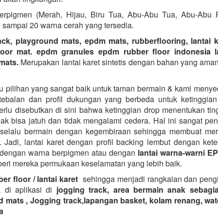
rpigmen (Merah, Hijau, Biru Tua, Abu-Abu Tua, Abu-Abu R
sampai 20 warna cerah yang tersedia.
ack, playground mats, epdm mats, rubberflooring, lantai ka
oor mat. epdm granules epdm rubber floor indonesia la
mats.
Merupakan lantai karet sintetis dengan bahan yang aman
u pilihan yang sangat baik untuk taman bermain & kami menye
ebalan dan profil dukungan yang berbeda untuk ketinggia
erlu disebutkan di sini bahwa ketinggian drop menentukan tin
ak bisa jatuh dan tidak mengalami cedera. Hal ini sangat pen
 selalu bermain dengan kegembiraan sehingga membuat mere
t. Jadi, lantai karet dengan profil backing lembut dengan ket
 dengan warna berpigmen atau dengan
lantai warna-warni E
ri mereka permukaan keselamatan yang lebih baik.
er floor / lantai karet
sehingga menjadi rangkaian dan pengi
 di aplikasi di
jogging track, area bermain anak sebagi
 mats , Jogging track,lapangan basket, kolam renang, wa
a