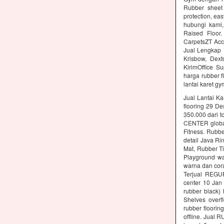
Rubber sheet 
protection, ea
hubungi kami,
Raised Floor
CarpetsZT Acc
Jual Lengkap 
Krisbow, Dex
KirimOffice S
harga rubber f
lantai karet g
Jual Lantai Ka
flooring 29 D
350.000 dari t
CENTER global 
Fitness. Rubb
detail Java Ri
Mat, Rubber Ti
Playground wa
warna dan cora
Terjual REGU
center 10 Ja
rubber black)
Shelves overf
rubber floori
offline. Jual