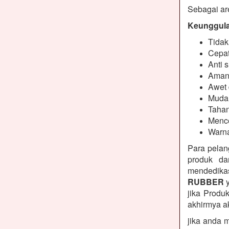
Sebagai are
Keunggulan
Tidak
Cepat
Anti s
Aman
Awet 
Muda
Tahan
Mence
Warna
Para pelan
produk da
mendedikas
RUBBER
y
jika Produ
akhirmya a
jika anda 