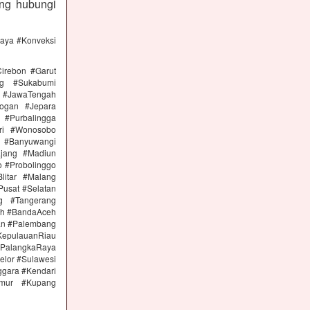
ng hubungi
caya #Konveksi
irebon #Garut
ng #Sukabumi
 #JawaTengah
ogan #Jepara
#Purbalingga
ri #Wonosobo
n #Banyuwangi
ajang #Madiun
 #Probolinggo
itar #Malang
Pusat #Selatan
g #Tangerang
eh #BandaAceh
an #Palembang
epulauanRiau
PalangkaRaya
elor #Sulawesi
ggara #Kendari
imur #Kupang