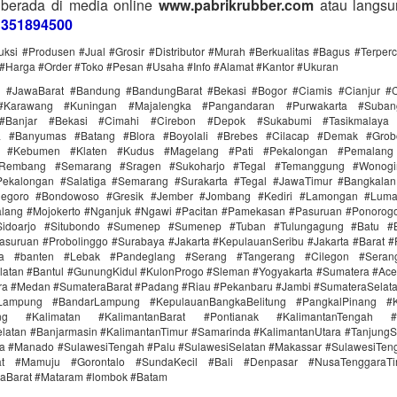
 berada di media online
www.pabrikrubber.com
atau langsu
1351894500
uksi #Produsen #Jual #Grosir #Distributor #Murah #Berkualitas #Bagus #Terper
#Harga #Order #Toko #Pesan #Usaha #Info #Alamat #Kantor #Ukuran
i #JawaBarat #Bandung #BandungBarat #Bekasi #Bogor #Ciamis #Cianjur #C
#Karawang #Kuningan #Majalengka #Pangandaran #Purwakarta #Suba
Banjar #Bekasi #Cimahi #Cirebon #Depok #Sukabumi #Tasikmalaya
ra #Banyumas #Batang #Blora #Boyolali #Brebes #Cilacap #Demak #Grob
r #Kebumen #Klaten #Kudus #Magelang #Pati #Pekalongan #Pemalang 
#Rembang #Semarang #Sragen #Sukoharjo #Tegal #Temanggung #Wonogi
ekalongan #Salatiga #Semarang #Surakarta #Tegal #JawaTimur #Bangkala
onegoro #Bondowoso #Gresik #Jember #Jombang #Kediri #Lamongan #Lum
lang #Mojokerto #Nganjuk #Ngawi #Pacitan #Pamekasan #Pasuruan #Ponorogo
idoarjo #Situbondo #Sumenep #Sumenep #Tuban #Tulungagung #Batu #Bl
asuruan #Probolinggo #Surabaya #Jakarta #KepulauanSeribu #Jakarta #Barat #
ra #banten #Lebak #Pandeglang #Serang #Tangerang #Cilegon #Seran
latan #Bantul #GunungKidul #KulonProgo #Sleman #Yogyakarta #Sumatera #Ac
ra #Medan #SumateraBarat #Padang #Riau #Pekanbaru #Jambi #SumateraSelat
Lampung #BandarLampung #KepulauanBangkaBelitung #PangkalPinang #K
ang #Kalimatan #KalimantanBarat #Pontianak #KalimantanTengah #
latan #Banjarmasin #KalimantanTimur #Samarinda #KalimantanUtara #TanjungS
a #Manado #SulawesiTengah #Palu #SulawesiSelatan #Makassar #SulawesiTen
rat #Mamuju #Gorontalo #SundaKecil #Bali #Denpasar #NusaTenggaraT
aBarat #Mataram #lombok #Batam