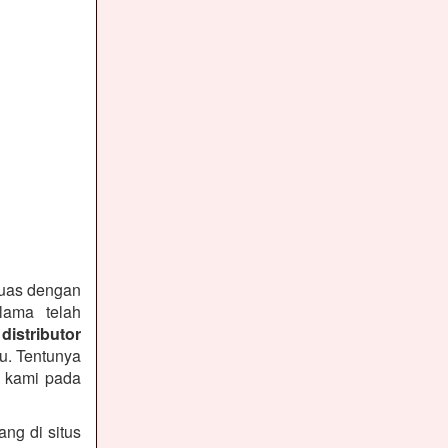
puas dengan
lama telah
distributor
u. Tentunya
n kami pada
ng di situs