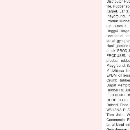
Distributor Ru
tile, Rubber e
Karpet. Lanta
Playground, Fit
Produk Rubber 
3,6, 8 mm X L
Unggul Harga 
floor lantai k
lantai gym,pl
Hasil gambar 
untuk PRODUS
PRODUSEN rubb
product rubbe
Playground, Sp
PT. Dhimas Tri
EPDM dllTers
Crumb Rubber,
Dapat Memprod
Rubber RUBBE
FLOORING. Ba
RUBBER ROLL M
Raised Floor,
WAHANA PLAYG
Tiles Jatim 
Commercial Pl
lantai karet an
Gym dengan ha