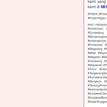
kami yang
kami di
08
#Pabrik #Prod
#Pusat #Agen 
kami melayan
#Indramayu 
#Sumedang #
#Banjarnega
#Karanganya
#Purworejo 
#Magelang #P
#Blitar #Boj
#Magetan #Ma
#Sampang #S
#Mojokerto #P
#Timur #Uta
#TangerangSe
#SumateraUta
#Bengkulu #
#TanjungPin
#KalimantanSe
#SulawesiUtar
#SulawesiBa
#NusaTenggar