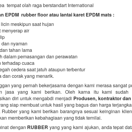
a tempat olah raga berstandart International
 EPDM rubber floor atau lantai karet EPDM mats :
 licin meskipun saat hujan
 menyerap air
lip
 dan nyaman
dan tahan lama
h dalam pemasangan dan perawatan
 terhadap cuaca
gah cedera saat jatuh ataupun terbentur
 dan corak yang menarik.
ggan yang pernah bekerjasama dengan kami merasa sangat 
n jasa yang kami berikan. Oleh karna itu kami sudah 
ikan diri untuk mengabdi menjadi
Produsen, kontraktor dan 
ang siap membuat untuk hasil yang bagus dan harga terjangka
k Rubber yang kami berikan barangnya sesuai keinginan klie
kan memberikan kebahagiaan yang tidak ternilai.
minat dengan
RUBBER
yang yang kami ajukan, anda tepat data