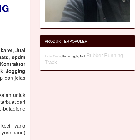
NG
PRODUK TERPOPULER
karet, Jual
Rubber Running
mats, epdm
Rubber Flooring
Rubber Jogging Track
Track
 Kontraktor
k Jogging
ap dan jelas
kaian untuk
erbuat dari
-butadiene
 kecil yang
lyurethane)