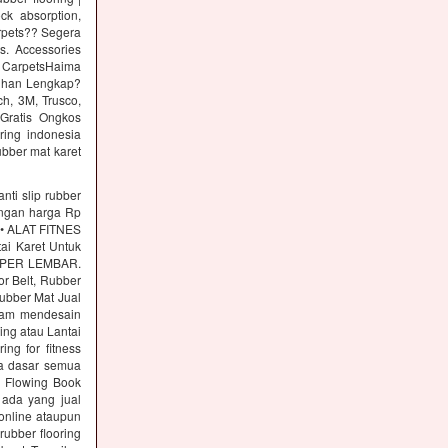
ck absorption,
arpets?? Segera
s. Accessories
 CarpetsHaima
lihan Lengkap?
h, 3M, Trusco,
Gratis Ongkos
ring indonesia
ubber mat karet
nti slip rubber
engan harga Rp
s • ALAT FITNES
tai Karet Untuk
00 PER LEMBAR.
or Belt, Rubber
Rubber Mat Jual
alam mendesain
ing atau Lantai
g for fitness
a dasar semua
r Flowing Book
 ada yang jual
online ataupun
ubber flooring