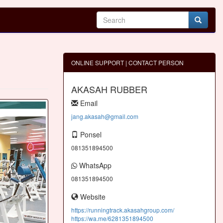
ONLINE SUPPORT | CONTACT PERSON
AKASAH RUBBER
Email
jang.akasah@gmail.com
Ponsel
081351894500
WhatsApp
081351894500
Website
https://runningtrack.akasahgroup.com/
https://wa.me/6281351894500