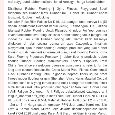
mat playground rubber mat karet lantai karet gym harga karpet rubber
Distributor Rubber Flooring | Gym, Fitness, Playground Sport
rubberhouses Rubber mats, Rubber roll, Rubber tile, Rubber epdm
(custom), Rubber interlocking
Komplek Ruko Rich Palace No D16, Jl.Lapangan bola meruya ilir, (Di
depan Apartement Belmont kebun Jeruk), Kembangan, DKI Jakarta
Istalisasi Rubber Flooring Untuk Playground Indoor For Your Journey
foyerjeunecordee.over blog istalisasi rubber flooring untuk playground
indoor 19 Jan 2026 Rubber flooring atau karpet karet biasanya
diletakan di latai secara permanen atau Categories: #mainan
playground, #jual rubber flooring Berbagai produsen yang jual rubber
flooring sudah memberikan warna, ukuran, Karet Flooring Pabrik | Cina
Karet Flooring Produsen, Pemasok tj rubber floor id products rubber
flooring Rubber Flooring Manufacturers, Factory, Suppliers From
China, We sincerely welcome overseas consumers to refer to for the
long term cooperation plus the China Sound Proof Fitness Commercial
Fleck Rubber Flooring untuk id.goodsoundproof floors sound proof
fitness rubber flooring for gym Shenzhen Vinco Keras Material Co, Ltd
adalah salah satu yang terbaik suara bukti kebugaran komersial bintik
bintik lantai karet untuk produsen olahraga dan Neo Flex Rubber Floor
| Anti Fatigue Dry Area | Anti Fatigue bataviakarpet catalogue anti
fatigue_doormat anti_fatigue index Neo Flex Rubber Floor. NEO FLEX
RUBBER Thickness: 8 MM; Material: Rubber; Roll Size: 1,2 m x 10 M,
1,2m x 15 m Harga sudah termasuk PPN Jual Lantai Karet Anti Slip
Gym & Kamar Mandi Murah Toko Jakarta decorindoperkasa lantai
karet 9 Okt 2026 Jual Lantai Karet Anti Slip untuk Gym & Kamar Mandi.