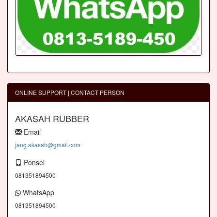
ONLINE SUPPORT | CONTACT PERSON
AKASAH RUBBER
Email
jang.akasah@gmail.com
Ponsel
081351894500
WhatsApp
081351894500