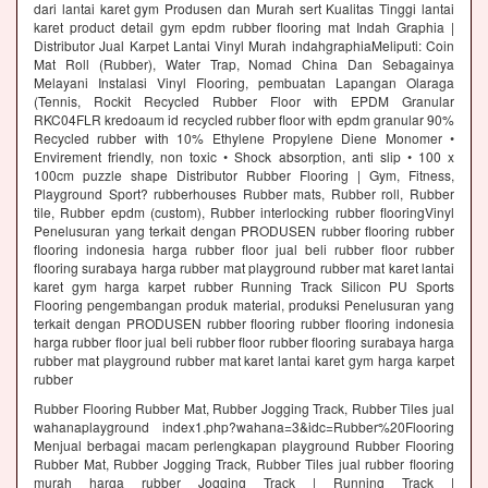
dari lantai karet gym Produsen dan Murah sert Kualitas Tinggi lantai
karet product detail gym epdm rubber flooring mat Indah Graphia |
Distributor Jual Karpet Lantai Vinyl Murah indahgraphiaMeliputi: Coin
Mat Roll (Rubber), Water Trap, Nomad China Dan Sebagainya
Melayani Instalasi Vinyl Flooring, pembuatan Lapangan Olaraga
(Tennis, Rockit Recycled Rubber Floor with EPDM Granular
RKC04FLR kredoaum id recycled rubber floor with epdm granular 90%
Recycled rubber with 10% Ethylene Propylene Diene Monomer •
Envirement friendly, non toxic • Shock absorption, anti slip • 100 x
100cm puzzle shape Distributor Rubber Flooring | Gym, Fitness,
Playground Sport? rubberhouses Rubber mats, Rubber roll, Rubber
tile, Rubber epdm (custom), Rubber interlocking rubber flooringVinyl
Penelusuran yang terkait dengan PRODUSEN rubber flooring rubber
flooring indonesia harga rubber floor jual beli rubber floor rubber
flooring surabaya harga rubber mat playground rubber mat karet lantai
karet gym harga karpet rubber Running Track Silicon PU Sports
Flooring pengembangan produk material, produksi Penelusuran yang
terkait dengan PRODUSEN rubber flooring rubber flooring indonesia
harga rubber floor jual beli rubber floor rubber flooring surabaya harga
rubber mat playground rubber mat karet lantai karet gym harga karpet
rubber
Rubber Flooring Rubber Mat, Rubber Jogging Track, Rubber Tiles jual
wahanaplayground index1.php?wahana=3&idc=Rubber%20Flooring
Menjual berbagai macam perlengkapan playground Rubber Flooring
Rubber Mat, Rubber Jogging Track, Rubber Tiles jual rubber flooring
murah harga rubber Jogging Track | Running Track |