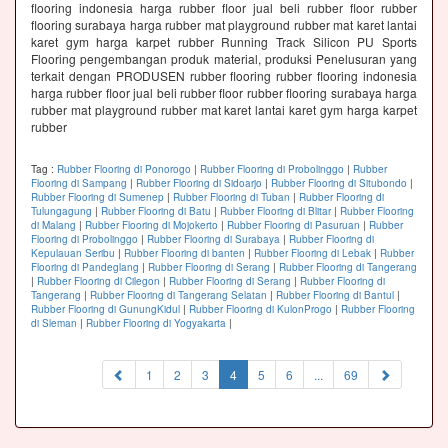
flooring indonesia harga rubber floor jual beli rubber floor rubber
flooring surabaya harga rubber mat playground rubber mat karet lantai
karet gym harga karpet rubber Running Track Silicon PU Sports
Flooring pengembangan produk material, produksi Penelusuran yang
terkait dengan PRODUSEN rubber flooring rubber flooring indonesia
harga rubber floor jual beli rubber floor rubber flooring surabaya harga
rubber mat playground rubber mat karet lantai karet gym harga karpet
rubber
Tag :
Rubber Flooring di Ponorogo
|
Rubber Flooring di Probolinggo
|
Rubber
Flooring di Sampang
|
Rubber Flooring di Sidoarjo
|
Rubber Flooring di Situbondo
|
Rubber Flooring di Sumenep
|
Rubber Flooring di Tuban
|
Rubber Flooring di
Tulungagung
|
Rubber Flooring di Batu
|
Rubber Flooring di Blitar
|
Rubber Flooring
di Malang
|
Rubber Flooring di Mojokerto
|
Rubber Flooring di Pasuruan
|
Rubber
Flooring di Probolinggo
|
Rubber Flooring di Surabaya
|
Rubber Flooring di
Kepulauan Seribu
|
Rubber Flooring di banten
|
Rubber Flooring di Lebak
|
Rubber
Flooring di Pandeglang
|
Rubber Flooring di Serang
|
Rubber Flooring di Tangerang
|
Rubber Flooring di Cilegon
|
Rubber Flooring di Serang
|
Rubber Flooring di
Tangerang
|
Rubber Flooring di Tangerang Selatan
|
Rubber Flooring di Bantul
|
Rubber Flooring di GunungKidul
|
Rubber Flooring di KulonProgo
|
Rubber Flooring
di Sleman
|
Rubber Flooring di Yogyakarta
|
(current)
1
2
3
4
5
6
...
69