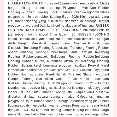
RUBBER FLOORING FOR grey, red (warna dasar semua rubber black)
harga dihitung per meter persegi Playground Mini Dan Rubber
Flooring – Over Flowing Book Shelves overflowingbookshelves
playground mini dan rubber flooring 5 Jan 2026 Kini, juga ada yang
jual rubber flooring yang bisa kamu dapatkan di berbagai tempat
produsen playground baik itu di online ataupun offline. Jual RUBBER
FLOORING IMPORT 6MM LEBAR 1,25 M x 10 M di bukalapak 2dtu1v
jual rubber flooring import 6mm lebar 1 25 RUBBER FLOORING
Import, Berkualitas, Nyaman dipakai dan membuat Tampilan Ruangan
Anda Menjadi Mewah & Elegant. Selain Nyaman & Kuat, Juga
Distributor Trelleborg Flooring Rubber, Jual Trelleborg Flooring Rubber
onebiz Trelleborg Flooring Rubber Karpet Lantai Karet jual Trelleborg
Flooring Rubber,pemasok Trelleborg Flooring Rubber,Trelleborg
Flooring Rubber murah, authorized distributor Trelleborg Flooring
Rubber. Butiran karet berwarna produsen kualitas Perekat Karet
indonesian.epdmrubber granules products Cina Custom Playground
Rubber Flooring, Butiran Karet Ramah Cina Anti Statis Playground
Rubber Flooring Customized Colors Tahan Korosi perusahaan
Istalisasi Rubber Flooring Untuk Playground Indoor For Your Journey
foyerjeunecordee.over blog istalisasi rubber flooring untuk playground
indoor 19 Jan 2026 Rubber flooring atau karpet karet biasanya
diletakan di latai secara permanen atau Categories: #mainan
playground, #jual rubber flooring Berbagai produsen yang jual rubber
flooring sudah memberikan warna, ukuran Penelusuran yang terkait
dengan PRODUSEN rubber flooring rubber flooring indonesia harga
rubber floor jual beli rubber floor rubber flooring surabaya harga rubber