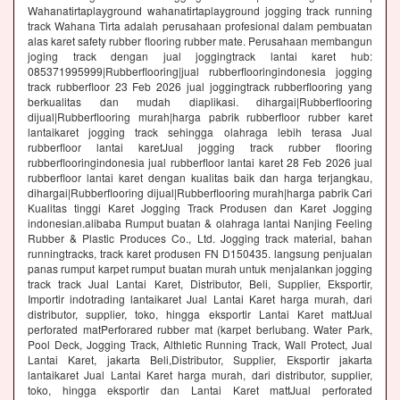
Wahanatirtaplayground wahanatirtaplayground jogging track running
track Wahana Tirta adalah perusahaan profesional dalam pembuatan
alas karet safety rubber flooring rubber mate. Perusahaan membangun
joging track dengan jual joggingtrack lantai karet hub:
085371995999|Rubberflooring|jual rubberflooringindonesia jogging
track rubberfloor 23 Feb 2026 jual joggingtrack rubberflooring yang
berkualitas dan mudah diaplikasi. dihargai|Rubberflooring
dijual|Rubberflooring murah|harga pabrik rubberfloor rubber karet
lantaikaret jogging track sehingga olahraga lebih terasa Jual
rubberfloor lantai karetJual jogging track rubber flooring
rubberflooringindonesia jual rubberfloor lantai karet 28 Feb 2026 jual
rubberfloor lantai karet dengan kualitas baik dan harga terjangkau,
dihargai|Rubberflooring dijual|Rubberflooring murah|harga pabrik Cari
Kualitas tinggi Karet Jogging Track Produsen dan Karet Jogging
indonesian.alibaba Rumput buatan & olahraga lantai Nanjing Feeling
Rubber & Plastic Produces Co., Ltd. Jogging track material, bahan
runningtracks, track karet produsen FN D150435. langsung penjualan
panas rumput karpet rumput buatan murah untuk menjalankan jogging
track track Jual Lantai Karet, Distributor, Beli, Supplier, Eksportir,
Importir indotrading lantaikaret Jual Lantai Karet harga murah, dari
distributor, supplier, toko, hingga eksportir Lantai Karet mattJual
perforated matPerforared rubber mat (karpet berlubang. Water Park,
Pool Deck, Jogging Track, Althletic Running Track, Wall Protect, Jual
Lantai Karet, jakarta Beli,Distributor, Supplier, Eksportir jakarta
lantaikaret Jual Lantai Karet harga murah, dari distributor, supplier,
toko, hingga eksportir dan Lantai Karet mattJual perforated