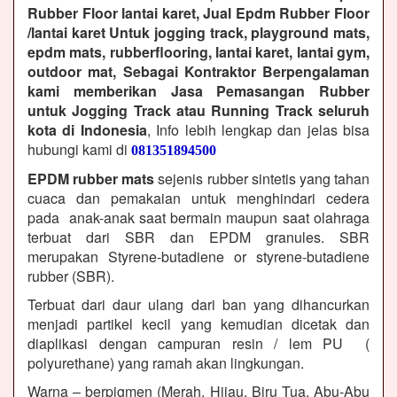
Rubber Floor lantai karet, Jual Epdm Rubber Floor
/lantai karet Untuk jogging track, playground mats,
epdm mats, rubberflooring, lantai karet, lantai gym,
outdoor mat, Sebagai Kontraktor Berpengalaman
kami memberikan Jasa Pemasangan Rubber
untuk Jogging Track atau Running Track seluruh
kota di Indonesia
, Info lebih lengkap dan jelas bisa
hubungi kami di
081351894500
EPDM rubber mats
sejenis rubber sintetis yang tahan
cuaca dan pemakaian untuk menghindari cedera
pada anak-anak saat bermain maupun saat olahraga
terbuat dari SBR dan EPDM granules. SBR
merupakan Styrene-butadiene or styrene-butadiene
rubber (SBR).
Terbuat dari daur ulang dari ban yang dihancurkan
menjadi partikel kecil yang kemudian dicetak dan
diaplikasi dengan campuran resin / lem PU (
polyurethane) yang ramah akan lingkungan.
Warna – berpigmen (Merah, Hijau, Biru Tua, Abu-Abu