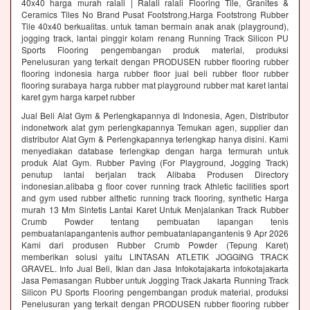
40x40 harga murah ralali | Ralali ralali Flooring Tile, Granites &
Ceramics Tiles No Brand Pusat Footstrong,Harga Footstrong Rubber
Tile 40x40 berkualitas. untuk taman bermain anak anak (playground),
jogging track, lantai pinggir kolam renang Running Track Silicon PU
Sports Flooring pengembangan produk material, produksi
Penelusuran yang terkait dengan PRODUSEN rubber flooring rubber
flooring indonesia harga rubber floor jual beli rubber floor rubber
flooring surabaya harga rubber mat playground rubber mat karet lantai
karet gym harga karpet rubber
Jual Beli Alat Gym & Perlengkapannya di Indonesia, Agen, Distributor
indonetwork alat gym perlengkapannya Temukan agen, supplier dan
distributor Alat Gym & Perlengkapannya terlengkap hanya disini. Kami
menyediakan database terlengkap dengan harga termurah untuk
produk Alat Gym. Rubber Paving (For Playground, Jogging Track)
penutup lantai berjalan track Alibaba Produsen Directory
indonesian.alibaba g floor cover running track Athletic facilities sport
and gym used rubber althetic running track flooring, synthetic Harga
murah 13 Mm Sintetis Lantai Karet Untuk Menjalankan Track Rubber
Crumb Powder tentang pembuatan lapangan tenis
pembuatanlapangantenis author pembuatanlapangantenis 9 Apr 2026
Kami dari produsen Rubber Crumb Powder (Tepung Karet)
memberikan solusi yaitu LINTASAN ATLETIK JOGGING TRACK
GRAVEL. Info Jual Beli, Iklan dan Jasa Infokotajakarta infokotajakarta
Jasa Pemasangan Rubber untuk Jogging Track Jakarta Running Track
Silicon PU Sports Flooring pengembangan produk material, produksi
Penelusuran yang terkait dengan PRODUSEN rubber flooring rubber