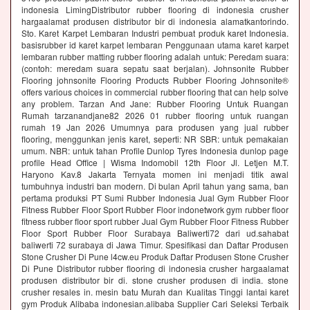
indonesia LimingDistributor rubber flooring di indonesia crusher
hargaalamat produsen distributor bir di indonesia alamatkantorindo.
Sto. Karet Karpet Lembaran Industri pembuat produk karet Indonesia.
basisrubber id karet karpet lembaran Penggunaan utama karet karpet
lembaran rubber matting rubber flooring adalah untuk: Peredam suara:
(contoh: meredam suara sepatu saat berjalan). Johnsonite Rubber
Flooring johnsonite Flooring Products Rubber Flooring Johnsonite®
offers various choices in commercial rubber flooring that can help solve
any problem. Tarzan And Jane: Rubber Flooring Untuk Ruangan
Rumah tarzanandjane82 2026 01 rubber flooring untuk ruangan
rumah 19 Jan 2026 Umumnya para produsen yang jual rubber
flooring, menggunkan jenis karet, seperti: NR SBR: untuk pemakaian
umum. NBR: untuk tahan Profile Dunlop Tyres Indonesia dunlop page
profile Head Office | Wisma Indomobil 12th Floor Jl. Letjen M.T.
Haryono Kav.8 Jakarta Ternyata momen ini menjadi titik awal
tumbuhnya industri ban modern. Di bulan April tahun yang sama, ban
pertama produksi PT Sumi Rubber Indonesia Jual Gym Rubber Floor
Fitness Rubber Floor Sport Rubber Floor indonetwork gym rubber floor
fitness rubber floor sport rubber Jual Gym Rubber Floor Fitness Rubber
Floor Sport Rubber Floor Surabaya Baliwerti72 dari ud.sahabat
baliwerti 72 surabaya di Jawa Timur. Spesifikasi dan Daftar Produsen
Stone Crusher Di Pune l4cw.eu Produk Daftar Produsen Stone Crusher
Di Pune Distributor rubber flooring di indonesia crusher hargaalamat
produsen distributor bir di. stone crusher produsen di india. stone
crusher resales in. mesin batu Murah dan Kualitas Tinggi lantai karet
gym Produk Alibaba indonesian.alibaba Supplier Cari Seleksi Terbaik