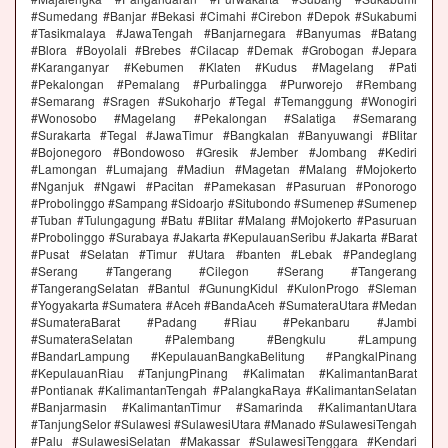
#Sumedang #Banjar #Bekasi #Cimahi #Cirebon #Depok #Sukabumi
#Tasikmalaya #JawaTengah #Banjarnegara #Banyumas #Batang
#Blora #Boyolali #Brebes #Cilacap #Demak #Grobogan #Jepara
#Karanganyar #Kebumen #Klaten #Kudus #Magelang #Pati
#Pekalongan #Pemalang #Purbalingga #Purworejo #Rembang
#Semarang #Sragen #Sukoharjo #Tegal #Temanggung #Wonogiri
#Wonosobo #Magelang #Pekalongan #Salatiga #Semarang
#Surakarta #Tegal #JawaTimur #Bangkalan #Banyuwangi #Blitar
#Bojonegoro #Bondowoso #Gresik #Jember #Jombang #Kediri
#Lamongan #Lumajang #Madiun #Magetan #Malang #Mojokerto
#Nganjuk #Ngawi #Pacitan #Pamekasan #Pasuruan #Ponorogo
#Probolinggo #Sampang #Sidoarjo #Situbondo #Sumenep #Sumenep
#Tuban #Tulungagung #Batu #Blitar #Malang #Mojokerto #Pasuruan
#Probolinggo #Surabaya #Jakarta #KepulauanSeribu #Jakarta #Barat
#Pusat #Selatan #Timur #Utara #banten #Lebak #Pandeglang
#Serang #Tangerang #Cilegon #Serang #Tangerang
#TangerangSelatan #Bantul #GunungKidul #KulonProgo #Sleman
#Yogyakarta #Sumatera #Aceh #BandaAceh #SumateraUtara #Medan
#SumateraBarat #Padang #Riau #Pekanbaru #Jambi
#SumateraSelatan #Palembang #Bengkulu #Lampung
#BandarLampung #KepulauanBangkaBelitung #PangkalPinang
#KepulauanRiau #TanjungPinang #Kalimatan #KalimantanBarat
#Pontianak #KalimantanTengah #PalangkaRaya #KalimantanSelatan
#Banjarmasin #KalimantanTimur #Samarinda #KalimantanUtara
#TanjungSelor #Sulawesi #SulawesiUtara #Manado #SulawesiTengah
#Palu #SulawesiSelatan #Makassar #SulawesiTenggara #Kendari