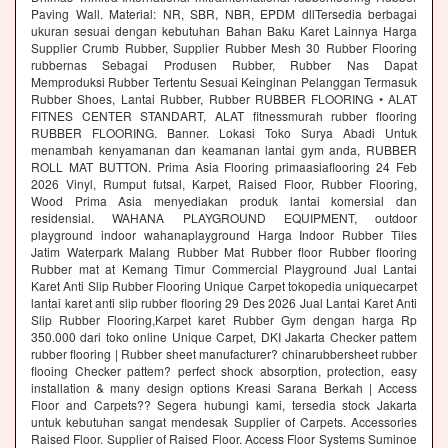
Paving Wall. Material: NR, SBR, NBR, EPDM dllTersedia berbagai
ukuran sesuai dengan kebutuhan Bahan Baku Karet Lainnya Harga
Supplier Crumb Rubber, Supplier Rubber Mesh 30 Rubber Flooring
rubbernas Sebagai Produsen Rubber, Rubber Nas Dapat
Memproduksi Rubber Tertentu Sesuai Keinginan Pelanggan Termasuk
Rubber Shoes, Lantai Rubber, Rubber RUBBER FLOORING • ALAT
FITNES CENTER STANDART, ALAT fitnessmurah rubber flooring
RUBBER FLOORING. Banner. Lokasi Toko Surya Abadi Untuk
menambah kenyamanan dan keamanan lantai gym anda, RUBBER
ROLL MAT BUTTON. Prima Asia Flooring primaasiaflooring 24 Feb
2026 Vinyl, Rumput futsal, Karpet, Raised Floor, Rubber Flooring,
Wood Prima Asia menyediakan produk lantai komersial dan
residensial. WAHANA PLAYGROUND EQUIPMENT, outdoor
playground indoor wahanaplayground Harga Indoor Rubber Tiles
Jatim Waterpark Malang Rubber Mat Rubber floor Rubber flooring
Rubber mat at Kemang Timur Commercial Playground Jual Lantai
Karet Anti Slip Rubber Flooring Unique Carpet tokopedia uniquecarpet
lantai karet anti slip rubber flooring 29 Des 2026 Jual Lantai Karet Anti
Slip Rubber Flooring,Karpet karet Rubber Gym dengan harga Rp
350.000 dari toko online Unique Carpet, DKI Jakarta Checker pattem
rubber flooring | Rubber sheet manufacturer? chinarubbersheet rubber
flooing Checker pattem? perfect shock absorption, protection, easy
installation & many design options Kreasi Sarana Berkah | Access
Floor and Carpets?? Segera hubungi kami, tersedia stock Jakarta
untuk kebutuhan sangat mendesak Supplier of Carpets. Accessories
Raised Floor. Supplier of Raised Floor. Access Floor Systems Suminoe