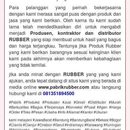
Para pelanggan yang pernah bekerjasama
dengan kami merasa sangat puas dengan produk dan
jasa yang kami berikan. Oleh karna itu kami sudah
lama telah mendedikasikan diri untuk mengabdi
menjadi
Produsen, kontraktor dan distributor
RUBBER
yang siap membuat untuk hasil yang bagus
dan harga terjangkau. Tentunya jika Produk Rubber
yang kami berikan barangnya sesuai keinginan klien
kami pada akhirmya akan memberikan kebahagiaan
yang tidak ternilai.
jika anda minat dengan
RUBBER
yang yang kami
ajukan, anda tepat datang di situs kami yang berada di
media online
www.pabrikrubber.com
atau langsung
hubungi kami di
081351894500
#Pabrik #Produksi #Produsen #Jual #Grosir #Distributor #Murah
#Berkualitas #Bagus #Terpercaya #Konveksi #Pusat #Agen #Harga
#Order #Toko #Pesan #Usaha #Info #Alamat #Kantor #Ukuran
kami melayani #JawaBarat #Bandung #BandungBarat #Bekasi #Bogor
#Ciamis #Cianjur #Cirebon #Garut #Indramayu #Karawang #Kuningan
#Majalengka #Pangandaran #Purwakarta #Subang #Sukabumi