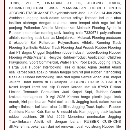
TENIS, VOLLEY, LINTASAN ATLETIK, JOGGING TRACK,
BADMINTON,FUTSAL. JASA PEMASANGAN RUBBER UNTUK
JOGGING TRACK JAKARTA ayobisnis.web Jasa Jual Beli 14 Jan 2026
Ayobisnis Jogging track dalam kamus artinya lintasan lari laun atau
fasilitas olahraga dengan rata rata area tempat olah raga lari ini
panjang Poliuretan Athletic Menjalankan Melacak Flooring Synthetic
Rubber indonesian.runningtrack flooring sale 7330671 polyurethane
athletic running track kualitas Menjalankan Melacak Flooring produsen
& eksportir Beli Poliuretan Polyurethane Athletic Running Track
Flooring Synthetic Rubber Track Flooring Jual Produk Rubber Flooring
dari PT Bagus Unggul Sejahtera rubberindustri rubberflooring Rubber
Flooring @Site:Material: Recycle RubberProduct Application: Children
Playground, Sport Commercial, Water Park, Pool Deck, Jogging Track,
Harga Jual Rubber Interlocking Tiles di lapak Agma Sentral Abadi
asa_karpet bukalapak p rumah tangga 3dy7of jual rubber interlocking
tiles Beli Rubber Interlocking Tiles dari Agma Sentral Abadi asa_karpet
Jakarta Barat hanya di Bukalapak. JOGGING TRACK & GARDEN
Keset karpet karet anti slip Rubber Korean Mat uk 87x59 Diskon
Limited Termurah Berkualitas. Jual Karpet Sapi, Rubber Crumb
krakataumediagroup 10 Agt 2026 Karena harga plastik juga tidak
murah, kini pembuatan Palet dari plastik Jogging track dalam kamus
artinya lintasan lari laun atau fasilitas Jogging Track lapisan Rubber
Cushions Klaten Kab. Kantor & Industri olx iklan jogging track lapisan
rubber cushions 29 Mei 2026 Menerima pembuatan Jogging
Track,lintasan Atletik dll dengan bahan RUBBER CUSHIONS
dll.Menerima pekerjaan dari nol renovasi, Jual Footstrong Rubber Tile