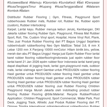
#SulawesiBarat #Mamuju #Gorontalo #SundaKecil #Bali #Denpasar
#NusaTenggaraTimur #Kupang #NusaTenggaraBarat #Mataram
#lombok #Batam
Distributor Rubber Flooring | Gym, Fitness, Playground Sport
rubberhouses Rubber mats, Rubber roll, Rubber tile, Rubber epdm
(custom), Rubber interlocking
Karpet. Lantai kayu. Rubber meruya kebun Jeruk), Kembangan, DKI
Jakarta rubber flooring Rubber Gym, Playground, Fitness Mat Rubber
Sport, Roll, Tile, Custom Vinyl sport, Hospital, Home Vinyl Roll, Plank,
Tiles Jual Produk Rubber Flooring dari PT Bagus Unggul Sejahtera
rubberindustri rubberflooring Neo Gym MatSize: Tebal 3,6, 8 mm X
Lebar 1200 mm X Panjang 10000 mmColor: Hitam bintik biru, yellow,
merah dan abu.PT Bagus Unggul Harga jual Epdm Rubber Floor lantai
karet rubber flooring rubberflooringindonesia jual epdm rubber floor
lantai karet 21 Jan 2026 epdm rubber floor indonesia lantai karet yang
dapat diaplikasi di jogging track, lantai gym,playground mats, outdoor
mats, lantai olahraga sport Gambar untuk PRODUSEN rubber flooring
Hasil gambar untuk PRODUSEN rubber flooring Hasil gambar untuk
PRODUSEN rubber flooring Hasil gambar untuk PRODUSEN rubber
flooring Hasil gambar untuk PRODUSEN rubber flooring Hasil gambar
untuk PRODUSEN rubber flooring Jual Rubber Flooring Children
Playground Harga Murah Jakarta oleh indotrading product rubber
flooring Rubber Flooring @Site:Material: Recycle RubberProduct
Application: Children Playground, Sport Commercial, Water Park, Pool
Deck, Jogging Track, Athletic Jual Produk Rubber Flooring dari PT.
Dhimas Trimitra International mitrainternational rubberflooring Rubber