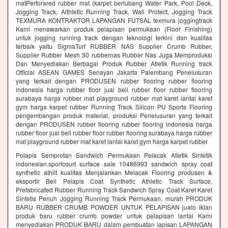
matPerforared rubber mat (karpet berlubang Water Park, Pool Deck,
Jogging Track, Althletic Running Track, Wall Protect, Jogging Track
TEXMURA KONTRAKTOR LAPANGAN FUTSAL texmura joggingtrack
Kami menawarkan produk pelapisan permukaan (Floor Finishing)
untuk jogging running track dengan teknologi terkini dan kualitas
terbaik yaitu SigmaTurf RUBBER NAS Supplier Crumb Rubber,
Supplier Rubber Mesh 30 rubbernas Rubber Nas Juga Memproduksi
Dan Menyediakan Berbagai Produk Rubber Atletik Running track
Official ASEAN GAMES Senayan Jakarta Palembang Penelusuran
yang terkait dengan PRODUSEN rubber flooring rubber flooring
indonesia harga rubber floor jual beli rubber floor rubber flooring
surabaya harga rubber mat playground rubber mat karet lantai karet
gym harga karpet rubber Running Track Silicon PU Sports Flooring
pengembangan produk material, produksi Penelusuran yang terkait
dengan PRODUSEN rubber flooring rubber flooring indonesia harga
rubber floor jual beli rubber floor rubber flooring surabaya harga rubber
mat playground rubber mat karet lantai karet gym harga karpet rubber
Pelapis Semprotan Sandwich Permukaan Pelacak Atletik Sintetik
indonesian.sportcourt surface sale 10486993 sandwich spray coat
synthetic athlit kualitas Menjalankan Melacak Flooring produsen &
eksportir Beli Pelapis Coat Synthetic Athletic Track Surface,
Prefabricated Rubber Running Track Sandwich Spray Coat Karet Karet
Sintetis Penuh Jogging Running Track Permukaan. murah PRODUK
BARU RUBBER CRUMB POWDER UNTUK PELAPISAN jualo iklan
produk baru rubber crumb powder untuk pelapisan lantai Kami
menyediakan PRODUK BARU dalam pembuatan lapisan LAPANGAN