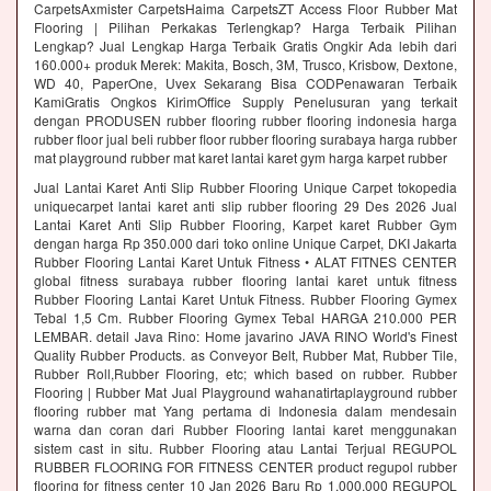
CarpetsAxmister CarpetsHaima CarpetsZT Access Floor Rubber Mat
Flooring | Pilihan Perkakas Terlengkap? Harga Terbaik Pilihan
Lengkap? Jual Lengkap Harga Terbaik Gratis Ongkir Ada lebih dari
160.000+ produk Merek: Makita, Bosch, 3M, Trusco, Krisbow, Dextone,
WD 40, PaperOne, Uvex Sekarang Bisa CODPenawaran Terbaik
KamiGratis Ongkos KirimOffice Supply Penelusuran yang terkait
dengan PRODUSEN rubber flooring rubber flooring indonesia harga
rubber floor jual beli rubber floor rubber flooring surabaya harga rubber
mat playground rubber mat karet lantai karet gym harga karpet rubber
Jual Lantai Karet Anti Slip Rubber Flooring Unique Carpet tokopedia
uniquecarpet lantai karet anti slip rubber flooring 29 Des 2026 Jual
Lantai Karet Anti Slip Rubber Flooring, Karpet karet Rubber Gym
dengan harga Rp 350.000 dari toko online Unique Carpet, DKI Jakarta
Rubber Flooring Lantai Karet Untuk Fitness • ALAT FITNES CENTER
global fitness surabaya rubber flooring lantai karet untuk fitness
Rubber Flooring Lantai Karet Untuk Fitness. Rubber Flooring Gymex
Tebal 1,5 Cm. Rubber Flooring Gymex Tebal HARGA 210.000 PER
LEMBAR. detail Java Rino: Home javarino JAVA RINO World's Finest
Quality Rubber Products. as Conveyor Belt, Rubber Mat, Rubber Tile,
Rubber Roll,Rubber Flooring, etc; which based on rubber. Rubber
Flooring | Rubber Mat Jual Playground wahanatirtaplayground rubber
flooring rubber mat Yang pertama di Indonesia dalam mendesain
warna dan coran dari Rubber Flooring lantai karet menggunakan
sistem cast in situ. Rubber Flooring atau Lantai Terjual REGUPOL
RUBBER FLOORING FOR FITNESS CENTER product regupol rubber
flooring for fitness center 10 Jan 2026 Baru Rp 1.000.000 REGUPOL