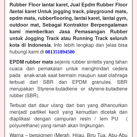
Rubber Floor lantai karet, Jual Epdm Rubber Floor
/lantai karet Untuk jogging track, playground mats,
epdm mats, rubberflooring, lantai karet, lantai gym,
outdoor mat, Sebagai Kontraktor Berpengalaman
kami memberikan Jasa Pemasangan Rubber
untuk Jogging Track atau Running Track seluruh
kota di Indonesia
, Info lebih lengkap dan jelas bisa
hubungi kami di
081351894500
EPDM rubber mats
sejenis rubber sintetis yang tahan
cuaca dan pemakaian untuk menghindari cedera
pada anak-anak saat bermain maupun saat olahraga
terbuat dari SBR dan EPDM granules. SBR
merupakan Styrene-butadiene or styrene-butadiene
rubber (SBR).
Terbuat dari daur ulang dari ban yang dihancurkan
menjadi partikel kecil yang kemudian dicetak dan
diaplikasi dengan campuran resin / lem PU (
polyurethane) yang ramah akan lingkungan.
Warna – berpigmen (Merah, Hijau, Biru Tua, Abu-Abu