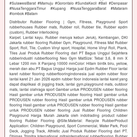
#SulawesiBarat #Mamuju #Gorontalo #SundaKecil #Bali #Denpasar
#NusaTenggaraTimur #Kupang #NusaTenggaraBarat #Mataram
#lombok #Batam
Distributor Rubber Flooring | Gym, Fitness, Playground Sport
rubberhouses Rubber mats, Rubber roll, Rubber tile, Rubber epdm
(custom), Rubber interlocking
Karpet. Lantai kayu. Rubber meruya kebun Jeruk), Kembangan, DKI
Jakarta rubber flooring Rubber Gym, Playground, Fitness Mat Rubber
Sport, Roll, Tile, Custom Vinyl sport, Hospital, Home Vinyl Roll, Plank,
Tiles Jual Produk Rubber Flooring dari PT Bagus Unggul Sejahtera
rubberindustri rubberflooring Neo Gym MatSize: Tebal 3,6, 8 mm X
Lebar 1200 mm X Panjang 10000 mmColor: Hitam bintik biru, yellow,
merah dan abu.PT Bagus Unggul Harga jual Epdm Rubber Floor lantai
karet rubber flooring rubberflooringindonesia jual epdm rubber floor
lantai karet 21 Jan 2026 epdm rubber floor indonesia lantai karet yang
dapat diaplikasi di jogging track, lantai gym,playground mats, outdoor
mats, lantai olahraga sport Gambar untuk PRODUSEN rubber flooring
Hasil gambar untuk PRODUSEN rubber flooring Hasil gambar untuk
PRODUSEN rubber flooring Hasil gambar untuk PRODUSEN rubber
flooring Hasil gambar untuk PRODUSEN rubber flooring Hasil gambar
untuk PRODUSEN rubber flooring Jual Rubber Flooring Children
Playground Harga Murah Jakarta oleh indotrading product rubber
flooring Rubber Flooring @Site:Material: Recycle RubberProduct
Application: Children Playground, Sport Commercial, Water Park, Pool
Deck, Jogging Track, Athletic Jual Produk Rubber Flooring dari PT.
Dhimas Trimitra International mitrainternational rubberflooring Rubber