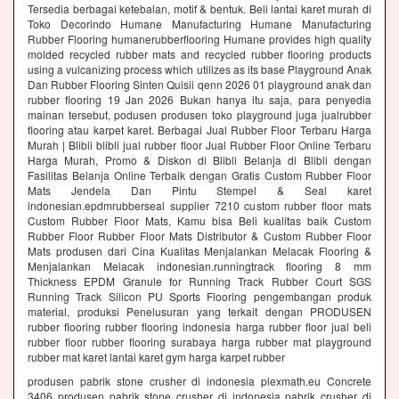
Tersedia berbagai ketebalan, motif & bentuk. Beli lantai karet murah di
Toko Decorindo Humane Manufacturing Humane Manufacturing
Rubber Flooring humanerubberflooring Humane provides high quality
molded recycled rubber mats and recycled rubber flooring products
using a vulcanizing process which utilizes as its base Playground Anak
Dan Rubber Flooring Sinten Quisii qenn 2026 01 playground anak dan
rubber flooring 19 Jan 2026 Bukan hanya itu saja, para penyedia
mainan tersebut, podusen produsen toko playground juga jualrubber
flooring atau karpet karet. Berbagai Jual Rubber Floor Terbaru Harga
Murah | Blibli blibli jual rubber floor Jual Rubber Floor Online Terbaru
Harga Murah, Promo & Diskon di Blibli Belanja di Blibli dengan
Fasilitas Belanja Online Terbaik dengan Gratis Custom Rubber Floor
Mats Jendela Dan Pintu Stempel & Seal karet
indonesian.epdmrubberseal supplier 7210 custom rubber floor mats
Custom Rubber Floor Mats, Kamu bisa Beli kualitas baik Custom
Rubber Floor Rubber Floor Mats Distributor & Custom Rubber Floor
Mats produsen dari Cina Kualitas Menjalankan Melacak Flooring &
Menjalankan Melacak indonesian.runningtrack flooring 8 mm
Thickness EPDM Granule for Running Track Rubber Court SGS
Running Track Silicon PU Sports Flooring pengembangan produk
material, produksi Penelusuran yang terkait dengan PRODUSEN
rubber flooring rubber flooring indonesia harga rubber floor jual beli
rubber floor rubber flooring surabaya harga rubber mat playground
rubber mat karet lantai karet gym harga karpet rubber
produsen pabrik stone crusher di indonesia plexmath.eu Concrete
3406 produsen pabrik stone crusher di indonesia pabrik crusher di