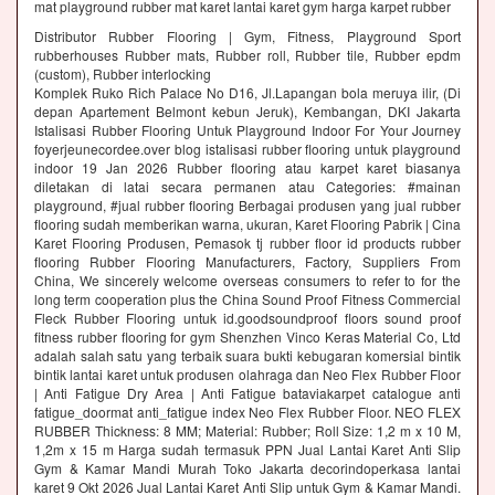
mat playground rubber mat karet lantai karet gym harga karpet rubber
Distributor Rubber Flooring | Gym, Fitness, Playground Sport
rubberhouses Rubber mats, Rubber roll, Rubber tile, Rubber epdm
(custom), Rubber interlocking
Komplek Ruko Rich Palace No D16, Jl.Lapangan bola meruya ilir, (Di
depan Apartement Belmont kebun Jeruk), Kembangan, DKI Jakarta
Istalisasi Rubber Flooring Untuk Playground Indoor For Your Journey
foyerjeunecordee.over blog istalisasi rubber flooring untuk playground
indoor 19 Jan 2026 Rubber flooring atau karpet karet biasanya
diletakan di latai secara permanen atau Categories: #mainan
playground, #jual rubber flooring Berbagai produsen yang jual rubber
flooring sudah memberikan warna, ukuran, Karet Flooring Pabrik | Cina
Karet Flooring Produsen, Pemasok tj rubber floor id products rubber
flooring Rubber Flooring Manufacturers, Factory, Suppliers From
China, We sincerely welcome overseas consumers to refer to for the
long term cooperation plus the China Sound Proof Fitness Commercial
Fleck Rubber Flooring untuk id.goodsoundproof floors sound proof
fitness rubber flooring for gym Shenzhen Vinco Keras Material Co, Ltd
adalah salah satu yang terbaik suara bukti kebugaran komersial bintik
bintik lantai karet untuk produsen olahraga dan Neo Flex Rubber Floor
| Anti Fatigue Dry Area | Anti Fatigue bataviakarpet catalogue anti
fatigue_doormat anti_fatigue index Neo Flex Rubber Floor. NEO FLEX
RUBBER Thickness: 8 MM; Material: Rubber; Roll Size: 1,2 m x 10 M,
1,2m x 15 m Harga sudah termasuk PPN Jual Lantai Karet Anti Slip
Gym & Kamar Mandi Murah Toko Jakarta decorindoperkasa lantai
karet 9 Okt 2026 Jual Lantai Karet Anti Slip untuk Gym & Kamar Mandi.