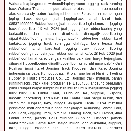
Wahanatirtaplayground wahanatirtaplayground jogging track running
track Wahana Tirta adalah perusahaan profesional dalam pembuatan
alas karet safety rubber flooring rubber mate. Perusahaan membangun
joging track dengan jual joggingtrack lantai karet hub:
085371995999|Rubberflooring|jual rubberflooringindonesia jogging
track rubberfloor 23 Feb 2026 jual joggingtrack rubberflooring yang
berkualitas dan mudah diaplikasi. dihargai|Rubberflooring
dijual|Rubberflooring murah|harga pabrik rubberfloor rubber karet
lantaikaret jogging track sehingga olahraga lebih terasa Jual
rubberfloor lantai karetJual jogging track rubber flooring
rubberflooringindonesia jual rubberfloor lantai karet 28 Feb 2026 jual
rubberfloor lantai karet dengan kualitas baik dan harga terjangkau,
dihargai|Rubberflooring dijual|Rubberflooring murah|harga pabrik Cari
Kualitas tinggi Karet Jogging Track Produsen dan Karet Jogging
indonesian.alibaba Rumput buatan & olahraga lantai Nanjing Feeling
Rubber & Plastic Produces Co., Ltd. Jogging track material, bahan
runningtracks, track karet produsen FN D150435. langsung penjualan
panas rumput karpet rumput buatan murah untuk menjalankan jogging
track track Jual Lantai Karet, Distributor, Beli, Supplier, Eksportir,
Importir indotrading lantaikaret Jual Lantai Karet harga murah, dari
distributor, supplier, toko, hingga eksportir Lantai Karet mattJual
perforated matPerforared rubber mat (karpet berlubang. Water Park,
Pool Deck, Jogging Track, Althletic Running Track, Wall Protect, Jual
Lantai Karet, jakarta Beli,Distributor, Supplier, Eksportir jakarta
lantaikaret Jual Lantai Karet harga murah, dari distributor, supplier,
toko, hingga eksportir dan Lantai Karet mattJual perforated