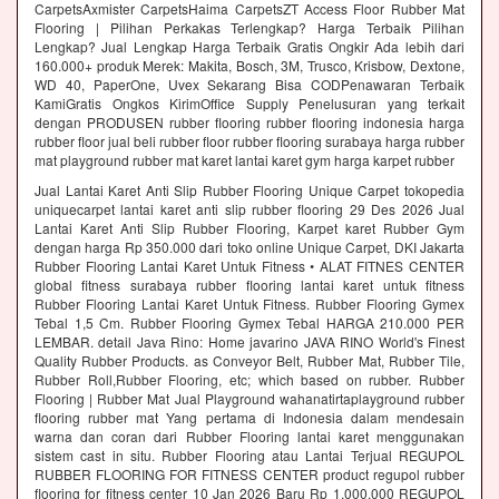
CarpetsAxmister CarpetsHaima CarpetsZT Access Floor Rubber Mat
Flooring | Pilihan Perkakas Terlengkap? Harga Terbaik Pilihan
Lengkap? Jual Lengkap Harga Terbaik Gratis Ongkir Ada lebih dari
160.000+ produk Merek: Makita, Bosch, 3M, Trusco, Krisbow, Dextone,
WD 40, PaperOne, Uvex Sekarang Bisa CODPenawaran Terbaik
KamiGratis Ongkos KirimOffice Supply Penelusuran yang terkait
dengan PRODUSEN rubber flooring rubber flooring indonesia harga
rubber floor jual beli rubber floor rubber flooring surabaya harga rubber
mat playground rubber mat karet lantai karet gym harga karpet rubber
Jual Lantai Karet Anti Slip Rubber Flooring Unique Carpet tokopedia
uniquecarpet lantai karet anti slip rubber flooring 29 Des 2026 Jual
Lantai Karet Anti Slip Rubber Flooring, Karpet karet Rubber Gym
dengan harga Rp 350.000 dari toko online Unique Carpet, DKI Jakarta
Rubber Flooring Lantai Karet Untuk Fitness • ALAT FITNES CENTER
global fitness surabaya rubber flooring lantai karet untuk fitness
Rubber Flooring Lantai Karet Untuk Fitness. Rubber Flooring Gymex
Tebal 1,5 Cm. Rubber Flooring Gymex Tebal HARGA 210.000 PER
LEMBAR. detail Java Rino: Home javarino JAVA RINO World's Finest
Quality Rubber Products. as Conveyor Belt, Rubber Mat, Rubber Tile,
Rubber Roll,Rubber Flooring, etc; which based on rubber. Rubber
Flooring | Rubber Mat Jual Playground wahanatirtaplayground rubber
flooring rubber mat Yang pertama di Indonesia dalam mendesain
warna dan coran dari Rubber Flooring lantai karet menggunakan
sistem cast in situ. Rubber Flooring atau Lantai Terjual REGUPOL
RUBBER FLOORING FOR FITNESS CENTER product regupol rubber
flooring for fitness center 10 Jan 2026 Baru Rp 1.000.000 REGUPOL