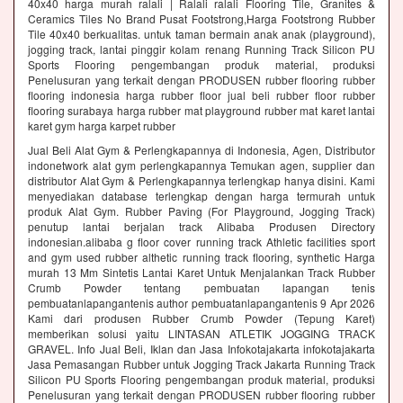
40x40 harga murah ralali | Ralali ralali Flooring Tile, Granites &
Ceramics Tiles No Brand Pusat Footstrong,Harga Footstrong Rubber
Tile 40x40 berkualitas. untuk taman bermain anak anak (playground),
jogging track, lantai pinggir kolam renang Running Track Silicon PU
Sports Flooring pengembangan produk material, produksi
Penelusuran yang terkait dengan PRODUSEN rubber flooring rubber
flooring indonesia harga rubber floor jual beli rubber floor rubber
flooring surabaya harga rubber mat playground rubber mat karet lantai
karet gym harga karpet rubber
Jual Beli Alat Gym & Perlengkapannya di Indonesia, Agen, Distributor
indonetwork alat gym perlengkapannya Temukan agen, supplier dan
distributor Alat Gym & Perlengkapannya terlengkap hanya disini. Kami
menyediakan database terlengkap dengan harga termurah untuk
produk Alat Gym. Rubber Paving (For Playground, Jogging Track)
penutup lantai berjalan track Alibaba Produsen Directory
indonesian.alibaba g floor cover running track Athletic facilities sport
and gym used rubber althetic running track flooring, synthetic Harga
murah 13 Mm Sintetis Lantai Karet Untuk Menjalankan Track Rubber
Crumb Powder tentang pembuatan lapangan tenis
pembuatanlapangantenis author pembuatanlapangantenis 9 Apr 2026
Kami dari produsen Rubber Crumb Powder (Tepung Karet)
memberikan solusi yaitu LINTASAN ATLETIK JOGGING TRACK
GRAVEL. Info Jual Beli, Iklan dan Jasa Infokotajakarta infokotajakarta
Jasa Pemasangan Rubber untuk Jogging Track Jakarta Running Track
Silicon PU Sports Flooring pengembangan produk material, produksi
Penelusuran yang terkait dengan PRODUSEN rubber flooring rubber