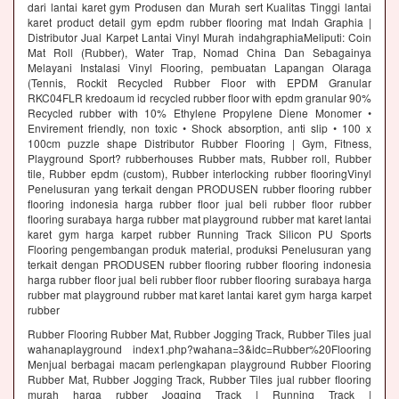
dari lantai karet gym Produsen dan Murah sert Kualitas Tinggi lantai
karet product detail gym epdm rubber flooring mat Indah Graphia |
Distributor Jual Karpet Lantai Vinyl Murah indahgraphiaMeliputi: Coin
Mat Roll (Rubber), Water Trap, Nomad China Dan Sebagainya
Melayani Instalasi Vinyl Flooring, pembuatan Lapangan Olaraga
(Tennis, Rockit Recycled Rubber Floor with EPDM Granular
RKC04FLR kredoaum id recycled rubber floor with epdm granular 90%
Recycled rubber with 10% Ethylene Propylene Diene Monomer •
Envirement friendly, non toxic • Shock absorption, anti slip • 100 x
100cm puzzle shape Distributor Rubber Flooring | Gym, Fitness,
Playground Sport? rubberhouses Rubber mats, Rubber roll, Rubber
tile, Rubber epdm (custom), Rubber interlocking rubber flooringVinyl
Penelusuran yang terkait dengan PRODUSEN rubber flooring rubber
flooring indonesia harga rubber floor jual beli rubber floor rubber
flooring surabaya harga rubber mat playground rubber mat karet lantai
karet gym harga karpet rubber Running Track Silicon PU Sports
Flooring pengembangan produk material, produksi Penelusuran yang
terkait dengan PRODUSEN rubber flooring rubber flooring indonesia
harga rubber floor jual beli rubber floor rubber flooring surabaya harga
rubber mat playground rubber mat karet lantai karet gym harga karpet
rubber
Rubber Flooring Rubber Mat, Rubber Jogging Track, Rubber Tiles jual
wahanaplayground index1.php?wahana=3&idc=Rubber%20Flooring
Menjual berbagai macam perlengkapan playground Rubber Flooring
Rubber Mat, Rubber Jogging Track, Rubber Tiles jual rubber flooring
murah harga rubber Jogging Track | Running Track |