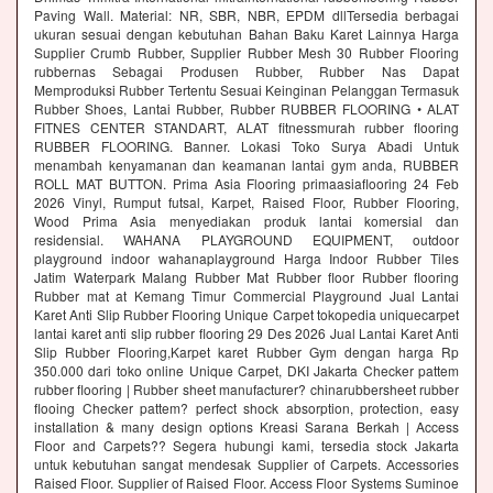
Paving Wall. Material: NR, SBR, NBR, EPDM dllTersedia berbagai
ukuran sesuai dengan kebutuhan Bahan Baku Karet Lainnya Harga
Supplier Crumb Rubber, Supplier Rubber Mesh 30 Rubber Flooring
rubbernas Sebagai Produsen Rubber, Rubber Nas Dapat
Memproduksi Rubber Tertentu Sesuai Keinginan Pelanggan Termasuk
Rubber Shoes, Lantai Rubber, Rubber RUBBER FLOORING • ALAT
FITNES CENTER STANDART, ALAT fitnessmurah rubber flooring
RUBBER FLOORING. Banner. Lokasi Toko Surya Abadi Untuk
menambah kenyamanan dan keamanan lantai gym anda, RUBBER
ROLL MAT BUTTON. Prima Asia Flooring primaasiaflooring 24 Feb
2026 Vinyl, Rumput futsal, Karpet, Raised Floor, Rubber Flooring,
Wood Prima Asia menyediakan produk lantai komersial dan
residensial. WAHANA PLAYGROUND EQUIPMENT, outdoor
playground indoor wahanaplayground Harga Indoor Rubber Tiles
Jatim Waterpark Malang Rubber Mat Rubber floor Rubber flooring
Rubber mat at Kemang Timur Commercial Playground Jual Lantai
Karet Anti Slip Rubber Flooring Unique Carpet tokopedia uniquecarpet
lantai karet anti slip rubber flooring 29 Des 2026 Jual Lantai Karet Anti
Slip Rubber Flooring,Karpet karet Rubber Gym dengan harga Rp
350.000 dari toko online Unique Carpet, DKI Jakarta Checker pattem
rubber flooring | Rubber sheet manufacturer? chinarubbersheet rubber
flooing Checker pattem? perfect shock absorption, protection, easy
installation & many design options Kreasi Sarana Berkah | Access
Floor and Carpets?? Segera hubungi kami, tersedia stock Jakarta
untuk kebutuhan sangat mendesak Supplier of Carpets. Accessories
Raised Floor. Supplier of Raised Floor. Access Floor Systems Suminoe