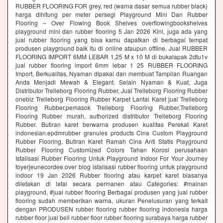
RUBBER FLOORING FOR grey, red (warna dasar semua rubber black)
harga dihitung per meter persegi Playground Mini Dan Rubber
Flooring – Over Flowing Book Shelves overflowingbookshelves
playground mini dan rubber flooring 5 Jan 2026 Kini, juga ada yang
jual rubber flooring yang bisa kamu dapatkan di berbagai tempat
produsen playground baik itu di online ataupun offline. Jual RUBBER
FLOORING IMPORT 6MM LEBAR 1,25 M x 10 M di bukalapak 2dtu1v
jual rubber flooring import 6mm lebar 1 25 RUBBER FLOORING
Import, Berkualitas, Nyaman dipakai dan membuat Tampilan Ruangan
Anda Menjadi Mewah & Elegant. Selain Nyaman & Kuat, Juga
Distributor Trelleborg Flooring Rubber, Jual Trelleborg Flooring Rubber
onebiz Trelleborg Flooring Rubber Karpet Lantai Karet jual Trelleborg
Flooring Rubber,pemasok Trelleborg Flooring Rubber,Trelleborg
Flooring Rubber murah, authorized distributor Trelleborg Flooring
Rubber. Butiran karet berwarna produsen kualitas Perekat Karet
indonesian.epdmrubber granules products Cina Custom Playground
Rubber Flooring, Butiran Karet Ramah Cina Anti Statis Playground
Rubber Flooring Customized Colors Tahan Korosi perusahaan
Istalisasi Rubber Flooring Untuk Playground Indoor For Your Journey
foyerjeunecordee.over blog istalisasi rubber flooring untuk playground
indoor 19 Jan 2026 Rubber flooring atau karpet karet biasanya
diletakan di latai secara permanen atau Categories: #mainan
playground, #jual rubber flooring Berbagai produsen yang jual rubber
flooring sudah memberikan warna, ukuran Penelusuran yang terkait
dengan PRODUSEN rubber flooring rubber flooring indonesia harga
rubber floor jual beli rubber floor rubber flooring surabaya harga rubber