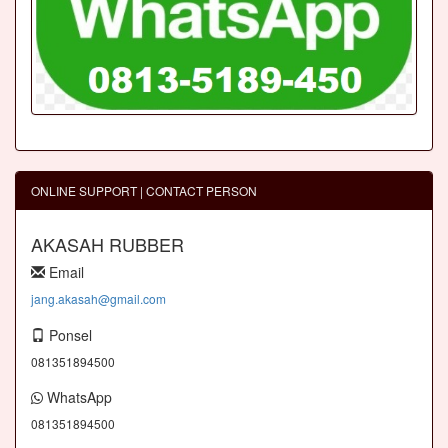
ONLINE SUPPORT | CONTACT PERSON
AKASAH RUBBER
Email
jang.akasah@gmail.com
Ponsel
081351894500
WhatsApp
081351894500