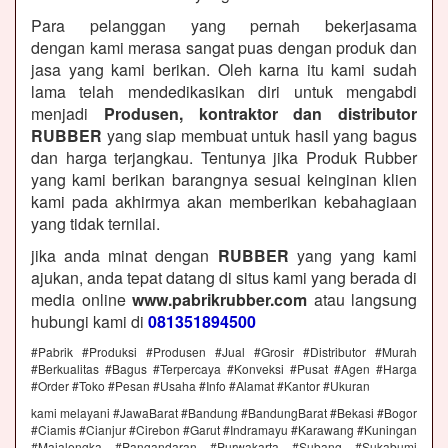
Para pelanggan yang pernah bekerjasama
dengan kami merasa sangat puas dengan produk dan
jasa yang kami berikan. Oleh karna itu kami sudah
lama telah mendedikasikan diri untuk mengabdi
menjadi
Produsen, kontraktor dan distributor
RUBBER
yang siap membuat untuk hasil yang bagus
dan harga terjangkau. Tentunya jika Produk Rubber
yang kami berikan barangnya sesuai keinginan klien
kami pada akhirmya akan memberikan kebahagiaan
yang tidak ternilai.
jika anda minat dengan
RUBBER
yang yang kami
ajukan, anda tepat datang di situs kami yang berada di
media online
www.pabrikrubber.com
atau langsung
hubungi kami di
081351894500
#Pabrik #Produksi #Produsen #Jual #Grosir #Distributor #Murah
#Berkualitas #Bagus #Terpercaya #Konveksi #Pusat #Agen #Harga
#Order #Toko #Pesan #Usaha #Info #Alamat #Kantor #Ukuran
kami melayani #JawaBarat #Bandung #BandungBarat #Bekasi #Bogor
#Ciamis #Cianjur #Cirebon #Garut #Indramayu #Karawang #Kuningan
#Majalengka #Pangandaran #Purwakarta #Subang #Sukabumi