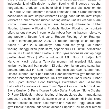
indonesia LimingDistributor rubber flooring di indonesia crusher
hargaalamat produsen distributor bir di indonesia alamatkantorindo.
Sto. Karet Karpet Lembaran Industri pembuat produk karet Indonesia.
basisrubber id karet karpet lembaran Penggunaan utama karet karpet
lembaran rubber matting rubber flooring adalah untuk: Peredam suara:
(contoh: meredam suara sepatu saat berjalan). Johnsonite Rubber
Flooring johnsonite Flooring Products Rubber Flooring Johnsonite®
offers various choices in commercial rubber flooring that can help solve
any problem. Tarzan And Jane: Rubber Flooring Untuk Ruangan
Rumah tarzanandjane82 2026 01 rubber flooring untuk ruangan
rumah 19 Jan 2026 Umumnya para produsen yang jual rubber
flooring, menggunkan jenis karet, seperti: NR SBR: untuk pemakaian
umum. NBR: untuk tahan Profile Dunlop Tyres Indonesia dunlop page
profile Head Office | Wisma Indomobil 12th Floor Jl. Letjen M.T.
Haryono Kav.8 Jakarta Ternyata momen ini menjadi titik awal
tumbuhnya industri ban modern. Di bulan April tahun yang sama, ban
pertama produksi PT Sumi Rubber Indonesia Jual Gym Rubber Floor
Fitness Rubber Floor Sport Rubber Floor indonetwork gym rubber floor
fitness rubber floor sport rubber Jual Gym Rubber Floor Fitness Rubber
Floor Sport Rubber Floor Surabaya Baliwerti72 dari ud.sahabat
baliwerti 72 surabaya di Jawa Timur. Spesifikasi dan Daftar Produsen
Stone Crusher Di Pune l4cw.eu Produk Daftar Produsen Stone Crusher
Di Pune Distributor rubber flooring di indonesia crusher hargaalamat
produsen distributor bir di. stone crusher produsen di india. stone
crusher resales in. mesin batu Murah dan Kualitas Tinggi lantai karet
gym Produk Alibaba indonesian.alibaba Supplier Cari Seleksi Terbaik