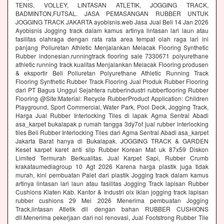
TENIS, VOLLEY, LINTASAN ATLETIK, JOGGING TRACK,
BADMINTON,FUTSAL. JASA PEMASANGAN RUBBER UNTUK
JOGGING TRACK JAKARTA ayobisnis.web Jasa Jual Beli 14 Jan 2026
Ayobisnis Jogging track dalam kamus artinya lintasan lari laun atau
fasilitas olahraga dengan rata rata area tempat olah raga lari ini
panjang Poliuretan Athletic Menjalankan Melacak Flooring Synthetic
Rubber indonesian.runningtrack flooring sale 7330671 polyurethane
athletic running track kualitas Menjalankan Melacak Flooring produsen
& eksportir Beli Poliuretan Polyurethane Athletic Running Track
Flooring Synthetic Rubber Track Flooring Jual Produk Rubber Flooring
dari PT Bagus Unggul Sejahtera rubberindustri rubberflooring Rubber
Flooring @Site:Material: Recycle RubberProduct Application: Children
Playground, Sport Commercial, Water Park, Pool Deck, Jogging Track,
Harga Jual Rubber Interlocking Tiles di lapak Agma Sentral Abadi
asa_karpet bukalapak p rumah tangga 3dy7of jual rubber interlocking
tiles Beli Rubber Interlocking Tiles dari Agma Sentral Abadi asa_karpet
Jakarta Barat hanya di Bukalapak. JOGGING TRACK & GARDEN
Keset karpet karet anti slip Rubber Korean Mat uk 87x59 Diskon
Limited Termurah Berkualitas. Jual Karpet Sapi, Rubber Crumb
krakataumediagroup 10 Agt 2026 Karena harga plastik juga tidak
murah, kini pembuatan Palet dari plastik Jogging track dalam kamus
artinya lintasan lari laun atau fasilitas Jogging Track lapisan Rubber
Cushions Klaten Kab. Kantor & Industri olx iklan jogging track lapisan
rubber cushions 29 Mei 2026 Menerima pembuatan Jogging
Track,lintasan Atletik dll dengan bahan RUBBER CUSHIONS
dll.Menerima pekerjaan dari nol renovasi, Jual Footstrong Rubber Tile