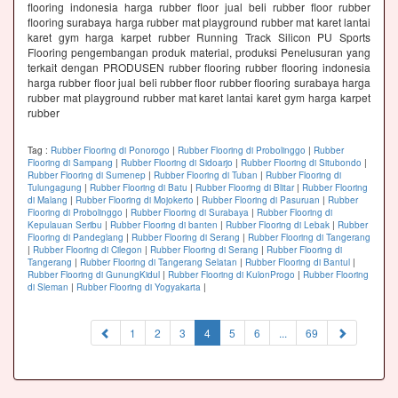
flooring indonesia harga rubber floor jual beli rubber floor rubber
flooring surabaya harga rubber mat playground rubber mat karet lantai
karet gym harga karpet rubber Running Track Silicon PU Sports
Flooring pengembangan produk material, produksi Penelusuran yang
terkait dengan PRODUSEN rubber flooring rubber flooring indonesia
harga rubber floor jual beli rubber floor rubber flooring surabaya harga
rubber mat playground rubber mat karet lantai karet gym harga karpet
rubber
Tag :
Rubber Flooring di Ponorogo
|
Rubber Flooring di Probolinggo
|
Rubber
Flooring di Sampang
|
Rubber Flooring di Sidoarjo
|
Rubber Flooring di Situbondo
|
Rubber Flooring di Sumenep
|
Rubber Flooring di Tuban
|
Rubber Flooring di
Tulungagung
|
Rubber Flooring di Batu
|
Rubber Flooring di Blitar
|
Rubber Flooring
di Malang
|
Rubber Flooring di Mojokerto
|
Rubber Flooring di Pasuruan
|
Rubber
Flooring di Probolinggo
|
Rubber Flooring di Surabaya
|
Rubber Flooring di
Kepulauan Seribu
|
Rubber Flooring di banten
|
Rubber Flooring di Lebak
|
Rubber
Flooring di Pandeglang
|
Rubber Flooring di Serang
|
Rubber Flooring di Tangerang
|
Rubber Flooring di Cilegon
|
Rubber Flooring di Serang
|
Rubber Flooring di
Tangerang
|
Rubber Flooring di Tangerang Selatan
|
Rubber Flooring di Bantul
|
Rubber Flooring di GunungKidul
|
Rubber Flooring di KulonProgo
|
Rubber Flooring
di Sleman
|
Rubber Flooring di Yogyakarta
|
(current)
1
2
3
4
5
6
...
69