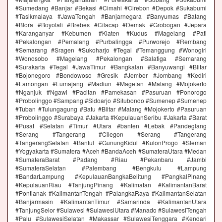
#Sumedang #Banjar #Bekasi #Cimahi #Cirebon #Depok #Sukabumi
#Tasikmalaya #JawaTengah #Banjarnegara #Banyumas #Batang
#Blora #Boyolali #Brebes #Cilacap #Demak #Grobogan #Jepara
#Karanganyar #Kebumen #Klaten #Kudus #Magelang #Pati
#Pekalongan #Pemalang #Purbalingga #Purworejo #Rembang
#Semarang #Sragen #Sukoharjo #Tegal #Temanggung #Wonogiri
#Wonosobo #Magelang #Pekalongan #Salatiga #Semarang
#Surakarta #Tegal #JawaTimur #Bangkalan #Banyuwangi #Blitar
#Bojonegoro #Bondowoso #Gresik #Jember #Jombang #Kediri
#Lamongan #Lumajang #Madiun #Magetan #Malang #Mojokerto
#Nganjuk #Ngawi #Pacitan #Pamekasan #Pasuruan #Ponorogo
#Probolinggo #Sampang #Sidoarjo #Situbondo #Sumenep #Sumenep
#Tuban #Tulungagung #Batu #Blitar #Malang #Mojokerto #Pasuruan
#Probolinggo #Surabaya #Jakarta #KepulauanSeribu #Jakarta #Barat
#Pusat #Selatan #Timur #Utara #banten #Lebak #Pandeglang
#Serang #Tangerang #Cilegon #Serang #Tangerang
#TangerangSelatan #Bantul #GunungKidul #KulonProgo #Sleman
#Yogyakarta #Sumatera #Aceh #BandaAceh #SumateraUtara #Medan
#SumateraBarat #Padang #Riau #Pekanbaru #Jambi
#SumateraSelatan #Palembang #Bengkulu #Lampung
#BandarLampung #KepulauanBangkaBelitung #PangkalPinang
#KepulauanRiau #TanjungPinang #Kalimatan #KalimantanBarat
#Pontianak #KalimantanTengah #PalangkaRaya #KalimantanSelatan
#Banjarmasin #KalimantanTimur #Samarinda #KalimantanUtara
#TanjungSelor #Sulawesi #SulawesiUtara #Manado #SulawesiTengah
#Palu #SulawesiSelatan #Makassar #SulawesiTenggara #Kendari