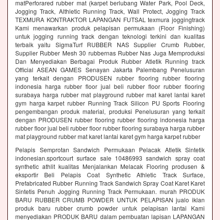
matPerforared rubber mat (karpet berlubang Water Park, Pool Deck,
Jogging Track, Althletic Running Track, Wall Protect, Jogging Track
TEXMURA KONTRAKTOR LAPANGAN FUTSAL texmura joggingtrack
Kami menawarkan produk pelapisan permukaan (Floor Finishing)
untuk jogging running track dengan teknologi terkini dan kualitas
terbaik yaitu SigmaTurf RUBBER NAS Supplier Crumb Rubber,
Supplier Rubber Mesh 30 rubbernas Rubber Nas Juga Memproduksi
Dan Menyediakan Berbagai Produk Rubber Atletik Running track
Official ASEAN GAMES Senayan Jakarta Palembang Penelusuran
yang terkait dengan PRODUSEN rubber flooring rubber flooring
indonesia harga rubber floor jual beli rubber floor rubber flooring
surabaya harga rubber mat playground rubber mat karet lantai karet
gym harga karpet rubber Running Track Silicon PU Sports Flooring
pengembangan produk material, produksi Penelusuran yang terkait
dengan PRODUSEN rubber flooring rubber flooring indonesia harga
rubber floor jual beli rubber floor rubber flooring surabaya harga rubber
mat playground rubber mat karet lantai karet gym harga karpet rubber
Pelapis Semprotan Sandwich Permukaan Pelacak Atletik Sintetik
indonesian.sportcourt surface sale 10486993 sandwich spray coat
synthetic athlit kualitas Menjalankan Melacak Flooring produsen &
eksportir Beli Pelapis Coat Synthetic Athletic Track Surface,
Prefabricated Rubber Running Track Sandwich Spray Coat Karet Karet
Sintetis Penuh Jogging Running Track Permukaan. murah PRODUK
BARU RUBBER CRUMB POWDER UNTUK PELAPISAN jualo iklan
produk baru rubber crumb powder untuk pelapisan lantai Kami
menyediakan PRODUK BARU dalam pembuatan lapisan LAPANGAN