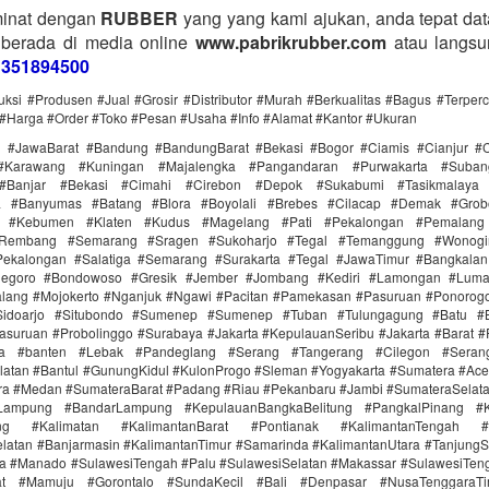
minat dengan
RUBBER
yang yang kami ajukan, anda tepat data
 berada di media online
www.pabrikrubber.com
atau langsu
1351894500
uksi #Produsen #Jual #Grosir #Distributor #Murah #Berkualitas #Bagus #Terper
#Harga #Order #Toko #Pesan #Usaha #Info #Alamat #Kantor #Ukuran
i #JawaBarat #Bandung #BandungBarat #Bekasi #Bogor #Ciamis #Cianjur #C
#Karawang #Kuningan #Majalengka #Pangandaran #Purwakarta #Suba
Banjar #Bekasi #Cimahi #Cirebon #Depok #Sukabumi #Tasikmalaya
ra #Banyumas #Batang #Blora #Boyolali #Brebes #Cilacap #Demak #Grob
r #Kebumen #Klaten #Kudus #Magelang #Pati #Pekalongan #Pemalang 
#Rembang #Semarang #Sragen #Sukoharjo #Tegal #Temanggung #Wonogi
ekalongan #Salatiga #Semarang #Surakarta #Tegal #JawaTimur #Bangkala
onegoro #Bondowoso #Gresik #Jember #Jombang #Kediri #Lamongan #Lum
lang #Mojokerto #Nganjuk #Ngawi #Pacitan #Pamekasan #Pasuruan #Ponorogo
idoarjo #Situbondo #Sumenep #Sumenep #Tuban #Tulungagung #Batu #Bl
asuruan #Probolinggo #Surabaya #Jakarta #KepulauanSeribu #Jakarta #Barat #
ra #banten #Lebak #Pandeglang #Serang #Tangerang #Cilegon #Seran
latan #Bantul #GunungKidul #KulonProgo #Sleman #Yogyakarta #Sumatera #Ac
ra #Medan #SumateraBarat #Padang #Riau #Pekanbaru #Jambi #SumateraSelat
Lampung #BandarLampung #KepulauanBangkaBelitung #PangkalPinang #K
ang #Kalimatan #KalimantanBarat #Pontianak #KalimantanTengah #
latan #Banjarmasin #KalimantanTimur #Samarinda #KalimantanUtara #TanjungS
a #Manado #SulawesiTengah #Palu #SulawesiSelatan #Makassar #SulawesiTen
rat #Mamuju #Gorontalo #SundaKecil #Bali #Denpasar #NusaTenggaraT