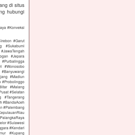
ng di situs
ng hubungi
caya #Konveksi
irebon #Garut
ng #Sukabumi
 #JawaTengah
ogan #Jepara
#Purbalingga
ri #Wonosobo
n #Banyuwangi
ajang #Madiun
 #Probolinggo
itar #Malang
Pusat #Selatan
g #Tangerang
eh #BandaAceh
an #Palembang
epulauanRiau
PalangkaRaya
elor #Sulawesi
ggara #Kendari
imur #Kupang