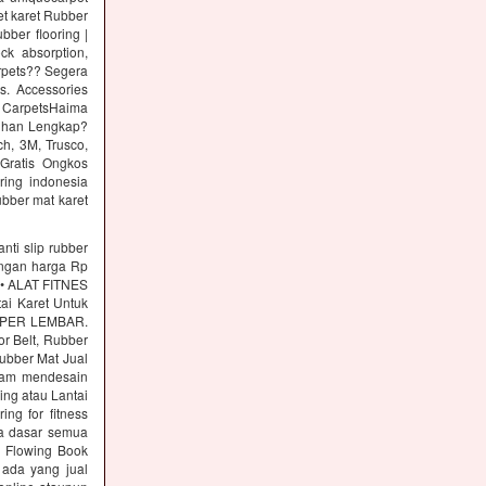
pet karet Rubber
ber flooring |
ck absorption,
arpets?? Segera
s. Accessories
 CarpetsHaima
lihan Lengkap?
h, 3M, Trusco,
Gratis Ongkos
ring indonesia
ubber mat karet
nti slip rubber
engan harga Rp
s • ALAT FITNES
tai Karet Untuk
00 PER LEMBAR.
or Belt, Rubber
Rubber Mat Jual
alam mendesain
ing atau Lantai
g for fitness
a dasar semua
r Flowing Book
 ada yang jual