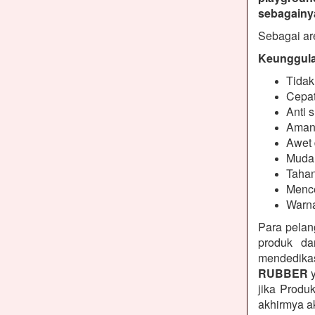
sebagainy
Sebagai are
Keunggulan
Tidak
Cepat
Anti s
Aman
Awet 
Muda
Tahan
Mence
Warna
Para pelan
produk da
mendedikas
RUBBER
y
jika Produ
akhirmya a