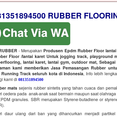
81351894500 RUBBER FLOORI
RUBBER
- Merupakan
Produsen Epdm Rubber Floor lantai 
er Floor /lantai karet Untuk jogging track, playground 
erflooring, lantai karet, lantai gym, outdoor mat, Sebagai
laman kami memberikan Jasa Pemasangan Rubber untu
 Running Track seluruh kota di Indonesia
, Info lebih lengk
gi kami di
081351894500
ber mats
sejenis rubber sintetis yang tahan cuaca dan pema
i cedera pada anak-anak saat bermain maupun saat olahraga t
PDM granules. SBR merupakan Styrene-butadiene or styrene
R).
ri daur ulang dari ban yang dihancurkan menjadi partikel