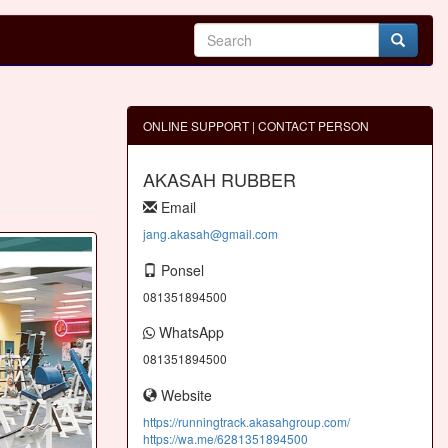
ONLINE SUPPORT | CONTACT PERSON
AKASAH RUBBER
Email
jang.akasah@gmail.com
Ponsel
081351894500
WhatsApp
081351894500
Website
https://runningtrack.akasahgroup.com/
https://wa.me/6281351894500