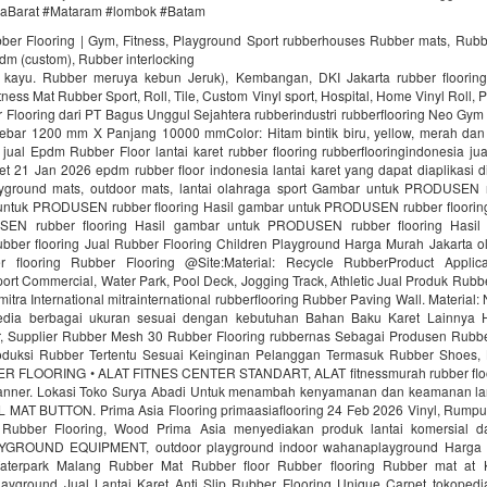
aBarat #Mataram #lombok #Batam
bber Flooring | Gym, Fitness, Playground Sport rubberhouses Rubber mats, Rubb
pdm (custom), Rubber interlocking
i kayu. Rubber meruya kebun Jeruk), Kembangan, DKI Jakarta rubber floori
ness Mat Rubber Sport, Roll, Tile, Custom Vinyl sport, Hospital, Home Vinyl Roll, P
Flooring dari PT Bagus Unggul Sejahtera rubberindustri rubberflooring Neo Gym
ebar 1200 mm X Panjang 10000 mmColor: Hitam bintik biru, yellow, merah da
jual Epdm Rubber Floor lantai karet rubber flooring rubberflooringindonesia ju
aret 21 Jan 2026 epdm rubber floor indonesia lantai karet yang dapat diaplikasi di
ayground mats, outdoor mats, lantai olahraga sport Gambar untuk PRODUSEN r
untuk PRODUSEN rubber flooring Hasil gambar untuk PRODUSEN rubber floorin
EN rubber flooring Hasil gambar untuk PRODUSEN rubber flooring Hasil
er flooring Jual Rubber Flooring Children Playground Harga Murah Jakarta ol
r flooring Rubber Flooring @Site:Material: Recycle RubberProduct Applica
ort Commercial, Water Park, Pool Deck, Jogging Track, Athletic Jual Produk Rubbe
mitra International mitrainternational rubberflooring Rubber Paving Wall. Material
edia berbagai ukuran sesuai dengan kebutuhan Bahan Baku Karet Lainnya H
 Supplier Rubber Mesh 30 Rubber Flooring rubbernas Sebagai Produsen Rubb
uksi Rubber Tertentu Sesuai Keinginan Pelanggan Termasuk Rubber Shoes, 
R FLOORING • ALAT FITNES CENTER STANDART, ALAT fitnessmurah rubber fl
nner. Lokasi Toko Surya Abadi Untuk menambah kenyamanan dan keamanan lan
AT BUTTON. Prima Asia Flooring primaasiaflooring 24 Feb 2026 Vinyl, Rumput f
 Rubber Flooring, Wood Prima Asia menyediakan produk lantai komersial da
ROUND EQUIPMENT, outdoor playground indoor wahanaplayground Harga 
Waterpark Malang Rubber Mat Rubber floor Rubber flooring Rubber mat at
ayground Jual Lantai Karet Anti Slip Rubber Flooring Unique Carpet tokopedi