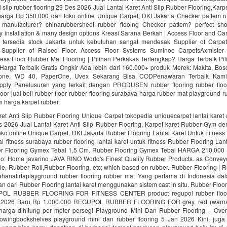
ti slip rubber flooring 29 Des 2026 Jual Lantai Karet Anti Slip Rubber Flooring,Kar
rga Rp 350.000 dari toko online Unique Carpet, DKI Jakarta Checker pattem rub
manufacturer? chinarubbersheet rubber flooing Checker pattem? perfect sho
sy installation & many design options Kreasi Sarana Berkah | Access Floor and C
 tersedia stock Jakarta untuk kebutuhan sangat mendesak Supplier of Carpet
. Supplier of Raised Floor. Access Floor Systems Suminoe CarpetsAxmister
ess Floor Rubber Mat Flooring | Pilihan Perkakas Terlengkap? Harga Terbaik Pi
Harga Terbaik Gratis Ongkir Ada lebih dari 160.000+ produk Merek: Makita, Bosc
tone, WD 40, PaperOne, Uvex Sekarang Bisa CODPenawaran Terbaik Kami
upply Penelusuran yang terkait dengan PRODUSEN rubber flooring rubber floo
loor jual beli rubber floor rubber flooring surabaya harga rubber mat playground r
ym harga karpet rubber
ret Anti Slip Rubber Flooring Unique Carpet tokopedia uniquecarpet lantai karet a
es 2026 Jual Lantai Karet Anti Slip Rubber Flooring, Karpet karet Rubber Gym d
oko online Unique Carpet, DKI Jakarta Rubber Flooring Lantai Karet Untuk Fitnes
fitness surabaya rubber flooring lantai karet untuk fitness Rubber Flooring Lan
er Flooring Gymex Tebal 1,5 Cm. Rubber Flooring Gymex Tebal HARGA 210.0
no: Home javarino JAVA RINO World's Finest Quality Rubber Products. as Convey
le, Rubber Roll,Rubber Flooring, etc; which based on rubber. Rubber Flooring | 
hanatirtaplayground rubber flooring rubber mat Yang pertama di Indonesia d
n dari Rubber Flooring lantai karet menggunakan sistem cast in situ. Rubber Floor
POL RUBBER FLOORING FOR FITNESS CENTER product regupol rubber floorin
n 2026 Baru Rp 1.000.000 REGUPOL RUBBER FLOORING FOR grey, red (warn
 harga dihitung per meter persegi Playground Mini Dan Rubber Flooring – Ove
lowingbookshelves playground mini dan rubber flooring 5 Jan 2026 Kini, juga