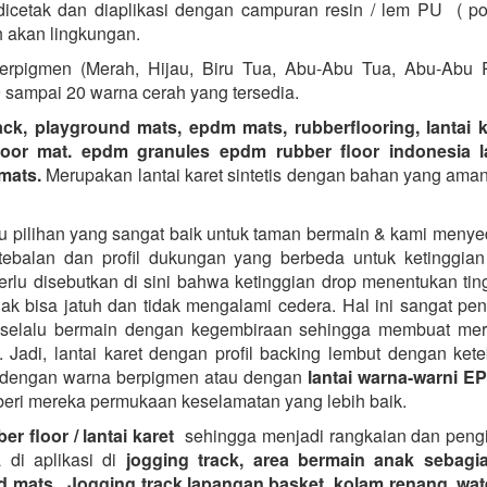
icetak dan diaplikasi dengan campuran resin / lem PU ( po
 akan lingkungan.
rpigmen (Merah, Hijau, Biru Tua, Abu-Abu Tua, Abu-Abu R
sampai 20 warna cerah yang tersedia.
ack, playground mats, epdm mats, rubberflooring, lantai ka
oor mat. epdm granules epdm rubber floor indonesia la
mats.
Merupakan lantai karet sintetis dengan bahan yang aman
u pilihan yang sangat baik untuk taman bermain & kami menye
ebalan dan profil dukungan yang berbeda untuk ketinggia
erlu disebutkan di sini bahwa ketinggian drop menentukan tin
ak bisa jatuh dan tidak mengalami cedera. Hal ini sangat pen
 selalu bermain dengan kegembiraan sehingga membuat mere
t. Jadi, lantai karet dengan profil backing lembut dengan ket
 dengan warna berpigmen atau dengan
lantai warna-warni E
ri mereka permukaan keselamatan yang lebih baik.
er floor / lantai karet
sehingga menjadi rangkaian dan pengi
 di aplikasi di
jogging track, area bermain anak sebagi
 mats , Jogging track,lapangan basket, kolam renang, wa