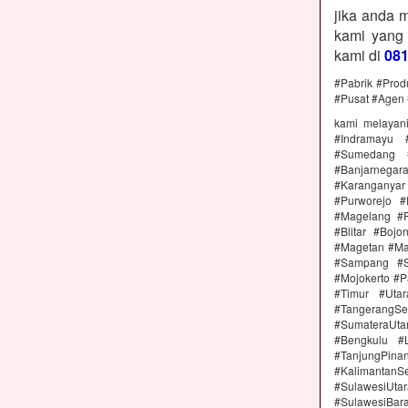
jika anda 
kami yang
kami di
08
#Pabrik #Prod
#Pusat #Agen 
kami melayan
#Indramayu 
#Sumedang #
#Banjarnega
#Karanganya
#Purworejo 
#Magelang #P
#Blitar #Boj
#Magetan #Ma
#Sampang #S
#Mojokerto #P
#Timur #Uta
#TangerangSe
#SumateraUta
#Bengkulu #
#TanjungPin
#KalimantanSe
#SulawesiUtar
#SulawesiBa