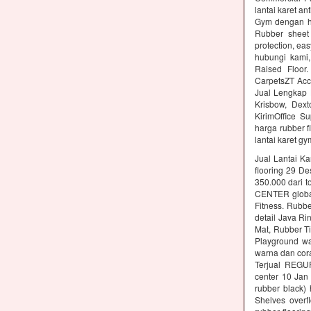
lantai karet an
Gym dengan ha
Rubber sheet 
protection, ea
hubungi kami,
Raised Floor
CarpetsZT Acc
Jual Lengkap 
Krisbow, Dex
KirimOffice S
harga rubber f
lantai karet g
Jual Lantai Ka
flooring 29 D
350.000 dari t
CENTER global 
Fitness. Rubb
detail Java Ri
Mat, Rubber Ti
Playground wa
warna dan cora
Terjual REGU
center 10 Ja
rubber black)
Shelves overf