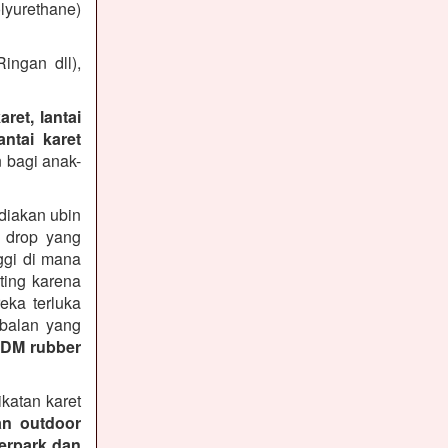
lyurethane)
ingan dll),
ret, lantai
ntai karet
 bagi anak-
diakan ubin
n drop yang
ggi di mana
ting karena
ka terluka
ebalan yang
PDM rubber
katan karet
an outdoor
terpark dan