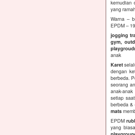
kemudian d
yang ramah
Warna – be
EPDM – 19 
jogging tr
gym, outd
playgroud
anak
Karet
selal
dengan ket
berbeda. P
seorang an
anak-anak
setiap saa
berbeda &
mats
membe
EPDM
rubb
yang biasa
playground