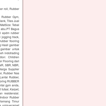
er roll, Rubber
ng Rubber Gym,
lank, Tiles Jual
 MatSize: Tebal
n abu.PT Bagus
al epdm rubber
 jogging track,
ubber flooring
g Hasil gambar
 gambar untuk
eh indotrading
tion: Children
r Flooring dari
: NR, SBR, NBR,
arga Supplier
er, Rubber Nas
Lantai Rubber,
ooring RUBBER
tai gym anda,
utsal, Karpet,
n residensial.
Indoor Rubber
 Kemang Timur
a uniquecarpet