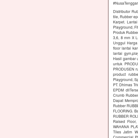
#NusaTenggar
Distributor Ru
tile, Rubber e
Karpet. Lanta
Playground, Fit
Produk Rubber 
3,6, 8 mm X L
Unggul Harga 
floor lantai k
lantai gym,pl
Hasil gambar 
untuk PRODUS
PRODUSEN rubb
product rubbe
Playground, Sp
PT. Dhimas Tri
EPDM dllTers
Crumb Rubber,
Dapat Memprod
Rubber RUBBE
FLOORING. Ba
RUBBER ROLL M
Raised Floor,
WAHANA PLAYG
Tiles Jatim 
Commercial Pl