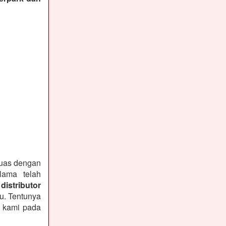
puas dengan
lama telah
distributor
u. Tentunya
n kami pada