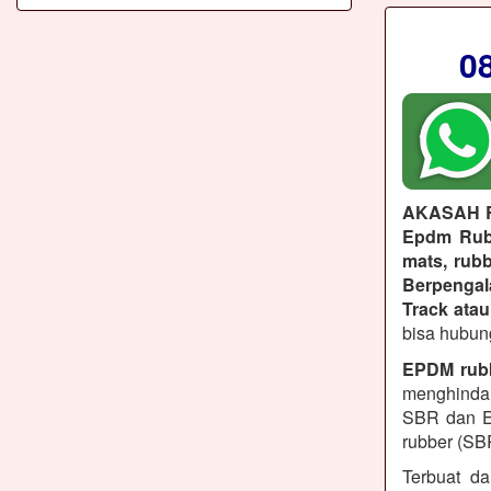
0
AKASAH 
Epdm Rubb
mats, rubb
Berpenga
Track atau
bisa hubun
EPDM rub
menghindar
SBR dan E
rubber (SB
Terbuat da