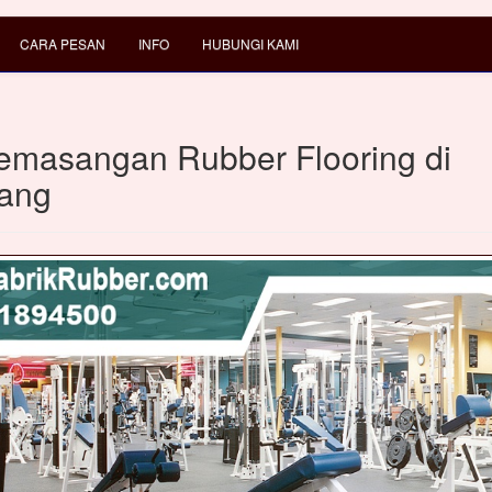
CARA PESAN
INFO
HUBUNGI KAMI
emasangan Rubber Flooring di
ang