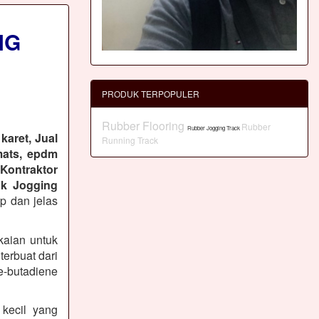
NG
PRODUK TERPOPULER
Rubber Flooring
Rubber
Rubber Jogging Track
karet, Jual
Running Track
mats, epdm
 Kontraktor
k Jogging
ap dan jelas
kaian untuk
erbuat dari
-butadiene
 kecil yang