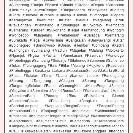
#Sumedang #Banjar #Bekasi #Cimahi #Cirebon #Depok #Sukabumi
#Tasikmalaya #JawaTengah #Banjarnegara #Banyumas #Batang
#Blora #Boyolali #Brebes #Cilacap #Demak #Grobogan #Jepara
#Karanganyar #Kebumen #Klaten #Kudus #Magelang #Pati
#Pekalongan #Pemalang #Purbalingga #Purworejo #Rembang
#Semarang #Sragen #Sukoharjo #Tegal #Temanggung #Wonogiri
#Wonosobo #Magelang #Pekalongan #Salatiga #Semarang
#Surakarta #Tegal #JawaTimur #Bangkalan #Banyuwangi #Blitar
#Bojonegoro #Bondowoso #Gresik #Jember #Jombang #Kediri
#Lamongan #Lumajang #Madiun #Magetan #Malang #Mojokerto
#Nganjuk #Ngawi #Pacitan #Pamekasan #Pasuruan #Ponorogo
#Probolinggo #Sampang #Sidoarjo #Situbondo #Sumenep #Sumenep
#Tuban #Tulungagung #Batu #Blitar #Malang #Mojokerto #Pasuruan
#Probolinggo #Surabaya #Jakarta #KepulauanSeribu #Jakarta #Barat
#Pusat #Selatan #Timur #Utara #banten #Lebak #Pandeglang
#Serang #Tangerang #Cilegon #Serang #Tangerang
#TangerangSelatan #Bantul #GunungKidul #KulonProgo #Sleman
#Yogyakarta #Sumatera #Aceh #BandaAceh #SumateraUtara #Medan
#SumateraBarat #Padang #Riau #Pekanbaru #Jambi
#SumateraSelatan #Palembang #Bengkulu #Lampung
#BandarLampung #KepulauanBangkaBelitung #PangkalPinang
#KepulauanRiau #TanjungPinang #Kalimatan #KalimantanBarat
#Pontianak #KalimantanTengah #PalangkaRaya #KalimantanSelatan
#Banjarmasin #KalimantanTimur #Samarinda #KalimantanUtara
#TanjungSelor #Sulawesi #SulawesiUtara #Manado #SulawesiTengah
#Palu #SulawesiSelatan #Makassar #SulawesiTenggara #Kendari