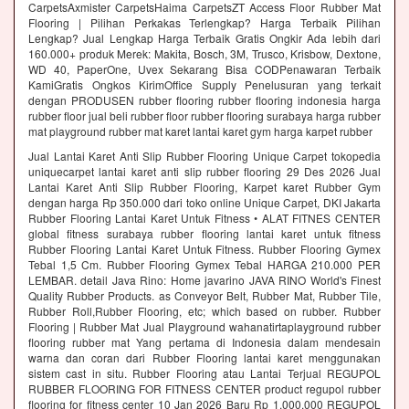
CarpetsAxmister CarpetsHaima CarpetsZT Access Floor Rubber Mat
Flooring | Pilihan Perkakas Terlengkap? Harga Terbaik Pilihan
Lengkap? Jual Lengkap Harga Terbaik Gratis Ongkir Ada lebih dari
160.000+ produk Merek: Makita, Bosch, 3M, Trusco, Krisbow, Dextone,
WD 40, PaperOne, Uvex Sekarang Bisa CODPenawaran Terbaik
KamiGratis Ongkos KirimOffice Supply Penelusuran yang terkait
dengan PRODUSEN rubber flooring rubber flooring indonesia harga
rubber floor jual beli rubber floor rubber flooring surabaya harga rubber
mat playground rubber mat karet lantai karet gym harga karpet rubber
Jual Lantai Karet Anti Slip Rubber Flooring Unique Carpet tokopedia
uniquecarpet lantai karet anti slip rubber flooring 29 Des 2026 Jual
Lantai Karet Anti Slip Rubber Flooring, Karpet karet Rubber Gym
dengan harga Rp 350.000 dari toko online Unique Carpet, DKI Jakarta
Rubber Flooring Lantai Karet Untuk Fitness • ALAT FITNES CENTER
global fitness surabaya rubber flooring lantai karet untuk fitness
Rubber Flooring Lantai Karet Untuk Fitness. Rubber Flooring Gymex
Tebal 1,5 Cm. Rubber Flooring Gymex Tebal HARGA 210.000 PER
LEMBAR. detail Java Rino: Home javarino JAVA RINO World's Finest
Quality Rubber Products. as Conveyor Belt, Rubber Mat, Rubber Tile,
Rubber Roll,Rubber Flooring, etc; which based on rubber. Rubber
Flooring | Rubber Mat Jual Playground wahanatirtaplayground rubber
flooring rubber mat Yang pertama di Indonesia dalam mendesain
warna dan coran dari Rubber Flooring lantai karet menggunakan
sistem cast in situ. Rubber Flooring atau Lantai Terjual REGUPOL
RUBBER FLOORING FOR FITNESS CENTER product regupol rubber
flooring for fitness center 10 Jan 2026 Baru Rp 1.000.000 REGUPOL