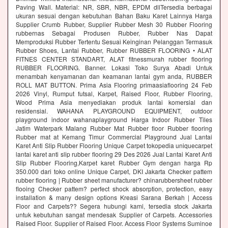
Paving Wall. Material: NR, SBR, NBR, EPDM dllTersedia berbagai
ukuran sesuai dengan kebutuhan Bahan Baku Karet Lainnya Harga
Supplier Crumb Rubber, Supplier Rubber Mesh 30 Rubber Flooring
rubbernas Sebagai Produsen Rubber, Rubber Nas Dapat
Memproduksi Rubber Tertentu Sesuai Keinginan Pelanggan Termasuk
Rubber Shoes, Lantai Rubber, Rubber RUBBER FLOORING • ALAT
FITNES CENTER STANDART, ALAT fitnessmurah rubber flooring
RUBBER FLOORING. Banner. Lokasi Toko Surya Abadi Untuk
menambah kenyamanan dan keamanan lantai gym anda, RUBBER
ROLL MAT BUTTON. Prima Asia Flooring primaasiaflooring 24 Feb
2026 Vinyl, Rumput futsal, Karpet, Raised Floor, Rubber Flooring,
Wood Prima Asia menyediakan produk lantai komersial dan
residensial. WAHANA PLAYGROUND EQUIPMENT, outdoor
playground indoor wahanaplayground Harga Indoor Rubber Tiles
Jatim Waterpark Malang Rubber Mat Rubber floor Rubber flooring
Rubber mat at Kemang Timur Commercial Playground Jual Lantai
Karet Anti Slip Rubber Flooring Unique Carpet tokopedia uniquecarpet
lantai karet anti slip rubber flooring 29 Des 2026 Jual Lantai Karet Anti
Slip Rubber Flooring,Karpet karet Rubber Gym dengan harga Rp
350.000 dari toko online Unique Carpet, DKI Jakarta Checker pattem
rubber flooring | Rubber sheet manufacturer? chinarubbersheet rubber
flooing Checker pattem? perfect shock absorption, protection, easy
installation & many design options Kreasi Sarana Berkah | Access
Floor and Carpets?? Segera hubungi kami, tersedia stock Jakarta
untuk kebutuhan sangat mendesak Supplier of Carpets. Accessories
Raised Floor. Supplier of Raised Floor. Access Floor Systems Suminoe