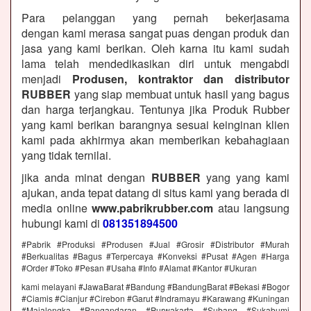
Para pelanggan yang pernah bekerjasama
dengan kami merasa sangat puas dengan produk dan
jasa yang kami berikan. Oleh karna itu kami sudah
lama telah mendedikasikan diri untuk mengabdi
menjadi
Produsen, kontraktor dan distributor
RUBBER
yang siap membuat untuk hasil yang bagus
dan harga terjangkau. Tentunya jika Produk Rubber
yang kami berikan barangnya sesuai keinginan klien
kami pada akhirmya akan memberikan kebahagiaan
yang tidak ternilai.
jika anda minat dengan
RUBBER
yang yang kami
ajukan, anda tepat datang di situs kami yang berada di
media online
www.pabrikrubber.com
atau langsung
hubungi kami di
081351894500
#Pabrik #Produksi #Produsen #Jual #Grosir #Distributor #Murah
#Berkualitas #Bagus #Terpercaya #Konveksi #Pusat #Agen #Harga
#Order #Toko #Pesan #Usaha #Info #Alamat #Kantor #Ukuran
kami melayani #JawaBarat #Bandung #BandungBarat #Bekasi #Bogor
#Ciamis #Cianjur #Cirebon #Garut #Indramayu #Karawang #Kuningan
#Majalengka #Pangandaran #Purwakarta #Subang #Sukabumi