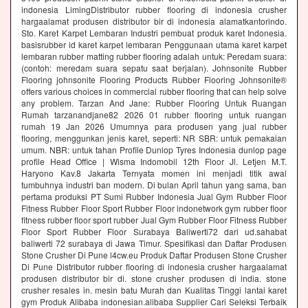
indonesia LimingDistributor rubber flooring di indonesia crusher
hargaalamat produsen distributor bir di indonesia alamatkantorindo.
Sto. Karet Karpet Lembaran Industri pembuat produk karet Indonesia.
basisrubber id karet karpet lembaran Penggunaan utama karet karpet
lembaran rubber matting rubber flooring adalah untuk: Peredam suara:
(contoh: meredam suara sepatu saat berjalan). Johnsonite Rubber
Flooring johnsonite Flooring Products Rubber Flooring Johnsonite®
offers various choices in commercial rubber flooring that can help solve
any problem. Tarzan And Jane: Rubber Flooring Untuk Ruangan
Rumah tarzanandjane82 2026 01 rubber flooring untuk ruangan
rumah 19 Jan 2026 Umumnya para produsen yang jual rubber
flooring, menggunkan jenis karet, seperti: NR SBR: untuk pemakaian
umum. NBR: untuk tahan Profile Dunlop Tyres Indonesia dunlop page
profile Head Office | Wisma Indomobil 12th Floor Jl. Letjen M.T.
Haryono Kav.8 Jakarta Ternyata momen ini menjadi titik awal
tumbuhnya industri ban modern. Di bulan April tahun yang sama, ban
pertama produksi PT Sumi Rubber Indonesia Jual Gym Rubber Floor
Fitness Rubber Floor Sport Rubber Floor indonetwork gym rubber floor
fitness rubber floor sport rubber Jual Gym Rubber Floor Fitness Rubber
Floor Sport Rubber Floor Surabaya Baliwerti72 dari ud.sahabat
baliwerti 72 surabaya di Jawa Timur. Spesifikasi dan Daftar Produsen
Stone Crusher Di Pune l4cw.eu Produk Daftar Produsen Stone Crusher
Di Pune Distributor rubber flooring di indonesia crusher hargaalamat
produsen distributor bir di. stone crusher produsen di india. stone
crusher resales in. mesin batu Murah dan Kualitas Tinggi lantai karet
gym Produk Alibaba indonesian.alibaba Supplier Cari Seleksi Terbaik