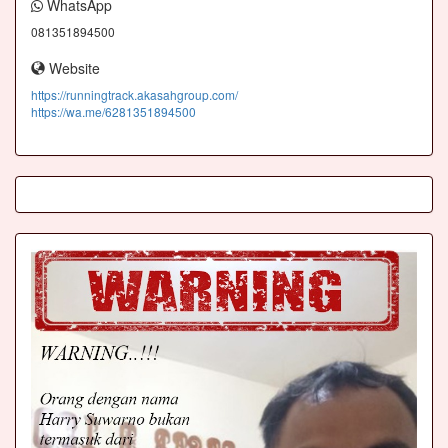
WhatsApp
081351894500
Website
https://runningtrack.akasahgroup.com/
https://wa.me/6281351894500