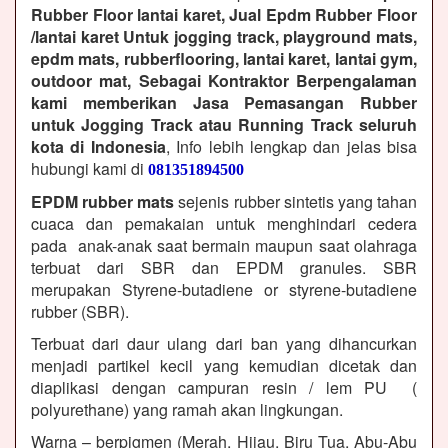
Rubber Floor lantai karet, Jual Epdm Rubber Floor
/lantai karet Untuk jogging track, playground mats,
epdm mats, rubberflooring, lantai karet, lantai gym,
outdoor mat, Sebagai Kontraktor Berpengalaman
kami memberikan Jasa Pemasangan Rubber
untuk Jogging Track atau Running Track seluruh
kota di Indonesia
, Info lebih lengkap dan jelas bisa
hubungi kami di
081351894500
EPDM rubber mats
sejenis rubber sintetis yang tahan
cuaca dan pemakaian untuk menghindari cedera
pada anak-anak saat bermain maupun saat olahraga
terbuat dari SBR dan EPDM granules. SBR
merupakan Styrene-butadiene or styrene-butadiene
rubber (SBR).
Terbuat dari daur ulang dari ban yang dihancurkan
menjadi partikel kecil yang kemudian dicetak dan
diaplikasi dengan campuran resin / lem PU (
polyurethane) yang ramah akan lingkungan.
Warna – berpigmen (Merah, Hijau, Biru Tua, Abu-Abu