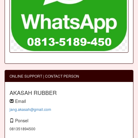
ONLINE SUPPORT | CONTACT PERSON
AKASAH RUBBER
Email
jang.akasah@gmail.com
Ponsel
081351894500