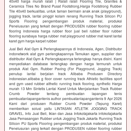
40x40 harga murah ralali | Ralali ralali Flooring Tile, Granites &
Ceramics Tiles No Brand Pusat Footstrong,Harga Footstrong Rubber
Tile 40x40 berkualitas. untuk taman bermain anak anak (playground),
jogging track, lantai pinggir kolam renang Running Track Silicon PU
Sports Flooring pengembangan produk material, produksi
Penelusuran yang terkait dengan PRODUSEN rubber flooring rubber
flooring indonesia harga rubber floor jual beli rubber floor rubber
flooring surabaya harga rubber mat playground rubber mat karet lantai
karet gym harga karpet rubber
Jual Beli Alat Gym & Perlengkapannya di Indonesia, Agen, Distributor
indonetwork alat gym perlengkapannya Temukan agen, supplier dan
distributor Alat Gym & Perlengkapannya terlengkap hanya disini. Kami
menyediakan database terlengkap dengan harga termurah untuk
produk Alat Gym. Rubber Paving (For Playground, Jogging Track)
penutup lantai berjalan track Alibaba Produsen Directory
indonesian.alibaba g floor cover running track Athletic facilities sport
and gym used rubber althetic running track flooring, synthetic Harga
murah 13 Mm Sintetis Lantai Karet Untuk Menjalankan Track Rubber
Crumb Powder tentang pembuatan lapangan tenis
pembuatanlapangantenis author pembuatanlapangantenis 9 Apr 2026
Kami dari produsen Rubber Crumb Powder (Tepung Karet)
memberikan solusi yaitu LINTASAN ATLETIK JOGGING TRACK
GRAVEL. Info Jual Beli, Iklan dan Jasa Infokotajakarta infokotajakarta
Jasa Pemasangan Rubber untuk Jogging Track Jakarta Running Track
Silicon PU Sports Flooring pengembangan produk material, produksi
Penelusuran yang terkait dengan PRODUSEN rubber flooring rubber