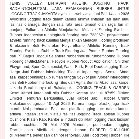
TENIS, VOLLEY, LINTASAN ATLETIK, JOGGING TRACK,
BADMINTON,FUTSAL. JASA PEMASANGAN RUBBER UNTUK
JOGGING TRACK JAKARTA ayobisnis.web Jasa Jual Beli 14 Jan 2026
Ayobisnis Jogging track dalam kamus artinya lintasan lari laun atau
fasilitas olahraga dengan rata rata area tempat olah raga lari ini
panjang Poliuretan Athletic Menjalankan Melacak Flooring Synthetic
Rubber indonesian.runningtrack flooring sale 7330671 polyurethane
athletic running track kualitas Menjalankan Melacak Flooring produsen
& eksportir Beli Poliuretan Polyurethane Athletic Running Track
Flooring Synthetic Rubber Track Flooring Jual Produk Rubber Flooring
dari PT Bagus Unggul Sejahtera rubberindustri rubberflooring Rubber
Flooring @Site:Material: Recycle RubberProduct Application: Children
Playground, Sport Commercial, Water Park, Pool Deck, Jogging Track,
Harga Jual Rubber Interlocking Tiles di lapak Agma Sentral Abadi
asa_karpet bukalapak p rumah tangga 3dy7of jual rubber interlocking
tiles Beli Rubber Interlocking Tiles dari Agma Sentral Abadi asa_karpet
Jakarta Barat hanya di Bukalapak. JOGGING TRACK & GARDEN
Keset karpet karet anti slip Rubber Korean Mat uk 87x59 Diskon
Limited Termurah Berkualitas. Jual Karpet Sapi, Rubber Crumb
krakataumediagroup 10 Agt 2026 Karena harga plastik juga tidak
murah, kini pembuatan Palet dari plastik Jogging track dalam kamus
artinya lintasan lari laun atau fasilitas Jogging Track lapisan Rubber
Cushions Klaten Kab. Kantor & Industri olx iklan jogging track lapisan
rubber cushions 29 Mei 2026 Menerima pembuatan Jogging
Track,lintasan Atletik dll dengan bahan RUBBER CUSHIONS
dll.Menerima pekerjaan dari nol renovasi, Jual Footstrong Rubber Tile