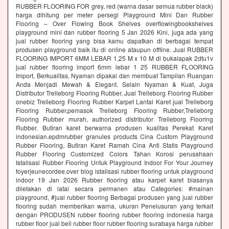
RUBBER FLOORING FOR grey, red (warna dasar semua rubber black)
harga dihitung per meter persegi Playground Mini Dan Rubber
Flooring – Over Flowing Book Shelves overflowingbookshelves
playground mini dan rubber flooring 5 Jan 2026 Kini, juga ada yang
jual rubber flooring yang bisa kamu dapatkan di berbagai tempat
produsen playground baik itu di online ataupun offline. Jual RUBBER
FLOORING IMPORT 6MM LEBAR 1,25 M x 10 M di bukalapak 2dtu1v
jual rubber flooring import 6mm lebar 1 25 RUBBER FLOORING
Import, Berkualitas, Nyaman dipakai dan membuat Tampilan Ruangan
Anda Menjadi Mewah & Elegant. Selain Nyaman & Kuat, Juga
Distributor Trelleborg Flooring Rubber, Jual Trelleborg Flooring Rubber
onebiz Trelleborg Flooring Rubber Karpet Lantai Karet jual Trelleborg
Flooring Rubber,pemasok Trelleborg Flooring Rubber,Trelleborg
Flooring Rubber murah, authorized distributor Trelleborg Flooring
Rubber. Butiran karet berwarna produsen kualitas Perekat Karet
indonesian.epdmrubber granules products Cina Custom Playground
Rubber Flooring, Butiran Karet Ramah Cina Anti Statis Playground
Rubber Flooring Customized Colors Tahan Korosi perusahaan
Istalisasi Rubber Flooring Untuk Playground Indoor For Your Journey
foyerjeunecordee.over blog istalisasi rubber flooring untuk playground
indoor 19 Jan 2026 Rubber flooring atau karpet karet biasanya
diletakan di latai secara permanen atau Categories: #mainan
playground, #jual rubber flooring Berbagai produsen yang jual rubber
flooring sudah memberikan warna, ukuran Penelusuran yang terkait
dengan PRODUSEN rubber flooring rubber flooring indonesia harga
rubber floor jual beli rubber floor rubber flooring surabaya harga rubber