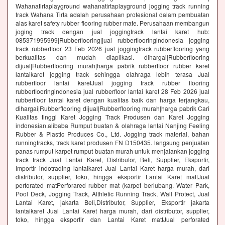
Wahanatirtaplayground wahanatirtaplayground jogging track running
track Wahana Tirta adalah perusahaan profesional dalam pembuatan
alas karet safety rubber flooring rubber mate. Perusahaan membangun
joging track dengan jual joggingtrack lantai karet hub:
085371995999|Rubberflooring|jual rubberflooringindonesia jogging
track rubberfloor 23 Feb 2026 jual joggingtrack rubberflooring yang
berkualitas dan mudah diaplikasi. dihargai|Rubberflooring
dijual|Rubberflooring murah|harga pabrik rubberfloor rubber karet
lantaikaret jogging track sehingga olahraga lebih terasa Jual
rubberfloor lantai karetJual jogging track rubber flooring
rubberflooringindonesia jual rubberfloor lantai karet 28 Feb 2026 jual
rubberfloor lantai karet dengan kualitas baik dan harga terjangkau,
dihargai|Rubberflooring dijual|Rubberflooring murah|harga pabrik Cari
Kualitas tinggi Karet Jogging Track Produsen dan Karet Jogging
indonesian.alibaba Rumput buatan & olahraga lantai Nanjing Feeling
Rubber & Plastic Produces Co., Ltd. Jogging track material, bahan
runningtracks, track karet produsen FN D150435. langsung penjualan
panas rumput karpet rumput buatan murah untuk menjalankan jogging
track track Jual Lantai Karet, Distributor, Beli, Supplier, Eksportir,
Importir indotrading lantaikaret Jual Lantai Karet harga murah, dari
distributor, supplier, toko, hingga eksportir Lantai Karet mattJual
perforated matPerforared rubber mat (karpet berlubang. Water Park,
Pool Deck, Jogging Track, Althletic Running Track, Wall Protect, Jual
Lantai Karet, jakarta Beli,Distributor, Supplier, Eksportir jakarta
lantaikaret Jual Lantai Karet harga murah, dari distributor, supplier,
toko, hingga eksportir dan Lantai Karet mattJual perforated