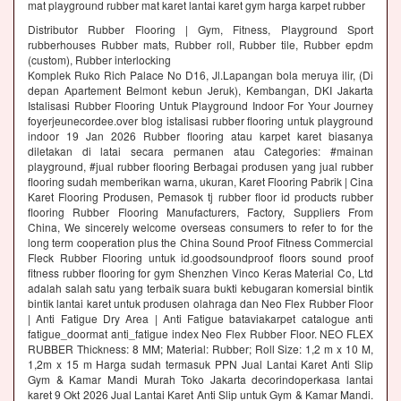
mat playground rubber mat karet lantai karet gym harga karpet rubber
Distributor Rubber Flooring | Gym, Fitness, Playground Sport
rubberhouses Rubber mats, Rubber roll, Rubber tile, Rubber epdm
(custom), Rubber interlocking
Komplek Ruko Rich Palace No D16, Jl.Lapangan bola meruya ilir, (Di
depan Apartement Belmont kebun Jeruk), Kembangan, DKI Jakarta
Istalisasi Rubber Flooring Untuk Playground Indoor For Your Journey
foyerjeunecordee.over blog istalisasi rubber flooring untuk playground
indoor 19 Jan 2026 Rubber flooring atau karpet karet biasanya
diletakan di latai secara permanen atau Categories: #mainan
playground, #jual rubber flooring Berbagai produsen yang jual rubber
flooring sudah memberikan warna, ukuran, Karet Flooring Pabrik | Cina
Karet Flooring Produsen, Pemasok tj rubber floor id products rubber
flooring Rubber Flooring Manufacturers, Factory, Suppliers From
China, We sincerely welcome overseas consumers to refer to for the
long term cooperation plus the China Sound Proof Fitness Commercial
Fleck Rubber Flooring untuk id.goodsoundproof floors sound proof
fitness rubber flooring for gym Shenzhen Vinco Keras Material Co, Ltd
adalah salah satu yang terbaik suara bukti kebugaran komersial bintik
bintik lantai karet untuk produsen olahraga dan Neo Flex Rubber Floor
| Anti Fatigue Dry Area | Anti Fatigue bataviakarpet catalogue anti
fatigue_doormat anti_fatigue index Neo Flex Rubber Floor. NEO FLEX
RUBBER Thickness: 8 MM; Material: Rubber; Roll Size: 1,2 m x 10 M,
1,2m x 15 m Harga sudah termasuk PPN Jual Lantai Karet Anti Slip
Gym & Kamar Mandi Murah Toko Jakarta decorindoperkasa lantai
karet 9 Okt 2026 Jual Lantai Karet Anti Slip untuk Gym & Kamar Mandi.