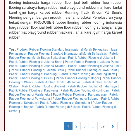
flooring indonesia harga rubber floor jual beli rubber floor rubber
flooring surabaya harga rubber mat playground rubber mat karet lantai
karet gym harga karpet rubber Running Track Silicon PU Sports
Flooring pengembangan produk material, produksi Penelusuran yang
terkait dengan PRODUSEN rubber flooring rubber flooring indonesia
harga rubber floor jual beli rubber floor rubber flooring surabaya harga
rubber mat playground rubber mat karet lantai karet gym harga karpet
rubber
Tag :
Produksi Rubber Flooring Standard Internasional Murah Berkualitas
|
Jasa
Pemasangan Rubber Flooring Standard Internasional Murah Berkualitas
|
Pabrik
Rubber Flooring Murah Bagus Berkualitas
|
Pabrik Rubber Flooring di Jakarta
|
Pabrik Rubber Flooring di Jakarta Barat
|
Pabrik Rubber Flooring di Jakarta Pusat
|
Pabrik Rubber Flooring di Jakarta Selatan
|
Pabrik Rubber Flooring di Jakarta Timur
|
Pabrik Rubber Flooring di Jakarta Utara
|
Pabrik Rubber Flooring di Jawa Barat
|
Pabrik Rubber Flooring di Bandung
|
Pabrik Rubber Flooring di Bandung Barat
|
Pabrik Rubber Flooring di Bekasi
|
Pabrik Rubber Flooring di Bogor
|
Pabrik Rubber
Flooring di Ciamis
|
Pabrik Rubber Flooring di Cianjur
|
Pabrik Rubber Flooring di
Cirebon
|
Pabrik Rubber Flooring di Garut
|
Pabrik Rubber Flooring di Indramayu
|
Pabrik Rubber Flooring di Karawang
|
Pabrik Rubber Flooring di Kuningan
|
Pabrik
Rubber Flooring di Majalengka
|
Pabrik Rubber Flooring di Pangandaran
|
Pabrik
Rubber Flooring di Purwakarta
|
Pabrik Rubber Flooring di Subang
|
Pabrik Rubber
Flooring di Sukabumi
|
Pabrik Rubber Flooring di Sumedang
|
Pabrik Rubber
Flooring di Banjar
|
Pabrik Rubber Flooring di Bekasi
|
Pabrik Rubber Flooring di
Cimahi
|
(current)
1
2
3
...
69