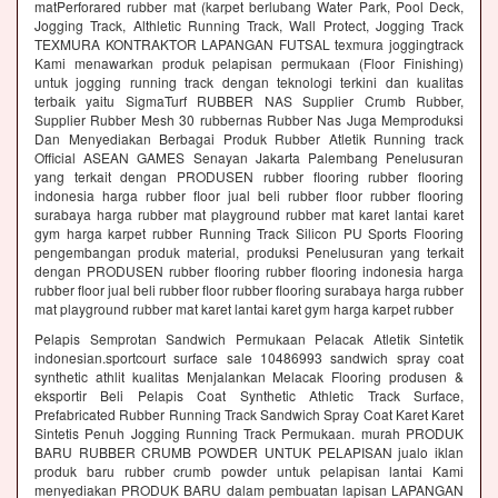
matPerforared rubber mat (karpet berlubang Water Park, Pool Deck,
Jogging Track, Althletic Running Track, Wall Protect, Jogging Track
TEXMURA KONTRAKTOR LAPANGAN FUTSAL texmura joggingtrack
Kami menawarkan produk pelapisan permukaan (Floor Finishing)
untuk jogging running track dengan teknologi terkini dan kualitas
terbaik yaitu SigmaTurf RUBBER NAS Supplier Crumb Rubber,
Supplier Rubber Mesh 30 rubbernas Rubber Nas Juga Memproduksi
Dan Menyediakan Berbagai Produk Rubber Atletik Running track
Official ASEAN GAMES Senayan Jakarta Palembang Penelusuran
yang terkait dengan PRODUSEN rubber flooring rubber flooring
indonesia harga rubber floor jual beli rubber floor rubber flooring
surabaya harga rubber mat playground rubber mat karet lantai karet
gym harga karpet rubber Running Track Silicon PU Sports Flooring
pengembangan produk material, produksi Penelusuran yang terkait
dengan PRODUSEN rubber flooring rubber flooring indonesia harga
rubber floor jual beli rubber floor rubber flooring surabaya harga rubber
mat playground rubber mat karet lantai karet gym harga karpet rubber
Pelapis Semprotan Sandwich Permukaan Pelacak Atletik Sintetik
indonesian.sportcourt surface sale 10486993 sandwich spray coat
synthetic athlit kualitas Menjalankan Melacak Flooring produsen &
eksportir Beli Pelapis Coat Synthetic Athletic Track Surface,
Prefabricated Rubber Running Track Sandwich Spray Coat Karet Karet
Sintetis Penuh Jogging Running Track Permukaan. murah PRODUK
BARU RUBBER CRUMB POWDER UNTUK PELAPISAN jualo iklan
produk baru rubber crumb powder untuk pelapisan lantai Kami
menyediakan PRODUK BARU dalam pembuatan lapisan LAPANGAN