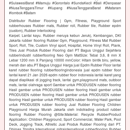
#SulawesiBarat #Mamuju #Gorontalo #SundaKecil #Bali #Denpasar
#NusaTenggaraTimur #Kupang #NusaTenggaraBarat #Mataram
#lombok #Batam
Distributor Rubber Flooring | Gym, Fitness, Playground Sport
rubberhouses Rubber mats, Rubber roll, Rubber tile, Rubber epdm
(custom), Rubber interlocking
Karpet. Lantai kayu. Rubber meruya kebun Jeruk), Kembangan, DKI
Jakarta rubber flooring Rubber Gym, Playground, Fitness Mat Rubber
Sport, Roll, Tile, Custom Vinyl sport, Hospital, Home Vinyl Roll, Plank,
Tiles Jual Produk Rubber Flooring dari PT Bagus Unggul Sejahtera
rubberindustri rubberflooring Neo Gym MatSize: Tebal 3,6, 8 mm X
Lebar 1200 mm X Panjang 10000 mmColor: Hitam bintik biru, yellow,
merah dan abu.PT Bagus Unggul Harga jual Epdm Rubber Floor lantai
karet rubber flooring rubberflooringindonesia jual epdm rubber floor
lantai karet 21 Jan 2026 epdm rubber floor indonesia lantai karet yang
dapat diaplikasi di jogging track, lantai gym,playground mats, outdoor
mats, lantai olahraga sport Gambar untuk PRODUSEN rubber flooring
Hasil gambar untuk PRODUSEN rubber flooring Hasil gambar untuk
PRODUSEN rubber flooring Hasil gambar untuk PRODUSEN rubber
flooring Hasil gambar untuk PRODUSEN rubber flooring Hasil gambar
untuk PRODUSEN rubber flooring Jual Rubber Flooring Children
Playground Harga Murah Jakarta oleh indotrading product rubber
flooring Rubber Flooring @Site:Material: Recycle RubberProduct
Application: Children Playground, Sport Commercial, Water Park, Pool
Deck, Jogging Track, Athletic Jual Produk Rubber Flooring dari PT.
Dhimas Trimitra International mitrainternational rubberflooring Rubber