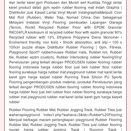
dari lantai karet gym Produsen dan Murah sert Kualitas Tinggi lantai
karet product detail gym epdm rubber flooring mat Indah Graphia |
Distributor Jual Karpet Lantai Vinyl Murah indahgraphiaMeliputi: Coin
Mat Roll (Rubber), Water Trap, Nomad China Dan Sebagainya
Melayani Instalasi Vinyl Flooring, pembuatan Lapangan Olaraga
(Tennis, Rockit Recycled Rubber Floor with EPDM Granular
RKC04FLR kredoaum id recycled rubber floor with epdm granular 90%
Recycled rubber with 10% Ethylene Propylene Diene Monomer •
Envirement friendly, non toxic • Shock absorption, anti slip • 100 x
100cm puzzle shape Distributor Rubber Flooring | Gym, Fitness,
Playground Sport? rubberhouses Rubber mats, Rubber roll, Rubber
tile, Rubber epdm (custom), Rubber interlocking rubber flooringVinyl
Penelusuran yang terkait dengan PRODUSEN rubber flooring rubber
flooring indonesia harga rubber floor jual beli rubber floor rubber
flooring surabaya harga rubber mat playground rubber mat karet lantai
karet gym harga karpet rubber Running Track Silicon PU Sports
Flooring pengembangan produk material, produksi Penelusuran yang
terkait dengan PRODUSEN rubber flooring rubber flooring indonesia
harga rubber floor jual beli rubber floor rubber flooring surabaya harga
rubber mat playground rubber mat karet lantai karet gym harga karpet
rubber
Rubber Flooring Rubber Mat, Rubber Jogging Track, Rubber Tiles jual
wahanaplayground index1.php?wahana=3&idc=Rubber%20Flooring
Menjual berbagai macam perlengkapan playground Rubber Flooring
Rubber Mat, Rubber Jogging Track, Rubber Tiles jual rubber flooring
murah harga rubber Jogging Track | Running Track |