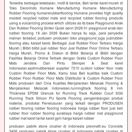
Tersedia berbagai ketebalan, motif & bentuk. Beli lantai karet murah di
Toko Decorindo Humane Manufacturing Humane Manufacturing
Rubber Flooring humanerubberflooring Humane provides high quality
molded recycled rubber mats and recycled rubber flooring products
using a vulcanizing process which utilizes as its base Playground Anak
Dan Rubber Flooring Sinten Quisii qenn 2026 01 playground anak dan
rubber flooring 19 Jan 2026 Bukan hanya itu saja, para penyedia
mainan tersebut, podusen produsen toko playground juga jualrubber
flooring atau karpet karet. Berbagai Jual Rubber Floor Terbaru Harga
Murah | Blibli blibli jual rubber floor Jual Rubber Floor Online Terbaru
Harga Murah, Promo & Diskon di Blibli Belanja di Blibli dengan
Fasilitas Belanja Online Terbaik dengan Gratis Custom Rubber Floor
Mats Jendela Dan Pintu Stempel & Seal karet
indonesian.epdmrubberseal supplier 7210 custom rubber floor mats
Custom Rubber Floor Mats, Kamu bisa Beli kualitas baik Custom
Rubber Floor Rubber Floor Mats Distributor & Custom Rubber Floor
Mats produsen dari Cina Kualitas Menjalankan Melacak Flooring &
Menjalankan Melacak indonesian.runningtrack flooring 8 mm
Thickness EPDM Granule for Running Track Rubber Court SGS
Running Track Silicon PU Sports Flooring pengembangan produk
material, produksi Penelusuran yang terkait dengan PRODUSEN
rubber flooring rubber flooring indonesia harga rubber floor jual beli
rubber floor rubber flooring surabaya harga rubber mat playground
rubber mat karet lantai karet gym harga karpet rubber
produsen pabrik stone crusher di indonesia plexmath.eu Concrete
3406 produsen pabrik stone crusher di indonesia pabrik crusher di