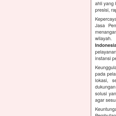
ahli yang
presisi, r
Kepercaya
Jasa Pem
menangan
wilayah.
Indonesi
pelayanan
instansi 
Keunggula
pada pela
lokasi, 
dukungan
solusi ya
agar sesu
Keuntung
Pembutan