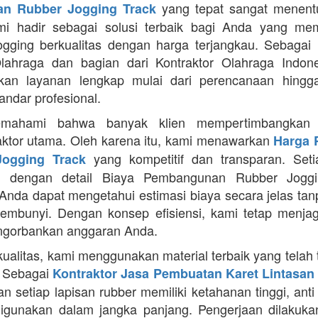
yang tepat sangat menentu
n Rubber Jogging Track
ami hadir sebagai solusi terbaik bagi Anda yang me
jogging berkualitas dengan harga terjangkau. Sebagai 
lahraga dan bagian dari Kontraktor Olahraga Indone
kan layanan lengkap mulai dari perencanaan hingga 
andar profesional.
mahami bahwa banyak klien mempertimbangkan 
aktor utama. Oleh karena itu, kami menawarkan
Harga 
yang kompetitif dan transparan. Seti
ogging Track
pi dengan detail Biaya Pembangunan Rubber Joggi
Anda dapat mengetahui estimasi biaya secara jelas ta
sembunyi. Dengan konsep efisiensi, kami tetap menjag
ngorbankan anggaran Anda.
kualitas, kami menggunakan material terbaik yang telah 
. Sebagai
Kontraktor Jasa Pembuatan Karet Lintasan 
 setiap lapisan rubber memiliki ketahanan tinggi, anti 
gunakan dalam jangka panjang. Pengerjaan dilakuka