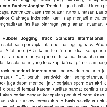
, hingga hasil akhir yang 
nan Rubber Jogging Track
ebagai Kontraktor Jasa Pembuatan Karet Lintasan Lari 
raktor Olahraga Indonesia, kami siap menjadi mitra te
nghadirkan fasilitas olahraga yang aman, nyaman, 
d
 Rubber Jogging Track Standard International
 salah satu penyuplai atau penjual jogging track. Produ
ana Airethane (PU) kami terdiri dari dua kompone
cairan poliuretan yang memiliki semua kebutuhan instal
dan keselamatan yang tercakup dari cat primer sampai ga
menawarkan seluruh jaja
rack standard international
termasuk PUR penuh, sandwich dan semprotannya. 
rack juga dapat membeli jalur berjalan epdm dan akrilik 
i dibuat di tempat karena kualitas sangat penting unt
t akan berlari dengan kecepatan penuh di permukaan.
n solusi turnkey termasuk sub basis sekaligus unt
 solusi vertikal terintegrasi yang berkualitas. Produk 