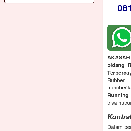
08
AKASAH
bidang R
Terperca
Rubber 
memberi
Running 
bisa hubu
Kontra
Dalam pem