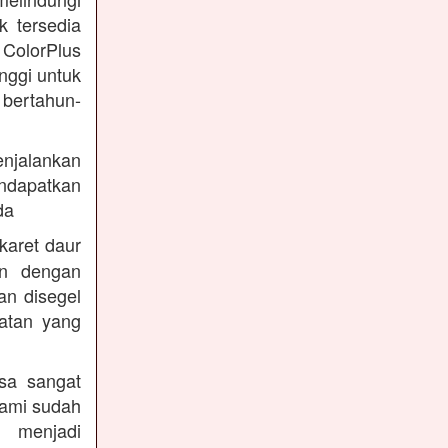
k tersedia
 ColorPlus
nggi untuk
 bertahun-
enjalankan
endapatkan
da
karet daur
an dengan
an disegel
atan yang
sa sangat
kami sudah
 menjadi