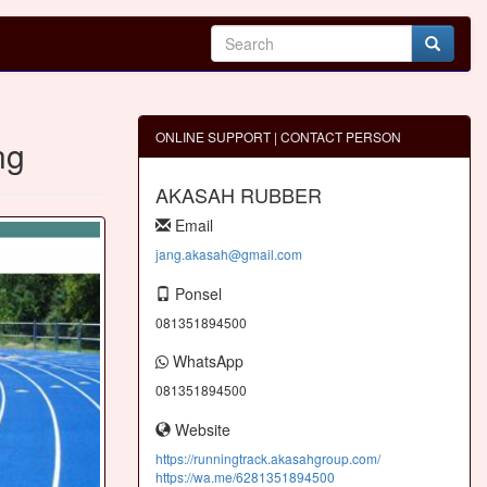
ONLINE SUPPORT | CONTACT PERSON
ng
AKASAH RUBBER
Email
jang.akasah@gmail.com
Ponsel
081351894500
WhatsApp
081351894500
Website
https://runningtrack.akasahgroup.com/
https://wa.me/6281351894500