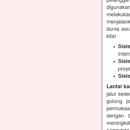
digunakan
melakukan
menjalank
dunia sec
kita!
Sist
inter
Sist
proy
Sist
Lantai ka
jalur sed
gulung. j
permukaa
dengan b
meningkat
permukaan