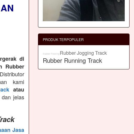
NAN
PRODUK TERPOPULER
Rubber Jogging Track
Rubber Flooring
rgerak di
Rubber Running Track
n Rubber
istributor
man kami
ack
atau
 dan jelas
rack
haan Jasa