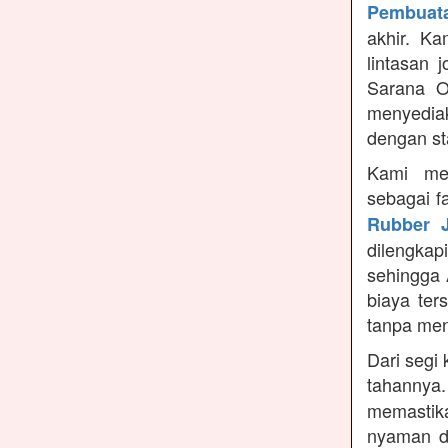
Pembuata
akhir. K
lintasan 
Sarana O
menyedia
dengan st
Kami me
sebagai f
Rubber J
dilengka
sehingga 
biaya ter
tanpa me
Dari segi 
tahannya
memastikan
nyaman di