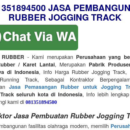
1351894500 JASA PEMBANGU
RUBBER JOGGING TRACK
- Kami merupakan
 RUBBER
Perusahaan yang be
, Merupakan
ubber / Karet Lantai
Pabrik Produse
, Info Harga Rubber Jogging Track, D
ya di Indonesia
Running Track, Sebagai Kontraktor Berpengala
kan
Jasa Pemasangan Rubber untuk Jogging Tr
, Info lebih lengkap
Track seluruh kota di Indonesia
ngi kami di
081351894500
ktor Jasa Pembuatan Rubber Jogging T
bangunan fasilitas olahraga modern, memilih
Perusa