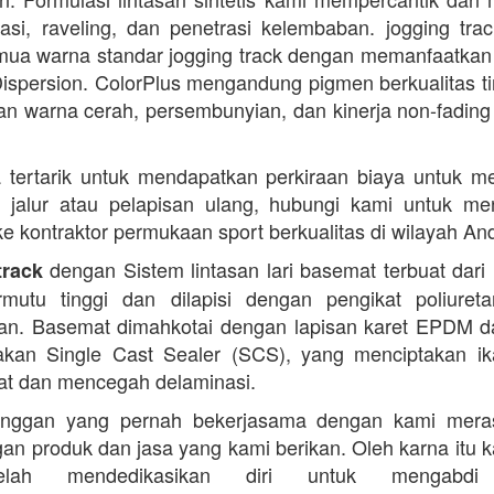
dasi, raveling, dan penetrasi kelembaban. jogging trac
ua warna standar jogging track dengan memanfaatkan
ispersion. ColorPlus mengandung pigmen berkualitas ti
n warna cerah, persembunyian, dan kinerja non-fading
 tertarik untuk mendapatkan perkiraan biaya untuk m
i jalur atau pelapisan ulang, hubungi kami untuk m
 ke kontraktor permukaan sport berkualitas di wilayah An
dengan Sistem lintasan lari basemat terbuat dari 
track
rmutu tinggi dan dilapisi dengan pengikat poliuret
n. Basemat dimahkotai dengan lapisan karet EPDM d
kan Single Cast Sealer (SCS), yang menciptakan ik
at dan mencegah delaminasi.
anggan yang pernah bekerjasama dengan kami mera
an produk dan jasa yang kami berikan. Oleh karna itu 
lah mendedikasikan diri untuk mengabdi