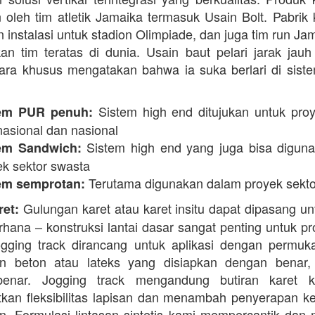
 oleh tim atletik Jamaika termasuk Usain Bolt. Pabrik 
 instalasi untuk stadion Olimpiade, dan juga tim run Ja
an tim teratas di dunia. Usain baut pelari jarak jauh 
ara khusus mengatakan bahwa ia suka berlari di siste
Sistem high end ditujukan untuk proy
em PUR penuh:
nasional dan nasional
Sistem high end yang juga bisa digun
em Sandwich:
ek sektor swasta
Terutama digunakan dalam proyek sekto
em semprotan:
Gulungan karet atau karet insitu dapat dipasang un
ret:
erhana – konstruksi lantai dasar sangat penting untuk pr
ogging track dirancang untuk aplikasi dengan permuk
n beton atau lateks yang disiapkan dengan benar, 
enar. Jogging track mengandung butiran karet k
kan fleksibilitas lapisan dan menambah penyerapan k
. Formulasi lintasan sintetis kami mempercantik dan 