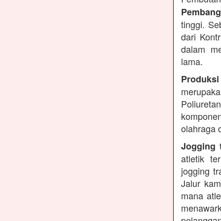
Pembangu
tinggi. S
dari Kont
dalam me
lama.
Produksi
merupakan
Poliuret
komponen 
olahraga 
Jogging t
atletik 
jogging t
Jalur kam
mana atle
menawarka
pelanggan