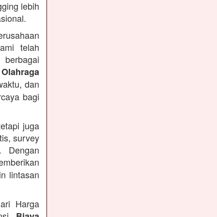
ging lebih
sional.
Perusahaan
ami telah
 berbagai
 Olahraga
waktu, dan
rcaya bagi
etapi juga
is, survey
n. Dengan
emberikan
n lintasan
ari Harga
ansi
Biaya