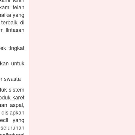
kami telah
maika yang
terbaik di
m lintasan
ek tingkat
akan untuk
r swasta
tuk sistem
oduk karet
aan aspal,
disiapkan
ecil yang
eseluruhan
melindungi