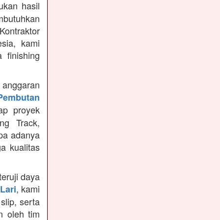
kan hasil
mbutuhkan
Kontraktor
sia, kami
finishing
anggaran
Pembutan
ap proyek
ng Track,
npa adanya
a kualitas
teruji daya
, kami
Lari
slip, serta
n oleh tim