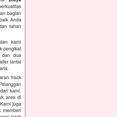
berkualitas
dan bagian
rbaik Anda
dan tahan
an kami
k pengikat
n dan dua
ler lantai
ris.
ran track
Pelanggan
dari kami.
uk area di
 Kami juga
uk memberi
kami telah