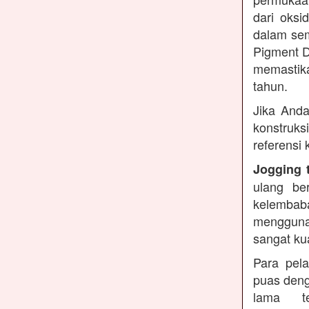
dari oksi
dalam sem
Pigment D
memastika
tahun.
Jika Anda
konstruks
referensi
Jogging 
ulang be
kelembaba
mengguna
sangat ku
Para pel
puas deng
lama te