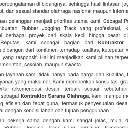
 berpengalaman di bidangnya, sehingga hasil lintasan jog
api, dan sesuai standar olahraga nasional maupun interna
an pelanggan menjadi prioritas utama kami. Sebagai 
buatan Rubber Jogging Track yang profesional, k
i berbagai proyek dari skala kecil hingga besar di
 Reputasi kami sebagai bagian dari
Kontraktor
dibangun dari komitmen terhadap kualitas, ketepatan 
a
 yang responsif. Hal ini menjadikan kami pilihan terpe
pemerintah, sekolah, maupun swasta.
n layanan kami tidak hanya pada harga dan kualitas, t
yanan yang maksimal. Kami memberikan konsultasi grat
serta rekomendasi desain terbaik sesuai kebutuha
 sebagai
, kami mampu m
Kontraktor Sarana Olahraga
ng efisien dan tepat guna, termasuk penyesuaian desai
ai dengan kondisi lahan dan tujuan penggunaan.
an bekerja sama dengan kami sangat jelas, mulai d
 Rubber Jogging Track yang bersaing, transpar