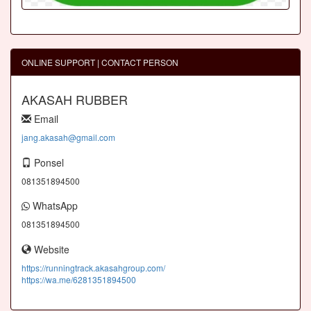
ONLINE SUPPORT | CONTACT PERSON
AKASAH RUBBER
Email
jang.akasah@gmail.com
Ponsel
081351894500
WhatsApp
081351894500
Website
https://runningtrack.akasahgroup.com/
https://wa.me/6281351894500