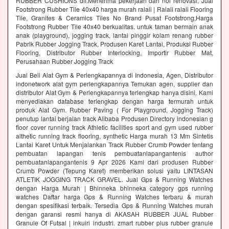
RUBBER CUSHIONS dll.Menerima pekerjaan dari nol renovasi, Jual
Footstrong Rubber Tile 40x40 harga murah ralali | Ralali ralali Flooring
Tile, Granites & Ceramics Tiles No Brand Pusat Footstrong,Harga
Footstrong Rubber Tile 40x40 berkualitas. untuk taman bermain anak
anak (playground), jogging track, lantai pinggir kolam renang rubber
Pabrik Rubber Jogging Track, Produsen Karet Lantai, Produksi Rubber
Flooring, Distributor Rubber Interlocking, Importir Rubber Mat,
Perusahaan Rubber Jogging Track
Jual Beli Alat Gym & Perlengkapannya di Indonesia, Agen, Distributor
indonetwork alat gym perlengkapannya Temukan agen, supplier dan
distributor Alat Gym & Perlengkapannya terlengkap hanya disini. Kami
menyediakan database terlengkap dengan harga termurah untuk
produk Alat Gym. Rubber Paving ( For Playground, Jogging Track)
penutup lantai berjalan track Alibaba Produsen Directory indonesian g
floor cover running track Athletic facilities sport and gym used rubber
althetic running track flooring, synthetic Harga murah 13 Mm Sintetis
Lantai Karet Untuk Menjalankan Track Rubber Crumb Powder tentang
pembuatan lapangan tenis pembuatanlapangantenis author
pembuatanlapangantenis 9 Apr 2026 Kami dari produsen Rubber
Crumb Powder (Tepung Karet) memberikan solusi yaitu LINTASAN
ATLETIK JOGGING TRACK GRAVEL. Jual Gps & Running Watches
dengan Harga Murah | Bhinneka bhinneka category gps running
watches Daftar harga Gps & Running Watches terbaru & murah
dengan spesifikasi terbaik. Tersedia Gps & Running Watches murah
dengan garansi resmi hanya di AKASAH RUBBER JUAL Rubber
Granule Of Futsal | inkuiri industri. zmart rubber plus rubber granule