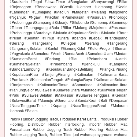
#Surakarta #Tegal #JawaTimur #Bangkalan #Banyuwangi #Blitar
#Bojonegoro #Bondowoso #Gresik #Jember #Jombang #Kediri
#Lamongan #Lumajang #Madiun #Magetan #Malang #Mojokerto
#Nganjuk #Ngawi #Pacitan #Pamekasan #Pasuruan #Ponorogo
#Probolinggo #Sampang #Sidoarjo #Situbondo #Sumenep #Sumenep
#Tuban #Tulungagung #Batu #Blitar #Malang #Mojokerto #Pasuruan
#Probolinggo #Surabaya #Jakarta #KepulauanSeribu #Jakarta #Barat
#Pusat #Selatan #Timur #Utara #banten #Lebak #Pandeglang
#Serang #Tangerang #Cilegon #Serang #Tangerang
#TangerangSelatan #Bantul #GunungKidul #KulonProgo #Sleman
#Yogyakarta #Sumatera #Aceh #BandaAceh #SumateraUtara #Medan
#SumateraBarat #Padang #Riau #Pekanbaru #Jambi
#SumateraSelatan #Palembang #Bengkulu #Lampung
#BandarLampung #KepulauanBangkaBelitung #PangkalPinang
#KepulauanRiau #TanjungPinang #Kalimatan #KalimantanBarat
#Pontianak #KalimantanTengah #PalangkaRaya #KalimantanSelatan
#Banjarmasin #KalimantanTimur #Samarinda #KalimantanUtara
#TanjungSelor #Sulawesi #SulawesiUtara #Manado #SulawesiTengah
#Palu #SulawesiSelatan #Makassar #SulawesiTenggara #Kendari
#SulawesiBarat #Mamuju #Gorontalo #SundaKecil #Bali #Denpasar
#NusaTenggaraTimur #Kupang #NusaTenggaraBarat #Mataram
#lombok #Batam
Pabrik Rubber Jogging Track, Produsen Karet Lantai, Produksi Rubber
Flooring, Distributor Rubber Interlocking, Importir Rubber Mat,
Perusahaan Rubber Jogging Track Rubber Flooring Rubber Mat,
Rubber Jogging Track, Rubber Tiles jual wahanaplayground wahana