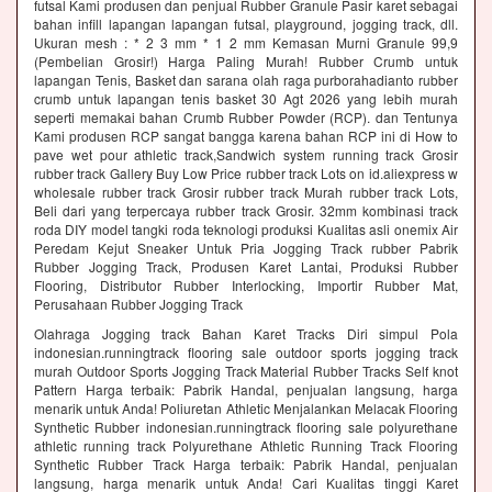
futsal Kami produsen dan penjual Rubber Granule Pasir karet sebagai
bahan infill lapangan lapangan futsal, playground, jogging track, dll.
Ukuran mesh : * 2 3 mm * 1 2 mm Kemasan Murni Granule 99,9
(Pembelian Grosir!) Harga Paling Murah! Rubber Crumb untuk
lapangan Tenis, Basket dan sarana olah raga purborahadianto rubber
crumb untuk lapangan tenis basket 30 Agt 2026 yang lebih murah
seperti memakai bahan Crumb Rubber Powder (RCP). dan Tentunya
Kami produsen RCP sangat bangga karena bahan RCP ini di How to
pave wet pour athletic track,Sandwich system running track Grosir
rubber track Gallery Buy Low Price rubber track Lots on id.aliexpress w
wholesale rubber track Grosir rubber track Murah rubber track Lots,
Beli dari yang terpercaya rubber track Grosir. 32mm kombinasi track
roda DIY model tangki roda teknologi produksi Kualitas asli onemix Air
Peredam Kejut Sneaker Untuk Pria Jogging Track rubber Pabrik
Rubber Jogging Track, Produsen Karet Lantai, Produksi Rubber
Flooring, Distributor Rubber Interlocking, Importir Rubber Mat,
Perusahaan Rubber Jogging Track
Olahraga Jogging track Bahan Karet Tracks Diri simpul Pola
indonesian.runningtrack flooring sale outdoor sports jogging track
murah Outdoor Sports Jogging Track Material Rubber Tracks Self knot
Pattern Harga terbaik: Pabrik Handal, penjualan langsung, harga
menarik untuk Anda! Poliuretan Athletic Menjalankan Melacak Flooring
Synthetic Rubber indonesian.runningtrack flooring sale polyurethane
athletic running track Polyurethane Athletic Running Track Flooring
Synthetic Rubber Track Harga terbaik: Pabrik Handal, penjualan
langsung, harga menarik untuk Anda! Cari Kualitas tinggi Karet