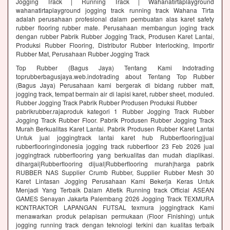
Jogging Track | Running Track | Wahanatirtaplayground
wahanatirtaplayground jogging track running track Wahana Tirta
adalah perusahaan profesional dalam pembuatan alas karet safety
rubber flooring rubber mate. Perusahaan membangun joging track
dengan rubber Pabrik Rubber Jogging Track, Produsen Karet Lantai,
Produksi Rubber Flooring, Distributor Rubber Interlocking, Importir
Rubber Mat, Perusahaan Rubber Jogging Track
Top Rubber (Bagus Jaya) Tentang Kami Indotrading
toprubberbagusjaya.web.indotrading about Tentang Top Rubber
(Bagus Jaya) Perusahaan kami bergerak di bidang rubber matt,
jogging track, tempat bermain air di lapisi karet, rubber sheet, moduled.
Rubber Jogging Track Pabrik Rubber Produsen Produksi Rubber
pabrikrubber.rajaproduk kategori 1 Rubber Jogging Track Rubber
Jogging Track Rubber Floor. Pabrik Produsen Rubber Jogging Track
Murah Berkualitas Karet Lantai. Pabrik Produsen Rubber Karet Lantai
Untuk jual joggingtrack lantai karet hub Rubberflooring|jual
rubberflooringindonesia jogging track rubberfloor 23 Feb 2026 jual
joggingtrack rubberflooring yang berkualitas dan mudah diaplikasi.
dihargai|Rubberflooring dijual|Rubberflooring murah|harga pabrik
RUBBER NAS Supplier Crumb Rubber, Supplier Rubber Mesh 30
Karet Lintasan Jogging Perusahaan Kami Bekerja Keras Untuk
Menjadi Yang Terbaik Dalam Atletik Running track Official ASEAN
GAMES Senayan Jakarta Palembang 2026 Jogging Track TEXMURA
KONTRAKTOR LAPANGAN FUTSAL texmura joggingtrack Kami
menawarkan produk pelapisan permukaan (Floor Finishing) untuk
jogging running track dengan teknologi terkini dan kualitas terbaik