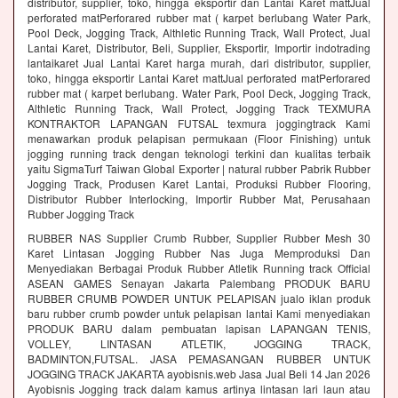
distributor, supplier, toko, hingga eksportir dan Lantai Karet mattJual
perforated matPerforared rubber mat ( karpet berlubang Water Park,
Pool Deck, Jogging Track, Althletic Running Track, Wall Protect, Jual
Lantai Karet, Distributor, Beli, Supplier, Eksportir, Importir indotrading
lantaikaret Jual Lantai Karet harga murah, dari distributor, supplier,
toko, hingga eksportir Lantai Karet mattJual perforated matPerforared
rubber mat ( karpet berlubang. Water Park, Pool Deck, Jogging Track,
Althletic Running Track, Wall Protect, Jogging Track TEXMURA
KONTRAKTOR LAPANGAN FUTSAL texmura joggingtrack Kami
menawarkan produk pelapisan permukaan (Floor Finishing) untuk
jogging running track dengan teknologi terkini dan kualitas terbaik
yaitu SigmaTurf Taiwan Global Exporter | natural rubber Pabrik Rubber
Jogging Track, Produsen Karet Lantai, Produksi Rubber Flooring,
Distributor Rubber Interlocking, Importir Rubber Mat, Perusahaan
Rubber Jogging Track
RUBBER NAS Supplier Crumb Rubber, Supplier Rubber Mesh 30
Karet Lintasan Jogging Rubber Nas Juga Memproduksi Dan
Menyediakan Berbagai Produk Rubber Atletik Running track Official
ASEAN GAMES Senayan Jakarta Palembang PRODUK BARU
RUBBER CRUMB POWDER UNTUK PELAPISAN jualo iklan produk
baru rubber crumb powder untuk pelapisan lantai Kami menyediakan
PRODUK BARU dalam pembuatan lapisan LAPANGAN TENIS,
VOLLEY, LINTASAN ATLETIK, JOGGING TRACK,
BADMINTON,FUTSAL. JASA PEMASANGAN RUBBER UNTUK
JOGGING TRACK JAKARTA ayobisnis.web Jasa Jual Beli 14 Jan 2026
Ayobisnis Jogging track dalam kamus artinya lintasan lari laun atau