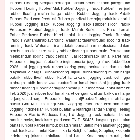
Rubber Flooring Menjual berbagai macam perlengkapan playground
Rubber Flooring Rubber Mat, Rubber Jogging Track, Rubber Tiles jual
rubber flooring murah harga rubber Rubber Jogging Track Pabrik
Rubber Produsen Produksi Rubber pabrikrubber.rajaproduk kategori 1
Rubber Jogging Track Rubber Jogging Track Rubber Floor. Pabrik
Produsen Rubber Jogging Track Murah Berkualitas Karet Lantai.
Pabrik Produsen Rubber Karet Lantai Untuk Jogging Track | Running
Track | Wahanatirtaplayground wahanatirtaplayground jogging track
running track Wahana Tirta adalah perusahaan profesional dalam
pembuatan alas karet safety rubber flooring rubber mate. Perusahaan
membangun joging track dengan jual joggingtrack lantai karet hub:
Rubberflooring|jual rubberflooringindonesia jogging track rubberfloor
2026 jual joggingtrack rubberflooring yang berkualitas dan mudah
diaplikasi. dihargai|Rubberflooring dijual|Rubberflooring murah|harga
pabrik rubberfloor rubber karet lantaikaret jogging track sehingga
olahraga lebih terasa Jual rubberfloor lantai karetJual jogging track
rubber flooring rubberflooringindonesia jual rubberfloor lantai karet 28
Feb 2026 jual rubberfloor lantai karet dengan kualitas baik dan harga
terjangkau, dihargai|Rubberflooring dijual|Rubberflooring murah|harga
pabrik Cari Kualitas tinggi Karet Jogging Track Produsen dan Karet
Jogging indonesian Rumput buatan & olahraga lantai Nanjing Feeling
Rubber & Plastic Produces Co., Ltd. Jogging track material, bahan
runningtracks, track karet produsen FN D150435. langsung penjualan
panas rumput karpet rumput buatan murah untuk menjalankan jogging
track track Jual Lantai Karet, jakarta Beli,Distributor, Supplier, Eksportir
indotrading jakarta lantaikaret Jual Lantai Karet harga murah, dari