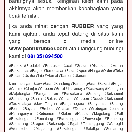
barangnya sesuai keinginan klien kami pada
akhirmya akan memberikan kebahagiaan yang
tidak ternilai.
jika anda minat dengan
yang yang
RUBBER
kami ajukan, anda tepat datang di situs kami
yang berada di media online
atau langsung hubungi
www.pabrikrubber.com
kami di
081351894500
#Pabrik #Produksi #Produsen #Jual #Grosir #Distributor #Murah
#Berkualitas #Bagus #Terpercaya #Pusat #Agen #Harga #Order #Toko
#Pesan #Usaha #Info #Alamat #Kantor #Ukuran
kami melayani #JawaBarat #Bandung #BandungBarat #Bekasi #Bogor
#Ciamis #Cianjur #Cirebon #Garut #Indramayu #Karawang #Kuningan
#Majalengka #Pangandaran #Purwakarta #Subang #Sukabumi
#Sumedang #Banjar #Bekasi #Cimahi #Cirebon #Depok #Sukabumi
#Tasikmalaya #JawaTengah #Banjarnegara #Banyumas #Batang
#Blora #Boyolali #Brebes #Cilacap #Demak #Grobogan #Jepara
#Karanganyar #Kebumen #Klaten #Kudus #Magelang #Pati
#Pekalongan #Pemalang #Purbalingga #Purworejo #Rembang
#Semarang #Sragen #Sukoharjo #Tegal #Temanggung #Wonogiri
#Wonosobo #Magelang #Pekalongan #Salatiga #Semarang