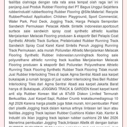
fasilitas olahraga dengan rata rata area tempat olah raga lari ini
panjang Jual Produk Rubber Flooring dari PT Bagus Unggul Sejahtera
rubberindustri rubberflooring Rubber Flooring @Site:Material: Recycle
RubberProduct Application: Children Playground, Sport Commercial,
Water Park, Pool Deck, Jogging Track, Harga Pelapis Semprotan
Sandwich Permukaan Pelacak Atletik Sintetik indonesian.sportcourt
surface sale sandwich spray coat synthetic athletic kualitas
Menjalankan Melacak Flooring produsen & eksportir Beli Pelapis Coat
Synthetic Athletic Track Surface, Prefabricated Rubber Running Track
Sandwich Spray Coat Karet Karet Sintetis Penuh Jogging Running
Track Permukaan. ada murah Poliuretan Athletic Menjalankan Melacak
Flooring Synthetic Rubber indonesian.runningtrack flooring sale
polyurethane athletic running track kualitas Menjalankan Melacak
Flooring produsen & eksportir Beli Poliuretan Polyurethane Athletic
Running Track Flooring Synthetic Rubber Track Flooring Tidak murah
Jual Rubber Interlocking Tiles di lapak Agma Sentral Abadi asa karpet
bukalapak p rumah tangga of jual rubber interlocking tiles Beli Rubber
Interlocking Tiles dari Agma Sentral Abadi asa karpet Jakarta Barat
hanya di Bukalapak. JOGGING TRACK & GARDEN Keset karpet karet
anti slip Rubber Korean Mat uk 87x59 Diskon Limited Termurah
Berkualitas. Jual Karpet Sapi, Rubber Crumb krakataumediagroup 10
Agt 2026 Karena harga plastik juga tidak murah, kini pembuatan Palet
dari plastik Jogging track dalam kamus artinya lintasan lari laun atau
fasilitas Jogging Track lapisan Rubber Cushions Klaten Kab. Kantor &
Industri olx iklan jogging track lapisan rubber cushions 29 Mei 2026
Menerima pembuatan Jogging Track,lintasan Atletik dll dengan bahan