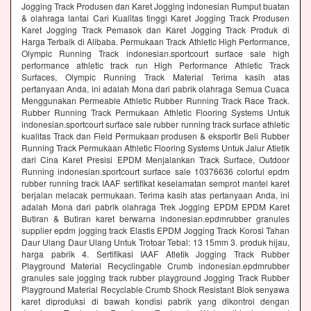
Jogging Track Produsen dan Karet Jogging indonesian Rumput buatan
& olahraga lantai Cari Kualitas tinggi Karet Jogging Track Produsen
Karet Jogging Track Pemasok dan Karet Jogging Track Produk di
Harga Terbaik di Alibaba. Permukaan Track Athletic High Performance,
Olympic Running Track indonesian.sportcourt surface sale high
performance athletic track run High Performance Athletic Track
Surfaces, Olympic Running Track Material Terima kasih atas
pertanyaan Anda, ini adalah Mona dari pabrik olahraga Semua Cuaca
Menggunakan Permeable Athletic Rubber Running Track Race Track.
Rubber Running Track Permukaan Athletic Flooring Systems Untuk
indonesian.sportcourt surface sale rubber running track surface athletic
kualitas Track dan Field Permukaan produsen & eksportir Beli Rubber
Running Track Permukaan Athletic Flooring Systems Untuk Jalur Atletik
dari Cina Karet Presisi EPDM Menjalankan Track Surface, Outdoor
Running indonesian.sportcourt surface sale 10376636 colorful epdm
rubber running track IAAF sertifikat keselamatan semprot mantel karet
berjalan melacak permukaan. Terima kasih atas pertanyaan Anda, ini
adalah Mona dari pabrik olahraga Trek Jogging EPDM EPDM Karet
Butiran & Butiran karet berwarna indonesian.epdmrubber granules
supplier epdm jogging track Elastis EPDM Jogging Track Korosi Tahan
Daur Ulang Daur Ulang Untuk Trotoar Tebal: 13 15mm 3. produk hijau,
harga pabrik 4. Sertifikasi IAAF Atletik Jogging Track Rubber
Playground Material Recyclingable Crumb indonesian.epdmrubber
granules sale jogging track rubber playground Jogging Track Rubber
Playground Material Recyclable Crumb Shock Resistant Blok senyawa
karet diproduksi di bawah kondisi pabrik yang dikontrol dengan