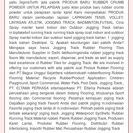
yaitu SigmaTurf® ada pabrik PRODUK BARU RUBBER CRUMB
POWDER UNTUK PELAPISAN jualo iklan produk baru rubber crumb
powder untuk pelapisan lantai karet Kami menyediakan PRODUK
BARU dalam pembuatan lapisan LAPANGAN TENIS, VOLLEY,
LINTASAN ATLETIK, JOGGING TRACK, BADMINTON,FUTSAL. Cina
Spray mantel karet Indoor dan Outdoor Jogging Track bahan
m.topfaketurf running track running track spray coat indoor and outdoor
Spray mantel indoor dan outdoor karet jogging track bahan. 1. jogging
track bahan Deskripsi. Q: Apakah keuntungan dari pabrik Anda?
Mengapa saya harus Jogging Track Rubber Flooring Tiles
Manufacturer Supplier in Delhi fabflooringsindia rubber jogging track
floors We manufacture, export, dispense, and trade as well as supply
best excellence of Rubber Tiles for Jogging Track. We are involved in
offering our customers with ada pabrik Jual Produk Rubber Flooring
dari PT Bagus Unggul Sejahtera rubberindustri rubberflooring Rubber
Flooring Material: Recycle RubberProduct Application: Children
Playground, Sport Commercial, Water Park, Pool Deck, Jogging Track,.
PT. ELTAMA PERKASA eltamaperkasa PT. Eltama Perkasa adalah
perusahaan yang bergerak dalam bidang Flooring, khususnya Sport
flooring dan Commercial flooring. Pesatnya kemajuan joging track
Dapatkan joging track Favorit Anda dari pabrik joging m.indonesian
Favorite joging track lantai di m.indonesian. Pilihlah pabrik joging track
terbaik sekarang! joging track. Jogging Waterproof Synthetic Rubber
Running Track Material rubber Pabrik Rubber Jogging Track, Produsen
Karet Lantai, Produksi Rubber Flooring, Distributor Rubber
Interlocking, Importir Rubber Mat, Perusahaan Rubber Jogging Track