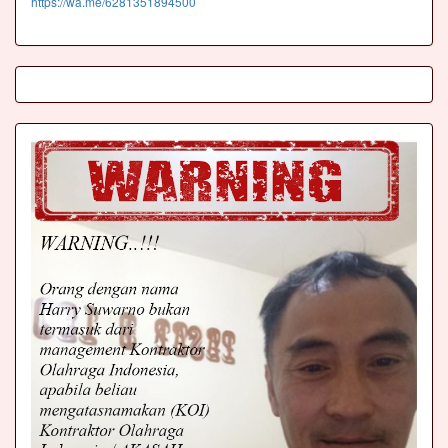
https://wa.me/6281351894500