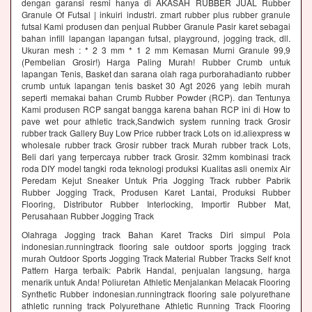
dengan garansi resmi hanya di AKASAH RUBBER JUAL Rubber
Granule Of Futsal | inkuiri industri. zmart rubber plus rubber granule
futsal Kami produsen dan penjual Rubber Granule Pasir karet sebagai
bahan infill lapangan lapangan futsal, playground, jogging track, dll.
Ukuran mesh : * 2 3 mm * 1 2 mm Kemasan Murni Granule 99,9
(Pembelian Grosir!) Harga Paling Murah! Rubber Crumb untuk
lapangan Tenis, Basket dan sarana olah raga purborahadianto rubber
crumb untuk lapangan tenis basket 30 Agt 2026 yang lebih murah
seperti memakai bahan Crumb Rubber Powder (RCP). dan Tentunya
Kami produsen RCP sangat bangga karena bahan RCP ini di How to
pave wet pour athletic track,Sandwich system running track Grosir
rubber track Gallery Buy Low Price rubber track Lots on id.aliexpress w
wholesale rubber track Grosir rubber track Murah rubber track Lots,
Beli dari yang terpercaya rubber track Grosir. 32mm kombinasi track
roda DIY model tangki roda teknologi produksi Kualitas asli onemix Air
Peredam Kejut Sneaker Untuk Pria Jogging Track rubber Pabrik
Rubber Jogging Track, Produsen Karet Lantai, Produksi Rubber
Flooring, Distributor Rubber Interlocking, Importir Rubber Mat,
Perusahaan Rubber Jogging Track
Olahraga Jogging track Bahan Karet Tracks Diri simpul Pola
indonesian.runningtrack flooring sale outdoor sports jogging track
murah Outdoor Sports Jogging Track Material Rubber Tracks Self knot
Pattern Harga terbaik: Pabrik Handal, penjualan langsung, harga
menarik untuk Anda! Poliuretan Athletic Menjalankan Melacak Flooring
Synthetic Rubber indonesian.runningtrack flooring sale polyurethane
athletic running track Polyurethane Athletic Running Track Flooring