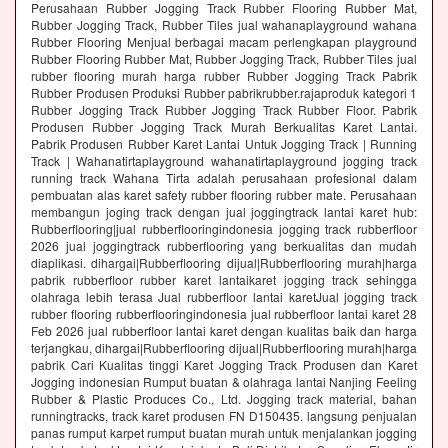
Perusahaan Rubber Jogging Track Rubber Flooring Rubber Mat,
Rubber Jogging Track, Rubber Tiles jual wahanaplayground wahana
Rubber Flooring Menjual berbagai macam perlengkapan playground
Rubber Flooring Rubber Mat, Rubber Jogging Track, Rubber Tiles jual
rubber flooring murah harga rubber Rubber Jogging Track Pabrik
Rubber Produsen Produksi Rubber pabrikrubber.rajaproduk kategori 1
Rubber Jogging Track Rubber Jogging Track Rubber Floor. Pabrik
Produsen Rubber Jogging Track Murah Berkualitas Karet Lantai.
Pabrik Produsen Rubber Karet Lantai Untuk Jogging Track | Running
Track | Wahanatirtaplayground wahanatirtaplayground jogging track
running track Wahana Tirta adalah perusahaan profesional dalam
pembuatan alas karet safety rubber flooring rubber mate. Perusahaan
membangun joging track dengan jual joggingtrack lantai karet hub:
Rubberflooring|jual rubberflooringindonesia jogging track rubberfloor
2026 jual joggingtrack rubberflooring yang berkualitas dan mudah
diaplikasi. dihargai|Rubberflooring dijual|Rubberflooring murah|harga
pabrik rubberfloor rubber karet lantaikaret jogging track sehingga
olahraga lebih terasa Jual rubberfloor lantai karetJual jogging track
rubber flooring rubberflooringindonesia jual rubberfloor lantai karet 28
Feb 2026 jual rubberfloor lantai karet dengan kualitas baik dan harga
terjangkau, dihargai|Rubberflooring dijual|Rubberflooring murah|harga
pabrik Cari Kualitas tinggi Karet Jogging Track Produsen dan Karet
Jogging indonesian Rumput buatan & olahraga lantai Nanjing Feeling
Rubber & Plastic Produces Co., Ltd. Jogging track material, bahan
runningtracks, track karet produsen FN D150435. langsung penjualan
panas rumput karpet rumput buatan murah untuk menjalankan jogging