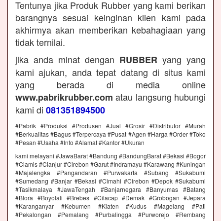
Tentunya jika Produk Rubber yang kami berikan
barangnya sesuai keinginan klien kami pada
akhirmya akan memberikan kebahagiaan yang
tidak ternilai.
jika anda minat dengan
yang yang
RUBBER
kami ajukan, anda tepat datang di situs kami
yang berada di media online
atau langsung hubungi
www.pabrikrubber.com
kami di
081351894500
#Pabrik #Produksi #Produsen #Jual #Grosir #Distributor #Murah
#Berkualitas #Bagus #Terpercaya #Pusat #Agen #Harga #Order #Toko
#Pesan #Usaha #Info #Alamat #Kantor #Ukuran
kami melayani #JawaBarat #Bandung #BandungBarat #Bekasi #Bogor
#Ciamis #Cianjur #Cirebon #Garut #Indramayu #Karawang #Kuningan
#Majalengka #Pangandaran #Purwakarta #Subang #Sukabumi
#Sumedang #Banjar #Bekasi #Cimahi #Cirebon #Depok #Sukabumi
#Tasikmalaya #JawaTengah #Banjarnegara #Banyumas #Batang
#Blora #Boyolali #Brebes #Cilacap #Demak #Grobogan #Jepara
#Karanganyar #Kebumen #Klaten #Kudus #Magelang #Pati
#Pekalongan #Pemalang #Purbalingga #Purworejo #Rembang