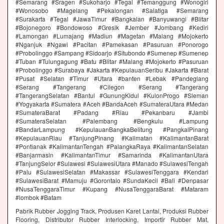
#Semarang #Sragen #Sukoharjo #Tegal #Temanggung #Wonogiri
#Wonosobo #Magelang #Pekalongan #Salatiga #Semarang
#Surakarta #Tegal #JawaTimur #Bangkalan #Banyuwangi #Blitar
#Bojonegoro #Bondowoso #Gresik #Jember #Jombang #Kediri
#Lamongan #Lumajang #Madiun #Magetan #Malang #Mojokerto
#Nganjuk #Ngawi #Pacitan #Pamekasan #Pasuruan #Ponorogo
#Probolinggo #Sampang #Sidoarjo #Situbondo #Sumenep #Sumenep
#Tuban #Tulungagung #Batu #Blitar #Malang #Mojokerto #Pasuruan
#Probolinggo #Surabaya #Jakarta #KepulauanSeribu #Jakarta #Barat
#Pusat #Selatan #Timur #Utara #banten #Lebak #Pandeglang
#Serang #Tangerang #Cilegon #Serang #Tangerang
#TangerangSelatan #Bantul #GunungKidul #KulonProgo #Sleman
#Yogyakarta #Sumatera #Aceh #BandaAceh #SumateraUtara #Medan
#SumateraBarat #Padang #Riau #Pekanbaru #Jambi
#SumateraSelatan #Palembang #Bengkulu #Lampung
#BandarLampung #KepulauanBangkaBelitung #PangkalPinang
#KepulauanRiau #TanjungPinang #Kalimatan #KalimantanBarat
#Pontianak #KalimantanTengah #PalangkaRaya #KalimantanSelatan
#Banjarmasin #KalimantanTimur #Samarinda #KalimantanUtara
#TanjungSelor #Sulawesi #SulawesiUtara #Manado #SulawesiTengah
#Palu #SulawesiSelatan #Makassar #SulawesiTenggara #Kendari
#SulawesiBarat #Mamuju #Gorontalo #SundaKecil #Bali #Denpasar
#NusaTenggaraTimur #Kupang #NusaTenggaraBarat #Mataram
#lombok #Batam
Pabrik Rubber Jogging Track, Produsen Karet Lantai, Produksi Rubber
Flooring, Distributor Rubber Interlocking, Importir Rubber Mat,