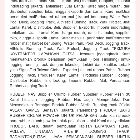
track track Jual Lantai Karet, jakarta Beli,Distributor, Supplier, Eksportir
indotrading jakarta lantaikaret Jual Lantai Karet harga murah, dari
distributor, supplier, toko, hingga eksportir dan Lantai Karet mattJual
perforated matPerforared rubber mat ( karpet berlubang Water Park,
Pool Deck, Jogging Track, Althletic Running Track, Wall Protect, Jual
Lantai Karet, Distributor, Beli, Supplier, Eksportir, Importir indotrading
lantaikaret Jual Lantai Karet harga murah, dari distributor, supplier,
toko, hingga eksportir Lantai Karet mattJual perforated matPerforared
rubber mat ( karpet berlubang. Water Park, Pool Deck, Jogging Track,
Althletic Running Track, Wall Protect, Jogging Track TEXMURA
KONTRAKTOR LAPANGAN FUTSAL texmura joggingtrack Kami
menawarkan produk pelapisan permukaan (Floor Finishing) untuk
jogging running track dengan teknologi terkini dan kualitas terbaik
yaitu SigmaTurf Taiwan Global Exporter | natural rubber Pabrik Rubber
Jogging Track, Produsen Karet Lantai, Produksi Rubber Flooring,
Distributor Rubber Interlocking, Importir Rubber Mat, Perusahaan
Rubber Jogging Track
RUBBER NAS Supplier Crumb Rubber, Supplier Rubber Mesh 30
Karet Lintasan Jogging Rubber Nas Juga Memproduksi Dan
Menyediakan Berbagai Produk Rubber Atletik Running track Official
ASEAN GAMES Senayan Jakarta Palembang PRODUK BARU
RUBBER CRUMB POWDER UNTUK PELAPISAN jualo iklan produk
baru rubber crumb powder untuk pelapisan lantai Kami menyediakan
PRODUK BARU dalam pembuatan lapisan LAPANGAN TENIS,
VOLLEY, LINTASAN ATLETIK, JOGGING TRACK,
BADMINTON,FUTSAL. JASA PEMASANGAN RUBBER UNTUK