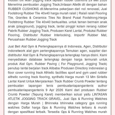
Menerima pembuatan Jogging Track,lintasan Atletik dll dengan bahan
RUBBER CUSHIONS dll.Menerima pekerjaan dari nol renovasi, Jual
Footstrong Rubber Tile 40x40 harga murah ralali | Ralali ralali Flooring
Tile, Granites & Ceramics Tiles No Brand Pusat Footstrong,Harga
Footstrong Rubber Tile 40x40 berkualitas. untuk taman bermain anak
anak (playground), jogging track, lantai pinggir kolam renang rubber
Pabrik Rubber Jogging Track, Produsen Karet Lantai, Produksi Rubber
Flooring, Distributor Rubber Interlocking, Importir Rubber Mat,
Perusahaan Rubber Jogging Track
Jual Beli Alat Gym & Perlengkapannya di Indonesia, Agen, Distributor
indonetwork alat gym perlengkapannya Temukan agen, supplier dan
distributor Alat Gym & Perlengkapannya terlengkap hanya disini. Kami
menyediakan database terlengkap dengan harga termurah untuk
produk Alat Gym. Rubber Paving ( For Playground, Jogging Track)
penutup lantai berjalan track Alibaba Produsen Directory indonesian g
floor cover running track Athletic facilities sport and gym used rubber
althetic running track flooring, synthetic Harga murah 13 Mm Sintetis
Lantai Karet Untuk Menjalankan Track Rubber Crumb Powder tentang
pembuatan lapangan tenis pembuatanlapangantenis author
pembuatanlapangantenis 9 Apr 2026 Kami dari produsen Rubber
Crumb Powder (Tepung Karet) memberikan solusi yaitu LINTASAN
ATLETIK JOGGING TRACK GRAVEL. Jual Gps & Running Watches
dengan Harga Murah | Bhinneka bhinneka category gps running
watches Daftar harga Gps & Running Watches terbaru & murah
dengan spesifikasi terbaik. Tersedia Gps & Running Watches murah