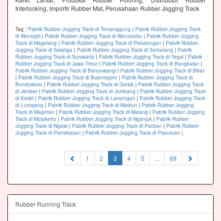
Interlocking, Importir Rubber Mat, Perusahaan Rubber Jogging Track
Tag :
Pabrik Rubber Jogging Track di Temanggung
|
Pabrik Rubber Jogging Track
di Wonogiri
|
Pabrik Rubber Jogging Track di Wonosobo
|
Pabrik Rubber Jogging
Track di Magelang
|
Pabrik Rubber Jogging Track di Pekalongan
|
Pabrik Rubber
Jogging Track di Salatiga
|
Pabrik Rubber Jogging Track di Semarang
|
Pabrik
Rubber Jogging Track di Surakarta
|
Pabrik Rubber Jogging Track di Tegal
|
Pabrik
Rubber Jogging Track di Jawa Timur
|
Pabrik Rubber Jogging Track di Bangkalan
|
Pabrik Rubber Jogging Track di Banyuwangi
|
Pabrik Rubber Jogging Track di Blitar
|
Pabrik Rubber Jogging Track di Bojonegoro
|
Pabrik Rubber Jogging Track di
Bondowoso
|
Pabrik Rubber Jogging Track di Gresik
|
Pabrik Rubber Jogging Track
di Jember
|
Pabrik Rubber Jogging Track di Jombang
|
Pabrik Rubber Jogging Track
di Kediri
|
Pabrik Rubber Jogging Track di Lamongan
|
Pabrik Rubber Jogging Track
di Lumajang
|
Pabrik Rubber Jogging Track di Madiun
|
Pabrik Rubber Jogging
Track di Magetan
|
Pabrik Rubber Jogging Track di Malang
|
Pabrik Rubber Jogging
Track di Mojokerto
|
Pabrik Rubber Jogging Track di Nganjuk
|
Pabrik Rubber
Jogging Track di Ngawi
|
Pabrik Rubber Jogging Track di Pacitan
|
Pabrik Rubber
Jogging Track di Pamekasan
|
Pabrik Rubber Jogging Track di Pasuruan
|
(current)
1
2
3
4
5
...
69
Rubber Running Track