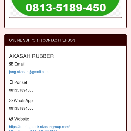
ONLINE SUPPORT | CONTACT PERSON
AKASAH RUBBER
Email
jang.akasah@gmail.com
Ponsel
081351894500
WhatsApp
081351894500
Website
https://runningtrack.akasahgroup.com/