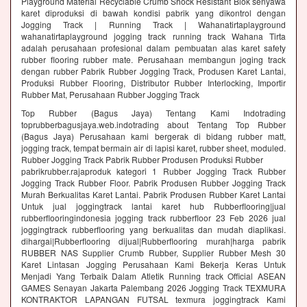
Playground Material Recyclable Crumb Shock Resistant Blok senyawa
karet diproduksi di bawah kondisi pabrik yang dikontrol dengan
Jogging Track | Running Track | Wahanatirtaplayground
wahanatirtaplayground jogging track running track Wahana Tirta
adalah perusahaan profesional dalam pembuatan alas karet safety
rubber flooring rubber mate. Perusahaan membangun joging track
dengan rubber Pabrik Rubber Jogging Track, Produsen Karet Lantai,
Produksi Rubber Flooring, Distributor Rubber Interlocking, Importir
Rubber Mat, Perusahaan Rubber Jogging Track
Top Rubber (Bagus Jaya) Tentang Kami Indotrading
toprubberbagusjaya.web.indotrading about Tentang Top Rubber
(Bagus Jaya) Perusahaan kami bergerak di bidang rubber matt,
jogging track, tempat bermain air di lapisi karet, rubber sheet, moduled.
Rubber Jogging Track Pabrik Rubber Produsen Produksi Rubber
pabrikrubber.rajaproduk kategori 1 Rubber Jogging Track Rubber
Jogging Track Rubber Floor. Pabrik Produsen Rubber Jogging Track
Murah Berkualitas Karet Lantai. Pabrik Produsen Rubber Karet Lantai
Untuk jual joggingtrack lantai karet hub Rubberflooring|jual
rubberflooringindonesia jogging track rubberfloor 23 Feb 2026 jual
joggingtrack rubberflooring yang berkualitas dan mudah diaplikasi.
dihargai|Rubberflooring dijual|Rubberflooring murah|harga pabrik
RUBBER NAS Supplier Crumb Rubber, Supplier Rubber Mesh 30
Karet Lintasan Jogging Perusahaan Kami Bekerja Keras Untuk
Menjadi Yang Terbaik Dalam Atletik Running track Official ASEAN
GAMES Senayan Jakarta Palembang 2026 Jogging Track TEXMURA
KONTRAKTOR LAPANGAN FUTSAL texmura joggingtrack Kami