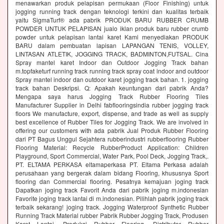
menawarkan produk pelapisan permukaan (Floor Finishing) untuk
jogging running track dengan teknologi terkini dan kualitas terbaik
yaitu SigmaTurf® ada pabrik PRODUK BARU RUBBER CRUMB
POWDER UNTUK PELAPISAN jualo iklan produk baru rubber crumb
powder untuk pelapisan lantai karet Kami menyediakan PRODUK
BARU dalam pembuatan lapisan LAPANGAN TENIS, VOLLEY,
LINTASAN ATLETIK, JOGGING TRACK, BADMINTON,FUTSAL. Cina
Spray mantel karet Indoor dan Outdoor Jogging Track bahan
m.topfaketurf running track running track spray coat indoor and outdoor
Spray mantel indoor dan outdoor karet jogging track bahan. 1. jogging
track bahan Deskripsi. Q: Apakah keuntungan dari pabrik Anda?
Mengapa saya harus Jogging Track Rubber Flooring Tiles
Manufacturer Supplier in Delhi fabflooringsindia rubber jogging track
floors We manufacture, export, dispense, and trade as well as supply
best excellence of Rubber Tiles for Jogging Track. We are involved in
offering our customers with ada pabrik Jual Produk Rubber Flooring
dari PT Bagus Unggul Sejahtera rubberindustri rubberflooring Rubber
Flooring Material: Recycle RubberProduct Application: Children
Playground, Sport Commercial, Water Park, Pool Deck, Jogging Track,.
PT. ELTAMA PERKASA eltamaperkasa PT. Eltama Perkasa adalah
perusahaan yang bergerak dalam bidang Flooring, khususnya Sport
flooring dan Commercial flooring. Pesatnya kemajuan joging track
Dapatkan joging track Favorit Anda dari pabrik joging m.indonesian
Favorite joging track lantai di m.indonesian. Pilihlah pabrik joging track
terbaik sekarang! joging track. Jogging Waterproof Synthetic Rubber
Running Track Material rubber Pabrik Rubber Jogging Track, Produsen
Karet Lantai, Produksi Rubber Flooring, Distributor Rubber