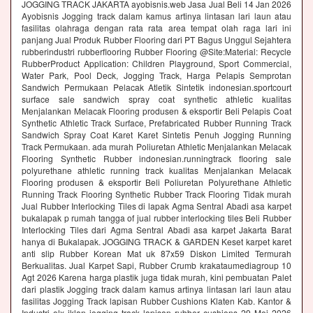
JOGGING TRACK JAKARTA ayobisnis.web Jasa Jual Beli 14 Jan 2026
Ayobisnis Jogging track dalam kamus artinya lintasan lari laun atau
fasilitas olahraga dengan rata rata area tempat olah raga lari ini
panjang Jual Produk Rubber Flooring dari PT Bagus Unggul Sejahtera
rubberindustri rubberflooring Rubber Flooring @Site:Material: Recycle
RubberProduct Application: Children Playground, Sport Commercial,
Water Park, Pool Deck, Jogging Track, Harga Pelapis Semprotan
Sandwich Permukaan Pelacak Atletik Sintetik indonesian.sportcourt
surface sale sandwich spray coat synthetic athletic kualitas
Menjalankan Melacak Flooring produsen & eksportir Beli Pelapis Coat
Synthetic Athletic Track Surface, Prefabricated Rubber Running Track
Sandwich Spray Coat Karet Karet Sintetis Penuh Jogging Running
Track Permukaan. ada murah Poliuretan Athletic Menjalankan Melacak
Flooring Synthetic Rubber indonesian.runningtrack flooring sale
polyurethane athletic running track kualitas Menjalankan Melacak
Flooring produsen & eksportir Beli Poliuretan Polyurethane Athletic
Running Track Flooring Synthetic Rubber Track Flooring Tidak murah
Jual Rubber Interlocking Tiles di lapak Agma Sentral Abadi asa karpet
bukalapak p rumah tangga of jual rubber interlocking tiles Beli Rubber
Interlocking Tiles dari Agma Sentral Abadi asa karpet Jakarta Barat
hanya di Bukalapak. JOGGING TRACK & GARDEN Keset karpet karet
anti slip Rubber Korean Mat uk 87x59 Diskon Limited Termurah
Berkualitas. Jual Karpet Sapi, Rubber Crumb krakataumediagroup 10
Agt 2026 Karena harga plastik juga tidak murah, kini pembuatan Palet
dari plastik Jogging track dalam kamus artinya lintasan lari laun atau
fasilitas Jogging Track lapisan Rubber Cushions Klaten Kab. Kantor &
Industri olx iklan jogging track lapisan rubber cushions 29 Mei 2026