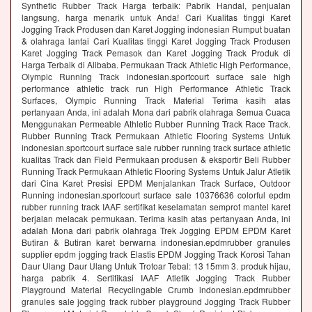
Synthetic Rubber Track Harga terbaik: Pabrik Handal, penjualan
langsung, harga menarik untuk Anda! Cari Kualitas tinggi Karet
Jogging Track Produsen dan Karet Jogging indonesian Rumput buatan
& olahraga lantai Cari Kualitas tinggi Karet Jogging Track Produsen
Karet Jogging Track Pemasok dan Karet Jogging Track Produk di
Harga Terbaik di Alibaba. Permukaan Track Athletic High Performance,
Olympic Running Track indonesian.sportcourt surface sale high
performance athletic track run High Performance Athletic Track
Surfaces, Olympic Running Track Material Terima kasih atas
pertanyaan Anda, ini adalah Mona dari pabrik olahraga Semua Cuaca
Menggunakan Permeable Athletic Rubber Running Track Race Track.
Rubber Running Track Permukaan Athletic Flooring Systems Untuk
indonesian.sportcourt surface sale rubber running track surface athletic
kualitas Track dan Field Permukaan produsen & eksportir Beli Rubber
Running Track Permukaan Athletic Flooring Systems Untuk Jalur Atletik
dari Cina Karet Presisi EPDM Menjalankan Track Surface, Outdoor
Running indonesian.sportcourt surface sale 10376636 colorful epdm
rubber running track IAAF sertifikat keselamatan semprot mantel karet
berjalan melacak permukaan. Terima kasih atas pertanyaan Anda, ini
adalah Mona dari pabrik olahraga Trek Jogging EPDM EPDM Karet
Butiran & Butiran karet berwarna indonesian.epdmrubber granules
supplier epdm jogging track Elastis EPDM Jogging Track Korosi Tahan
Daur Ulang Daur Ulang Untuk Trotoar Tebal: 13 15mm 3. produk hijau,
harga pabrik 4. Sertifikasi IAAF Atletik Jogging Track Rubber
Playground Material Recyclingable Crumb indonesian.epdmrubber
granules sale jogging track rubber playground Jogging Track Rubber