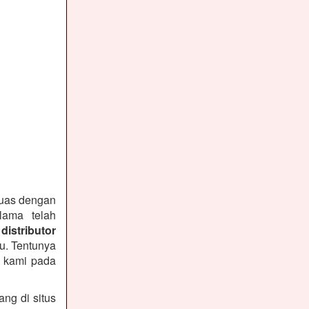
puas dengan
lama telah
distributor
u. Tentunya
n kami pada
ng di situs