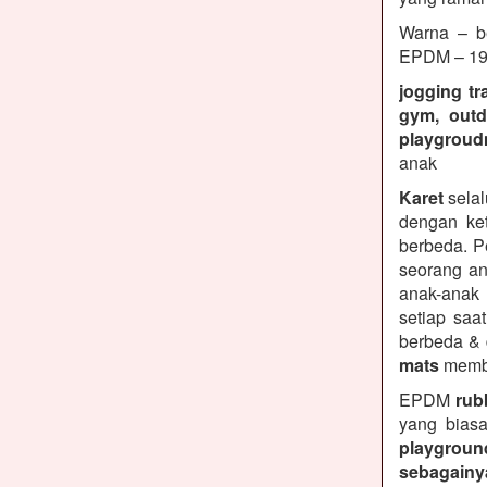
Warna – be
EPDM – 19 
jogging tr
gym, outd
playgroud
anak
Karet
selal
dengan ket
berbeda. P
seorang an
anak-anak
setiap saa
berbeda &
mats
membe
EPDM
rubb
yang biasa
playground
sebagainy