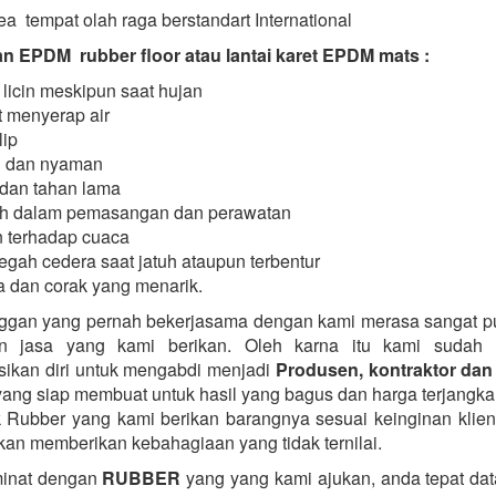
a tempat olah raga berstandart International
 EPDM rubber floor atau lantai karet EPDM mats :
 licin meskipun saat hujan
 menyerap air
lip
 dan nyaman
dan tahan lama
h dalam pemasangan dan perawatan
 terhadap cuaca
gah cedera saat jatuh ataupun terbentur
 dan corak yang menarik.
ggan yang pernah bekerjasama dengan kami merasa sangat 
n jasa yang kami berikan. Oleh karna itu kami sudah 
ikan diri untuk mengabdi menjadi
Produsen, kontraktor dan 
ang siap membuat untuk hasil yang bagus dan harga terjangka
k Rubber yang kami berikan barangnya sesuai keinginan klie
kan memberikan kebahagiaan yang tidak ternilai.
minat dengan
RUBBER
yang yang kami ajukan, anda tepat data