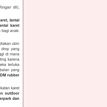
ingan dll),
ret, lantai
ntai karet
 bagi anak-
diakan ubin
n drop yang
ggi di mana
ting karena
ka terluka
ebalan yang
PDM rubber
katan karet
an outdoor
terpark dan