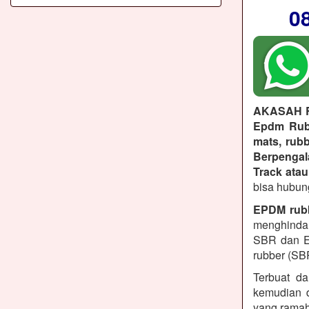
0
AKASAH 
Epdm Rubb
mats, rubb
Berpenga
Track atau
bisa hubun
EPDM rub
menghindar
SBR dan E
rubber (SB
Terbuat da
kemudian d
yang ramah