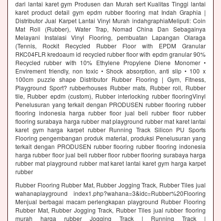
dari lantai karet gym Produsen dan Murah sert Kualitas Tinggi lantai
karet product detail gym epdm rubber flooring mat Indah Graphia |
Distributor Jual Karpet Lantai Vinyl Murah indahgraphiaMeliputi: Coin
Mat Roll (Rubber), Water Trap, Nomad China Dan Sebagainya
Melayani Instalasi Vinyl Flooring, pembuatan Lapangan Olaraga
(Tennis, Rockit Recycled Rubber Floor with EPDM Granular
RKC04FLR kredoaum id recycled rubber floor with epdm granular 90%
Recycled rubber with 10% Ethylene Propylene Diene Monomer •
Envirement friendly, non toxic • Shock absorption, anti slip • 100 x
100cm puzzle shape Distributor Rubber Flooring | Gym, Fitness,
Playground Sport? rubberhouses Rubber mats, Rubber roll, Rubber
tile, Rubber epdm (custom), Rubber interlocking rubber flooringVinyl
Penelusuran yang terkait dengan PRODUSEN rubber flooring rubber
flooring indonesia harga rubber floor jual beli rubber floor rubber
flooring surabaya harga rubber mat playground rubber mat karet lantai
karet gym harga karpet rubber Running Track Silicon PU Sports
Flooring pengembangan produk material, produksi Penelusuran yang
terkait dengan PRODUSEN rubber flooring rubber flooring indonesia
harga rubber floor jual beli rubber floor rubber flooring surabaya harga
rubber mat playground rubber mat karet lantai karet gym harga karpet
rubber
Rubber Flooring Rubber Mat, Rubber Jogging Track, Rubber Tiles jual
wahanaplayground index1.php?wahana=3&idc=Rubber%20Flooring
Menjual berbagai macam perlengkapan playground Rubber Flooring
Rubber Mat, Rubber Jogging Track, Rubber Tiles jual rubber flooring
murah harga rubber Jogging Track | Running Track |