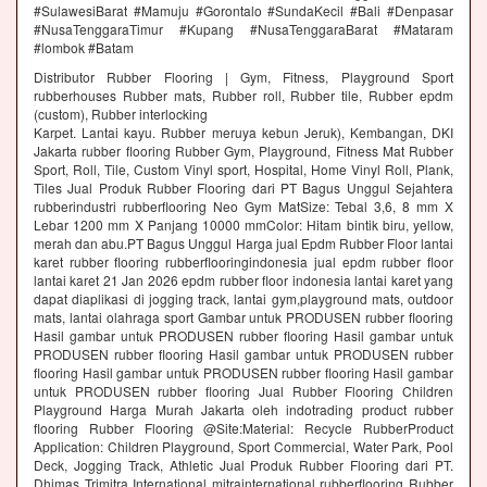
#SulawesiBarat #Mamuju #Gorontalo #SundaKecil #Bali #Denpasar
#NusaTenggaraTimur #Kupang #NusaTenggaraBarat #Mataram
#lombok #Batam
Distributor Rubber Flooring | Gym, Fitness, Playground Sport
rubberhouses Rubber mats, Rubber roll, Rubber tile, Rubber epdm
(custom), Rubber interlocking
Karpet. Lantai kayu. Rubber meruya kebun Jeruk), Kembangan, DKI
Jakarta rubber flooring Rubber Gym, Playground, Fitness Mat Rubber
Sport, Roll, Tile, Custom Vinyl sport, Hospital, Home Vinyl Roll, Plank,
Tiles Jual Produk Rubber Flooring dari PT Bagus Unggul Sejahtera
rubberindustri rubberflooring Neo Gym MatSize: Tebal 3,6, 8 mm X
Lebar 1200 mm X Panjang 10000 mmColor: Hitam bintik biru, yellow,
merah dan abu.PT Bagus Unggul Harga jual Epdm Rubber Floor lantai
karet rubber flooring rubberflooringindonesia jual epdm rubber floor
lantai karet 21 Jan 2026 epdm rubber floor indonesia lantai karet yang
dapat diaplikasi di jogging track, lantai gym,playground mats, outdoor
mats, lantai olahraga sport Gambar untuk PRODUSEN rubber flooring
Hasil gambar untuk PRODUSEN rubber flooring Hasil gambar untuk
PRODUSEN rubber flooring Hasil gambar untuk PRODUSEN rubber
flooring Hasil gambar untuk PRODUSEN rubber flooring Hasil gambar
untuk PRODUSEN rubber flooring Jual Rubber Flooring Children
Playground Harga Murah Jakarta oleh indotrading product rubber
flooring Rubber Flooring @Site:Material: Recycle RubberProduct
Application: Children Playground, Sport Commercial, Water Park, Pool
Deck, Jogging Track, Athletic Jual Produk Rubber Flooring dari PT.
Dhimas Trimitra International mitrainternational rubberflooring Rubber