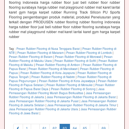
flooring indonesia harga rubber floor jual beli rubber floor rubber
flooring surabaya harga rubber mat playground rubber mat karet lantai
karet gym harga karpet rubber Running Track Silicon PU Sports
Flooring pengembangan produk material, produksi Penelusuran yang
terkait dengan PRODUSEN rubber flooring rubber flooring indonesia
harga rubber floor jual beli rubber floor rubber flooring surabaya harga
rubber mat playground rubber mat karet lantai karet gym harga karpet
rubber
Tag :
Pesan Rubber Flooring di Nusa Tenggara Barat
|
Pesan Rubber Flooring di
NTB
|
Pesan Rubber Flooring di Mataram
|
Pesan Rubber Flooring di Lombok
|
Pesan Rubber Flooring di Batam
|
Pesan Rubber Flooring di Morowali
|
Pesan
Rubber Flooring di Maluku Utara
|
Pesan Rubber Flooring di Sofifi
|
Pesan Rubber
Flooring di Maluku
|
Pesan Rubber Flooring di Ambon
|
Pesan Rubber Flooring di
Papua Barat
|
Pesan Rubber Flooring di Manokwari
|
Pesan Rubber Flooring di
Papua
|
Pesan Rubber Flooring di Kota Jayapura
|
Pesan Rubber Flooring di
Papua Tengah
|
Pesan Rubber Flooring di Nabire
|
Pesan Rubber Flooring di
Papua Pegunungan
|
Pesan Rubber Flooring di Kota Jayawijaya
|
Pesan Rubber
Flooring di Papua Selatan
|
Pesan Rubber Flooring di Merauke
|
Pesan Rubber
Flooring di Papua Barat Daya
|
Pesan Rubber Flooring di Sorong
|
Jasa
Pemasangan Rubber Flooring Murah Bagus Berkualitas
|
Jasa Pemasangan
Rubber Flooring di Jakarta
|
Jasa Pemasangan Rubber Flooring di Jakarta Barat
|
Jasa Pemasangan Rubber Flooring di Jakarta Pusat
|
Jasa Pemasangan Rubber
Flooring di Jakarta Selatan
|
Jasa Pemasangan Rubber Flooring di Jakarta Timur
|
Jasa Pemasangan Rubber Flooring di Jakarta Utara
|
Jasa Pemasangan Rubber
Flooring di Jawa Barat
|
(current)
1
...
61
62
63
64
65
...
69