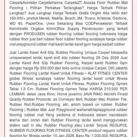
CarpetsAxmister CarpetsHaima CarpetsZT Access Floor Rubber Mat
Flooring | Pilihan Perkakas Terlengkap? Harga Terbaik Pilihan
Lengkap? Jual Lengkap Harga Terbaik Gratis Ongkir Ada lebih dari
160.000+ produk Merek: Makita, Bosch, 3M, Trusco, Krisbow, Dextone,
WD 40, PaperOne, Uvex Sekarang Bisa CODPenawaran Terbaik
KamiGratis Ongkos KirimOffice Supply Penelusuran yang terkait
dengan PRODUSEN rubber flooring rubber flooring indonesia harga
rubber floor jual beli rubber floor rubber flooring surabaya harga rubber
mat playground rubber mat karet lantai karet gym harga karpet rubber
Jual Lantai Karet Anti Slip Rubber Flooring Unique Carpet tokopedia
uniquecarpet lantai karet anti slip rubber flooring 29 Des 2026 Jual
Lantai Karet Anti Slip Rubber Flooring, Karpet karet Rubber Gym
dengan harga Rp 350.000 dari toko online Unique Carpet, DKI Jakarta
Rubber Flooring Lantai Karet Untuk Fitness • ALAT FITNES CENTER
global fitness surabaya rubber flooring lantai karet untuk fitness
Rubber Flooring Lantai Karet Untuk Fitness. Rubber Flooring Gymex
Tebal 1,5 Cm. Rubber Flooring Gymex Tebal HARGA 210.000 PER
LEMBAR. detail Java Rino: Home javarino JAVA RINO World's Finest
Quality Rubber Products. as Conveyor Belt, Rubber Mat, Rubber Tile,
Rubber Roll,Rubber Flooring, etc; which based on rubber. Rubber
Flooring | Rubber Mat Jual Playground wahanatirtaplayground rubber
flooring rubber mat Yang pertama di Indonesia dalam mendesain
warna dan coran dari Rubber Flooring lantai karet menggunakan
sistem cast in situ. Rubber Flooring atau Lantai Terjual REGUPOL
RUBBER FLOORING FOR FITNESS CENTER product regupol rubber
flooring for fitness center 10 Jan 2026 Baru Rp 1.000.000 REGUPOL