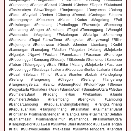
#Sumedang #Banjar #Bekasi #Cimahi #Cirebon #Depok #Sukabumi
#Tasikmalaya #JawaTengah #Banjarnegara #Banyumas #Batang
#Blora #Boyolali #Brebes #Cilacap #Demak #Grobogan #Jepara
#Karanganyar #Kebumen #Klaten #Kudus #Magelang #Pati
#Pekalongan #Pemalang #Purbalingga #Purworejo #Rembang
#Semarang #Sragen #Sukoharjo #Tegal #Temanggung #Wonogiri
#Wonosobo #Magelang #Pekalongan #Salatiga #Semarang
#Surakarta #Tegal #JawaTimur #Bangkalan #Banyuwangi #Blitar
#Bojonegoro #Bondowoso #Gresik #Jember #Jombang #Kediri
#Lamongan #Lumajang #Madiun #Magetan #Malang #Mojokerto
#Nganjuk #Ngawi #Pacitan #Pamekasan #Pasuruan #Ponorogo
#Probolinggo #Sampang #Sidoarjo #Situbondo #Sumenep #Sumenep
#Tuban #Tulungagung #Batu #Blitar #Malang #Mojokerto #Pasuruan
#Probolinggo #Surabaya #Jakarta #KepulauanSeribu #Jakarta #Barat
#Pusat #Selatan #Timur #Utara #banten #Lebak #Pandeglang
#Serang #Tangerang #Cilegon #Serang #Tangerang
#TangerangSelatan #Bantul #GunungKidul #KulonProgo #Sleman
#Yogyakarta #Sumatera #Aceh #BandaAceh #SumateraUtara #Medan
#SumateraBarat #Padang #Riau #Pekanbaru #Jambi
#SumateraSelatan #Palembang #Bengkulu #Lampung
#BandarLampung #KepulauanBangkaBelitung #PangkalPinang
#KepulauanRiau #TanjungPinang #Kalimatan #KalimantanBarat
#Pontianak #KalimantanTengah #PalangkaRaya #KalimantanSelatan
#Banjarmasin #KalimantanTimur #Samarinda #KalimantanUtara
#TanjungSelor #Sulawesi #SulawesiUtara #Manado #SulawesiTengah
#Palu #SulawesiSelatan #Makassar #SulawesiTenggara #Kendari