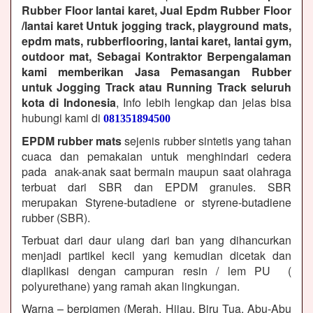
Rubber Floor lantai karet, Jual Epdm Rubber Floor
/lantai karet Untuk jogging track, playground mats,
epdm mats, rubberflooring, lantai karet, lantai gym,
outdoor mat, Sebagai Kontraktor Berpengalaman
kami memberikan Jasa Pemasangan Rubber
untuk Jogging Track atau Running Track seluruh
kota di Indonesia
, Info lebih lengkap dan jelas bisa
hubungi kami di
081351894500
EPDM rubber mats
sejenis rubber sintetis yang tahan
cuaca dan pemakaian untuk menghindari cedera
pada anak-anak saat bermain maupun saat olahraga
terbuat dari SBR dan EPDM granules. SBR
merupakan Styrene-butadiene or styrene-butadiene
rubber (SBR).
Terbuat dari daur ulang dari ban yang dihancurkan
menjadi partikel kecil yang kemudian dicetak dan
diaplikasi dengan campuran resin / lem PU (
polyurethane) yang ramah akan lingkungan.
Warna – berpigmen (Merah, Hijau, Biru Tua, Abu-Abu