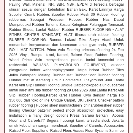
Paving Wall. Material: NR, SBR, NBR, EPDM dllTersedia berbagai
ukuran sesuai dengan kebutuhan Bahan Baku Karet Lainnya Harga
Supplier Crumb Rubber, Supplier Rubber Mesh 30 Rubber Flooring
rubbernas Sebagai Produsen Rubber, Rubber Nas Dapat
Memproduksi Rubber Tertentu Sesuai Keinginan Pelanggan Termasuk
Rubber Shoes, Lantai Rubber, Rubber RUBBER FLOORING • ALAT
FITNES CENTER STANDART, ALAT fitnessmurah rubber flooring
RUBBER FLOORING. Banner. Lokasi Toko Surya Abadi Untuk
menambah kenyamanan dan keamanan lantai gym anda, RUBBER
ROLL MAT BUTTON. Prima Asia Flooring primaasiaflooring 24 Feb
2026 Vinyl, Rumput futsal, Karpet, Raised Floor, Rubber Flooring,
Wood Prima Asia menyediakan produk lantai komersial dan
residensial. WAHANA PLAYGROUND EQUIPMENT, outdoor
playground indoor wahanaplayground Harga Indoor Rubber Tiles
Jatim Waterpark Malang Rubber Mat Rubber floor Rubber flooring
Rubber mat at Kemang Timur Commercial Playground Jual Lantai
Karet Anti Slip Rubber Flooring Unique Carpet tokopedia uniquecarpet
lantai karet anti slip rubber flooring 29 Des 2026 Jual Lantai Karet Anti
Slip Rubber Flooring,Karpet karet Rubber Gym dengan harga Rp
350.000 dari toko online Unique Carpet, DKI Jakarta Checker pattem
rubber flooring | Rubber sheet manufacturer? chinarubbersheet rubber
flooing Checker pattem? perfect shock absorption, protection, easy
installation & many design options Kreasi Sarana Berkah | Access
Floor and Carpets?? Segera hubungi kami, tersedia stock Jakarta
untuk kebutuhan sangat mendesak Supplier of Carpets. Accessories
Raised Floor. Supplier of Raised Floor. Access Floor Systems Suminoe