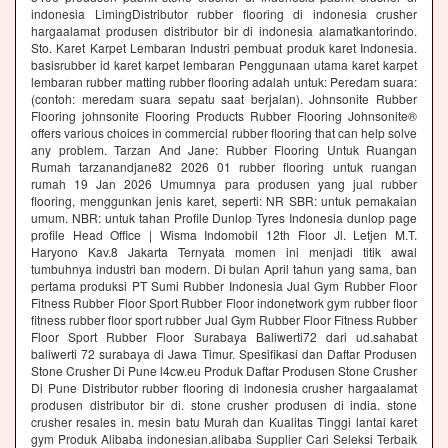
indonesia LimingDistributor rubber flooring di indonesia crusher
hargaalamat produsen distributor bir di indonesia alamatkantorindo.
Sto. Karet Karpet Lembaran Industri pembuat produk karet Indonesia.
basisrubber id karet karpet lembaran Penggunaan utama karet karpet
lembaran rubber matting rubber flooring adalah untuk: Peredam suara:
(contoh: meredam suara sepatu saat berjalan). Johnsonite Rubber
Flooring johnsonite Flooring Products Rubber Flooring Johnsonite®
offers various choices in commercial rubber flooring that can help solve
any problem. Tarzan And Jane: Rubber Flooring Untuk Ruangan
Rumah tarzanandjane82 2026 01 rubber flooring untuk ruangan
rumah 19 Jan 2026 Umumnya para produsen yang jual rubber
flooring, menggunkan jenis karet, seperti: NR SBR: untuk pemakaian
umum. NBR: untuk tahan Profile Dunlop Tyres Indonesia dunlop page
profile Head Office | Wisma Indomobil 12th Floor Jl. Letjen M.T.
Haryono Kav.8 Jakarta Ternyata momen ini menjadi titik awal
tumbuhnya industri ban modern. Di bulan April tahun yang sama, ban
pertama produksi PT Sumi Rubber Indonesia Jual Gym Rubber Floor
Fitness Rubber Floor Sport Rubber Floor indonetwork gym rubber floor
fitness rubber floor sport rubber Jual Gym Rubber Floor Fitness Rubber
Floor Sport Rubber Floor Surabaya Baliwerti72 dari ud.sahabat
baliwerti 72 surabaya di Jawa Timur. Spesifikasi dan Daftar Produsen
Stone Crusher Di Pune l4cw.eu Produk Daftar Produsen Stone Crusher
Di Pune Distributor rubber flooring di indonesia crusher hargaalamat
produsen distributor bir di. stone crusher produsen di india. stone
crusher resales in. mesin batu Murah dan Kualitas Tinggi lantai karet
gym Produk Alibaba indonesian.alibaba Supplier Cari Seleksi Terbaik