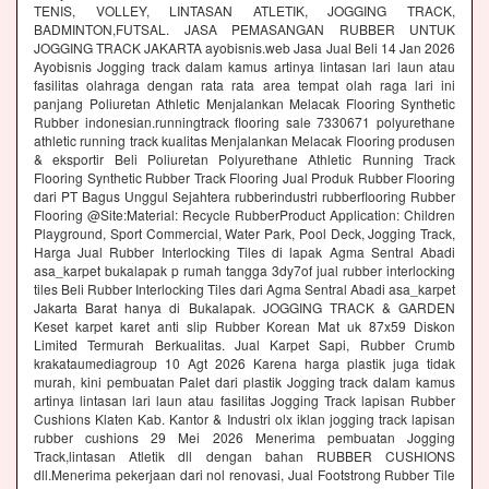
TENIS, VOLLEY, LINTASAN ATLETIK, JOGGING TRACK,
BADMINTON,FUTSAL. JASA PEMASANGAN RUBBER UNTUK
JOGGING TRACK JAKARTA ayobisnis.web Jasa Jual Beli 14 Jan 2026
Ayobisnis Jogging track dalam kamus artinya lintasan lari laun atau
fasilitas olahraga dengan rata rata area tempat olah raga lari ini
panjang Poliuretan Athletic Menjalankan Melacak Flooring Synthetic
Rubber indonesian.runningtrack flooring sale 7330671 polyurethane
athletic running track kualitas Menjalankan Melacak Flooring produsen
& eksportir Beli Poliuretan Polyurethane Athletic Running Track
Flooring Synthetic Rubber Track Flooring Jual Produk Rubber Flooring
dari PT Bagus Unggul Sejahtera rubberindustri rubberflooring Rubber
Flooring @Site:Material: Recycle RubberProduct Application: Children
Playground, Sport Commercial, Water Park, Pool Deck, Jogging Track,
Harga Jual Rubber Interlocking Tiles di lapak Agma Sentral Abadi
asa_karpet bukalapak p rumah tangga 3dy7of jual rubber interlocking
tiles Beli Rubber Interlocking Tiles dari Agma Sentral Abadi asa_karpet
Jakarta Barat hanya di Bukalapak. JOGGING TRACK & GARDEN
Keset karpet karet anti slip Rubber Korean Mat uk 87x59 Diskon
Limited Termurah Berkualitas. Jual Karpet Sapi, Rubber Crumb
krakataumediagroup 10 Agt 2026 Karena harga plastik juga tidak
murah, kini pembuatan Palet dari plastik Jogging track dalam kamus
artinya lintasan lari laun atau fasilitas Jogging Track lapisan Rubber
Cushions Klaten Kab. Kantor & Industri olx iklan jogging track lapisan
rubber cushions 29 Mei 2026 Menerima pembuatan Jogging
Track,lintasan Atletik dll dengan bahan RUBBER CUSHIONS
dll.Menerima pekerjaan dari nol renovasi, Jual Footstrong Rubber Tile