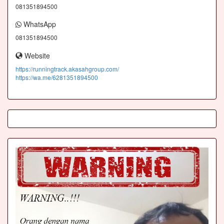
081351894500
WhatsApp
081351894500
Website
https://runningtrack.akasahgroup.com/
https://wa.me/6281351894500