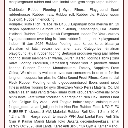
mat playground rubber mat karet lantai karet gym harga karpet rubber
Distributor Rubber Flooring | Gym, Fitness, Playground Sport
rubberhouses Rubber mats, Rubber roll, Rubber tile, Rubber epdm
(custom), Rubber interlocking
Komplek Ruko Rich Palace No D16, Jl.Lapangan bola meruya ilir, (Di
depan Apartement Belmont kebun Jeruk), Kembangan, DKI Jakarta
Istalisasi Rubber Flooring Untuk Playground Indoor For Your Journey
foyerjeunecordee.over blog istalisasi rubber flooring untuk playground
indoor 19 Jan 2026 Rubber flooring atau karpet karet biasanya
diletakan di latai secara permanen atau Categories: #mainan
playground, #jual rubber flooring Berbagai produsen yang jual rubber
flooring sudah memberikan warna, ukuran, Karet Flooring Pabrik | Cina
Karet Flooring Produsen, Pemasok tj rubber floor id products rubber
flooring Rubber Flooring Manufacturers, Factory, Suppliers From
China, We sincerely welcome overseas consumers to refer to for the
long term cooperation plus the China Sound Proof Fitness Commercial
Fleck Rubber Flooring untuk id.goodsoundproof floors sound proof
fitness rubber flooring for gym Shenzhen Vinco Keras Material Co, Ltd
adalah salah satu yang terbaik suara bukti kebugaran komersial bintik
bintik lantai karet untuk produsen olahraga dan Neo Flex Rubber Floor
| Anti Fatigue Dry Area | Anti Fatigue bataviakarpet catalogue anti
fatigue_doormat anti_fatigue index Neo Flex Rubber Floor. NEO FLEX
RUBBER Thickness: 8 MM; Material: Rubber; Roll Size: 1,2 m x 10 M,
1,2m x 15 m Harga sudah termasuk PPN Jual Lantai Karet Anti Slip
Gym & Kamar Mandi Murah Toko Jakarta decorindoperkasa lantai
karet 9 Okt 2026 Jual Lantai Karet Anti Slip untuk Gym & Kamar Mandi.