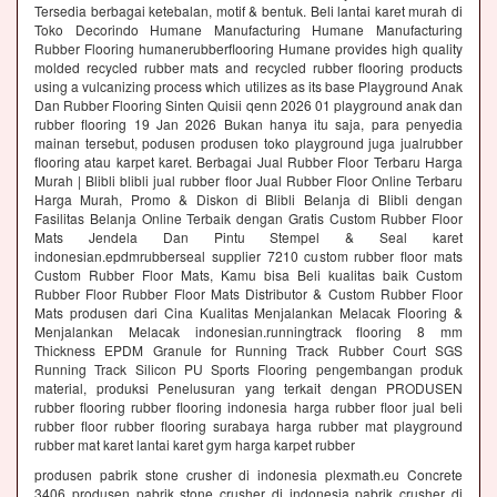
Tersedia berbagai ketebalan, motif & bentuk. Beli lantai karet murah di
Toko Decorindo Humane Manufacturing Humane Manufacturing
Rubber Flooring humanerubberflooring Humane provides high quality
molded recycled rubber mats and recycled rubber flooring products
using a vulcanizing process which utilizes as its base Playground Anak
Dan Rubber Flooring Sinten Quisii qenn 2026 01 playground anak dan
rubber flooring 19 Jan 2026 Bukan hanya itu saja, para penyedia
mainan tersebut, podusen produsen toko playground juga jualrubber
flooring atau karpet karet. Berbagai Jual Rubber Floor Terbaru Harga
Murah | Blibli blibli jual rubber floor Jual Rubber Floor Online Terbaru
Harga Murah, Promo & Diskon di Blibli Belanja di Blibli dengan
Fasilitas Belanja Online Terbaik dengan Gratis Custom Rubber Floor
Mats Jendela Dan Pintu Stempel & Seal karet
indonesian.epdmrubberseal supplier 7210 custom rubber floor mats
Custom Rubber Floor Mats, Kamu bisa Beli kualitas baik Custom
Rubber Floor Rubber Floor Mats Distributor & Custom Rubber Floor
Mats produsen dari Cina Kualitas Menjalankan Melacak Flooring &
Menjalankan Melacak indonesian.runningtrack flooring 8 mm
Thickness EPDM Granule for Running Track Rubber Court SGS
Running Track Silicon PU Sports Flooring pengembangan produk
material, produksi Penelusuran yang terkait dengan PRODUSEN
rubber flooring rubber flooring indonesia harga rubber floor jual beli
rubber floor rubber flooring surabaya harga rubber mat playground
rubber mat karet lantai karet gym harga karpet rubber
produsen pabrik stone crusher di indonesia plexmath.eu Concrete
3406 produsen pabrik stone crusher di indonesia pabrik crusher di