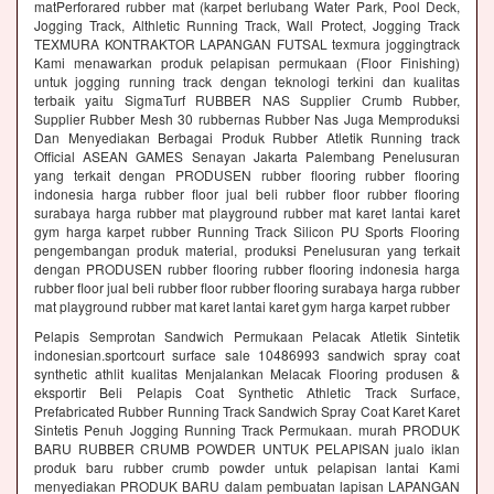
matPerforared rubber mat (karpet berlubang Water Park, Pool Deck,
Jogging Track, Althletic Running Track, Wall Protect, Jogging Track
TEXMURA KONTRAKTOR LAPANGAN FUTSAL texmura joggingtrack
Kami menawarkan produk pelapisan permukaan (Floor Finishing)
untuk jogging running track dengan teknologi terkini dan kualitas
terbaik yaitu SigmaTurf RUBBER NAS Supplier Crumb Rubber,
Supplier Rubber Mesh 30 rubbernas Rubber Nas Juga Memproduksi
Dan Menyediakan Berbagai Produk Rubber Atletik Running track
Official ASEAN GAMES Senayan Jakarta Palembang Penelusuran
yang terkait dengan PRODUSEN rubber flooring rubber flooring
indonesia harga rubber floor jual beli rubber floor rubber flooring
surabaya harga rubber mat playground rubber mat karet lantai karet
gym harga karpet rubber Running Track Silicon PU Sports Flooring
pengembangan produk material, produksi Penelusuran yang terkait
dengan PRODUSEN rubber flooring rubber flooring indonesia harga
rubber floor jual beli rubber floor rubber flooring surabaya harga rubber
mat playground rubber mat karet lantai karet gym harga karpet rubber
Pelapis Semprotan Sandwich Permukaan Pelacak Atletik Sintetik
indonesian.sportcourt surface sale 10486993 sandwich spray coat
synthetic athlit kualitas Menjalankan Melacak Flooring produsen &
eksportir Beli Pelapis Coat Synthetic Athletic Track Surface,
Prefabricated Rubber Running Track Sandwich Spray Coat Karet Karet
Sintetis Penuh Jogging Running Track Permukaan. murah PRODUK
BARU RUBBER CRUMB POWDER UNTUK PELAPISAN jualo iklan
produk baru rubber crumb powder untuk pelapisan lantai Kami
menyediakan PRODUK BARU dalam pembuatan lapisan LAPANGAN