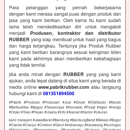
Para pelanggan yang pernah bekerjasama
dengan kami merasa sangat puas dengan produk dan
jasa yang kami berikan. Oleh karna itu kami sudah
lama telah mendedikasikan diri untuk mengabdi
menjadi
Produsen, kontraktor dan distributor
RUBBER
yang siap membuat untuk hasil yang bagus
dan harga terjangkau. Tentunya jika Produk Rubber
yang kami berikan barangnya sesuai keinginan klien
kami pada akhirmya akan memberikan kebahagiaan
yang tidak ternilai.
jika anda minat dengan
RUBBER
yang yang kami
ajukan, anda tepat datang di situs kami yang berada di
media online
www.pabrikrubber.com
atau langsung
hubungi kami di
081351894500
#Pabrik #Produksi #Produsen #Jual #Grosir #Distributor #Murah
#Berkualitas #Bagus #Terpercaya #Konveksi #Pusat #Agen #Harga
#Order #Toko #Pesan #Usaha #Info #Alamat #Kantor #Ukuran
kami melayani #JawaBarat #Bandung #BandungBarat #Bekasi #Bogor
#Ciamis #Cianjur #Cirebon #Garut #Indramayu #Karawang #Kuningan
#Majalengka #Pangandaran #Purwakarta #Subang #Sukabumi