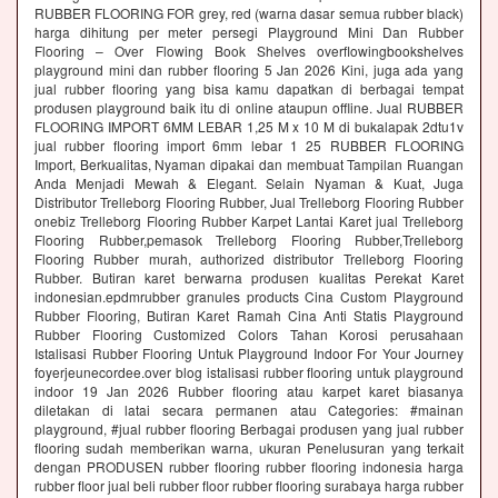
RUBBER FLOORING FOR grey, red (warna dasar semua rubber black)
harga dihitung per meter persegi Playground Mini Dan Rubber
Flooring – Over Flowing Book Shelves overflowingbookshelves
playground mini dan rubber flooring 5 Jan 2026 Kini, juga ada yang
jual rubber flooring yang bisa kamu dapatkan di berbagai tempat
produsen playground baik itu di online ataupun offline. Jual RUBBER
FLOORING IMPORT 6MM LEBAR 1,25 M x 10 M di bukalapak 2dtu1v
jual rubber flooring import 6mm lebar 1 25 RUBBER FLOORING
Import, Berkualitas, Nyaman dipakai dan membuat Tampilan Ruangan
Anda Menjadi Mewah & Elegant. Selain Nyaman & Kuat, Juga
Distributor Trelleborg Flooring Rubber, Jual Trelleborg Flooring Rubber
onebiz Trelleborg Flooring Rubber Karpet Lantai Karet jual Trelleborg
Flooring Rubber,pemasok Trelleborg Flooring Rubber,Trelleborg
Flooring Rubber murah, authorized distributor Trelleborg Flooring
Rubber. Butiran karet berwarna produsen kualitas Perekat Karet
indonesian.epdmrubber granules products Cina Custom Playground
Rubber Flooring, Butiran Karet Ramah Cina Anti Statis Playground
Rubber Flooring Customized Colors Tahan Korosi perusahaan
Istalisasi Rubber Flooring Untuk Playground Indoor For Your Journey
foyerjeunecordee.over blog istalisasi rubber flooring untuk playground
indoor 19 Jan 2026 Rubber flooring atau karpet karet biasanya
diletakan di latai secara permanen atau Categories: #mainan
playground, #jual rubber flooring Berbagai produsen yang jual rubber
flooring sudah memberikan warna, ukuran Penelusuran yang terkait
dengan PRODUSEN rubber flooring rubber flooring indonesia harga
rubber floor jual beli rubber floor rubber flooring surabaya harga rubber