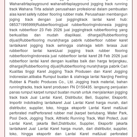
Wahanatirtaplayground wahanatirtaplayground jogging track running
track Wahana Tirta adalah perusahaan profesional dalam pembuatan
alas karet safety rubber flooring rubber mate. Perusahaan membangun
joging track dengan jual joggingtrack lantai karet hub:
085371995999|Rubberflooring|jual rubberflooringindonesia jogging
track rubberfloor 23 Feb 2026 jual joggingtrack rubberflooring yang
berkualitas dan mudah diaplikasi. dihargai|Rubberflooring
dijual|Rubberflooring murah|harga pabrik rubberfloor rubber karet
lantaikaret jogging track sehingga olahraga lebih terasa Jual
rubberfloor lantai karetJual jogging track rubber flooring
rubberflooringindonesia jual rubberfloor lantai karet 28 Feb 2026 jual
rubberfloor lantai karet dengan kualitas baik dan harga terjangkau,
dihargai|Rubberflooring dijual|Rubberflooring murah|harga pabrik Cari
Kualitas tinggi Karet Jogging Track Produsen dan Karet Jogging
indonesian.alibaba Rumput buatan & olahraga lantai Nanjing Feeling
Rubber & Plastic Produces Co., Ltd. Jogging track material, bahan
runningtracks, track karet produsen FN D150435. langsung penjualan
panas rumput karpet rumput buatan murah untuk menjalankan jogging
track track Jual Lantai Karet, Distributor, Beli, Supplier, Eksportir,
Importir indotrading lantaikaret Jual Lantai Karet harga murah, dari
distributor, supplier, toko, hingga eksportir Lantai Karet mattJual
perforated matPerforared rubber mat (karpet berlubang. Water Park,
Pool Deck, Jogging Track, Althletic Running Track, Wall Protect, Jual
Lantai Karet, jakarta Beli,Distributor, Supplier, Eksportir jakarta
lantaikaret Jual Lantai Karet harga murah, dari distributor, supplier,
toko, hingga eksportir dan Lantai Karet mattJual perforated