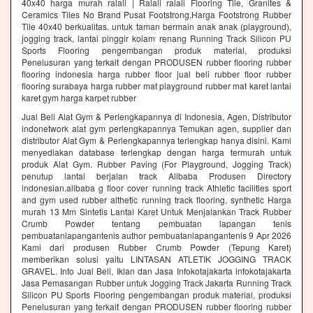
40x40 harga murah ralali | Ralali ralali Flooring Tile, Granites &
Ceramics Tiles No Brand Pusat Footstrong,Harga Footstrong Rubber
Tile 40x40 berkualitas. untuk taman bermain anak anak (playground),
jogging track, lantai pinggir kolam renang Running Track Silicon PU
Sports Flooring pengembangan produk material, produksi
Penelusuran yang terkait dengan PRODUSEN rubber flooring rubber
flooring indonesia harga rubber floor jual beli rubber floor rubber
flooring surabaya harga rubber mat playground rubber mat karet lantai
karet gym harga karpet rubber
Jual Beli Alat Gym & Perlengkapannya di Indonesia, Agen, Distributor
indonetwork alat gym perlengkapannya Temukan agen, supplier dan
distributor Alat Gym & Perlengkapannya terlengkap hanya disini. Kami
menyediakan database terlengkap dengan harga termurah untuk
produk Alat Gym. Rubber Paving (For Playground, Jogging Track)
penutup lantai berjalan track Alibaba Produsen Directory
indonesian.alibaba g floor cover running track Athletic facilities sport
and gym used rubber althetic running track flooring, synthetic Harga
murah 13 Mm Sintetis Lantai Karet Untuk Menjalankan Track Rubber
Crumb Powder tentang pembuatan lapangan tenis
pembuatanlapangantenis author pembuatanlapangantenis 9 Apr 2026
Kami dari produsen Rubber Crumb Powder (Tepung Karet)
memberikan solusi yaitu LINTASAN ATLETIK JOGGING TRACK
GRAVEL. Info Jual Beli, Iklan dan Jasa Infokotajakarta infokotajakarta
Jasa Pemasangan Rubber untuk Jogging Track Jakarta Running Track
Silicon PU Sports Flooring pengembangan produk material, produksi
Penelusuran yang terkait dengan PRODUSEN rubber flooring rubber