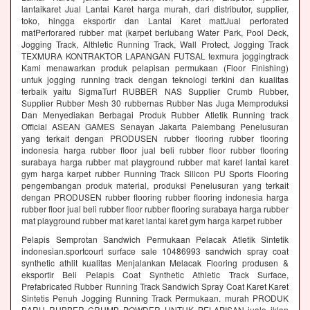
lantaikaret Jual Lantai Karet harga murah, dari distributor, supplier,
toko, hingga eksportir dan Lantai Karet mattJual perforated
matPerforared rubber mat (karpet berlubang Water Park, Pool Deck,
Jogging Track, Althletic Running Track, Wall Protect, Jogging Track
TEXMURA KONTRAKTOR LAPANGAN FUTSAL texmura joggingtrack
Kami menawarkan produk pelapisan permukaan (Floor Finishing)
untuk jogging running track dengan teknologi terkini dan kualitas
terbaik yaitu SigmaTurf RUBBER NAS Supplier Crumb Rubber,
Supplier Rubber Mesh 30 rubbernas Rubber Nas Juga Memproduksi
Dan Menyediakan Berbagai Produk Rubber Atletik Running track
Official ASEAN GAMES Senayan Jakarta Palembang Penelusuran
yang terkait dengan PRODUSEN rubber flooring rubber flooring
indonesia harga rubber floor jual beli rubber floor rubber flooring
surabaya harga rubber mat playground rubber mat karet lantai karet
gym harga karpet rubber Running Track Silicon PU Sports Flooring
pengembangan produk material, produksi Penelusuran yang terkait
dengan PRODUSEN rubber flooring rubber flooring indonesia harga
rubber floor jual beli rubber floor rubber flooring surabaya harga rubber
mat playground rubber mat karet lantai karet gym harga karpet rubber
Pelapis Semprotan Sandwich Permukaan Pelacak Atletik Sintetik
indonesian.sportcourt surface sale 10486993 sandwich spray coat
synthetic athlit kualitas Menjalankan Melacak Flooring produsen &
eksportir Beli Pelapis Coat Synthetic Athletic Track Surface,
Prefabricated Rubber Running Track Sandwich Spray Coat Karet Karet
Sintetis Penuh Jogging Running Track Permukaan. murah PRODUK
BARU RUBBER CRUMB POWDER UNTUK PELAPISAN jualo iklan