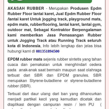
AKASAH RUBBER
- Merupakan
Produsen Epdm
Rubber Floor lantai karet, Jual Epdm Rubber Floor
/lantai karet Untuk jogging track, playground mats,
epdm mats, rubberflooring, lantai karet, lantai gym,
outdoor mat, Sebagai Kontraktor Berpengalaman
kami memberikan Jasa Pemasangan Rubber
untuk Jogging Track atau Running Track seluruh
kota di Indonesia
, Info lebih lengkap dan jelas bisa
hubungi kami di
081351894500
EPDM rubber mats
sejenis rubber sintetis yang tahan
cuaca dan pemakaian untuk menghindari cedera
pada anak-anak saat bermain maupun saat olahraga
terbuat dari SBR dan EPDM granules. SBR
merupakan Styrene-butadiene or styrene-butadiene
rubber (SBR).
Terbuat dari daur ulang dari ban yang dihancurkan
menjadi partikel kecil yang kemudian dicetak dan
diaplikasi dengan campuran resin / lem PU (