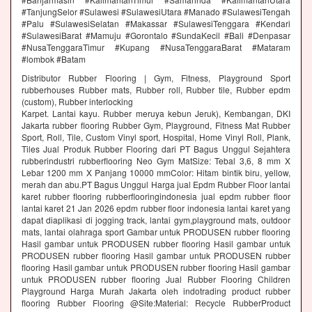
#TanjungSelor #Sulawesi #SulawesiUtara #Manado #SulawesiTengah
#Palu #SulawesiSelatan #Makassar #SulawesiTenggara #Kendari
#SulawesiBarat #Mamuju #Gorontalo #SundaKecil #Bali #Denpasar
#NusaTenggaraTimur #Kupang #NusaTenggaraBarat #Mataram
#lombok #Batam
Distributor Rubber Flooring | Gym, Fitness, Playground Sport
rubberhouses Rubber mats, Rubber roll, Rubber tile, Rubber epdm
(custom), Rubber interlocking
Karpet. Lantai kayu. Rubber meruya kebun Jeruk), Kembangan, DKI
Jakarta rubber flooring Rubber Gym, Playground, Fitness Mat Rubber
Sport, Roll, Tile, Custom Vinyl sport, Hospital, Home Vinyl Roll, Plank,
Tiles Jual Produk Rubber Flooring dari PT Bagus Unggul Sejahtera
rubberindustri rubberflooring Neo Gym MatSize: Tebal 3,6, 8 mm X
Lebar 1200 mm X Panjang 10000 mmColor: Hitam bintik biru, yellow,
merah dan abu.PT Bagus Unggul Harga jual Epdm Rubber Floor lantai
karet rubber flooring rubberflooringindonesia jual epdm rubber floor
lantai karet 21 Jan 2026 epdm rubber floor indonesia lantai karet yang
dapat diaplikasi di jogging track, lantai gym,playground mats, outdoor
mats, lantai olahraga sport Gambar untuk PRODUSEN rubber flooring
Hasil gambar untuk PRODUSEN rubber flooring Hasil gambar untuk
PRODUSEN rubber flooring Hasil gambar untuk PRODUSEN rubber
flooring Hasil gambar untuk PRODUSEN rubber flooring Hasil gambar
untuk PRODUSEN rubber flooring Jual Rubber Flooring Children
Playground Harga Murah Jakarta oleh indotrading product rubber
flooring Rubber Flooring @Site:Material: Recycle RubberProduct