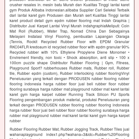
crusher resales in. mesin batu Murah dan Kualitas Tinggi lantai karet
gym Produk Alibaba indonesian.alibaba Supplier Cari Seleksi Terbaik
dari lantai karet gym Produsen dan Murah sert Kualitas Tinggi lantai
karet product detail gym epdm rubber flooring mat Indah Graphia |
Distributor Jual Karpet Lantai Vinyl Murah indahgraphiaMeliputi: Coin
Mat Roll (Rubber), Water Trap, Nomad China Dan Sebagainya
Melayani Instalasi Vinyl Flooring, pembuatan Lapangan Olaraga
(Tennis, Rockit Recycled Rubber Floor with EPDM Granular
RKC04FLR kredoaum id recycled rubber floor with epdm granular 90%
Recycled rubber with 10% Ethylene Propylene Diene Monomer •
Envirement friendly, non toxic • Shock absorption, anti slip • 100 x
100cm puzzle shape Distributor Rubber Flooring | Gym, Fitness,
Playground Sport? rubberhouses Rubber mats, Rubber roll, Rubber
tile, Rubber epdm (custom), Rubber interlocking rubber flooringVinyl
Penelusuran yang terkait dengan PRODUSEN rubber flooring rubber
flooring indonesia harga rubber floor jual beli rubber floor rubber
flooring surabaya harga rubber mat playground rubber mat karet lantai
karet gym harga karpet rubber Running Track Silicon PU Sports
Flooring pengembangan produk material, produksi Penelusuran yang
terkait dengan PRODUSEN rubber flooring rubber flooring indonesia
harga rubber floor jual beli rubber floor rubber flooring surabaya harga
rubber mat playground rubber mat karet lantai karet gym harga karpet
rubber
Rubber Flooring Rubber Mat, Rubber Jogging Track, Rubber Tiles jual
wahanaplayground index1.php?wahana=3&idc=Rubber%20Flooring