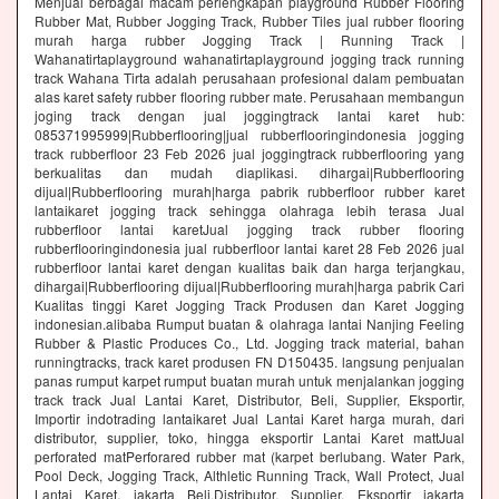
Menjual berbagai macam perlengkapan playground Rubber Flooring
Rubber Mat, Rubber Jogging Track, Rubber Tiles jual rubber flooring
murah harga rubber Jogging Track | Running Track |
Wahanatirtaplayground wahanatirtaplayground jogging track running
track Wahana Tirta adalah perusahaan profesional dalam pembuatan
alas karet safety rubber flooring rubber mate. Perusahaan membangun
joging track dengan jual joggingtrack lantai karet hub:
085371995999|Rubberflooring|jual rubberflooringindonesia jogging
track rubberfloor 23 Feb 2026 jual joggingtrack rubberflooring yang
berkualitas dan mudah diaplikasi. dihargai|Rubberflooring
dijual|Rubberflooring murah|harga pabrik rubberfloor rubber karet
lantaikaret jogging track sehingga olahraga lebih terasa Jual
rubberfloor lantai karetJual jogging track rubber flooring
rubberflooringindonesia jual rubberfloor lantai karet 28 Feb 2026 jual
rubberfloor lantai karet dengan kualitas baik dan harga terjangkau,
dihargai|Rubberflooring dijual|Rubberflooring murah|harga pabrik Cari
Kualitas tinggi Karet Jogging Track Produsen dan Karet Jogging
indonesian.alibaba Rumput buatan & olahraga lantai Nanjing Feeling
Rubber & Plastic Produces Co., Ltd. Jogging track material, bahan
runningtracks, track karet produsen FN D150435. langsung penjualan
panas rumput karpet rumput buatan murah untuk menjalankan jogging
track track Jual Lantai Karet, Distributor, Beli, Supplier, Eksportir,
Importir indotrading lantaikaret Jual Lantai Karet harga murah, dari
distributor, supplier, toko, hingga eksportir Lantai Karet mattJual
perforated matPerforared rubber mat (karpet berlubang. Water Park,
Pool Deck, Jogging Track, Althletic Running Track, Wall Protect, Jual
Lantai Karet, jakarta Beli,Distributor, Supplier, Eksportir jakarta