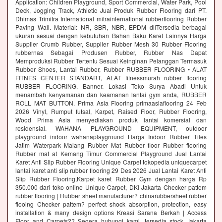
Application: Children Playground, Sport Commercial, Water Park, Pool
Deck, Jogging Track, Athletic Jual Produk Rubber Flooring dari PT.
Dhimas Trimitra International mitrainternational rubberflooring Rubber
Paving Wall. Material: NR, SBR, NBR, EPDM dllTersedia berbagai
ukuran sesuai dengan kebutuhan Bahan Baku Karet Lainnya Harga
Supplier Crumb Rubber, Supplier Rubber Mesh 30 Rubber Flooring
rubbernas Sebagai Produsen Rubber, Rubber Nas Dapat
Memproduksi Rubber Tertentu Sesuai Keinginan Pelanggan Termasuk
Rubber Shoes, Lantai Rubber, Rubber RUBBER FLOORING • ALAT
FITNES CENTER STANDART, ALAT fitnessmurah rubber flooring
RUBBER FLOORING. Banner. Lokasi Toko Surya Abadi Untuk
menambah kenyamanan dan keamanan lantai gym anda, RUBBER
ROLL MAT BUTTON. Prima Asia Flooring primaasiaflooring 24 Feb
2026 Vinyl, Rumput futsal, Karpet, Raised Floor, Rubber Flooring,
Wood Prima Asia menyediakan produk lantai komersial dan
residensial. WAHANA PLAYGROUND EQUIPMENT, outdoor
playground indoor wahanaplayground Harga Indoor Rubber Tiles
Jatim Waterpark Malang Rubber Mat Rubber floor Rubber flooring
Rubber mat at Kemang Timur Commercial Playground Jual Lantai
Karet Anti Slip Rubber Flooring Unique Carpet tokopedia uniquecarpet
lantai karet anti slip rubber flooring 29 Des 2026 Jual Lantai Karet Anti
Slip Rubber Flooring,Karpet karet Rubber Gym dengan harga Rp
350.000 dari toko online Unique Carpet, DKI Jakarta Checker pattem
rubber flooring | Rubber sheet manufacturer? chinarubbersheet rubber
flooing Checker pattem? perfect shock absorption, protection, easy
installation & many design options Kreasi Sarana Berkah | Access
Floor and Carpets?? Segera hubungi kami, tersedia stock Jakarta