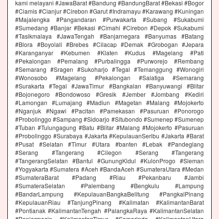
kami melayani #JawaBarat #Bandung #BandungBarat #Bekasi #Bogor
#Ciamis #Cianjur #Cirebon #Garut #Indramayu #Karawang #Kuningan
#Majalengka #Pangandaran #Purwakarta #Subang #Sukabumi
#Sumedang #Banjar #Bekasi #Cimahi #Cirebon #Depok #Sukabumi
#Tasikmalaya #JawaTengah #Banjarnegara #Banyumas #Batang
#Blora #Boyolali #Brebes #Cilacap #Demak #Grobogan #Jepara
#Karanganyar #Kebumen #Klaten #Kudus #Magelang #Pati
#Pekalongan #Pemalang #Purbalingga #Purworejo #Rembang
#Semarang #Sragen #Sukoharjo #Tegal #Temanggung #Wonogiri
#Wonosobo #Magelang #Pekalongan #Salatiga #Semarang
#Surakarta #Tegal #JawaTimur #Bangkalan #Banyuwangi #Blitar
#Bojonegoro #Bondowoso #Gresik #Jember #Jombang #Kediri
#Lamongan #Lumajang #Madiun #Magetan #Malang #Mojokerto
#Nganjuk #Ngawi #Pacitan #Pamekasan #Pasuruan #Ponorogo
#Probolinggo #Sampang #Sidoarjo #Situbondo #Sumenep #Sumenep
#Tuban #Tulungagung #Batu #Blitar #Malang #Mojokerto #Pasuruan
#Probolinggo #Surabaya #Jakarta #KepulauanSeribu #Jakarta #Barat
#Pusat #Selatan #Timur #Utara #banten #Lebak #Pandeglang
#Serang #Tangerang #Cilegon #Serang #Tangerang
#TangerangSelatan #Bantul #GunungKidul #KulonProgo #Sleman
#Yogyakarta #Sumatera #Aceh #BandaAceh #SumateraUtara #Medan
#SumateraBarat #Padang #Riau #Pekanbaru #Jambi
#SumateraSelatan #Palembang #Bengkulu #Lampung
#BandarLampung #KepulauanBangkaBelitung #PangkalPinang
#KepulauanRiau #TanjungPinang #Kalimatan #KalimantanBarat
#Pontianak #KalimantanTengah #PalangkaRaya #KalimantanSelatan
#Banjarmasin #KalimantanTimur #Samarinda #KalimantanUtara