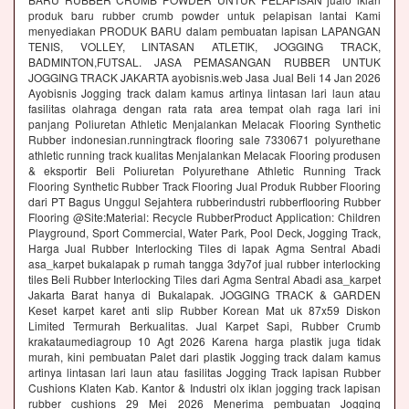
produk baru rubber crumb powder untuk pelapisan lantai Kami
menyediakan PRODUK BARU dalam pembuatan lapisan LAPANGAN
TENIS, VOLLEY, LINTASAN ATLETIK, JOGGING TRACK,
BADMINTON,FUTSAL. JASA PEMASANGAN RUBBER UNTUK
JOGGING TRACK JAKARTA ayobisnis.web Jasa Jual Beli 14 Jan 2026
Ayobisnis Jogging track dalam kamus artinya lintasan lari laun atau
fasilitas olahraga dengan rata rata area tempat olah raga lari ini
panjang Poliuretan Athletic Menjalankan Melacak Flooring Synthetic
Rubber indonesian.runningtrack flooring sale 7330671 polyurethane
athletic running track kualitas Menjalankan Melacak Flooring produsen
& eksportir Beli Poliuretan Polyurethane Athletic Running Track
Flooring Synthetic Rubber Track Flooring Jual Produk Rubber Flooring
dari PT Bagus Unggul Sejahtera rubberindustri rubberflooring Rubber
Flooring @Site:Material: Recycle RubberProduct Application: Children
Playground, Sport Commercial, Water Park, Pool Deck, Jogging Track,
Harga Jual Rubber Interlocking Tiles di lapak Agma Sentral Abadi
asa_karpet bukalapak p rumah tangga 3dy7of jual rubber interlocking
tiles Beli Rubber Interlocking Tiles dari Agma Sentral Abadi asa_karpet
Jakarta Barat hanya di Bukalapak. JOGGING TRACK & GARDEN
Keset karpet karet anti slip Rubber Korean Mat uk 87x59 Diskon
Limited Termurah Berkualitas. Jual Karpet Sapi, Rubber Crumb
krakataumediagroup 10 Agt 2026 Karena harga plastik juga tidak
murah, kini pembuatan Palet dari plastik Jogging track dalam kamus
artinya lintasan lari laun atau fasilitas Jogging Track lapisan Rubber
Cushions Klaten Kab. Kantor & Industri olx iklan jogging track lapisan
rubber cushions 29 Mei 2026 Menerima pembuatan Jogging