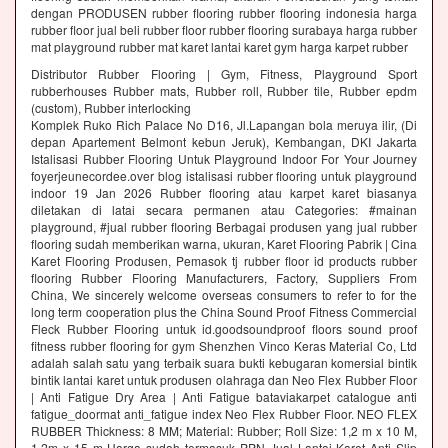
dengan PRODUSEN rubber flooring rubber flooring indonesia harga
rubber floor jual beli rubber floor rubber flooring surabaya harga rubber
mat playground rubber mat karet lantai karet gym harga karpet rubber
Distributor Rubber Flooring | Gym, Fitness, Playground Sport
rubberhouses Rubber mats, Rubber roll, Rubber tile, Rubber epdm
(custom), Rubber interlocking
Komplek Ruko Rich Palace No D16, Jl.Lapangan bola meruya ilir, (Di
depan Apartement Belmont kebun Jeruk), Kembangan, DKI Jakarta
Istalisasi Rubber Flooring Untuk Playground Indoor For Your Journey
foyerjeunecordee.over blog istalisasi rubber flooring untuk playground
indoor 19 Jan 2026 Rubber flooring atau karpet karet biasanya
diletakan di latai secara permanen atau Categories: #mainan
playground, #jual rubber flooring Berbagai produsen yang jual rubber
flooring sudah memberikan warna, ukuran, Karet Flooring Pabrik | Cina
Karet Flooring Produsen, Pemasok tj rubber floor id products rubber
flooring Rubber Flooring Manufacturers, Factory, Suppliers From
China, We sincerely welcome overseas consumers to refer to for the
long term cooperation plus the China Sound Proof Fitness Commercial
Fleck Rubber Flooring untuk id.goodsoundproof floors sound proof
fitness rubber flooring for gym Shenzhen Vinco Keras Material Co, Ltd
adalah salah satu yang terbaik suara bukti kebugaran komersial bintik
bintik lantai karet untuk produsen olahraga dan Neo Flex Rubber Floor
| Anti Fatigue Dry Area | Anti Fatigue bataviakarpet catalogue anti
fatigue_doormat anti_fatigue index Neo Flex Rubber Floor. NEO FLEX
RUBBER Thickness: 8 MM; Material: Rubber; Roll Size: 1,2 m x 10 M,
1,2m x 15 m Harga sudah termasuk PPN Jual Lantai Karet Anti Slip