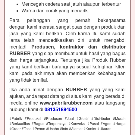
Mencegah cedera saat jatuh ataupun terbentur
Warna dan corak yang menarik.
Para pelanggan yang pernah bekerjasama
dengan kami merasa sangat puas dengan produk dan
jasa yang kami berikan. Oleh karna itu kami sudah
lama telah mendedikasikan diri untuk mengabdi
menjadi
Produsen, kontraktor dan distributor
RUBBER
yang siap membuat untuk hasil yang bagus
dan harga terjangkau. Tentunya jika Produk Rubber
yang kami berikan barangnya sesuai keinginan klien
kami pada akhirmya akan memberikan kebahagiaan
yang tidak ternilai.
jika anda minat dengan
RUBBER
yang yang kami
ajukan, anda tepat datang di situs kami yang berada di
media online
www.pabrikrubber.com
atau langsung
hubungi kami di
081351894500
#Pabrik #Produksi #Produsen #Jual #Grosir #Distributor #Murah
#Berkualitas #Bagus #Terpercaya #Konveksi #Pusat #Agen #Harga
#Order #Toko #Pesan #Usaha #Info #Alamat #Kantor #Ukuran