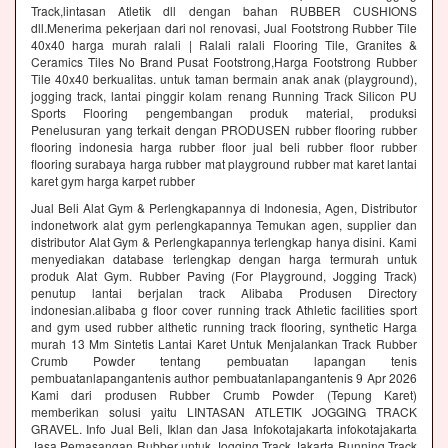
Track,lintasan Atletik dll dengan bahan RUBBER CUSHIONS
dll.Menerima pekerjaan dari nol renovasi, Jual Footstrong Rubber Tile
40x40 harga murah ralali | Ralali ralali Flooring Tile, Granites &
Ceramics Tiles No Brand Pusat Footstrong,Harga Footstrong Rubber
Tile 40x40 berkualitas. untuk taman bermain anak anak (playground),
jogging track, lantai pinggir kolam renang Running Track Silicon PU
Sports Flooring pengembangan produk material, produksi
Penelusuran yang terkait dengan PRODUSEN rubber flooring rubber
flooring indonesia harga rubber floor jual beli rubber floor rubber
flooring surabaya harga rubber mat playground rubber mat karet lantai
karet gym harga karpet rubber
Jual Beli Alat Gym & Perlengkapannya di Indonesia, Agen, Distributor
indonetwork alat gym perlengkapannya Temukan agen, supplier dan
distributor Alat Gym & Perlengkapannya terlengkap hanya disini. Kami
menyediakan database terlengkap dengan harga termurah untuk
produk Alat Gym. Rubber Paving (For Playground, Jogging Track)
penutup lantai berjalan track Alibaba Produsen Directory
indonesian.alibaba g floor cover running track Athletic facilities sport
and gym used rubber althetic running track flooring, synthetic Harga
murah 13 Mm Sintetis Lantai Karet Untuk Menjalankan Track Rubber
Crumb Powder tentang pembuatan lapangan tenis
pembuatanlapangantenis author pembuatanlapangantenis 9 Apr 2026
Kami dari produsen Rubber Crumb Powder (Tepung Karet)
memberikan solusi yaitu LINTASAN ATLETIK JOGGING TRACK
GRAVEL. Info Jual Beli, Iklan dan Jasa Infokotajakarta infokotajakarta
Jasa Pemasangan Rubber untuk Jogging Track Jakarta Running Track