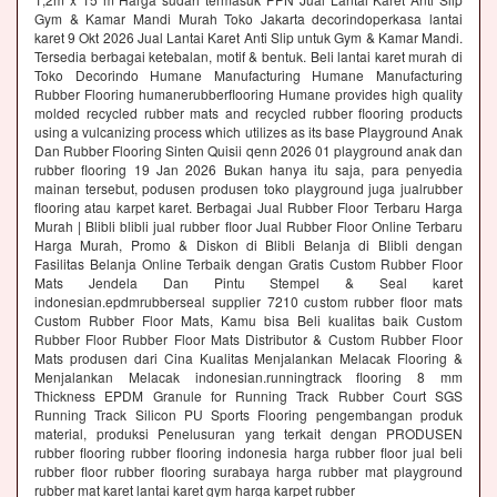
Gym & Kamar Mandi Murah Toko Jakarta decorindoperkasa lantai
karet 9 Okt 2026 Jual Lantai Karet Anti Slip untuk Gym & Kamar Mandi.
Tersedia berbagai ketebalan, motif & bentuk. Beli lantai karet murah di
Toko Decorindo Humane Manufacturing Humane Manufacturing
Rubber Flooring humanerubberflooring Humane provides high quality
molded recycled rubber mats and recycled rubber flooring products
using a vulcanizing process which utilizes as its base Playground Anak
Dan Rubber Flooring Sinten Quisii qenn 2026 01 playground anak dan
rubber flooring 19 Jan 2026 Bukan hanya itu saja, para penyedia
mainan tersebut, podusen produsen toko playground juga jualrubber
flooring atau karpet karet. Berbagai Jual Rubber Floor Terbaru Harga
Murah | Blibli blibli jual rubber floor Jual Rubber Floor Online Terbaru
Harga Murah, Promo & Diskon di Blibli Belanja di Blibli dengan
Fasilitas Belanja Online Terbaik dengan Gratis Custom Rubber Floor
Mats Jendela Dan Pintu Stempel & Seal karet
indonesian.epdmrubberseal supplier 7210 custom rubber floor mats
Custom Rubber Floor Mats, Kamu bisa Beli kualitas baik Custom
Rubber Floor Rubber Floor Mats Distributor & Custom Rubber Floor
Mats produsen dari Cina Kualitas Menjalankan Melacak Flooring &
Menjalankan Melacak indonesian.runningtrack flooring 8 mm
Thickness EPDM Granule for Running Track Rubber Court SGS
Running Track Silicon PU Sports Flooring pengembangan produk
material, produksi Penelusuran yang terkait dengan PRODUSEN
rubber flooring rubber flooring indonesia harga rubber floor jual beli
rubber floor rubber flooring surabaya harga rubber mat playground
rubber mat karet lantai karet gym harga karpet rubber