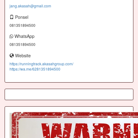
jang.akasah@gmail.com
Ponsel
081351894500
WhatsApp
081351894500
Website
https://runningtrack.akasahgroup.com/
https://wa.me/6281351894500