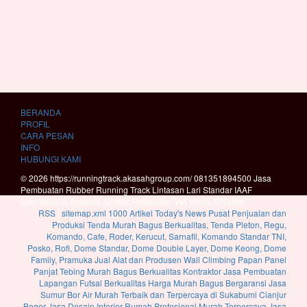
BERANDA
PROFIL
CARA PESAN
INFO
HUBUNGI KAMI
© 2026 https://runningtrack.akasahgroup.com/ 081351894500 Jasa
Pembuatan Rubber Running Track Lintasan Lari Standar IAAF
International Amateur Athletic Federation WA World Athletics
RSS
|
sitemap.xml
1000 Artikel
Today's News
Pusat Penjualan dan
Produksi Tenda Murah Bagus Berkualitas, Tenda Pleton, Regu,
Komando, Cafe, Roder, Kerucut, Sarnafil, Komando Standar TNI,
Posko, Rofi, Dome Standar, Dome Double Layer, Dome Keong, Dome
Family, Pramuka
Jual Alat dan Produsen Wall Climbing Papan Panel
Panjat Tebing Murah Bagus Berkualitas
Kontraktor Jasa Pembuatan
Lapangan Futsal Berkualitas Harga Murah Bagus Bergaransi
Jasa
Sumur Bor Air Murah Terbaik dan Terpercaya di Sukabumi Cianjur
Bogor
Jasa Desain Interior Rumah Profesional Murah Terpercaya
Jasa