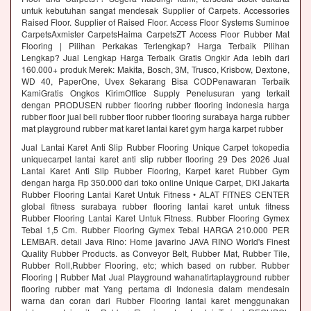
untuk kebutuhan sangat mendesak Supplier of Carpets. Accessories
Raised Floor. Supplier of Raised Floor. Access Floor Systems Suminoe
CarpetsAxmister CarpetsHaima CarpetsZT Access Floor Rubber Mat
Flooring | Pilihan Perkakas Terlengkap? Harga Terbaik Pilihan
Lengkap? Jual Lengkap Harga Terbaik Gratis Ongkir Ada lebih dari
160.000+ produk Merek: Makita, Bosch, 3M, Trusco, Krisbow, Dextone,
WD 40, PaperOne, Uvex Sekarang Bisa CODPenawaran Terbaik
KamiGratis Ongkos KirimOffice Supply Penelusuran yang terkait
dengan PRODUSEN rubber flooring rubber flooring indonesia harga
rubber floor jual beli rubber floor rubber flooring surabaya harga rubber
mat playground rubber mat karet lantai karet gym harga karpet rubber
Jual Lantai Karet Anti Slip Rubber Flooring Unique Carpet tokopedia
uniquecarpet lantai karet anti slip rubber flooring 29 Des 2026 Jual
Lantai Karet Anti Slip Rubber Flooring, Karpet karet Rubber Gym
dengan harga Rp 350.000 dari toko online Unique Carpet, DKI Jakarta
Rubber Flooring Lantai Karet Untuk Fitness • ALAT FITNES CENTER
global fitness surabaya rubber flooring lantai karet untuk fitness
Rubber Flooring Lantai Karet Untuk Fitness. Rubber Flooring Gymex
Tebal 1,5 Cm. Rubber Flooring Gymex Tebal HARGA 210.000 PER
LEMBAR. detail Java Rino: Home javarino JAVA RINO World's Finest
Quality Rubber Products. as Conveyor Belt, Rubber Mat, Rubber Tile,
Rubber Roll,Rubber Flooring, etc; which based on rubber. Rubber
Flooring | Rubber Mat Jual Playground wahanatirtaplayground rubber
flooring rubber mat Yang pertama di Indonesia dalam mendesain
warna dan coran dari Rubber Flooring lantai karet menggunakan