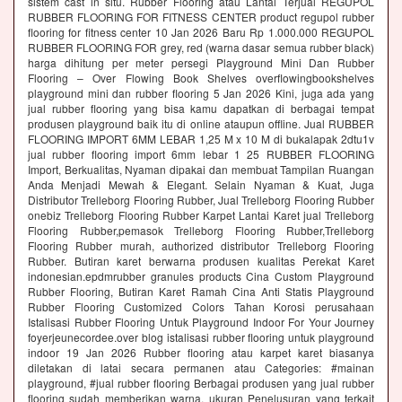
sistem cast in situ. Rubber Flooring atau Lantai Terjual REGUPOL
RUBBER FLOORING FOR FITNESS CENTER product regupol rubber
flooring for fitness center 10 Jan 2026 Baru Rp 1.000.000 REGUPOL
RUBBER FLOORING FOR grey, red (warna dasar semua rubber black)
harga dihitung per meter persegi Playground Mini Dan Rubber
Flooring – Over Flowing Book Shelves overflowingbookshelves
playground mini dan rubber flooring 5 Jan 2026 Kini, juga ada yang
jual rubber flooring yang bisa kamu dapatkan di berbagai tempat
produsen playground baik itu di online ataupun offline. Jual RUBBER
FLOORING IMPORT 6MM LEBAR 1,25 M x 10 M di bukalapak 2dtu1v
jual rubber flooring import 6mm lebar 1 25 RUBBER FLOORING
Import, Berkualitas, Nyaman dipakai dan membuat Tampilan Ruangan
Anda Menjadi Mewah & Elegant. Selain Nyaman & Kuat, Juga
Distributor Trelleborg Flooring Rubber, Jual Trelleborg Flooring Rubber
onebiz Trelleborg Flooring Rubber Karpet Lantai Karet jual Trelleborg
Flooring Rubber,pemasok Trelleborg Flooring Rubber,Trelleborg
Flooring Rubber murah, authorized distributor Trelleborg Flooring
Rubber. Butiran karet berwarna produsen kualitas Perekat Karet
indonesian.epdmrubber granules products Cina Custom Playground
Rubber Flooring, Butiran Karet Ramah Cina Anti Statis Playground
Rubber Flooring Customized Colors Tahan Korosi perusahaan
Istalisasi Rubber Flooring Untuk Playground Indoor For Your Journey
foyerjeunecordee.over blog istalisasi rubber flooring untuk playground
indoor 19 Jan 2026 Rubber flooring atau karpet karet biasanya
diletakan di latai secara permanen atau Categories: #mainan
playground, #jual rubber flooring Berbagai produsen yang jual rubber
flooring sudah memberikan warna, ukuran Penelusuran yang terkait