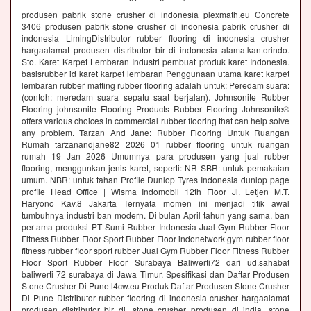
produsen pabrik stone crusher di indonesia plexmath.eu Concrete
3406 produsen pabrik stone crusher di indonesia pabrik crusher di
indonesia LimingDistributor rubber flooring di indonesia crusher
hargaalamat produsen distributor bir di indonesia alamatkantorindo.
Sto. Karet Karpet Lembaran Industri pembuat produk karet Indonesia.
basisrubber id karet karpet lembaran Penggunaan utama karet karpet
lembaran rubber matting rubber flooring adalah untuk: Peredam suara:
(contoh: meredam suara sepatu saat berjalan). Johnsonite Rubber
Flooring johnsonite Flooring Products Rubber Flooring Johnsonite®
offers various choices in commercial rubber flooring that can help solve
any problem. Tarzan And Jane: Rubber Flooring Untuk Ruangan
Rumah tarzanandjane82 2026 01 rubber flooring untuk ruangan
rumah 19 Jan 2026 Umumnya para produsen yang jual rubber
flooring, menggunkan jenis karet, seperti: NR SBR: untuk pemakaian
umum. NBR: untuk tahan Profile Dunlop Tyres Indonesia dunlop page
profile Head Office | Wisma Indomobil 12th Floor Jl. Letjen M.T.
Haryono Kav.8 Jakarta Ternyata momen ini menjadi titik awal
tumbuhnya industri ban modern. Di bulan April tahun yang sama, ban
pertama produksi PT Sumi Rubber Indonesia Jual Gym Rubber Floor
Fitness Rubber Floor Sport Rubber Floor indonetwork gym rubber floor
fitness rubber floor sport rubber Jual Gym Rubber Floor Fitness Rubber
Floor Sport Rubber Floor Surabaya Baliwerti72 dari ud.sahabat
baliwerti 72 surabaya di Jawa Timur. Spesifikasi dan Daftar Produsen
Stone Crusher Di Pune l4cw.eu Produk Daftar Produsen Stone Crusher
Di Pune Distributor rubber flooring di indonesia crusher hargaalamat
produsen distributor bir di. stone crusher produsen di india. stone