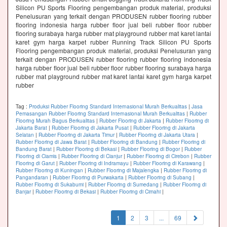
Silicon PU Sports Flooring pengembangan produk material, produksi
Penelusuran yang terkait dengan PRODUSEN rubber flooring rubber
flooring indonesia harga rubber floor jual beli rubber floor rubber
flooring surabaya harga rubber mat playground rubber mat karet lantai
karet gym harga karpet rubber Running Track Silicon PU Sports
Flooring pengembangan produk material, produksi Penelusuran yang
terkait dengan PRODUSEN rubber flooring rubber flooring indonesia
harga rubber floor jual beli rubber floor rubber flooring surabaya harga
rubber mat playground rubber mat karet lantai karet gym harga karpet
rubber
Tag :
Produksi Rubber Flooring Standard Internasional Murah Berkualitas
|
Jasa
Pemasangan Rubber Flooring Standard Internasional Murah Berkualitas
|
Rubber
Flooring Murah Bagus Berkualitas
|
Rubber Flooring di Jakarta
|
Rubber Flooring di
Jakarta Barat
|
Rubber Flooring di Jakarta Pusat
|
Rubber Flooring di Jakarta
Selatan
|
Rubber Flooring di Jakarta Timur
|
Rubber Flooring di Jakarta Utara
|
Rubber Flooring di Jawa Barat
|
Rubber Flooring di Bandung
|
Rubber Flooring di
Bandung Barat
|
Rubber Flooring di Bekasi
|
Rubber Flooring di Bogor
|
Rubber
Flooring di Ciamis
|
Rubber Flooring di Cianjur
|
Rubber Flooring di Cirebon
|
Rubber
Flooring di Garut
|
Rubber Flooring di Indramayu
|
Rubber Flooring di Karawang
|
Rubber Flooring di Kuningan
|
Rubber Flooring di Majalengka
|
Rubber Flooring di
Pangandaran
|
Rubber Flooring di Purwakarta
|
Rubber Flooring di Subang
|
Rubber Flooring di Sukabumi
|
Rubber Flooring di Sumedang
|
Rubber Flooring di
Banjar
|
Rubber Flooring di Bekasi
|
Rubber Flooring di Cimahi
|
(current)
1
2
3
...
69