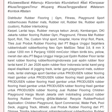
#SulawesiBarat #Mamuju #Gorontalo #SundaKecil #Bali #Denpasar
#NusaTenggaraTimur #Kupang #NusaTenggaraBarat #Mataram
#lombok #Batam
Distributor Rubber Flooring | Gym, Fitness, Playground Sport
rubberhouses Rubber mats, Rubber roll, Rubber tile, Rubber epdm
(custom), Rubber interlocking
Karpet. Lantai kayu. Rubber meruya kebun Jeruk), Kembangan, DKI
Jakarta rubber flooring Rubber Gym, Playground, Fitness Mat Rubber
Sport, Roll, Tile, Custom Vinyl sport, Hospital, Home Vinyl Roll, Plank,
Tiles Jual Produk Rubber Flooring dari PT Bagus Unggul Sejahtera
rubberindustri rubberflooring Neo Gym MatSize: Tebal 3,6, 8 mm X
Lebar 1200 mm X Panjang 10000 mmColor: Hitam bintik biru, yellow,
merah dan abu.PT Bagus Unggul Harga jual Epdm Rubber Floor lantai
karet rubber flooring rubberflooringindonesia jual epdm rubber floor
lantai karet 21 Jan 2026 epdm rubber floor indonesia lantai karet yang
dapat diaplikasi di jogging track, lantai gym,playground mats, outdoor
mats, lantai olahraga sport Gambar untuk PRODUSEN rubber flooring
Hasil gambar untuk PRODUSEN rubber flooring Hasil gambar untuk
PRODUSEN rubber flooring Hasil gambar untuk PRODUSEN rubber
flooring Hasil gambar untuk PRODUSEN rubber flooring Hasil gambar
untuk PRODUSEN rubber flooring Jual Rubber Flooring Children
Playground Harga Murah Jakarta oleh indotrading product rubber
flooring Rubber Flooring @Site:Material: Recycle RubberProduct
Application: Children Playground, Sport Commercial, Water Park, Pool
Deck, Jogging Track, Athletic Jual Produk Rubber Flooring dari PT.
Dhimas Trimitra International mitrainternational rubberflooring Rubber