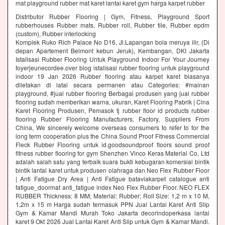
mat playground rubber mat karet lantai karet gym harga karpet rubber
Distributor Rubber Flooring | Gym, Fitness, Playground Sport
rubberhouses Rubber mats, Rubber roll, Rubber tile, Rubber epdm
(custom), Rubber interlocking
Komplek Ruko Rich Palace No D16, Jl.Lapangan bola meruya ilir, (Di
depan Apartement Belmont kebun Jeruk), Kembangan, DKI Jakarta
Istalisasi Rubber Flooring Untuk Playground Indoor For Your Journey
foyerjeunecordee.over blog istalisasi rubber flooring untuk playground
indoor 19 Jan 2026 Rubber flooring atau karpet karet biasanya
diletakan di latai secara permanen atau Categories: #mainan
playground, #jual rubber flooring Berbagai produsen yang jual rubber
flooring sudah memberikan warna, ukuran, Karet Flooring Pabrik | Cina
Karet Flooring Produsen, Pemasok tj rubber floor id products rubber
flooring Rubber Flooring Manufacturers, Factory, Suppliers From
China, We sincerely welcome overseas consumers to refer to for the
long term cooperation plus the China Sound Proof Fitness Commercial
Fleck Rubber Flooring untuk id.goodsoundproof floors sound proof
fitness rubber flooring for gym Shenzhen Vinco Keras Material Co, Ltd
adalah salah satu yang terbaik suara bukti kebugaran komersial bintik
bintik lantai karet untuk produsen olahraga dan Neo Flex Rubber Floor
| Anti Fatigue Dry Area | Anti Fatigue bataviakarpet catalogue anti
fatigue_doormat anti_fatigue index Neo Flex Rubber Floor. NEO FLEX
RUBBER Thickness: 8 MM; Material: Rubber; Roll Size: 1,2 m x 10 M,
1,2m x 15 m Harga sudah termasuk PPN Jual Lantai Karet Anti Slip
Gym & Kamar Mandi Murah Toko Jakarta decorindoperkasa lantai
karet 9 Okt 2026 Jual Lantai Karet Anti Slip untuk Gym & Kamar Mandi.