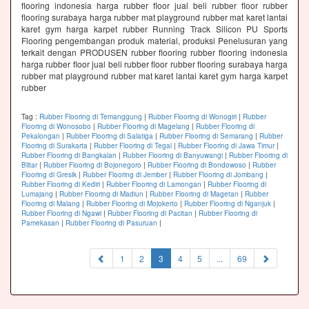
flooring indonesia harga rubber floor jual beli rubber floor rubber
flooring surabaya harga rubber mat playground rubber mat karet lantai
karet gym harga karpet rubber Running Track Silicon PU Sports
Flooring pengembangan produk material, produksi Penelusuran yang
terkait dengan PRODUSEN rubber flooring rubber flooring indonesia
harga rubber floor jual beli rubber floor rubber flooring surabaya harga
rubber mat playground rubber mat karet lantai karet gym harga karpet
rubber
Tag :
Rubber Flooring di Temanggung
|
Rubber Flooring di Wonogiri
|
Rubber
Flooring di Wonosobo
|
Rubber Flooring di Magelang
|
Rubber Flooring di
Pekalongan
|
Rubber Flooring di Salatiga
|
Rubber Flooring di Semarang
|
Rubber
Flooring di Surakarta
|
Rubber Flooring di Tegal
|
Rubber Flooring di Jawa Timur
|
Rubber Flooring di Bangkalan
|
Rubber Flooring di Banyuwangi
|
Rubber Flooring di
Blitar
|
Rubber Flooring di Bojonegoro
|
Rubber Flooring di Bondowoso
|
Rubber
Flooring di Gresik
|
Rubber Flooring di Jember
|
Rubber Flooring di Jombang
|
Rubber Flooring di Kediri
|
Rubber Flooring di Lamongan
|
Rubber Flooring di
Lumajang
|
Rubber Flooring di Madiun
|
Rubber Flooring di Magetan
|
Rubber
Flooring di Malang
|
Rubber Flooring di Mojokerto
|
Rubber Flooring di Nganjuk
|
Rubber Flooring di Ngawi
|
Rubber Flooring di Pacitan
|
Rubber Flooring di
Pamekasan
|
Rubber Flooring di Pasuruan
|
(current)
1
2
3
4
5
...
69