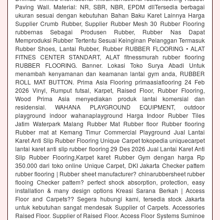
Paving Wall. Material: NR, SBR, NBR, EPDM dllTersedia berbagai
ukuran sesuai dengan kebutuhan Bahan Baku Karet Lainnya Harga
Supplier Crumb Rubber, Supplier Rubber Mesh 30 Rubber Flooring
rubbernas Sebagai Produsen Rubber, Rubber Nas Dapat
Memproduksi Rubber Tertentu Sesuai Keinginan Pelanggan Termasuk
Rubber Shoes, Lantai Rubber, Rubber RUBBER FLOORING • ALAT
FITNES CENTER STANDART, ALAT fitnessmurah rubber flooring
RUBBER FLOORING. Banner. Lokasi Toko Surya Abadi Untuk
menambah kenyamanan dan keamanan lantai gym anda, RUBBER
ROLL MAT BUTTON. Prima Asia Flooring primaasiaflooring 24 Feb
2026 Vinyl, Rumput futsal, Karpet, Raised Floor, Rubber Flooring,
Wood Prima Asia menyediakan produk lantai komersial dan
residensial. WAHANA PLAYGROUND EQUIPMENT, outdoor
playground indoor wahanaplayground Harga Indoor Rubber Tiles
Jatim Waterpark Malang Rubber Mat Rubber floor Rubber flooring
Rubber mat at Kemang Timur Commercial Playground Jual Lantai
Karet Anti Slip Rubber Flooring Unique Carpet tokopedia uniquecarpet
lantai karet anti slip rubber flooring 29 Des 2026 Jual Lantai Karet Anti
Slip Rubber Flooring,Karpet karet Rubber Gym dengan harga Rp
350.000 dari toko online Unique Carpet, DKI Jakarta Checker pattem
rubber flooring | Rubber sheet manufacturer? chinarubbersheet rubber
flooing Checker pattem? perfect shock absorption, protection, easy
installation & many design options Kreasi Sarana Berkah | Access
Floor and Carpets?? Segera hubungi kami, tersedia stock Jakarta
untuk kebutuhan sangat mendesak Supplier of Carpets. Accessories
Raised Floor. Supplier of Raised Floor. Access Floor Systems Suminoe