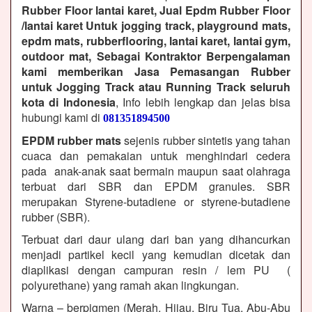
Rubber Floor lantai karet, Jual Epdm Rubber Floor
/lantai karet Untuk jogging track, playground mats,
epdm mats, rubberflooring, lantai karet, lantai gym,
outdoor mat, Sebagai Kontraktor Berpengalaman
kami memberikan Jasa Pemasangan Rubber
untuk Jogging Track atau Running Track seluruh
kota di Indonesia
, Info lebih lengkap dan jelas bisa
hubungi kami di
081351894500
EPDM rubber mats
sejenis rubber sintetis yang tahan
cuaca dan pemakaian untuk menghindari cedera
pada anak-anak saat bermain maupun saat olahraga
terbuat dari SBR dan EPDM granules. SBR
merupakan Styrene-butadiene or styrene-butadiene
rubber (SBR).
Terbuat dari daur ulang dari ban yang dihancurkan
menjadi partikel kecil yang kemudian dicetak dan
diaplikasi dengan campuran resin / lem PU (
polyurethane) yang ramah akan lingkungan.
Warna – berpigmen (Merah, Hijau, Biru Tua, Abu-Abu