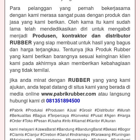
Para pelanggan yang pernah bekerjasama
dengan kami merasa sangat puas dengan produk dan
jasa yang kami berikan. Oleh karna itu kami sudah
lama telah mendedikasikan diri untuk mengabdi
menjadi
Produsen, kontraktor dan distributor
RUBBER
yang siap membuat untuk hasil yang bagus
dan harga terjangkau. Tentunya jika Produk Rubber
yang kami berikan barangnya sesuai keinginan klien
kami pada akhirmya akan memberikan kebahagiaan
yang tidak ternilai.
jika anda minat dengan
RUBBER
yang yang kami
ajukan, anda tepat datang di situs kami yang berada di
media online
www.pabrikrubber.com
atau langsung
hubungi kami di
081351894500
#Pabrik #Produksi #Produsen #Jual #Grosir #Distributor #Murah
#Berkualitas #Bagus #Terpercaya #Konveksi #Pusat #Agen #Harga
#Order #Toko #Pesan #Usaha #Info #Alamat #Kantor #Ukuran
kami melayani #JawaBarat #Bandung #BandungBarat #Bekasi #Bogor
#Ciamis #Cianjur #Cirebon #Garut #Indramayu #Karawang #Kuningan
#Majalengka #Pangandaran #Purwakarta #Subang #Sukabumi