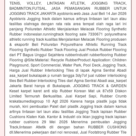
TENIS, VOLLEY, LINTASAN ATLETIK, JOGGING TRACK,
BADMINTON,FUTSAL. JASA PEMASANGAN RUBBER UNTUK
JOGGING TRACK JAKARTA ayobisnis.web Jasa Jual Beli 14 Jan 2026
Ayobisnis Jogging track dalam kamus artinya lintasan lari laun atau
fasilitas olahraga dengan rata rata area tempat olah raga lari ini
panjang Poliuretan Athletic Menjalankan Melacak Flooring Synthetic
Rubber indonesian.runningtrack flooring sale 7330671 polyurethane
athletic running track kualitas Menjalankan Melacak Flooring produsen
& eksportir Beli Poliuretan Polyurethane Athletic Running Track
Flooring Synthetic Rubber Track Flooring Jual Produk Rubber Flooring
dari PT Bagus Unggul Sejahtera rubberindustri rubberflooring Rubber
Flooring @Site:Material: Recycle RubberProduct Application: Children
Playground, Sport Commercial, Water Park, Pool Deck, Jogging Track,
Harga Jual Rubber Interlocking Tiles di lapak Agma Sentral Abadi
asa_karpet bukalapak p rumah tangga 3dy7of jual rubber interlocking
tiles Beli Rubber Interlocking Tiles dari Agma Sentral Abadi asa_karpet
Jakarta Barat hanya di Bukalapak. JOGGING TRACK & GARDEN
Keset karpet karet anti slip Rubber Korean Mat uk 87x59 Diskon
Limited Termurah Berkualitas. Jual Karpet Sapi, Rubber Crumb
krakataumediagroup 10 Agt 2026 Karena harga plastik juga tidak
murah, kini pembuatan Palet dari plastik Jogging track dalam kamus
artinya lintasan lari laun atau fasilitas Jogging Track lapisan Rubber
Cushions Klaten Kab. Kantor & Industri olx iklan jogging track lapisan
rubber cushions 29 Mei 2026 Menerima pembuatan Jogging
Track,lintasan Atletik dll dengan bahan RUBBER CUSHIONS
dll.Menerima pekerjaan dari nol renovasi, Jual Footstrong Rubber Tile