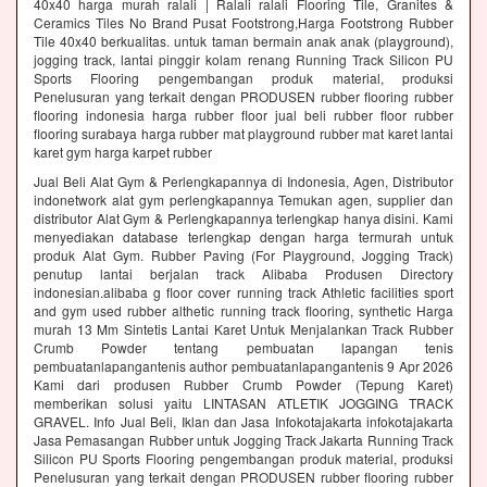
40x40 harga murah ralali | Ralali ralali Flooring Tile, Granites &
Ceramics Tiles No Brand Pusat Footstrong,Harga Footstrong Rubber
Tile 40x40 berkualitas. untuk taman bermain anak anak (playground),
jogging track, lantai pinggir kolam renang Running Track Silicon PU
Sports Flooring pengembangan produk material, produksi
Penelusuran yang terkait dengan PRODUSEN rubber flooring rubber
flooring indonesia harga rubber floor jual beli rubber floor rubber
flooring surabaya harga rubber mat playground rubber mat karet lantai
karet gym harga karpet rubber
Jual Beli Alat Gym & Perlengkapannya di Indonesia, Agen, Distributor
indonetwork alat gym perlengkapannya Temukan agen, supplier dan
distributor Alat Gym & Perlengkapannya terlengkap hanya disini. Kami
menyediakan database terlengkap dengan harga termurah untuk
produk Alat Gym. Rubber Paving (For Playground, Jogging Track)
penutup lantai berjalan track Alibaba Produsen Directory
indonesian.alibaba g floor cover running track Athletic facilities sport
and gym used rubber althetic running track flooring, synthetic Harga
murah 13 Mm Sintetis Lantai Karet Untuk Menjalankan Track Rubber
Crumb Powder tentang pembuatan lapangan tenis
pembuatanlapangantenis author pembuatanlapangantenis 9 Apr 2026
Kami dari produsen Rubber Crumb Powder (Tepung Karet)
memberikan solusi yaitu LINTASAN ATLETIK JOGGING TRACK
GRAVEL. Info Jual Beli, Iklan dan Jasa Infokotajakarta infokotajakarta
Jasa Pemasangan Rubber untuk Jogging Track Jakarta Running Track
Silicon PU Sports Flooring pengembangan produk material, produksi
Penelusuran yang terkait dengan PRODUSEN rubber flooring rubber