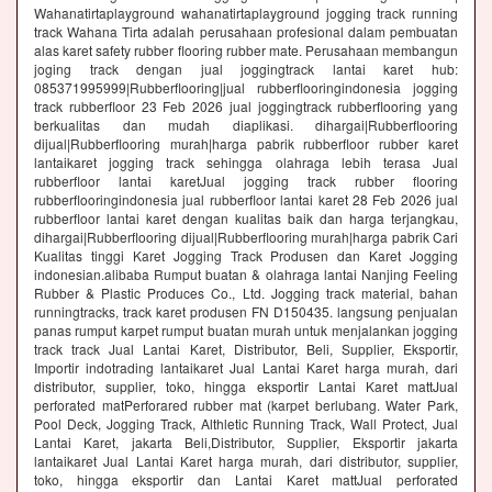
Wahanatirtaplayground wahanatirtaplayground jogging track running
track Wahana Tirta adalah perusahaan profesional dalam pembuatan
alas karet safety rubber flooring rubber mate. Perusahaan membangun
joging track dengan jual joggingtrack lantai karet hub:
085371995999|Rubberflooring|jual rubberflooringindonesia jogging
track rubberfloor 23 Feb 2026 jual joggingtrack rubberflooring yang
berkualitas dan mudah diaplikasi. dihargai|Rubberflooring
dijual|Rubberflooring murah|harga pabrik rubberfloor rubber karet
lantaikaret jogging track sehingga olahraga lebih terasa Jual
rubberfloor lantai karetJual jogging track rubber flooring
rubberflooringindonesia jual rubberfloor lantai karet 28 Feb 2026 jual
rubberfloor lantai karet dengan kualitas baik dan harga terjangkau,
dihargai|Rubberflooring dijual|Rubberflooring murah|harga pabrik Cari
Kualitas tinggi Karet Jogging Track Produsen dan Karet Jogging
indonesian.alibaba Rumput buatan & olahraga lantai Nanjing Feeling
Rubber & Plastic Produces Co., Ltd. Jogging track material, bahan
runningtracks, track karet produsen FN D150435. langsung penjualan
panas rumput karpet rumput buatan murah untuk menjalankan jogging
track track Jual Lantai Karet, Distributor, Beli, Supplier, Eksportir,
Importir indotrading lantaikaret Jual Lantai Karet harga murah, dari
distributor, supplier, toko, hingga eksportir Lantai Karet mattJual
perforated matPerforared rubber mat (karpet berlubang. Water Park,
Pool Deck, Jogging Track, Althletic Running Track, Wall Protect, Jual
Lantai Karet, jakarta Beli,Distributor, Supplier, Eksportir jakarta
lantaikaret Jual Lantai Karet harga murah, dari distributor, supplier,
toko, hingga eksportir dan Lantai Karet mattJual perforated