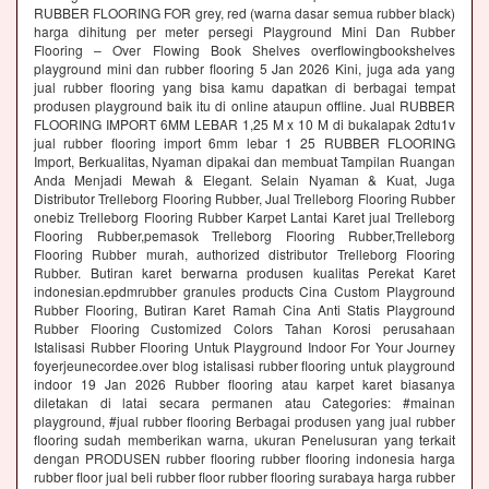
RUBBER FLOORING FOR grey, red (warna dasar semua rubber black)
harga dihitung per meter persegi Playground Mini Dan Rubber
Flooring – Over Flowing Book Shelves overflowingbookshelves
playground mini dan rubber flooring 5 Jan 2026 Kini, juga ada yang
jual rubber flooring yang bisa kamu dapatkan di berbagai tempat
produsen playground baik itu di online ataupun offline. Jual RUBBER
FLOORING IMPORT 6MM LEBAR 1,25 M x 10 M di bukalapak 2dtu1v
jual rubber flooring import 6mm lebar 1 25 RUBBER FLOORING
Import, Berkualitas, Nyaman dipakai dan membuat Tampilan Ruangan
Anda Menjadi Mewah & Elegant. Selain Nyaman & Kuat, Juga
Distributor Trelleborg Flooring Rubber, Jual Trelleborg Flooring Rubber
onebiz Trelleborg Flooring Rubber Karpet Lantai Karet jual Trelleborg
Flooring Rubber,pemasok Trelleborg Flooring Rubber,Trelleborg
Flooring Rubber murah, authorized distributor Trelleborg Flooring
Rubber. Butiran karet berwarna produsen kualitas Perekat Karet
indonesian.epdmrubber granules products Cina Custom Playground
Rubber Flooring, Butiran Karet Ramah Cina Anti Statis Playground
Rubber Flooring Customized Colors Tahan Korosi perusahaan
Istalisasi Rubber Flooring Untuk Playground Indoor For Your Journey
foyerjeunecordee.over blog istalisasi rubber flooring untuk playground
indoor 19 Jan 2026 Rubber flooring atau karpet karet biasanya
diletakan di latai secara permanen atau Categories: #mainan
playground, #jual rubber flooring Berbagai produsen yang jual rubber
flooring sudah memberikan warna, ukuran Penelusuran yang terkait
dengan PRODUSEN rubber flooring rubber flooring indonesia harga
rubber floor jual beli rubber floor rubber flooring surabaya harga rubber