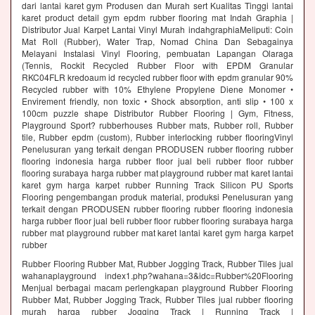
dari lantai karet gym Produsen dan Murah sert Kualitas Tinggi lantai
karet product detail gym epdm rubber flooring mat Indah Graphia |
Distributor Jual Karpet Lantai Vinyl Murah indahgraphiaMeliputi: Coin
Mat Roll (Rubber), Water Trap, Nomad China Dan Sebagainya
Melayani Instalasi Vinyl Flooring, pembuatan Lapangan Olaraga
(Tennis, Rockit Recycled Rubber Floor with EPDM Granular
RKC04FLR kredoaum id recycled rubber floor with epdm granular 90%
Recycled rubber with 10% Ethylene Propylene Diene Monomer •
Envirement friendly, non toxic • Shock absorption, anti slip • 100 x
100cm puzzle shape Distributor Rubber Flooring | Gym, Fitness,
Playground Sport? rubberhouses Rubber mats, Rubber roll, Rubber
tile, Rubber epdm (custom), Rubber interlocking rubber flooringVinyl
Penelusuran yang terkait dengan PRODUSEN rubber flooring rubber
flooring indonesia harga rubber floor jual beli rubber floor rubber
flooring surabaya harga rubber mat playground rubber mat karet lantai
karet gym harga karpet rubber Running Track Silicon PU Sports
Flooring pengembangan produk material, produksi Penelusuran yang
terkait dengan PRODUSEN rubber flooring rubber flooring indonesia
harga rubber floor jual beli rubber floor rubber flooring surabaya harga
rubber mat playground rubber mat karet lantai karet gym harga karpet
rubber
Rubber Flooring Rubber Mat, Rubber Jogging Track, Rubber Tiles jual
wahanaplayground index1.php?wahana=3&idc=Rubber%20Flooring
Menjual berbagai macam perlengkapan playground Rubber Flooring
Rubber Mat, Rubber Jogging Track, Rubber Tiles jual rubber flooring
murah harga rubber Jogging Track | Running Track |