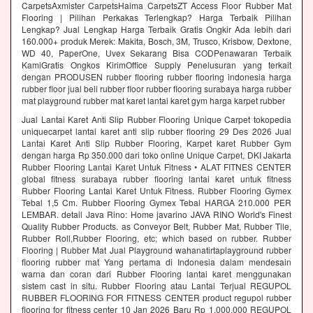
CarpetsAxmister CarpetsHaima CarpetsZT Access Floor Rubber Mat
Flooring | Pilihan Perkakas Terlengkap? Harga Terbaik Pilihan
Lengkap? Jual Lengkap Harga Terbaik Gratis Ongkir Ada lebih dari
160.000+ produk Merek: Makita, Bosch, 3M, Trusco, Krisbow, Dextone,
WD 40, PaperOne, Uvex Sekarang Bisa CODPenawaran Terbaik
KamiGratis Ongkos KirimOffice Supply Penelusuran yang terkait
dengan PRODUSEN rubber flooring rubber flooring indonesia harga
rubber floor jual beli rubber floor rubber flooring surabaya harga rubber
mat playground rubber mat karet lantai karet gym harga karpet rubber
Jual Lantai Karet Anti Slip Rubber Flooring Unique Carpet tokopedia
uniquecarpet lantai karet anti slip rubber flooring 29 Des 2026 Jual
Lantai Karet Anti Slip Rubber Flooring, Karpet karet Rubber Gym
dengan harga Rp 350.000 dari toko online Unique Carpet, DKI Jakarta
Rubber Flooring Lantai Karet Untuk Fitness • ALAT FITNES CENTER
global fitness surabaya rubber flooring lantai karet untuk fitness
Rubber Flooring Lantai Karet Untuk Fitness. Rubber Flooring Gymex
Tebal 1,5 Cm. Rubber Flooring Gymex Tebal HARGA 210.000 PER
LEMBAR. detail Java Rino: Home javarino JAVA RINO World's Finest
Quality Rubber Products. as Conveyor Belt, Rubber Mat, Rubber Tile,
Rubber Roll,Rubber Flooring, etc; which based on rubber. Rubber
Flooring | Rubber Mat Jual Playground wahanatirtaplayground rubber
flooring rubber mat Yang pertama di Indonesia dalam mendesain
warna dan coran dari Rubber Flooring lantai karet menggunakan
sistem cast in situ. Rubber Flooring atau Lantai Terjual REGUPOL
RUBBER FLOORING FOR FITNESS CENTER product regupol rubber
flooring for fitness center 10 Jan 2026 Baru Rp 1.000.000 REGUPOL