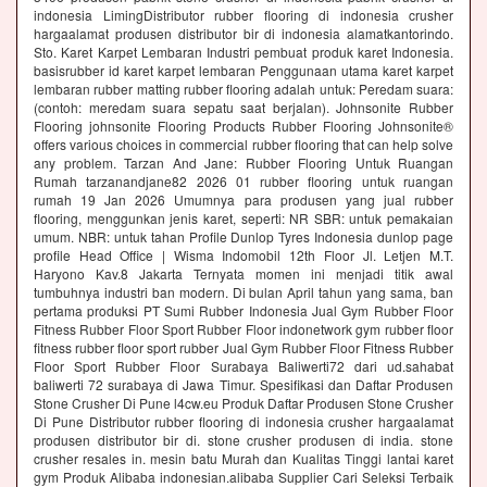
indonesia LimingDistributor rubber flooring di indonesia crusher
hargaalamat produsen distributor bir di indonesia alamatkantorindo.
Sto. Karet Karpet Lembaran Industri pembuat produk karet Indonesia.
basisrubber id karet karpet lembaran Penggunaan utama karet karpet
lembaran rubber matting rubber flooring adalah untuk: Peredam suara:
(contoh: meredam suara sepatu saat berjalan). Johnsonite Rubber
Flooring johnsonite Flooring Products Rubber Flooring Johnsonite®
offers various choices in commercial rubber flooring that can help solve
any problem. Tarzan And Jane: Rubber Flooring Untuk Ruangan
Rumah tarzanandjane82 2026 01 rubber flooring untuk ruangan
rumah 19 Jan 2026 Umumnya para produsen yang jual rubber
flooring, menggunkan jenis karet, seperti: NR SBR: untuk pemakaian
umum. NBR: untuk tahan Profile Dunlop Tyres Indonesia dunlop page
profile Head Office | Wisma Indomobil 12th Floor Jl. Letjen M.T.
Haryono Kav.8 Jakarta Ternyata momen ini menjadi titik awal
tumbuhnya industri ban modern. Di bulan April tahun yang sama, ban
pertama produksi PT Sumi Rubber Indonesia Jual Gym Rubber Floor
Fitness Rubber Floor Sport Rubber Floor indonetwork gym rubber floor
fitness rubber floor sport rubber Jual Gym Rubber Floor Fitness Rubber
Floor Sport Rubber Floor Surabaya Baliwerti72 dari ud.sahabat
baliwerti 72 surabaya di Jawa Timur. Spesifikasi dan Daftar Produsen
Stone Crusher Di Pune l4cw.eu Produk Daftar Produsen Stone Crusher
Di Pune Distributor rubber flooring di indonesia crusher hargaalamat
produsen distributor bir di. stone crusher produsen di india. stone
crusher resales in. mesin batu Murah dan Kualitas Tinggi lantai karet
gym Produk Alibaba indonesian.alibaba Supplier Cari Seleksi Terbaik