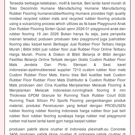
Tersedia berbagai ketebalan, motif & bentuk. Beli lantai karet murah di
Toko Decorindo Humane Manufacturing Humane Manufacturing
Rubber Flooring humanerubberflooring Humane provides high quality
molded recycled rubber mats and recycled rubber flooring products
using a vulcanizing process which utilizes as its base Playground Anak
Dan Rubber Flooring Sinten Quisii qenn 2026 01 playground anak dan
rubber flooring 19 Jan 2026 Bukan hanya itu saja, para penyedia
mainan tersebut, podusen produsen toko playground juga jualrubber
flooring atau karpet karet. Berbagai Jual Rubber Floor Terbaru Harga
Murah | Blibli blibli jual rubber floor Jual Rubber Floor Online Terbaru
Harga Murah, Promo & Diskon di Blibli Belanja di Blibli dengan
Fasilitas Belanja Online Terbaik dengan Gratis Custom Rubber Floor
Mats Jendela Dan Pintu Stempel & Seal karet
indonesian.epdmrubberseal supplier 7210 custom rubber floor mats
Custom Rubber Floor Mats, Kamu bisa Beli kualitas baik Custom
Rubber Floor Rubber Floor Mats Distributor & Custom Rubber Floor
Mats produsen dari Cina Kualitas Menjalankan Melacak Flooring &
Menjalankan Melacak indonesian.runningtrack flooring 8 mm
Thickness EPDM Granule for Running Track Rubber Court SGS
Running Track Silicon PU Sports Flooring pengembangan produk
material, produksi Penelusuran yang terkait dengan PRODUSEN
rubber flooring rubber flooring indonesia harga rubber floor jual beli
rubber floor rubber flooring surabaya harga rubber mat playground
rubber mat karet lantai karet gym harga karpet rubber
produsen pabrik stone crusher di indonesia plexmath.eu Concrete
3406 produsen pabrik stone crusher di indonesia pabrik crusher di