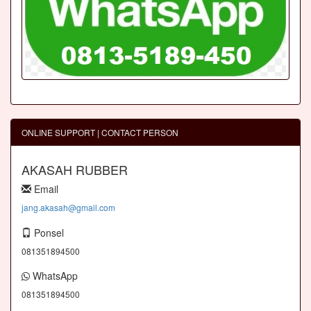
ONLINE SUPPORT | CONTACT PERSON
AKASAH RUBBER
Email
jang.akasah@gmail.com
Ponsel
081351894500
WhatsApp
081351894500