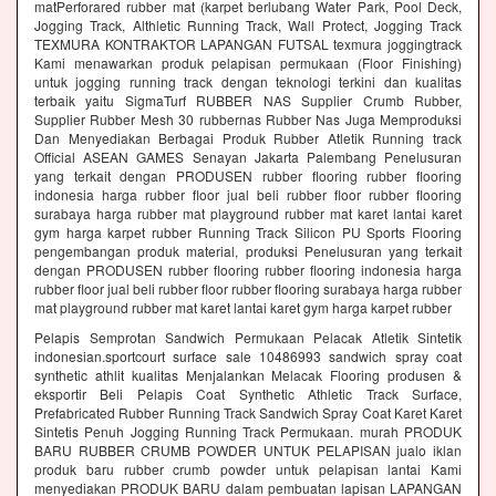
matPerforared rubber mat (karpet berlubang Water Park, Pool Deck,
Jogging Track, Althletic Running Track, Wall Protect, Jogging Track
TEXMURA KONTRAKTOR LAPANGAN FUTSAL texmura joggingtrack
Kami menawarkan produk pelapisan permukaan (Floor Finishing)
untuk jogging running track dengan teknologi terkini dan kualitas
terbaik yaitu SigmaTurf RUBBER NAS Supplier Crumb Rubber,
Supplier Rubber Mesh 30 rubbernas Rubber Nas Juga Memproduksi
Dan Menyediakan Berbagai Produk Rubber Atletik Running track
Official ASEAN GAMES Senayan Jakarta Palembang Penelusuran
yang terkait dengan PRODUSEN rubber flooring rubber flooring
indonesia harga rubber floor jual beli rubber floor rubber flooring
surabaya harga rubber mat playground rubber mat karet lantai karet
gym harga karpet rubber Running Track Silicon PU Sports Flooring
pengembangan produk material, produksi Penelusuran yang terkait
dengan PRODUSEN rubber flooring rubber flooring indonesia harga
rubber floor jual beli rubber floor rubber flooring surabaya harga rubber
mat playground rubber mat karet lantai karet gym harga karpet rubber
Pelapis Semprotan Sandwich Permukaan Pelacak Atletik Sintetik
indonesian.sportcourt surface sale 10486993 sandwich spray coat
synthetic athlit kualitas Menjalankan Melacak Flooring produsen &
eksportir Beli Pelapis Coat Synthetic Athletic Track Surface,
Prefabricated Rubber Running Track Sandwich Spray Coat Karet Karet
Sintetis Penuh Jogging Running Track Permukaan. murah PRODUK
BARU RUBBER CRUMB POWDER UNTUK PELAPISAN jualo iklan
produk baru rubber crumb powder untuk pelapisan lantai Kami
menyediakan PRODUK BARU dalam pembuatan lapisan LAPANGAN