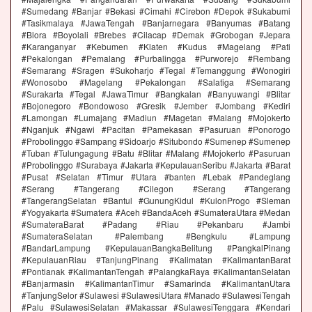
#Sumedang #Banjar #Bekasi #Cimahi #Cirebon #Depok #Sukabumi
#Tasikmalaya #JawaTengah #Banjarnegara #Banyumas #Batang
#Blora #Boyolali #Brebes #Cilacap #Demak #Grobogan #Jepara
#Karanganyar #Kebumen #Klaten #Kudus #Magelang #Pati
#Pekalongan #Pemalang #Purbalingga #Purworejo #Rembang
#Semarang #Sragen #Sukoharjo #Tegal #Temanggung #Wonogiri
#Wonosobo #Magelang #Pekalongan #Salatiga #Semarang
#Surakarta #Tegal #JawaTimur #Bangkalan #Banyuwangi #Blitar
#Bojonegoro #Bondowoso #Gresik #Jember #Jombang #Kediri
#Lamongan #Lumajang #Madiun #Magetan #Malang #Mojokerto
#Nganjuk #Ngawi #Pacitan #Pamekasan #Pasuruan #Ponorogo
#Probolinggo #Sampang #Sidoarjo #Situbondo #Sumenep #Sumenep
#Tuban #Tulungagung #Batu #Blitar #Malang #Mojokerto #Pasuruan
#Probolinggo #Surabaya #Jakarta #KepulauanSeribu #Jakarta #Barat
#Pusat #Selatan #Timur #Utara #banten #Lebak #Pandeglang
#Serang #Tangerang #Cilegon #Serang #Tangerang
#TangerangSelatan #Bantul #GunungKidul #KulonProgo #Sleman
#Yogyakarta #Sumatera #Aceh #BandaAceh #SumateraUtara #Medan
#SumateraBarat #Padang #Riau #Pekanbaru #Jambi
#SumateraSelatan #Palembang #Bengkulu #Lampung
#BandarLampung #KepulauanBangkaBelitung #PangkalPinang
#KepulauanRiau #TanjungPinang #Kalimatan #KalimantanBarat
#Pontianak #KalimantanTengah #PalangkaRaya #KalimantanSelatan
#Banjarmasin #KalimantanTimur #Samarinda #KalimantanUtara
#TanjungSelor #Sulawesi #SulawesiUtara #Manado #SulawesiTengah
#Palu #SulawesiSelatan #Makassar #SulawesiTenggara #Kendari