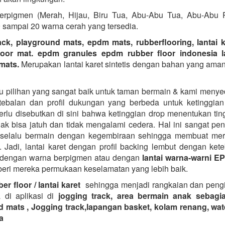
rpigmen (Merah, Hijau, Biru Tua, Abu-Abu Tua, Abu-Abu R
sampai 20 warna cerah yang tersedia.
ack, playground mats, epdm mats, rubberflooring, lantai ka
oor mat. epdm granules epdm rubber floor indonesia la
mats.
Merupakan lantai karet sintetis dengan bahan yang aman
u pilihan yang sangat baik untuk taman bermain & kami menye
ebalan dan profil dukungan yang berbeda untuk ketinggia
erlu disebutkan di sini bahwa ketinggian drop menentukan tin
ak bisa jatuh dan tidak mengalami cedera. Hal ini sangat pen
 selalu bermain dengan kegembiraan sehingga membuat mere
t. Jadi, lantai karet dengan profil backing lembut dengan ket
 dengan warna berpigmen atau dengan
lantai warna-warni E
ri mereka permukaan keselamatan yang lebih baik.
er floor / lantai karet
sehingga menjadi rangkaian dan pengi
 di aplikasi di
jogging track, area bermain anak sebagi
 mats , Jogging track,lapangan basket, kolam renang, wa
a