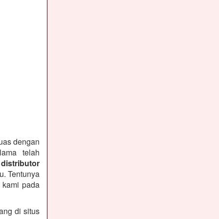
puas dengan
lama telah
distributor
u. Tentunya
n kami pada
ng di situs