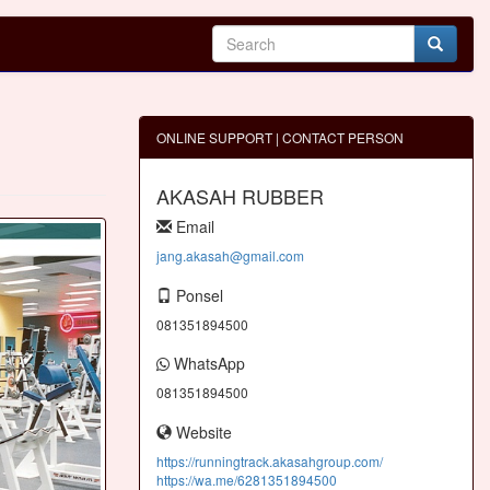
ONLINE SUPPORT | CONTACT PERSON
AKASAH RUBBER
Email
jang.akasah@gmail.com
Ponsel
081351894500
WhatsApp
081351894500
Website
https://runningtrack.akasahgroup.com/
https://wa.me/6281351894500