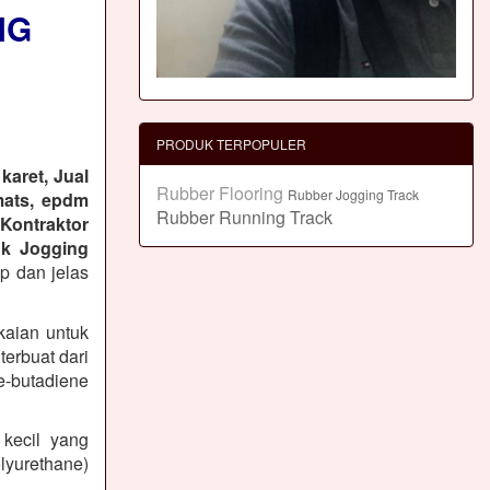
NG
PRODUK TERPOPULER
karet, Jual
Rubber Flooring
Rubber Jogging Track
mats, epdm
Rubber Running Track
 Kontraktor
k Jogging
ap dan jelas
kaian untuk
erbuat dari
-butadiene
 kecil yang
lyurethane)