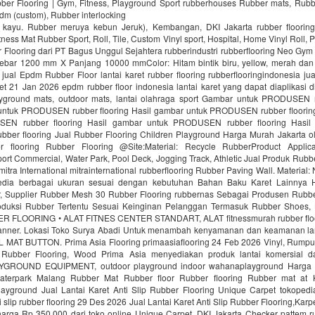
bber Flooring | Gym, Fitness, Playground Sport rubberhouses Rubber mats, Rubb
pdm (custom), Rubber interlocking
i kayu. Rubber meruya kebun Jeruk), Kembangan, DKI Jakarta rubber floori
ness Mat Rubber Sport, Roll, Tile, Custom Vinyl sport, Hospital, Home Vinyl Roll, P
Flooring dari PT Bagus Unggul Sejahtera rubberindustri rubberflooring Neo Gym
ebar 1200 mm X Panjang 10000 mmColor: Hitam bintik biru, yellow, merah da
jual Epdm Rubber Floor lantai karet rubber flooring rubberflooringindonesia ju
aret 21 Jan 2026 epdm rubber floor indonesia lantai karet yang dapat diaplikasi di
ayground mats, outdoor mats, lantai olahraga sport Gambar untuk PRODUSEN r
untuk PRODUSEN rubber flooring Hasil gambar untuk PRODUSEN rubber floorin
EN rubber flooring Hasil gambar untuk PRODUSEN rubber flooring Hasil
er flooring Jual Rubber Flooring Children Playground Harga Murah Jakarta ol
r flooring Rubber Flooring @Site:Material: Recycle RubberProduct Applica
ort Commercial, Water Park, Pool Deck, Jogging Track, Athletic Jual Produk Rubbe
mitra International mitrainternational rubberflooring Rubber Paving Wall. Material
edia berbagai ukuran sesuai dengan kebutuhan Bahan Baku Karet Lainnya H
 Supplier Rubber Mesh 30 Rubber Flooring rubbernas Sebagai Produsen Rubb
uksi Rubber Tertentu Sesuai Keinginan Pelanggan Termasuk Rubber Shoes, 
R FLOORING • ALAT FITNES CENTER STANDART, ALAT fitnessmurah rubber fl
nner. Lokasi Toko Surya Abadi Untuk menambah kenyamanan dan keamanan lan
AT BUTTON. Prima Asia Flooring primaasiaflooring 24 Feb 2026 Vinyl, Rumput f
 Rubber Flooring, Wood Prima Asia menyediakan produk lantai komersial da
ROUND EQUIPMENT, outdoor playground indoor wahanaplayground Harga 
Waterpark Malang Rubber Mat Rubber floor Rubber flooring Rubber mat at
ayground Jual Lantai Karet Anti Slip Rubber Flooring Unique Carpet tokopedi
ti slip rubber flooring 29 Des 2026 Jual Lantai Karet Anti Slip Rubber Flooring,Kar
rga Rp 350.000 dari toko online Unique Carpet, DKI Jakarta Checker pattem rub