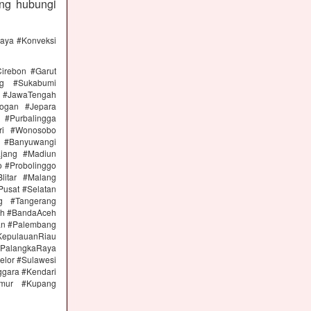
ng hubungi
caya #Konveksi
irebon #Garut
ng #Sukabumi
 #JawaTengah
ogan #Jepara
#Purbalingga
ri #Wonosobo
n #Banyuwangi
ajang #Madiun
 #Probolinggo
itar #Malang
Pusat #Selatan
g #Tangerang
eh #BandaAceh
an #Palembang
epulauanRiau
PalangkaRaya
elor #Sulawesi
ggara #Kendari
imur #Kupang