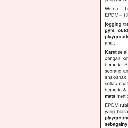
Warna – be
EPDM – 19 
jogging tr
gym, outd
playgroud
anak
Karet
selal
dengan ket
berbeda. P
seorang an
anak-anak
setiap saa
berbeda &
mats
membe
EPDM
rubb
yang biasa
playground
sebagainy