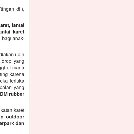
ingan dll),
ret, lantai
ntai karet
 bagi anak-
diakan ubin
n drop yang
ggi di mana
ting karena
ka terluka
ebalan yang
PDM rubber
katan karet
an outdoor
terpark dan