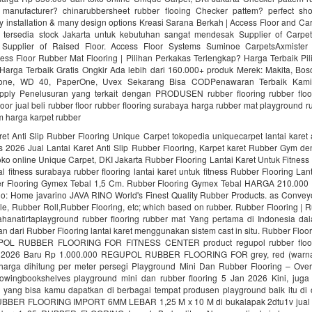
manufacturer? chinarubbersheet rubber flooing Checker pattem? perfect sho
sy installation & many design options Kreasi Sarana Berkah | Access Floor and C
 tersedia stock Jakarta untuk kebutuhan sangat mendesak Supplier of Carpet
. Supplier of Raised Floor. Access Floor Systems Suminoe CarpetsAxmister
ess Floor Rubber Mat Flooring | Pilihan Perkakas Terlengkap? Harga Terbaik Pi
Harga Terbaik Gratis Ongkir Ada lebih dari 160.000+ produk Merek: Makita, Bosc
tone, WD 40, PaperOne, Uvex Sekarang Bisa CODPenawaran Terbaik Kami
upply Penelusuran yang terkait dengan PRODUSEN rubber flooring rubber floo
loor jual beli rubber floor rubber flooring surabaya harga rubber mat playground r
ym harga karpet rubber
ret Anti Slip Rubber Flooring Unique Carpet tokopedia uniquecarpet lantai karet a
es 2026 Jual Lantai Karet Anti Slip Rubber Flooring, Karpet karet Rubber Gym d
oko online Unique Carpet, DKI Jakarta Rubber Flooring Lantai Karet Untuk Fitnes
fitness surabaya rubber flooring lantai karet untuk fitness Rubber Flooring Lan
er Flooring Gymex Tebal 1,5 Cm. Rubber Flooring Gymex Tebal HARGA 210.0
no: Home javarino JAVA RINO World's Finest Quality Rubber Products. as Convey
le, Rubber Roll,Rubber Flooring, etc; which based on rubber. Rubber Flooring | 
hanatirtaplayground rubber flooring rubber mat Yang pertama di Indonesia d
n dari Rubber Flooring lantai karet menggunakan sistem cast in situ. Rubber Floor
POL RUBBER FLOORING FOR FITNESS CENTER product regupol rubber floorin
n 2026 Baru Rp 1.000.000 REGUPOL RUBBER FLOORING FOR grey, red (warn
 harga dihitung per meter persegi Playground Mini Dan Rubber Flooring – Ove
lowingbookshelves playground mini dan rubber flooring 5 Jan 2026 Kini, juga
ng yang bisa kamu dapatkan di berbagai tempat produsen playground baik itu di 
 RUBBER FLOORING IMPORT 6MM LEBAR 1,25 M x 10 M di bukalapak 2dtu1v jual r