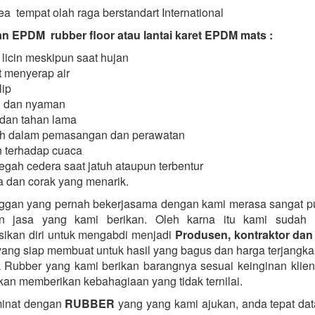
a tempat olah raga berstandart International
 EPDM rubber floor atau lantai karet EPDM mats :
 licin meskipun saat hujan
 menyerap air
lip
 dan nyaman
dan tahan lama
h dalam pemasangan dan perawatan
 terhadap cuaca
gah cedera saat jatuh ataupun terbentur
 dan corak yang menarik.
ggan yang pernah bekerjasama dengan kami merasa sangat 
n jasa yang kami berikan. Oleh karna itu kami sudah 
ikan diri untuk mengabdi menjadi
Produsen, kontraktor dan 
ang siap membuat untuk hasil yang bagus dan harga terjangka
k Rubber yang kami berikan barangnya sesuai keinginan klie
kan memberikan kebahagiaan yang tidak ternilai.
minat dengan
RUBBER
yang yang kami ajukan, anda tepat data