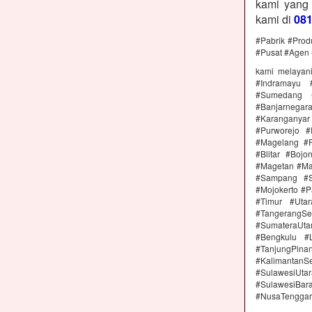
kami yang
kami di
08
#Pabrik #Prod
#Pusat #Agen 
kami melayan
#Indramayu 
#Sumedang #
#Banjarnega
#Karanganya
#Purworejo 
#Magelang #P
#Blitar #Boj
#Magetan #Ma
#Sampang #S
#Mojokerto #P
#Timur #Uta
#TangerangSe
#SumateraUta
#Bengkulu #
#TanjungPin
#KalimantanSe
#SulawesiUtar
#SulawesiBa
#NusaTenggar