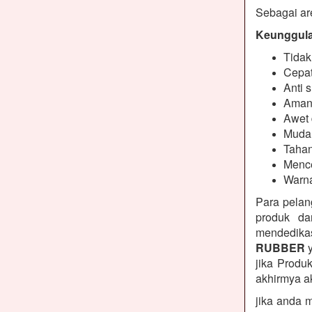
Sebagai are
Keunggulan
Tidak
Cepat
Anti s
Aman
Awet 
Muda
Tahan
Mence
Warna
Para pelan
produk da
mendedikas
RUBBER
y
jika Produ
akhirmya a
jika anda 