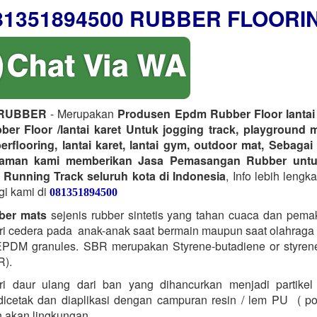
81351894500 RUBBER FLOORI
RUBBER
- Merupakan
Produsen Epdm Rubber Floor lantai 
er Floor /lantai karet Untuk jogging track, playground 
erflooring, lantai karet, lantai gym, outdoor mat, Sebagai
laman kami memberikan Jasa Pemasangan Rubber untu
 Running Track seluruh kota di Indonesia
, Info lebih lengk
gi kami di
081351894500
ber mats
sejenis rubber sintetis yang tahan cuaca dan pema
i cedera pada anak-anak saat bermain maupun saat olahraga t
PDM granules. SBR merupakan Styrene-butadiene or styrene
R).
ri daur ulang dari ban yang dihancurkan menjadi partikel
icetak dan diaplikasi dengan campuran resin / lem PU ( po
 akan lingkungan.