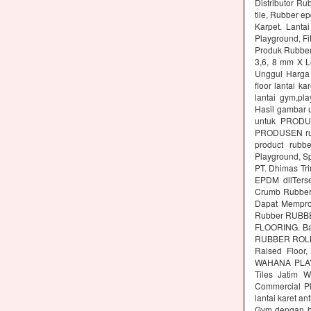
Distributor Ru
tile, Rubber e
Karpet. Lanta
Playground, Fit
Produk Rubber 
3,6, 8 mm X L
Unggul Harga 
floor lantai k
lantai gym,pl
Hasil gambar 
untuk PRODUS
PRODUSEN rubb
product rubbe
Playground, Sp
PT. Dhimas Tri
EPDM dllTers
Crumb Rubber,
Dapat Memprod
Rubber RUBBE
FLOORING. Ba
RUBBER ROLL M
Raised Floor,
WAHANA PLAYG
Tiles Jatim 
Commercial Pl
lantai karet an
Gym dengan ha