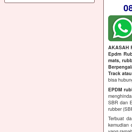
0
AKASAH 
Epdm Rubb
mats, rubb
Berpenga
Track atau
bisa hubun
EPDM rub
menghindar
SBR dan E
rubber (SB
Terbuat da
kemudian d
yang ramah