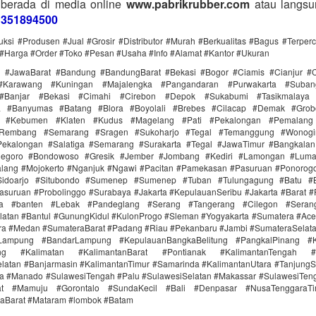
 berada di media online
www.pabrikrubber.com
atau langsu
1351894500
uksi #Produsen #Jual #Grosir #Distributor #Murah #Berkualitas #Bagus #Terper
#Harga #Order #Toko #Pesan #Usaha #Info #Alamat #Kantor #Ukuran
i #JawaBarat #Bandung #BandungBarat #Bekasi #Bogor #Ciamis #Cianjur #C
#Karawang #Kuningan #Majalengka #Pangandaran #Purwakarta #Suba
Banjar #Bekasi #Cimahi #Cirebon #Depok #Sukabumi #Tasikmalaya
ra #Banyumas #Batang #Blora #Boyolali #Brebes #Cilacap #Demak #Grob
r #Kebumen #Klaten #Kudus #Magelang #Pati #Pekalongan #Pemalang 
#Rembang #Semarang #Sragen #Sukoharjo #Tegal #Temanggung #Wonogi
ekalongan #Salatiga #Semarang #Surakarta #Tegal #JawaTimur #Bangkala
onegoro #Bondowoso #Gresik #Jember #Jombang #Kediri #Lamongan #Lum
lang #Mojokerto #Nganjuk #Ngawi #Pacitan #Pamekasan #Pasuruan #Ponorogo
idoarjo #Situbondo #Sumenep #Sumenep #Tuban #Tulungagung #Batu #Bl
asuruan #Probolinggo #Surabaya #Jakarta #KepulauanSeribu #Jakarta #Barat #
ra #banten #Lebak #Pandeglang #Serang #Tangerang #Cilegon #Seran
latan #Bantul #GunungKidul #KulonProgo #Sleman #Yogyakarta #Sumatera #Ac
ra #Medan #SumateraBarat #Padang #Riau #Pekanbaru #Jambi #SumateraSelat
Lampung #BandarLampung #KepulauanBangkaBelitung #PangkalPinang #K
ang #Kalimatan #KalimantanBarat #Pontianak #KalimantanTengah #
latan #Banjarmasin #KalimantanTimur #Samarinda #KalimantanUtara #TanjungS
a #Manado #SulawesiTengah #Palu #SulawesiSelatan #Makassar #SulawesiTen
rat #Mamuju #Gorontalo #SundaKecil #Bali #Denpasar #NusaTenggaraT
aBarat #Mataram #lombok #Batam