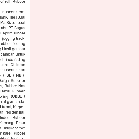
er roll, Rubber
ng Rubber Gym,
lank, Tiles Jual
 MatSize: Tebal
n abu.PT Bagus
al epdm rubber
 jogging track,
ubber flooring
g Hasil gambar
 gambar untuk
eh indotrading
tion: Children
r Flooring dari
: NR, SBR, NBR,
arga Supplier
er, Rubber Nas
Lantai Rubber,
ooring RUBBER
tai gym anda,
utsal, Karpet,
n residensial.
Indoor Rubber
 Kemang Timur
a uniquecarpet
pet karet Rubber
ber flooring |