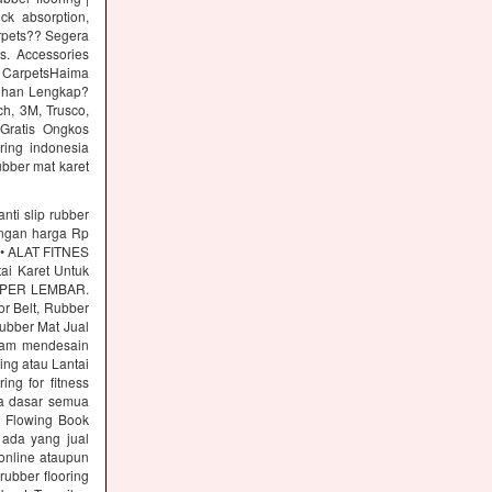
ck absorption,
arpets?? Segera
s. Accessories
 CarpetsHaima
lihan Lengkap?
h, 3M, Trusco,
Gratis Ongkos
ring indonesia
ubber mat karet
nti slip rubber
engan harga Rp
s • ALAT FITNES
tai Karet Untuk
00 PER LEMBAR.
or Belt, Rubber
Rubber Mat Jual
alam mendesain
ing atau Lantai
g for fitness
a dasar semua
r Flowing Book
 ada yang jual
online ataupun
ubber flooring