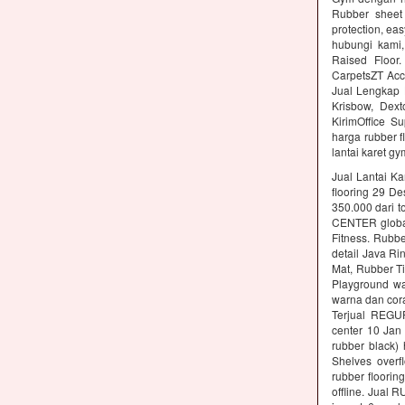
Rubber sheet 
protection, ea
hubungi kami,
Raised Floor
CarpetsZT Acc
Jual Lengkap 
Krisbow, Dex
KirimOffice S
harga rubber f
lantai karet g
Jual Lantai Ka
flooring 29 D
350.000 dari t
CENTER global 
Fitness. Rubb
detail Java Ri
Mat, Rubber Ti
Playground wa
warna dan cora
Terjual REGU
center 10 Ja
rubber black)
Shelves overf
rubber floori
offline. Jual