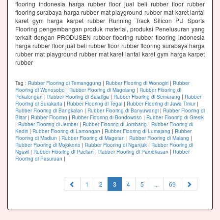
flooring indonesia harga rubber floor jual beli rubber floor rubber
flooring surabaya harga rubber mat playground rubber mat karet lantai
karet gym harga karpet rubber Running Track Silicon PU Sports
Flooring pengembangan produk material, produksi Penelusuran yang
terkait dengan PRODUSEN rubber flooring rubber flooring indonesia
harga rubber floor jual beli rubber floor rubber flooring surabaya harga
rubber mat playground rubber mat karet lantai karet gym harga karpet
rubber
Tag :
Rubber Flooring di Temanggung
|
Rubber Flooring di Wonogiri
|
Rubber
Flooring di Wonosobo
|
Rubber Flooring di Magelang
|
Rubber Flooring di
Pekalongan
|
Rubber Flooring di Salatiga
|
Rubber Flooring di Semarang
|
Rubber
Flooring di Surakarta
|
Rubber Flooring di Tegal
|
Rubber Flooring di Jawa Timur
|
Rubber Flooring di Bangkalan
|
Rubber Flooring di Banyuwangi
|
Rubber Flooring di
Blitar
|
Rubber Flooring
|
Rubber Flooring di Bondowoso
|
Rubber Flooring di Gresik
|
Rubber Flooring di Jember
|
Rubber Flooring di Jombang
|
Rubber Flooring di
Kediri
|
Rubber Flooring di Lamongan
|
Rubber Flooring di Lumajang
|
Rubber
Flooring di Madiun
|
Rubber Flooring di Magetan
|
Rubber Flooring di Malang
|
Rubber Flooring di Mojokerto
|
Rubber Flooring di Nganjuk
|
Rubber Flooring di
Ngawi
|
Rubber Flooring di Pacitan
|
Rubber Flooring di Pamekasan
|
Rubber
Flooring di Pasuruan
|
(current)
1
2
3
4
5
...
69