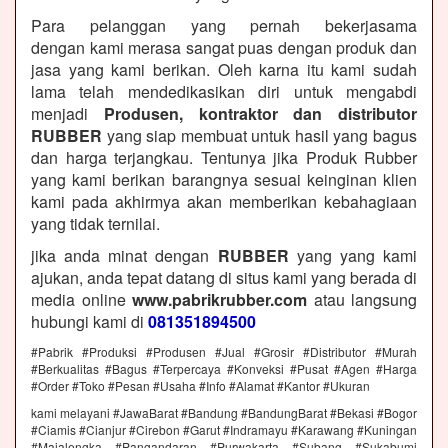
Para pelanggan yang pernah bekerjasama
dengan kami merasa sangat puas dengan produk dan
jasa yang kami berikan. Oleh karna itu kami sudah
lama telah mendedikasikan diri untuk mengabdi
menjadi
Produsen, kontraktor dan distributor
RUBBER
yang siap membuat untuk hasil yang bagus
dan harga terjangkau. Tentunya jika Produk Rubber
yang kami berikan barangnya sesuai keinginan klien
kami pada akhirmya akan memberikan kebahagiaan
yang tidak ternilai.
jika anda minat dengan
RUBBER
yang yang kami
ajukan, anda tepat datang di situs kami yang berada di
media online
www.pabrikrubber.com
atau langsung
hubungi kami di
081351894500
#Pabrik #Produksi #Produsen #Jual #Grosir #Distributor #Murah
#Berkualitas #Bagus #Terpercaya #Konveksi #Pusat #Agen #Harga
#Order #Toko #Pesan #Usaha #Info #Alamat #Kantor #Ukuran
kami melayani #JawaBarat #Bandung #BandungBarat #Bekasi #Bogor
#Ciamis #Cianjur #Cirebon #Garut #Indramayu #Karawang #Kuningan
#Majalengka #Pangandaran #Purwakarta #Subang #Sukabumi