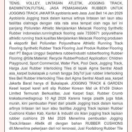
TENIS, VOLLEY, LINTASAN ATLETIK, JOGGING TRACK,
BADMINTON,FUTSAL. JASA PEMASANGAN RUBBER UNTUK
JOGGING TRACK JAKARTA ayobisnis.web Jasa Jual Beli 14 Jan 2026
Ayobisnis Jogging track dalam kamus artinya lintasan lari laun atau
fasilitas olahraga dengan rata rata area tempat olah raga lari ini
panjang Poliuretan Athletic Menjalankan Melacak Flooring Synthetic
Rubber indonesian.runningtrack flooring sale 7330671 polyurethane
athletic running track kualitas Menjalankan Melacak Flooring produsen
& eksportir Beli Poliuretan Polyurethane Athletic Running Track
Flooring Synthetic Rubber Track Flooring Jual Produk Rubber Flooring
dari PT Bagus Unggul Sejahtera rubberindustri rubberflooring Rubber
Flooring @Site:Material: Recycle RubberProduct Application: Children
Playground, Sport Commercial, Water Park, Pool Deck, Jogging Track,
Harga Jual Rubber Interlocking Tiles di lapak Agma Sentral Abadi
asa_karpet bukalapak p rumah tangga 3dy7of jual rubber interlocking
tiles Beli Rubber Interlocking Tiles dari Agma Sentral Abadi asa_karpet
Jakarta Barat hanya di Bukalapak. JOGGING TRACK & GARDEN
Keset karpet karet anti slip Rubber Korean Mat uk 87x59 Diskon
Limited Termurah Berkualitas. Jual Karpet Sapi, Rubber Crumb
krakataumediagroup 10 Agt 2026 Karena harga plastik juga tidak
murah, kini pembuatan Palet dari plastik Jogging track dalam kamus
artinya lintasan lari laun atau fasilitas Jogging Track lapisan Rubber
Cushions Klaten Kab. Kantor & Industri olx iklan jogging track lapisan
rubber cushions 29 Mei 2026 Menerima pembuatan Jogging
Track,lintasan Atletik dll dengan bahan RUBBER CUSHIONS
dll.Menerima pekerjaan dari nol renovasi, Jual Footstrong Rubber Tile