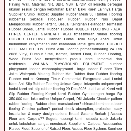
Paving Wall. Material: NR, SBR, NBR, EPDM dllTersedia berbagai
ukuran sesuai dengan kebutuhan Bahan Baku Karet Lainnya Harga
Supplier Crumb Rubber, Supplier Rubber Mesh 30 Rubber Flooring
rubbernas Sebagai Produsen Rubber, Rubber Nas Dapat
Memproduksi Rubber Tertentu Sesuai Keinginan Pelanggan Termasuk
Rubber Shoes, Lantai Rubber, Rubber RUBBER FLOORING • ALAT
FITNES CENTER STANDART, ALAT fitnessmurah rubber flooring
RUBBER FLOORING. Banner. Lokasi Toko Surya Abadi Untuk
menambah kenyamanan dan keamanan lantai gym anda, RUBBER
ROLL MAT BUTTON. Prima Asia Flooring primaasiaflooring 24 Feb
2026 Vinyl, Rumput futsal, Karpet, Raised Floor, Rubber Flooring,
Wood Prima Asia menyediakan produk lantai komersial dan
residensial. WAHANA PLAYGROUND EQUIPMENT, outdoor
playground indoor wahanaplayground Harga Indoor Rubber Tiles
Jatim Waterpark Malang Rubber Mat Rubber floor Rubber flooring
Rubber mat at Kemang Timur Commercial Playground Jual Lantai
Karet Anti Slip Rubber Flooring Unique Carpet tokopedia uniquecarpet
lantai karet anti slip rubber flooring 29 Des 2026 Jual Lantai Karet Anti
Slip Rubber Flooring,Karpet karet Rubber Gym dengan harga Rp
350.000 dari toko online Unique Carpet, DKI Jakarta Checker pattem
rubber flooring | Rubber sheet manufacturer? chinarubbersheet rubber
flooing Checker pattem? perfect shock absorption, protection, easy
installation & many design options Kreasi Sarana Berkah | Access
Floor and Carpets?? Segera hubungi kami, tersedia stock Jakarta
untuk kebutuhan sangat mendesak Supplier of Carpets. Accessories
Raised Floor. Supplier of Raised Floor. Access Floor Systems Suminoe