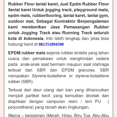
Rubber Floor lantai karet, Jual Epdm Rubber Floor
/lantai karet Untuk jogging track, playground mats,
epdm mats, rubberflooring, lantai karet, lantai gym,
outdoor mat, Sebagai Kontraktor Berpengalaman
kami memberikan Jasa Pemasangan Rubber
untuk Jogging Track atau Running Track seluruh
kota di Indonesia
, Info lebih lengkap dan jelas bisa
hubungi kami di
081351894500
EPDM rubber mats
sejenis rubber sintetis yang tahan
cuaca dan pemakaian untuk menghindari cedera
pada anak-anak saat bermain maupun saat olahraga
terbuat dari SBR dan EPDM granules. SBR
merupakan Styrene-butadiene or styrene-butadiene
rubber (SBR).
Terbuat dari daur ulang dari ban yang dihancurkan
menjadi partikel kecil yang kemudian dicetak dan
diaplikasi dengan campuran resin / lem PU (
polyurethane) yang ramah akan lingkungan.
Warna – berpigmen (Merah, Hijau, Biru Tua, Abu-Abu