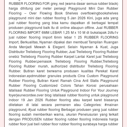
RUBBER FLOORING FOR grey, red (warna dasar semua rubber black)
harga dihitung per meter persegi Playground Mini Dan Rubber
Flooring – Over Flowing Book Shelves overflowingbookshelves
playground mini dan rubber flooring 5 Jan 2026 Kini, juga ada yang
jual rubber flooring yang bisa kamu dapatkan di berbagai tempat
produsen playground baik itu di online ataupun offline. Jual RUBBER
FLOORING IMPORT 6MM LEBAR 1,25 M x 10 M di bukalapak 2dtu1v
jual rubber flooring import 6mm lebar 1 25 RUBBER FLOORING
Import, Berkualitas, Nyaman dipakai dan membuat Tampilan Ruangan
Anda Menjadi Mewah & Elegant. Selain Nyaman & Kuat, Juga
Distributor Trelleborg Flooring Rubber, Jual Trelleborg Flooring Rubber
onebiz Trelleborg Flooring Rubber Karpet Lantai Karet jual Trelleborg
Flooring Rubber,pemasok Trelleborg Flooring Rubber,Trelleborg
Flooring Rubber murah, authorized distributor Trelleborg Flooring
Rubber. Butiran karet berwarna produsen kualitas Perekat Karet
indonesian.epdmrubber granules products Cina Custom Playground
Rubber Flooring, Butiran Karet Ramah Cina Anti Statis Playground
Rubber Flooring Customized Colors Tahan Korosi perusahaan
Istalisasi Rubber Flooring Untuk Playground Indoor For Your Journey
foyerjeunecordee.over blog istalisasi rubber flooring untuk playground
indoor 19 Jan 2026 Rubber flooring atau karpet karet biasanya
diletakan di latai secara permanen atau Categories: #mainan
playground, #jual rubber flooring Berbagai produsen yang jual rubber
flooring sudah memberikan warna, ukuran Penelusuran yang terkait
dengan PRODUSEN rubber flooring rubber flooring indonesia harga
rubber floor jual beli rubber floor rubber flooring surabaya harga rubber