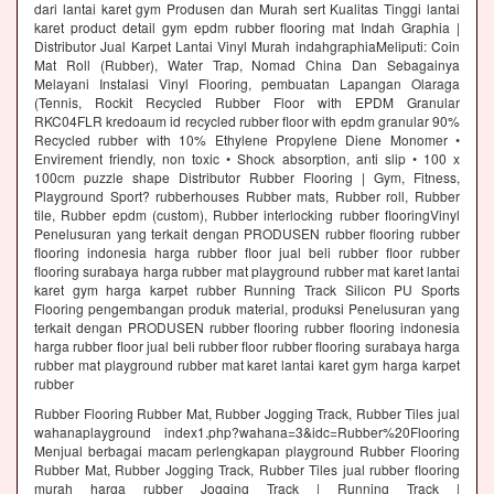
dari lantai karet gym Produsen dan Murah sert Kualitas Tinggi lantai
karet product detail gym epdm rubber flooring mat Indah Graphia |
Distributor Jual Karpet Lantai Vinyl Murah indahgraphiaMeliputi: Coin
Mat Roll (Rubber), Water Trap, Nomad China Dan Sebagainya
Melayani Instalasi Vinyl Flooring, pembuatan Lapangan Olaraga
(Tennis, Rockit Recycled Rubber Floor with EPDM Granular
RKC04FLR kredoaum id recycled rubber floor with epdm granular 90%
Recycled rubber with 10% Ethylene Propylene Diene Monomer •
Envirement friendly, non toxic • Shock absorption, anti slip • 100 x
100cm puzzle shape Distributor Rubber Flooring | Gym, Fitness,
Playground Sport? rubberhouses Rubber mats, Rubber roll, Rubber
tile, Rubber epdm (custom), Rubber interlocking rubber flooringVinyl
Penelusuran yang terkait dengan PRODUSEN rubber flooring rubber
flooring indonesia harga rubber floor jual beli rubber floor rubber
flooring surabaya harga rubber mat playground rubber mat karet lantai
karet gym harga karpet rubber Running Track Silicon PU Sports
Flooring pengembangan produk material, produksi Penelusuran yang
terkait dengan PRODUSEN rubber flooring rubber flooring indonesia
harga rubber floor jual beli rubber floor rubber flooring surabaya harga
rubber mat playground rubber mat karet lantai karet gym harga karpet
rubber
Rubber Flooring Rubber Mat, Rubber Jogging Track, Rubber Tiles jual
wahanaplayground index1.php?wahana=3&idc=Rubber%20Flooring
Menjual berbagai macam perlengkapan playground Rubber Flooring
Rubber Mat, Rubber Jogging Track, Rubber Tiles jual rubber flooring
murah harga rubber Jogging Track | Running Track |