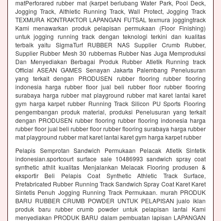
matPerforared rubber mat (karpet berlubang Water Park, Pool Deck,
Jogging Track, Althletic Running Track, Wall Protect, Jogging Track
TEXMURA KONTRAKTOR LAPANGAN FUTSAL texmura joggingtrack
Kami menawarkan produk pelapisan permukaan (Floor Finishing)
untuk jogging running track dengan teknologi terkini dan kualitas
terbaik yaitu SigmaTurf RUBBER NAS Supplier Crumb Rubber,
Supplier Rubber Mesh 30 rubbernas Rubber Nas Juga Memproduksi
Dan Menyediakan Berbagai Produk Rubber Atletik Running track
Official ASEAN GAMES Senayan Jakarta Palembang Penelusuran
yang terkait dengan PRODUSEN rubber flooring rubber flooring
indonesia harga rubber floor jual beli rubber floor rubber flooring
surabaya harga rubber mat playground rubber mat karet lantai karet
gym harga karpet rubber Running Track Silicon PU Sports Flooring
pengembangan produk material, produksi Penelusuran yang terkait
dengan PRODUSEN rubber flooring rubber flooring indonesia harga
rubber floor jual beli rubber floor rubber flooring surabaya harga rubber
mat playground rubber mat karet lantai karet gym harga karpet rubber
Pelapis Semprotan Sandwich Permukaan Pelacak Atletik Sintetik
indonesian.sportcourt surface sale 10486993 sandwich spray coat
synthetic athlit kualitas Menjalankan Melacak Flooring produsen &
eksportir Beli Pelapis Coat Synthetic Athletic Track Surface,
Prefabricated Rubber Running Track Sandwich Spray Coat Karet Karet
Sintetis Penuh Jogging Running Track Permukaan. murah PRODUK
BARU RUBBER CRUMB POWDER UNTUK PELAPISAN jualo iklan
produk baru rubber crumb powder untuk pelapisan lantai Kami
menyediakan PRODUK BARU dalam pembuatan lapisan LAPANGAN