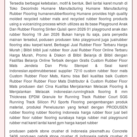
Tersedia berbagai ketebalan, motif & bentuk. Beli lantai karet murah di
Toko Decorindo Humane Manufacturing Humane Manufacturing
Rubber Flooring humanerubberflooring Humane provides high quality
molded recycled rubber mats and recycled rubber flooring products
using a vulcanizing process which utilizes as its base Playground Anak
Dan Rubber Flooring Sinten Quisii qenn 2026 01 playground anak dan
rubber flooring 19 Jan 2026 Bukan hanya itu saja, para penyedia
mainan tersebut, podusen produsen toko playground juga jualrubber
flooring atau karpet karet. Berbagai Jual Rubber Floor Terbaru Harga
Murah | Blibli blibli jual rubber floor Jual Rubber Floor Online Terbaru
Harga Murah, Promo & Diskon di Blibli Belanja di Blibli dengan
Fasilitas Belanja Online Terbaik dengan Gratis Custom Rubber Floor
Mats Jendela Dan Pintu Stempel & Seal karet
indonesian.epdmrubberseal supplier 7210 custom rubber floor mats
Custom Rubber Floor Mats, Kamu bisa Beli kualitas baik Custom
Rubber Floor Rubber Floor Mats Distributor & Custom Rubber Floor
Mats produsen dari Cina Kualitas Menjalankan Melacak Flooring &
Menjalankan Melacak indonesian.runningtrack flooring 8 mm
Thickness EPDM Granule for Running Track Rubber Court SGS
Running Track Silicon PU Sports Flooring pengembangan produk
material, produksi Penelusuran yang terkait dengan PRODUSEN
rubber flooring rubber flooring indonesia harga rubber floor jual beli
rubber floor rubber flooring surabaya harga rubber mat playground
rubber mat karet lantai karet gym harga karpet rubber
produsen pabrik stone crusher di indonesia plexmath.eu Concrete
3406 produsen pabrik stone crusher di indonesia pabrik crusher di