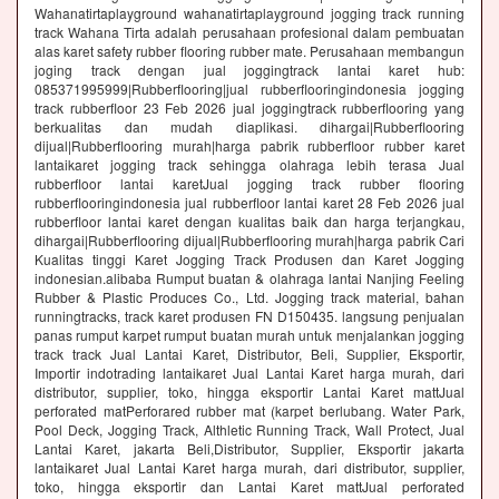
Wahanatirtaplayground wahanatirtaplayground jogging track running
track Wahana Tirta adalah perusahaan profesional dalam pembuatan
alas karet safety rubber flooring rubber mate. Perusahaan membangun
joging track dengan jual joggingtrack lantai karet hub:
085371995999|Rubberflooring|jual rubberflooringindonesia jogging
track rubberfloor 23 Feb 2026 jual joggingtrack rubberflooring yang
berkualitas dan mudah diaplikasi. dihargai|Rubberflooring
dijual|Rubberflooring murah|harga pabrik rubberfloor rubber karet
lantaikaret jogging track sehingga olahraga lebih terasa Jual
rubberfloor lantai karetJual jogging track rubber flooring
rubberflooringindonesia jual rubberfloor lantai karet 28 Feb 2026 jual
rubberfloor lantai karet dengan kualitas baik dan harga terjangkau,
dihargai|Rubberflooring dijual|Rubberflooring murah|harga pabrik Cari
Kualitas tinggi Karet Jogging Track Produsen dan Karet Jogging
indonesian.alibaba Rumput buatan & olahraga lantai Nanjing Feeling
Rubber & Plastic Produces Co., Ltd. Jogging track material, bahan
runningtracks, track karet produsen FN D150435. langsung penjualan
panas rumput karpet rumput buatan murah untuk menjalankan jogging
track track Jual Lantai Karet, Distributor, Beli, Supplier, Eksportir,
Importir indotrading lantaikaret Jual Lantai Karet harga murah, dari
distributor, supplier, toko, hingga eksportir Lantai Karet mattJual
perforated matPerforared rubber mat (karpet berlubang. Water Park,
Pool Deck, Jogging Track, Althletic Running Track, Wall Protect, Jual
Lantai Karet, jakarta Beli,Distributor, Supplier, Eksportir jakarta
lantaikaret Jual Lantai Karet harga murah, dari distributor, supplier,
toko, hingga eksportir dan Lantai Karet mattJual perforated