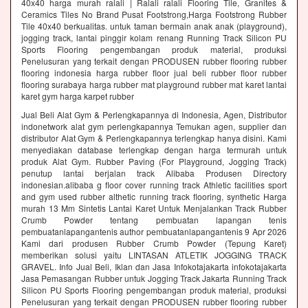
40x40 harga murah ralali | Ralali ralali Flooring Tile, Granites &
Ceramics Tiles No Brand Pusat Footstrong,Harga Footstrong Rubber
Tile 40x40 berkualitas. untuk taman bermain anak anak (playground),
jogging track, lantai pinggir kolam renang Running Track Silicon PU
Sports Flooring pengembangan produk material, produksi
Penelusuran yang terkait dengan PRODUSEN rubber flooring rubber
flooring indonesia harga rubber floor jual beli rubber floor rubber
flooring surabaya harga rubber mat playground rubber mat karet lantai
karet gym harga karpet rubber
Jual Beli Alat Gym & Perlengkapannya di Indonesia, Agen, Distributor
indonetwork alat gym perlengkapannya Temukan agen, supplier dan
distributor Alat Gym & Perlengkapannya terlengkap hanya disini. Kami
menyediakan database terlengkap dengan harga termurah untuk
produk Alat Gym. Rubber Paving (For Playground, Jogging Track)
penutup lantai berjalan track Alibaba Produsen Directory
indonesian.alibaba g floor cover running track Athletic facilities sport
and gym used rubber althetic running track flooring, synthetic Harga
murah 13 Mm Sintetis Lantai Karet Untuk Menjalankan Track Rubber
Crumb Powder tentang pembuatan lapangan tenis
pembuatanlapangantenis author pembuatanlapangantenis 9 Apr 2026
Kami dari produsen Rubber Crumb Powder (Tepung Karet)
memberikan solusi yaitu LINTASAN ATLETIK JOGGING TRACK
GRAVEL. Info Jual Beli, Iklan dan Jasa Infokotajakarta infokotajakarta
Jasa Pemasangan Rubber untuk Jogging Track Jakarta Running Track
Silicon PU Sports Flooring pengembangan produk material, produksi
Penelusuran yang terkait dengan PRODUSEN rubber flooring rubber