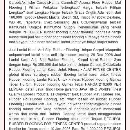
CarpetsAxmister CarpetsHaima CarpetsZT Access Floor Rubber Mat
Flooring | Pilihan Perkakas Terlengkap? Harga Terbaik Pilihan
Lengkap? Jual Lengkap Harga Terbaik Gratis Ongkir Ada lebih dari
160.000+ produk Merek: Makita, Bosch, 3M, Trusco, Krisbow, Dextone,
WD 40, PaperOne, Uvex Sekarang Bisa CODPenawaran Terbaik
KamiGratis Ongkos KirimOffice Supply Penelusuran yang terkait
dengan PRODUSEN rubber flooring rubber flooring indonesia harga
rubber floor jual beli rubber floor rubber flooring surabaya harga rubber
mat playground rubber mat karet lantai karet gym harga karpet rubber
Jual Lantai Karet Anti Slip Rubber Flooring Unique Carpet tokopedia
uniquecarpet lantai karet anti slip rubber flooring 29 Des 2026 Jual
Lantai Karet Anti Slip Rubber Flooring, Karpet karet Rubber Gym
dengan harga Rp 350.000 dari toko online Unique Carpet, DKI Jakarta
Rubber Flooring Lantai Karet Untuk Fitness • ALAT FITNES CENTER
global fitness surabaya rubber flooring lantai karet untuk fitness
Rubber Flooring Lantai Karet Untuk Fitness. Rubber Flooring Gymex
Tebal 1,5 Cm. Rubber Flooring Gymex Tebal HARGA 210.000 PER
LEMBAR. detail Java Rino: Home javarino JAVA RINO World's Finest
Quality Rubber Products. as Conveyor Belt, Rubber Mat, Rubber Tile,
Rubber Roll,Rubber Flooring, etc; which based on rubber. Rubber
Flooring | Rubber Mat Jual Playground wahanatirtaplayground rubber
flooring rubber mat Yang pertama di Indonesia dalam mendesain
warna dan coran dari Rubber Flooring lantai karet menggunakan
sistem cast in situ. Rubber Flooring atau Lantai Terjual REGUPOL
RUBBER FLOORING FOR FITNESS CENTER product regupol rubber
flooring for fitness center 10 Jan 2026 Baru Rp 1.000.000 REGUPOL