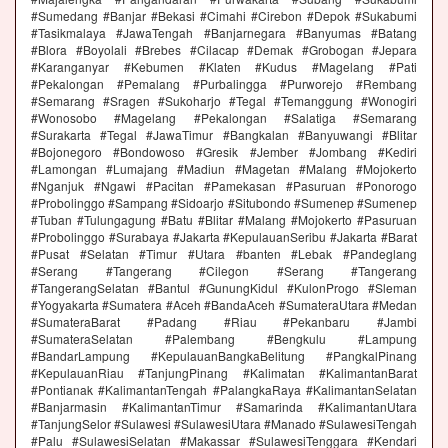
#Sumedang #Banjar #Bekasi #Cimahi #Cirebon #Depok #Sukabumi
#Tasikmalaya #JawaTengah #Banjarnegara #Banyumas #Batang
#Blora #Boyolali #Brebes #Cilacap #Demak #Grobogan #Jepara
#Karanganyar #Kebumen #Klaten #Kudus #Magelang #Pati
#Pekalongan #Pemalang #Purbalingga #Purworejo #Rembang
#Semarang #Sragen #Sukoharjo #Tegal #Temanggung #Wonogiri
#Wonosobo #Magelang #Pekalongan #Salatiga #Semarang
#Surakarta #Tegal #JawaTimur #Bangkalan #Banyuwangi #Blitar
#Bojonegoro #Bondowoso #Gresik #Jember #Jombang #Kediri
#Lamongan #Lumajang #Madiun #Magetan #Malang #Mojokerto
#Nganjuk #Ngawi #Pacitan #Pamekasan #Pasuruan #Ponorogo
#Probolinggo #Sampang #Sidoarjo #Situbondo #Sumenep #Sumenep
#Tuban #Tulungagung #Batu #Blitar #Malang #Mojokerto #Pasuruan
#Probolinggo #Surabaya #Jakarta #KepulauanSeribu #Jakarta #Barat
#Pusat #Selatan #Timur #Utara #banten #Lebak #Pandeglang
#Serang #Tangerang #Cilegon #Serang #Tangerang
#TangerangSelatan #Bantul #GunungKidul #KulonProgo #Sleman
#Yogyakarta #Sumatera #Aceh #BandaAceh #SumateraUtara #Medan
#SumateraBarat #Padang #Riau #Pekanbaru #Jambi
#SumateraSelatan #Palembang #Bengkulu #Lampung
#BandarLampung #KepulauanBangkaBelitung #PangkalPinang
#KepulauanRiau #TanjungPinang #Kalimatan #KalimantanBarat
#Pontianak #KalimantanTengah #PalangkaRaya #KalimantanSelatan
#Banjarmasin #KalimantanTimur #Samarinda #KalimantanUtara
#TanjungSelor #Sulawesi #SulawesiUtara #Manado #SulawesiTengah
#Palu #SulawesiSelatan #Makassar #SulawesiTenggara #Kendari