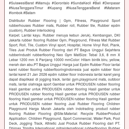
#SulawesiBarat #Mamuju #Gorontalo #SundaKecil #Bali #Denpasar
#NusaTenggaraTimur #Kupang #NusaTenggaraBarat #Mataram
#lombok #Batam
Distributor Rubber Flooring | Gym, Fitness, Playground Sport
rubberhouses Rubber mats, Rubber roll, Rubber tile, Rubber epdm
(custom), Rubber interlocking
Karpet. Lantai kayu. Rubber meruya kebun Jeruk), Kembangan, DKI
Jakarta rubber flooring Rubber Gym, Playground, Fitness Mat Rubber
Sport, Roll, Tile, Custom Vinyl sport, Hospital, Home Vinyl Roll, Plank,
Tiles Jual Produk Rubber Flooring dari PT Bagus Unggul Sejahtera
rubberindustri rubberflooring Neo Gym MatSize: Tebal 3,6, 8 mm X
Lebar 1200 mm X Panjang 10000 mmColor: Hitam bintik biru, yellow,
merah dan abu.PT Bagus Unggul Harga jual Epdm Rubber Floor lantai
karet rubber flooring rubberflooringindonesia jual epdm rubber floor
lantai karet 21 Jan 2026 epdm rubber floor indonesia lantai karet yang
dapat diaplikasi di jogging track, lantai gym,playground mats, outdoor
mats, lantai olahraga sport Gambar untuk PRODUSEN rubber flooring
Hasil gambar untuk PRODUSEN rubber flooring Hasil gambar untuk
PRODUSEN rubber flooring Hasil gambar untuk PRODUSEN rubber
flooring Hasil gambar untuk PRODUSEN rubber flooring Hasil gambar
untuk PRODUSEN rubber flooring Jual Rubber Flooring Children
Playground Harga Murah Jakarta oleh indotrading product rubber
flooring Rubber Flooring @Site:Material: Recycle RubberProduct
Application: Children Playground, Sport Commercial, Water Park, Pool
Deck, Jogging Track, Athletic Jual Produk Rubber Flooring dari PT.
Dhimas Trimitra International mitrainternational rubberflooring Rubber