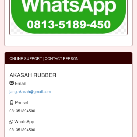
ONLINE SUPPORT | CONTACT PERSON
AKASAH RUBBER
Email
jang.akasah@gmail.com
Ponsel
081351894500
WhatsApp
081351894500