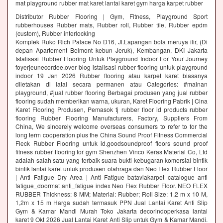
mat playground rubber mat karet lantai karet gym harga karpet rubber
Distributor Rubber Flooring | Gym, Fitness, Playground Sport
rubberhouses Rubber mats, Rubber roll, Rubber tile, Rubber epdm
(custom), Rubber interlocking
Komplek Ruko Rich Palace No D16, Jl.Lapangan bola meruya ilir, (Di
depan Apartement Belmont kebun Jeruk), Kembangan, DKI Jakarta
Istalisasi Rubber Flooring Untuk Playground Indoor For Your Journey
foyerjeunecordee.over blog istalisasi rubber flooring untuk playground
indoor 19 Jan 2026 Rubber flooring atau karpet karet biasanya
diletakan di latai secara permanen atau Categories: #mainan
playground, #jual rubber flooring Berbagai produsen yang jual rubber
flooring sudah memberikan warna, ukuran, Karet Flooring Pabrik | Cina
Karet Flooring Produsen, Pemasok tj rubber floor id products rubber
flooring Rubber Flooring Manufacturers, Factory, Suppliers From
China, We sincerely welcome overseas consumers to refer to for the
long term cooperation plus the China Sound Proof Fitness Commercial
Fleck Rubber Flooring untuk id.goodsoundproof floors sound proof
fitness rubber flooring for gym Shenzhen Vinco Keras Material Co, Ltd
adalah salah satu yang terbaik suara bukti kebugaran komersial bintik
bintik lantai karet untuk produsen olahraga dan Neo Flex Rubber Floor
| Anti Fatigue Dry Area | Anti Fatigue bataviakarpet catalogue anti
fatigue_doormat anti_fatigue index Neo Flex Rubber Floor. NEO FLEX
RUBBER Thickness: 8 MM; Material: Rubber; Roll Size: 1,2 m x 10 M,
1,2m x 15 m Harga sudah termasuk PPN Jual Lantai Karet Anti Slip
Gym & Kamar Mandi Murah Toko Jakarta decorindoperkasa lantai
karet 9 Okt 2026 Jual Lantai Karet Anti Slip untuk Gym & Kamar Mandi.