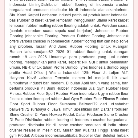
indonesia LimingDistributor rubber flooring di indonesia crusher
hargaalamat produsen distributor bir di indonesia alamatkantorindo.
Sto. Karet Karpet Lembaran Industri pembuat produk karet Indonesia.
basisrubber id karet karpet lembaran Penggunaan utama karet karpet
lembaran rubber matting rubber flooring adalah untuk: Peredam suara:
(contoh: meredam suara sepatu saat berjalan). Johnsonite Rubber
Flooring johnsonite Flooring Products Rubber Flooring Johnsonite®
offers various choices in commercial rubber flooring that can help solve
any problem. Tarzan And Jane: Rubber Flooring Untuk Ruangan
Rumah tarzanandjane82 2026 01 rubber flooring untuk ruangan
rumah 19 Jan 2026 Umumnya para produsen yang jual rubber
flooring, menggunkan jenis karet, seperti: NR SBR: untuk pemakaian
umum. NBR: untuk tahan Profile Dunlop Tyres Indonesia dunlop page
profile Head Office | Wisma Indomobil 12th Floor Jl. Letjen M.T.
Haryono Kav.8 Jakarta Ternyata momen ini menjadi titik awal
tumbuhnya industri ban modern. Di bulan April tahun yang sama, ban
pertama produksi PT Sumi Rubber Indonesia Jual Gym Rubber Floor
Fitness Rubber Floor Sport Rubber Floor indonetwork gym rubber floor
fitness rubber floor sport rubber Jual Gym Rubber Floor Fitness Rubber
Floor Sport Rubber Floor Surabaya Baliwerti72 dari ud.sahabat
baliwerti 72 surabaya di Jawa Timur. Spesifikasi dan Daftar Produsen
Stone Crusher Di Pune l4cw.eu Produk Daftar Produsen Stone Crusher
Di Pune Distributor rubber flooring di indonesia crusher hargaalamat
produsen distributor bir di. stone crusher produsen di india. stone
crusher resales in. mesin batu Murah dan Kualitas Tinggi lantai karet
gym Produk Alibaba indonesian.alibaba Supplier Cari Seleksi Terbaik