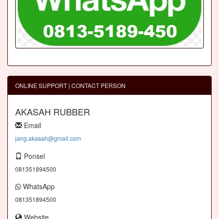
ONLINE SUPPORT | CONTACT PERSON
AKASAH RUBBER
Email
jang.akasah@gmail.com
Ponsel
081351894500
WhatsApp
081351894500
Website