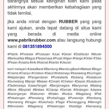
barangnya sesuai keinginan klien kami pada
akhirmya akan memberikan kebahagiaan yang
tidak ternilai.
jika anda minat dengan
yang yang
RUBBER
kami ajukan, anda tepat datang di situs kami
yang berada di media online
atau langsung hubungi
www.pabrikrubber.com
kami di
081351894500
#Pabrik #Produksi #Produsen #Jual #Grosir #Distributor #Murah
#Berkualitas #Bagus #Terpercaya #Pusat #Agen #Harga #Order #Toko
#Pesan #Usaha #Info #Alamat #Kantor #Ukuran
kami melayani #JawaBarat #Bandung #BandungBarat #Bekasi #Bogor
#Ciamis #Cianjur #Cirebon #Garut #Indramayu #Karawang #Kuningan
#Majalengka #Pangandaran #Purwakarta #Subang #Sukabumi
#Sumedang #Banjar #Bekasi #Cimahi #Cirebon #Depok #Sukabumi
#Tasikmalaya #JawaTengah #Banjarnegara #Banyumas #Batang
#Blora #Boyolali #Brebes #Cilacap #Demak #Grobogan #Jepara
#Karanganyar #Kebumen #Klaten #Kudus #Magelang #Pati
#Pekalongan #Pemalang #Purbalingga #Purworejo #Rembang
#Semarang #Sragen #Sukoharjo #Tegal #Temanggung #Wonogiri
#Wonosobo #Magelang #Pekalongan #Salatiga #Semarang