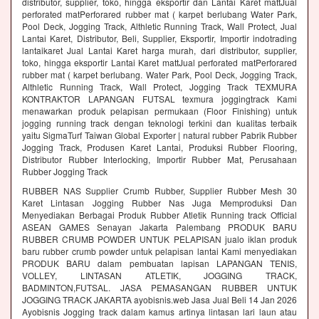
distributor, supplier, toko, hingga eksportir dan Lantai Karet mattJual
perforated matPerforared rubber mat ( karpet berlubang Water Park,
Pool Deck, Jogging Track, Althletic Running Track, Wall Protect, Jual
Lantai Karet, Distributor, Beli, Supplier, Eksportir, Importir indotrading
lantaikaret Jual Lantai Karet harga murah, dari distributor, supplier,
toko, hingga eksportir Lantai Karet mattJual perforated matPerforared
rubber mat ( karpet berlubang. Water Park, Pool Deck, Jogging Track,
Althletic Running Track, Wall Protect, Jogging Track TEXMURA
KONTRAKTOR LAPANGAN FUTSAL texmura joggingtrack Kami
menawarkan produk pelapisan permukaan (Floor Finishing) untuk
jogging running track dengan teknologi terkini dan kualitas terbaik
yaitu SigmaTurf Taiwan Global Exporter | natural rubber Pabrik Rubber
Jogging Track, Produsen Karet Lantai, Produksi Rubber Flooring,
Distributor Rubber Interlocking, Importir Rubber Mat, Perusahaan
Rubber Jogging Track
RUBBER NAS Supplier Crumb Rubber, Supplier Rubber Mesh 30
Karet Lintasan Jogging Rubber Nas Juga Memproduksi Dan
Menyediakan Berbagai Produk Rubber Atletik Running track Official
ASEAN GAMES Senayan Jakarta Palembang PRODUK BARU
RUBBER CRUMB POWDER UNTUK PELAPISAN jualo iklan produk
baru rubber crumb powder untuk pelapisan lantai Kami menyediakan
PRODUK BARU dalam pembuatan lapisan LAPANGAN TENIS,
VOLLEY, LINTASAN ATLETIK, JOGGING TRACK,
BADMINTON,FUTSAL. JASA PEMASANGAN RUBBER UNTUK
JOGGING TRACK JAKARTA ayobisnis.web Jasa Jual Beli 14 Jan 2026
Ayobisnis Jogging track dalam kamus artinya lintasan lari laun atau