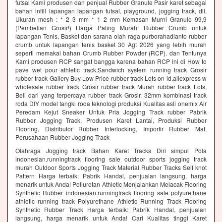
futsal Kami produsen dan penjual Rubber Granule Pasir karet sebagai
bahan infill lapangan lapangan futsal, playground, jogging track, dll.
Ukuran mesh : * 2 3 mm * 1 2 mm Kemasan Murni Granule 99,9
(Pembelian Grosir!) Harga Paling Murah! Rubber Crumb untuk
lapangan Tenis, Basket dan sarana olah raga purborahadianto rubber
crumb untuk lapangan tenis basket 30 Agt 2026 yang lebih murah
seperti memakai bahan Crumb Rubber Powder (RCP). dan Tentunya
Kami produsen RCP sangat bangga karena bahan RCP ini di How to
pave wet pour athletic track,Sandwich system running track Grosir
rubber track Gallery Buy Low Price rubber track Lots on id.aliexpress w
wholesale rubber track Grosir rubber track Murah rubber track Lots,
Beli dari yang terpercaya rubber track Grosir. 32mm kombinasi track
roda DIY model tangki roda teknologi produksi Kualitas asli onemix Air
Peredam Kejut Sneaker Untuk Pria Jogging Track rubber Pabrik
Rubber Jogging Track, Produsen Karet Lantai, Produksi Rubber
Flooring, Distributor Rubber Interlocking, Importir Rubber Mat,
Perusahaan Rubber Jogging Track
Olahraga Jogging track Bahan Karet Tracks Diri simpul Pola
indonesian.runningtrack flooring sale outdoor sports jogging track
murah Outdoor Sports Jogging Track Material Rubber Tracks Self knot
Pattern Harga terbaik: Pabrik Handal, penjualan langsung, harga
menarik untuk Anda! Poliuretan Athletic Menjalankan Melacak Flooring
Synthetic Rubber indonesian.runningtrack flooring sale polyurethane
athletic running track Polyurethane Athletic Running Track Flooring
Synthetic Rubber Track Harga terbaik: Pabrik Handal, penjualan
langsung, harga menarik untuk Anda! Cari Kualitas tinggi Karet