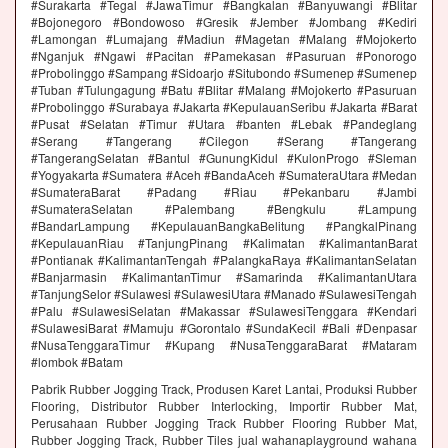
#Surakarta #Tegal #JawaTimur #Bangkalan #Banyuwangi #Blitar
#Bojonegoro #Bondowoso #Gresik #Jember #Jombang #Kediri
#Lamongan #Lumajang #Madiun #Magetan #Malang #Mojokerto
#Nganjuk #Ngawi #Pacitan #Pamekasan #Pasuruan #Ponorogo
#Probolinggo #Sampang #Sidoarjo #Situbondo #Sumenep #Sumenep
#Tuban #Tulungagung #Batu #Blitar #Malang #Mojokerto #Pasuruan
#Probolinggo #Surabaya #Jakarta #KepulauanSeribu #Jakarta #Barat
#Pusat #Selatan #Timur #Utara #banten #Lebak #Pandeglang
#Serang #Tangerang #Cilegon #Serang #Tangerang
#TangerangSelatan #Bantul #GunungKidul #KulonProgo #Sleman
#Yogyakarta #Sumatera #Aceh #BandaAceh #SumateraUtara #Medan
#SumateraBarat #Padang #Riau #Pekanbaru #Jambi
#SumateraSelatan #Palembang #Bengkulu #Lampung
#BandarLampung #KepulauanBangkaBelitung #PangkalPinang
#KepulauanRiau #TanjungPinang #Kalimatan #KalimantanBarat
#Pontianak #KalimantanTengah #PalangkaRaya #KalimantanSelatan
#Banjarmasin #KalimantanTimur #Samarinda #KalimantanUtara
#TanjungSelor #Sulawesi #SulawesiUtara #Manado #SulawesiTengah
#Palu #SulawesiSelatan #Makassar #SulawesiTenggara #Kendari
#SulawesiBarat #Mamuju #Gorontalo #SundaKecil #Bali #Denpasar
#NusaTenggaraTimur #Kupang #NusaTenggaraBarat #Mataram
#lombok #Batam
Pabrik Rubber Jogging Track, Produsen Karet Lantai, Produksi Rubber
Flooring, Distributor Rubber Interlocking, Importir Rubber Mat,
Perusahaan Rubber Jogging Track Rubber Flooring Rubber Mat,
Rubber Jogging Track, Rubber Tiles jual wahanaplayground wahana