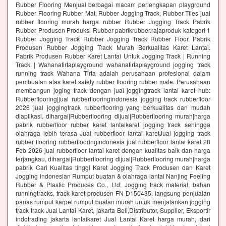
Rubber Flooring Menjual berbagai macam perlengkapan playground
Rubber Flooring Rubber Mat, Rubber Jogging Track, Rubber Tiles jual
rubber flooring murah harga rubber Rubber Jogging Track Pabrik
Rubber Produsen Produksi Rubber pabrikrubber.rajaproduk kategori 1
Rubber Jogging Track Rubber Jogging Track Rubber Floor. Pabrik
Produsen Rubber Jogging Track Murah Berkualitas Karet Lantai.
Pabrik Produsen Rubber Karet Lantai Untuk Jogging Track | Running
Track | Wahanatirtaplayground wahanatirtaplayground jogging track
running track Wahana Tirta adalah perusahaan profesional dalam
pembuatan alas karet safety rubber flooring rubber mate. Perusahaan
membangun joging track dengan jual joggingtrack lantai karet hub:
Rubberflooring|jual rubberflooringindonesia jogging track rubberfloor
2026 jual joggingtrack rubberflooring yang berkualitas dan mudah
diaplikasi. dihargai|Rubberflooring dijual|Rubberflooring murah|harga
pabrik rubberfloor rubber karet lantaikaret jogging track sehingga
olahraga lebih terasa Jual rubberfloor lantai karetJual jogging track
rubber flooring rubberflooringindonesia jual rubberfloor lantai karet 28
Feb 2026 jual rubberfloor lantai karet dengan kualitas baik dan harga
terjangkau, dihargai|Rubberflooring dijual|Rubberflooring murah|harga
pabrik Cari Kualitas tinggi Karet Jogging Track Produsen dan Karet
Jogging indonesian Rumput buatan & olahraga lantai Nanjing Feeling
Rubber & Plastic Produces Co., Ltd. Jogging track material, bahan
runningtracks, track karet produsen FN D150435. langsung penjualan
panas rumput karpet rumput buatan murah untuk menjalankan jogging
track track Jual Lantai Karet, jakarta Beli,Distributor, Supplier, Eksportir
indotrading jakarta lantaikaret Jual Lantai Karet harga murah, dari