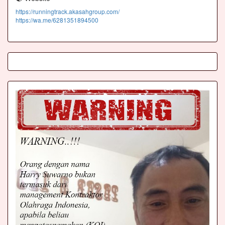
https://runningtrack.akasahgroup.com/
https://wa.me/6281351894500