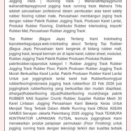
Jogging Track | Running Track | Wahanatirtaplayground
wahanatirtaplayground jogging track running track Wahana Tirta
adalah perusahaan profesional dalam pembuatan alas karet safety
rubber flooring rubber mate. Perusahaan membangun joging track
dengan rubber Pabrik Rubber Jogging Track, Produsen Karet Lantai,
Produksi Rubber Flooring, Distributor Rubber Interlocking, Importir
Rubber Mat, Perusahaan Rubber Jogging Track
Top Rubber (Bagus Jaya) Tentang Kami Indotrading
toprubberbagusjaya.web.indotrading about Tentang Top Rubber
(Bagus Jaya) Perusahaan kami bergerak di bidang rubber matt,
jogging track, tempat bermain air di lapisi karet, rubber sheet, moduled.
Rubber Jogging Track Pabrik Rubber Produsen Produksi Rubber
pabrikrubber.rajaproduk kategori 1 Rubber Jogging Track Rubber
Jogging Track Rubber Floor. Pabrik Produsen Rubber Jogging Track
Murah Berkualitas Karet Lantai. Pabrik Produsen Rubber Karet Lantai
Untuk jual joggingtrack lantai karet hub Rubberflooring|jual
rubberflooringindonesia jogging track rubberfloor 23 Feb 2026 jual
joggingtrack rubberflooring yang berkualitas dan mudah diaplikasi.
dihargai|Rubberflooring dijual|Rubberflooring murah|harga pabrik
RUBBER NAS Supplier Crumb Rubber, Supplier Rubber Mesh 30
Karet Lintasan Jogging Perusahaan Kami Bekerja Keras Untuk
Menjadi Yang Terbaik Dalam Atletik Running track Official ASEAN
GAMES Senayan Jakarta Palembang 2026 Jogging Track TEXMURA
KONTRAKTOR LAPANGAN FUTSAL texmura joggingtrack Kami
menawarkan produk pelapisan permukaan (Floor Finishing) untuk
jogging running track dengan teknologi terkini dan kualitas terbaik