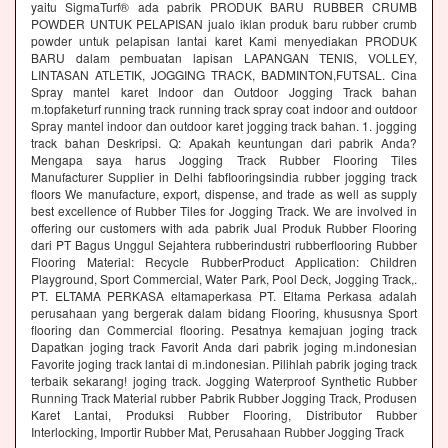
yaitu SigmaTurf® ada pabrik PRODUK BARU RUBBER CRUMB
POWDER UNTUK PELAPISAN jualo iklan produk baru rubber crumb
powder untuk pelapisan lantai karet Kami menyediakan PRODUK
BARU dalam pembuatan lapisan LAPANGAN TENIS, VOLLEY,
LINTASAN ATLETIK, JOGGING TRACK, BADMINTON,FUTSAL. Cina
Spray mantel karet Indoor dan Outdoor Jogging Track bahan
m.topfaketurf running track running track spray coat indoor and outdoor
Spray mantel indoor dan outdoor karet jogging track bahan. 1. jogging
track bahan Deskripsi. Q: Apakah keuntungan dari pabrik Anda?
Mengapa saya harus Jogging Track Rubber Flooring Tiles
Manufacturer Supplier in Delhi fabflooringsindia rubber jogging track
floors We manufacture, export, dispense, and trade as well as supply
best excellence of Rubber Tiles for Jogging Track. We are involved in
offering our customers with ada pabrik Jual Produk Rubber Flooring
dari PT Bagus Unggul Sejahtera rubberindustri rubberflooring Rubber
Flooring Material: Recycle RubberProduct Application: Children
Playground, Sport Commercial, Water Park, Pool Deck, Jogging Track,.
PT. ELTAMA PERKASA eltamaperkasa PT. Eltama Perkasa adalah
perusahaan yang bergerak dalam bidang Flooring, khususnya Sport
flooring dan Commercial flooring. Pesatnya kemajuan joging track
Dapatkan joging track Favorit Anda dari pabrik joging m.indonesian
Favorite joging track lantai di m.indonesian. Pilihlah pabrik joging track
terbaik sekarang! joging track. Jogging Waterproof Synthetic Rubber
Running Track Material rubber Pabrik Rubber Jogging Track, Produsen
Karet Lantai, Produksi Rubber Flooring, Distributor Rubber
Interlocking, Importir Rubber Mat, Perusahaan Rubber Jogging Track