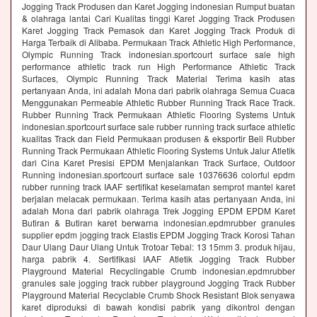
Jogging Track Produsen dan Karet Jogging indonesian Rumput buatan
& olahraga lantai Cari Kualitas tinggi Karet Jogging Track Produsen
Karet Jogging Track Pemasok dan Karet Jogging Track Produk di
Harga Terbaik di Alibaba. Permukaan Track Athletic High Performance,
Olympic Running Track indonesian.sportcourt surface sale high
performance athletic track run High Performance Athletic Track
Surfaces, Olympic Running Track Material Terima kasih atas
pertanyaan Anda, ini adalah Mona dari pabrik olahraga Semua Cuaca
Menggunakan Permeable Athletic Rubber Running Track Race Track.
Rubber Running Track Permukaan Athletic Flooring Systems Untuk
indonesian.sportcourt surface sale rubber running track surface athletic
kualitas Track dan Field Permukaan produsen & eksportir Beli Rubber
Running Track Permukaan Athletic Flooring Systems Untuk Jalur Atletik
dari Cina Karet Presisi EPDM Menjalankan Track Surface, Outdoor
Running indonesian.sportcourt surface sale 10376636 colorful epdm
rubber running track IAAF sertifikat keselamatan semprot mantel karet
berjalan melacak permukaan. Terima kasih atas pertanyaan Anda, ini
adalah Mona dari pabrik olahraga Trek Jogging EPDM EPDM Karet
Butiran & Butiran karet berwarna indonesian.epdmrubber granules
supplier epdm jogging track Elastis EPDM Jogging Track Korosi Tahan
Daur Ulang Daur Ulang Untuk Trotoar Tebal: 13 15mm 3. produk hijau,
harga pabrik 4. Sertifikasi IAAF Atletik Jogging Track Rubber
Playground Material Recyclingable Crumb indonesian.epdmrubber
granules sale jogging track rubber playground Jogging Track Rubber
Playground Material Recyclable Crumb Shock Resistant Blok senyawa
karet diproduksi di bawah kondisi pabrik yang dikontrol dengan