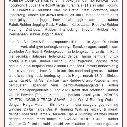
RUBBER CUSHIONS dll.Menerima pekerjaan dari nol renovasi, Jual
Footstrong Rubber Tile 40x40 harga murah ralali | Ralali ralali Flooring
Tile, Granites & Ceramics Tiles No Brand Pusat Footstrong,Harga
Footstrong Rubber Tile 40x40 berkualitas. untuk taman bermain anak
anak (playground), jogging track, lantai pinggir kolam renang rubber
Pabrik Rubber Jogging Track, Produsen Karet Lantai, Produksi Rubber
Flooring, Distributor Rubber Interlocking, Importir Rubber Mat,
Perusahaan Rubber Jogging Track
Jual Beli Alat Gym & Perlengkapannya di Indonesia, Agen, Distributor
indonetwork alat gym perlengkapannya Temukan agen, supplier dan
distributor Alat Gym & Perlengkapannya terlengkap hanya disini. Kami
menyediakan database terlengkap dengan harga termurah untuk
produk Alat Gym. Rubber Paving ( For Playground, Jogging Track)
penutup lantai berjalan track Alibaba Produsen Directory indonesian g
floor cover running track Athletic facilities sport and gym used rubber
althetic running track flooring, synthetic Harga murah 13 Mm Sintetis
Lantai Karet Untuk Menjalankan Track Rubber Crumb Powder tentang
pembuatan lapangan tenis pembuatanlapangantenis author
pembuatanlapangantenis 9 Apr 2026 Kami dari produsen Rubber
Crumb Powder (Tepung Karet) memberikan solusi yaitu LINTASAN
ATLETIK JOGGING TRACK GRAVEL. Jual Gps & Running Watches
dengan Harga Murah | Bhinneka bhinneka category gps running
watches Daftar harga Gps & Running Watches terbaru & murah
dengan spesifikasi terbaik. Tersedia Gps & Running Watches murah
dengan garansi resmi hanya di AKASAH RUBBER JUAL Rubber
Granule Of Futsal | inkuiri industri. zmart rubber plus rubber granule