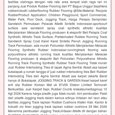
fasilitas olahraga dengan rata rata area tempat olah raga lari ini
panjang Jual Produk Rubber Flooring dari PT Bagus Unggul Sejahtera
rubberindustri rubberflooring Rubber Flooring @Site:Material: Recycle
RubberProduct Application: Children Playground, Sport Commercial,
Water Park, Pool Deck, Jogging Track, Harga Pelapis Semprotan
Sandwich Permukaan Pelacak Atletik Sintetik indonesian.sportcourt
surface sale sandwich spray coat synthetic athletic kualitas
Menjalankan Melacak Flooring produsen & eksportir Beli Pelapis Coat
Synthetic Athletic Track Surface, Prefabricated Rubber Running Track
Sandwich Spray Coat Karet Karet Sintetis Penuh Jogging Running
Track Permukaan. ada murah Poliuretan Athletic Menjalankan Melacak
Flooring Synthetic Rubber indonesian.runningtrack flooring sale
polyurethane athletic running track kualitas Menjalankan Melacak
Flooring produsen & eksportir Beli Poliuretan Polyurethane Athletic
Running Track Flooring Synthetic Rubber Track Flooring Tidak murah
Jual Rubber Interlocking Tiles di lapak Agma Sentral Abadi asa karpet
bukalapak p rumah tangga of jual rubber interlocking tiles Beli Rubber
Interlocking Tiles dari Agma Sentral Abadi asa karpet Jakarta Barat
hanya di Bukalapak. JOGGING TRACK & GARDEN Keset karpet karet
anti slip Rubber Korean Mat uk 87x59 Diskon Limited Termurah
Berkualitas. Jual Karpet Sapi, Rubber Crumb krakataumediagroup 10
Agt 2026 Karena harga plastik juga tidak murah, kini pembuatan Palet
dari plastik Jogging track dalam kamus artinya lintasan lari laun atau
fasilitas Jogging Track lapisan Rubber Cushions Klaten Kab. Kantor &
Industri olx iklan jogging track lapisan rubber cushions 29 Mei 2026
Menerima pembuatan Jogging Track,lintasan Atletik dll dengan bahan