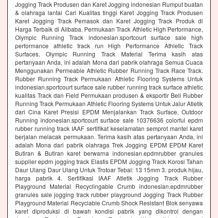
Jogging Track Produsen dan Karet Jogging indonesian Rumput buatan
& olahraga lantai Cari Kualitas tinggi Karet Jogging Track Produsen
Karet Jogging Track Pemasok dan Karet Jogging Track Produk di
Harga Terbaik di Alibaba. Permukaan Track Athletic High Performance,
Olympic Running Track indonesian.sportcourt surface sale high
performance athletic track run High Performance Athletic Track
Surfaces, Olympic Running Track Material Terima kasih atas
pertanyaan Anda, ini adalah Mona dari pabrik olahraga Semua Cuaca
Menggunakan Permeable Athletic Rubber Running Track Race Track.
Rubber Running Track Permukaan Athletic Flooring Systems Untuk
indonesian.sportcourt surface sale rubber running track surface athletic
kualitas Track dan Field Permukaan produsen & eksportir Beli Rubber
Running Track Permukaan Athletic Flooring Systems Untuk Jalur Atletik
dari Cina Karet Presisi EPDM Menjalankan Track Surface, Outdoor
Running indonesian.sportcourt surface sale 10376636 colorful epdm
rubber running track IAAF sertifikat keselamatan semprot mantel karet
berjalan melacak permukaan. Terima kasih atas pertanyaan Anda, ini
adalah Mona dari pabrik olahraga Trek Jogging EPDM EPDM Karet
Butiran & Butiran karet berwarna indonesian.epdmrubber granules
supplier epdm jogging track Elastis EPDM Jogging Track Korosi Tahan
Daur Ulang Daur Ulang Untuk Trotoar Tebal: 13 15mm 3. produk hijau,
harga pabrik 4. Sertifikasi IAAF Atletik Jogging Track Rubber
Playground Material Recyclingable Crumb indonesian.epdmrubber
granules sale jogging track rubber playground Jogging Track Rubber
Playground Material Recyclable Crumb Shock Resistant Blok senyawa
karet diproduksi di bawah kondisi pabrik yang dikontrol dengan