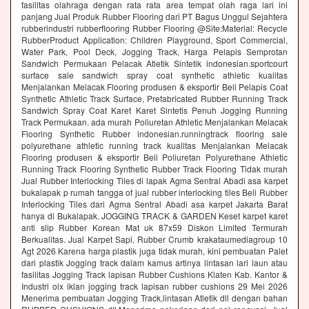
fasilitas olahraga dengan rata rata area tempat olah raga lari ini
panjang Jual Produk Rubber Flooring dari PT Bagus Unggul Sejahtera
rubberindustri rubberflooring Rubber Flooring @Site:Material: Recycle
RubberProduct Application: Children Playground, Sport Commercial,
Water Park, Pool Deck, Jogging Track, Harga Pelapis Semprotan
Sandwich Permukaan Pelacak Atletik Sintetik indonesian.sportcourt
surface sale sandwich spray coat synthetic athletic kualitas
Menjalankan Melacak Flooring produsen & eksportir Beli Pelapis Coat
Synthetic Athletic Track Surface, Prefabricated Rubber Running Track
Sandwich Spray Coat Karet Karet Sintetis Penuh Jogging Running
Track Permukaan. ada murah Poliuretan Athletic Menjalankan Melacak
Flooring Synthetic Rubber indonesian.runningtrack flooring sale
polyurethane athletic running track kualitas Menjalankan Melacak
Flooring produsen & eksportir Beli Poliuretan Polyurethane Athletic
Running Track Flooring Synthetic Rubber Track Flooring Tidak murah
Jual Rubber Interlocking Tiles di lapak Agma Sentral Abadi asa karpet
bukalapak p rumah tangga of jual rubber interlocking tiles Beli Rubber
Interlocking Tiles dari Agma Sentral Abadi asa karpet Jakarta Barat
hanya di Bukalapak. JOGGING TRACK & GARDEN Keset karpet karet
anti slip Rubber Korean Mat uk 87x59 Diskon Limited Termurah
Berkualitas. Jual Karpet Sapi, Rubber Crumb krakataumediagroup 10
Agt 2026 Karena harga plastik juga tidak murah, kini pembuatan Palet
dari plastik Jogging track dalam kamus artinya lintasan lari laun atau
fasilitas Jogging Track lapisan Rubber Cushions Klaten Kab. Kantor &
Industri olx iklan jogging track lapisan rubber cushions 29 Mei 2026
Menerima pembuatan Jogging Track,lintasan Atletik dll dengan bahan