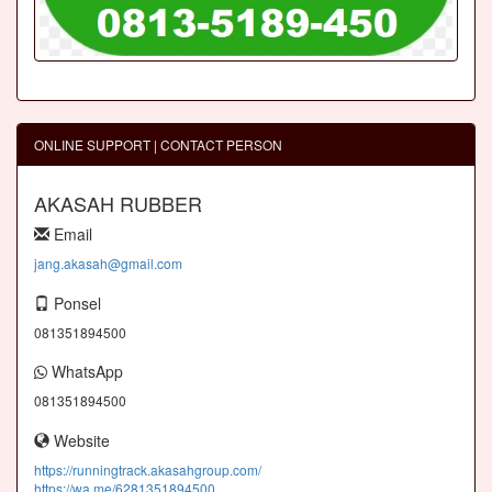
ONLINE SUPPORT | CONTACT PERSON
AKASAH RUBBER
Email
jang.akasah@gmail.com
Ponsel
081351894500
WhatsApp
081351894500
Website
https://runningtrack.akasahgroup.com/
https://wa.me/6281351894500