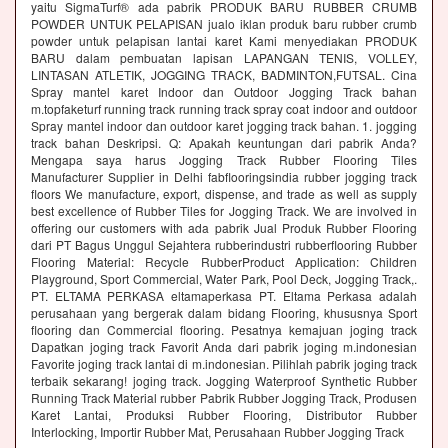
yaitu SigmaTurf® ada pabrik PRODUK BARU RUBBER CRUMB
POWDER UNTUK PELAPISAN jualo iklan produk baru rubber crumb
powder untuk pelapisan lantai karet Kami menyediakan PRODUK
BARU dalam pembuatan lapisan LAPANGAN TENIS, VOLLEY,
LINTASAN ATLETIK, JOGGING TRACK, BADMINTON,FUTSAL. Cina
Spray mantel karet Indoor dan Outdoor Jogging Track bahan
m.topfaketurf running track running track spray coat indoor and outdoor
Spray mantel indoor dan outdoor karet jogging track bahan. 1. jogging
track bahan Deskripsi. Q: Apakah keuntungan dari pabrik Anda?
Mengapa saya harus Jogging Track Rubber Flooring Tiles
Manufacturer Supplier in Delhi fabflooringsindia rubber jogging track
floors We manufacture, export, dispense, and trade as well as supply
best excellence of Rubber Tiles for Jogging Track. We are involved in
offering our customers with ada pabrik Jual Produk Rubber Flooring
dari PT Bagus Unggul Sejahtera rubberindustri rubberflooring Rubber
Flooring Material: Recycle RubberProduct Application: Children
Playground, Sport Commercial, Water Park, Pool Deck, Jogging Track,.
PT. ELTAMA PERKASA eltamaperkasa PT. Eltama Perkasa adalah
perusahaan yang bergerak dalam bidang Flooring, khususnya Sport
flooring dan Commercial flooring. Pesatnya kemajuan joging track
Dapatkan joging track Favorit Anda dari pabrik joging m.indonesian
Favorite joging track lantai di m.indonesian. Pilihlah pabrik joging track
terbaik sekarang! joging track. Jogging Waterproof Synthetic Rubber
Running Track Material rubber Pabrik Rubber Jogging Track, Produsen
Karet Lantai, Produksi Rubber Flooring, Distributor Rubber
Interlocking, Importir Rubber Mat, Perusahaan Rubber Jogging Track