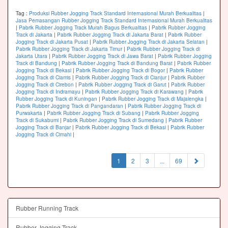
Tag :
Produksi Rubber Jogging Track Standard Internasional Murah Berkualitas
|
Jasa Pemasangan Rubber Jogging Track Standard Internasional Murah Berkualitas
|
Pabrik Rubber Jogging Track Murah Bagus Berkualitas
|
Pabrik Rubber Jogging
Track di Jakarta
|
Pabrik Rubber Jogging Track di Jakarta Barat
|
Pabrik Rubber
Jogging Track di Jakarta Pusat
|
Pabrik Rubber Jogging Track di Jakarta Selatan
|
Pabrik Rubber Jogging Track di Jakarta Timur
|
Pabrik Rubber Jogging Track di
Jakarta Utara
|
Pabrik Rubber Jogging Track di Jawa Barat
|
Pabrik Rubber Jogging
Track di Bandung
|
Pabrik Rubber Jogging Track di Bandung Barat
|
Pabrik Rubber
Jogging Track di Bekasi
|
Pabrik Rubber Jogging Track di Bogor
|
Pabrik Rubber
Jogging Track di Ciamis
|
Pabrik Rubber Jogging Track di Cianjur
|
Pabrik Rubber
Jogging Track di Cirebon
|
Pabrik Rubber Jogging Track di Garut
|
Pabrik Rubber
Jogging Track di Indramayu
|
Pabrik Rubber Jogging Track di Karawang
|
Pabrik
Rubber Jogging Track di Kuningan
|
Pabrik Rubber Jogging Track di Majalengka
|
Pabrik Rubber Jogging Track di Pangandaran
|
Pabrik Rubber Jogging Track di
Purwakarta
|
Pabrik Rubber Jogging Track di Subang
|
Pabrik Rubber Jogging
Track di Sukabumi
|
Pabrik Rubber Jogging Track di Sumedang
|
Pabrik Rubber
Jogging Track di Banjar
|
Pabrik Rubber Jogging Track di Bekasi
|
Pabrik Rubber
Jogging Track di Cimahi
|
(current)
1
2
3
...
69
Rubber Running Track
Rubber Jogging Track