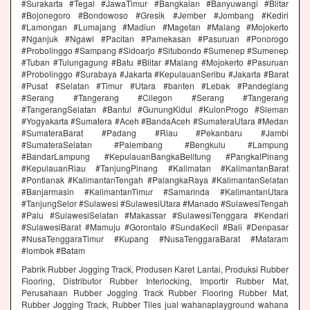
#Surakarta #Tegal #JawaTimur #Bangkalan #Banyuwangi #Blitar
#Bojonegoro #Bondowoso #Gresik #Jember #Jombang #Kediri
#Lamongan #Lumajang #Madiun #Magetan #Malang #Mojokerto
#Nganjuk #Ngawi #Pacitan #Pamekasan #Pasuruan #Ponorogo
#Probolinggo #Sampang #Sidoarjo #Situbondo #Sumenep #Sumenep
#Tuban #Tulungagung #Batu #Blitar #Malang #Mojokerto #Pasuruan
#Probolinggo #Surabaya #Jakarta #KepulauanSeribu #Jakarta #Barat
#Pusat #Selatan #Timur #Utara #banten #Lebak #Pandeglang
#Serang #Tangerang #Cilegon #Serang #Tangerang
#TangerangSelatan #Bantul #GunungKidul #KulonProgo #Sleman
#Yogyakarta #Sumatera #Aceh #BandaAceh #SumateraUtara #Medan
#SumateraBarat #Padang #Riau #Pekanbaru #Jambi
#SumateraSelatan #Palembang #Bengkulu #Lampung
#BandarLampung #KepulauanBangkaBelitung #PangkalPinang
#KepulauanRiau #TanjungPinang #Kalimatan #KalimantanBarat
#Pontianak #KalimantanTengah #PalangkaRaya #KalimantanSelatan
#Banjarmasin #KalimantanTimur #Samarinda #KalimantanUtara
#TanjungSelor #Sulawesi #SulawesiUtara #Manado #SulawesiTengah
#Palu #SulawesiSelatan #Makassar #SulawesiTenggara #Kendari
#SulawesiBarat #Mamuju #Gorontalo #SundaKecil #Bali #Denpasar
#NusaTenggaraTimur #Kupang #NusaTenggaraBarat #Mataram
#lombok #Batam
Pabrik Rubber Jogging Track, Produsen Karet Lantai, Produksi Rubber
Flooring, Distributor Rubber Interlocking, Importir Rubber Mat,
Perusahaan Rubber Jogging Track Rubber Flooring Rubber Mat,
Rubber Jogging Track, Rubber Tiles jual wahanaplayground wahana