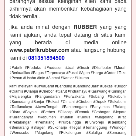
barangnya sesuai keinginan klien kami pada
akhirmya akan memberikan kebahagiaan yang
tidak ternilai.
jika anda minat dengan
yang yang
RUBBER
kami ajukan, anda tepat datang di situs kami
yang berada di media online
atau langsung hubungi
www.pabrikrubber.com
kami di
081351894500
#Pabrik #Produksi #Produsen #Jual #Grosir #Distributor #Murah
#Berkualitas #Bagus #Terpercaya #Pusat #Agen #Harga #Order #Toko
#Pesan #Usaha #Info #Alamat #Kantor #Ukuran
kami melayani #JawaBarat #Bandung #BandungBarat #Bekasi #Bogor
#Ciamis #Cianjur #Cirebon #Garut #Indramayu #Karawang #Kuningan
#Majalengka #Pangandaran #Purwakarta #Subang #Sukabumi
#Sumedang #Banjar #Bekasi #Cimahi #Cirebon #Depok #Sukabumi
#Tasikmalaya #JawaTengah #Banjarnegara #Banyumas #Batang
#Blora #Boyolali #Brebes #Cilacap #Demak #Grobogan #Jepara
#Karanganyar #Kebumen #Klaten #Kudus #Magelang #Pati
#Pekalongan #Pemalang #Purbalingga #Purworejo #Rembang
#Semarang #Sragen #Sukoharjo #Tegal #Temanggung #Wonogiri
#Wonosobo #Magelang #Pekalongan #Salatiga #Semarang