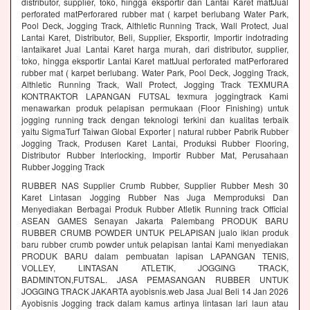
distributor, supplier, toko, hingga eksportir dan Lantai Karet mattJual
perforated matPerforared rubber mat ( karpet berlubang Water Park,
Pool Deck, Jogging Track, Althletic Running Track, Wall Protect, Jual
Lantai Karet, Distributor, Beli, Supplier, Eksportir, Importir indotrading
lantaikaret Jual Lantai Karet harga murah, dari distributor, supplier,
toko, hingga eksportir Lantai Karet mattJual perforated matPerforared
rubber mat ( karpet berlubang. Water Park, Pool Deck, Jogging Track,
Althletic Running Track, Wall Protect, Jogging Track TEXMURA
KONTRAKTOR LAPANGAN FUTSAL texmura joggingtrack Kami
menawarkan produk pelapisan permukaan (Floor Finishing) untuk
jogging running track dengan teknologi terkini dan kualitas terbaik
yaitu SigmaTurf Taiwan Global Exporter | natural rubber Pabrik Rubber
Jogging Track, Produsen Karet Lantai, Produksi Rubber Flooring,
Distributor Rubber Interlocking, Importir Rubber Mat, Perusahaan
Rubber Jogging Track
RUBBER NAS Supplier Crumb Rubber, Supplier Rubber Mesh 30
Karet Lintasan Jogging Rubber Nas Juga Memproduksi Dan
Menyediakan Berbagai Produk Rubber Atletik Running track Official
ASEAN GAMES Senayan Jakarta Palembang PRODUK BARU
RUBBER CRUMB POWDER UNTUK PELAPISAN jualo iklan produk
baru rubber crumb powder untuk pelapisan lantai Kami menyediakan
PRODUK BARU dalam pembuatan lapisan LAPANGAN TENIS,
VOLLEY, LINTASAN ATLETIK, JOGGING TRACK,
BADMINTON,FUTSAL. JASA PEMASANGAN RUBBER UNTUK
JOGGING TRACK JAKARTA ayobisnis.web Jasa Jual Beli 14 Jan 2026
Ayobisnis Jogging track dalam kamus artinya lintasan lari laun atau