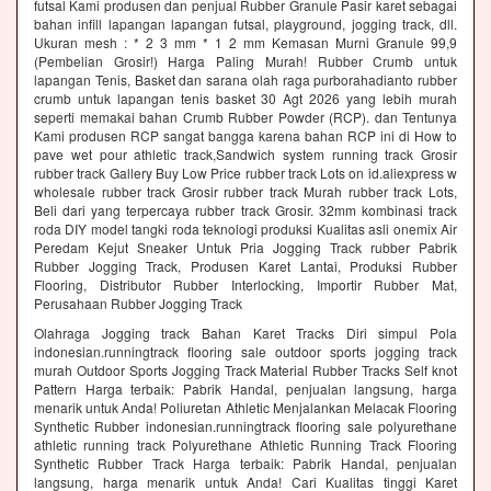
futsal Kami produsen dan penjual Rubber Granule Pasir karet sebagai
bahan infill lapangan lapangan futsal, playground, jogging track, dll.
Ukuran mesh : * 2 3 mm * 1 2 mm Kemasan Murni Granule 99,9
(Pembelian Grosir!) Harga Paling Murah! Rubber Crumb untuk
lapangan Tenis, Basket dan sarana olah raga purborahadianto rubber
crumb untuk lapangan tenis basket 30 Agt 2026 yang lebih murah
seperti memakai bahan Crumb Rubber Powder (RCP). dan Tentunya
Kami produsen RCP sangat bangga karena bahan RCP ini di How to
pave wet pour athletic track,Sandwich system running track Grosir
rubber track Gallery Buy Low Price rubber track Lots on id.aliexpress w
wholesale rubber track Grosir rubber track Murah rubber track Lots,
Beli dari yang terpercaya rubber track Grosir. 32mm kombinasi track
roda DIY model tangki roda teknologi produksi Kualitas asli onemix Air
Peredam Kejut Sneaker Untuk Pria Jogging Track rubber Pabrik
Rubber Jogging Track, Produsen Karet Lantai, Produksi Rubber
Flooring, Distributor Rubber Interlocking, Importir Rubber Mat,
Perusahaan Rubber Jogging Track
Olahraga Jogging track Bahan Karet Tracks Diri simpul Pola
indonesian.runningtrack flooring sale outdoor sports jogging track
murah Outdoor Sports Jogging Track Material Rubber Tracks Self knot
Pattern Harga terbaik: Pabrik Handal, penjualan langsung, harga
menarik untuk Anda! Poliuretan Athletic Menjalankan Melacak Flooring
Synthetic Rubber indonesian.runningtrack flooring sale polyurethane
athletic running track Polyurethane Athletic Running Track Flooring
Synthetic Rubber Track Harga terbaik: Pabrik Handal, penjualan
langsung, harga menarik untuk Anda! Cari Kualitas tinggi Karet