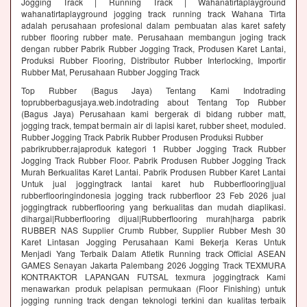
Jogging Track | Running Track | Wahanatirtaplayground
wahanatirtaplayground jogging track running track Wahana Tirta
adalah perusahaan profesional dalam pembuatan alas karet safety
rubber flooring rubber mate. Perusahaan membangun joging track
dengan rubber Pabrik Rubber Jogging Track, Produsen Karet Lantai,
Produksi Rubber Flooring, Distributor Rubber Interlocking, Importir
Rubber Mat, Perusahaan Rubber Jogging Track
Top Rubber (Bagus Jaya) Tentang Kami Indotrading
toprubberbagusjaya.web.indotrading about Tentang Top Rubber
(Bagus Jaya) Perusahaan kami bergerak di bidang rubber matt,
jogging track, tempat bermain air di lapisi karet, rubber sheet, moduled.
Rubber Jogging Track Pabrik Rubber Produsen Produksi Rubber
pabrikrubber.rajaproduk kategori 1 Rubber Jogging Track Rubber
Jogging Track Rubber Floor. Pabrik Produsen Rubber Jogging Track
Murah Berkualitas Karet Lantai. Pabrik Produsen Rubber Karet Lantai
Untuk jual joggingtrack lantai karet hub Rubberflooring|jual
rubberflooringindonesia jogging track rubberfloor 23 Feb 2026 jual
joggingtrack rubberflooring yang berkualitas dan mudah diaplikasi.
dihargai|Rubberflooring dijual|Rubberflooring murah|harga pabrik
RUBBER NAS Supplier Crumb Rubber, Supplier Rubber Mesh 30
Karet Lintasan Jogging Perusahaan Kami Bekerja Keras Untuk
Menjadi Yang Terbaik Dalam Atletik Running track Official ASEAN
GAMES Senayan Jakarta Palembang 2026 Jogging Track TEXMURA
KONTRAKTOR LAPANGAN FUTSAL texmura joggingtrack Kami
menawarkan produk pelapisan permukaan (Floor Finishing) untuk
jogging running track dengan teknologi terkini dan kualitas terbaik