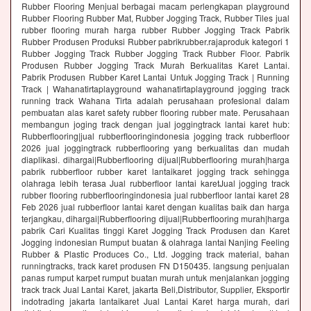
Rubber Flooring Menjual berbagai macam perlengkapan playground
Rubber Flooring Rubber Mat, Rubber Jogging Track, Rubber Tiles jual
rubber flooring murah harga rubber Rubber Jogging Track Pabrik
Rubber Produsen Produksi Rubber pabrikrubber.rajaproduk kategori 1
Rubber Jogging Track Rubber Jogging Track Rubber Floor. Pabrik
Produsen Rubber Jogging Track Murah Berkualitas Karet Lantai.
Pabrik Produsen Rubber Karet Lantai Untuk Jogging Track | Running
Track | Wahanatirtaplayground wahanatirtaplayground jogging track
running track Wahana Tirta adalah perusahaan profesional dalam
pembuatan alas karet safety rubber flooring rubber mate. Perusahaan
membangun joging track dengan jual joggingtrack lantai karet hub:
Rubberflooring|jual rubberflooringindonesia jogging track rubberfloor
2026 jual joggingtrack rubberflooring yang berkualitas dan mudah
diaplikasi. dihargai|Rubberflooring dijual|Rubberflooring murah|harga
pabrik rubberfloor rubber karet lantaikaret jogging track sehingga
olahraga lebih terasa Jual rubberfloor lantai karetJual jogging track
rubber flooring rubberflooringindonesia jual rubberfloor lantai karet 28
Feb 2026 jual rubberfloor lantai karet dengan kualitas baik dan harga
terjangkau, dihargai|Rubberflooring dijual|Rubberflooring murah|harga
pabrik Cari Kualitas tinggi Karet Jogging Track Produsen dan Karet
Jogging indonesian Rumput buatan & olahraga lantai Nanjing Feeling
Rubber & Plastic Produces Co., Ltd. Jogging track material, bahan
runningtracks, track karet produsen FN D150435. langsung penjualan
panas rumput karpet rumput buatan murah untuk menjalankan jogging
track track Jual Lantai Karet, jakarta Beli,Distributor, Supplier, Eksportir
indotrading jakarta lantaikaret Jual Lantai Karet harga murah, dari