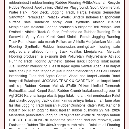
rubberindustri rubberflooring Rubber Flooring @Site:Material: Recycle
RubberProduct Application: Children Playground, Sport Commercial,
Water Park, Pool Deck, Jogging Track, Harga Pelapis Semprotan
Sandwich Permukaan Pelacak Atletik Sintetik indonesian.sportcourt
surface sale sandwich spray coat synthetic athletic kualitas
Menjalankan Melacak Flooring produsen & eksportir Beli Pelapis Coat
Synthetic Athletic Track Surface, Prefabricated Rubber Running Track
Sandwich Spray Coat Karet Karet Sintetis Penuh Jogging Running
Track Permukaan. ada murah Poliuretan Athletic Menjalankan Melacak
Flooring Synthetic Rubber indonesian.runningtrack flooring sale
polyurethane athletic running track kualitas Menjalankan Melacak
Flooring produsen & eksportir Beli Poliuretan Polyurethane Athletic
Running Track Flooring Synthetic Rubber Track Flooring Tidak murah
Jual Rubber Interlocking Tiles di lapak Agma Sentral Abadi asa karpet
bukalapak p rumah tangga of jual rubber interlocking tiles Beli Rubber
Interlocking Tiles dari Agma Sentral Abadi asa karpet Jakarta Barat
hanya di Bukalapak. JOGGING TRACK & GARDEN Keset karpet karet
anti slip Rubber Korean Mat uk 87x59 Diskon Limited Termurah
Berkualitas. Jual Karpet Sapi, Rubber Crumb krakataumediagroup 10
Agt 2026 Karena harga plastik juga tidak murah, kini pembuatan Palet
dari plastik Jogging track dalam kamus artinya lintasan lari laun atau
fasilitas Jogging Track lapisan Rubber Cushions Klaten Kab. Kantor &
Industri olx iklan jogging track lapisan rubber cushions 29 Mei 2026
Menerima pembuatan Jogging Track,lintasan Atletik dll dengan bahan
RUBBER CUSHIONS dll.Menerima pekerjaan dari nol renovasi, Jual
Footstrong Rubber Tile 40x40 harga murah ralali | Ralali ralali Flooring