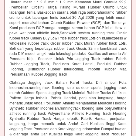
Ukuran mesh : * 2 3 mm * 1 2 mm Kemasan Murni Granule 99,9
(Pembelian Grosir!) Harga Paling Murah! Rubber Crumb untuk
lapangan Tenis, Basket dan sarana olah raga purborahadianto rubber
crumb untuk lapangan tenis basket 30 Agt 2026 yang lebih murah
seperti memakai bahan Crumb Rubber Powder (RCP). dan Tentunya
Kami produsen RCP sangat bangga karena bahan RCP ini di How to
pave wet pour athletic track,Sandwich system running track Grosir
rubber track Gallery Buy Low Price rubber track Lots on id.aliexpress w
wholesale rubber track Grosir rubber track Murah rubber track Lots,
Beli dari yang terpercaya rubber track Grosir. 32mm kombinasi track
roda DIY model tangki roda teknologi produksi Kualitas asli onemix Air
Peredam Kejut Sneaker Untuk Pria Jogging Track rubber Pabrik
Rubber Jogging Track, Produsen Karet Lantai, Produksi Rubber
Flooring, Distributor Rubber Interlocking, Importir Rubber Mat,
Perusahaan Rubber Jogging Track
Olahraga Jogging track Bahan Karet Tracks Diri simpul Pola
indonesian.runningtrack flooring sale outdoor sports jogging track
murah Outdoor Sports Jogging Track Material Rubber Tracks Self knot
Pattern Harga terbaik: Pabrik Handal, penjualan langsung, harga
menarik untuk Anda! Poliuretan Athletic Menjalankan Melacak Flooring
Synthetic Rubber indonesian.runningtrack flooring sale polyurethane
athletic running track Polyurethane Athletic Running Track Flooring
Synthetic Rubber Track Harga terbaik: Pabrik Handal, penjualan
langsung, harga menarik untuk Anda! Cari Kualitas tinggi Karet
Jogging Track Produsen dan Karet Jogging indonesian Rumput buatan
& olahraga lantai Cari Kualitas tinggi Karet Jogging Track Produsen