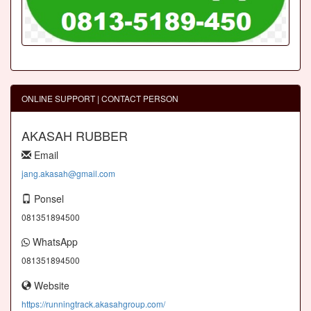
ONLINE SUPPORT | CONTACT PERSON
AKASAH RUBBER
Email
jang.akasah@gmail.com
Ponsel
081351894500
WhatsApp
081351894500
Website
https://runningtrack.akasahgroup.com/