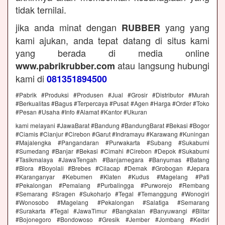
tidak ternilai.
jika anda minat dengan
yang yang
RUBBER
kami ajukan, anda tepat datang di situs kami
yang berada di media online
atau langsung hubungi
www.pabrikrubber.com
kami di
081351894500
#Pabrik #Produksi #Produsen #Jual #Grosir #Distributor #Murah
#Berkualitas #Bagus #Terpercaya #Pusat #Agen #Harga #Order #Toko
#Pesan #Usaha #Info #Alamat #Kantor #Ukuran
kami melayani #JawaBarat #Bandung #BandungBarat #Bekasi #Bogor
#Ciamis #Cianjur #Cirebon #Garut #Indramayu #Karawang #Kuningan
#Majalengka #Pangandaran #Purwakarta #Subang #Sukabumi
#Sumedang #Banjar #Bekasi #Cimahi #Cirebon #Depok #Sukabumi
#Tasikmalaya #JawaTengah #Banjarnegara #Banyumas #Batang
#Blora #Boyolali #Brebes #Cilacap #Demak #Grobogan #Jepara
#Karanganyar #Kebumen #Klaten #Kudus #Magelang #Pati
#Pekalongan #Pemalang #Purbalingga #Purworejo #Rembang
#Semarang #Sragen #Sukoharjo #Tegal #Temanggung #Wonogiri
#Wonosobo #Magelang #Pekalongan #Salatiga #Semarang
#Surakarta #Tegal #JawaTimur #Bangkalan #Banyuwangi #Blitar
#Bojonegoro #Bondowoso #Gresik #Jember #Jombang #Kediri