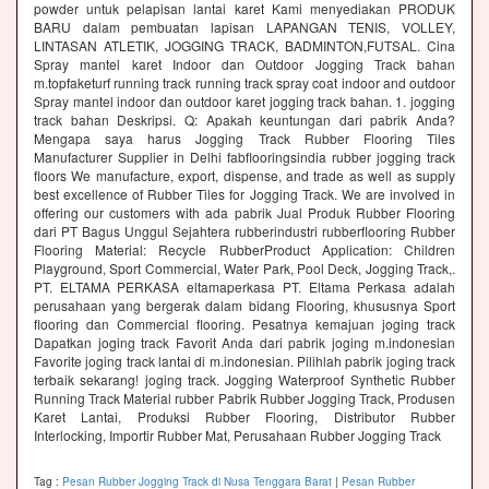
powder untuk pelapisan lantai karet Kami menyediakan PRODUK
BARU dalam pembuatan lapisan LAPANGAN TENIS, VOLLEY,
LINTASAN ATLETIK, JOGGING TRACK, BADMINTON,FUTSAL. Cina
Spray mantel karet Indoor dan Outdoor Jogging Track bahan
m.topfaketurf running track running track spray coat indoor and outdoor
Spray mantel indoor dan outdoor karet jogging track bahan. 1. jogging
track bahan Deskripsi. Q: Apakah keuntungan dari pabrik Anda?
Mengapa saya harus Jogging Track Rubber Flooring Tiles
Manufacturer Supplier in Delhi fabflooringsindia rubber jogging track
floors We manufacture, export, dispense, and trade as well as supply
best excellence of Rubber Tiles for Jogging Track. We are involved in
offering our customers with ada pabrik Jual Produk Rubber Flooring
dari PT Bagus Unggul Sejahtera rubberindustri rubberflooring Rubber
Flooring Material: Recycle RubberProduct Application: Children
Playground, Sport Commercial, Water Park, Pool Deck, Jogging Track,.
PT. ELTAMA PERKASA eltamaperkasa PT. Eltama Perkasa adalah
perusahaan yang bergerak dalam bidang Flooring, khususnya Sport
flooring dan Commercial flooring. Pesatnya kemajuan joging track
Dapatkan joging track Favorit Anda dari pabrik joging m.indonesian
Favorite joging track lantai di m.indonesian. Pilihlah pabrik joging track
terbaik sekarang! joging track. Jogging Waterproof Synthetic Rubber
Running Track Material rubber Pabrik Rubber Jogging Track, Produsen
Karet Lantai, Produksi Rubber Flooring, Distributor Rubber
Interlocking, Importir Rubber Mat, Perusahaan Rubber Jogging Track
Tag :
Pesan Rubber Jogging Track di Nusa Tenggara Barat
|
Pesan Rubber