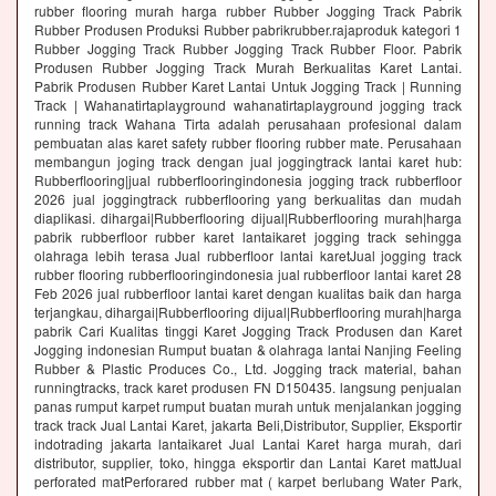
rubber flooring murah harga rubber Rubber Jogging Track Pabrik
Rubber Produsen Produksi Rubber pabrikrubber.rajaproduk kategori 1
Rubber Jogging Track Rubber Jogging Track Rubber Floor. Pabrik
Produsen Rubber Jogging Track Murah Berkualitas Karet Lantai.
Pabrik Produsen Rubber Karet Lantai Untuk Jogging Track | Running
Track | Wahanatirtaplayground wahanatirtaplayground jogging track
running track Wahana Tirta adalah perusahaan profesional dalam
pembuatan alas karet safety rubber flooring rubber mate. Perusahaan
membangun joging track dengan jual joggingtrack lantai karet hub:
Rubberflooring|jual rubberflooringindonesia jogging track rubberfloor
2026 jual joggingtrack rubberflooring yang berkualitas dan mudah
diaplikasi. dihargai|Rubberflooring dijual|Rubberflooring murah|harga
pabrik rubberfloor rubber karet lantaikaret jogging track sehingga
olahraga lebih terasa Jual rubberfloor lantai karetJual jogging track
rubber flooring rubberflooringindonesia jual rubberfloor lantai karet 28
Feb 2026 jual rubberfloor lantai karet dengan kualitas baik dan harga
terjangkau, dihargai|Rubberflooring dijual|Rubberflooring murah|harga
pabrik Cari Kualitas tinggi Karet Jogging Track Produsen dan Karet
Jogging indonesian Rumput buatan & olahraga lantai Nanjing Feeling
Rubber & Plastic Produces Co., Ltd. Jogging track material, bahan
runningtracks, track karet produsen FN D150435. langsung penjualan
panas rumput karpet rumput buatan murah untuk menjalankan jogging
track track Jual Lantai Karet, jakarta Beli,Distributor, Supplier, Eksportir
indotrading jakarta lantaikaret Jual Lantai Karet harga murah, dari
distributor, supplier, toko, hingga eksportir dan Lantai Karet mattJual
perforated matPerforared rubber mat ( karpet berlubang Water Park,