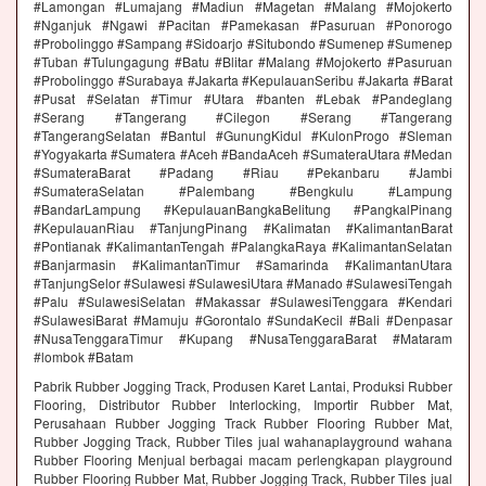
#Lamongan #Lumajang #Madiun #Magetan #Malang #Mojokerto
#Nganjuk #Ngawi #Pacitan #Pamekasan #Pasuruan #Ponorogo
#Probolinggo #Sampang #Sidoarjo #Situbondo #Sumenep #Sumenep
#Tuban #Tulungagung #Batu #Blitar #Malang #Mojokerto #Pasuruan
#Probolinggo #Surabaya #Jakarta #KepulauanSeribu #Jakarta #Barat
#Pusat #Selatan #Timur #Utara #banten #Lebak #Pandeglang
#Serang #Tangerang #Cilegon #Serang #Tangerang
#TangerangSelatan #Bantul #GunungKidul #KulonProgo #Sleman
#Yogyakarta #Sumatera #Aceh #BandaAceh #SumateraUtara #Medan
#SumateraBarat #Padang #Riau #Pekanbaru #Jambi
#SumateraSelatan #Palembang #Bengkulu #Lampung
#BandarLampung #KepulauanBangkaBelitung #PangkalPinang
#KepulauanRiau #TanjungPinang #Kalimatan #KalimantanBarat
#Pontianak #KalimantanTengah #PalangkaRaya #KalimantanSelatan
#Banjarmasin #KalimantanTimur #Samarinda #KalimantanUtara
#TanjungSelor #Sulawesi #SulawesiUtara #Manado #SulawesiTengah
#Palu #SulawesiSelatan #Makassar #SulawesiTenggara #Kendari
#SulawesiBarat #Mamuju #Gorontalo #SundaKecil #Bali #Denpasar
#NusaTenggaraTimur #Kupang #NusaTenggaraBarat #Mataram
#lombok #Batam
Pabrik Rubber Jogging Track, Produsen Karet Lantai, Produksi Rubber
Flooring, Distributor Rubber Interlocking, Importir Rubber Mat,
Perusahaan Rubber Jogging Track Rubber Flooring Rubber Mat,
Rubber Jogging Track, Rubber Tiles jual wahanaplayground wahana
Rubber Flooring Menjual berbagai macam perlengkapan playground
Rubber Flooring Rubber Mat, Rubber Jogging Track, Rubber Tiles jual