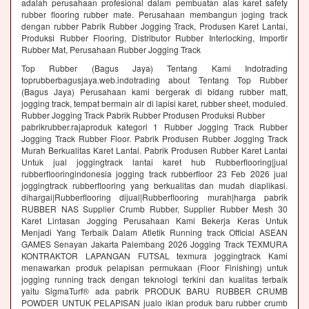
adalah perusahaan profesional dalam pembuatan alas karet safety
rubber flooring rubber mate. Perusahaan membangun joging track
dengan rubber Pabrik Rubber Jogging Track, Produsen Karet Lantai,
Produksi Rubber Flooring, Distributor Rubber Interlocking, Importir
Rubber Mat, Perusahaan Rubber Jogging Track
Top Rubber (Bagus Jaya) Tentang Kami Indotrading
toprubberbagusjaya.web.indotrading about Tentang Top Rubber
(Bagus Jaya) Perusahaan kami bergerak di bidang rubber matt,
jogging track, tempat bermain air di lapisi karet, rubber sheet, moduled.
Rubber Jogging Track Pabrik Rubber Produsen Produksi Rubber
pabrikrubber.rajaproduk kategori 1 Rubber Jogging Track Rubber
Jogging Track Rubber Floor. Pabrik Produsen Rubber Jogging Track
Murah Berkualitas Karet Lantai. Pabrik Produsen Rubber Karet Lantai
Untuk jual joggingtrack lantai karet hub Rubberflooring|jual
rubberflooringindonesia jogging track rubberfloor 23 Feb 2026 jual
joggingtrack rubberflooring yang berkualitas dan mudah diaplikasi.
dihargai|Rubberflooring dijual|Rubberflooring murah|harga pabrik
RUBBER NAS Supplier Crumb Rubber, Supplier Rubber Mesh 30
Karet Lintasan Jogging Perusahaan Kami Bekerja Keras Untuk
Menjadi Yang Terbaik Dalam Atletik Running track Official ASEAN
GAMES Senayan Jakarta Palembang 2026 Jogging Track TEXMURA
KONTRAKTOR LAPANGAN FUTSAL texmura joggingtrack Kami
menawarkan produk pelapisan permukaan (Floor Finishing) untuk
jogging running track dengan teknologi terkini dan kualitas terbaik
yaitu SigmaTurf® ada pabrik PRODUK BARU RUBBER CRUMB
POWDER UNTUK PELAPISAN jualo iklan produk baru rubber crumb