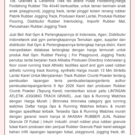
Tile, Granites & Ceramics Tiles No Brand Pusat Footstrong,Harga
Footstrong Rubber Tile 40x40 berkualitas. untuk taman bermain anak
anak (playground), jogging track, lantai pinggir kolam renang rubber
Pabrik Rubber Jogging Track, Produsen Karet Lantai, Produksi Rubber
Flooring, Distributor Rubber Interlocking, Importir Rubber Mat,
Perusahaan Rubber Jogging Track
Jual Beli Alat Gym & Perlengkapannya di Indonesia, Agen, Distributor
indonetwork alat gym perlengkapannya Temukan agen, supplier dan
distributor Alat Gym & Perlengkapannya terlengkap hanya disini. Kami
menyediakan database terlengkap dengan harga termurah untuk
produk Alat Gym. Rubber Paving ( For Playground, Jogging Track)
penutup lantai berjalan track Alibaba Produsen Directory indonesian g
floor cover running track Athletic facilities sport and gym used rubber
althetic running track flooring, synthetic Harga murah 13 Mm Sintetis
Lantai Karet Untuk Menjalankan Track Rubber Crumb Powder tentang
pembuatan lapangan tenis pembuatanlapangantenis author
pembuatanlapangantenis 9 Apr 2026 Kami dari produsen Rubber
Crumb Powder (Tepung Karet) memberikan solusi yaitu LINTASAN
ATLETIK JOGGING TRACK GRAVEL. Jual Gps & Running Watches
dengan Harga Murah | Bhinneka bhinneka category gps running
watches Daftar harga Gps & Running Watches terbaru & murah
dengan spesifikasi terbaik. Tersedia Gps & Running Watches murah
dengan garansi resmi hanya di AKASAH RUBBER JUAL Rubber
Granule Of Futsal | inkuiri industri. zmart rubber plus rubber granule
futsal Kami produsen dan penjual Rubber Granule Pasir karet sebagai
bahan infill lapangan lapangan futsal, playground, jogging track, dll.