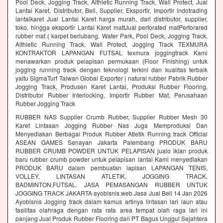
Pool Deck, Jogging Track, Althletic Running Track, Wall Protect, Jual
Lantai Karet, Distributor, Beli, Supplier, Eksportir, Importir indotrading
lantaikaret Jual Lantai Karet harga murah, dari distributor, supplier,
toko, hingga eksportir Lantai Karet mattJual perforated matPerforared
rubber mat ( karpet berlubang. Water Park, Pool Deck, Jogging Track,
Althletic Running Track, Wall Protect, Jogging Track TEXMURA
KONTRAKTOR LAPANGAN FUTSAL texmura joggingtrack Kami
menawarkan produk pelapisan permukaan (Floor Finishing) untuk
jogging running track dengan teknologi terkini dan kualitas terbaik
yaitu SigmaTurf Taiwan Global Exporter | natural rubber Pabrik Rubber
Jogging Track, Produsen Karet Lantai, Produksi Rubber Flooring,
Distributor Rubber Interlocking, Importir Rubber Mat, Perusahaan
Rubber Jogging Track
RUBBER NAS Supplier Crumb Rubber, Supplier Rubber Mesh 30
Karet Lintasan Jogging Rubber Nas Juga Memproduksi Dan
Menyediakan Berbagai Produk Rubber Atletik Running track Official
ASEAN GAMES Senayan Jakarta Palembang PRODUK BARU
RUBBER CRUMB POWDER UNTUK PELAPISAN jualo iklan produk
baru rubber crumb powder untuk pelapisan lantai Kami menyediakan
PRODUK BARU dalam pembuatan lapisan LAPANGAN TENIS,
VOLLEY, LINTASAN ATLETIK, JOGGING TRACK,
BADMINTON,FUTSAL. JASA PEMASANGAN RUBBER UNTUK
JOGGING TRACK JAKARTA ayobisnis.web Jasa Jual Beli 14 Jan 2026
Ayobisnis Jogging track dalam kamus artinya lintasan lari laun atau
fasilitas olahraga dengan rata rata area tempat olah raga lari ini
panjang Jual Produk Rubber Flooring dari PT Bagus Unggul Sejahtera