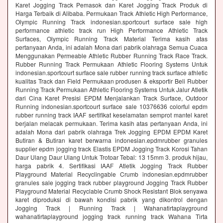
Karet Jogging Track Pemasok dan Karet Jogging Track Produk di
Harga Terbaik di Alibaba. Permukaan Track Athletic High Performance,
Olympic Running Track indonesian.sportcourt surface sale high
performance athletic track run High Performance Athletic Track
Surfaces, Olympic Running Track Material Terima kasih atas
pertanyaan Anda, ini adalah Mona dari pabrik olahraga Semua Cuaca
Menggunakan Permeable Athletic Rubber Running Track Race Track.
Rubber Running Track Permukaan Athletic Flooring Systems Untuk
indonesian.sportcourt surface sale rubber running track surface athletic
kualitas Track dan Field Permukaan produsen & eksportir Beli Rubber
Running Track Permukaan Athletic Flooring Systems Untuk Jalur Atletik
dari Cina Karet Presisi EPDM Menjalankan Track Surface, Outdoor
Running indonesian.sportcourt surface sale 10376636 colorful epdm
rubber running track IAAF sertifikat keselamatan semprot mantel karet
berjalan melacak permukaan. Terima kasih atas pertanyaan Anda, ini
adalah Mona dari pabrik olahraga Trek Jogging EPDM EPDM Karet
Butiran & Butiran karet berwarna indonesian.epdmrubber granules
supplier epdm jogging track Elastis EPDM Jogging Track Korosi Tahan
Daur Ulang Daur Ulang Untuk Trotoar Tebal: 13 15mm 3. produk hijau,
harga pabrik 4. Sertifikasi IAAF Atletik Jogging Track Rubber
Playground Material Recyclingable Crumb indonesian.epdmrubber
granules sale jogging track rubber playground Jogging Track Rubber
Playground Material Recyclable Crumb Shock Resistant Blok senyawa
karet diproduksi di bawah kondisi pabrik yang dikontrol dengan
Jogging Track | Running Track | Wahanatirtaplayground
wahanatirtaplayground jogging track running track Wahana Tirta