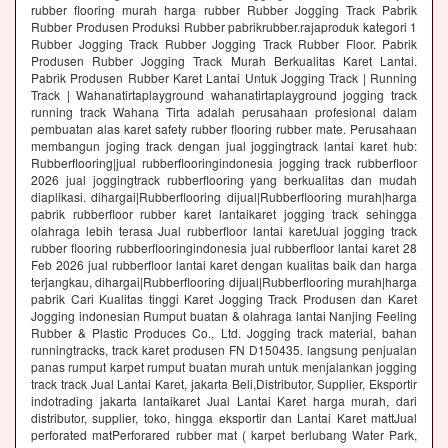
rubber flooring murah harga rubber Rubber Jogging Track Pabrik
Rubber Produsen Produksi Rubber pabrikrubber.rajaproduk kategori 1
Rubber Jogging Track Rubber Jogging Track Rubber Floor. Pabrik
Produsen Rubber Jogging Track Murah Berkualitas Karet Lantai.
Pabrik Produsen Rubber Karet Lantai Untuk Jogging Track | Running
Track | Wahanatirtaplayground wahanatirtaplayground jogging track
running track Wahana Tirta adalah perusahaan profesional dalam
pembuatan alas karet safety rubber flooring rubber mate. Perusahaan
membangun joging track dengan jual joggingtrack lantai karet hub:
Rubberflooring|jual rubberflooringindonesia jogging track rubberfloor
2026 jual joggingtrack rubberflooring yang berkualitas dan mudah
diaplikasi. dihargai|Rubberflooring dijual|Rubberflooring murah|harga
pabrik rubberfloor rubber karet lantaikaret jogging track sehingga
olahraga lebih terasa Jual rubberfloor lantai karetJual jogging track
rubber flooring rubberflooringindonesia jual rubberfloor lantai karet 28
Feb 2026 jual rubberfloor lantai karet dengan kualitas baik dan harga
terjangkau, dihargai|Rubberflooring dijual|Rubberflooring murah|harga
pabrik Cari Kualitas tinggi Karet Jogging Track Produsen dan Karet
Jogging indonesian Rumput buatan & olahraga lantai Nanjing Feeling
Rubber & Plastic Produces Co., Ltd. Jogging track material, bahan
runningtracks, track karet produsen FN D150435. langsung penjualan
panas rumput karpet rumput buatan murah untuk menjalankan jogging
track track Jual Lantai Karet, jakarta Beli,Distributor, Supplier, Eksportir
indotrading jakarta lantaikaret Jual Lantai Karet harga murah, dari
distributor, supplier, toko, hingga eksportir dan Lantai Karet mattJual
perforated matPerforared rubber mat ( karpet berlubang Water Park,