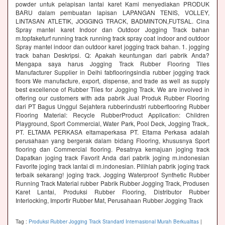
powder untuk pelapisan lantai karet Kami menyediakan PRODUK
BARU dalam pembuatan lapisan LAPANGAN TENIS, VOLLEY,
LINTASAN ATLETIK, JOGGING TRACK, BADMINTON,FUTSAL. Cina
Spray mantel karet Indoor dan Outdoor Jogging Track bahan
m.topfaketurf running track running track spray coat indoor and outdoor
Spray mantel indoor dan outdoor karet jogging track bahan. 1. jogging
track bahan Deskripsi. Q: Apakah keuntungan dari pabrik Anda?
Mengapa saya harus Jogging Track Rubber Flooring Tiles
Manufacturer Supplier in Delhi fabflooringsindia rubber jogging track
floors We manufacture, export, dispense, and trade as well as supply
best excellence of Rubber Tiles for Jogging Track. We are involved in
offering our customers with ada pabrik Jual Produk Rubber Flooring
dari PT Bagus Unggul Sejahtera rubberindustri rubberflooring Rubber
Flooring Material: Recycle RubberProduct Application: Children
Playground, Sport Commercial, Water Park, Pool Deck, Jogging Track,.
PT. ELTAMA PERKASA eltamaperkasa PT. Eltama Perkasa adalah
perusahaan yang bergerak dalam bidang Flooring, khususnya Sport
flooring dan Commercial flooring. Pesatnya kemajuan joging track
Dapatkan joging track Favorit Anda dari pabrik joging m.indonesian
Favorite joging track lantai di m.indonesian. Pilihlah pabrik joging track
terbaik sekarang! joging track. Jogging Waterproof Synthetic Rubber
Running Track Material rubber Pabrik Rubber Jogging Track, Produsen
Karet Lantai, Produksi Rubber Flooring, Distributor Rubber
Interlocking, Importir Rubber Mat, Perusahaan Rubber Jogging Track
Tag :
Produksi Rubber Jogging Track Standard Internasional Murah Berkualitas
|