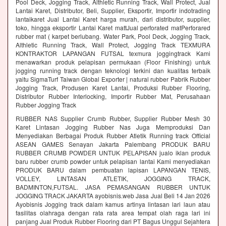
Pool Deck, Jogging Track, Althletic Running Track, Wall Protect, Jual
Lantai Karet, Distributor, Beli, Supplier, Eksportir, Importir indotrading
lantaikaret Jual Lantai Karet harga murah, dari distributor, supplier,
toko, hingga eksportir Lantai Karet mattJual perforated matPerforared
rubber mat ( karpet berlubang. Water Park, Pool Deck, Jogging Track,
Althletic Running Track, Wall Protect, Jogging Track TEXMURA
KONTRAKTOR LAPANGAN FUTSAL texmura joggingtrack Kami
menawarkan produk pelapisan permukaan (Floor Finishing) untuk
jogging running track dengan teknologi terkini dan kualitas terbaik
yaitu SigmaTurf Taiwan Global Exporter | natural rubber Pabrik Rubber
Jogging Track, Produsen Karet Lantai, Produksi Rubber Flooring,
Distributor Rubber Interlocking, Importir Rubber Mat, Perusahaan
Rubber Jogging Track
RUBBER NAS Supplier Crumb Rubber, Supplier Rubber Mesh 30
Karet Lintasan Jogging Rubber Nas Juga Memproduksi Dan
Menyediakan Berbagai Produk Rubber Atletik Running track Official
ASEAN GAMES Senayan Jakarta Palembang PRODUK BARU
RUBBER CRUMB POWDER UNTUK PELAPISAN jualo iklan produk
baru rubber crumb powder untuk pelapisan lantai Kami menyediakan
PRODUK BARU dalam pembuatan lapisan LAPANGAN TENIS,
VOLLEY, LINTASAN ATLETIK, JOGGING TRACK,
BADMINTON,FUTSAL. JASA PEMASANGAN RUBBER UNTUK
JOGGING TRACK JAKARTA ayobisnis.web Jasa Jual Beli 14 Jan 2026
Ayobisnis Jogging track dalam kamus artinya lintasan lari laun atau
fasilitas olahraga dengan rata rata area tempat olah raga lari ini
panjang Jual Produk Rubber Flooring dari PT Bagus Unggul Sejahtera