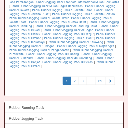
Jasa Pemasangan Rubber Jogging Track Standard Internasional Murah Berkualitas
|
Pabrik Rubber Jogging Track Murah Bagus Berkualitas
|
Pabrik Rubber Jogging
Track di Jakarta
|
Pabrik Rubber Jogging Track di Jakarta Barat
|
Pabrik Rubber
Jogging Track di Jakarta Pusat
|
Pabrik Rubber Jogging Track di Jakarta Selatan
|
Pabrik Rubber Jogging Track di Jakarta Timur
|
Pabrik Rubber Jogging Track di
Jakarta Utara
|
Pabrik Rubber Jogging Track di Jawa Barat
|
Pabrik Rubber Jogging
Track di Bandung
|
Pabrik Rubber Jogging Track di Bandung Barat
|
Pabrik Rubber
Jogging Track di Bekasi
|
Pabrik Rubber Jogging Track di Bogor
|
Pabrik Rubber
Jogging Track di Ciamis
|
Pabrik Rubber Jogging Track di Cianjur
|
Pabrik Rubber
Jogging Track di Cirebon
|
Pabrik Rubber Jogging Track di Garut
|
Pabrik Rubber
Jogging Track di Indramayu
|
Pabrik Rubber Jogging Track di Karawang
|
Pabrik
Rubber Jogging Track di Kuningan
|
Pabrik Rubber Jogging Track di Majalengka
|
Pabrik Rubber Jogging Track di Pangandaran
|
Pabrik Rubber Jogging Track di
Purwakarta
|
Pabrik Rubber Jogging Track di Subang
|
Pabrik Rubber Jogging
Track di Sukabumi
|
Pabrik Rubber Jogging Track di Sumedang
|
Pabrik Rubber
Jogging Track di Banjar
|
Pabrik Rubber Jogging Track di Bekasi
|
Pabrik Rubber
Jogging Track di Cimahi
|
(current)
1
2
3
...
69
Rubber Running Track
Rubber Jogging Track