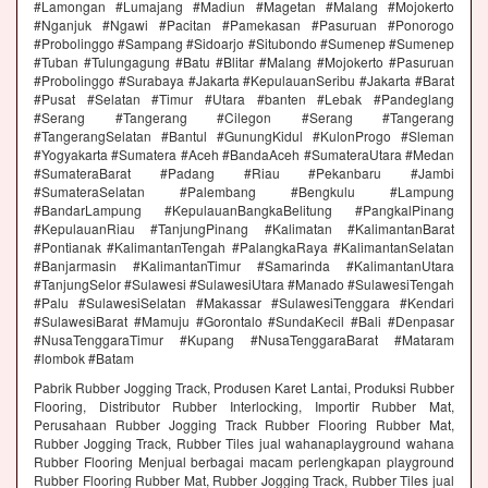
#Lamongan #Lumajang #Madiun #Magetan #Malang #Mojokerto
#Nganjuk #Ngawi #Pacitan #Pamekasan #Pasuruan #Ponorogo
#Probolinggo #Sampang #Sidoarjo #Situbondo #Sumenep #Sumenep
#Tuban #Tulungagung #Batu #Blitar #Malang #Mojokerto #Pasuruan
#Probolinggo #Surabaya #Jakarta #KepulauanSeribu #Jakarta #Barat
#Pusat #Selatan #Timur #Utara #banten #Lebak #Pandeglang
#Serang #Tangerang #Cilegon #Serang #Tangerang
#TangerangSelatan #Bantul #GunungKidul #KulonProgo #Sleman
#Yogyakarta #Sumatera #Aceh #BandaAceh #SumateraUtara #Medan
#SumateraBarat #Padang #Riau #Pekanbaru #Jambi
#SumateraSelatan #Palembang #Bengkulu #Lampung
#BandarLampung #KepulauanBangkaBelitung #PangkalPinang
#KepulauanRiau #TanjungPinang #Kalimatan #KalimantanBarat
#Pontianak #KalimantanTengah #PalangkaRaya #KalimantanSelatan
#Banjarmasin #KalimantanTimur #Samarinda #KalimantanUtara
#TanjungSelor #Sulawesi #SulawesiUtara #Manado #SulawesiTengah
#Palu #SulawesiSelatan #Makassar #SulawesiTenggara #Kendari
#SulawesiBarat #Mamuju #Gorontalo #SundaKecil #Bali #Denpasar
#NusaTenggaraTimur #Kupang #NusaTenggaraBarat #Mataram
#lombok #Batam
Pabrik Rubber Jogging Track, Produsen Karet Lantai, Produksi Rubber
Flooring, Distributor Rubber Interlocking, Importir Rubber Mat,
Perusahaan Rubber Jogging Track Rubber Flooring Rubber Mat,
Rubber Jogging Track, Rubber Tiles jual wahanaplayground wahana
Rubber Flooring Menjual berbagai macam perlengkapan playground
Rubber Flooring Rubber Mat, Rubber Jogging Track, Rubber Tiles jual