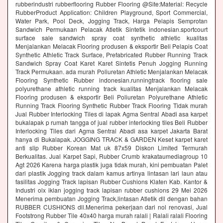
rubberindustri rubberflooring Rubber Flooring @Site:Material: Recycle
RubberProduct Application: Children Playground, Sport Commercial,
Water Park, Pool Deck, Jogging Track, Harga Pelapis Semprotan
Sandwich Permukaan Pelacak Atletik Sintetik indonesian.sportcourt
surface sale sandwich spray coat synthetic athletic kualitas
Menjalankan Melacak Flooring produsen & eksportir Beli Pelapis Coat
Synthetic Athletic Track Surface, Prefabricated Rubber Running Track
Sandwich Spray Coat Karet Karet Sintetis Penuh Jogging Running
Track Permukaan. ada murah Poliuretan Athletic Menjalankan Melacak
Flooring Synthetic Rubber indonesian.runningtrack flooring sale
polyurethane athletic running track kualitas Menjalankan Melacak
Flooring produsen & eksportir Beli Poliuretan Polyurethane Athletic
Running Track Flooring Synthetic Rubber Track Flooring Tidak murah
Jual Rubber Interlocking Tiles di lapak Agma Sentral Abadi asa karpet
bukalapak p rumah tangga of jual rubber interlocking tiles Beli Rubber
Interlocking Tiles dari Agma Sentral Abadi asa karpet Jakarta Barat
hanya di Bukalapak. JOGGING TRACK & GARDEN Keset karpet karet
anti slip Rubber Korean Mat uk 87x59 Diskon Limited Termurah
Berkualitas. Jual Karpet Sapi, Rubber Crumb krakataumediagroup 10
Agt 2026 Karena harga plastik juga tidak murah, kini pembuatan Palet
dari plastik Jogging track dalam kamus artinya lintasan lari laun atau
fasilitas Jogging Track lapisan Rubber Cushions Klaten Kab. Kantor &
Industri olx iklan jogging track lapisan rubber cushions 29 Mei 2026
Menerima pembuatan Jogging Track,lintasan Atletik dll dengan bahan
RUBBER CUSHIONS dll.Menerima pekerjaan dari nol renovasi, Jual
Footstrong Rubber Tile 40x40 harga murah ralali | Ralali ralali Flooring