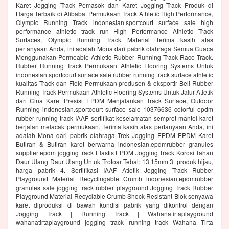
Karet Jogging Track Pemasok dan Karet Jogging Track Produk di
Harga Terbaik di Alibaba. Permukaan Track Athletic High Performance,
Olympic Running Track indonesian.sportcourt surface sale high
performance athletic track run High Performance Athletic Track
Surfaces, Olympic Running Track Material Terima kasih atas
pertanyaan Anda, ini adalah Mona dari pabrik olahraga Semua Cuaca
Menggunakan Permeable Athletic Rubber Running Track Race Track.
Rubber Running Track Permukaan Athletic Flooring Systems Untuk
indonesian.sportcourt surface sale rubber running track surface athletic
kualitas Track dan Field Permukaan produsen & eksportir Beli Rubber
Running Track Permukaan Athletic Flooring Systems Untuk Jalur Atletik
dari Cina Karet Presisi EPDM Menjalankan Track Surface, Outdoor
Running indonesian.sportcourt surface sale 10376636 colorful epdm
rubber running track IAAF sertifikat keselamatan semprot mantel karet
berjalan melacak permukaan. Terima kasih atas pertanyaan Anda, ini
adalah Mona dari pabrik olahraga Trek Jogging EPDM EPDM Karet
Butiran & Butiran karet berwarna indonesian.epdmrubber granules
supplier epdm jogging track Elastis EPDM Jogging Track Korosi Tahan
Daur Ulang Daur Ulang Untuk Trotoar Tebal: 13 15mm 3. produk hijau,
harga pabrik 4. Sertifikasi IAAF Atletik Jogging Track Rubber
Playground Material Recyclingable Crumb indonesian.epdmrubber
granules sale jogging track rubber playground Jogging Track Rubber
Playground Material Recyclable Crumb Shock Resistant Blok senyawa
karet diproduksi di bawah kondisi pabrik yang dikontrol dengan
Jogging Track | Running Track | Wahanatirtaplayground
wahanatirtaplayground jogging track running track Wahana Tirta