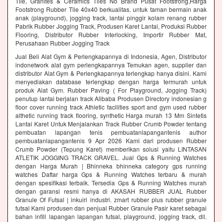
Tile, Granites & Ceramics Tiles No Brand Pusat Footstrong,Harga
Footstrong Rubber Tile 40x40 berkualitas. untuk taman bermain anak
anak (playground), jogging track, lantai pinggir kolam renang rubber
Pabrik Rubber Jogging Track, Produsen Karet Lantai, Produksi Rubber
Flooring, Distributor Rubber Interlocking, Importir Rubber Mat,
Perusahaan Rubber Jogging Track
Jual Beli Alat Gym & Perlengkapannya di Indonesia, Agen, Distributor
indonetwork alat gym perlengkapannya Temukan agen, supplier dan
distributor Alat Gym & Perlengkapannya terlengkap hanya disini. Kami
menyediakan database terlengkap dengan harga termurah untuk
produk Alat Gym. Rubber Paving ( For Playground, Jogging Track)
penutup lantai berjalan track Alibaba Produsen Directory indonesian g
floor cover running track Athletic facilities sport and gym used rubber
althetic running track flooring, synthetic Harga murah 13 Mm Sintetis
Lantai Karet Untuk Menjalankan Track Rubber Crumb Powder tentang
pembuatan lapangan tenis pembuatanlapangantenis author
pembuatanlapangantenis 9 Apr 2026 Kami dari produsen Rubber
Crumb Powder (Tepung Karet) memberikan solusi yaitu LINTASAN
ATLETIK JOGGING TRACK GRAVEL. Jual Gps & Running Watches
dengan Harga Murah | Bhinneka bhinneka category gps running
watches Daftar harga Gps & Running Watches terbaru & murah
dengan spesifikasi terbaik. Tersedia Gps & Running Watches murah
dengan garansi resmi hanya di AKASAH RUBBER JUAL Rubber
Granule Of Futsal | inkuiri industri. zmart rubber plus rubber granule
futsal Kami produsen dan penjual Rubber Granule Pasir karet sebagai
bahan infill lapangan lapangan futsal, playground, jogging track, dll.