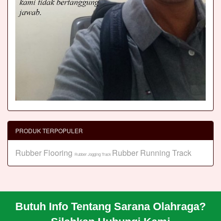
PRODUK TERPOPULER
Rubber Flooring
Rubber Running Track
Rubber Jogging Track
Butuh Info Tentang Sarana Olahraga?
BERANDA