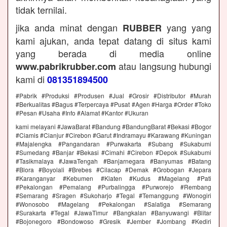
tidak ternilai.
jika anda minat dengan
yang yang
RUBBER
kami ajukan, anda tepat datang di situs kami
yang berada di media online
atau langsung hubungi
www.pabrikrubber.com
kami di
081351894500
#Pabrik #Produksi #Produsen #Jual #Grosir #Distributor #Murah
#Berkualitas #Bagus #Terpercaya #Pusat #Agen #Harga #Order #Toko
#Pesan #Usaha #Info #Alamat #Kantor #Ukuran
kami melayani #JawaBarat #Bandung #BandungBarat #Bekasi #Bogor
#Ciamis #Cianjur #Cirebon #Garut #Indramayu #Karawang #Kuningan
#Majalengka #Pangandaran #Purwakarta #Subang #Sukabumi
#Sumedang #Banjar #Bekasi #Cimahi #Cirebon #Depok #Sukabumi
#Tasikmalaya #JawaTengah #Banjarnegara #Banyumas #Batang
#Blora #Boyolali #Brebes #Cilacap #Demak #Grobogan #Jepara
#Karanganyar #Kebumen #Klaten #Kudus #Magelang #Pati
#Pekalongan #Pemalang #Purbalingga #Purworejo #Rembang
#Semarang #Sragen #Sukoharjo #Tegal #Temanggung #Wonogiri
#Wonosobo #Magelang #Pekalongan #Salatiga #Semarang
#Surakarta #Tegal #JawaTimur #Bangkalan #Banyuwangi #Blitar
#Bojonegoro #Bondowoso #Gresik #Jember #Jombang #Kediri