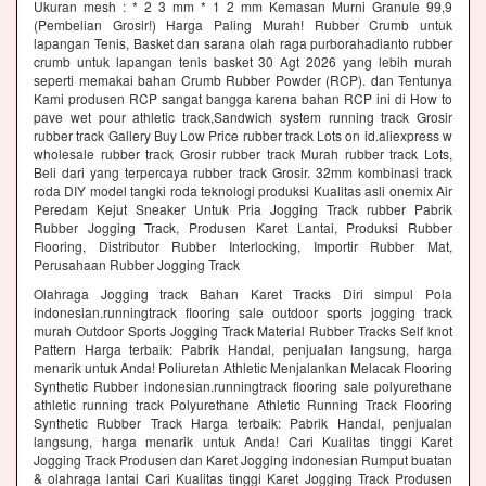
Ukuran mesh : * 2 3 mm * 1 2 mm Kemasan Murni Granule 99,9
(Pembelian Grosir!) Harga Paling Murah! Rubber Crumb untuk
lapangan Tenis, Basket dan sarana olah raga purborahadianto rubber
crumb untuk lapangan tenis basket 30 Agt 2026 yang lebih murah
seperti memakai bahan Crumb Rubber Powder (RCP). dan Tentunya
Kami produsen RCP sangat bangga karena bahan RCP ini di How to
pave wet pour athletic track,Sandwich system running track Grosir
rubber track Gallery Buy Low Price rubber track Lots on id.aliexpress w
wholesale rubber track Grosir rubber track Murah rubber track Lots,
Beli dari yang terpercaya rubber track Grosir. 32mm kombinasi track
roda DIY model tangki roda teknologi produksi Kualitas asli onemix Air
Peredam Kejut Sneaker Untuk Pria Jogging Track rubber Pabrik
Rubber Jogging Track, Produsen Karet Lantai, Produksi Rubber
Flooring, Distributor Rubber Interlocking, Importir Rubber Mat,
Perusahaan Rubber Jogging Track
Olahraga Jogging track Bahan Karet Tracks Diri simpul Pola
indonesian.runningtrack flooring sale outdoor sports jogging track
murah Outdoor Sports Jogging Track Material Rubber Tracks Self knot
Pattern Harga terbaik: Pabrik Handal, penjualan langsung, harga
menarik untuk Anda! Poliuretan Athletic Menjalankan Melacak Flooring
Synthetic Rubber indonesian.runningtrack flooring sale polyurethane
athletic running track Polyurethane Athletic Running Track Flooring
Synthetic Rubber Track Harga terbaik: Pabrik Handal, penjualan
langsung, harga menarik untuk Anda! Cari Kualitas tinggi Karet
Jogging Track Produsen dan Karet Jogging indonesian Rumput buatan
& olahraga lantai Cari Kualitas tinggi Karet Jogging Track Produsen