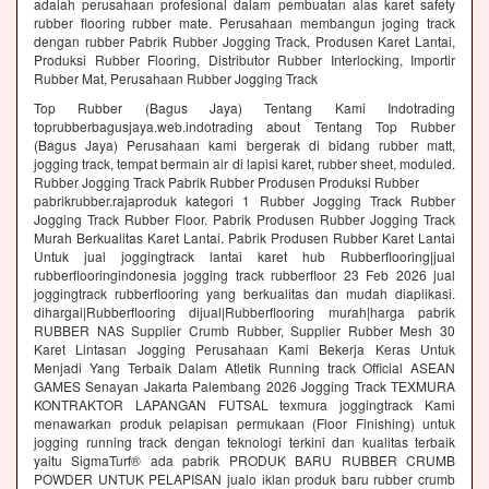
adalah perusahaan profesional dalam pembuatan alas karet safety
rubber flooring rubber mate. Perusahaan membangun joging track
dengan rubber Pabrik Rubber Jogging Track, Produsen Karet Lantai,
Produksi Rubber Flooring, Distributor Rubber Interlocking, Importir
Rubber Mat, Perusahaan Rubber Jogging Track
Top Rubber (Bagus Jaya) Tentang Kami Indotrading
toprubberbagusjaya.web.indotrading about Tentang Top Rubber
(Bagus Jaya) Perusahaan kami bergerak di bidang rubber matt,
jogging track, tempat bermain air di lapisi karet, rubber sheet, moduled.
Rubber Jogging Track Pabrik Rubber Produsen Produksi Rubber
pabrikrubber.rajaproduk kategori 1 Rubber Jogging Track Rubber
Jogging Track Rubber Floor. Pabrik Produsen Rubber Jogging Track
Murah Berkualitas Karet Lantai. Pabrik Produsen Rubber Karet Lantai
Untuk jual joggingtrack lantai karet hub Rubberflooring|jual
rubberflooringindonesia jogging track rubberfloor 23 Feb 2026 jual
joggingtrack rubberflooring yang berkualitas dan mudah diaplikasi.
dihargai|Rubberflooring dijual|Rubberflooring murah|harga pabrik
RUBBER NAS Supplier Crumb Rubber, Supplier Rubber Mesh 30
Karet Lintasan Jogging Perusahaan Kami Bekerja Keras Untuk
Menjadi Yang Terbaik Dalam Atletik Running track Official ASEAN
GAMES Senayan Jakarta Palembang 2026 Jogging Track TEXMURA
KONTRAKTOR LAPANGAN FUTSAL texmura joggingtrack Kami
menawarkan produk pelapisan permukaan (Floor Finishing) untuk
jogging running track dengan teknologi terkini dan kualitas terbaik
yaitu SigmaTurf® ada pabrik PRODUK BARU RUBBER CRUMB
POWDER UNTUK PELAPISAN jualo iklan produk baru rubber crumb