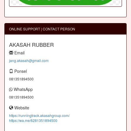
ONLINE SUPPORT | CONTACT PERSON
AKASAH RUBBER
Email
jang.akasah@gmail.com
Ponsel
081351894500
WhatsApp
081351894500
Website
https://runningtrack.akasahgroup.com/
https://wa.me/6281351894500