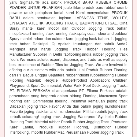
yaitu SigmaTurf® ada pabrik PRODUK BARU RUBBER CRUMB
POWDER UNTUK PELAPISAN jualo iklan produk baru rubber crumb
powder untuk pelapisan lantai karet Kami menyediakan PRODUK
BARU dalam pembuatan lapisan LAPANGAN TENIS, VOLLEY,
LINTASAN ATLETIK, JOGGING TRACK, BADMINTON,FUTSAL. Cina
Spray mantel karet Indoor dan Outdoor Jogging Track bahan
m.topfaketurf running track running track spray coat indoor and outdoor
Spray mantel indoor dan outdoor karet jogging track bahan. 1. jogging
track bahan Deskripsi. Q: Apakah keuntungan dari pabrik Anda?
Mengapa saya harus Jogging Track Rubber Flooring Tiles
Manufacturer Supplier in Delhi fabflooringsindia rubber jogging track
floors We manufacture, export, dispense, and trade as well as supply
best excellence of Rubber Tiles for Jogging Track. We are involved in
offering our customers with ada pabrik Jual Produk Rubber Flooring
dari PT Bagus Unggul Sejahtera rubberindustri rubberflooring Rubber
Flooring Material: Recycle RubberProduct Application: Children
Playground, Sport Commercial, Water Park, Pool Deck, Jogging Track,.
PT. ELTAMA PERKASA eltamaperkasa PT. Eltama Perkasa adalah
perusahaan yang bergerak dalam bidang Flooring, khususnya Sport
flooring dan Commercial flooring. Pesatnya kemajuan joging track
Dapatkan joging track Favorit Anda dari pabrik joging m.indonesian
Favorite joging track lantai di m.indonesian. Pilihlah pabrik joging track
terbaik sekarang! joging track. Jogging Waterproof Synthetic Rubber
Running Track Material rubber Pabrik Rubber Jogging Track, Produsen
Karet Lantai, Produksi Rubber Flooring, Distributor Rubber
Interlocking, Importir Rubber Mat, Perusahaan Rubber Jogging Track