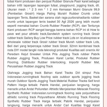
futsal Kami produsen dan penjual Rubber Granule Pasir karet sebagai
bahan infill lapangan lapangan futsal, playground, jogging track, dll.
Ukuran mesh : * 2 3 mm * 1 2 mm Kemasan Murni Granule 99,9
(Pembelian Grosir!) Harga Paling Murah! Rubber Crumb untuk
lapangan Tenis, Basket dan sarana olah raga purborahadianto rubber
crumb untuk lapangan tenis basket 30 Agt 2026 yang lebih murah
seperti memakai bahan Crumb Rubber Powder (RCP). dan Tentunya
Kami produsen RCP sangat bangga karena bahan RCP ini di How to
pave wet pour athletic track,Sandwich system running track Grosir
rubber track Gallery Buy Low Price rubber track Lots on id.aliexpress w
wholesale rubber track Grosir rubber track Murah rubber track Lots,
Beli dari yang terpercaya rubber track Grosir. 32mm kombinasi track
roda DIY model tangki roda teknologi produksi Kualitas asli onemix Air
Peredam Kejut Sneaker Untuk Pria Jogging Track rubber Pabrik
Rubber Jogging Track, Produsen Karet Lantai, Produksi Rubber
Flooring, Distributor Rubber Interlocking, Importir Rubber Mat,
Perusahaan Rubber Jogging Track
Olahraga Jogging track Bahan Karet Tracks Diri simpul Pola
indonesian.runningtrack flooring sale outdoor sports jogging track
murah Outdoor Sports Jogging Track Material Rubber Tracks Self knot
Pattern Harga terbaik: Pabrik Handal, penjualan langsung, harga
menarik untuk Anda! Poliuretan Athletic Menjalankan Melacak Flooring
Synthetic Rubber indonesian.runningtrack flooring sale polyurethane
athletic running track Polyurethane Athletic Running Track Flooring
Synthetic Rubber Track Harga terbaik: Pabrik Handal, penjualan
langsung, harga menarik untuk Anda! Cari Kualitas tinggi Karet