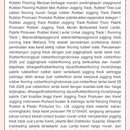
Rubber Flooring Menjual berbagai macam perlengkapan playground
Rubber Flooring Rubber Mat, Rubber Jogging Track, Rubber Tiles jual
rubber flooring murah harga rubber Rubber Jogging Track Pabrik
Rubber Produsen Produksi Rubber pabrikrubber.rajaproduk kategori 1
Rubber Jogging Track Rubber Jogging Track Rubber Floor. Pabrik
Produsen Rubber Jogging Track Murah Berkualitas Karet Lantai.
Pabrik Produsen Rubber Karet Lantai Untuk Jogging Track | Running
Track | Wahanatirtaplayground wahanatirtaplayground jogging track
running track Wahana Tirta adalah perusahaan profesional dalam
pembuatan alas karet safety rubber flooring rubber mate. Perusahaan
membangun joging track dengan jual joggingtrack lantai karet hub:
Rubberflooring|jual rubberflooringindonesia jogging track rubberfloor
2026 jual joggingtrack rubberflooring yang berkualitas dan mudah
diaplikasi. dihargai|Rubberflooring dijual|Rubberflooring murah|harga
pabrik rubberfloor rubber karet lantaikaret jogging track sehingga
olahraga lebih terasa Jual rubberfloor lantai karetJual jogging track
rubber flooring rubberflooringindonesia jual rubberfloor lantai karet 28
Feb 2026 jual rubberfloor lantai karet dengan kualitas baik dan harga
terjangkau, dihargai|Rubberflooring dijual|Rubberflooring murah|harga
pabrik Cari Kualitas tinggi Karet Jogging Track Produsen dan Karet
Jogging indonesian Rumput buatan & olahraga lantai Nanjing Feeling
Rubber & Plastic Produces Co., Ltd. Jogging track material, bahan
runningtracks, track karet produsen FN D150435. langsung penjualan
panas rumput karpet rumput buatan murah untuk menjalankan jogging
track track Jual Lantai Karet, jakarta Beli,Distributor, Supplier, Eksportir
indotrading jakarta lantaikaret Jual Lantai Karet harga murah, dari