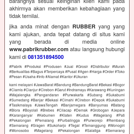
barangnya sesuai keinginan klien kami pada
akhirmya akan memberikan kebahagiaan yang
tidak ternilai.
jika anda minat dengan
yang yang
RUBBER
kami ajukan, anda tepat datang di situs kami
yang berada di media online
atau langsung hubungi
www.pabrikrubber.com
kami di
081351894500
#Pabrik #Produksi #Produsen #Jual #Grosir #Distributor #Murah
#Berkualitas #Bagus #Terpercaya #Pusat #Agen #Harga #Order #Toko
#Pesan #Usaha #Info #Alamat #Kantor #Ukuran
kami melayani #JawaBarat #Bandung #BandungBarat #Bekasi #Bogor
#Ciamis #Cianjur #Cirebon #Garut #Indramayu #Karawang #Kuningan
#Majalengka #Pangandaran #Purwakarta #Subang #Sukabumi
#Sumedang #Banjar #Bekasi #Cimahi #Cirebon #Depok #Sukabumi
#Tasikmalaya #JawaTengah #Banjarnegara #Banyumas #Batang
#Blora #Boyolali #Brebes #Cilacap #Demak #Grobogan #Jepara
#Karanganyar #Kebumen #Klaten #Kudus #Magelang #Pati
#Pekalongan #Pemalang #Purbalingga #Purworejo #Rembang
#Semarang #Sragen #Sukoharjo #Tegal #Temanggung #Wonogiri
#Wonosobo #Magelang #Pekalongan #Salatiga #Semarang