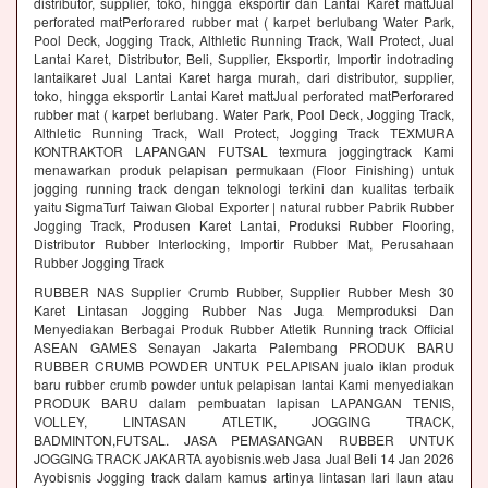
distributor, supplier, toko, hingga eksportir dan Lantai Karet mattJual
perforated matPerforared rubber mat ( karpet berlubang Water Park,
Pool Deck, Jogging Track, Althletic Running Track, Wall Protect, Jual
Lantai Karet, Distributor, Beli, Supplier, Eksportir, Importir indotrading
lantaikaret Jual Lantai Karet harga murah, dari distributor, supplier,
toko, hingga eksportir Lantai Karet mattJual perforated matPerforared
rubber mat ( karpet berlubang. Water Park, Pool Deck, Jogging Track,
Althletic Running Track, Wall Protect, Jogging Track TEXMURA
KONTRAKTOR LAPANGAN FUTSAL texmura joggingtrack Kami
menawarkan produk pelapisan permukaan (Floor Finishing) untuk
jogging running track dengan teknologi terkini dan kualitas terbaik
yaitu SigmaTurf Taiwan Global Exporter | natural rubber Pabrik Rubber
Jogging Track, Produsen Karet Lantai, Produksi Rubber Flooring,
Distributor Rubber Interlocking, Importir Rubber Mat, Perusahaan
Rubber Jogging Track
RUBBER NAS Supplier Crumb Rubber, Supplier Rubber Mesh 30
Karet Lintasan Jogging Rubber Nas Juga Memproduksi Dan
Menyediakan Berbagai Produk Rubber Atletik Running track Official
ASEAN GAMES Senayan Jakarta Palembang PRODUK BARU
RUBBER CRUMB POWDER UNTUK PELAPISAN jualo iklan produk
baru rubber crumb powder untuk pelapisan lantai Kami menyediakan
PRODUK BARU dalam pembuatan lapisan LAPANGAN TENIS,
VOLLEY, LINTASAN ATLETIK, JOGGING TRACK,
BADMINTON,FUTSAL. JASA PEMASANGAN RUBBER UNTUK
JOGGING TRACK JAKARTA ayobisnis.web Jasa Jual Beli 14 Jan 2026
Ayobisnis Jogging track dalam kamus artinya lintasan lari laun atau