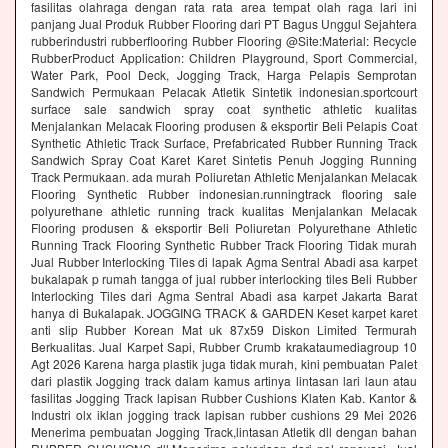
fasilitas olahraga dengan rata rata area tempat olah raga lari ini
panjang Jual Produk Rubber Flooring dari PT Bagus Unggul Sejahtera
rubberindustri rubberflooring Rubber Flooring @Site:Material: Recycle
RubberProduct Application: Children Playground, Sport Commercial,
Water Park, Pool Deck, Jogging Track, Harga Pelapis Semprotan
Sandwich Permukaan Pelacak Atletik Sintetik indonesian.sportcourt
surface sale sandwich spray coat synthetic athletic kualitas
Menjalankan Melacak Flooring produsen & eksportir Beli Pelapis Coat
Synthetic Athletic Track Surface, Prefabricated Rubber Running Track
Sandwich Spray Coat Karet Karet Sintetis Penuh Jogging Running
Track Permukaan. ada murah Poliuretan Athletic Menjalankan Melacak
Flooring Synthetic Rubber indonesian.runningtrack flooring sale
polyurethane athletic running track kualitas Menjalankan Melacak
Flooring produsen & eksportir Beli Poliuretan Polyurethane Athletic
Running Track Flooring Synthetic Rubber Track Flooring Tidak murah
Jual Rubber Interlocking Tiles di lapak Agma Sentral Abadi asa karpet
bukalapak p rumah tangga of jual rubber interlocking tiles Beli Rubber
Interlocking Tiles dari Agma Sentral Abadi asa karpet Jakarta Barat
hanya di Bukalapak. JOGGING TRACK & GARDEN Keset karpet karet
anti slip Rubber Korean Mat uk 87x59 Diskon Limited Termurah
Berkualitas. Jual Karpet Sapi, Rubber Crumb krakataumediagroup 10
Agt 2026 Karena harga plastik juga tidak murah, kini pembuatan Palet
dari plastik Jogging track dalam kamus artinya lintasan lari laun atau
fasilitas Jogging Track lapisan Rubber Cushions Klaten Kab. Kantor &
Industri olx iklan jogging track lapisan rubber cushions 29 Mei 2026
Menerima pembuatan Jogging Track,lintasan Atletik dll dengan bahan