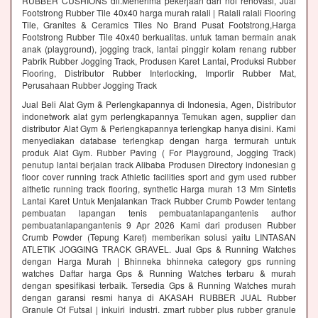
RUBBER CUSHIONS dll.Menerima pekerjaan dari nol renovasi, Jual
Footstrong Rubber Tile 40x40 harga murah ralali | Ralali ralali Flooring
Tile, Granites & Ceramics Tiles No Brand Pusat Footstrong,Harga
Footstrong Rubber Tile 40x40 berkualitas. untuk taman bermain anak
anak (playground), jogging track, lantai pinggir kolam renang rubber
Pabrik Rubber Jogging Track, Produsen Karet Lantai, Produksi Rubber
Flooring, Distributor Rubber Interlocking, Importir Rubber Mat,
Perusahaan Rubber Jogging Track
Jual Beli Alat Gym & Perlengkapannya di Indonesia, Agen, Distributor
indonetwork alat gym perlengkapannya Temukan agen, supplier dan
distributor Alat Gym & Perlengkapannya terlengkap hanya disini. Kami
menyediakan database terlengkap dengan harga termurah untuk
produk Alat Gym. Rubber Paving ( For Playground, Jogging Track)
penutup lantai berjalan track Alibaba Produsen Directory indonesian g
floor cover running track Athletic facilities sport and gym used rubber
althetic running track flooring, synthetic Harga murah 13 Mm Sintetis
Lantai Karet Untuk Menjalankan Track Rubber Crumb Powder tentang
pembuatan lapangan tenis pembuatanlapangantenis author
pembuatanlapangantenis 9 Apr 2026 Kami dari produsen Rubber
Crumb Powder (Tepung Karet) memberikan solusi yaitu LINTASAN
ATLETIK JOGGING TRACK GRAVEL. Jual Gps & Running Watches
dengan Harga Murah | Bhinneka bhinneka category gps running
watches Daftar harga Gps & Running Watches terbaru & murah
dengan spesifikasi terbaik. Tersedia Gps & Running Watches murah
dengan garansi resmi hanya di AKASAH RUBBER JUAL Rubber
Granule Of Futsal | inkuiri industri. zmart rubber plus rubber granule