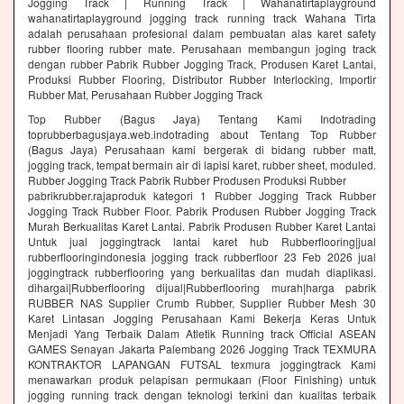
Jogging Track | Running Track | Wahanatirtaplayground
wahanatirtaplayground jogging track running track Wahana Tirta
adalah perusahaan profesional dalam pembuatan alas karet safety
rubber flooring rubber mate. Perusahaan membangun joging track
dengan rubber Pabrik Rubber Jogging Track, Produsen Karet Lantai,
Produksi Rubber Flooring, Distributor Rubber Interlocking, Importir
Rubber Mat, Perusahaan Rubber Jogging Track
Top Rubber (Bagus Jaya) Tentang Kami Indotrading
toprubberbagusjaya.web.indotrading about Tentang Top Rubber
(Bagus Jaya) Perusahaan kami bergerak di bidang rubber matt,
jogging track, tempat bermain air di lapisi karet, rubber sheet, moduled.
Rubber Jogging Track Pabrik Rubber Produsen Produksi Rubber
pabrikrubber.rajaproduk kategori 1 Rubber Jogging Track Rubber
Jogging Track Rubber Floor. Pabrik Produsen Rubber Jogging Track
Murah Berkualitas Karet Lantai. Pabrik Produsen Rubber Karet Lantai
Untuk jual joggingtrack lantai karet hub Rubberflooring|jual
rubberflooringindonesia jogging track rubberfloor 23 Feb 2026 jual
joggingtrack rubberflooring yang berkualitas dan mudah diaplikasi.
dihargai|Rubberflooring dijual|Rubberflooring murah|harga pabrik
RUBBER NAS Supplier Crumb Rubber, Supplier Rubber Mesh 30
Karet Lintasan Jogging Perusahaan Kami Bekerja Keras Untuk
Menjadi Yang Terbaik Dalam Atletik Running track Official ASEAN
GAMES Senayan Jakarta Palembang 2026 Jogging Track TEXMURA
KONTRAKTOR LAPANGAN FUTSAL texmura joggingtrack Kami
menawarkan produk pelapisan permukaan (Floor Finishing) untuk
jogging running track dengan teknologi terkini dan kualitas terbaik