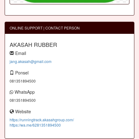
ONLINE SUPPORT | CONTACT PERSON
AKASAH RUBBER
Email
jang.akasah@gmail.com
Ponsel
081351894500
WhatsApp
081351894500
Website
https://runningtrack.akasahgroup.com/
https://wa.me/6281351894500