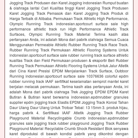
Jogging Track Produsen dan Karet Jogging indonesian Rumput buatan
& olahraga lantai Cari Kualitas tinggi Karet Jogging Track Produsen
Karet Jogging Track Pemasok dan Karet Jogging Track Produk di
Harga Terbaik di Alibaba. Permukaan Track Athletic High Performance,
Olympic Running Track indonesian.sportcourt surface sale high
performance athletic track run High Performance Athletic Track
Surfaces, Olympic Running Track Material Terima kasih atas
pertanyaan Anda, ini adalah Mona dari pabrik olahraga Semua Cuaca
Menggunakan Permeable Athletic Rubber Running Track Race Track.
Rubber Running Track Permukaan Athletic Flooring Systems Untuk
indonesian.sportcourt surface sale rubber running track surface athletic
kualitas Track dan Field Permukaan produsen & eksportir Beli Rubber
Running Track Permukaan Athletic Flooring Systems Untuk Jalur Atletik
dari Cina Karet Presisi EPDM Menjalankan Track Surface, Outdoor
Running indonesian.sportcourt surface sale 10376636 colorful epdm
rubber running track IAAF sertifikat keselamatan semprot mantel karet
berjalan melacak permukaan. Terima kasih atas pertanyaan Anda, ini
adalah Mona dari pabrik olahraga Trek Jogging EPDM EPDM Karet
Butiran & Butiran karet berwarna indonesian.epdmrubber granules
supplier epdm jogging track Elastis EPDM Jogging Track Korosi Tahan
Daur Ulang Daur Ulang Untuk Trotoar Tebal: 13 15mm 3. produk hijau,
harga pabrik 4. Sertifikasi IAAF Atletik Jogging Track Rubber
Playground Material Recyclingable Crumb indonesian.epdmrubber
granules sale jogging track rubber playground Jogging Track Rubber
Playground Material Recyclable Crumb Shock Resistant Blok senyawa
karet diproduksi di bawah kondisi pabrik yang dikontrol dengan