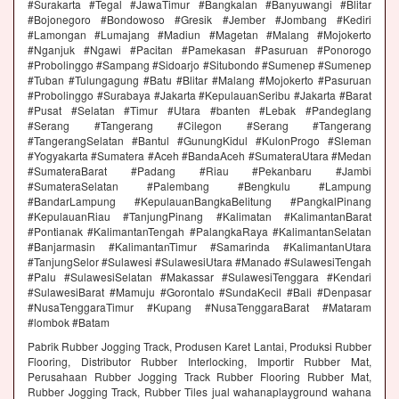
#Surakarta #Tegal #JawaTimur #Bangkalan #Banyuwangi #Blitar
#Bojonegoro #Bondowoso #Gresik #Jember #Jombang #Kediri
#Lamongan #Lumajang #Madiun #Magetan #Malang #Mojokerto
#Nganjuk #Ngawi #Pacitan #Pamekasan #Pasuruan #Ponorogo
#Probolinggo #Sampang #Sidoarjo #Situbondo #Sumenep #Sumenep
#Tuban #Tulungagung #Batu #Blitar #Malang #Mojokerto #Pasuruan
#Probolinggo #Surabaya #Jakarta #KepulauanSeribu #Jakarta #Barat
#Pusat #Selatan #Timur #Utara #banten #Lebak #Pandeglang
#Serang #Tangerang #Cilegon #Serang #Tangerang
#TangerangSelatan #Bantul #GunungKidul #KulonProgo #Sleman
#Yogyakarta #Sumatera #Aceh #BandaAceh #SumateraUtara #Medan
#SumateraBarat #Padang #Riau #Pekanbaru #Jambi
#SumateraSelatan #Palembang #Bengkulu #Lampung
#BandarLampung #KepulauanBangkaBelitung #PangkalPinang
#KepulauanRiau #TanjungPinang #Kalimatan #KalimantanBarat
#Pontianak #KalimantanTengah #PalangkaRaya #KalimantanSelatan
#Banjarmasin #KalimantanTimur #Samarinda #KalimantanUtara
#TanjungSelor #Sulawesi #SulawesiUtara #Manado #SulawesiTengah
#Palu #SulawesiSelatan #Makassar #SulawesiTenggara #Kendari
#SulawesiBarat #Mamuju #Gorontalo #SundaKecil #Bali #Denpasar
#NusaTenggaraTimur #Kupang #NusaTenggaraBarat #Mataram
#lombok #Batam
Pabrik Rubber Jogging Track, Produsen Karet Lantai, Produksi Rubber
Flooring, Distributor Rubber Interlocking, Importir Rubber Mat,
Perusahaan Rubber Jogging Track Rubber Flooring Rubber Mat,
Rubber Jogging Track, Rubber Tiles jual wahanaplayground wahana