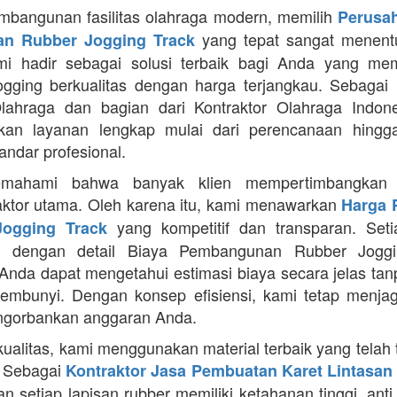
bangunan fasilitas olahraga modern, memilih
Perusa
yang tepat sangat menentu
n Rubber Jogging Track
ami hadir sebagai solusi terbaik bagi Anda yang me
jogging berkualitas dengan harga terjangkau. Sebagai 
lahraga dan bagian dari Kontraktor Olahraga Indone
kan layanan lengkap mulai dari perencanaan hingga 
andar profesional.
mahami bahwa banyak klien mempertimbangkan 
aktor utama. Oleh karena itu, kami menawarkan
Harga 
yang kompetitif dan transparan. Seti
ogging Track
pi dengan detail Biaya Pembangunan Rubber Joggi
Anda dapat mengetahui estimasi biaya secara jelas ta
sembunyi. Dengan konsep efisiensi, kami tetap menjag
ngorbankan anggaran Anda.
kualitas, kami menggunakan material terbaik yang telah 
. Sebagai
Kontraktor Jasa Pembuatan Karet Lintasan 
 setiap lapisan rubber memiliki ketahanan tinggi, anti 