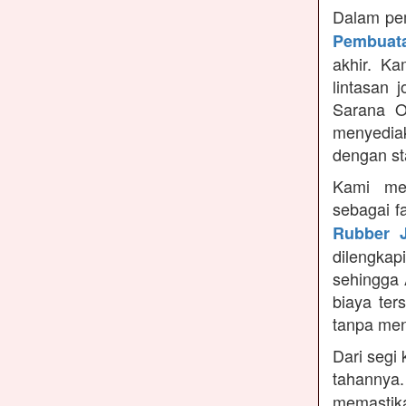
Dalam pem
Pembuata
akhir. K
lintasan 
Sarana O
menyedia
dengan st
Kami me
sebagai f
Rubber J
dilengka
sehingga 
biaya ter
tanpa me
Dari segi 
tahannya
memastikan