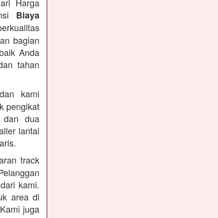
ari Harga
ansi
Biaya
berkualitas
dan bagian
rbaik Anda
dan tahan
an kami
k pengikat
n dan dua
ler lantai
ris.
ran track
Pelanggan
dari kami.
uk area di
 Kami juga