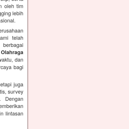
n oleh tim
ging lebih
sional.
Perusahaan
ami telah
 berbagai
 Olahraga
waktu, dan
rcaya bagi
etapi juga
is, survey
n. Dengan
emberikan
n lintasan