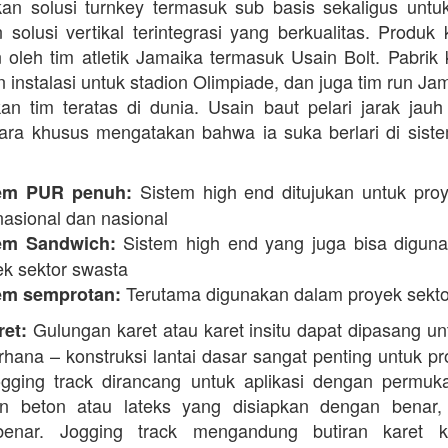
n solusi turnkey termasuk sub basis sekaligus unt
 solusi vertikal terintegrasi yang berkualitas. Produk 
 oleh tim atletik Jamaika termasuk Usain Bolt. Pabrik 
 instalasi untuk stadion Olimpiade, dan juga tim run Ja
an tim teratas di dunia. Usain baut pelari jarak jauh 
ara khusus mengatakan bahwa ia suka berlari di siste
Sistem high end ditujukan untuk proy
em PUR penuh:
nasional dan nasional
Sistem high end yang juga bisa digun
em Sandwich:
ek sektor swasta
Terutama digunakan dalam proyek sekto
em semprotan:
Gulungan karet atau karet insitu dapat dipasang un
ret:
erhana – konstruksi lantai dasar sangat penting untuk pr
ogging track dirancang untuk aplikasi dengan permuk
n beton atau lateks yang disiapkan dengan benar, 
enar. Jogging track mengandung butiran karet k