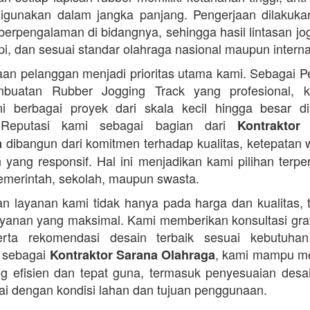
gunakan dalam jangka panjang. Pengerjaan dilakuka
 berpengalaman di bidangnya, sehingga hasil lintasan jog
api, dan sesuai standar olahraga nasional maupun interna
an pelanggan menjadi prioritas utama kami. Sebagai 
buatan Rubber Jogging Track yang profesional, k
i berbagai proyek dari skala kecil hingga besar di
 Reputasi kami sebagai bagian dari
Kontraktor
dibangun dari komitmen terhadap kualitas, ketepatan 
a
 yang responsif. Hal ini menjadikan kami pilihan terpe
pemerintah, sekolah, maupun swasta.
n layanan kami tidak hanya pada harga dan kualitas, t
yanan yang maksimal. Kami memberikan konsultasi grat
serta rekomendasi desain terbaik sesuai kebutuha
 sebagai
, kami mampu m
Kontraktor Sarana Olahraga
ng efisien dan tepat guna, termasuk penyesuaian desai
ai dengan kondisi lahan dan tujuan penggunaan.