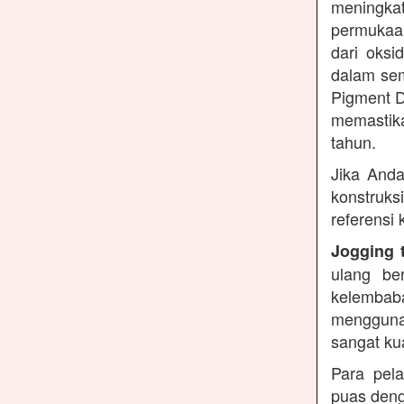
meningkat
permukaan
dari oksi
dalam sem
Pigment D
memastika
tahun.
Jika Anda
konstruks
referensi
Jogging 
ulang be
kelembaba
mengguna
sangat ku
Para pel
puas deng