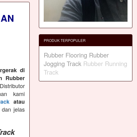
NAN
PRODUK TERPOPULER
Rubber Flooring
Rubber
Jogging Track
Rubber Running
rgerak di
Track
n Rubber
istributor
man kami
ack
atau
 dan jelas
rack