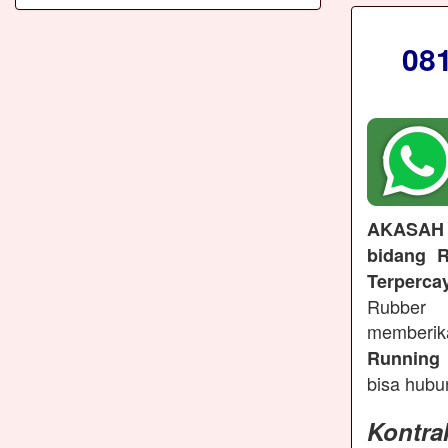
08
AKASAH
bidang R
Terperca
Rubber 
memberi
Running 
bisa hubu
Kontra