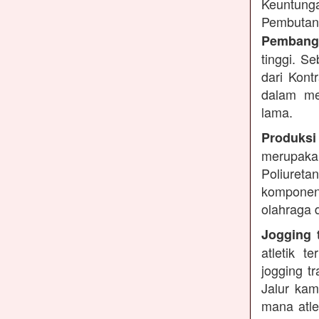
Keuntung
Pembutan
Pembangu
tinggi. S
dari Kont
dalam me
lama.
Produksi
merupakan
Poliuret
komponen 
olahraga 
Jogging t
atletik 
jogging t
Jalur kam
mana atle