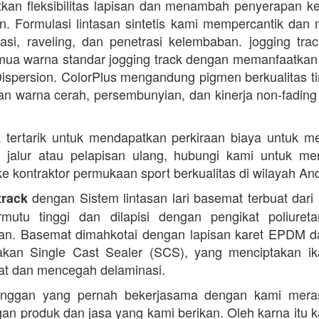
kan fleksibilitas lapisan dan menambah penyerapan k
. Formulasi lintasan sintetis kami mempercantik dan 
dasi, raveling, dan penetrasi kelembaban. jogging trac
ua warna standar jogging track dengan memanfaatkan
ispersion. ColorPlus mengandung pigmen berkualitas ti
n warna cerah, persembunyian, dan kinerja non-fading
 tertarik untuk mendapatkan perkiraan biaya untuk m
i jalur atau pelapisan ulang, hubungi kami untuk m
 ke kontraktor permukaan sport berkualitas di wilayah An
dengan Sistem lintasan lari basemat terbuat dari 
track
rmutu tinggi dan dilapisi dengan pengikat poliuret
n. Basemat dimahkotai dengan lapisan karet EPDM d
kan Single Cast Sealer (SCS), yang menciptakan ik
at dan mencegah delaminasi.
anggan yang pernah bekerjasama dengan kami mera
an produk dan jasa yang kami berikan. Oleh karna itu 