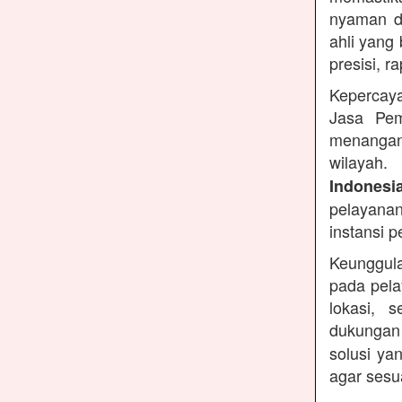
nyaman di
ahli yang
presisi, r
Kepercaya
Jasa Pem
menangan
wilayah.
Indonesi
pelayanan
instansi 
Keunggula
pada pela
lokasi, 
dukungan
solusi ya
agar sesu