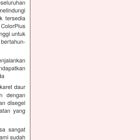
eseluruhan
melindungi
k tersedia
 ColorPlus
nggi untuk
 bertahun-
enjalankan
endapatkan
da
karet daur
an dengan
an disegel
atan yang
sa sangat
kami sudah