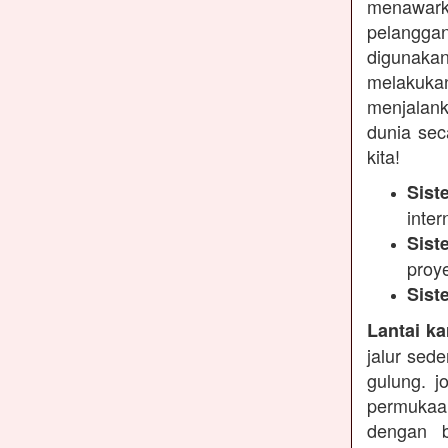
menawarka
pelanggan
digunakan
melakukan
menjalank
dunia sec
kita!
Sist
inter
Sist
proy
Sist
Lantai ka
jalur sed
gulung. j
permukaa
dengan b