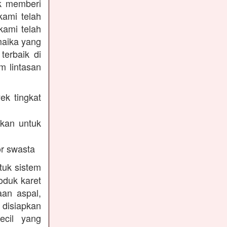
uk memberi
kami telah
kami telah
maika yang
terbaik di
m lintasan
ek tingkat
akan untuk
r swasta
tuk sistem
oduk karet
aan aspal,
disiapkan
ecil yang