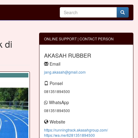
ONLINE SUPPORT | CONTACT PERSON
 di
AKASAH RUBBER
Email
jang.akasah@gmail.com
Ponsel
081351894500
WhatsApp
081351894500
Website
https://runningtrack.akasahgroup.com/
https://wa.me/6281351894500