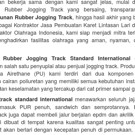
an bekerja sama dengan kami sangat jelas, mulai d
 Rubber Jogging Track yang bersaing, transpar
, hingga hasil akhir yang 
nan Rubber Jogging Track
ebagai Kontraktor Jasa Pembuatan Karet Lintasan Lari 
raktor Olahraga Indonesia, kami siap menjadi mitra te
nghadirkan fasilitas olahraga yang aman, nyaman, 
d
 Rubber Jogging Track Standard International
 salah satu penyuplai atau penjual jogging track. Produ
ana Airethane (PU) kami terdiri dari dua kompone
cairan poliuretan yang memiliki semua kebutuhan instal
dan keselamatan yang tercakup dari cat primer sampai ga
menawarkan seluruh jaja
rack standard international
termasuk PUR penuh, sandwich dan semprotannya. 
rack juga dapat membeli jalur berjalan epdm dan akrilik 
i dibuat di tempat karena kualitas sangat penting unt
t akan berlari dengan kecepatan penuh di permukaan.