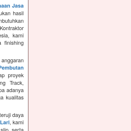
haan Jasa
kan hasil
mbutuhkan
Kontraktor
sia, kami
finishing
anggaran
Pembutan
ap proyek
ng Track,
npa adanya
a kualitas
teruji daya
, kami
Lari
slip, serta