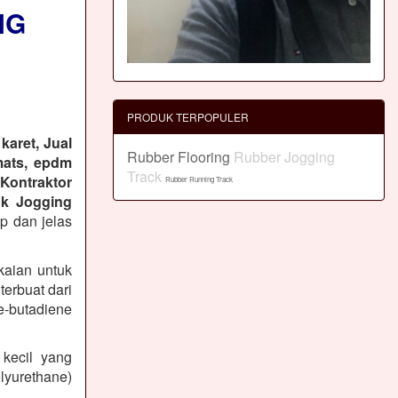
NG
PRODUK TERPOPULER
karet, Jual
Rubber Flooring
Rubber Jogging
mats, epdm
Track
 Kontraktor
Rubber Running Track
k Jogging
ap dan jelas
kaian untuk
erbuat dari
-butadiene
 kecil yang
lyurethane)