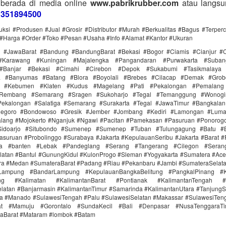
 berada di media online
www.pabrikrubber.com
atau langsu
1351894500
uksi #Produsen #Jual #Grosir #Distributor #Murah #Berkualitas #Bagus #Terper
#Harga #Order #Toko #Pesan #Usaha #Info #Alamat #Kantor #Ukuran
i #JawaBarat #Bandung #BandungBarat #Bekasi #Bogor #Ciamis #Cianjur #C
#Karawang #Kuningan #Majalengka #Pangandaran #Purwakarta #Suba
Banjar #Bekasi #Cimahi #Cirebon #Depok #Sukabumi #Tasikmalaya
ra #Banyumas #Batang #Blora #Boyolali #Brebes #Cilacap #Demak #Grob
r #Kebumen #Klaten #Kudus #Magelang #Pati #Pekalongan #Pemalang 
#Rembang #Semarang #Sragen #Sukoharjo #Tegal #Temanggung #Wonogi
ekalongan #Salatiga #Semarang #Surakarta #Tegal #JawaTimur #Bangkala
onegoro #Bondowoso #Gresik #Jember #Jombang #Kediri #Lamongan #Lum
lang #Mojokerto #Nganjuk #Ngawi #Pacitan #Pamekasan #Pasuruan #Ponorogo
idoarjo #Situbondo #Sumenep #Sumenep #Tuban #Tulungagung #Batu #Bl
asuruan #Probolinggo #Surabaya #Jakarta #KepulauanSeribu #Jakarta #Barat #
ra #banten #Lebak #Pandeglang #Serang #Tangerang #Cilegon #Seran
latan #Bantul #GunungKidul #KulonProgo #Sleman #Yogyakarta #Sumatera #Ac
ra #Medan #SumateraBarat #Padang #Riau #Pekanbaru #Jambi #SumateraSelat
Lampung #BandarLampung #KepulauanBangkaBelitung #PangkalPinang #K
ang #Kalimatan #KalimantanBarat #Pontianak #KalimantanTengah #
latan #Banjarmasin #KalimantanTimur #Samarinda #KalimantanUtara #TanjungS
a #Manado #SulawesiTengah #Palu #SulawesiSelatan #Makassar #SulawesiTen
rat #Mamuju #Gorontalo #SundaKecil #Bali #Denpasar #NusaTenggaraT
aBarat #Mataram #lombok #Batam