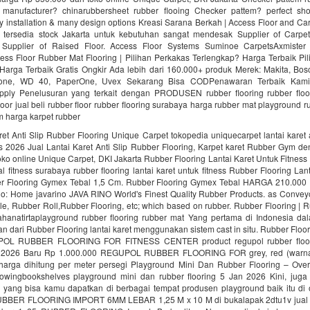
manufacturer? chinarubbersheet rubber flooing Checker pattem? perfect sho
sy installation & many design options Kreasi Sarana Berkah | Access Floor and C
 tersedia stock Jakarta untuk kebutuhan sangat mendesak Supplier of Carpet
. Supplier of Raised Floor. Access Floor Systems Suminoe CarpetsAxmister
ess Floor Rubber Mat Flooring | Pilihan Perkakas Terlengkap? Harga Terbaik Pi
Harga Terbaik Gratis Ongkir Ada lebih dari 160.000+ produk Merek: Makita, Bosc
tone, WD 40, PaperOne, Uvex Sekarang Bisa CODPenawaran Terbaik Kami
upply Penelusuran yang terkait dengan PRODUSEN rubber flooring rubber floo
loor jual beli rubber floor rubber flooring surabaya harga rubber mat playground r
ym harga karpet rubber
ret Anti Slip Rubber Flooring Unique Carpet tokopedia uniquecarpet lantai karet a
es 2026 Jual Lantai Karet Anti Slip Rubber Flooring, Karpet karet Rubber Gym d
oko online Unique Carpet, DKI Jakarta Rubber Flooring Lantai Karet Untuk Fitnes
fitness surabaya rubber flooring lantai karet untuk fitness Rubber Flooring Lan
er Flooring Gymex Tebal 1,5 Cm. Rubber Flooring Gymex Tebal HARGA 210.0
no: Home javarino JAVA RINO World's Finest Quality Rubber Products. as Convey
le, Rubber Roll,Rubber Flooring, etc; which based on rubber. Rubber Flooring | 
hanatirtaplayground rubber flooring rubber mat Yang pertama di Indonesia d
n dari Rubber Flooring lantai karet menggunakan sistem cast in situ. Rubber Floor
POL RUBBER FLOORING FOR FITNESS CENTER product regupol rubber floorin
n 2026 Baru Rp 1.000.000 REGUPOL RUBBER FLOORING FOR grey, red (warn
 harga dihitung per meter persegi Playground Mini Dan Rubber Flooring – Ove
lowingbookshelves playground mini dan rubber flooring 5 Jan 2026 Kini, juga
ng yang bisa kamu dapatkan di berbagai tempat produsen playground baik itu di 
 RUBBER FLOORING IMPORT 6MM LEBAR 1,25 M x 10 M di bukalapak 2dtu1v jual r