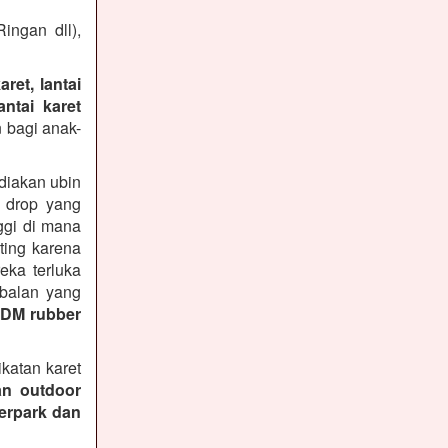
ingan dll),
ret, lantai
ntai karet
 bagi anak-
diakan ubin
n drop yang
ggi di mana
ting karena
ka terluka
ebalan yang
PDM rubber
katan karet
an outdoor
terpark dan