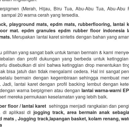
rpigmen (Merah, Hijau, Biru Tua, Abu-Abu Tua, Abu-Abu R
sampai 20 warna cerah yang tersedia.
ack, playground mats, epdm mats, rubberflooring, lantai ka
oor mat. epdm granules epdm rubber floor indonesia la
mats.
Merupakan lantai karet sintetis dengan bahan yang aman
u pilihan yang sangat baik untuk taman bermain & kami menye
ebalan dan profil dukungan yang berbeda untuk ketinggia
erlu disebutkan di sini bahwa ketinggian drop menentukan tin
ak bisa jatuh dan tidak mengalami cedera. Hal ini sangat pen
 selalu bermain dengan kegembiraan sehingga membuat mere
t. Jadi, lantai karet dengan profil backing lembut dengan ket
 dengan warna berpigmen atau dengan
lantai warna-warni E
ri mereka permukaan keselamatan yang lebih baik.
er floor / lantai karet
sehingga menjadi rangkaian dan pengi
 di aplikasi di
jogging track, area bermain anak sebagi
 mats , Jogging track,lapangan basket, kolam renang, wa
a