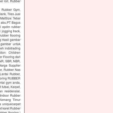
er roll, Rubber
ng Rubber Gym,
lank, Tiles Jual
 MatSize: Tebal
n abu.PT Bagus
al epdm rubber
 jogging track,
ubber flooring
g Hasil gambar
 gambar untuk
eh indotrading
tion: Children
r Flooring dari
: NR, SBR, NBR,
arga Supplier
er, Rubber Nas
Lantai Rubber,
ooring RUBBER
tai gym anda,
utsal, Karpet,
n residensial.
Indoor Rubber
 Kemang Timur
a uniquecarpet
pet karet Rubber
ber flooring |