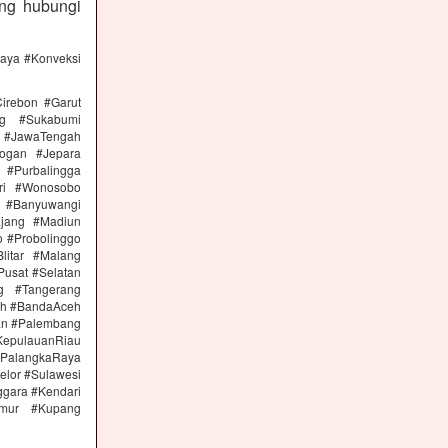
ng hubungi
caya #Konveksi
irebon #Garut
ng #Sukabumi
 #JawaTengah
ogan #Jepara
#Purbalingga
ri #Wonosobo
n #Banyuwangi
ajang #Madiun
 #Probolinggo
itar #Malang
Pusat #Selatan
g #Tangerang
eh #BandaAceh
an #Palembang
epulauanRiau
PalangkaRaya
elor #Sulawesi
ggara #Kendari
imur #Kupang