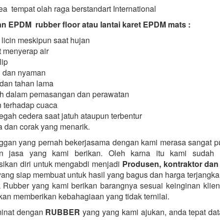
a tempat olah raga berstandart International
 EPDM rubber floor atau lantai karet EPDM mats :
 licin meskipun saat hujan
 menyerap air
lip
 dan nyaman
dan tahan lama
h dalam pemasangan dan perawatan
 terhadap cuaca
gah cedera saat jatuh ataupun terbentur
 dan corak yang menarik.
ggan yang pernah bekerjasama dengan kami merasa sangat 
n jasa yang kami berikan. Oleh karna itu kami sudah 
ikan diri untuk mengabdi menjadi
Produsen, kontraktor dan 
ang siap membuat untuk hasil yang bagus dan harga terjangka
k Rubber yang kami berikan barangnya sesuai keinginan klie
kan memberikan kebahagiaan yang tidak ternilai.
minat dengan
RUBBER
yang yang kami ajukan, anda tepat data