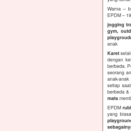
Warna – be
EPDM – 19 
jogging tr
gym, outd
playgroud
anak
Karet
selal
dengan ket
berbeda. P
seorang an
anak-anak
setiap saa
berbeda &
mats
membe
EPDM
rubb
yang biasa
playground
sebagainy