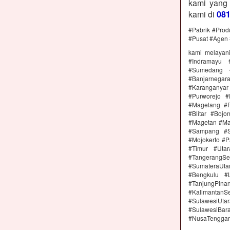
kami yang
kami di
08
#Pabrik #Prod
#Pusat #Agen 
kami melayan
#Indramayu 
#Sumedang #
#Banjarnega
#Karanganya
#Purworejo 
#Magelang #P
#Blitar #Boj
#Magetan #Ma
#Sampang #S
#Mojokerto #P
#Timur #Uta
#TangerangSe
#SumateraUta
#Bengkulu #
#TanjungPin
#KalimantanSe
#SulawesiUtar
#SulawesiBa
#NusaTenggar