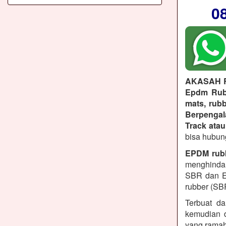
0
AKASAH 
Epdm Rubb
mats, rubb
Berpenga
Track atau
bisa hubun
EPDM rub
menghindar
SBR dan E
rubber (SB
Terbuat da
kemudian d
yang ramah