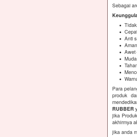
Sebagai are
Keunggulan
Tidak
Cepat
Anti s
Aman
Awet 
Muda
Tahan
Mence
Warna
Para pelan
produk da
mendedikas
RUBBER
y
jika Produ
akhirmya a
jika anda 