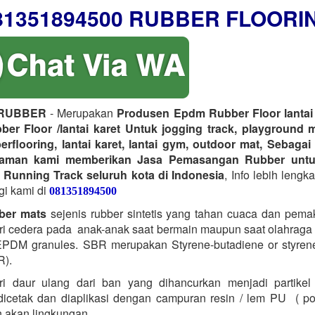
81351894500 RUBBER FLOORI
RUBBER
- Merupakan
Produsen Epdm Rubber Floor lantai 
er Floor /lantai karet Untuk jogging track, playground 
erflooring, lantai karet, lantai gym, outdoor mat, Sebagai
laman kami memberikan Jasa Pemasangan Rubber untu
 Running Track seluruh kota di Indonesia
, Info lebih lengk
gi kami di
081351894500
ber mats
sejenis rubber sintetis yang tahan cuaca dan pema
i cedera pada anak-anak saat bermain maupun saat olahraga t
PDM granules. SBR merupakan Styrene-butadiene or styrene
R).
ri daur ulang dari ban yang dihancurkan menjadi partikel
icetak dan diaplikasi dengan campuran resin / lem PU ( po
 akan lingkungan.