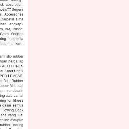
ck absorption,
arpets?? Segera
s. Accessories
 CarpetsHaima
lihan Lengkap?
h, 3M, Trusco,
Gratis Ongkos
ring indonesia
ubber mat karet
nti slip rubber
engan harga Rp
s • ALAT FITNES
tai Karet Untuk
00 PER LEMBAR.
or Belt, Rubber
Rubber Mat Jual
alam mendesain
ing atau Lantai
g for fitness
a dasar semua
r Flowing Book
 ada yang jual
online ataupun
ubber flooring