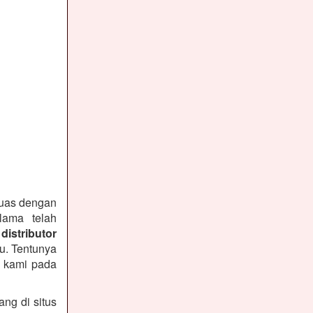
puas dengan
lama telah
distributor
u. Tentunya
n kami pada
ng di situs