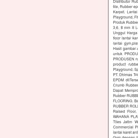
Distributor Ru
tile, Rubber e
Karpet. Lanta
Playground, Fit
Produk Rubber 
3,6, 8 mm X L
Unggul Harga 
floor lantai k
lantai gym,pl
Hasil gambar 
untuk PRODUS
PRODUSEN rubb
product rubbe
Playground, Sp
PT. Dhimas Tri
EPDM dllTers
Crumb Rubber,
Dapat Memprod
Rubber RUBBE
FLOORING. Ba
RUBBER ROLL M
Raised Floor,
WAHANA PLAYG
Tiles Jatim 
Commercial Pl
lantai karet an
Gym dengan ha