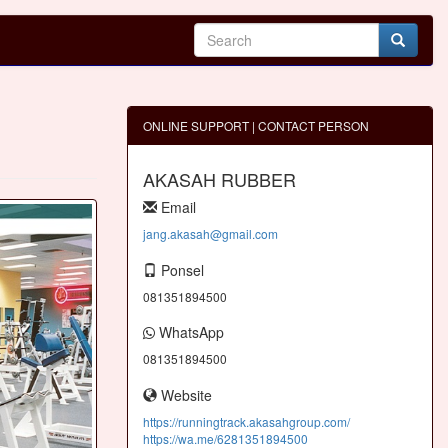
ONLINE SUPPORT | CONTACT PERSON
AKASAH RUBBER
Email
jang.akasah@gmail.com
Ponsel
081351894500
WhatsApp
081351894500
Website
https://runningtrack.akasahgroup.com/
https://wa.me/6281351894500