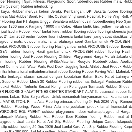
bber Flooring | Gym, Fitness, Playground Sport rubberhouses Rubber mats, Rubb
pdm (custom), Rubber interlocking
i kayu. Rubber meruya kebun Jeruk), Kembangan, DKI Jakarta rubber floori
ness Mat Rubber Sport, Roll, Tile, Custom Vinyl sport, Hospital, Home Vinyl Roll, P
Flooring dari PT Bagus Unggul Sejahtera rubberindustri rubberflooring Neo Gym
ebar 1200 mm X Panjang 10000 mmColor: Hitam bintik biru, yellow, merah da
jual Epdm Rubber Floor lantai karet rubber flooring rubberflooringindonesia ju
aret 21 Jan 2026 epdm rubber floor indonesia lantai karet yang dapat diaplikasi di
ayground mats, outdoor mats, lantai olahraga sport Gambar untuk PRODUSEN r
untuk PRODUSEN rubber flooring Hasil gambar untuk PRODUSEN rubber floorin
EN rubber flooring Hasil gambar untuk PRODUSEN rubber flooring Hasil
er flooring Jual Rubber Flooring Children Playground Harga Murah Jakarta ol
r flooring Rubber Flooring @Site:Material: Recycle RubberProduct Applica
ort Commercial, Water Park, Pool Deck, Jogging Track, Athletic Jual Produk Rubbe
mitra International mitrainternational rubberflooring Rubber Paving Wall. Material
edia berbagai ukuran sesuai dengan kebutuhan Bahan Baku Karet Lainnya H
 Supplier Rubber Mesh 30 Rubber Flooring rubbernas Sebagai Produsen Rubb
uksi Rubber Tertentu Sesuai Keinginan Pelanggan Termasuk Rubber Shoes, 
R FLOORING • ALAT FITNES CENTER STANDART, ALAT fitnessmurah rubber fl
nner. Lokasi Toko Surya Abadi Untuk menambah kenyamanan dan keamanan lan
AT BUTTON. Prima Asia Flooring primaasiaflooring 24 Feb 2026 Vinyl, Rumput f
 Rubber Flooring, Wood Prima Asia menyediakan produk lantai komersial da
ROUND EQUIPMENT, outdoor playground indoor wahanaplayground Harga 
Waterpark Malang Rubber Mat Rubber floor Rubber flooring Rubber mat at
ayground Jual Lantai Karet Anti Slip Rubber Flooring Unique Carpet tokopedi
ti slip rubber flooring 29 Des 2026 Jual Lantai Karet Anti Slip Rubber Flooring,Kar
rga Rp 350.000 dari toko online Unique Carpet, DKI Jakarta Checker pattem rub