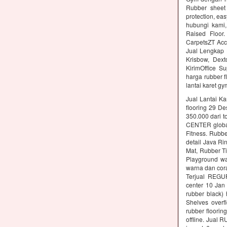
Rubber sheet 
protection, ea
hubungi kami,
Raised Floor
CarpetsZT Acc
Jual Lengkap 
Krisbow, Dex
KirimOffice S
harga rubber f
lantai karet g
Jual Lantai Ka
flooring 29 D
350.000 dari t
CENTER global 
Fitness. Rubb
detail Java Ri
Mat, Rubber Ti
Playground wa
warna dan cora
Terjual REGU
center 10 Ja
rubber black)
Shelves overf
rubber floori
offline. Jual