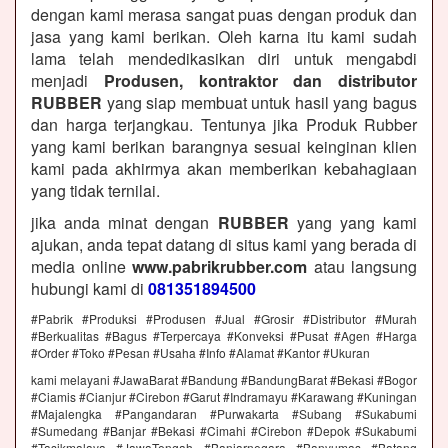
dengan kami merasa sangat puas dengan produk dan
jasa yang kami berikan. Oleh karna itu kami sudah
lama telah mendedikasikan diri untuk mengabdi
menjadi
Produsen, kontraktor dan distributor
RUBBER
yang siap membuat untuk hasil yang bagus
dan harga terjangkau. Tentunya jika Produk Rubber
yang kami berikan barangnya sesuai keinginan klien
kami pada akhirmya akan memberikan kebahagiaan
yang tidak ternilai.
jika anda minat dengan
RUBBER
yang yang kami
ajukan, anda tepat datang di situs kami yang berada di
media online
www.pabrikrubber.com
atau langsung
hubungi kami di
081351894500
#Pabrik #Produksi #Produsen #Jual #Grosir #Distributor #Murah
#Berkualitas #Bagus #Terpercaya #Konveksi #Pusat #Agen #Harga
#Order #Toko #Pesan #Usaha #Info #Alamat #Kantor #Ukuran
kami melayani #JawaBarat #Bandung #BandungBarat #Bekasi #Bogor
#Ciamis #Cianjur #Cirebon #Garut #Indramayu #Karawang #Kuningan
#Majalengka #Pangandaran #Purwakarta #Subang #Sukabumi
#Sumedang #Banjar #Bekasi #Cimahi #Cirebon #Depok #Sukabumi
#Tasikmalaya #JawaTengah #Banjarnegara #Banyumas #Batang