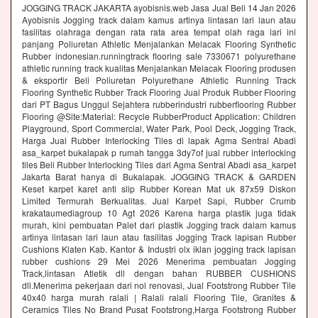
JOGGING TRACK JAKARTA ayobisnis.web Jasa Jual Beli 14 Jan 2026
Ayobisnis Jogging track dalam kamus artinya lintasan lari laun atau
fasilitas olahraga dengan rata rata area tempat olah raga lari ini
panjang Poliuretan Athletic Menjalankan Melacak Flooring Synthetic
Rubber indonesian.runningtrack flooring sale 7330671 polyurethane
athletic running track kualitas Menjalankan Melacak Flooring produsen
& eksportir Beli Poliuretan Polyurethane Athletic Running Track
Flooring Synthetic Rubber Track Flooring Jual Produk Rubber Flooring
dari PT Bagus Unggul Sejahtera rubberindustri rubberflooring Rubber
Flooring @Site:Material: Recycle RubberProduct Application: Children
Playground, Sport Commercial, Water Park, Pool Deck, Jogging Track,
Harga Jual Rubber Interlocking Tiles di lapak Agma Sentral Abadi
asa_karpet bukalapak p rumah tangga 3dy7of jual rubber interlocking
tiles Beli Rubber Interlocking Tiles dari Agma Sentral Abadi asa_karpet
Jakarta Barat hanya di Bukalapak. JOGGING TRACK & GARDEN
Keset karpet karet anti slip Rubber Korean Mat uk 87x59 Diskon
Limited Termurah Berkualitas. Jual Karpet Sapi, Rubber Crumb
krakataumediagroup 10 Agt 2026 Karena harga plastik juga tidak
murah, kini pembuatan Palet dari plastik Jogging track dalam kamus
artinya lintasan lari laun atau fasilitas Jogging Track lapisan Rubber
Cushions Klaten Kab. Kantor & Industri olx iklan jogging track lapisan
rubber cushions 29 Mei 2026 Menerima pembuatan Jogging
Track,lintasan Atletik dll dengan bahan RUBBER CUSHIONS
dll.Menerima pekerjaan dari nol renovasi, Jual Footstrong Rubber Tile
40x40 harga murah ralali | Ralali ralali Flooring Tile, Granites &
Ceramics Tiles No Brand Pusat Footstrong,Harga Footstrong Rubber