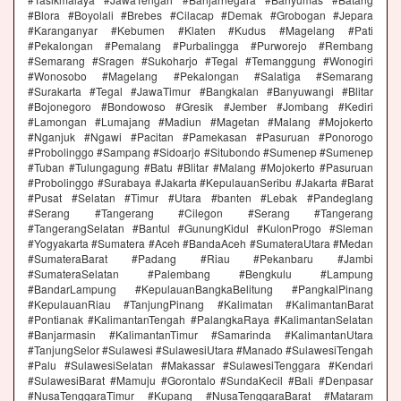
#Blora #Boyolali #Brebes #Cilacap #Demak #Grobogan #Jepara
#Karanganyar #Kebumen #Klaten #Kudus #Magelang #Pati
#Pekalongan #Pemalang #Purbalingga #Purworejo #Rembang
#Semarang #Sragen #Sukoharjo #Tegal #Temanggung #Wonogiri
#Wonosobo #Magelang #Pekalongan #Salatiga #Semarang
#Surakarta #Tegal #JawaTimur #Bangkalan #Banyuwangi #Blitar
#Bojonegoro #Bondowoso #Gresik #Jember #Jombang #Kediri
#Lamongan #Lumajang #Madiun #Magetan #Malang #Mojokerto
#Nganjuk #Ngawi #Pacitan #Pamekasan #Pasuruan #Ponorogo
#Probolinggo #Sampang #Sidoarjo #Situbondo #Sumenep #Sumenep
#Tuban #Tulungagung #Batu #Blitar #Malang #Mojokerto #Pasuruan
#Probolinggo #Surabaya #Jakarta #KepulauanSeribu #Jakarta #Barat
#Pusat #Selatan #Timur #Utara #banten #Lebak #Pandeglang
#Serang #Tangerang #Cilegon #Serang #Tangerang
#TangerangSelatan #Bantul #GunungKidul #KulonProgo #Sleman
#Yogyakarta #Sumatera #Aceh #BandaAceh #SumateraUtara #Medan
#SumateraBarat #Padang #Riau #Pekanbaru #Jambi
#SumateraSelatan #Palembang #Bengkulu #Lampung
#BandarLampung #KepulauanBangkaBelitung #PangkalPinang
#KepulauanRiau #TanjungPinang #Kalimatan #KalimantanBarat
#Pontianak #KalimantanTengah #PalangkaRaya #KalimantanSelatan
#Banjarmasin #KalimantanTimur #Samarinda #KalimantanUtara
#TanjungSelor #Sulawesi #SulawesiUtara #Manado #SulawesiTengah
#Palu #SulawesiSelatan #Makassar #SulawesiTenggara #Kendari
#SulawesiBarat #Mamuju #Gorontalo #SundaKecil #Bali #Denpasar
#NusaTenggaraTimur #Kupang #NusaTenggaraBarat #Mataram