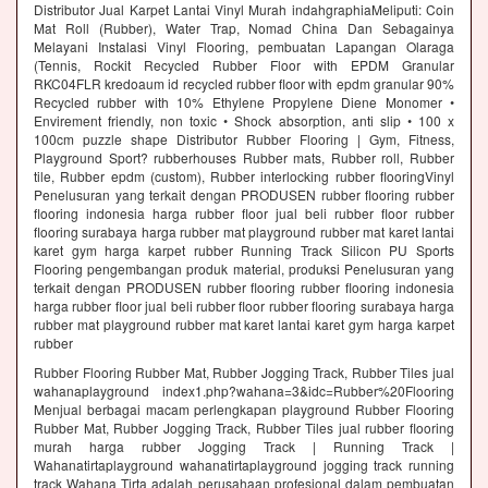
Distributor Jual Karpet Lantai Vinyl Murah indahgraphiaMeliputi: Coin
Mat Roll (Rubber), Water Trap, Nomad China Dan Sebagainya
Melayani Instalasi Vinyl Flooring, pembuatan Lapangan Olaraga
(Tennis, Rockit Recycled Rubber Floor with EPDM Granular
RKC04FLR kredoaum id recycled rubber floor with epdm granular 90%
Recycled rubber with 10% Ethylene Propylene Diene Monomer •
Envirement friendly, non toxic • Shock absorption, anti slip • 100 x
100cm puzzle shape Distributor Rubber Flooring | Gym, Fitness,
Playground Sport? rubberhouses Rubber mats, Rubber roll, Rubber
tile, Rubber epdm (custom), Rubber interlocking rubber flooringVinyl
Penelusuran yang terkait dengan PRODUSEN rubber flooring rubber
flooring indonesia harga rubber floor jual beli rubber floor rubber
flooring surabaya harga rubber mat playground rubber mat karet lantai
karet gym harga karpet rubber Running Track Silicon PU Sports
Flooring pengembangan produk material, produksi Penelusuran yang
terkait dengan PRODUSEN rubber flooring rubber flooring indonesia
harga rubber floor jual beli rubber floor rubber flooring surabaya harga
rubber mat playground rubber mat karet lantai karet gym harga karpet
rubber
Rubber Flooring Rubber Mat, Rubber Jogging Track, Rubber Tiles jual
wahanaplayground index1.php?wahana=3&idc=Rubber%20Flooring
Menjual berbagai macam perlengkapan playground Rubber Flooring
Rubber Mat, Rubber Jogging Track, Rubber Tiles jual rubber flooring
murah harga rubber Jogging Track | Running Track |
Wahanatirtaplayground wahanatirtaplayground jogging track running
track Wahana Tirta adalah perusahaan profesional dalam pembuatan