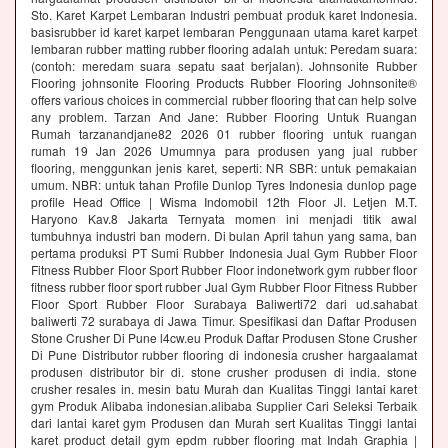
Sto. Karet Karpet Lembaran Industri pembuat produk karet Indonesia.
basisrubber id karet karpet lembaran Penggunaan utama karet karpet
lembaran rubber matting rubber flooring adalah untuk: Peredam suara:
(contoh: meredam suara sepatu saat berjalan). Johnsonite Rubber
Flooring johnsonite Flooring Products Rubber Flooring Johnsonite®
offers various choices in commercial rubber flooring that can help solve
any problem. Tarzan And Jane: Rubber Flooring Untuk Ruangan
Rumah tarzanandjane82 2026 01 rubber flooring untuk ruangan
rumah 19 Jan 2026 Umumnya para produsen yang jual rubber
flooring, menggunkan jenis karet, seperti: NR SBR: untuk pemakaian
umum. NBR: untuk tahan Profile Dunlop Tyres Indonesia dunlop page
profile Head Office | Wisma Indomobil 12th Floor Jl. Letjen M.T.
Haryono Kav.8 Jakarta Ternyata momen ini menjadi titik awal
tumbuhnya industri ban modern. Di bulan April tahun yang sama, ban
pertama produksi PT Sumi Rubber Indonesia Jual Gym Rubber Floor
Fitness Rubber Floor Sport Rubber Floor indonetwork gym rubber floor
fitness rubber floor sport rubber Jual Gym Rubber Floor Fitness Rubber
Floor Sport Rubber Floor Surabaya Baliwerti72 dari ud.sahabat
baliwerti 72 surabaya di Jawa Timur. Spesifikasi dan Daftar Produsen
Stone Crusher Di Pune l4cw.eu Produk Daftar Produsen Stone Crusher
Di Pune Distributor rubber flooring di indonesia crusher hargaalamat
produsen distributor bir di. stone crusher produsen di india. stone
crusher resales in. mesin batu Murah dan Kualitas Tinggi lantai karet
gym Produk Alibaba indonesian.alibaba Supplier Cari Seleksi Terbaik
dari lantai karet gym Produsen dan Murah sert Kualitas Tinggi lantai
karet product detail gym epdm rubber flooring mat Indah Graphia |