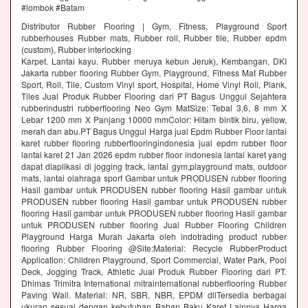
#lombok #Batam
Distributor Rubber Flooring | Gym, Fitness, Playground Sport
rubberhouses Rubber mats, Rubber roll, Rubber tile, Rubber epdm
(custom), Rubber interlocking
Karpet. Lantai kayu. Rubber meruya kebun Jeruk), Kembangan, DKI
Jakarta rubber flooring Rubber Gym, Playground, Fitness Mat Rubber
Sport, Roll, Tile, Custom Vinyl sport, Hospital, Home Vinyl Roll, Plank,
Tiles Jual Produk Rubber Flooring dari PT Bagus Unggul Sejahtera
rubberindustri rubberflooring Neo Gym MatSize: Tebal 3,6, 8 mm X
Lebar 1200 mm X Panjang 10000 mmColor: Hitam bintik biru, yellow,
merah dan abu.PT Bagus Unggul Harga jual Epdm Rubber Floor lantai
karet rubber flooring rubberflooringindonesia jual epdm rubber floor
lantai karet 21 Jan 2026 epdm rubber floor indonesia lantai karet yang
dapat diaplikasi di jogging track, lantai gym,playground mats, outdoor
mats, lantai olahraga sport Gambar untuk PRODUSEN rubber flooring
Hasil gambar untuk PRODUSEN rubber flooring Hasil gambar untuk
PRODUSEN rubber flooring Hasil gambar untuk PRODUSEN rubber
flooring Hasil gambar untuk PRODUSEN rubber flooring Hasil gambar
untuk PRODUSEN rubber flooring Jual Rubber Flooring Children
Playground Harga Murah Jakarta oleh indotrading product rubber
flooring Rubber Flooring @Site:Material: Recycle RubberProduct
Application: Children Playground, Sport Commercial, Water Park, Pool
Deck, Jogging Track, Athletic Jual Produk Rubber Flooring dari PT.
Dhimas Trimitra International mitrainternational rubberflooring Rubber
Paving Wall. Material: NR, SBR, NBR, EPDM dllTersedia berbagai
ukuran sesuai dengan kebutuhan Bahan Baku Karet Lainnya Harga