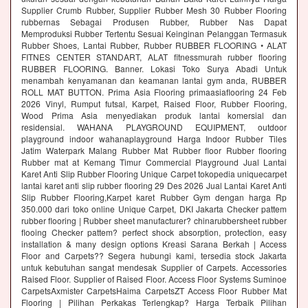
Supplier Crumb Rubber, Supplier Rubber Mesh 30 Rubber Flooring
rubbernas Sebagai Produsen Rubber, Rubber Nas Dapat
Memproduksi Rubber Tertentu Sesuai Keinginan Pelanggan Termasuk
Rubber Shoes, Lantai Rubber, Rubber RUBBER FLOORING • ALAT
FITNES CENTER STANDART, ALAT fitnessmurah rubber flooring
RUBBER FLOORING. Banner. Lokasi Toko Surya Abadi Untuk
menambah kenyamanan dan keamanan lantai gym anda, RUBBER
ROLL MAT BUTTON. Prima Asia Flooring primaasiaflooring 24 Feb
2026 Vinyl, Rumput futsal, Karpet, Raised Floor, Rubber Flooring,
Wood Prima Asia menyediakan produk lantai komersial dan
residensial. WAHANA PLAYGROUND EQUIPMENT, outdoor
playground indoor wahanaplayground Harga Indoor Rubber Tiles
Jatim Waterpark Malang Rubber Mat Rubber floor Rubber flooring
Rubber mat at Kemang Timur Commercial Playground Jual Lantai
Karet Anti Slip Rubber Flooring Unique Carpet tokopedia uniquecarpet
lantai karet anti slip rubber flooring 29 Des 2026 Jual Lantai Karet Anti
Slip Rubber Flooring,Karpet karet Rubber Gym dengan harga Rp
350.000 dari toko online Unique Carpet, DKI Jakarta Checker pattem
rubber flooring | Rubber sheet manufacturer? chinarubbersheet rubber
flooing Checker pattem? perfect shock absorption, protection, easy
installation & many design options Kreasi Sarana Berkah | Access
Floor and Carpets?? Segera hubungi kami, tersedia stock Jakarta
untuk kebutuhan sangat mendesak Supplier of Carpets. Accessories
Raised Floor. Supplier of Raised Floor. Access Floor Systems Suminoe
CarpetsAxmister CarpetsHaima CarpetsZT Access Floor Rubber Mat
Flooring | Pilihan Perkakas Terlengkap? Harga Terbaik Pilihan