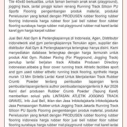
Tile 40x40 berkualitas. untuk taman bermain anak anak (playground),
jogging track, lantai pinggir kolam renang Running Track Silicon PU
Sports Flooring pengembangan produk material, produksi
Penelusuran yang terkait dengan PRODUSEN rubber flooring rubber
flooring indonesia harga rubber floor jual beli rubber floor rubber
flooring surabaya harga rubber mat playground rubber mat karet lantai
karet gym harga karpet rubber
Jual Beli Alat Gym & Perlengkapannya di Indonesia, Agen, Distributor
indonetwork alat gym perlengkapannya Temukan agen, supplier dan
distributor Alat Gym & Perlengkapannya terlengkap hanya disini. Kami
menyediakan database terlengkap dengan harga termurah untuk
produk Alat Gym. Rubber Paving (For Playground, Jogging Track)
penutup lantai berjalan track Alibaba Produsen Directory
indonesian.alibaba g floor cover running track Athletic facilities sport
and gym used rubber althetic running track flooring, synthetic Harga
murah 13 Mm Sintetis Lantai Karet Untuk Menjalankan Track Rubber
Crumb Powder tentang pembuatan lapangan tenis
pembuatanlapangantenis author pembuatanlapangantenis 9 Apr 2026
Kami dari produsen Rubber Crumb Powder (Tepung Karet)
memberikan solusi yaitu LINTASAN ATLETIK JOGGING TRACK
GRAVEL. Info Jual Beli, Iklan dan Jasa Infokotajakarta infokotajakarta
Jasa Pemasangan Rubber untuk Jogging Track Jakarta Running Track
Silicon PU Sports Flooring pengembangan produk material, produksi
Penelusuran yang terkait dengan PRODUSEN rubber flooring rubber
flooring indonesia harga rubber floor jual beli rubber floor rubber
flooring surabaya harga rubber mat playground rubber mat karet lantai