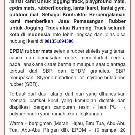
/lantai karet Untuk jogging track, playground mats,
epdm mats, rubberflooring, lantai karet, lantai gym,
outdoor mat, Sebagai Kontraktor Berpengalaman
kami memberikan Jasa Pemasangan Rubber
untuk Jogging Track atau Running Track seluruh
kota di Indonesia
, Info lebih lengkap dan jelas bisa
hubungi kami di
081351894500
EPDM rubber mats
sejenis rubber sintetis yang tahan
cuaca dan pemakaian untuk menghindari cedera
pada anak-anak saat bermain maupun saat olahraga
terbuat dari SBR dan EPDM granules. SBR
merupakan Styrene-butadiene or styrene-butadiene
rubber (SBR).
Terbuat dari daur ulang dari ban yang dihancurkan
menjadi partikel kecil yang kemudian dicetak dan
diaplikasi dengan campuran resin / lem PU (
polyurethane) yang ramah akan lingkungan.
Warna – berpigmen (Merah, Hijau, Biru Tua, Abu-Abu
Tua, Abu-Abu Ringan dll), EPDM – 19 sampai 20