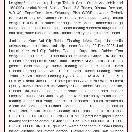
Lengkap? Jual Lengkap Harga Terbaik Gratis Ongkir Ada lebih dari
160.000+ produk Merek: Makita, Bosch, 3M, Trusco, Krisbow, Dextone,
WD 40, PaperOne, Uvex Sekarang Bisa CODPenawaran Terbaik
KamiGratis Ongkos KirimOffice Supply Penelusuran yang terkait
dengan PRODUSEN rubber flooring rubber flooring indonesia harga
rubber floor jual beli rubber floor rubber flooring surabaya harga rubber
mat playground rubber mat karet lantai karet gym harga karpet rubber
Jual Lantai Karet Anti Slip Rubber Flooring Unique Carpet tokopedia
uniquecarpet lantai karet anti slip rubber flooring 29 Des 2026 Jual
Lantai Karet Anti Slip Rubber Flooring, Karpet karet Rubber Gym
dengan harga Rp 350.000 dari toko online Unique Carpet, DKI Jakarta
Rubber Flooring Lantai Karet Untuk Fitness • ALAT FITNES CENTER
global fitness surabaya rubber flooring lantai karet untuk fitness
Rubber Flooring Lantai Karet Untuk Fitness. Rubber Flooring Gymex
Tebal 1,5 Cm. Rubber Flooring Gymex Tebal HARGA 210.000 PER
LEMBAR. detail Java Rino: Home javarino JAVA RINO World's Finest
Quality Rubber Products. as Conveyor Belt, Rubber Mat, Rubber Tile,
Rubber Roll,Rubber Flooring, etc; which based on rubber. Rubber
Flooring | Rubber Mat Jual Playground wahanatirtaplayground rubber
flooring rubber mat Yang pertama di Indonesia dalam mendesain
warna dan coran dari Rubber Flooring lantai karet menggunakan
sistem cast in situ. Rubber Flooring atau Lantai Terjual REGUPOL
RUBBER FLOORING FOR FITNESS CENTER product regupol rubber
flooring for fitness center 10 Jan 2026 Baru Rp 1.000.000 REGUPOL
RUBBER FLOORING FOR grey, red (warna dasar semua rubber black)
harga dihitung per meter persegi Playground Mini Dan Rubber