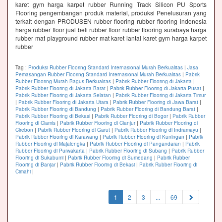
karet gym harga karpet rubber Running Track Silicon PU Sports
Flooring pengembangan produk material, produksi Penelusuran yang
terkait dengan PRODUSEN rubber flooring rubber flooring indonesia
harga rubber floor jual beli rubber floor rubber flooring surabaya harga
rubber mat playground rubber mat karet lantai karet gym harga karpet
rubber
Tag :
Produksi Rubber Flooring Standard Internasional Murah Berkualitas
|
Jasa
Pemasangan Rubber Flooring Standard Internasional Murah Berkualitas
|
Pabrik
Rubber Flooring Murah Bagus Berkualitas
|
Pabrik Rubber Flooring di Jakarta
|
Pabrik Rubber Flooring di Jakarta Barat
|
Pabrik Rubber Flooring di Jakarta Pusat
|
Pabrik Rubber Flooring di Jakarta Selatan
|
Pabrik Rubber Flooring di Jakarta Timur
|
Pabrik Rubber Flooring di Jakarta Utara
|
Pabrik Rubber Flooring di Jawa Barat
|
Pabrik Rubber Flooring di Bandung
|
Pabrik Rubber Flooring di Bandung Barat
|
Pabrik Rubber Flooring di Bekasi
|
Pabrik Rubber Flooring di Bogor
|
Pabrik Rubber
Flooring di Ciamis
|
Pabrik Rubber Flooring di Cianjur
|
Pabrik Rubber Flooring di
Cirebon
|
Pabrik Rubber Flooring di Garut
|
Pabrik Rubber Flooring di Indramayu
|
Pabrik Rubber Flooring di Karawang
|
Pabrik Rubber Flooring di Kuningan
|
Pabrik
Rubber Flooring di Majalengka
|
Pabrik Rubber Flooring di Pangandaran
|
Pabrik
Rubber Flooring di Purwakarta
|
Pabrik Rubber Flooring di Subang
|
Pabrik Rubber
Flooring di Sukabumi
|
Pabrik Rubber Flooring di Sumedang
|
Pabrik Rubber
Flooring di Banjar
|
Pabrik Rubber Flooring di Bekasi
|
Pabrik Rubber Flooring di
Cimahi
|
(current)
1
2
3
...
69