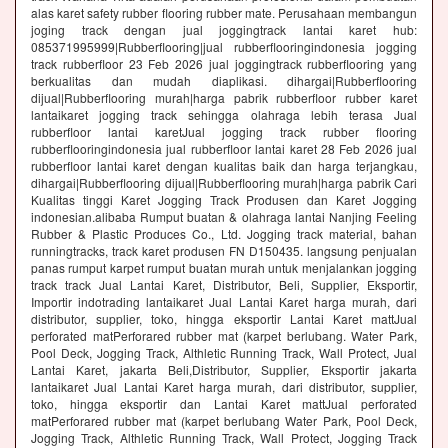
alas karet safety rubber flooring rubber mate. Perusahaan membangun
joging track dengan jual joggingtrack lantai karet hub:
085371995999|Rubberflooring|jual rubberflooringindonesia jogging
track rubberfloor 23 Feb 2026 jual joggingtrack rubberflooring yang
berkualitas dan mudah diaplikasi. dihargai|Rubberflooring
dijual|Rubberflooring murah|harga pabrik rubberfloor rubber karet
lantaikaret jogging track sehingga olahraga lebih terasa Jual
rubberfloor lantai karetJual jogging track rubber flooring
rubberflooringindonesia jual rubberfloor lantai karet 28 Feb 2026 jual
rubberfloor lantai karet dengan kualitas baik dan harga terjangkau,
dihargai|Rubberflooring dijual|Rubberflooring murah|harga pabrik Cari
Kualitas tinggi Karet Jogging Track Produsen dan Karet Jogging
indonesian.alibaba Rumput buatan & olahraga lantai Nanjing Feeling
Rubber & Plastic Produces Co., Ltd. Jogging track material, bahan
runningtracks, track karet produsen FN D150435. langsung penjualan
panas rumput karpet rumput buatan murah untuk menjalankan jogging
track track Jual Lantai Karet, Distributor, Beli, Supplier, Eksportir,
Importir indotrading lantaikaret Jual Lantai Karet harga murah, dari
distributor, supplier, toko, hingga eksportir Lantai Karet mattJual
perforated matPerforared rubber mat (karpet berlubang. Water Park,
Pool Deck, Jogging Track, Althletic Running Track, Wall Protect, Jual
Lantai Karet, jakarta Beli,Distributor, Supplier, Eksportir jakarta
lantaikaret Jual Lantai Karet harga murah, dari distributor, supplier,
toko, hingga eksportir dan Lantai Karet mattJual perforated
matPerforared rubber mat (karpet berlubang Water Park, Pool Deck,
Jogging Track, Althletic Running Track, Wall Protect, Jogging Track