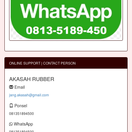
ONLINE SUPPORT | CONTACT PERSON
AKASAH RUBBER
Email
jang.akasah@gmail.com
Ponsel
081351894500
WhatsApp
081351894500