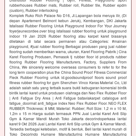
rubberhouses Rubber mats, Rubber roll, Rubber tile, Rubber epdm
(custom), Rubber interlocking
Komplek Ruko Rich Palace No D16, Jl.Lapangan bola meruya ilir, (Di
depan Apartement Belmont kebun Jeruk), Kembangan, DKI Jakarta
Istalisasi Rubber Flooring Untuk Playground Indoor For Your Journey
foyerjeunecordee.over blog istalisasi rubber flooring untuk playground
indoor 19 Jan 2026 Rubber flooring atau karpet karet biasanya
diletakan di latai secara permanen atau Categories: #mainan
playground, #jual rubber flooring Berbagai produsen yang jual rubber
flooring sudah memberikan warna, ukuran, Karet Flooring Pabrik | Cina
Karet Flooring Produsen, Pemasok tj rubber floor id products rubber
flooring Rubber Flooring Manufacturers, Factory, Suppliers From
China, We sincerely welcome overseas consumers to refer to for the
long term cooperation plus the China Sound Proof Fitness Commercial
Fleck Rubber Flooring untuk id.goodsoundproof floors sound proof
fitness rubber flooring for gym Shenzhen Vinco Keras Material Co, Ltd
adalah salah satu yang terbaik suara bukti kebugaran komersial bintik
bintik lantai karet untuk produsen olahraga dan Neo Flex Rubber Floor
| Anti Fatigue Dry Area | Anti Fatigue bataviakarpet catalogue anti
fatigue_doormat anti_fatigue index Neo Flex Rubber Floor. NEO FLEX
RUBBER Thickness: 8 MM; Material: Rubber; Roll Size: 1,2 m x 10 M,
1,2m x 15 m Harga sudah termasuk PPN Jual Lantai Karet Anti Slip
Gym & Kamar Mandi Murah Toko Jakarta decorindoperkasa lantai
karet 9 Okt 2026 Jual Lantai Karet Anti Slip untuk Gym & Kamar Mandi.
Tersedia berbagai ketebalan, motif & bentuk. Beli lantai karet murah di
Toko Decorindo Humane Manufacturing Humane Manufacturing