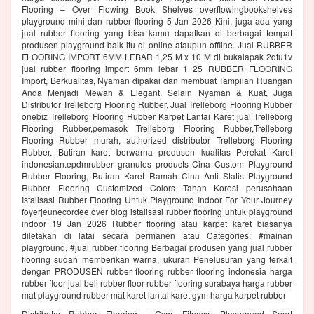
Flooring – Over Flowing Book Shelves overflowingbookshelves
playground mini dan rubber flooring 5 Jan 2026 Kini, juga ada yang
jual rubber flooring yang bisa kamu dapatkan di berbagai tempat
produsen playground baik itu di online ataupun offline. Jual RUBBER
FLOORING IMPORT 6MM LEBAR 1,25 M x 10 M di bukalapak 2dtu1v
jual rubber flooring import 6mm lebar 1 25 RUBBER FLOORING
Import, Berkualitas, Nyaman dipakai dan membuat Tampilan Ruangan
Anda Menjadi Mewah & Elegant. Selain Nyaman & Kuat, Juga
Distributor Trelleborg Flooring Rubber, Jual Trelleborg Flooring Rubber
onebiz Trelleborg Flooring Rubber Karpet Lantai Karet jual Trelleborg
Flooring Rubber,pemasok Trelleborg Flooring Rubber,Trelleborg
Flooring Rubber murah, authorized distributor Trelleborg Flooring
Rubber. Butiran karet berwarna produsen kualitas Perekat Karet
indonesian.epdmrubber granules products Cina Custom Playground
Rubber Flooring, Butiran Karet Ramah Cina Anti Statis Playground
Rubber Flooring Customized Colors Tahan Korosi perusahaan
Istalisasi Rubber Flooring Untuk Playground Indoor For Your Journey
foyerjeunecordee.over blog istalisasi rubber flooring untuk playground
indoor 19 Jan 2026 Rubber flooring atau karpet karet biasanya
diletakan di latai secara permanen atau Categories: #mainan
playground, #jual rubber flooring Berbagai produsen yang jual rubber
flooring sudah memberikan warna, ukuran Penelusuran yang terkait
dengan PRODUSEN rubber flooring rubber flooring indonesia harga
rubber floor jual beli rubber floor rubber flooring surabaya harga rubber
mat playground rubber mat karet lantai karet gym harga karpet rubber
Distributor Rubber Flooring | Gym, Fitness, Playground Sport