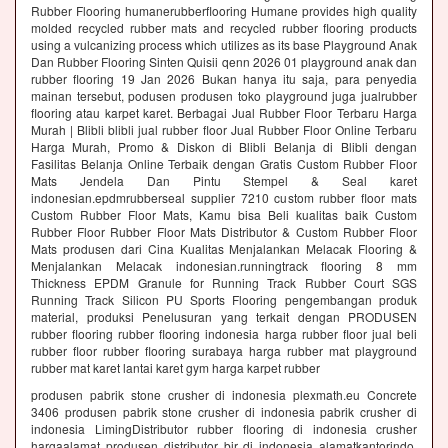
Rubber Flooring humanerubberflooring Humane provides high quality
molded recycled rubber mats and recycled rubber flooring products
using a vulcanizing process which utilizes as its base Playground Anak
Dan Rubber Flooring Sinten Quisii qenn 2026 01 playground anak dan
rubber flooring 19 Jan 2026 Bukan hanya itu saja, para penyedia
mainan tersebut, podusen produsen toko playground juga jualrubber
flooring atau karpet karet. Berbagai Jual Rubber Floor Terbaru Harga
Murah | Blibli blibli jual rubber floor Jual Rubber Floor Online Terbaru
Harga Murah, Promo & Diskon di Blibli Belanja di Blibli dengan
Fasilitas Belanja Online Terbaik dengan Gratis Custom Rubber Floor
Mats Jendela Dan Pintu Stempel & Seal karet
indonesian.epdmrubberseal supplier 7210 custom rubber floor mats
Custom Rubber Floor Mats, Kamu bisa Beli kualitas baik Custom
Rubber Floor Rubber Floor Mats Distributor & Custom Rubber Floor
Mats produsen dari Cina Kualitas Menjalankan Melacak Flooring &
Menjalankan Melacak indonesian.runningtrack flooring 8 mm
Thickness EPDM Granule for Running Track Rubber Court SGS
Running Track Silicon PU Sports Flooring pengembangan produk
material, produksi Penelusuran yang terkait dengan PRODUSEN
rubber flooring rubber flooring indonesia harga rubber floor jual beli
rubber floor rubber flooring surabaya harga rubber mat playground
rubber mat karet lantai karet gym harga karpet rubber
produsen pabrik stone crusher di indonesia plexmath.eu Concrete
3406 produsen pabrik stone crusher di indonesia pabrik crusher di
indonesia LimingDistributor rubber flooring di indonesia crusher
hargaalamat produsen distributor bir di indonesia alamatkantorindo.