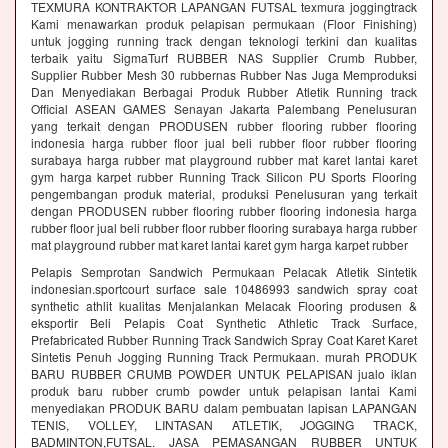
TEXMURA KONTRAKTOR LAPANGAN FUTSAL texmura joggingtrack
Kami menawarkan produk pelapisan permukaan (Floor Finishing)
untuk jogging running track dengan teknologi terkini dan kualitas
terbaik yaitu SigmaTurf RUBBER NAS Supplier Crumb Rubber,
Supplier Rubber Mesh 30 rubbernas Rubber Nas Juga Memproduksi
Dan Menyediakan Berbagai Produk Rubber Atletik Running track
Official ASEAN GAMES Senayan Jakarta Palembang Penelusuran
yang terkait dengan PRODUSEN rubber flooring rubber flooring
indonesia harga rubber floor jual beli rubber floor rubber flooring
surabaya harga rubber mat playground rubber mat karet lantai karet
gym harga karpet rubber Running Track Silicon PU Sports Flooring
pengembangan produk material, produksi Penelusuran yang terkait
dengan PRODUSEN rubber flooring rubber flooring indonesia harga
rubber floor jual beli rubber floor rubber flooring surabaya harga rubber
mat playground rubber mat karet lantai karet gym harga karpet rubber
Pelapis Semprotan Sandwich Permukaan Pelacak Atletik Sintetik
indonesian.sportcourt surface sale 10486993 sandwich spray coat
synthetic athlit kualitas Menjalankan Melacak Flooring produsen &
eksportir Beli Pelapis Coat Synthetic Athletic Track Surface,
Prefabricated Rubber Running Track Sandwich Spray Coat Karet Karet
Sintetis Penuh Jogging Running Track Permukaan. murah PRODUK
BARU RUBBER CRUMB POWDER UNTUK PELAPISAN jualo iklan
produk baru rubber crumb powder untuk pelapisan lantai Kami
menyediakan PRODUK BARU dalam pembuatan lapisan LAPANGAN
TENIS, VOLLEY, LINTASAN ATLETIK, JOGGING TRACK,
BADMINTON,FUTSAL. JASA PEMASANGAN RUBBER UNTUK