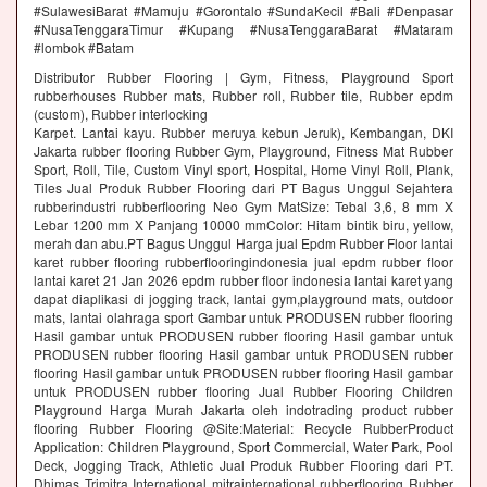
#SulawesiBarat #Mamuju #Gorontalo #SundaKecil #Bali #Denpasar
#NusaTenggaraTimur #Kupang #NusaTenggaraBarat #Mataram
#lombok #Batam
Distributor Rubber Flooring | Gym, Fitness, Playground Sport
rubberhouses Rubber mats, Rubber roll, Rubber tile, Rubber epdm
(custom), Rubber interlocking
Karpet. Lantai kayu. Rubber meruya kebun Jeruk), Kembangan, DKI
Jakarta rubber flooring Rubber Gym, Playground, Fitness Mat Rubber
Sport, Roll, Tile, Custom Vinyl sport, Hospital, Home Vinyl Roll, Plank,
Tiles Jual Produk Rubber Flooring dari PT Bagus Unggul Sejahtera
rubberindustri rubberflooring Neo Gym MatSize: Tebal 3,6, 8 mm X
Lebar 1200 mm X Panjang 10000 mmColor: Hitam bintik biru, yellow,
merah dan abu.PT Bagus Unggul Harga jual Epdm Rubber Floor lantai
karet rubber flooring rubberflooringindonesia jual epdm rubber floor
lantai karet 21 Jan 2026 epdm rubber floor indonesia lantai karet yang
dapat diaplikasi di jogging track, lantai gym,playground mats, outdoor
mats, lantai olahraga sport Gambar untuk PRODUSEN rubber flooring
Hasil gambar untuk PRODUSEN rubber flooring Hasil gambar untuk
PRODUSEN rubber flooring Hasil gambar untuk PRODUSEN rubber
flooring Hasil gambar untuk PRODUSEN rubber flooring Hasil gambar
untuk PRODUSEN rubber flooring Jual Rubber Flooring Children
Playground Harga Murah Jakarta oleh indotrading product rubber
flooring Rubber Flooring @Site:Material: Recycle RubberProduct
Application: Children Playground, Sport Commercial, Water Park, Pool
Deck, Jogging Track, Athletic Jual Produk Rubber Flooring dari PT.
Dhimas Trimitra International mitrainternational rubberflooring Rubber