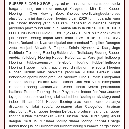
RUBBER FLOORING FOR grey, red (warna dasar semua rubber black)
harga dihitung per meter persegi Playground Mini Dan Rubber
Flooring – Over Flowing Book Shelves overflowingbookshelves
playground mini dan rubber flooring 5 Jan 2026 Kini, juga ada yang
jual rubber flooring yang bisa kamu dapatkan di berbagai tempat
produsen playground baik itu di online ataupun offline. Jual RUBBER
FLOORING IMPORT 6MM LEBAR 1,25 M x 10 M di bukalapak 2dtu1v
jual rubber flooring import 6mm lebar 1 25 RUBBER FLOORING
Import, Berkualitas, Nyaman dipakai dan membuat Tampilan Ruangan
Anda Menjadi Mewah & Elegant. Selain Nyaman & Kuat, Juga
Distributor Trelleborg Flooring Rubber, Jual Trelleborg Flooring Rubber
onebiz Trelleborg Flooring Rubber Karpet Lantai Karet jual Trelleborg
Flooring Rubber,pemasok Trelleborg Flooring Rubber,Trelleborg
Flooring Rubber murah, authorized distributor Trelleborg Flooring
Rubber. Butiran karet berwarna produsen kualitas Perekat Karet
indonesian.epdmrubber granules products Cina Custom Playground
Rubber Flooring, Butiran Karet Ramah Cina Anti Statis Playground
Rubber Flooring Customized Colors Tahan Korosi perusahaan
Istalisasi Rubber Flooring Untuk Playground Indoor For Your Journey
foyerjeunecordee.over blog istalisasi rubber flooring untuk playground
indoor 19 Jan 2026 Rubber flooring atau karpet karet biasanya
diletakan di latai secara permanen atau Categories: #mainan
playground, #jual rubber flooring Berbagai produsen yang jual rubber
flooring sudah memberikan warna, ukuran Penelusuran yang terkait
dengan PRODUSEN rubber flooring rubber flooring indonesia harga
rubber floor jual beli rubber floor rubber flooring surabaya harga rubber