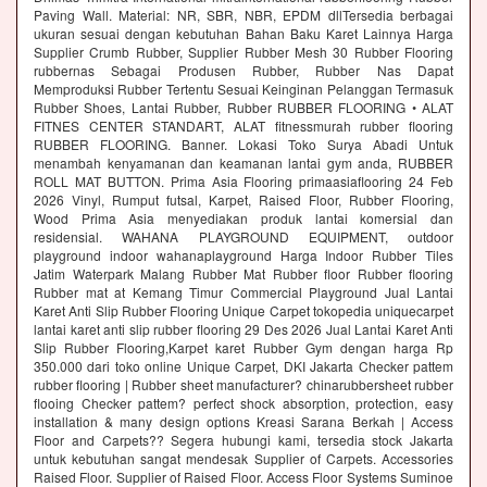
Paving Wall. Material: NR, SBR, NBR, EPDM dllTersedia berbagai
ukuran sesuai dengan kebutuhan Bahan Baku Karet Lainnya Harga
Supplier Crumb Rubber, Supplier Rubber Mesh 30 Rubber Flooring
rubbernas Sebagai Produsen Rubber, Rubber Nas Dapat
Memproduksi Rubber Tertentu Sesuai Keinginan Pelanggan Termasuk
Rubber Shoes, Lantai Rubber, Rubber RUBBER FLOORING • ALAT
FITNES CENTER STANDART, ALAT fitnessmurah rubber flooring
RUBBER FLOORING. Banner. Lokasi Toko Surya Abadi Untuk
menambah kenyamanan dan keamanan lantai gym anda, RUBBER
ROLL MAT BUTTON. Prima Asia Flooring primaasiaflooring 24 Feb
2026 Vinyl, Rumput futsal, Karpet, Raised Floor, Rubber Flooring,
Wood Prima Asia menyediakan produk lantai komersial dan
residensial. WAHANA PLAYGROUND EQUIPMENT, outdoor
playground indoor wahanaplayground Harga Indoor Rubber Tiles
Jatim Waterpark Malang Rubber Mat Rubber floor Rubber flooring
Rubber mat at Kemang Timur Commercial Playground Jual Lantai
Karet Anti Slip Rubber Flooring Unique Carpet tokopedia uniquecarpet
lantai karet anti slip rubber flooring 29 Des 2026 Jual Lantai Karet Anti
Slip Rubber Flooring,Karpet karet Rubber Gym dengan harga Rp
350.000 dari toko online Unique Carpet, DKI Jakarta Checker pattem
rubber flooring | Rubber sheet manufacturer? chinarubbersheet rubber
flooing Checker pattem? perfect shock absorption, protection, easy
installation & many design options Kreasi Sarana Berkah | Access
Floor and Carpets?? Segera hubungi kami, tersedia stock Jakarta
untuk kebutuhan sangat mendesak Supplier of Carpets. Accessories
Raised Floor. Supplier of Raised Floor. Access Floor Systems Suminoe