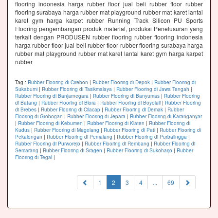
flooring indonesia harga rubber floor jual beli rubber floor rubber
flooring surabaya harga rubber mat playground rubber mat karet lantai
karet gym harga karpet rubber Running Track Silicon PU Sports
Flooring pengembangan produk material, produksi Penelusuran yang
terkait dengan PRODUSEN rubber flooring rubber flooring indonesia
harga rubber floor jual beli rubber floor rubber flooring surabaya harga
rubber mat playground rubber mat karet lantai karet gym harga karpet
rubber
Tag :
Rubber Flooring di Cirebon
|
Rubber Flooring di Depok
|
Rubber Flooring di
Sukabumi
|
Rubber Flooring di Tasikmalaya
|
Rubber Flooring di Jawa Tengah
|
Rubber Flooring di Banjarnegara
|
Rubber Flooring di Banyumas
|
Rubber Flooring
di Batang
|
Rubber Flooring di Blora
|
Rubber Flooring di Boyolali
|
Rubber Flooring
di Brebes
|
Rubber Flooring di Cilacap
|
Rubber Flooring di Demak
|
Rubber
Flooring di Grobogan
|
Rubber Flooring di Jepara
|
Rubber Flooring di Karanganyar
|
Rubber Flooring di Kebumen
|
Rubber Flooring di Klaten
|
Rubber Flooring di
Kudus
|
Rubber Flooring di Magelang
|
Rubber Flooring di Pati
|
Rubber Flooring di
Pekalongan
|
Rubber Flooring di Pemalang
|
Rubber Flooring di Purbalingga
|
Rubber Flooring di Purworejo
|
Rubber Flooring di Rembang
|
Rubber Flooring di
Semarang
|
Rubber Flooring di Sragen
|
Rubber Flooring di Sukoharjo
|
Rubber
Flooring di Tegal
|
(current)
1
2
3
4
...
69