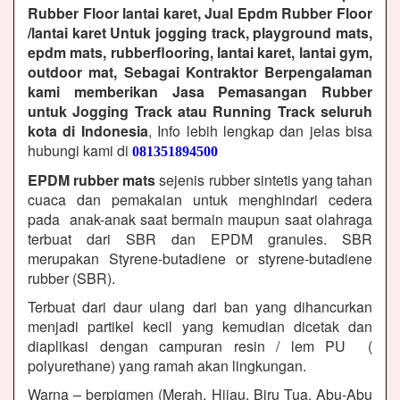
Rubber Floor lantai karet, Jual Epdm Rubber Floor
/lantai karet Untuk jogging track, playground mats,
epdm mats, rubberflooring, lantai karet, lantai gym,
outdoor mat, Sebagai Kontraktor Berpengalaman
kami memberikan Jasa Pemasangan Rubber
untuk Jogging Track atau Running Track seluruh
kota di Indonesia
, Info lebih lengkap dan jelas bisa
hubungi kami di
081351894500
EPDM rubber mats
sejenis rubber sintetis yang tahan
cuaca dan pemakaian untuk menghindari cedera
pada anak-anak saat bermain maupun saat olahraga
terbuat dari SBR dan EPDM granules. SBR
merupakan Styrene-butadiene or styrene-butadiene
rubber (SBR).
Terbuat dari daur ulang dari ban yang dihancurkan
menjadi partikel kecil yang kemudian dicetak dan
diaplikasi dengan campuran resin / lem PU (
polyurethane) yang ramah akan lingkungan.
Warna – berpigmen (Merah, Hijau, Biru Tua, Abu-Abu