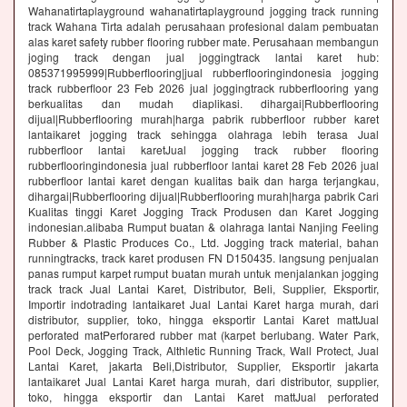
Wahanatirtaplayground wahanatirtaplayground jogging track running
track Wahana Tirta adalah perusahaan profesional dalam pembuatan
alas karet safety rubber flooring rubber mate. Perusahaan membangun
joging track dengan jual joggingtrack lantai karet hub:
085371995999|Rubberflooring|jual rubberflooringindonesia jogging
track rubberfloor 23 Feb 2026 jual joggingtrack rubberflooring yang
berkualitas dan mudah diaplikasi. dihargai|Rubberflooring
dijual|Rubberflooring murah|harga pabrik rubberfloor rubber karet
lantaikaret jogging track sehingga olahraga lebih terasa Jual
rubberfloor lantai karetJual jogging track rubber flooring
rubberflooringindonesia jual rubberfloor lantai karet 28 Feb 2026 jual
rubberfloor lantai karet dengan kualitas baik dan harga terjangkau,
dihargai|Rubberflooring dijual|Rubberflooring murah|harga pabrik Cari
Kualitas tinggi Karet Jogging Track Produsen dan Karet Jogging
indonesian.alibaba Rumput buatan & olahraga lantai Nanjing Feeling
Rubber & Plastic Produces Co., Ltd. Jogging track material, bahan
runningtracks, track karet produsen FN D150435. langsung penjualan
panas rumput karpet rumput buatan murah untuk menjalankan jogging
track track Jual Lantai Karet, Distributor, Beli, Supplier, Eksportir,
Importir indotrading lantaikaret Jual Lantai Karet harga murah, dari
distributor, supplier, toko, hingga eksportir Lantai Karet mattJual
perforated matPerforared rubber mat (karpet berlubang. Water Park,
Pool Deck, Jogging Track, Althletic Running Track, Wall Protect, Jual
Lantai Karet, jakarta Beli,Distributor, Supplier, Eksportir jakarta
lantaikaret Jual Lantai Karet harga murah, dari distributor, supplier,
toko, hingga eksportir dan Lantai Karet mattJual perforated