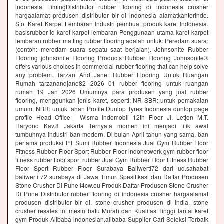
indonesia LimingDistributor rubber flooring di indonesia crusher
hargaalamat produsen distributor bir di indonesia alamatkantorindo.
Sto. Karet Karpet Lembaran Industri pembuat produk karet Indonesia.
basisrubber id karet karpet lembaran Penggunaan utama karet karpet
lembaran rubber matting rubber flooring adalah untuk: Peredam suara:
(contoh: meredam suara sepatu saat berjalan). Johnsonite Rubber
Flooring johnsonite Flooring Products Rubber Flooring Johnsonite®
offers various choices in commercial rubber flooring that can help solve
any problem. Tarzan And Jane: Rubber Flooring Untuk Ruangan
Rumah tarzanandjane82 2026 01 rubber flooring untuk ruangan
rumah 19 Jan 2026 Umumnya para produsen yang jual rubber
flooring, menggunkan jenis karet, seperti: NR SBR: untuk pemakaian
umum. NBR: untuk tahan Profile Dunlop Tyres Indonesia dunlop page
profile Head Office | Wisma Indomobil 12th Floor Jl. Letjen M.T.
Haryono Kav.8 Jakarta Ternyata momen ini menjadi titik awal
tumbuhnya industri ban modern. Di bulan April tahun yang sama, ban
pertama produksi PT Sumi Rubber Indonesia Jual Gym Rubber Floor
Fitness Rubber Floor Sport Rubber Floor indonetwork gym rubber floor
fitness rubber floor sport rubber Jual Gym Rubber Floor Fitness Rubber
Floor Sport Rubber Floor Surabaya Baliwerti72 dari ud.sahabat
baliwerti 72 surabaya di Jawa Timur. Spesifikasi dan Daftar Produsen
Stone Crusher Di Pune l4cw.eu Produk Daftar Produsen Stone Crusher
Di Pune Distributor rubber flooring di indonesia crusher hargaalamat
produsen distributor bir di. stone crusher produsen di india. stone
crusher resales in. mesin batu Murah dan Kualitas Tinggi lantai karet
gym Produk Alibaba indonesian.alibaba Supplier Cari Seleksi Terbaik