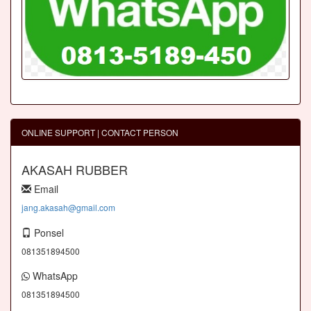
ONLINE SUPPORT | CONTACT PERSON
AKASAH RUBBER
Email
jang.akasah@gmail.com
Ponsel
081351894500
WhatsApp
081351894500