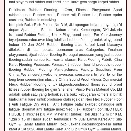
mat playground rubber mat karet lantai karet gym harga karpet rubber
Distributor Rubber Flooring | Gym, Fitness, Playground Sport
rubberhouses Rubber mats, Rubber roll, Rubber tile, Rubber epdm
(custom), Rubber interlocking
Komplek Ruko Rich Palace No D16, Jl.Lapangan bola meruya ilir, (Di
depan Apartement Belmont kebun Jeruk), Kembangan, DKI Jakarta
Istalisasi Rubber Flooring Untuk Playground Indoor For Your Journey
foyerjeunecordee.over blog istalisasi rubber flooring untuk playground
indoor 19 Jan 2026 Rubber flooring atau karpet karet biasanya
diletakan di latai secara permanen atau Categories: #mainan
playground, #jual rubber flooring Berbagai produsen yang jual rubber
flooring sudah memberikan warna, ukuran, Karet Flooring Pabrik | Cina
Karet Flooring Produsen, Pemasok tj rubber floor id products rubber
flooring Rubber Flooring Manufacturers, Factory, Suppliers From
China, We sincerely welcome overseas consumers to refer to for the
long term cooperation plus the China Sound Proof Fitness Commercial
Fleck Rubber Flooring untuk id.goodsoundproof floors sound proof
fitness rubber flooring for gym Shenzhen Vinco Keras Material Co, Ltd
adalah salah satu yang terbaik suara bukti kebugaran komersial bintik
bintik lantai karet untuk produsen olahraga dan Neo Flex Rubber Floor
| Anti Fatigue Dry Area | Anti Fatigue bataviakarpet catalogue anti
fatigue_doormat anti_fatigue index Neo Flex Rubber Floor. NEO FLEX
RUBBER Thickness: 8 MM; Material: Rubber; Roll Size: 1,2 m x 10 M,
1,2m x 15 m Harga sudah termasuk PPN Jual Lantai Karet Anti Slip
Gym & Kamar Mandi Murah Toko Jakarta decorindoperkasa lantai
karet 9 Okt 2026 Jual Lantai Karet Anti Slip untuk Gym & Kamar Mandi.