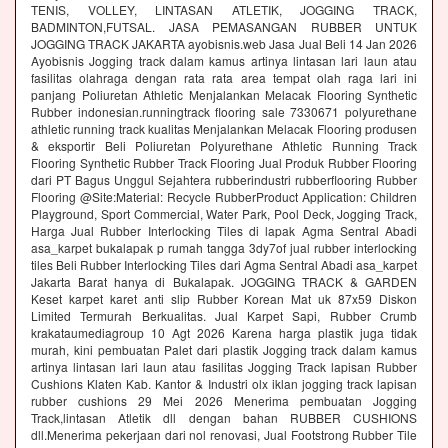
TENIS, VOLLEY, LINTASAN ATLETIK, JOGGING TRACK,
BADMINTON,FUTSAL. JASA PEMASANGAN RUBBER UNTUK
JOGGING TRACK JAKARTA ayobisnis.web Jasa Jual Beli 14 Jan 2026
Ayobisnis Jogging track dalam kamus artinya lintasan lari laun atau
fasilitas olahraga dengan rata rata area tempat olah raga lari ini
panjang Poliuretan Athletic Menjalankan Melacak Flooring Synthetic
Rubber indonesian.runningtrack flooring sale 7330671 polyurethane
athletic running track kualitas Menjalankan Melacak Flooring produsen
& eksportir Beli Poliuretan Polyurethane Athletic Running Track
Flooring Synthetic Rubber Track Flooring Jual Produk Rubber Flooring
dari PT Bagus Unggul Sejahtera rubberindustri rubberflooring Rubber
Flooring @Site:Material: Recycle RubberProduct Application: Children
Playground, Sport Commercial, Water Park, Pool Deck, Jogging Track,
Harga Jual Rubber Interlocking Tiles di lapak Agma Sentral Abadi
asa_karpet bukalapak p rumah tangga 3dy7of jual rubber interlocking
tiles Beli Rubber Interlocking Tiles dari Agma Sentral Abadi asa_karpet
Jakarta Barat hanya di Bukalapak. JOGGING TRACK & GARDEN
Keset karpet karet anti slip Rubber Korean Mat uk 87x59 Diskon
Limited Termurah Berkualitas. Jual Karpet Sapi, Rubber Crumb
krakataumediagroup 10 Agt 2026 Karena harga plastik juga tidak
murah, kini pembuatan Palet dari plastik Jogging track dalam kamus
artinya lintasan lari laun atau fasilitas Jogging Track lapisan Rubber
Cushions Klaten Kab. Kantor & Industri olx iklan jogging track lapisan
rubber cushions 29 Mei 2026 Menerima pembuatan Jogging
Track,lintasan Atletik dll dengan bahan RUBBER CUSHIONS
dll.Menerima pekerjaan dari nol renovasi, Jual Footstrong Rubber Tile