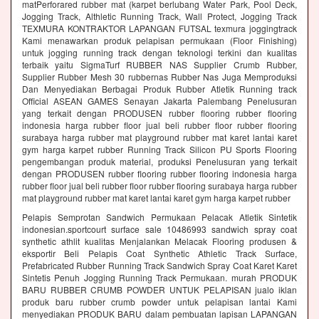
matPerforared rubber mat (karpet berlubang Water Park, Pool Deck,
Jogging Track, Althletic Running Track, Wall Protect, Jogging Track
TEXMURA KONTRAKTOR LAPANGAN FUTSAL texmura joggingtrack
Kami menawarkan produk pelapisan permukaan (Floor Finishing)
untuk jogging running track dengan teknologi terkini dan kualitas
terbaik yaitu SigmaTurf RUBBER NAS Supplier Crumb Rubber,
Supplier Rubber Mesh 30 rubbernas Rubber Nas Juga Memproduksi
Dan Menyediakan Berbagai Produk Rubber Atletik Running track
Official ASEAN GAMES Senayan Jakarta Palembang Penelusuran
yang terkait dengan PRODUSEN rubber flooring rubber flooring
indonesia harga rubber floor jual beli rubber floor rubber flooring
surabaya harga rubber mat playground rubber mat karet lantai karet
gym harga karpet rubber Running Track Silicon PU Sports Flooring
pengembangan produk material, produksi Penelusuran yang terkait
dengan PRODUSEN rubber flooring rubber flooring indonesia harga
rubber floor jual beli rubber floor rubber flooring surabaya harga rubber
mat playground rubber mat karet lantai karet gym harga karpet rubber
Pelapis Semprotan Sandwich Permukaan Pelacak Atletik Sintetik
indonesian.sportcourt surface sale 10486993 sandwich spray coat
synthetic athlit kualitas Menjalankan Melacak Flooring produsen &
eksportir Beli Pelapis Coat Synthetic Athletic Track Surface,
Prefabricated Rubber Running Track Sandwich Spray Coat Karet Karet
Sintetis Penuh Jogging Running Track Permukaan. murah PRODUK
BARU RUBBER CRUMB POWDER UNTUK PELAPISAN jualo iklan
produk baru rubber crumb powder untuk pelapisan lantai Kami
menyediakan PRODUK BARU dalam pembuatan lapisan LAPANGAN