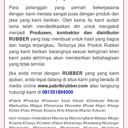
Para pelanggan yang pernah bekerjasama
dengan kami merasa sangat puas dengan produk dan
jasa yang kami berikan. Oleh karna itu kami sudah
lama telah mendedikasikan diri untuk mengabdi
menjadi
Produsen, kontraktor dan distributor
RUBBER
yang siap membuat untuk hasil yang bagus
dan harga terjangkau. Tentunya jika Produk Rubber
yang kami berikan barangnya sesuai keinginan klien
kami pada akhirmya akan memberikan kebahagiaan
yang tidak ternilai.
jika anda minat dengan
RUBBER
yang yang kami
ajukan, anda tepat datang di situs kami yang berada di
media online
www.pabrikrubber.com
atau langsung
hubungi kami di
081351894500
#Pabrik #Produksi #Produsen #Jual #Grosir #Distributor #Murah
#Berkualitas #Bagus #Terpercaya #Konveksi #Pusat #Agen #Harga
#Order #Toko #Pesan #Usaha #Info #Alamat #Kantor #Ukuran
kami melayani #JawaBarat #Bandung #BandungBarat #Bekasi #Bogor
#Ciamis #Cianjur #Cirebon #Garut #Indramayu #Karawang #Kuningan
#Majalengka #Pangandaran #Purwakarta #Subang #Sukabumi