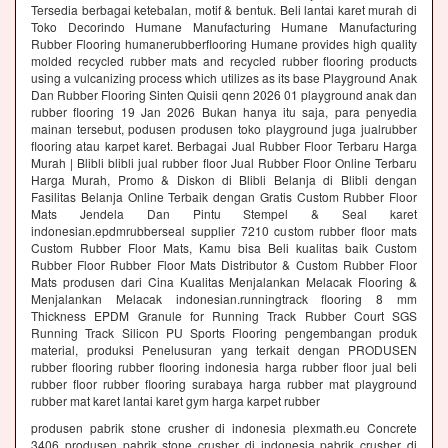
Tersedia berbagai ketebalan, motif & bentuk. Beli lantai karet murah di
Toko Decorindo Humane Manufacturing Humane Manufacturing
Rubber Flooring humanerubberflooring Humane provides high quality
molded recycled rubber mats and recycled rubber flooring products
using a vulcanizing process which utilizes as its base Playground Anak
Dan Rubber Flooring Sinten Quisii qenn 2026 01 playground anak dan
rubber flooring 19 Jan 2026 Bukan hanya itu saja, para penyedia
mainan tersebut, podusen produsen toko playground juga jualrubber
flooring atau karpet karet. Berbagai Jual Rubber Floor Terbaru Harga
Murah | Blibli blibli jual rubber floor Jual Rubber Floor Online Terbaru
Harga Murah, Promo & Diskon di Blibli Belanja di Blibli dengan
Fasilitas Belanja Online Terbaik dengan Gratis Custom Rubber Floor
Mats Jendela Dan Pintu Stempel & Seal karet
indonesian.epdmrubberseal supplier 7210 custom rubber floor mats
Custom Rubber Floor Mats, Kamu bisa Beli kualitas baik Custom
Rubber Floor Rubber Floor Mats Distributor & Custom Rubber Floor
Mats produsen dari Cina Kualitas Menjalankan Melacak Flooring &
Menjalankan Melacak indonesian.runningtrack flooring 8 mm
Thickness EPDM Granule for Running Track Rubber Court SGS
Running Track Silicon PU Sports Flooring pengembangan produk
material, produksi Penelusuran yang terkait dengan PRODUSEN
rubber flooring rubber flooring indonesia harga rubber floor jual beli
rubber floor rubber flooring surabaya harga rubber mat playground
rubber mat karet lantai karet gym harga karpet rubber
produsen pabrik stone crusher di indonesia plexmath.eu Concrete
3406 produsen pabrik stone crusher di indonesia pabrik crusher di