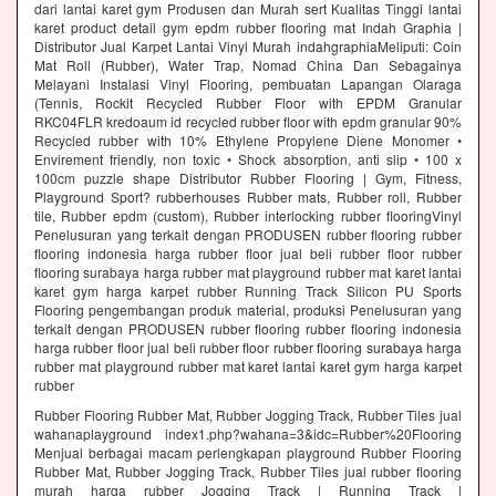
dari lantai karet gym Produsen dan Murah sert Kualitas Tinggi lantai
karet product detail gym epdm rubber flooring mat Indah Graphia |
Distributor Jual Karpet Lantai Vinyl Murah indahgraphiaMeliputi: Coin
Mat Roll (Rubber), Water Trap, Nomad China Dan Sebagainya
Melayani Instalasi Vinyl Flooring, pembuatan Lapangan Olaraga
(Tennis, Rockit Recycled Rubber Floor with EPDM Granular
RKC04FLR kredoaum id recycled rubber floor with epdm granular 90%
Recycled rubber with 10% Ethylene Propylene Diene Monomer •
Envirement friendly, non toxic • Shock absorption, anti slip • 100 x
100cm puzzle shape Distributor Rubber Flooring | Gym, Fitness,
Playground Sport? rubberhouses Rubber mats, Rubber roll, Rubber
tile, Rubber epdm (custom), Rubber interlocking rubber flooringVinyl
Penelusuran yang terkait dengan PRODUSEN rubber flooring rubber
flooring indonesia harga rubber floor jual beli rubber floor rubber
flooring surabaya harga rubber mat playground rubber mat karet lantai
karet gym harga karpet rubber Running Track Silicon PU Sports
Flooring pengembangan produk material, produksi Penelusuran yang
terkait dengan PRODUSEN rubber flooring rubber flooring indonesia
harga rubber floor jual beli rubber floor rubber flooring surabaya harga
rubber mat playground rubber mat karet lantai karet gym harga karpet
rubber
Rubber Flooring Rubber Mat, Rubber Jogging Track, Rubber Tiles jual
wahanaplayground index1.php?wahana=3&idc=Rubber%20Flooring
Menjual berbagai macam perlengkapan playground Rubber Flooring
Rubber Mat, Rubber Jogging Track, Rubber Tiles jual rubber flooring
murah harga rubber Jogging Track | Running Track |