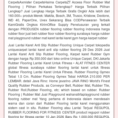
CarpetsAxmister CarpetsHaima CarpetsZT Access Floor Rubber Mat
Flooring | Pilihan Perkakas Terlengkap? Harga Terbaik Pilihan
Lengkap? Jual Lengkap Harga Terbaik Gratis Ongkir Ada lebih dari
160.000+ produk Merek: Makita, Bosch, 3M, Trusco, Krisbow, Dextone,
WD 40, PaperOne, Uvex Sekarang Bisa CODPenawaran Terbaik
KamiGratis Ongkos KirimOffice Supply Penelusuran yang terkait
dengan PRODUSEN rubber flooring rubber flooring indonesia harga
rubber floor jual beli rubber floor rubber flooring surabaya harga rubber
mat playground rubber mat karet lantai karet gym harga karpet rubber
Jual Lantai Karet Anti Slip Rubber Flooring Unique Carpet tokopedia
uniquecarpet lantai karet anti slip rubber flooring 29 Des 2026 Jual
Lantai Karet Anti Slip Rubber Flooring, Karpet karet Rubber Gym
dengan harga Rp 350.000 dari toko online Unique Carpet, DKI Jakarta
Rubber Flooring Lantai Karet Untuk Fitness • ALAT FITNES CENTER
global fitness surabaya rubber flooring lantai karet untuk fitness
Rubber Flooring Lantai Karet Untuk Fitness. Rubber Flooring Gymex
Tebal 1,5 Cm. Rubber Flooring Gymex Tebal HARGA 210.000 PER
LEMBAR. detail Java Rino: Home javarino JAVA RINO World's Finest
Quality Rubber Products. as Conveyor Belt, Rubber Mat, Rubber Tile,
Rubber Roll,Rubber Flooring, etc; which based on rubber. Rubber
Flooring | Rubber Mat Jual Playground wahanatirtaplayground rubber
flooring rubber mat Yang pertama di Indonesia dalam mendesain
warna dan coran dari Rubber Flooring lantai karet menggunakan
sistem cast in situ. Rubber Flooring atau Lantai Terjual REGUPOL
RUBBER FLOORING FOR FITNESS CENTER product regupol rubber
flooring for fitness center 10 Jan 2026 Baru Rp 1.000.000 REGUPOL