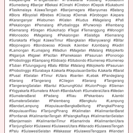
#Sumedang #Banjar #Bekasi #Cimahi #Cirebon #Depok #Sukabumi
#Tasikmalaya #JawaTengah #Banjarnegara #Banyumas #Batang
#Blora #Boyolali #Brebes #Cilacap #Demak #Grobogan #Jepara
#Karanganyar #Kebumen #Klaten #Kudus #Magelang #Pati
#Pekalongan #Pemalang #Purbalingga #Purworejo #Rembang
#Semarang #Sragen #Sukoharjo #Tegal #Temanggung #Wonogiri
#Wonosobo #Magelang #Pekalongan #Salatiga #Semarang
#Surakarta #Tegal #JawaTimur #Bangkalan #Banyuwangi #Blitar
#Bojonegoro #Bondowoso #Gresik #Jember #Jombang #Kediri
#Lamongan #Lumajang #Madiun #Magetan #Malang #Mojokerto
#Nganjuk #Ngawi #Pacitan #Pamekasan #Pasuruan #Ponorogo
#Probolinggo #Sampang #Sidoarjo #Situbondo #Sumenep #Sumenep
#Tuban #Tulungagung #Batu #Blitar #Malang #Mojokerto #Pasuruan
#Probolinggo #Surabaya #Jakarta #KepulauanSeribu #Jakarta #Barat
#Pusat #Selatan #Timur #Utara #banten #Lebak #Pandeglang
#Serang #Tangerang #Cilegon #Serang #Tangerang
#TangerangSelatan #Bantul #GunungKidul #KulonProgo #Sleman
#Yogyakarta #Sumatera #Aceh #BandaAceh #SumateraUtara #Medan
#SumateraBarat #Padang #Riau #Pekanbaru #Jambi
#SumateraSelatan #Palembang #Bengkulu #Lampung
#BandarLampung #KepulauanBangkaBelitung #PangkalPinang
#KepulauanRiau #TanjungPinang #Kalimatan #KalimantanBarat
#Pontianak #KalimantanTengah #PalangkaRaya #KalimantanSelatan
#Banjarmasin #KalimantanTimur #Samarinda #KalimantanUtara
#TanjungSelor #Sulawesi #SulawesiUtara #Manado #SulawesiTengah
#Palu #SulawesiSelatan #Makassar #SulawesiTenggara #Kendari