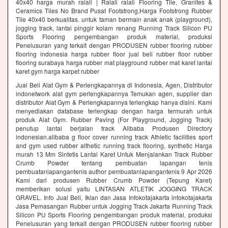
40x40 harga murah ralali | Ralali ralali Flooring Tile, Granites &
Ceramics Tiles No Brand Pusat Footstrong,Harga Footstrong Rubber
Tile 40x40 berkualitas. untuk taman bermain anak anak (playground),
jogging track, lantai pinggir kolam renang Running Track Silicon PU
Sports Flooring pengembangan produk material, produksi
Penelusuran yang terkait dengan PRODUSEN rubber flooring rubber
flooring indonesia harga rubber floor jual beli rubber floor rubber
flooring surabaya harga rubber mat playground rubber mat karet lantai
karet gym harga karpet rubber
Jual Beli Alat Gym & Perlengkapannya di Indonesia, Agen, Distributor
indonetwork alat gym perlengkapannya Temukan agen, supplier dan
distributor Alat Gym & Perlengkapannya terlengkap hanya disini. Kami
menyediakan database terlengkap dengan harga termurah untuk
produk Alat Gym. Rubber Paving (For Playground, Jogging Track)
penutup lantai berjalan track Alibaba Produsen Directory
indonesian.alibaba g floor cover running track Athletic facilities sport
and gym used rubber althetic running track flooring, synthetic Harga
murah 13 Mm Sintetis Lantai Karet Untuk Menjalankan Track Rubber
Crumb Powder tentang pembuatan lapangan tenis
pembuatanlapangantenis author pembuatanlapangantenis 9 Apr 2026
Kami dari produsen Rubber Crumb Powder (Tepung Karet)
memberikan solusi yaitu LINTASAN ATLETIK JOGGING TRACK
GRAVEL. Info Jual Beli, Iklan dan Jasa Infokotajakarta infokotajakarta
Jasa Pemasangan Rubber untuk Jogging Track Jakarta Running Track
Silicon PU Sports Flooring pengembangan produk material, produksi
Penelusuran yang terkait dengan PRODUSEN rubber flooring rubber