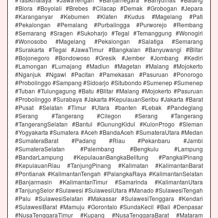
#Blora #Boyolali #Brebes #Cilacap #Demak #Grobogan #Jepara
#Karanganyar #Kebumen #Klaten #Kudus #Magelang #Pati
#Pekalongan #Pemalang #Purbalingga #Purworejo #Rembang
#Semarang #Sragen #Sukoharjo #Tegal #Temanggung #Wonogiri
#Wonosobo #Magelang #Pekalongan #Salatiga #Semarang
#Surakarta #Tegal #JawaTimur #Bangkalan #Banyuwangi #Blitar
#Bojonegoro #Bondowoso #Gresik #Jember #Jombang #Kediri
#Lamongan #Lumajang #Madiun #Magetan #Malang #Mojokerto
#Nganjuk #Ngawi #Pacitan #Pamekasan #Pasuruan #Ponorogo
#Probolinggo #Sampang #Sidoarjo #Situbondo #Sumenep #Sumenep
#Tuban #Tulungagung #Batu #Blitar #Malang #Mojokerto #Pasuruan
#Probolinggo #Surabaya #Jakarta #KepulauanSeribu #Jakarta #Barat
#Pusat #Selatan #Timur #Utara #banten #Lebak #Pandeglang
#Serang #Tangerang #Cilegon #Serang #Tangerang
#TangerangSelatan #Bantul #GunungKidul #KulonProgo #Sleman
#Yogyakarta #Sumatera #Aceh #BandaAceh #SumateraUtara #Medan
#SumateraBarat #Padang #Riau #Pekanbaru #Jambi
#SumateraSelatan #Palembang #Bengkulu #Lampung
#BandarLampung #KepulauanBangkaBelitung #PangkalPinang
#KepulauanRiau #TanjungPinang #Kalimatan #KalimantanBarat
#Pontianak #KalimantanTengah #PalangkaRaya #KalimantanSelatan
#Banjarmasin #KalimantanTimur #Samarinda #KalimantanUtara
#TanjungSelor #Sulawesi #SulawesiUtara #Manado #SulawesiTengah
#Palu #SulawesiSelatan #Makassar #SulawesiTenggara #Kendari
#SulawesiBarat #Mamuju #Gorontalo #SundaKecil #Bali #Denpasar
#NusaTenggaraTimur #Kupang #NusaTenggaraBarat #Mataram