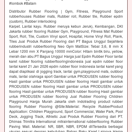
#lombok #Batam
Distributor Rubber Flooring | Gym, Fitness, Playground Sport
rubberhouses Rubber mats, Rubber roll, Rubber tile, Rubber epdm
(custom), Rubber interlocking
Karpet. Lantai kayu. Rubber meruya kebun Jeruk), Kembangan, DKI
Jakarta rubber flooring Rubber Gym, Playground, Fitness Mat Rubber
Sport, Roll, Tile, Custom Vinyl sport, Hospital, Home Vinyl Roll, Plank,
Tiles Jual Produk Rubber Flooring dari PT Bagus Unggul Sejahtera
rubberindustri rubberflooring Neo Gym MatSize: Tebal 3,6, 8 mm X
Lebar 1200 mm X Panjang 10000 mmColor: Hitam bintik biru, yellow,
merah dan abu.PT Bagus Unggul Harga jual Epdm Rubber Floor lantai
karet rubber flooring rubberflooringindonesia jual epdm rubber floor
lantai karet 21 Jan 2026 epdm rubber floor indonesia lantai karet yang
dapat diaplikasi di jogging track, lantai gym,playground mats, outdoor
mats, lantai olahraga sport Gambar untuk PRODUSEN rubber flooring
Hasil gambar untuk PRODUSEN rubber flooring Hasil gambar untuk
PRODUSEN rubber flooring Hasil gambar untuk PRODUSEN rubber
flooring Hasil gambar untuk PRODUSEN rubber flooring Hasil gambar
untuk PRODUSEN rubber flooring Jual Rubber Flooring Children
Playground Harga Murah Jakarta oleh indotrading product rubber
flooring Rubber Flooring @Site:Material: Recycle RubberProduct
Application: Children Playground, Sport Commercial, Water Park, Pool
Deck, Jogging Track, Athletic Jual Produk Rubber Flooring dari PT.
Dhimas Trimitra International mitrainternational rubberflooring Rubber
Paving Wall. Material: NR, SBR, NBR, EPDM dllTersedia berbagai
ukuran sesuai dengan kebutuhan Bahan Baku Karet Lainnya Harga