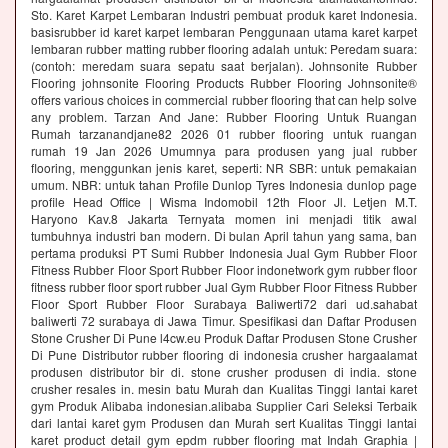
Sto. Karet Karpet Lembaran Industri pembuat produk karet Indonesia.
basisrubber id karet karpet lembaran Penggunaan utama karet karpet
lembaran rubber matting rubber flooring adalah untuk: Peredam suara:
(contoh: meredam suara sepatu saat berjalan). Johnsonite Rubber
Flooring johnsonite Flooring Products Rubber Flooring Johnsonite®
offers various choices in commercial rubber flooring that can help solve
any problem. Tarzan And Jane: Rubber Flooring Untuk Ruangan
Rumah tarzanandjane82 2026 01 rubber flooring untuk ruangan
rumah 19 Jan 2026 Umumnya para produsen yang jual rubber
flooring, menggunkan jenis karet, seperti: NR SBR: untuk pemakaian
umum. NBR: untuk tahan Profile Dunlop Tyres Indonesia dunlop page
profile Head Office | Wisma Indomobil 12th Floor Jl. Letjen M.T.
Haryono Kav.8 Jakarta Ternyata momen ini menjadi titik awal
tumbuhnya industri ban modern. Di bulan April tahun yang sama, ban
pertama produksi PT Sumi Rubber Indonesia Jual Gym Rubber Floor
Fitness Rubber Floor Sport Rubber Floor indonetwork gym rubber floor
fitness rubber floor sport rubber Jual Gym Rubber Floor Fitness Rubber
Floor Sport Rubber Floor Surabaya Baliwerti72 dari ud.sahabat
baliwerti 72 surabaya di Jawa Timur. Spesifikasi dan Daftar Produsen
Stone Crusher Di Pune l4cw.eu Produk Daftar Produsen Stone Crusher
Di Pune Distributor rubber flooring di indonesia crusher hargaalamat
produsen distributor bir di. stone crusher produsen di india. stone
crusher resales in. mesin batu Murah dan Kualitas Tinggi lantai karet
gym Produk Alibaba indonesian.alibaba Supplier Cari Seleksi Terbaik
dari lantai karet gym Produsen dan Murah sert Kualitas Tinggi lantai
karet product detail gym epdm rubber flooring mat Indah Graphia |