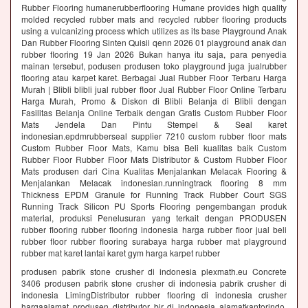
Rubber Flooring humanerubberflooring Humane provides high quality
molded recycled rubber mats and recycled rubber flooring products
using a vulcanizing process which utilizes as its base Playground Anak
Dan Rubber Flooring Sinten Quisii qenn 2026 01 playground anak dan
rubber flooring 19 Jan 2026 Bukan hanya itu saja, para penyedia
mainan tersebut, podusen produsen toko playground juga jualrubber
flooring atau karpet karet. Berbagai Jual Rubber Floor Terbaru Harga
Murah | Blibli blibli jual rubber floor Jual Rubber Floor Online Terbaru
Harga Murah, Promo & Diskon di Blibli Belanja di Blibli dengan
Fasilitas Belanja Online Terbaik dengan Gratis Custom Rubber Floor
Mats Jendela Dan Pintu Stempel & Seal karet
indonesian.epdmrubberseal supplier 7210 custom rubber floor mats
Custom Rubber Floor Mats, Kamu bisa Beli kualitas baik Custom
Rubber Floor Rubber Floor Mats Distributor & Custom Rubber Floor
Mats produsen dari Cina Kualitas Menjalankan Melacak Flooring &
Menjalankan Melacak indonesian.runningtrack flooring 8 mm
Thickness EPDM Granule for Running Track Rubber Court SGS
Running Track Silicon PU Sports Flooring pengembangan produk
material, produksi Penelusuran yang terkait dengan PRODUSEN
rubber flooring rubber flooring indonesia harga rubber floor jual beli
rubber floor rubber flooring surabaya harga rubber mat playground
rubber mat karet lantai karet gym harga karpet rubber
produsen pabrik stone crusher di indonesia plexmath.eu Concrete
3406 produsen pabrik stone crusher di indonesia pabrik crusher di
indonesia LimingDistributor rubber flooring di indonesia crusher
hargaalamat produsen distributor bir di indonesia alamatkantorindo.