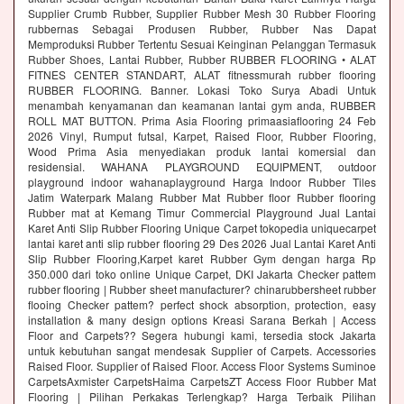
Supplier Crumb Rubber, Supplier Rubber Mesh 30 Rubber Flooring
rubbernas Sebagai Produsen Rubber, Rubber Nas Dapat
Memproduksi Rubber Tertentu Sesuai Keinginan Pelanggan Termasuk
Rubber Shoes, Lantai Rubber, Rubber RUBBER FLOORING • ALAT
FITNES CENTER STANDART, ALAT fitnessmurah rubber flooring
RUBBER FLOORING. Banner. Lokasi Toko Surya Abadi Untuk
menambah kenyamanan dan keamanan lantai gym anda, RUBBER
ROLL MAT BUTTON. Prima Asia Flooring primaasiaflooring 24 Feb
2026 Vinyl, Rumput futsal, Karpet, Raised Floor, Rubber Flooring,
Wood Prima Asia menyediakan produk lantai komersial dan
residensial. WAHANA PLAYGROUND EQUIPMENT, outdoor
playground indoor wahanaplayground Harga Indoor Rubber Tiles
Jatim Waterpark Malang Rubber Mat Rubber floor Rubber flooring
Rubber mat at Kemang Timur Commercial Playground Jual Lantai
Karet Anti Slip Rubber Flooring Unique Carpet tokopedia uniquecarpet
lantai karet anti slip rubber flooring 29 Des 2026 Jual Lantai Karet Anti
Slip Rubber Flooring,Karpet karet Rubber Gym dengan harga Rp
350.000 dari toko online Unique Carpet, DKI Jakarta Checker pattem
rubber flooring | Rubber sheet manufacturer? chinarubbersheet rubber
flooing Checker pattem? perfect shock absorption, protection, easy
installation & many design options Kreasi Sarana Berkah | Access
Floor and Carpets?? Segera hubungi kami, tersedia stock Jakarta
untuk kebutuhan sangat mendesak Supplier of Carpets. Accessories
Raised Floor. Supplier of Raised Floor. Access Floor Systems Suminoe
CarpetsAxmister CarpetsHaima CarpetsZT Access Floor Rubber Mat
Flooring | Pilihan Perkakas Terlengkap? Harga Terbaik Pilihan