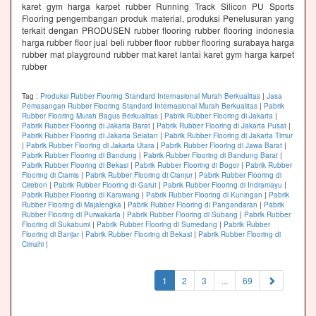
karet gym harga karpet rubber Running Track Silicon PU Sports
Flooring pengembangan produk material, produksi Penelusuran yang
terkait dengan PRODUSEN rubber flooring rubber flooring indonesia
harga rubber floor jual beli rubber floor rubber flooring surabaya harga
rubber mat playground rubber mat karet lantai karet gym harga karpet
rubber
Tag :
Produksi Rubber Flooring Standard Internasional Murah Berkualitas
|
Jasa
Pemasangan Rubber Flooring Standard Internasional Murah Berkualitas
|
Pabrik
Rubber Flooring Murah Bagus Berkualitas
|
Pabrik Rubber Flooring di Jakarta
|
Pabrik Rubber Flooring di Jakarta Barat
|
Pabrik Rubber Flooring di Jakarta Pusat
|
Pabrik Rubber Flooring di Jakarta Selatan
|
Pabrik Rubber Flooring di Jakarta Timur
|
Pabrik Rubber Flooring di Jakarta Utara
|
Pabrik Rubber Flooring di Jawa Barat
|
Pabrik Rubber Flooring di Bandung
|
Pabrik Rubber Flooring di Bandung Barat
|
Pabrik Rubber Flooring di Bekasi
|
Pabrik Rubber Flooring di Bogor
|
Pabrik Rubber
Flooring di Ciamis
|
Pabrik Rubber Flooring di Cianjur
|
Pabrik Rubber Flooring di
Cirebon
|
Pabrik Rubber Flooring di Garut
|
Pabrik Rubber Flooring di Indramayu
|
Pabrik Rubber Flooring di Karawang
|
Pabrik Rubber Flooring di Kuningan
|
Pabrik
Rubber Flooring di Majalengka
|
Pabrik Rubber Flooring di Pangandaran
|
Pabrik
Rubber Flooring di Purwakarta
|
Pabrik Rubber Flooring di Subang
|
Pabrik Rubber
Flooring di Sukabumi
|
Pabrik Rubber Flooring di Sumedang
|
Pabrik Rubber
Flooring di Banjar
|
Pabrik Rubber Flooring di Bekasi
|
Pabrik Rubber Flooring di
Cimahi
|
(current)
1
2
3
...
69