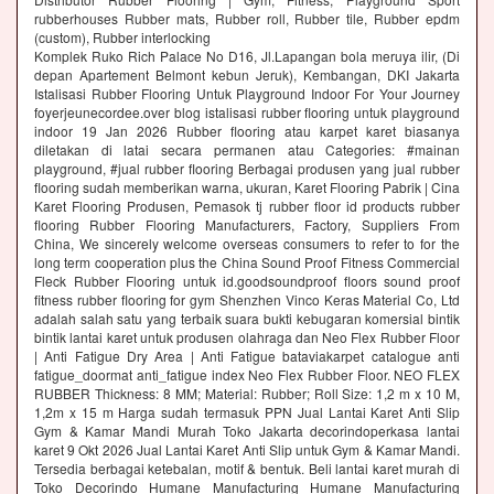
rubberhouses Rubber mats, Rubber roll, Rubber tile, Rubber epdm
(custom), Rubber interlocking
Komplek Ruko Rich Palace No D16, Jl.Lapangan bola meruya ilir, (Di
depan Apartement Belmont kebun Jeruk), Kembangan, DKI Jakarta
Istalisasi Rubber Flooring Untuk Playground Indoor For Your Journey
foyerjeunecordee.over blog istalisasi rubber flooring untuk playground
indoor 19 Jan 2026 Rubber flooring atau karpet karet biasanya
diletakan di latai secara permanen atau Categories: #mainan
playground, #jual rubber flooring Berbagai produsen yang jual rubber
flooring sudah memberikan warna, ukuran, Karet Flooring Pabrik | Cina
Karet Flooring Produsen, Pemasok tj rubber floor id products rubber
flooring Rubber Flooring Manufacturers, Factory, Suppliers From
China, We sincerely welcome overseas consumers to refer to for the
long term cooperation plus the China Sound Proof Fitness Commercial
Fleck Rubber Flooring untuk id.goodsoundproof floors sound proof
fitness rubber flooring for gym Shenzhen Vinco Keras Material Co, Ltd
adalah salah satu yang terbaik suara bukti kebugaran komersial bintik
bintik lantai karet untuk produsen olahraga dan Neo Flex Rubber Floor
| Anti Fatigue Dry Area | Anti Fatigue bataviakarpet catalogue anti
fatigue_doormat anti_fatigue index Neo Flex Rubber Floor. NEO FLEX
RUBBER Thickness: 8 MM; Material: Rubber; Roll Size: 1,2 m x 10 M,
1,2m x 15 m Harga sudah termasuk PPN Jual Lantai Karet Anti Slip
Gym & Kamar Mandi Murah Toko Jakarta decorindoperkasa lantai
karet 9 Okt 2026 Jual Lantai Karet Anti Slip untuk Gym & Kamar Mandi.
Tersedia berbagai ketebalan, motif & bentuk. Beli lantai karet murah di
Toko Decorindo Humane Manufacturing Humane Manufacturing