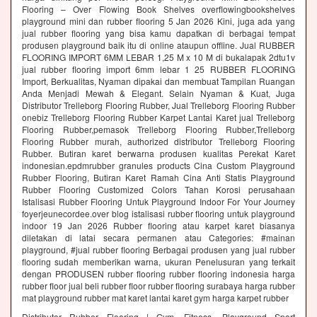
Flooring – Over Flowing Book Shelves overflowingbookshelves
playground mini dan rubber flooring 5 Jan 2026 Kini, juga ada yang
jual rubber flooring yang bisa kamu dapatkan di berbagai tempat
produsen playground baik itu di online ataupun offline. Jual RUBBER
FLOORING IMPORT 6MM LEBAR 1,25 M x 10 M di bukalapak 2dtu1v
jual rubber flooring import 6mm lebar 1 25 RUBBER FLOORING
Import, Berkualitas, Nyaman dipakai dan membuat Tampilan Ruangan
Anda Menjadi Mewah & Elegant. Selain Nyaman & Kuat, Juga
Distributor Trelleborg Flooring Rubber, Jual Trelleborg Flooring Rubber
onebiz Trelleborg Flooring Rubber Karpet Lantai Karet jual Trelleborg
Flooring Rubber,pemasok Trelleborg Flooring Rubber,Trelleborg
Flooring Rubber murah, authorized distributor Trelleborg Flooring
Rubber. Butiran karet berwarna produsen kualitas Perekat Karet
indonesian.epdmrubber granules products Cina Custom Playground
Rubber Flooring, Butiran Karet Ramah Cina Anti Statis Playground
Rubber Flooring Customized Colors Tahan Korosi perusahaan
Istalisasi Rubber Flooring Untuk Playground Indoor For Your Journey
foyerjeunecordee.over blog istalisasi rubber flooring untuk playground
indoor 19 Jan 2026 Rubber flooring atau karpet karet biasanya
diletakan di latai secara permanen atau Categories: #mainan
playground, #jual rubber flooring Berbagai produsen yang jual rubber
flooring sudah memberikan warna, ukuran Penelusuran yang terkait
dengan PRODUSEN rubber flooring rubber flooring indonesia harga
rubber floor jual beli rubber floor rubber flooring surabaya harga rubber
mat playground rubber mat karet lantai karet gym harga karpet rubber
Distributor Rubber Flooring | Gym, Fitness, Playground Sport