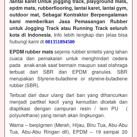
/lantai karet Untuk jogging track, playground mats,
epdm mats, rubberflooring, lantai karet, lantai gym,
outdoor mat, Sebagai Kontraktor Berpengalaman
kami memberikan Jasa Pemasangan Rubber
untuk Jogging Track atau Running Track seluruh
kota di Indonesia
, Info lebih lengkap dan jelas bisa
hubungi kami di
081351894500
EPDM rubber mats
sejenis rubber sintetis yang tahan
cuaca dan pemakaian untuk menghindari cedera
pada anak-anak saat bermain maupun saat olahraga
terbuat dari SBR dan EPDM granules. SBR
merupakan Styrene-butadiene or styrene-butadiene
rubber (SBR).
Terbuat dari daur ulang dari ban yang dihancurkan
menjadi partikel kecil yang kemudian dicetak dan
diaplikasi dengan campuran resin / lem PU (
polyurethane) yang ramah akan lingkungan.
Warna – berpigmen (Merah, Hijau, Biru Tua, Abu-Abu
Tua, Abu-Abu Ringan dll), EPDM – 19 sampai 20