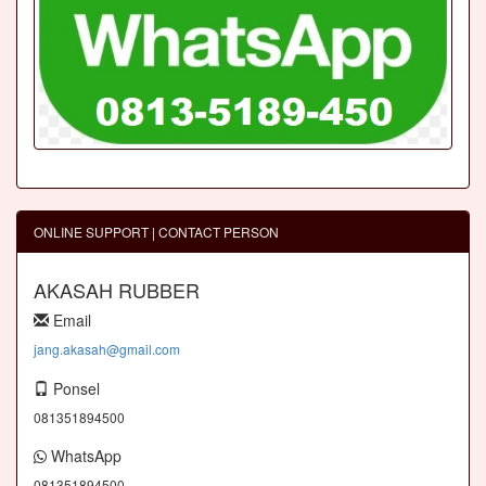
ONLINE SUPPORT | CONTACT PERSON
AKASAH RUBBER
Email
jang.akasah@gmail.com
Ponsel
081351894500
WhatsApp
081351894500