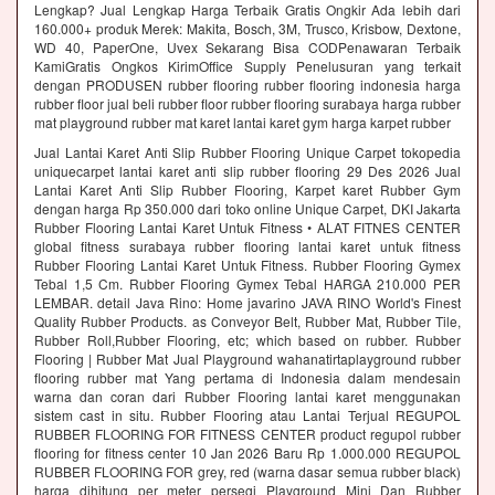
Lengkap? Jual Lengkap Harga Terbaik Gratis Ongkir Ada lebih dari
160.000+ produk Merek: Makita, Bosch, 3M, Trusco, Krisbow, Dextone,
WD 40, PaperOne, Uvex Sekarang Bisa CODPenawaran Terbaik
KamiGratis Ongkos KirimOffice Supply Penelusuran yang terkait
dengan PRODUSEN rubber flooring rubber flooring indonesia harga
rubber floor jual beli rubber floor rubber flooring surabaya harga rubber
mat playground rubber mat karet lantai karet gym harga karpet rubber
Jual Lantai Karet Anti Slip Rubber Flooring Unique Carpet tokopedia
uniquecarpet lantai karet anti slip rubber flooring 29 Des 2026 Jual
Lantai Karet Anti Slip Rubber Flooring, Karpet karet Rubber Gym
dengan harga Rp 350.000 dari toko online Unique Carpet, DKI Jakarta
Rubber Flooring Lantai Karet Untuk Fitness • ALAT FITNES CENTER
global fitness surabaya rubber flooring lantai karet untuk fitness
Rubber Flooring Lantai Karet Untuk Fitness. Rubber Flooring Gymex
Tebal 1,5 Cm. Rubber Flooring Gymex Tebal HARGA 210.000 PER
LEMBAR. detail Java Rino: Home javarino JAVA RINO World's Finest
Quality Rubber Products. as Conveyor Belt, Rubber Mat, Rubber Tile,
Rubber Roll,Rubber Flooring, etc; which based on rubber. Rubber
Flooring | Rubber Mat Jual Playground wahanatirtaplayground rubber
flooring rubber mat Yang pertama di Indonesia dalam mendesain
warna dan coran dari Rubber Flooring lantai karet menggunakan
sistem cast in situ. Rubber Flooring atau Lantai Terjual REGUPOL
RUBBER FLOORING FOR FITNESS CENTER product regupol rubber
flooring for fitness center 10 Jan 2026 Baru Rp 1.000.000 REGUPOL
RUBBER FLOORING FOR grey, red (warna dasar semua rubber black)
harga dihitung per meter persegi Playground Mini Dan Rubber