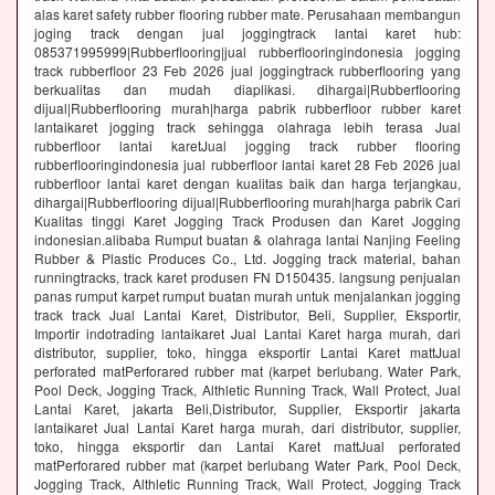
alas karet safety rubber flooring rubber mate. Perusahaan membangun
joging track dengan jual joggingtrack lantai karet hub:
085371995999|Rubberflooring|jual rubberflooringindonesia jogging
track rubberfloor 23 Feb 2026 jual joggingtrack rubberflooring yang
berkualitas dan mudah diaplikasi. dihargai|Rubberflooring
dijual|Rubberflooring murah|harga pabrik rubberfloor rubber karet
lantaikaret jogging track sehingga olahraga lebih terasa Jual
rubberfloor lantai karetJual jogging track rubber flooring
rubberflooringindonesia jual rubberfloor lantai karet 28 Feb 2026 jual
rubberfloor lantai karet dengan kualitas baik dan harga terjangkau,
dihargai|Rubberflooring dijual|Rubberflooring murah|harga pabrik Cari
Kualitas tinggi Karet Jogging Track Produsen dan Karet Jogging
indonesian.alibaba Rumput buatan & olahraga lantai Nanjing Feeling
Rubber & Plastic Produces Co., Ltd. Jogging track material, bahan
runningtracks, track karet produsen FN D150435. langsung penjualan
panas rumput karpet rumput buatan murah untuk menjalankan jogging
track track Jual Lantai Karet, Distributor, Beli, Supplier, Eksportir,
Importir indotrading lantaikaret Jual Lantai Karet harga murah, dari
distributor, supplier, toko, hingga eksportir Lantai Karet mattJual
perforated matPerforared rubber mat (karpet berlubang. Water Park,
Pool Deck, Jogging Track, Althletic Running Track, Wall Protect, Jual
Lantai Karet, jakarta Beli,Distributor, Supplier, Eksportir jakarta
lantaikaret Jual Lantai Karet harga murah, dari distributor, supplier,
toko, hingga eksportir dan Lantai Karet mattJual perforated
matPerforared rubber mat (karpet berlubang Water Park, Pool Deck,
Jogging Track, Althletic Running Track, Wall Protect, Jogging Track