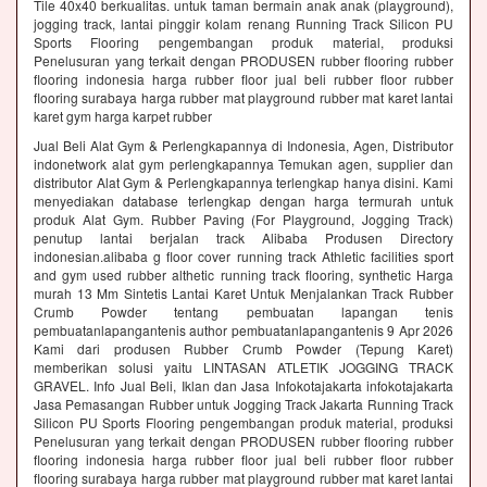
Tile 40x40 berkualitas. untuk taman bermain anak anak (playground),
jogging track, lantai pinggir kolam renang Running Track Silicon PU
Sports Flooring pengembangan produk material, produksi
Penelusuran yang terkait dengan PRODUSEN rubber flooring rubber
flooring indonesia harga rubber floor jual beli rubber floor rubber
flooring surabaya harga rubber mat playground rubber mat karet lantai
karet gym harga karpet rubber
Jual Beli Alat Gym & Perlengkapannya di Indonesia, Agen, Distributor
indonetwork alat gym perlengkapannya Temukan agen, supplier dan
distributor Alat Gym & Perlengkapannya terlengkap hanya disini. Kami
menyediakan database terlengkap dengan harga termurah untuk
produk Alat Gym. Rubber Paving (For Playground, Jogging Track)
penutup lantai berjalan track Alibaba Produsen Directory
indonesian.alibaba g floor cover running track Athletic facilities sport
and gym used rubber althetic running track flooring, synthetic Harga
murah 13 Mm Sintetis Lantai Karet Untuk Menjalankan Track Rubber
Crumb Powder tentang pembuatan lapangan tenis
pembuatanlapangantenis author pembuatanlapangantenis 9 Apr 2026
Kami dari produsen Rubber Crumb Powder (Tepung Karet)
memberikan solusi yaitu LINTASAN ATLETIK JOGGING TRACK
GRAVEL. Info Jual Beli, Iklan dan Jasa Infokotajakarta infokotajakarta
Jasa Pemasangan Rubber untuk Jogging Track Jakarta Running Track
Silicon PU Sports Flooring pengembangan produk material, produksi
Penelusuran yang terkait dengan PRODUSEN rubber flooring rubber
flooring indonesia harga rubber floor jual beli rubber floor rubber
flooring surabaya harga rubber mat playground rubber mat karet lantai