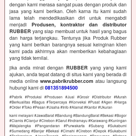
dengan kami merasa sangat puas dengan produk dan
jasa yang kami berikan. Oleh karna itu kami sudah
lama telah mendedikasikan diri untuk mengabdi
menjadi
Produsen, kontraktor dan distributor
RUBBER
yang siap membuat untuk hasil yang bagus
dan harga terjangkau. Tentunya jika Produk Rubber
yang kami berikan barangnya sesuai keinginan klien
kami pada akhirmya akan memberikan kebahagiaan
yang tidak ternilai.
jika anda minat dengan
RUBBER
yang yang kami
ajukan, anda tepat datang di situs kami yang berada di
media online
www.pabrikrubber.com
atau langsung
hubungi kami di
081351894500
#Pabrik #Produksi #Produsen #Jual #Grosir #Distributor #Murah
#Berkualitas #Bagus #Terpercaya #Konveksi #Pusat #Agen #Harga
#Order #Toko #Pesan #Usaha #Info #Alamat #Kantor #Ukuran
kami melayani #JawaBarat #Bandung #BandungBarat #Bekasi #Bogor
#Ciamis #Cianjur #Cirebon #Garut #Indramayu #Karawang #Kuningan
#Majalengka #Pangandaran #Purwakarta #Subang #Sukabumi
#Sumedang #Banjar #Bekasi #Cimahi #Cirebon #Depok #Sukabumi
#Tasikmalaya #JawaTengah #Banjarnegara #Banyumas #Batang