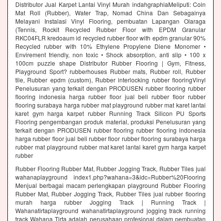
Distributor Jual Karpet Lantai Vinyl Murah indahgraphiaMeliputi: Coin
Mat Roll (Rubber), Water Trap, Nomad China Dan Sebagainya
Melayani Instalasi Vinyl Flooring, pembuatan Lapangan Olaraga
(Tennis, Rockit Recycled Rubber Floor with EPDM Granular
RKC04FLR kredoaum id recycled rubber floor with epdm granular 90%
Recycled rubber with 10% Ethylene Propylene Diene Monomer •
Envirement friendly, non toxic • Shock absorption, anti slip • 100 x
100cm puzzle shape Distributor Rubber Flooring | Gym, Fitness,
Playground Sport? rubberhouses Rubber mats, Rubber roll, Rubber
tile, Rubber epdm (custom), Rubber interlocking rubber flooringVinyl
Penelusuran yang terkait dengan PRODUSEN rubber flooring rubber
flooring indonesia harga rubber floor jual beli rubber floor rubber
flooring surabaya harga rubber mat playground rubber mat karet lantai
karet gym harga karpet rubber Running Track Silicon PU Sports
Flooring pengembangan produk material, produksi Penelusuran yang
terkait dengan PRODUSEN rubber flooring rubber flooring indonesia
harga rubber floor jual beli rubber floor rubber flooring surabaya harga
rubber mat playground rubber mat karet lantai karet gym harga karpet
rubber
Rubber Flooring Rubber Mat, Rubber Jogging Track, Rubber Tiles jual
wahanaplayground index1.php?wahana=3&idc=Rubber%20Flooring
Menjual berbagai macam perlengkapan playground Rubber Flooring
Rubber Mat, Rubber Jogging Track, Rubber Tiles jual rubber flooring
murah harga rubber Jogging Track | Running Track |
Wahanatirtaplayground wahanatirtaplayground jogging track running
track Wahana Tirta adalah perusahaan profesional dalam pembuatan