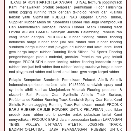
TEXMURA KONTRAKTOR LAPANGAN FUTSAL texmura joggingtrack
Kami menawarkan produk pelapisan permukaan (Floor Finishing)
untuk jogging running track dengan teknologi terkini dan kualitas
terbaik yaitu SigmaTurf RUBBER NAS Supplier Crumb Rubber,
Supplier Rubber Mesh 30 rubbernas Rubber Nas Juga Memproduksi
Dan Menyediakan Berbagai Produk Rubber Atletik Running track
Official ASEAN GAMES Senayan Jakarta Palembang Penelusuran
yang terkait dengan PRODUSEN rubber flooring rubber flooring
indonesia harga rubber floor jual beli rubber floor rubber flooring
surabaya harga rubber mat playground rubber mat karet lantai karet
gym harga karpet rubber Running Track Silicon PU Sports Flooring
pengembangan produk material, produksi Penelusuran yang terkait
dengan PRODUSEN rubber flooring rubber flooring indonesia harga
rubber floor jual beli rubber floor rubber flooring surabaya harga rubber
mat playground rubber mat karet lantai karet gym harga karpet rubber
Pelapis Semprotan Sandwich Permukaan Pelacak Atletik Sintetik
indonesian.sportcourt surface sale 10486993 sandwich spray coat
synthetic athlit kualitas Menjalankan Melacak Flooring produsen &
eksportir Beli Pelapis Coat Synthetic Athletic Track Surface,
Prefabricated Rubber Running Track Sandwich Spray Coat Karet Karet
Sintetis Penuh Jogging Running Track Permukaan. murah PRODUK
BARU RUBBER CRUMB POWDER UNTUK PELAPISAN jualo iklan
produk baru rubber crumb powder untuk pelapisan lantai Kami
menyediakan PRODUK BARU dalam pembuatan lapisan LAPANGAN
TENIS, VOLLEY, LINTASAN ATLETIK, JOGGING TRACK,
BADMINTON,FUTSAL. JASA PEMASANGAN RUBBER UNTUK