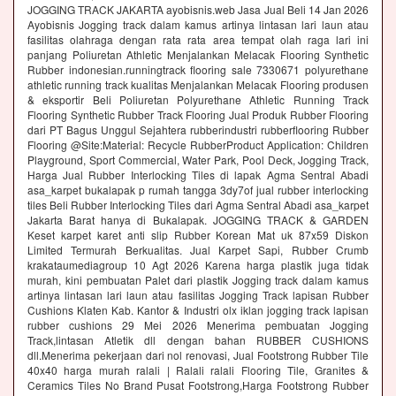
JOGGING TRACK JAKARTA ayobisnis.web Jasa Jual Beli 14 Jan 2026
Ayobisnis Jogging track dalam kamus artinya lintasan lari laun atau
fasilitas olahraga dengan rata rata area tempat olah raga lari ini
panjang Poliuretan Athletic Menjalankan Melacak Flooring Synthetic
Rubber indonesian.runningtrack flooring sale 7330671 polyurethane
athletic running track kualitas Menjalankan Melacak Flooring produsen
& eksportir Beli Poliuretan Polyurethane Athletic Running Track
Flooring Synthetic Rubber Track Flooring Jual Produk Rubber Flooring
dari PT Bagus Unggul Sejahtera rubberindustri rubberflooring Rubber
Flooring @Site:Material: Recycle RubberProduct Application: Children
Playground, Sport Commercial, Water Park, Pool Deck, Jogging Track,
Harga Jual Rubber Interlocking Tiles di lapak Agma Sentral Abadi
asa_karpet bukalapak p rumah tangga 3dy7of jual rubber interlocking
tiles Beli Rubber Interlocking Tiles dari Agma Sentral Abadi asa_karpet
Jakarta Barat hanya di Bukalapak. JOGGING TRACK & GARDEN
Keset karpet karet anti slip Rubber Korean Mat uk 87x59 Diskon
Limited Termurah Berkualitas. Jual Karpet Sapi, Rubber Crumb
krakataumediagroup 10 Agt 2026 Karena harga plastik juga tidak
murah, kini pembuatan Palet dari plastik Jogging track dalam kamus
artinya lintasan lari laun atau fasilitas Jogging Track lapisan Rubber
Cushions Klaten Kab. Kantor & Industri olx iklan jogging track lapisan
rubber cushions 29 Mei 2026 Menerima pembuatan Jogging
Track,lintasan Atletik dll dengan bahan RUBBER CUSHIONS
dll.Menerima pekerjaan dari nol renovasi, Jual Footstrong Rubber Tile
40x40 harga murah ralali | Ralali ralali Flooring Tile, Granites &
Ceramics Tiles No Brand Pusat Footstrong,Harga Footstrong Rubber