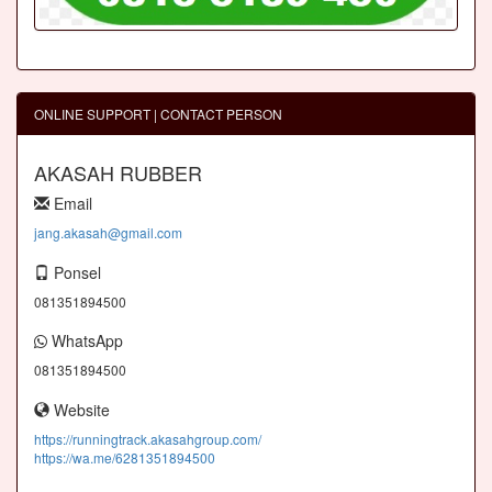
ONLINE SUPPORT | CONTACT PERSON
AKASAH RUBBER
Email
jang.akasah@gmail.com
Ponsel
081351894500
WhatsApp
081351894500
Website
https://runningtrack.akasahgroup.com/
https://wa.me/6281351894500