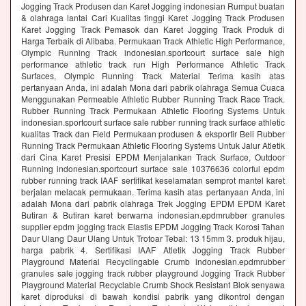
Jogging Track Produsen dan Karet Jogging indonesian Rumput buatan
& olahraga lantai Cari Kualitas tinggi Karet Jogging Track Produsen
Karet Jogging Track Pemasok dan Karet Jogging Track Produk di
Harga Terbaik di Alibaba. Permukaan Track Athletic High Performance,
Olympic Running Track indonesian.sportcourt surface sale high
performance athletic track run High Performance Athletic Track
Surfaces, Olympic Running Track Material Terima kasih atas
pertanyaan Anda, ini adalah Mona dari pabrik olahraga Semua Cuaca
Menggunakan Permeable Athletic Rubber Running Track Race Track.
Rubber Running Track Permukaan Athletic Flooring Systems Untuk
indonesian.sportcourt surface sale rubber running track surface athletic
kualitas Track dan Field Permukaan produsen & eksportir Beli Rubber
Running Track Permukaan Athletic Flooring Systems Untuk Jalur Atletik
dari Cina Karet Presisi EPDM Menjalankan Track Surface, Outdoor
Running indonesian.sportcourt surface sale 10376636 colorful epdm
rubber running track IAAF sertifikat keselamatan semprot mantel karet
berjalan melacak permukaan. Terima kasih atas pertanyaan Anda, ini
adalah Mona dari pabrik olahraga Trek Jogging EPDM EPDM Karet
Butiran & Butiran karet berwarna indonesian.epdmrubber granules
supplier epdm jogging track Elastis EPDM Jogging Track Korosi Tahan
Daur Ulang Daur Ulang Untuk Trotoar Tebal: 13 15mm 3. produk hijau,
harga pabrik 4. Sertifikasi IAAF Atletik Jogging Track Rubber
Playground Material Recyclingable Crumb indonesian.epdmrubber
granules sale jogging track rubber playground Jogging Track Rubber
Playground Material Recyclable Crumb Shock Resistant Blok senyawa
karet diproduksi di bawah kondisi pabrik yang dikontrol dengan