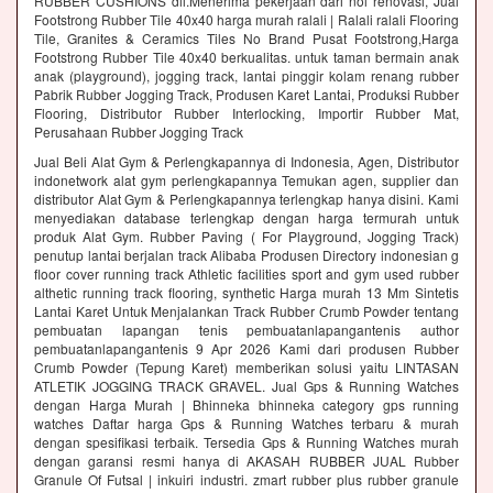
RUBBER CUSHIONS dll.Menerima pekerjaan dari nol renovasi, Jual
Footstrong Rubber Tile 40x40 harga murah ralali | Ralali ralali Flooring
Tile, Granites & Ceramics Tiles No Brand Pusat Footstrong,Harga
Footstrong Rubber Tile 40x40 berkualitas. untuk taman bermain anak
anak (playground), jogging track, lantai pinggir kolam renang rubber
Pabrik Rubber Jogging Track, Produsen Karet Lantai, Produksi Rubber
Flooring, Distributor Rubber Interlocking, Importir Rubber Mat,
Perusahaan Rubber Jogging Track
Jual Beli Alat Gym & Perlengkapannya di Indonesia, Agen, Distributor
indonetwork alat gym perlengkapannya Temukan agen, supplier dan
distributor Alat Gym & Perlengkapannya terlengkap hanya disini. Kami
menyediakan database terlengkap dengan harga termurah untuk
produk Alat Gym. Rubber Paving ( For Playground, Jogging Track)
penutup lantai berjalan track Alibaba Produsen Directory indonesian g
floor cover running track Athletic facilities sport and gym used rubber
althetic running track flooring, synthetic Harga murah 13 Mm Sintetis
Lantai Karet Untuk Menjalankan Track Rubber Crumb Powder tentang
pembuatan lapangan tenis pembuatanlapangantenis author
pembuatanlapangantenis 9 Apr 2026 Kami dari produsen Rubber
Crumb Powder (Tepung Karet) memberikan solusi yaitu LINTASAN
ATLETIK JOGGING TRACK GRAVEL. Jual Gps & Running Watches
dengan Harga Murah | Bhinneka bhinneka category gps running
watches Daftar harga Gps & Running Watches terbaru & murah
dengan spesifikasi terbaik. Tersedia Gps & Running Watches murah
dengan garansi resmi hanya di AKASAH RUBBER JUAL Rubber
Granule Of Futsal | inkuiri industri. zmart rubber plus rubber granule