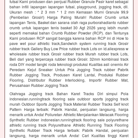
futsal Kami produsen dan penjual Rubber Granule Pasir karet sebagai
bahan infill lapangan lapangan futsal, playground, jogging track, dll.
Ukuran mesh : * 2 3 mm * 1 2 mm Kemasan Murni Granule 99,9
(Pembelian Grosir!) Harga Paling Murah! Rubber Crumb untuk
lapangan Tenis, Basket dan sarana olah raga purborahadianto rubber
crumb untuk lapangan tenis basket 30 Agt 2026 yang lebih murah
seperti memakai bahan Crumb Rubber Powder (RCP). dan Tentunya
Kami produsen RCP sangat bangga karena bahan RCP ini di How to
pave wet pour athletic track,Sandwich system running track Grosir
rubber track Gallery Buy Low Price rubber track Lots on id.aliexpress w
wholesale rubber track Grosir rubber track Murah rubber track Lots,
Beli dari yang terpercaya rubber track Grosir. 32mm kombinasi track
roda DIY model tangki roda teknologi produksi Kualitas asli onemix Air
Peredam Kejut Sneaker Untuk Pria Jogging Track rubber Pabrik
Rubber Jogging Track, Produsen Karet Lantai, Produksi Rubber
Flooring, Distributor Rubber Interlocking, Importir Rubber Mat,
Perusahaan Rubber Jogging Track
Olahraga Jogging track Bahan Karet Tracks Diri simpul Pola
indonesian.runningtrack flooring sale outdoor sports jogging track
murah Outdoor Sports Jogging Track Material Rubber Tracks Self knot
Pattern Harga terbaik: Pabrik Handal, penjualan langsung, harga
menarik untuk Anda! Poliuretan Athletic Menjalankan Melacak Flooring
Synthetic Rubber indonesian.runningtrack flooring sale polyurethane
athletic running track Polyurethane Athletic Running Track Flooring
Synthetic Rubber Track Harga terbaik: Pabrik Handal, penjualan
langsung, harga menarik untuk Anda! Cari Kualitas tinggi Karet