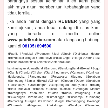
barangnya sesuai keinginan klien kami pada
akhirmya akan memberikan kebahagiaan yang
tidak ternilai.
jika anda minat dengan
yang yang
RUBBER
kami ajukan, anda tepat datang di situs kami
yang berada di media online
atau langsung hubungi
www.pabrikrubber.com
kami di
081351894500
#Pabrik #Produksi #Produsen #Jual #Grosir #Distributor #Murah
#Berkualitas #Bagus #Terpercaya #Pusat #Agen #Harga #Order #Toko
#Pesan #Usaha #Info #Alamat #Kantor #Ukuran
kami melayani #JawaBarat #Bandung #BandungBarat #Bekasi #Bogor
#Ciamis #Cianjur #Cirebon #Garut #Indramayu #Karawang #Kuningan
#Majalengka #Pangandaran #Purwakarta #Subang #Sukabumi
#Sumedang #Banjar #Bekasi #Cimahi #Cirebon #Depok #Sukabumi
#Tasikmalaya #JawaTengah #Banjarnegara #Banyumas #Batang
#Blora #Boyolali #Brebes #Cilacap #Demak #Grobogan #Jepara
#Karanganyar #Kebumen #Klaten #Kudus #Magelang #Pati
#Pekalongan #Pemalang #Purbalingga #Purworejo #Rembang
#Semarang #Sragen #Sukoharjo #Tegal #Temanggung #Wonogiri
#Wonosobo #Magelang #Pekalongan #Salatiga #Semarang