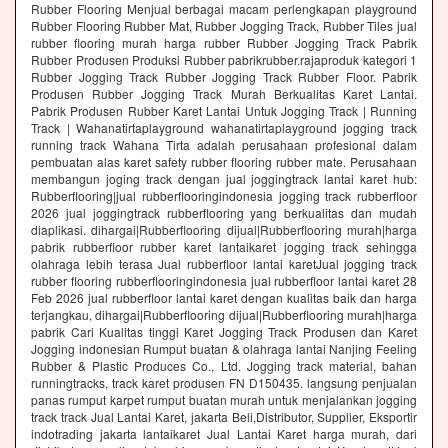
Rubber Flooring Menjual berbagai macam perlengkapan playground
Rubber Flooring Rubber Mat, Rubber Jogging Track, Rubber Tiles jual
rubber flooring murah harga rubber Rubber Jogging Track Pabrik
Rubber Produsen Produksi Rubber pabrikrubber.rajaproduk kategori 1
Rubber Jogging Track Rubber Jogging Track Rubber Floor. Pabrik
Produsen Rubber Jogging Track Murah Berkualitas Karet Lantai.
Pabrik Produsen Rubber Karet Lantai Untuk Jogging Track | Running
Track | Wahanatirtaplayground wahanatirtaplayground jogging track
running track Wahana Tirta adalah perusahaan profesional dalam
pembuatan alas karet safety rubber flooring rubber mate. Perusahaan
membangun joging track dengan jual joggingtrack lantai karet hub:
Rubberflooring|jual rubberflooringindonesia jogging track rubberfloor
2026 jual joggingtrack rubberflooring yang berkualitas dan mudah
diaplikasi. dihargai|Rubberflooring dijual|Rubberflooring murah|harga
pabrik rubberfloor rubber karet lantaikaret jogging track sehingga
olahraga lebih terasa Jual rubberfloor lantai karetJual jogging track
rubber flooring rubberflooringindonesia jual rubberfloor lantai karet 28
Feb 2026 jual rubberfloor lantai karet dengan kualitas baik dan harga
terjangkau, dihargai|Rubberflooring dijual|Rubberflooring murah|harga
pabrik Cari Kualitas tinggi Karet Jogging Track Produsen dan Karet
Jogging indonesian Rumput buatan & olahraga lantai Nanjing Feeling
Rubber & Plastic Produces Co., Ltd. Jogging track material, bahan
runningtracks, track karet produsen FN D150435. langsung penjualan
panas rumput karpet rumput buatan murah untuk menjalankan jogging
track track Jual Lantai Karet, jakarta Beli,Distributor, Supplier, Eksportir
indotrading jakarta lantaikaret Jual Lantai Karet harga murah, dari