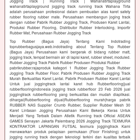
Jogging Track | Running Track | Wahanatirtaplayground
wahanatirtaplayground jogging track running track Wahana Tirta
adalah perusahaan profesional dalam pembuatan alas karet safety
rubber flooring rubber mate. Perusahaan membangun joging track
dengan rubber Pabrik Rubber Jogging Track, Produsen Karet Lantai,
Produksi Rubber Flooring, Distributor Rubber Interlocking, Importir
Rubber Mat, Perusahaan Rubber Jogging Track
Top Rubber (Bagus Jaya) Tentang Kami Indotrading
toprubberbagusjaya.web.indotrading about Tentang Top Rubber
(Bagus Jaya) Perusahaan kami bergerak di bidang rubber matt,
jogging track, tempat bermain air di lapisi karet, rubber sheet, moduled.
Rubber Jogging Track Pabrik Rubber Produsen Produksi Rubber
pabrikrubber.rajaproduk kategori 1 Rubber Jogging Track Rubber
Jogging Track Rubber Floor. Pabrik Produsen Rubber Jogging Track
Murah Berkualitas Karet Lantai. Pabrik Produsen Rubber Karet Lantai
Untuk jual joggingtrack lantai karet hub Rubberflooring|jual
rubberflooringindonesia jogging track rubberfloor 23 Feb 2026 jual
joggingtrack rubberflooring yang berkualitas dan mudah diaplikasi.
dihargai|Rubberflooring dijual|Rubberflooring murah|harga pabrik
RUBBER NAS Supplier Crumb Rubber, Supplier Rubber Mesh 30
Karet Lintasan Jogging Perusahaan Kami Bekerja Keras Untuk
Menjadi Yang Terbaik Dalam Atletik Running track Official ASEAN
GAMES Senayan Jakarta Palembang 2026 Jogging Track TEXMURA
KONTRAKTOR LAPANGAN FUTSAL texmura joggingtrack Kami
menawarkan produk pelapisan permukaan (Floor Finishing) untuk
jogging running track dengan teknologi terkini dan kualitas terbaik