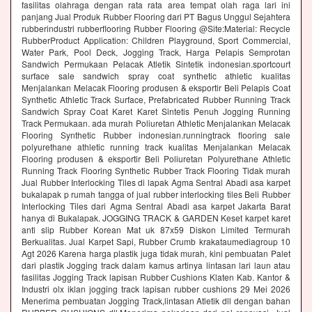
fasilitas olahraga dengan rata rata area tempat olah raga lari ini
panjang Jual Produk Rubber Flooring dari PT Bagus Unggul Sejahtera
rubberindustri rubberflooring Rubber Flooring @Site:Material: Recycle
RubberProduct Application: Children Playground, Sport Commercial,
Water Park, Pool Deck, Jogging Track, Harga Pelapis Semprotan
Sandwich Permukaan Pelacak Atletik Sintetik indonesian.sportcourt
surface sale sandwich spray coat synthetic athletic kualitas
Menjalankan Melacak Flooring produsen & eksportir Beli Pelapis Coat
Synthetic Athletic Track Surface, Prefabricated Rubber Running Track
Sandwich Spray Coat Karet Karet Sintetis Penuh Jogging Running
Track Permukaan. ada murah Poliuretan Athletic Menjalankan Melacak
Flooring Synthetic Rubber indonesian.runningtrack flooring sale
polyurethane athletic running track kualitas Menjalankan Melacak
Flooring produsen & eksportir Beli Poliuretan Polyurethane Athletic
Running Track Flooring Synthetic Rubber Track Flooring Tidak murah
Jual Rubber Interlocking Tiles di lapak Agma Sentral Abadi asa karpet
bukalapak p rumah tangga of jual rubber interlocking tiles Beli Rubber
Interlocking Tiles dari Agma Sentral Abadi asa karpet Jakarta Barat
hanya di Bukalapak. JOGGING TRACK & GARDEN Keset karpet karet
anti slip Rubber Korean Mat uk 87x59 Diskon Limited Termurah
Berkualitas. Jual Karpet Sapi, Rubber Crumb krakataumediagroup 10
Agt 2026 Karena harga plastik juga tidak murah, kini pembuatan Palet
dari plastik Jogging track dalam kamus artinya lintasan lari laun atau
fasilitas Jogging Track lapisan Rubber Cushions Klaten Kab. Kantor &
Industri olx iklan jogging track lapisan rubber cushions 29 Mei 2026
Menerima pembuatan Jogging Track,lintasan Atletik dll dengan bahan