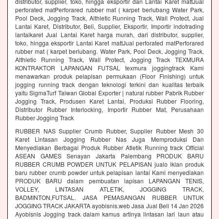
distributor, supplier, toko, hingga eksportir dan Lantai Karet mattJual
perforated matPerforared rubber mat ( karpet berlubang Water Park,
Pool Deck, Jogging Track, Althletic Running Track, Wall Protect, Jual
Lantai Karet, Distributor, Beli, Supplier, Eksportir, Importir indotrading
lantaikaret Jual Lantai Karet harga murah, dari distributor, supplier,
toko, hingga eksportir Lantai Karet mattJual perforated matPerforared
rubber mat ( karpet berlubang. Water Park, Pool Deck, Jogging Track,
Althletic Running Track, Wall Protect, Jogging Track TEXMURA
KONTRAKTOR LAPANGAN FUTSAL texmura joggingtrack Kami
menawarkan produk pelapisan permukaan (Floor Finishing) untuk
jogging running track dengan teknologi terkini dan kualitas terbaik
yaitu SigmaTurf Taiwan Global Exporter | natural rubber Pabrik Rubber
Jogging Track, Produsen Karet Lantai, Produksi Rubber Flooring,
Distributor Rubber Interlocking, Importir Rubber Mat, Perusahaan
Rubber Jogging Track
RUBBER NAS Supplier Crumb Rubber, Supplier Rubber Mesh 30
Karet Lintasan Jogging Rubber Nas Juga Memproduksi Dan
Menyediakan Berbagai Produk Rubber Atletik Running track Official
ASEAN GAMES Senayan Jakarta Palembang PRODUK BARU
RUBBER CRUMB POWDER UNTUK PELAPISAN jualo iklan produk
baru rubber crumb powder untuk pelapisan lantai Kami menyediakan
PRODUK BARU dalam pembuatan lapisan LAPANGAN TENIS,
VOLLEY, LINTASAN ATLETIK, JOGGING TRACK,
BADMINTON,FUTSAL. JASA PEMASANGAN RUBBER UNTUK
JOGGING TRACK JAKARTA ayobisnis.web Jasa Jual Beli 14 Jan 2026
Ayobisnis Jogging track dalam kamus artinya lintasan lari laun atau