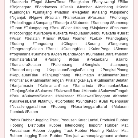
#Surakarta #Tegal #JawaTimur #Bangkalan #Banyuwangi #Blitar
#Bojonegoro #Bondowoso #Gresik #Jember #Jombang #Kediri
#Lamongan #Lumajang #Madiun #Magetan #Malang #Mojokerto
#Nganjuk #Ngawi #Pacitan #Pamekasan #Pasuruan #Ponorogo
#Probolinggo #Sampang #Sidoarjo #Situbondo #Sumenep #Sumenep
#Tuban #Tulungagung #Batu #Blitar #Malang #Mojokerto #Pasuruan
#Probolinggo #Surabaya #Jakarta #KepulauanSeribu #Jakarta #Barat
#Pusat #Selatan #Timur #Utara #banten #Lebak #Pandeglang
#Serang #Tangerang #Cilegon #Serang #Tangerang
#TangerangSelatan #Bantul #GunungKidul #KulonProgo #Sleman
#Yogyakarta #Sumatera #Aceh #BandaAceh #SumateraUtara #Medan
#SumateraBarat #Padang #Riau #Pekanbaru #Jambi
#SumateraSelatan #Palembang #Bengkulu #Lampung
#BandarLampung #KepulauanBangkaBelitung #PangkalPinang
#KepulauanRiau #TanjungPinang #Kalimatan #KalimantanBarat
#Pontianak #KalimantanTengah #PalangkaRaya #KalimantanSelatan
#Banjarmasin #KalimantanTimur #Samarinda #KalimantanUtara
#TanjungSelor #Sulawesi #SulawesiUtara #Manado #SulawesiTengah
#Palu #SulawesiSelatan #Makassar #SulawesiTenggara #Kendari
#SulawesiBarat #Mamuju #Gorontalo #SundaKecil #Bali #Denpasar
#NusaTenggaraTimur #Kupang #NusaTenggaraBarat #Mataram
#lombok #Batam
Pabrik Rubber Jogging Track, Produsen Karet Lantai, Produksi Rubber
Flooring, Distributor Rubber Interlocking, Importir Rubber Mat,
Perusahaan Rubber Jogging Track Rubber Flooring Rubber Mat,
Rubber Jogging Track, Rubber Tiles jual wahanaplayground wahana