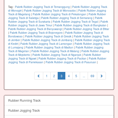
Tag :
Pabrik Rubber Jogging Track di Temanggung
|
Pabrik Rubber Jogging Track
di Wonogiri
|
Pabrik Rubber Jogging Track di Wonosobo
|
Pabrik Rubber Jogging
Track di Magelang
|
Pabrik Rubber Jogging Track di Pekalongan
|
Pabrik Rubber
Jogging Track di Salatiga
|
Pabrik Rubber Jogging Track di Semarang
|
Pabrik
Rubber Jogging Track di Surakarta
|
Pabrik Rubber Jogging Track di Tegal
|
Pabrik
Rubber Jogging Track di Jawa Timur
|
Pabrik Rubber Jogging Track di Bangkalan
|
Pabrik Rubber Jogging Track di Banyuwangi
|
Pabrik Rubber Jogging Track di Blitar
|
Pabrik Rubber Jogging Track di Bojonegoro
|
Pabrik Rubber Jogging Track di
Bondowoso
|
Pabrik Rubber Jogging Track di Gresik
|
Pabrik Rubber Jogging Track
di Jember
|
Pabrik Rubber Jogging Track di Jombang
|
Pabrik Rubber Jogging Track
di Kediri
|
Pabrik Rubber Jogging Track di Lamongan
|
Pabrik Rubber Jogging Track
di Lumajang
|
Pabrik Rubber Jogging Track di Madiun
|
Pabrik Rubber Jogging
Track di Magetan
|
Pabrik Rubber Jogging Track di Malang
|
Pabrik Rubber Jogging
Track di Mojokerto
|
Pabrik Rubber Jogging Track di Nganjuk
|
Pabrik Rubber
Jogging Track di Ngawi
|
Pabrik Rubber Jogging Track di Pacitan
|
Pabrik Rubber
Jogging Track di Pamekasan
|
Pabrik Rubber Jogging Track di Pasuruan
|
(current)
1
2
3
4
5
...
69
Rubber Running Track
Rubber Jogging Track