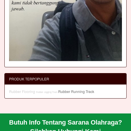
PRODUK TERPOPULER
Rubber Flooring
Rubber Running Track
Rubber Jogging Track
Butuh Info Tentang Sarana Olahraga?
BERANDA