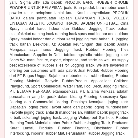
yaitu SigmaTurf® ada pabrik PRODUK BARU RUBBER CRUMB
POWDER UNTUK PELAPISAN jualo iklan produk baru rubber crumb
powder untuk pelapisan lantai karet Kami menyediakan PRODUK
BARU dalam pembuatan lapisan LAPANGAN TENIS, VOLLEY,
LINTASAN ATLETIK, JOGGING TRACK, BADMINTON,FUTSAL. Cina
Spray mantel karet Indoor dan Outdoor Jogging Track bahan
m.topfaketurf running track running track spray coat indoor and outdoor
Spray mantel indoor dan outdoor karet jogging track bahan. 1. jogging
track bahan Deskripsi. Q: Apakah keuntungan dari pabrik Anda?
Mengapa saya harus Jogging Track Rubber Flooring Tiles
Manufacturer Supplier in Delhi fabflooringsindia rubber jogging track
floors We manufacture, export, dispense, and trade as well as supply
best excellence of Rubber Tiles for Jogging Track. We are involved in
offering our customers with ada pabrik Jual Produk Rubber Flooring
dari PT Bagus Unggul Sejahtera rubberindustri rubberflooring Rubber
Flooring Material: Recycle RubberProduct Application: Children
Playground, Sport Commercial, Water Park, Pool Deck, Jogging Track,.
PT. ELTAMA PERKASA eltamaperkasa PT. Eltama Perkasa adalah
perusahaan yang bergerak dalam bidang Flooring, khususnya Sport
flooring dan Commercial flooring. Pesatnya kemajuan joging track
Dapatkan joging track Favorit Anda dari pabrik joging m.indonesian
Favorite joging track lantai di m.indonesian. Pilihlah pabrik joging track
terbaik sekarang! joging track. Jogging Waterproof Synthetic Rubber
Running Track Material rubber Pabrik Rubber Jogging Track, Produsen
Karet Lantai, Produksi Rubber Flooring, Distributor Rubber
Interlocking, Importir Rubber Mat, Perusahaan Rubber Jogging Track