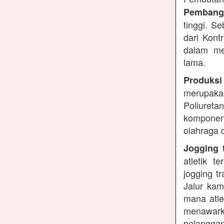
Pembangu
tinggi. S
dari Kont
dalam me
lama.
Produksi
merupakan
Poliuret
komponen 
olahraga 
Jogging t
atletik 
jogging t
Jalur kam
mana atle
menawarka
pelanggan