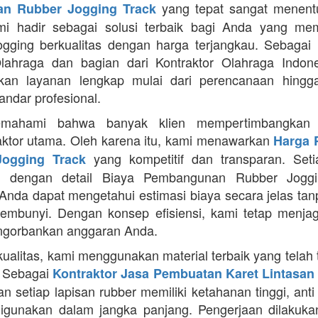
yang tepat sangat menentu
n Rubber Jogging Track
ami hadir sebagai solusi terbaik bagi Anda yang me
jogging berkualitas dengan harga terjangkau. Sebagai 
lahraga dan bagian dari Kontraktor Olahraga Indone
kan layanan lengkap mulai dari perencanaan hingga 
andar profesional.
mahami bahwa banyak klien mempertimbangkan 
aktor utama. Oleh karena itu, kami menawarkan
Harga 
yang kompetitif dan transparan. Seti
ogging Track
pi dengan detail Biaya Pembangunan Rubber Joggi
Anda dapat mengetahui estimasi biaya secara jelas ta
sembunyi. Dengan konsep efisiensi, kami tetap menjag
ngorbankan anggaran Anda.
kualitas, kami menggunakan material terbaik yang telah 
. Sebagai
Kontraktor Jasa Pembuatan Karet Lintasan 
 setiap lapisan rubber memiliki ketahanan tinggi, anti 
gunakan dalam jangka panjang. Pengerjaan dilakuka