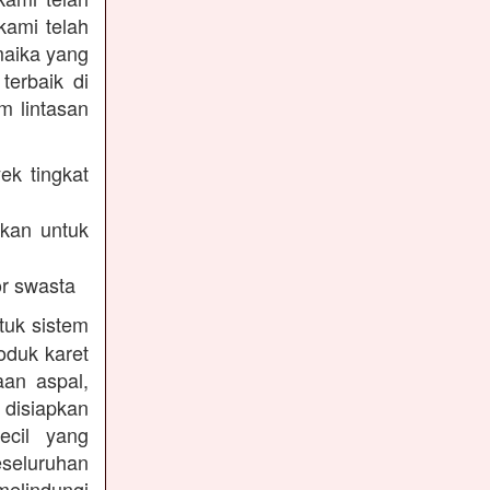
kami telah
maika yang
terbaik di
m lintasan
ek tingkat
akan untuk
r swasta
tuk sistem
oduk karet
aan aspal,
disiapkan
ecil yang
eseluruhan
melindungi