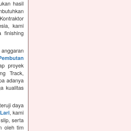
kan hasil
mbutuhkan
Kontraktor
sia, kami
finishing
anggaran
Pembutan
ap proyek
ng Track,
npa adanya
a kualitas
teruji daya
, kami
Lari
slip, serta
n oleh tim