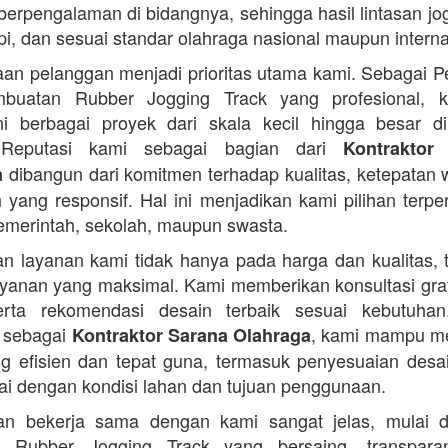
 berpengalaman di bidangnya, sehingga hasil lintasan jog
api, dan sesuai standar olahraga nasional maupun interna
an pelanggan menjadi prioritas utama kami. Sebagai 
buatan Rubber Jogging Track yang profesional, k
i berbagai proyek dari skala kecil hingga besar di
 Reputasi kami sebagai bagian dari
Kontraktor
dibangun dari komitmen terhadap kualitas, ketepatan 
a
 yang responsif. Hal ini menjadikan kami pilihan terpe
pemerintah, sekolah, maupun swasta.
n layanan kami tidak hanya pada harga dan kualitas, t
yanan yang maksimal. Kami memberikan konsultasi grat
serta rekomendasi desain terbaik sesuai kebutuha
 sebagai
, kami mampu m
Kontraktor Sarana Olahraga
ng efisien dan tepat guna, termasuk penyesuaian desai
ai dengan kondisi lahan dan tujuan penggunaan.
an bekerja sama dengan kami sangat jelas, mulai d
 Rubber Jogging Track yang bersaing, transpar