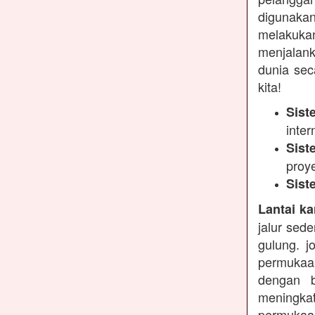
digunakan
melakukan
menjalank
dunia sec
kita!
Sist
inter
Sist
proy
Sist
Lantai ka
jalur sed
gulung. j
permukaa
dengan b
meningkat
permukaan