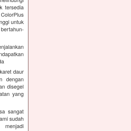
k tersedia
 ColorPlus
nggi untuk
 bertahun-
enjalankan
endapatkan
da
karet daur
an dengan
an disegel
atan yang
sa sangat
kami sudah
 menjadi