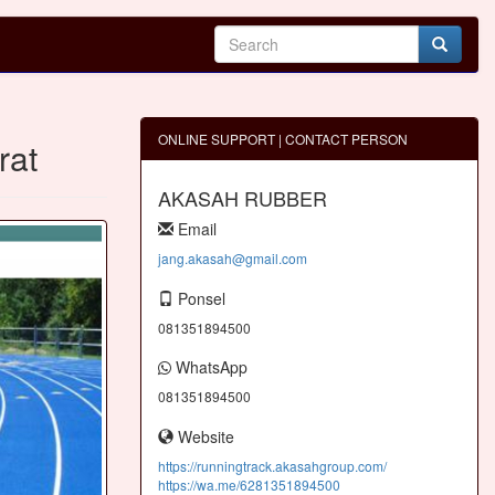
ONLINE SUPPORT | CONTACT PERSON
rat
AKASAH RUBBER
Email
jang.akasah@gmail.com
Ponsel
081351894500
WhatsApp
081351894500
Website
https://runningtrack.akasahgroup.com/
https://wa.me/6281351894500