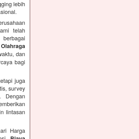
ging lebih
sional.
Perusahaan
ami telah
 berbagai
 Olahraga
waktu, dan
rcaya bagi
etapi juga
is, survey
n. Dengan
emberikan
n lintasan
ari Harga
ansi
Biaya