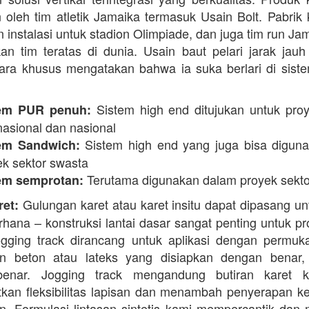
 oleh tim atletik Jamaika termasuk Usain Bolt. Pabrik 
 instalasi untuk stadion Olimpiade, dan juga tim run Ja
an tim teratas di dunia. Usain baut pelari jarak jauh 
ara khusus mengatakan bahwa ia suka berlari di siste
Sistem high end ditujukan untuk proy
em PUR penuh:
nasional dan nasional
Sistem high end yang juga bisa digun
em Sandwich:
ek sektor swasta
Terutama digunakan dalam proyek sekto
em semprotan:
Gulungan karet atau karet insitu dapat dipasang un
ret:
erhana – konstruksi lantai dasar sangat penting untuk pr
ogging track dirancang untuk aplikasi dengan permuk
n beton atau lateks yang disiapkan dengan benar, 
enar. Jogging track mengandung butiran karet k
kan fleksibilitas lapisan dan menambah penyerapan k
. Formulasi lintasan sintetis kami mempercantik dan 