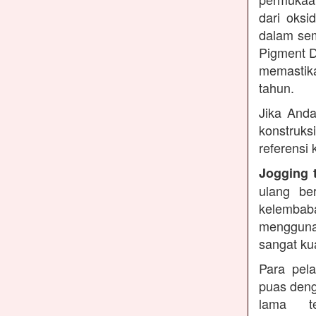
dari oksi
dalam sem
Pigment D
memastika
tahun.
Jika Anda
konstruks
referensi
Jogging 
ulang be
kelembaba
mengguna
sangat ku
Para pel
puas deng
lama te