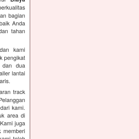
berkualitas
dan bagian
rbaik Anda
dan tahan
an kami
k pengikat
n dan dua
ler lantai
ris.
ran track
Pelanggan
dari kami.
uk area di
 Kami juga
uk memberi
kami telah