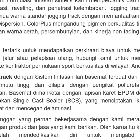
dasi, raveling, dan penetrasi kelembaban. jogging trac
ua warna standar jogging track dengan memanfaatkan
ispersion. ColorPlus mengandung pigmen berkualitas ti
n warna cerah, persembunyian, dan kinerja non-fading
 tertarik untuk mendapatkan perkiraan biaya untuk m
i jalur atau pelapisan ulang, hubungi kami untuk m
 ke kontraktor permukaan sport berkualitas di wilayah An
dengan Sistem lintasan lari basemat terbuat dari 
track
rmutu tinggi dan dilapisi dengan pengikat poliuret
n. Basemat dimahkotai dengan lapisan karet EPDM d
kan Single Cast Sealer (SCS), yang menciptakan ik
at dan mencegah delaminasi.
anggan yang pernah bekerjasama dengan kami mera
an produk dan jasa yang kami berikan. Oleh karna itu 
lah mendedikasikan diri untuk mengabdi