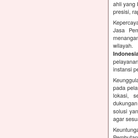
ahli yang
presisi, r
Kepercaya
Jasa Pem
menangan
wilayah.
Indonesi
pelayanan
instansi 
Keunggula
pada pela
lokasi, 
dukungan
solusi ya
agar sesu
Keuntung
Pembutan