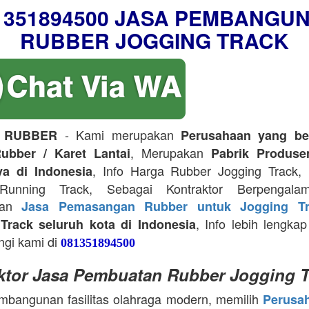
1351894500 JASA PEMBANGU
RUBBER JOGGING TRACK
- Kami merupakan
 RUBBER
Perusahaan yang be
, Merupakan
ubber / Karet Lantai
Pabrik Produse
, Info Harga Rubber Jogging Track, D
ya di Indonesia
Running Track, Sebagai Kontraktor Berpengala
kan
Jasa Pemasangan Rubber untuk Jogging Tr
, Info lebih lengkap
Track seluruh kota di Indonesia
ngi kami di
081351894500
ktor Jasa Pembuatan Rubber Jogging T
bangunan fasilitas olahraga modern, memilih
Perusa