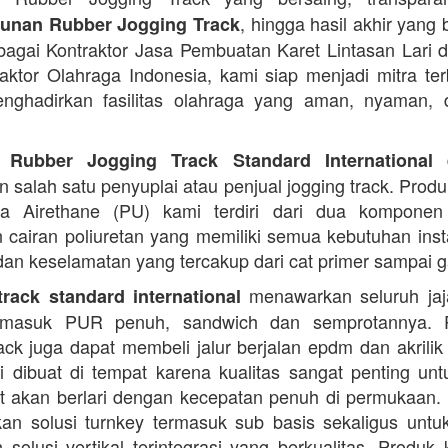
, hingga hasil akhir yang 
nan Rubber Jogging Track
ebagai Kontraktor Jasa Pembuatan Karet Lintasan Lari 
raktor Olahraga Indonesia, kami siap menjadi mitra te
nghadirkan fasilitas olahraga yang aman, nyaman, 
d
 Rubber Jogging Track Standard International
 salah satu penyuplai atau penjual jogging track. Produ
ana Airethane (PU) kami terdiri dari dua kompone
cairan poliuretan yang memiliki semua kebutuhan instal
dan keselamatan yang tercakup dari cat primer sampai ga
menawarkan seluruh jaja
rack standard international
termasuk PUR penuh, sandwich dan semprotannya. 
rack juga dapat membeli jalur berjalan epdm dan akrilik 
i dibuat di tempat karena kualitas sangat penting unt
t akan berlari dengan kecepatan penuh di permukaan.
n solusi turnkey termasuk sub basis sekaligus unt
 solusi vertikal terintegrasi yang berkualitas. Produk 