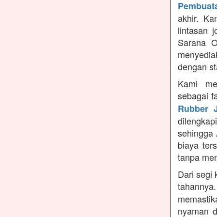
Pembuata
akhir. K
lintasan 
Sarana O
menyedia
dengan st
Kami me
sebagai f
Rubber J
dilengka
sehingga 
biaya ter
tanpa me
Dari segi 
tahannya
memastikan
nyaman di