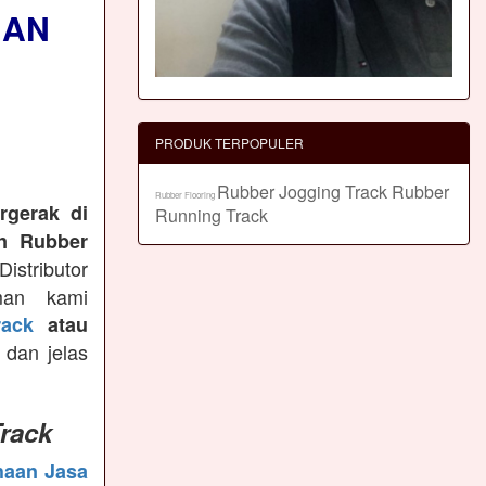
NAN
PRODUK TERPOPULER
Rubber Jogging Track
Rubber
Rubber Flooring
rgerak di
Running Track
n Rubber
istributor
man kami
ack
atau
 dan jelas
rack
haan Jasa