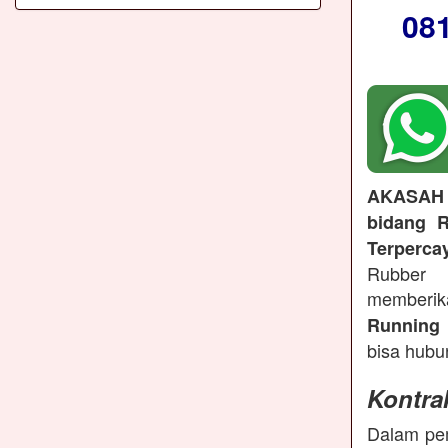
08
AKASAH
bidang R
Terperca
Rubber 
memberi
Running 
bisa hubu
Kontra
Dalam pem